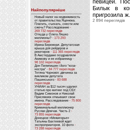
певицей. По
Билык в ко
Найпопулярніше
пригрозила ж.
Новый налог на недвижимость
2 894 переглядів
от правительства Яценюка.
Платить, съехать, снести или
сжечь? Расследование
-
269 732 переглядів
Откуда у Олега Ляшко
миллионы?
- 173 293
переглядів
Ирина Бережная. Депутатская
крыша для рейдеров и
рекетиров
- 111 365 переглядів
В Амстердаме поздравляли
Акимову и ее избранницу
-
98 102 переглядів
Дон Пилипишин і його “коза-
ностра”
- 84 777 переглядів
Тетяна Чорновіл: дівчинка за
викликом депутата
Пашинського
- 83 688
переглядів
УНИАН за $12 тысяч удалил
статью про митинг под СБУ.
Вадим Симонов и Николай
Присяжнюк отмывают свои
имена. Расследование
- 75 800
переглядів
Криминальный миллионер
Руслан Демчак. Часть 2
-
73 855 переглядів
Донецкое «Межигорье»
Татьяны Бахтеевой ждет
экспроприаторов. 10 фото
-
73 288 переглядів