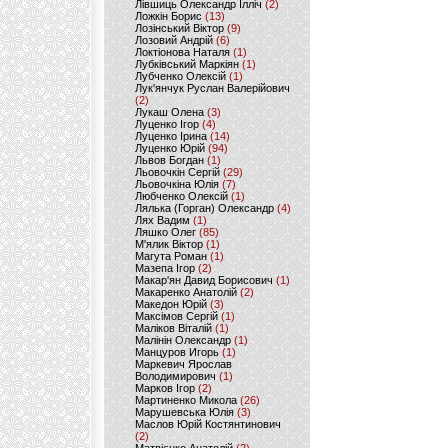
Лівшиць Олександр Ілліч
(2)
Ложкін Борис
(13)
Лозінський Віктор
(9)
Лозовий Андрій
(6)
Локтіонова Наталя
(1)
Лубківський Маркіян
(1)
Лубченко Олексій
(1)
Лук'янчук Руслан Валерійович
(2)
Лукаш Олена
(3)
Луценко Ігор
(4)
Луценко Ірина
(14)
Луценко Юрій
(94)
Львов Богдан
(1)
Льовочкін Сергій
(29)
Льовочкіна Юлія
(7)
Любченко Олексій
(1)
Лялька (Горган) Олександр
(4)
Лях Вадим
(1)
Ляшко Олег
(85)
М'ялик Віктор
(1)
Магута Роман
(1)
Мазепа Ігор
(2)
Макар'ян Давид Борисович
(1)
Макаренко Анатолій
(2)
Македон Юрій
(3)
Максімов Сергій
(1)
Маліков Віталій
(1)
Малінін Олександр
(1)
Манцуров Игорь
(1)
Маркевич Ярослав
Володимирович
(1)
Марков Ігор
(2)
Мартиненко Микола
(26)
Марушевська Юлія
(3)
Маслов Юрій Костянтинович
(2)