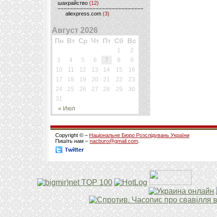
шахрайство
(12)
aliexpress.com
(3)
Август 2026
Пн
Вт
Ср
Чт
Пт
Сб
Вс
1
2
3
4
5
6
7
8
9
10
11
12
13
14
15
16
17
18
19
20
21
22
23
24
25
26
27
28
29
30
31
« Июл
Copyright © –
Національне Бюро Розслідувань України
Пишіть нам –
nacburo@gmail.com
.