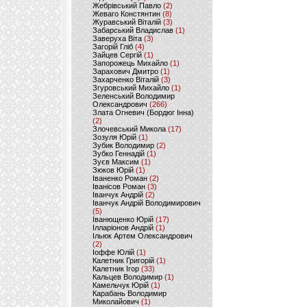
Жебрівський Павло
(2)
Жеваго Констянтин
(8)
Журавський Віталій
(3)
Забарський Владислав
(1)
Заверуха Віта
(3)
Загорій Гліб
(4)
Зайцев Сергій
(1)
Запорожець Михайло
(1)
Зарахович Дмитро
(1)
Захарченко Віталій
(3)
Згуровський Михайло
(1)
Зеленський Володимир
Олександрович
(266)
Злата Огневич (Бордюг Інна)
(2)
Злочевський Микола
(17)
Зозуля Юрій
(1)
Зубик Володимир
(2)
Зубко Геннадій
(1)
Зуєв Максим
(1)
Зюков Юрій
(1)
Іваненко Роман
(2)
Іванісов Роман
(3)
Іванчук Андрій
(2)
Іванчук Андрій Володимирович
(5)
Іванющенко Юрій
(17)
Ілларіонов Андрій
(1)
Ільюк Артем Олександрович
(2)
Іоффе Юлій
(1)
Калетник Григорій
(1)
Калетник Ігор
(33)
Кальцев Володимир
(1)
Камельчук Юрій
(1)
Карабань Володимир
Миколайович
(1)