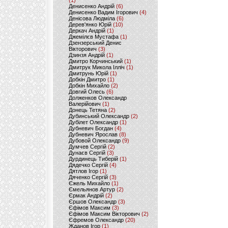
(1)
Денисенко Андрій
(6)
Денисенко Вадим Ігорович
(4)
Денісова Людміла
(6)
Дерев'янко Юрій
(10)
Деркач Андрій
(1)
Джемілєв Мустафа
(1)
Дзензерський Денис
Вікторович
(3)
Дзинзя Андрій
(1)
Дмитро Корчинський
(1)
Дмитрук Микола Ілліч
(1)
Дмитрунь Юрій
(1)
Добкін Дмитро
(1)
Добкін Михайло
(2)
Довгий Олесь
(6)
Долженков Олександр
Валерійович
(1)
Донець Тетяна
(2)
Дубинський Олександр
(2)
Дубілет Олександр
(1)
Дубневич Богдан
(4)
Дубневич Ярослав
(8)
Дубовой Олександр
(9)
Думчев Сергій
(2)
Дунаєв Сергій
(3)
Дурдинець Тиберій
(1)
Дядечко Сергій
(4)
Дятлов Ігор
(1)
Дяченко Сергій
(3)
Єжель Михайло
(1)
Ємельянов Артур
(2)
Єрмак Андрій
(2)
Єршов Олександр
(3)
Єфімов Максим
(3)
Єфімов Максим Вікторович
(2)
Єфремов Олександр
(20)
Жданов Ігор
(1)