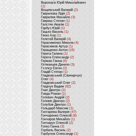
Воропаєв Юрій Миколайович
(1)
Вощевський Валерій
(2)
Гаврилова Лідія
(2)
Гаврилюк Михайло
(3)
Гавриш Степан
(1)
Галстян Авагім
(1)
Гарбуз Юрій
(1)
Гацько Василь
(1)
Гекко Ігор
(1)
Гелетей Валерій
(4)
Герасименко Микола
(4)
Герасимов Артур
(1)
Геращенко Антон
(15)
Герега Галина
(1)
Герега Олександр
(2)
Герман Ганна
(6)
Гетманцев Данило
(3)
Гєллєр Євген
(2)
Гладій Степан
(1)
Гладковський (Свинарчук)
Олег
(4)
Гладковський Олег
(2)
Гладчук Вадим
(82)
Гнап Дмитро
(2)
Говда Роман
(1)
Головач Андрій
(2)
Головін Дмитро
(2)
Голубов Дмитро
(1)
Гольдарб Максим
(1)
Гонтарева Валерія
(47)
Гончаренко Олексій
(8)
Гончаров Михайло
(1)
Гончарук Олексій
(2)
Гопко Ганна
(3)
Горбаль Василь
(2)
Горбунов Олександр
(1)