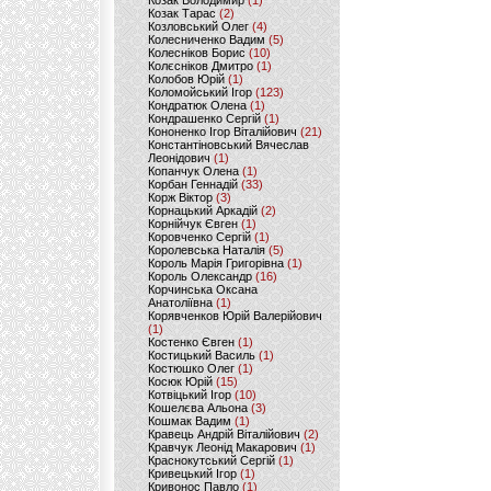
Козак Володимир
(1)
Козак Тарас
(2)
Козловський Олег
(4)
Колесниченко Вадим
(5)
Колесніков Борис
(10)
Колєсніков Дмитро
(1)
Колобов Юрій
(1)
Коломойський Ігор
(123)
Кондратюк Олена
(1)
Кондрашенко Сергій
(1)
Кононенко Ігор Віталійович
(21)
Константіновський Вячеслав
Леонідович
(1)
Копанчук Олена
(1)
Корбан Геннадій
(33)
Корж Віктор
(3)
Корнацький Аркадій
(2)
Корнійчук Євген
(1)
Коровченко Сергій
(1)
Королевська Наталія
(5)
Король Марія Григорівна
(1)
Король Олександр
(16)
Корчинська Оксана
Анатоліївна
(1)
Корявченков Юрій Валерійович
(1)
Костенко Євген
(1)
Костицький Василь
(1)
Костюшко Олег
(1)
Косюк Юрій
(15)
Котвіцький Ігор
(10)
Кошелєва Альона
(3)
Кошмак Вадим
(1)
Кравець Андрій Віталійович
(2)
Кравчук Леонід Макарович
(1)
Краснокутський Сергій
(1)
Кривецький Ігор
(1)
Кривонос Павло
(1)