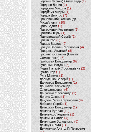
Горган (Лялька) Олександр
(1)
Гордеєв Денис
(1)
Гордієнко Микола
(1)
Гордійчук Андрій
(1)
Гордон Дмитро
(7)
Грановський Олександр
Михайлович
(10)
Гриб Вадим
(1)
Григоришин Костянтин
(5)
Гримчак Юрій
(1)
Гриневецький Сергій
(1)
Гринів Ігор
(3)
Грицак Василь
(2)
Грицак Василь Сергійович
(4)
Гриценко Анатолій
(8)
Грішин Костянтин (Семен
Семенченко)
(8)
Гройсман Володимир
(62)
Губський Богдан
(3)
Гудзь Наталія Ярославівна
(2)
Гужва Ігор
(1)
Гута Микола
(1)
Давиденко Валерій
(1)
Данилець Володимир
(1)
Данилюк Олександр
Олександрович
(6)
Данченко Олександр
(3)
Дегрик Олена
(1)
Дейдей Євген Сергійович
(9)
Дейнеко Сергій
(1)
Демішкан Володимир
(1)
Демчак Руслан
(12)
Демченко Людмила
(1)
Демчина Павло
(4)
Демчишин Володимир
(5)
Демчук Ольга
(1)
Денисенко Анатолій Петрович