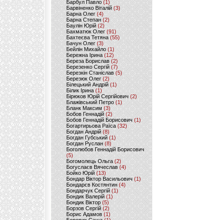
Барбул Павло
(1)
Барвіненко Віталій
(3)
Барна Олег
(4)
Барна Степан
(2)
Баулін Юрій
(2)
Бахматюк Олег
(91)
Бахтеєва Тетяна
(55)
Бачун Олег
(3)
Бейлін Михайло
(1)
Бережна Ірина
(12)
Береза Борислав
(2)
Березенко Сергій
(7)
Березкін Станіслав
(5)
Березюк Олег
(2)
Білецький Андрій
(1)
Білик Ірина
(1)
Бірюков Юрій Сергійович
(2)
Блажівський Петро
(1)
Бланк Максим
(3)
Бобов Геннадій
(2)
Бобов Геннадій Борисович
(1)
Богартирьова Раїса
(32)
Богдан Андрій
(8)
Богдан Губський
(1)
Богдан Руслан
(8)
Боголюбов Геннадій Борисович
(5)
Богомолець Ольга
(2)
Богуслаєв Вячеслав
(4)
Бойко Юрій
(13)
Бондар Віктор Васильович
(1)
Бондарєв Костянтин
(4)
Бондарчук Сергій
(1)
Бондик Валерій
(1)
Бондик Віктор
(5)
Борзов Сергiй
(2)
Борис Адамов
(1)