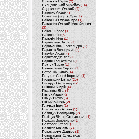
Осьмухін Сергій
(2)
Охендовський Михайло
(14)
Оцерклевич Олексій
(1)
Павелко Андрій
(2)
Павленко (Хорт) Юрій
(1)
Павленко Олександра
(1)
Павленко Олексій Михайлович
(3)
Павліш Павло
(1)
Палиця Ігор
(3)
Палютін Філіп
(1)
Парамонов Віктор
(1)
Парамонова Олександра
(1)
Парасюк Володимир
(4)
Парубій Андрій
(9)
Парцхаладзе Лев
(1)
Паршин Константин
(1)
Пастух Тарас
(1)
Пашинський Сергій
(71)
Петренко Павло
(4)
Петухов Сергій Ігорович
(1)
Пилипишин Віктор
(25)
Писарук Олександр
(2)
Пишний Андрій
(6)
Пімахова Діна
(1)
Пінчук Андрій
(2)
Пінчук Віктор
(6)
Пісний Василь
(2)
Плачков Іван
(1)
Плотнікова Оксана
(1)
Полищук Володимир
(2)
Поліщук Віктор Степанович
(1)
Поліщук Володимир
(1)
Полторак Степан
(3)
Поляков Максим
(7)
Понамарчук Дмитро
(1)
Пономарьов Олександр