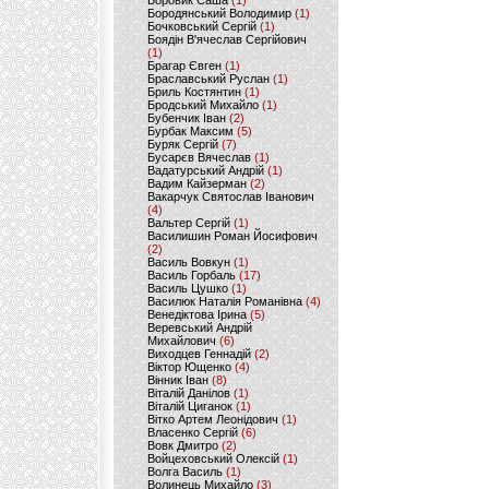
Боровик Саша
(1)
Бородянський Володимир
(1)
Бочковський Сергій
(1)
Боядін В'ячеслав Сергійович
(1)
Брагар Євген
(1)
Браславський Руслан
(1)
Бриль Костянтин
(1)
Бродський Михайло
(1)
Бубенчик Іван
(2)
Бурбак Максим
(5)
Буряк Сергій
(7)
Бусарєв Вячеслав
(1)
Вадатурський Андрій
(1)
Вадим Кайзерман
(2)
Вакарчук Святослав Іванович
(4)
Вальтер Сергій
(1)
Василишин Роман Йосифович
(2)
Василь Вовкун
(1)
Василь Горбаль
(17)
Василь Цушко
(1)
Василюк Наталія Романівна
(4)
Венедіктова Ірина
(5)
Веревський Андрій
Михайлович
(6)
Виходцев Геннадій
(2)
Віктор Ющенко
(4)
Вінник Іван
(8)
Віталій Данілов
(1)
Віталій Циганок
(1)
Вітко Артем Леонідович
(1)
Власенко Сергій
(6)
Вовк Дмитро
(2)
Войцеховський Олексій
(1)
Волга Василь
(1)
Волинець Михайло
(3)