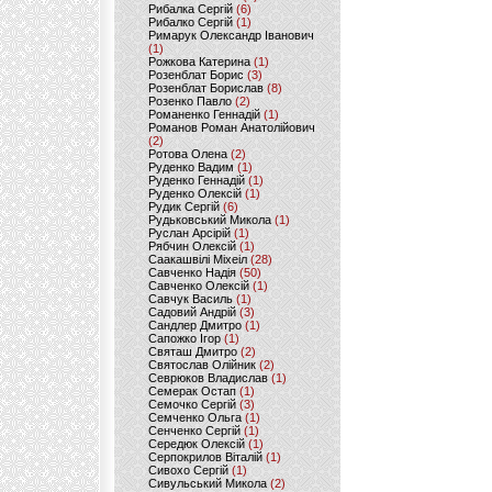
Рибалка Сергій
(6)
Рибалко Сергій
(1)
Римарук Олександр Іванович
(1)
Рожкова Катерина
(1)
Розенблат Борис
(3)
Розенблат Борислав
(8)
Розенко Павло
(2)
Романенко Геннадій
(1)
Романов Роман Анатолійович
(2)
Ротова Олена
(2)
Руденко Вадим
(1)
Руденко Геннадій
(1)
Руденко Олексій
(1)
Рудик Сергій
(6)
Рудьковський Микола
(1)
Руслан Арсірій
(1)
Рябчин Олексій
(1)
Саакашвілі Міхеіл
(28)
Савченко Надія
(50)
Савченко Олексій
(1)
Савчук Василь
(1)
Садовий Андрій
(3)
Сандлер Дмитро
(1)
Сапожко Ігор
(1)
Святаш Дмитро
(2)
Святослав Олійник
(2)
Севрюков Владислав
(1)
Семерак Остап
(1)
Семочко Сергій
(3)
Семченко Ольга
(1)
Сенченко Сергій
(1)
Середюк Олексій
(1)
Серпокрилов Віталій
(1)
Сивохо Сергій
(1)
Сивульський Микола
(2)