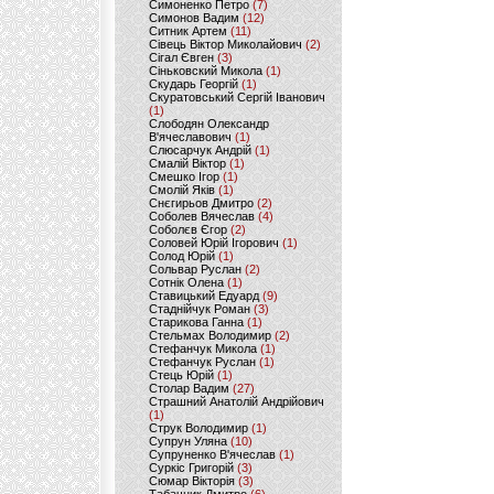
Симоненко Петро
(7)
Симонов Вадим
(12)
Ситник Артем
(11)
Сівець Віктор Миколайович
(2)
Сігал Євген
(3)
Сіньковский Микола
(1)
Скударь Георгій
(1)
Скуратовський Сергій Іванович
(1)
Слободян Олександр
В'ячеславович
(1)
Слюсарчук Андрій
(1)
Смалій Віктор
(1)
Смешко Ігор
(1)
Смолій Яків
(1)
Снєгирьов Дмитро
(2)
Соболев Вячеслав
(4)
Соболєв Єгор
(2)
Соловей Юрій Ігорович
(1)
Солод Юрій
(1)
Сольвар Руслан
(2)
Сотнік Олена
(1)
Ставицький Едуард
(9)
Стаднійчук Роман
(3)
Старикова Ганна
(1)
Стельмах Володимир
(2)
Стефанчук Микола
(1)
Стефанчук Руслан
(1)
Стець Юрій
(1)
Столар Вадим
(27)
Страшний Анатолій Андрійович
(1)
Струк Володимир
(1)
Супрун Уляна
(10)
Супруненко В'ячеслав
(1)
Суркіс Григорій
(3)
Сюмар Вікторія
(3)