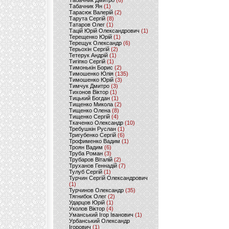
Табачник Дмитро
(6)
Табачник Ян
(1)
Тарасюк Валерій
(2)
Тарута Сергій
(8)
Татаров Олег
(1)
Тацій Юрій Олександрович
(1)
Терещенко Юрій
(1)
Терещук Олександр
(6)
Терьохін Сергій
(2)
Тетерук Андрій
(1)
Тигіпко Сергій
(1)
Тимонькін Борис
(2)
Тимошенко Юлія
(135)
Тимошенко Юрій
(3)
Тимчук Дмитро
(3)
Тихонов Віктор
(1)
Тицький Богдан
(1)
Тищенко Микола
(2)
Тищенко Олена
(8)
Тищенко Сергій
(4)
Ткаченко Олександр
(10)
Требушкін Руслан
(1)
Тригубенко Сергій
(6)
Трофименко Вадим
(1)
Троян Вадим
(6)
Труба Роман
(3)
Трубаров Віталій
(2)
Труханов Геннадій
(7)
Тулуб Сергій
(1)
Турчин Сергій Олександрович
(1)
Турчинов Олександр
(35)
Тягнибок Олег
(2)
Ударцов Юрій
(1)
Уколов Віктор
(4)
Уманський Ігор Іванович
(1)
Урбанський Олександр
Ігорович
(1)