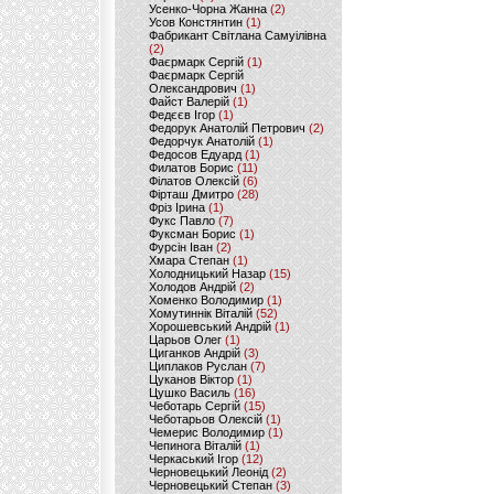
Усенко-Чорна Жанна
(2)
Усов Констянтин
(1)
Фабрикант Світлана Самуілівна
(2)
Фаєрмарк Сергій
(1)
Фаєрмарк Сергій
Олександрович
(1)
Файст Валерій
(1)
Федєєв Ігор
(1)
Федорук Анатолій Петрович
(2)
Федорчук Анатолій
(1)
Федосов Едуард
(1)
Филатов Борис
(11)
Філатов Олексій
(6)
Фірташ Дмитро
(28)
Фріз Ірина
(1)
Фукс Павло
(7)
Фуксман Борис
(1)
Фурсін Іван
(2)
Хмара Степан
(1)
Холодницький Назар
(15)
Холодов Андрій
(2)
Хоменко Володимир
(1)
Хомутиннік Віталій
(52)
Хорошевський Андрій
(1)
Царьов Олег
(1)
Циганков Андрій
(3)
Циплаков Руслан
(7)
Цуканов Віктор
(1)
Цушко Василь
(16)
Чеботарь Сергій
(15)
Чеботарьов Олексій
(1)
Чемерис Володимир
(1)
Чепинога Віталій
(1)
Черкаський Ігор
(12)
Черновецький Леонід
(2)
Черновецький Степан
(3)