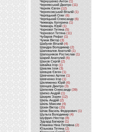
Чернушенко Антон
(1)
Чернявський Дмитро
(11)
Черняк Євген
(12)
Черняховський Віталій
(1)
Черпіцький Олег
(6)
Черпіцький Олександр
(6)
Чижмарь Катерина
(1)
Чижмарь Юрій
(1)
Чорновіл Тетяна
(5)
Чорновол Тетяна
(11)
Чубаров Рефат
(1)
Чумак Віктор
(3)
Шабунін Віталій
(4)
Шандра Володимир
(2)
Шаповалов Анатолій
(1)
Шапошніков Ростислав
(1)
Шарий Анатолий
(6)
Шахов Сергій
(2)
Швайка Ігор
(1)
Шевляк Ілля
(3)
Шевцов Євген
(1)
Шевченко Артем
(1)
Шевченко Ігор
(1)
Шеляженко Юрій
(6)
Шенцев Дмитро
(3)
Шепелев Олександр
(39)
Шипко Андрій
(1)
Шкиряк Зорян
(12)
Шкіль Андрій
(2)
Шкіль Максим
(4)
Шокін Віктор
(15)
Шпак Василь Федорович
(1)
Шульга Володимир
(4)
Шуфрич Нестор
(8)
Эдуард Багиров
(1)
Южаніна Ніна Петрівна
(2)
Юзькова Тетяна
(2)