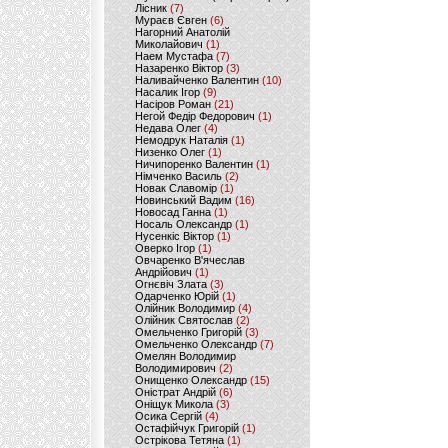
Лісник
(7)
Мураєв Євген
(6)
Нагорний Анатолій
Миколайович
(1)
Наем Мустафа
(7)
Назаренко Віктор
(3)
Наливайченко Валентин
(10)
Насалик Ігор
(9)
Насіров Роман
(21)
Негой Федір Федорович
(1)
Недава Олег
(4)
Немодрук Наталія
(1)
Низенко Олег
(1)
Ничипоренко Валентин
(1)
Німченко Василь
(2)
Новак Славомір
(1)
Новинський Вадим
(16)
Новосад Ганна
(1)
Носаль Олександр
(1)
Нусенкіс Віктор
(1)
Оверко Ігор
(1)
Овчаренко В'ячеслав
Андрійович
(1)
Огнєвіч Злата
(3)
Одарченко Юрій
(1)
Олійник Володимир
(4)
Олійник Святослав
(2)
Омельченко Григорій
(3)
Омельченко Олександр
(7)
Омелян Володимир
Володимирович
(2)
Онищенко Олександр
(15)
Оністрат Андрій
(6)
Оніщук Микола
(3)
Осика Сергій
(4)
Остафійчук Григорій
(1)
Острікова Тетяна
(1)