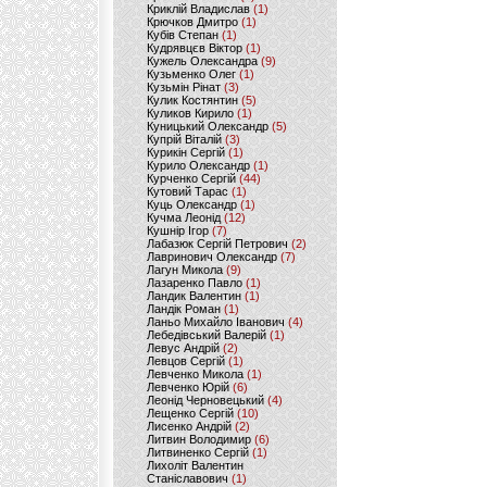
Криклій Владислав
(1)
Крючков Дмитро
(1)
Кубів Степан
(1)
Кудрявцєв Віктор
(1)
Кужель Олександра
(9)
Кузьменко Олег
(1)
Кузьмін Рінат
(3)
Кулик Костянтин
(5)
Куликов Кирило
(1)
Куницький Олександр
(5)
Купрій Віталій
(3)
Курикін Сергій
(1)
Курило Олександр
(1)
Курченко Сергій
(44)
Кутовий Тарас
(1)
Куць Олександр
(1)
Кучма Леонід
(12)
Кушнір Ігор
(7)
Лабазюк Сергій Петрович
(2)
Лавринович Олександр
(7)
Лагун Микола
(9)
Лазаренко Павло
(1)
Ландик Валентин
(1)
Ландік Роман
(1)
Ланьо Михайло Іванович
(4)
Лебедівський Валерій
(1)
Левус Андрій
(2)
Левцов Сергій
(1)
Левченко Микола
(1)
Левченко Юрій
(6)
Леонід Черновецький
(4)
Лещенко Сергій
(10)
Лисенко Андрій
(2)
Литвин Володимир
(6)
Литвиненко Сергій
(1)
Лихоліт Валентин
Станіславович
(1)