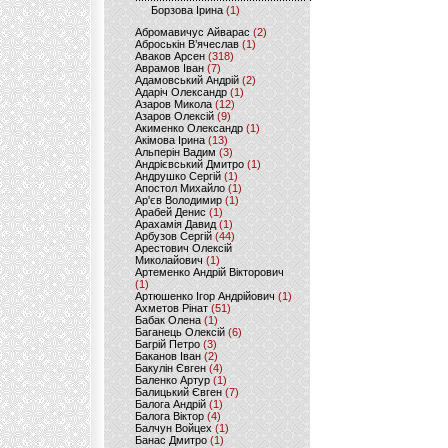
Борзова Ірина
(1)
Абромавичус Айварас
(2)
Аброськін В’ячеслав
(1)
Аваков Арсен
(318)
Аврамов Іван
(7)
Адамовський Андрій
(2)
Адаріч Олександр
(1)
Азаров Микола
(12)
Азаров Олексій
(9)
Акименко Олександр
(1)
Акімова Ірина
(13)
Альперін Вадим
(3)
Андрієвський Дмитро
(1)
Андрушко Сергій
(1)
Апостол Михайло
(1)
Ар'єв Володимир
(1)
Арабей Денис
(1)
Арахамія Давид
(1)
Арбузов Сергій
(44)
Арестович Олексій
Миколайович
(1)
Артеменко Андрій Вікторович
(1)
Артюшенко Ігор Андрійович
(1)
Ахметов Рінат
(51)
Бабак Олена
(1)
Баганець Олексій
(6)
Багрій Петро
(3)
Баканов Іван
(2)
Бакулін Євген
(4)
Баленко Артур
(1)
Балицький Євген
(7)
Балога Андрій
(1)
Балога Віктор
(4)
Балчун Войцех
(1)
Банас Дмитро
(1)