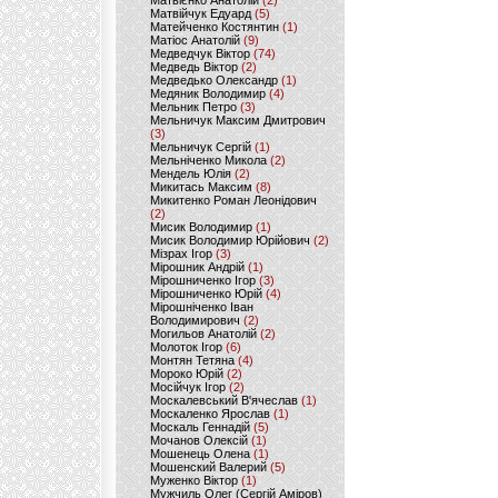
Матвієнко Анатолій
(2)
Матвійчук Едуард
(5)
Матейченко Костянтин
(1)
Матіос Анатолій
(9)
Медведчук Віктор
(74)
Медведь Віктор
(2)
Медведько Олександр
(1)
Медяник Володимир
(4)
Мельник Петро
(3)
Мельничук Максим Дмитрович
(3)
Мельничук Сергій
(1)
Мельніченко Микола
(2)
Мендель Юлія
(2)
Микитась Максим
(8)
Микитенко Роман Леонідович
(2)
Мисик Володимир
(1)
Мисик Володимир Юрійович
(2)
Мізрах Ігор
(3)
Мірошник Андрій
(1)
Мірошниченко Ігор
(3)
Мірошниченко Юрій
(4)
Мірошніченко Іван
Володимирович
(2)
Могильов Анатолій
(2)
Молоток Ігор
(6)
Монтян Тетяна
(4)
Мороко Юрій
(2)
Мосійчук Ігор
(2)
Москалевський В'ячеслав
(1)
Москаленко Ярослав
(1)
Москаль Геннадій
(5)
Мочанов Олексій
(1)
Мошенець Олена
(1)
Мошенский Валерий
(5)
Муженко Віктор
(1)
Мужчиль Олег (Сергій Аміров)