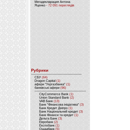
Мегадекларация Антона
Яценко
- 72 091 переглядів
Рубрики
CБУ
(64)
Dragon Capital
(1)
афери "Укргазбанка"
(1)
банківські афери
(96)
CityCommerce Bank
(1)
Union Standard Bank
(2)
VAB Банк
(13)
Банк "Фінансова ініціатива"
(3)
Банк Кредит Дніпро
(1)
Банк Національний кредит
(3)
Банк Фінанси та кредит
(1)
Дельта Банк
(3)
Евробанк
(2)
Експобанк
(1)
Ощадбанк
(5)