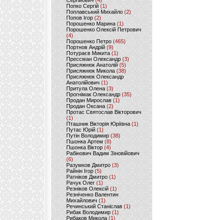
Сергійович
(4)
Попко Сергій
(1)
Поплавський Михайло
(2)
Попов Ігор
(2)
Порошенко Марина
(1)
Порошенко Олексій Петрович
(4)
Порошенко Петро
(465)
Портнов Андрій
(9)
Потураєв Микита
(1)
Прессман Олександр
(3)
Присяжнюк Анатолій
(5)
Присяжнюк Микола
(38)
Присяжнюк Олександр
Анатолійович
(1)
Притула Олена
(3)
Прогнімак Олександр
(35)
Продан Мирослав
(1)
Продан Оксана
(2)
Протас Святослав Вікторович
(1)
Пташник Вікторія Юріївна
(1)
Путас Юрій
(1)
Путін Володимир
(38)
Пшонка Артем
(8)
Пшонка Віктор
(4)
Рабінович Вадим Зіновійович
(6)
Разумков Дмитро
(3)
Райнін Ігор
(5)
Ратніков Дмитро
(1)
Рачук Олег
(1)
Резніков Олексій
(1)
Резніченко Валентин
Михайлович
(1)
Речинський Станіслав
(1)
Рибак Володимир
(1)
Рибаков Микола
(1)