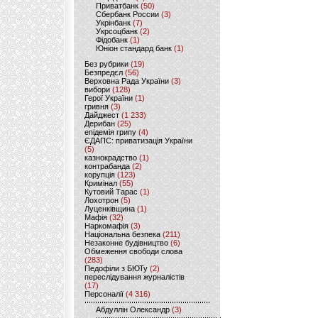
Приватбанк
(50)
Сбербанк России
(3)
Укрінбанк
(7)
Укрсоцбанк
(2)
Фідобанк
(1)
Юніон стандард банк
(1)
Без рубрики
(19)
Безпредєл
(56)
Верховна Рада України
(3)
вибори
(128)
Герої України
(1)
гривня
(3)
Дайджест
(1 233)
Дерибан
(25)
епідемія грипу
(4)
ЄДАПС: приватизація України
(5)
казнокрадство
(1)
контрабанда
(2)
корупція
(123)
Кримінал
(55)
Кутовий Тарас
(1)
Лохотрон
(5)
Луценківщина
(1)
Мафія
(32)
Наркомафія
(3)
Національна безпека
(211)
Незаконне будівництво
(6)
Обмеження свободи слова
(283)
Педофіли з БЮТу
(2)
переслідування журналістів
(17)
Персоналії
(4 316)
Абдуллін Олександр
(3)