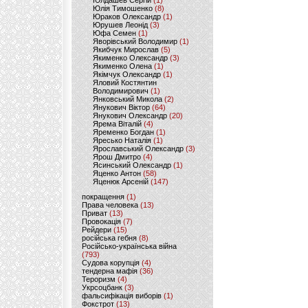
Юлдашев Сергій
(1)
Юлія Тимошенко
(8)
Юраков Олександр
(1)
Юрушев Леонід
(3)
Юфа Семен
(1)
Яворівський Володимир
(1)
Якибчук Мирослав
(5)
Якименко Олександр
(3)
Якименко Олена
(1)
Якімчук Олександр
(1)
Яловий Костянтин
Володимирович
(1)
Янковський Микола
(2)
Янукович Віктор
(64)
Янукович Олександр
(20)
Ярема Віталій
(4)
Яременко Богдан
(1)
Яресько Наталія
(1)
Ярославський Олександр
(3)
Ярош Дмитро
(4)
Ясинський Олександр
(1)
Яценко Антон
(58)
Яценюк Арсеній
(147)
покращення
(1)
Права человека
(13)
Приват
(13)
Провокація
(7)
Рейдери
(15)
російська гебня
(8)
Російсько-українська війна
(793)
Судова корупція
(4)
тендерна мафія
(36)
Тероризм
(4)
Укрсоцбанк
(3)
фальсифікація виборів
(1)
Фокстрот
(13)