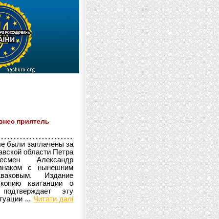
 внес приятель
ые были заплачены за
авской области Петра
есмен Александр
 знаком с нынешним
аковым. Издание
 копию квитанции о
 подтверждает эту
уации ...
Читати далі