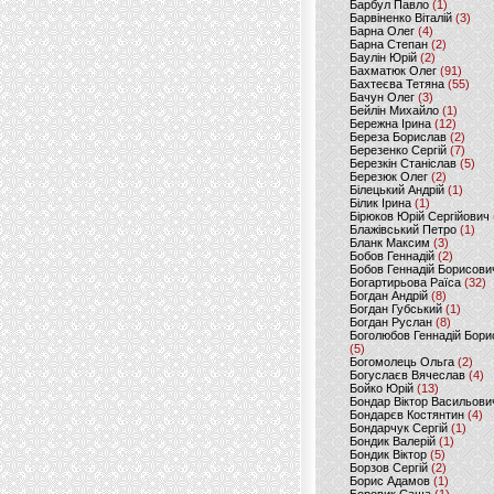
Барбул Павло
(1)
Барвіненко Віталій
(3)
Барна Олег
(4)
Барна Степан
(2)
Баулін Юрій
(2)
Бахматюк Олег
(91)
Бахтеєва Тетяна
(55)
Бачун Олег
(3)
Бейлін Михайло
(1)
Бережна Ірина
(12)
Береза Борислав
(2)
Березенко Сергій
(7)
Березкін Станіслав
(5)
Березюк Олег
(2)
Білецький Андрій
(1)
Білик Ірина
(1)
Бірюков Юрій Сергійович
Блажівський Петро
(1)
Бланк Максим
(3)
Бобов Геннадій
(2)
Бобов Геннадій Борисови
Богартирьова Раїса
(32)
Богдан Андрій
(8)
Богдан Губський
(1)
Богдан Руслан
(8)
Боголюбов Геннадій Бори
(5)
Богомолець Ольга
(2)
Богуслаєв Вячеслав
(4)
Бойко Юрій
(13)
Бондар Віктор Васильови
Бондарєв Костянтин
(4)
Бондарчук Сергій
(1)
Бондик Валерій
(1)
Бондик Віктор
(5)
Борзов Сергiй
(2)
Борис Адамов
(1)