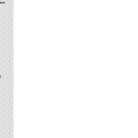
вич
)