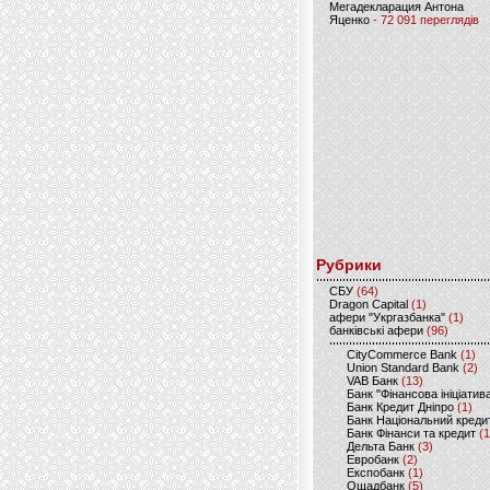
Мегадекларация Антона
Яценко
- 72 091 переглядів
Рубрики
CБУ
(64)
Dragon Capital
(1)
афери "Укргазбанка"
(1)
банківські афери
(96)
CityCommerce Bank
(1)
Union Standard Bank
(2)
VAB Банк
(13)
Банк "Фінансова ініціатив
Банк Кредит Дніпро
(1)
Банк Національний креди
Банк Фінанси та кредит
(1
Дельта Банк
(3)
Евробанк
(2)
Експобанк
(1)
Ощадбанк
(5)