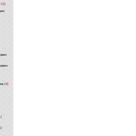
р
(1)
вич
ович
фович
на
(4)
1)
1)