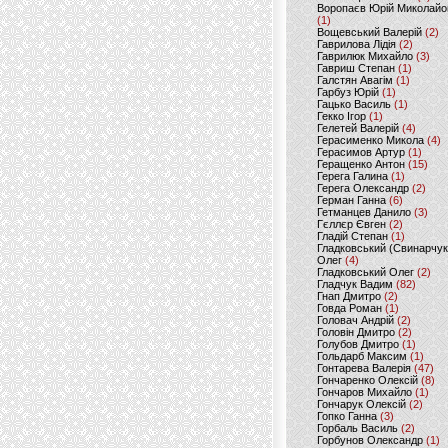
Воропаєв Юрій Миколайо
(1)
Вощевський Валерій
(2)
Гаврилова Лідія
(2)
Гаврилюк Михайло
(3)
Гавриш Степан
(1)
Галстян Авагім
(1)
Гарбуз Юрій
(1)
Гацько Василь
(1)
Гекко Ігор
(1)
Гелетей Валерій
(4)
Герасименко Микола
(4)
Герасимов Артур
(1)
Геращенко Антон
(15)
Герега Галина
(1)
Герега Олександр
(2)
Герман Ганна
(6)
Гетманцев Данило
(3)
Гєллєр Євген
(2)
Гладій Степан
(1)
Гладковський (Свинарчук
Олег
(4)
Гладковський Олег
(2)
Гладчук Вадим
(82)
Гнап Дмитро
(2)
Говда Роман
(1)
Головач Андрій
(2)
Головін Дмитро
(2)
Голубов Дмитро
(1)
Гольдарб Максим
(1)
Гонтарева Валерія
(47)
Гончаренко Олексій
(8)
Гончаров Михайло
(1)
Гончарук Олексій
(2)
Гопко Ганна
(3)
Горбаль Василь
(2)
Горбунов Олександр
(1)