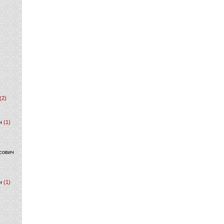
(2)
ч
(1)
сович
ч
(1)