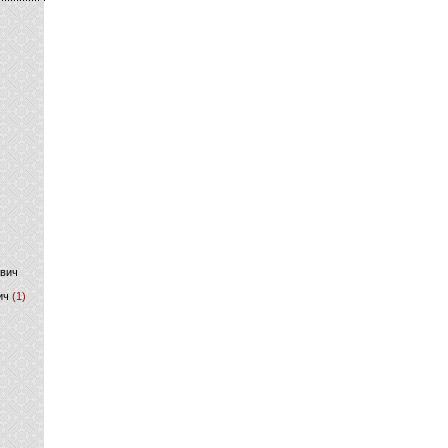
)
ович
ич
(1)