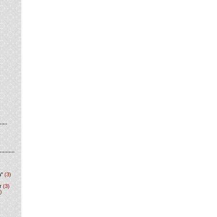
а"
(3)
т
(3)
)