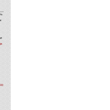
ть
и
ая
ів
800