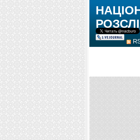
НАЦІО
РОЗСЛІ
R