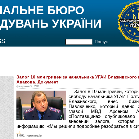
НАЛЬНЕ БЮРО
ДУВАНЬ УКРАЇНИ
SS
Пошук
Залог 10 млн гривен за начальника УГАИ Блаживского
Авакова. Документ
февраля 9, 2015
Залог в 10 млн гривен, котор
свободу начальника УГАИ Полт
Блаживского, внес бизн
Павлюченко, который давно
главой МВД Арсеном Ав
«Полтавщина» опубликовало
внесении залога, которая
информацию. «Мы решили подробнее разобраться в сит
→
3 061 переглядів