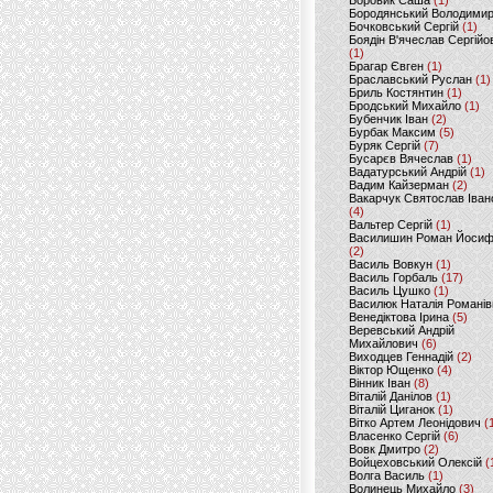
Боровик Саша
(1)
Бородянський Володими
Бочковський Сергій
(1)
Боядін В'ячеслав Сергійо
(1)
Брагар Євген
(1)
Браславський Руслан
(1)
Бриль Костянтин
(1)
Бродський Михайло
(1)
Бубенчик Іван
(2)
Бурбак Максим
(5)
Буряк Сергій
(7)
Бусарєв Вячеслав
(1)
Вадатурський Андрій
(1)
Вадим Кайзерман
(2)
Вакарчук Святослав Іван
(4)
Вальтер Сергій
(1)
Василишин Роман Йоси
(2)
Василь Вовкун
(1)
Василь Горбаль
(17)
Василь Цушко
(1)
Василюк Наталія Романів
Венедіктова Ірина
(5)
Веревський Андрій
Михайлович
(6)
Виходцев Геннадій
(2)
Віктор Ющенко
(4)
Вінник Іван
(8)
Віталій Данілов
(1)
Віталій Циганок
(1)
Вітко Артем Леонідович
(
Власенко Сергій
(6)
Вовк Дмитро
(2)
Войцеховський Олексій
(
Волга Василь
(1)
Волинець Михайло
(3)