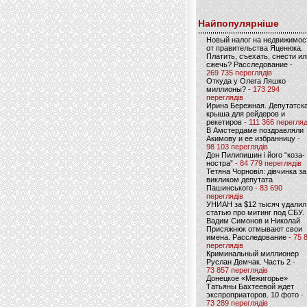
Найпопулярніше
Новый налог на недвижимос
от правительства Яценюка.
Платить, съехать, снести ил
сжечь? Расследование
-
269 735 переглядів
Откуда у Олега Ляшко
миллионы?
- 173 294
переглядів
Ирина Бережная. Депутатск
крыша для рейдеров и
рекетиров
- 111 366 перегляд
В Амстердаме поздравляли
Акимову и ее избранницу
-
98 103 переглядів
Дон Пилипишин і його “коза-
ностра”
- 84 779 переглядів
Тетяна Чорновіл: дівчинка за
викликом депутата
Пашинського
- 83 690
переглядів
УНИАН за $12 тысяч удалил
статью про митинг под СБУ.
Вадим Симонов и Николай
Присяжнюк отмывают свои
имена. Расследование
- 75 
переглядів
Криминальный миллионер
Руслан Демчак. Часть 2
-
73 857 переглядів
Донецкое «Межигорье»
Татьяны Бахтеевой ждет
экспроприаторов. 10 фото
-
73 289 переглядів