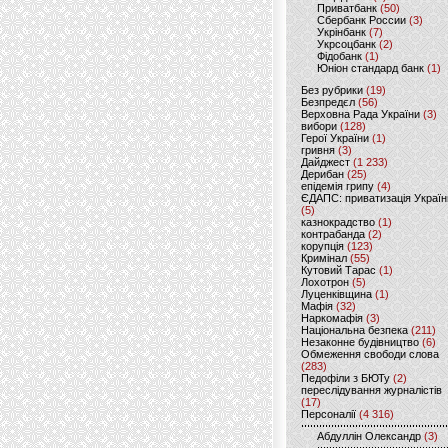
Приватбанк
(50)
Сбербанк России
(3)
Укрінбанк
(7)
Укрсоцбанк
(2)
Фідобанк
(1)
Юніон стандард банк
(1)
Без рубрики
(19)
Безпредєл
(56)
Верховна Рада України
(3)
вибори
(128)
Герої України
(1)
гривня
(3)
Дайджест
(1 233)
Дерибан
(25)
епідемія грипу
(4)
ЄДАПС: приватизація Україн
(5)
казнокрадство
(1)
контрабанда
(2)
корупція
(123)
Кримінал
(55)
Кутовий Тарас
(1)
Лохотрон
(5)
Луценківщина
(1)
Мафія
(32)
Наркомафія
(3)
Національна безпека
(211)
Незаконне будівництво
(6)
Обмеження свободи слова
(283)
Педофіли з БЮТу
(2)
переслідування журналістів
(17)
Персоналії
(4 316)
Абдуллін Олександр
(3)