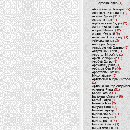
Борзова Ірина
(1)
Абромавичус Айварас
(2
Аброськін В’ячеслав
(1)
Аваков Арсен
(318)
Аврамов Іван
(7)
Адамовський Андрій
(2)
Адаріч Олександр
(1)
Азаров Микола
(12)
Азаров Олексій
(9)
Акименко Олександр
(1)
Акімова Ірина
(13)
Альперін Вадим
(3)
Андрієвський Дмитро
(1)
Андрушко Сергій
(1)
Апостол Михайло
(1)
Ар'єв Володимир
(1)
Арабей Денис
(1)
Арахамія Давид
(1)
Арбузов Сергій
(44)
Арестович Олексій
Миколайович
(1)
Артеменко Андрій Віктор
(1)
Артюшенко Ігор Андрійов
Ахметов Рінат
(51)
Бабак Олена
(1)
Баганець Олексій
(6)
Багрій Петро
(3)
Баканов Іван
(2)
Бакулін Євген
(4)
Баленко Артур
(1)
Балицький Євген
(7)
Балога Андрій
(1)
Балога Віктор
(4)
Балчун Войцех
(1)
Банас Дмитро
(1)