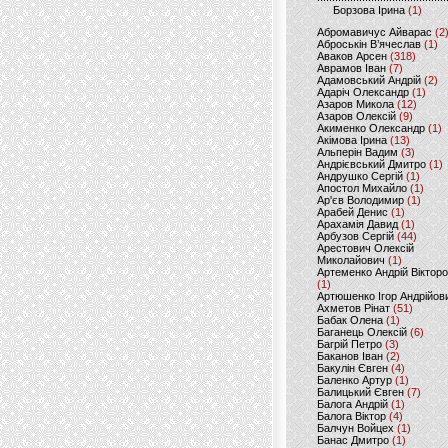
Борзова Ірина
(1)
Абромавичус Айварас
(2
Аброськін В’ячеслав
(1)
Аваков Арсен
(318)
Аврамов Іван
(7)
Адамовський Андрій
(2)
Адаріч Олександр
(1)
Азаров Микола
(12)
Азаров Олексій
(9)
Акименко Олександр
(1)
Акімова Ірина
(13)
Альперін Вадим
(3)
Андрієвський Дмитро
(1)
Андрушко Сергій
(1)
Апостол Михайло
(1)
Ар'єв Володимир
(1)
Арабей Денис
(1)
Арахамія Давид
(1)
Арбузов Сергій
(44)
Арестович Олексій
Миколайович
(1)
Артеменко Андрій Віктор
(1)
Артюшенко Ігор Андрійов
Ахметов Рінат
(51)
Бабак Олена
(1)
Баганець Олексій
(6)
Багрій Петро
(3)
Баканов Іван
(2)
Бакулін Євген
(4)
Баленко Артур
(1)
Балицький Євген
(7)
Балога Андрій
(1)
Балога Віктор
(4)
Балчун Войцех
(1)
Банас Дмитро
(1)