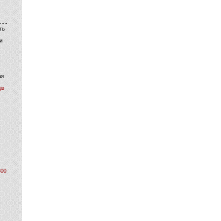
ть
и
ая
ів
800