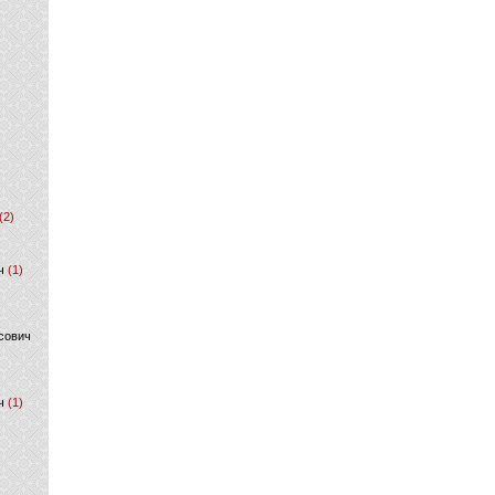
(2)
ч
(1)
сович
ч
(1)