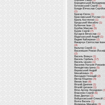
Боровик Саша
(1)
Бородянський Володими
Бочковський Сергій
(1)
Боядін В'ячеслав Сергійо
(1)
Брагар Євген
(1)
Браславський Руслан
(1)
Бриль Костянтин
(1)
Бродський Михайло
(1)
Бубенчик Іван
(2)
Бурбак Максим
(5)
Буряк Сергій
(7)
Бусарєв Вячеслав
(1)
Вадатурський Андрій
(1)
Вадим Кайзерман
(2)
Вакарчук Святослав Іван
(4)
Вальтер Сергій
(1)
Василишин Роман Йоси
(2)
Василь Вовкун
(1)
Василь Горбаль
(17)
Василь Цушко
(1)
Василюк Наталія Романів
Венедіктова Ірина
(5)
Веревський Андрій
Михайлович
(6)
Виходцев Геннадій
(2)
Віктор Ющенко
(4)
Вінник Іван
(8)
Віталій Данілов
(1)
Віталій Циганок
(1)
Вітко Артем Леонідович
(
Власенко Сергій
(6)
Вовк Дмитро
(2)
Войцеховський Олексій
(
Волга Василь
(1)
Волинець Михайло
(3)