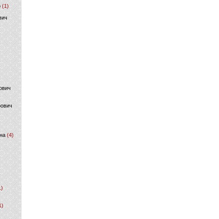
р
(1)
вич
ович
фович
на
(4)
1)
1)