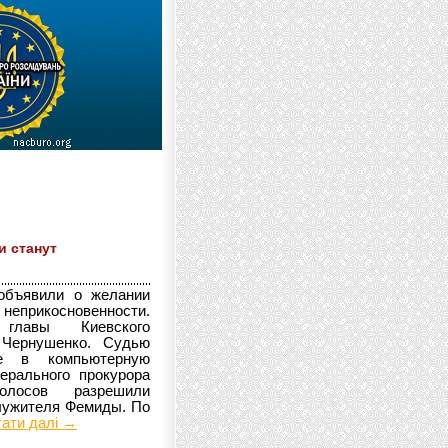
и станут
объявили о желании
еприкосновенности.
лавы Киевского
 Чернушенко. Судью
е в компьютерную
ерального прокурора
олосов разрешили
служителя Фемиды. По
тати далі →