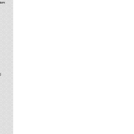
вич
)