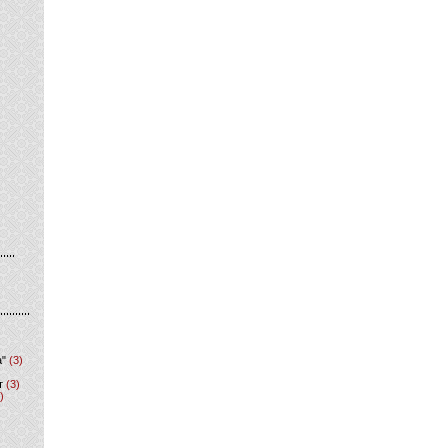
а"
(3)
т
(3)
)