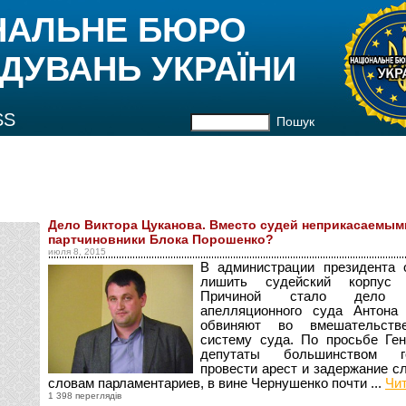
НАЛЬНЕ БЮРО
ДУВАНЬ УКРАЇНИ
SS
Пошук
Дело Виктора Цуканова. Вместо судей неприкасаемым
партчиновники Блока Порошенко?
июля 8, 2015
В администрации президента 
лишить судейский корпус н
Причиной стало дело г
апелляционного суда Антона
обвиняют во вмешательств
систему суда. По просьбе Ген
депутаты большинством г
провести арест и задержание 
словам парламентариев, в вине Чернушенко почти ...
Чи
1 398 переглядів