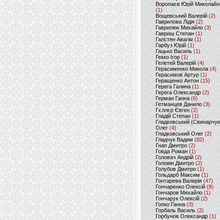
Воропаєв Юрій Миколайо
(1)
Вощевський Валерій
(2)
Гаврилова Лідія
(2)
Гаврилюк Михайло
(3)
Гавриш Степан
(1)
Галстян Авагім
(1)
Гарбуз Юрій
(1)
Гацько Василь
(1)
Гекко Ігор
(1)
Гелетей Валерій
(4)
Герасименко Микола
(4)
Герасимов Артур
(1)
Геращенко Антон
(15)
Герега Галина
(1)
Герега Олександр
(2)
Герман Ганна
(6)
Гетманцев Данило
(3)
Гєллєр Євген
(2)
Гладій Степан
(1)
Гладковський (Свинарчук
Олег
(4)
Гладковський Олег
(2)
Гладчук Вадим
(82)
Гнап Дмитро
(2)
Говда Роман
(1)
Головач Андрій
(2)
Головін Дмитро
(2)
Голубов Дмитро
(1)
Гольдарб Максим
(1)
Гонтарева Валерія
(47)
Гончаренко Олексій
(8)
Гончаров Михайло
(1)
Гончарук Олексій
(2)
Гопко Ганна
(3)
Горбаль Василь
(2)
Горбунов Олександр
(1)