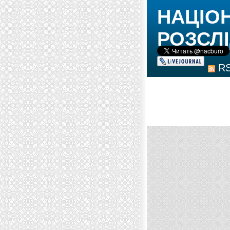
НАЦІО
РОЗСЛІ
R