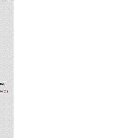
)
ович
ич
(1)