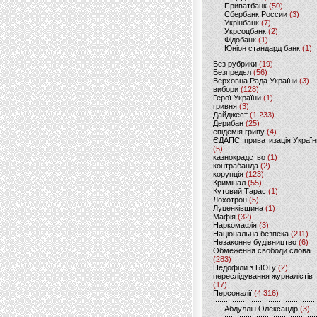
Приватбанк
(50)
Сбербанк России
(3)
Укрінбанк
(7)
Укрсоцбанк
(2)
Фідобанк
(1)
Юніон стандард банк
(1)
Без рубрики
(19)
Безпредєл
(56)
Верховна Рада України
(3)
вибори
(128)
Герої України
(1)
гривня
(3)
Дайджест
(1 233)
Дерибан
(25)
епідемія грипу
(4)
ЄДАПС: приватизація Україн
(5)
казнокрадство
(1)
контрабанда
(2)
корупція
(123)
Кримінал
(55)
Кутовий Тарас
(1)
Лохотрон
(5)
Луценківщина
(1)
Мафія
(32)
Наркомафія
(3)
Національна безпека
(211)
Незаконне будівництво
(6)
Обмеження свободи слова
(283)
Педофіли з БЮТу
(2)
переслідування журналістів
(17)
Персоналії
(4 316)
Абдуллін Олександр
(3)