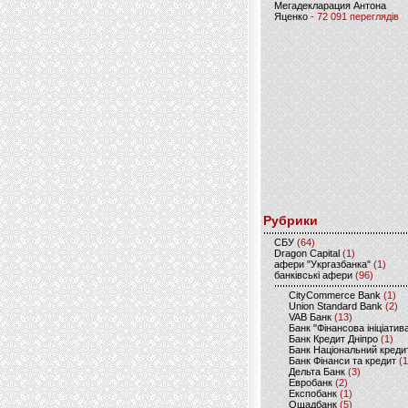
Мегадекларация Антона
Яценко
- 72 091 переглядів
Рубрики
CБУ
(64)
Dragon Capital
(1)
афери "Укргазбанка"
(1)
банківські афери
(96)
CityCommerce Bank
(1)
Union Standard Bank
(2)
VAB Банк
(13)
Банк "Фінансова ініціатив
Банк Кредит Дніпро
(1)
Банк Національний креди
Банк Фінанси та кредит
(1
Дельта Банк
(3)
Евробанк
(2)
Експобанк
(1)
Ощадбанк
(5)