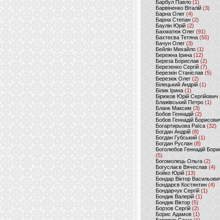
Барбул Павло
(1)
Барвіненко Віталій
(3)
Барна Олег
(4)
Барна Степан
(2)
Баулін Юрій
(2)
Бахматюк Олег
(91)
Бахтеєва Тетяна
(55)
Бачун Олег
(3)
Бейлін Михайло
(1)
Бережна Ірина
(12)
Береза Борислав
(2)
Березенко Сергій
(7)
Березкін Станіслав
(5)
Березюк Олег
(2)
Білецький Андрій
(1)
Білик Ірина
(1)
Бірюков Юрій Сергійович
Блажівський Петро
(1)
Бланк Максим
(3)
Бобов Геннадій
(2)
Бобов Геннадій Борисови
Богартирьова Раїса
(32)
Богдан Андрій
(8)
Богдан Губський
(1)
Богдан Руслан
(8)
Боголюбов Геннадій Бори
(5)
Богомолець Ольга
(2)
Богуслаєв Вячеслав
(4)
Бойко Юрій
(13)
Бондар Віктор Васильови
Бондарєв Костянтин
(4)
Бондарчук Сергій
(1)
Бондик Валерій
(1)
Бондик Віктор
(5)
Борзов Сергiй
(2)
Борис Адамов
(1)