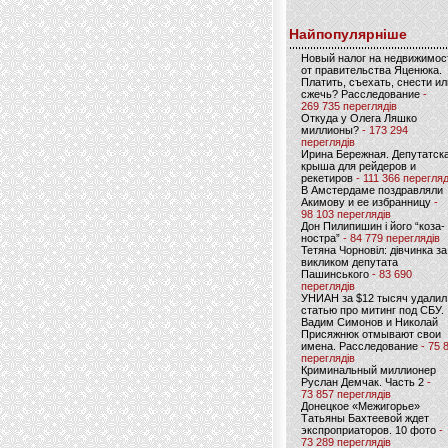
Найпопулярніше
Новый налог на недвижимос
от правительства Яценюка.
Платить, съехать, снести ил
сжечь? Расследование
-
269 735 переглядів
Откуда у Олега Ляшко
миллионы?
- 173 294
переглядів
Ирина Бережная. Депутатск
крыша для рейдеров и
рекетиров
- 111 366 перегляд
В Амстердаме поздравляли
Акимову и ее избранницу
-
98 103 переглядів
Дон Пилипишин і його “коза-
ностра”
- 84 779 переглядів
Тетяна Чорновіл: дівчинка за
викликом депутата
Пашинського
- 83 690
переглядів
УНИАН за $12 тысяч удалил
статью про митинг под СБУ.
Вадим Симонов и Николай
Присяжнюк отмывают свои
имена. Расследование
- 75 
переглядів
Криминальный миллионер
Руслан Демчак. Часть 2
-
73 857 переглядів
Донецкое «Межигорье»
Татьяны Бахтеевой ждет
экспроприаторов. 10 фото
-
73 289 переглядів