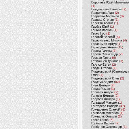
Воропаєв Юрій Миколайо
(1)
Вощевський Валерій
(2)
Гаврилова Лідія
(2)
Гаврилюк Михайло
(3)
Гавриш Степан
(1)
Галстян Авагім
(1)
Гарбуз Юрій
(1)
Гацько Василь
(1)
Гекко Ігор
(1)
Гелетей Валерій
(4)
Герасименко Микола
(4)
Герасимов Артур
(1)
Геращенко Антон
(15)
Герега Галина
(1)
Герега Олександр
(2)
Герман Ганна
(6)
Гетманцев Данило
(3)
Гєллєр Євген
(2)
Гладій Степан
(1)
Гладковський (Свинарчук
Олег
(4)
Гладковський Олег
(2)
Гладчук Вадим
(82)
Гнап Дмитро
(2)
Говда Роман
(1)
Головач Андрій
(2)
Головін Дмитро
(2)
Голубов Дмитро
(1)
Гольдарб Максим
(1)
Гонтарева Валерія
(47)
Гончаренко Олексій
(8)
Гончаров Михайло
(1)
Гончарук Олексій
(2)
Гопко Ганна
(3)
Горбаль Василь
(2)
Горбунов Олександр
(1)