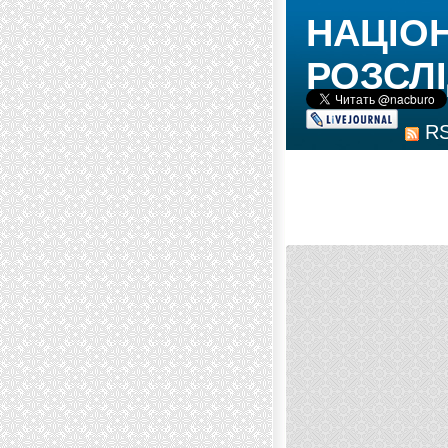
НАЦІО
РОЗСЛІ
R