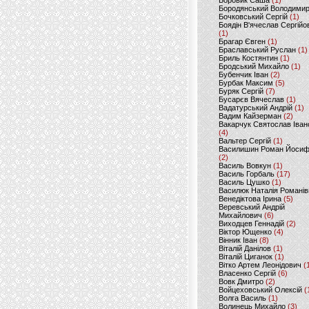
Боровик Саша
(1)
Бородянський Володими
Бочковський Сергій
(1)
Боядін В'ячеслав Сергійо
(1)
Брагар Євген
(1)
Браславський Руслан
(1)
Бриль Костянтин
(1)
Бродський Михайло
(1)
Бубенчик Іван
(2)
Бурбак Максим
(5)
Буряк Сергій
(7)
Бусарєв Вячеслав
(1)
Вадатурський Андрій
(1)
Вадим Кайзерман
(2)
Вакарчук Святослав Іван
(4)
Вальтер Сергій
(1)
Василишин Роман Йоси
(2)
Василь Вовкун
(1)
Василь Горбаль
(17)
Василь Цушко
(1)
Василюк Наталія Романів
Венедіктова Ірина
(5)
Веревський Андрій
Михайлович
(6)
Виходцев Геннадій
(2)
Віктор Ющенко
(4)
Вінник Іван
(8)
Віталій Данілов
(1)
Віталій Циганок
(1)
Вітко Артем Леонідович
(
Власенко Сергій
(6)
Вовк Дмитро
(2)
Войцеховський Олексій
(
Волга Василь
(1)
Волинець Михайло
(3)