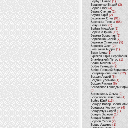
Барбул Павло
(1)
Барвіненко Віталій
(3)
Барна Олег
(4)
Барна Степан
(2)
Баулін Юрій
(2)
Бахматюк Олег
(91)
Бахтеєва Тетяна
(55)
Бачун Олег
(3)
Бейлін Михайло
(1)
Бережна Ірина
(12)
Береза Борислав
(2)
Березенко Сергій
(7)
Березкін Станіслав
(5)
Березюк Олег
(2)
Білецький Андрій
(1)
Білик Ірина
(1)
Бірюков Юрій Сергійович
Блажівський Петро
(1)
Бланк Максим
(3)
Бобов Геннадій
(2)
Бобов Геннадій Борисови
Богартирьова Раїса
(32)
Богдан Андрій
(8)
Богдан Губський
(1)
Богдан Руслан
(8)
Боголюбов Геннадій Бори
(5)
Богомолець Ольга
(2)
Богуслаєв Вячеслав
(4)
Бойко Юрій
(13)
Бондар Віктор Васильови
Бондарєв Костянтин
(4)
Бондарчук Сергій
(1)
Бондик Валерій
(1)
Бондик Віктор
(5)
Борзов Сергiй
(2)
Борис Адамов
(1)