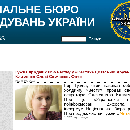
НАЛЬНЕ БЮРО
ДУВАНЬ УКРАЇНИ
SS
Пошук
Гужва продав свою частку у «Вестях» цивільній дружи
Клименка Ользі Семченко. Фото
июля 30, 2015
Ігор Гужва, який називав се
холдингу «Вести», продав св
секретарю Олександра Климен
Про це «Українській пр
поінформовані джере
інформує Національне бюро ро
Про продаж частки Гужви...
Чита
1 557 переглядів