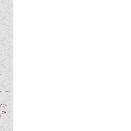
а"
(3)
т
(3)
)