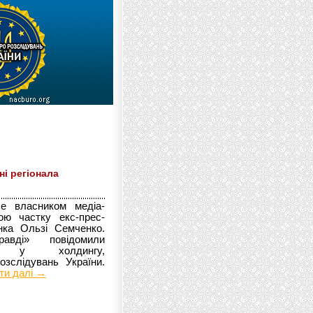
ні регіонала
бе власником медіа-
ою частку екс-прес-
ка Ользі Семченко.
авді» повідомили
ла у холдингу,
зслідувань України.
ти далі →