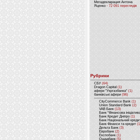
Мегадекларация Антона
Яценко
- 72 091 переглядів
Рубрики
CБУ
(64)
Dragon Capital
(1)
афери "Укргазбанка"
(1)
банківські афери
(96)
CityCommerce Bank
(1)
Union Standard Bank
(2)
VAB Банк
(13)
Банк "Фінансова ініціатив
Банк Кредит Дніпро
(1)
Банк Національний креди
Банк Фінанси та кредит
(1
Дельта Банк
(3)
Евробанк
(2)
Експобанк
(1)
Ощадбанк
(5)