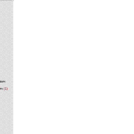
)
ович
ич
(1)