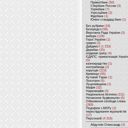
Приватбанк
(50)
Сбербанк России
(3)
Укрінбанк
(7)
Укрсоцбанк
(2)
Фідобанк
(1)
Юніон стандард банк
(1)
Без рубрики
(19)
Безпредєл
(56)
Верховна Рада України
(3)
вибори
(128)
Герої України
(1)
гривня
(3)
Дайджест
(1 233)
Дерибан
(25)
епідемія грипу
(4)
ЄДАПС: приватизація Україн
(5)
казнокрадство
(1)
контрабанда
(2)
корупція
(123)
Кримінал
(55)
Кутовий Тарас
(1)
Лохотрон
(5)
Луценківщина
(1)
Мафія
(32)
Наркомафія
(3)
Національна безпека
(211)
Незаконне будівництво
(6)
Обмеження свободи слова
(283)
Педофіли з БЮТу
(2)
переслідування журналістів
(17)
Персоналії
(4 316)
Абдуллін Олександр
(3)