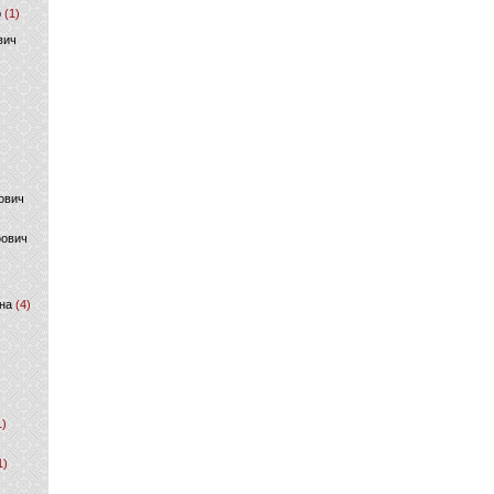
р
(1)
вич
ович
фович
на
(4)
1)
1)