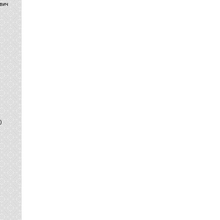
вич
)