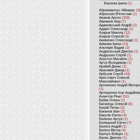
Борзова Ірина
(1)
Абромавичус Айварас
(2
Аброськін В’ячеслав
(1)
Аваков Арсен
(318)
Аврамов Іван
(7)
Адамовський Андрій
(2)
Адаріч Олександр
(1)
Азаров Микола
(12)
Азаров Олексій
(9)
Акименко Олександр
(1)
Акімова Ірина
(13)
Альперін Вадим
(3)
Андрієвський Дмитро
(1)
Андрушко Сергій
(1)
Апостол Михайло
(1)
Ар'єв Володимир
(1)
Арабей Денис
(1)
Арахамія Давид
(1)
Арбузов Сергій
(44)
Арестович Олексій
Миколайович
(1)
Артеменко Андрій Віктор
(1)
Артюшенко Ігор Андрійов
Ахметов Рінат
(51)
Бабак Олена
(1)
Баганець Олексій
(6)
Багрій Петро
(3)
Баканов Іван
(2)
Бакулін Євген
(4)
Баленко Артур
(1)
Балицький Євген
(7)
Балога Андрій
(1)
Балога Віктор
(4)
Балчун Войцех
(1)
Банас Дмитро
(1)