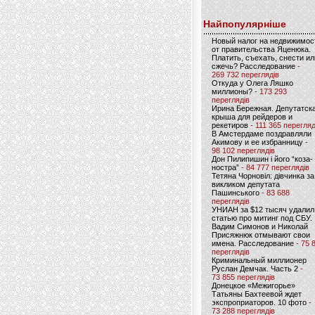
Найпопулярніше
Новый налог на недвижимос
от правительства Яценюка.
Платить, съехать, снести ил
сжечь? Расследование
-
269 732 переглядів
Откуда у Олега Ляшко
миллионы?
- 173 293
переглядів
Ирина Бережная. Депутатск
крыша для рейдеров и
рекетиров
- 111 365 перегляд
В Амстердаме поздравляли
Акимову и ее избранницу
-
98 102 переглядів
Дон Пилипишин і його “коза-
ностра”
- 84 777 переглядів
Тетяна Чорновіл: дівчинка за
викликом депутата
Пашинського
- 83 688
переглядів
УНИАН за $12 тысяч удалил
статью про митинг под СБУ.
Вадим Симонов и Николай
Присяжнюк отмывают свои
имена. Расследование
- 75 
переглядів
Криминальный миллионер
Руслан Демчак. Часть 2
-
73 855 переглядів
Донецкое «Межигорье»
Татьяны Бахтеевой ждет
экспроприаторов. 10 фото
-
73 288 переглядів