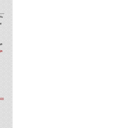
ть
и
ая
ів
800