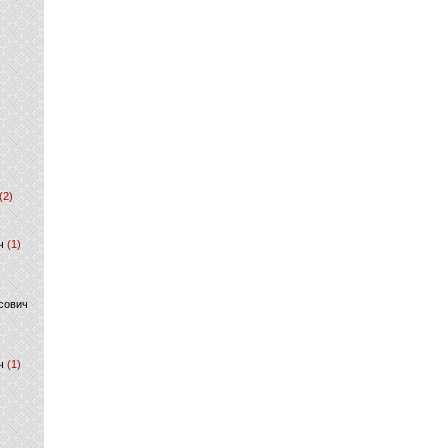
(2)
ч
(1)
сович
ч
(1)