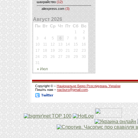
шахрайство
(12)
aliexpress.com
(3)
Август 2026
Пн
Вт
Ср
Чт
Пт
Сб
Вс
1
2
3
4
5
6
7
8
9
10
11
12
13
14
15
16
17
18
19
20
21
22
23
24
25
26
27
28
29
30
31
« Июл
Copyright © –
Національне Бюро Розслідувань України
Пишіть нам –
nacburo@gmail.com
.