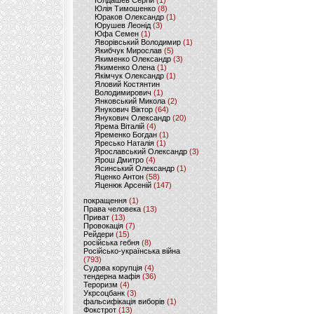
Юлдашев Сергій
(1)
Юлія Тимошенко
(8)
Юраков Олександр
(1)
Юрушев Леонід
(3)
Юфа Семен
(1)
Яворівський Володимир
(1)
Якибчук Мирослав
(5)
Якименко Олександр
(3)
Якименко Олена
(1)
Якімчук Олександр
(1)
Яловий Костянтин
Володимирович
(1)
Янковський Микола
(2)
Янукович Віктор
(64)
Янукович Олександр
(20)
Ярема Віталій
(4)
Яременко Богдан
(1)
Яресько Наталія
(1)
Ярославський Олександр
(3)
Ярош Дмитро
(4)
Ясинський Олександр
(1)
Яценко Антон
(58)
Яценюк Арсеній
(147)
покращення
(1)
Права человека
(13)
Приват
(13)
Провокація
(7)
Рейдери
(15)
російська гебня
(8)
Російсько-українська війна
(793)
Судова корупція
(4)
тендерна мафія
(36)
Тероризм
(4)
Укрсоцбанк
(3)
фальсифікація виборів
(1)
Фокстрот
(13)