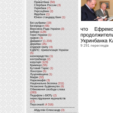
Приватбанк
(50)
Сбербанк России
(3)
Укрінбанк
(7)
Укрсоцбанк
(2)
Фідобанк
(1)
Юніон стандард банк
(1)
Без рубрики
(19)
Безпредєл
(56)
что Ефрем
Верховна Рада України
(3)
вибори
(128)
продолжите
Герої України
(1)
гривня
(3)
Укринбанка К
Дайджест
(1 233)
Дерибан
(25)
9 291 переглядів
епідемія грипу
(4)
ЄДАПС: приватизація України
(5)
казнокрадство
(1)
контрабанда
(2)
корупція
(123)
Кримінал
(55)
Кутовий Тарас
(1)
Лохотрон
(5)
Луценківщина
(1)
Мафія
(32)
Наркомафія
(3)
Національна безпека
(211)
Незаконне будівництво
(6)
Обмеження свободи слова
(283)
Педофіли з БЮТу
(2)
переслідування журналістів
(17)
Персоналії
(4 316)
Абдуллін Олександр
(3)