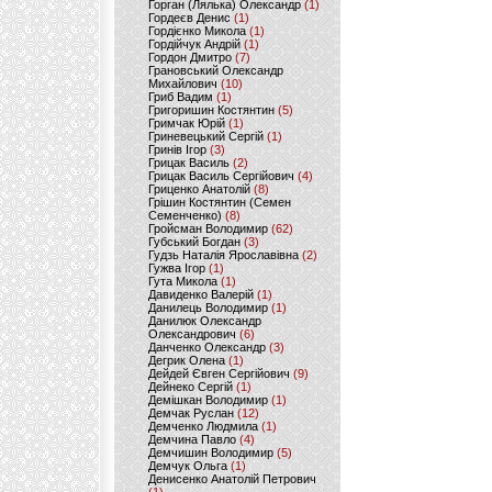
Горган (Лялька) Олександр
(1)
Гордеєв Денис
(1)
Гордієнко Микола
(1)
Гордійчук Андрій
(1)
Гордон Дмитро
(7)
Грановський Олександр
Михайлович
(10)
Гриб Вадим
(1)
Григоришин Костянтин
(5)
Гримчак Юрій
(1)
Гриневецький Сергій
(1)
Гринів Ігор
(3)
Грицак Василь
(2)
Грицак Василь Сергійович
(4)
Гриценко Анатолій
(8)
Грішин Костянтин (Семен
Семенченко)
(8)
Гройсман Володимир
(62)
Губський Богдан
(3)
Гудзь Наталія Ярославівна
(2)
Гужва Ігор
(1)
Гута Микола
(1)
Давиденко Валерій
(1)
Данилець Володимир
(1)
Данилюк Олександр
Олександрович
(6)
Данченко Олександр
(3)
Дегрик Олена
(1)
Дейдей Євген Сергійович
(9)
Дейнеко Сергій
(1)
Демішкан Володимир
(1)
Демчак Руслан
(12)
Демченко Людмила
(1)
Демчина Павло
(4)
Демчишин Володимир
(5)
Демчук Ольга
(1)
Денисенко Анатолій Петрович