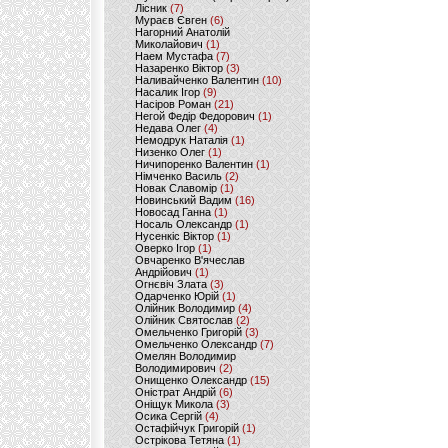
Лісник
(7)
Мураєв Євген
(6)
Нагорний Анатолій
Миколайович
(1)
Наем Мустафа
(7)
Назаренко Віктор
(3)
Наливайченко Валентин
(10)
Насалик Ігор
(9)
Насіров Роман
(21)
Негой Федір Федорович
(1)
Недава Олег
(4)
Немодрук Наталія
(1)
Низенко Олег
(1)
Ничипоренко Валентин
(1)
Німченко Василь
(2)
Новак Славомір
(1)
Новинський Вадим
(16)
Новосад Ганна
(1)
Носаль Олександр
(1)
Нусенкіс Віктор
(1)
Оверко Ігор
(1)
Овчаренко В'ячеслав
Андрійович
(1)
Огнєвіч Злата
(3)
Одарченко Юрій
(1)
Олійник Володимир
(4)
Олійник Святослав
(2)
Омельченко Григорій
(3)
Омельченко Олександр
(7)
Омелян Володимир
Володимирович
(2)
Онищенко Олександр
(15)
Оністрат Андрій
(6)
Оніщук Микола
(3)
Осика Сергій
(4)
Остафійчук Григорій
(1)
Острікова Тетяна
(1)