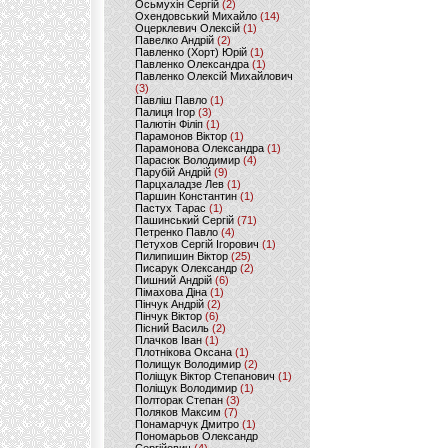
Осьмухін Сергій
(2)
Охендовський Михайло
(14)
Оцерклевич Олексій
(1)
Павелко Андрій
(2)
Павленко (Хорт) Юрій
(1)
Павленко Олександра
(1)
Павленко Олексій Михайлович
(3)
Павліш Павло
(1)
Палиця Ігор
(3)
Палютін Філіп
(1)
Парамонов Віктор
(1)
Парамонова Олександра
(1)
Парасюк Володимир
(4)
Парубій Андрій
(9)
Парцхаладзе Лев
(1)
Паршин Константин
(1)
Пастух Тарас
(1)
Пашинський Сергій
(71)
Петренко Павло
(4)
Петухов Сергій Ігорович
(1)
Пилипишин Віктор
(25)
Писарук Олександр
(2)
Пишний Андрій
(6)
Пімахова Діна
(1)
Пінчук Андрій
(2)
Пінчук Віктор
(6)
Пісний Василь
(2)
Плачков Іван
(1)
Плотнікова Оксана
(1)
Полищук Володимир
(2)
Поліщук Віктор Степанович
(1)
Поліщук Володимир
(1)
Полторак Степан
(3)
Поляков Максим
(7)
Понамарчук Дмитро
(1)
Пономарьов Олександр