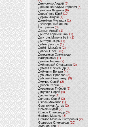
(1)
Денисенко Андрій
(6)
Денисенко Вадим Ігорович
(4)
Денісова Людміла
(6)
Дерев'янко Юрій
(10)
Деркач Андрій
(1)
Джемілєв Мустафа
(1)
Дзензерський Денис
Вікторович
(3)
Дзинзя Андрій
(1)
Дмитро Корчинський
(1)
Дмитрук Микола Ілліч
(1)
Дмитрунь Юрій
(1)
Добкін Дмитро
(1)
Добкін Михайло
(2)
Довгий Олесь
(6)
Долженков Олександр
Валерійович
(1)
Донець Тетяна
(2)
Дубинський Олександр
(2)
Дубілет Олександр
(1)
Дубневич Богдан
(4)
Дубневич Ярослав
(8)
Дубовой Олександр
(9)
Думчев Сергій
(2)
Дунаєв Сергій
(3)
Дурдинець Тиберій
(1)
Дядечко Сергій
(4)
Дятлов Ігор
(1)
Дяченко Сергій
(3)
Єжель Михайло
(1)
Ємельянов Артур
(2)
Єрмак Андрій
(2)
Єршов Олександр
(3)
Єфімов Максим
(3)
Єфімов Максим Вікторович
(2)
Єфремов Олександр
(20)
Жданов Ігор
(1)