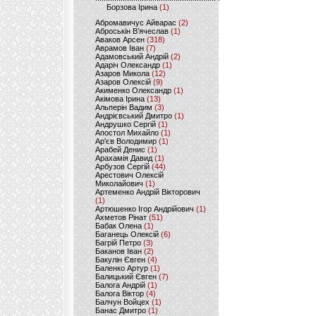
Борзова Ірина
(1)
Абромавичус Айварас
(2)
Аброськін В’ячеслав
(1)
Аваков Арсен
(318)
Аврамов Іван
(7)
Адамовський Андрій
(2)
Адаріч Олександр
(1)
Азаров Микола
(12)
Азаров Олексій
(9)
Акименко Олександр
(1)
Акімова Ірина
(13)
Альперін Вадим
(3)
Андрієвський Дмитро
(1)
Андрушко Сергій
(1)
Апостол Михайло
(1)
Ар'єв Володимир
(1)
Арабей Денис
(1)
Арахамія Давид
(1)
Арбузов Сергій
(44)
Арестович Олексій
Миколайович
(1)
Артеменко Андрій Вікторович
(1)
Артюшенко Ігор Андрійович
(1)
Ахметов Рінат
(51)
Бабак Олена
(1)
Баганець Олексій
(6)
Багрій Петро
(3)
Баканов Іван
(2)
Бакулін Євген
(4)
Баленко Артур
(1)
Балицький Євген
(7)
Балога Андрій
(1)
Балога Віктор
(4)
Балчун Войцех
(1)
Банас Дмитро
(1)