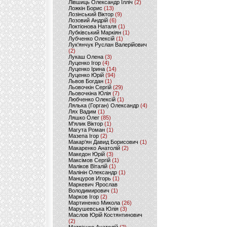
Лівшиць Олександр Ілліч
(2)
Ложкін Борис
(13)
Лозінський Віктор
(9)
Лозовий Андрій
(6)
Локтіонова Наталя
(1)
Лубківський Маркіян
(1)
Лубченко Олексій
(1)
Лук'янчук Руслан Валерійович
(2)
Лукаш Олена
(3)
Луценко Ігор
(4)
Луценко Ірина
(14)
Луценко Юрій
(94)
Львов Богдан
(1)
Льовочкін Сергій
(29)
Льовочкіна Юлія
(7)
Любченко Олексій
(1)
Лялька (Горган) Олександр
(4)
Лях Вадим
(1)
Ляшко Олег
(85)
М'ялик Віктор
(1)
Магута Роман
(1)
Мазепа Ігор
(2)
Макар'ян Давид Борисович
(1)
Макаренко Анатолій
(2)
Македон Юрій
(3)
Максімов Сергій
(1)
Маліков Віталій
(1)
Малінін Олександр
(1)
Манцуров Игорь
(1)
Маркевич Ярослав
Володимирович
(1)
Марков Ігор
(2)
Мартиненко Микола
(26)
Марушевська Юлія
(3)
Маслов Юрій Костянтинович
(2)