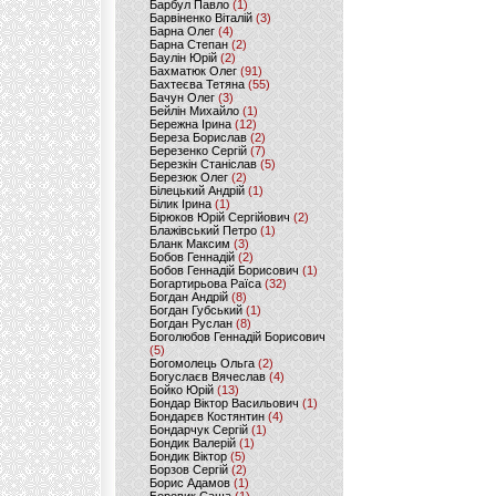
Барбул Павло
(1)
Барвіненко Віталій
(3)
Барна Олег
(4)
Барна Степан
(2)
Баулін Юрій
(2)
Бахматюк Олег
(91)
Бахтеєва Тетяна
(55)
Бачун Олег
(3)
Бейлін Михайло
(1)
Бережна Ірина
(12)
Береза Борислав
(2)
Березенко Сергій
(7)
Березкін Станіслав
(5)
Березюк Олег
(2)
Білецький Андрій
(1)
Білик Ірина
(1)
Бірюков Юрій Сергійович
(2)
Блажівський Петро
(1)
Бланк Максим
(3)
Бобов Геннадій
(2)
Бобов Геннадій Борисович
(1)
Богартирьова Раїса
(32)
Богдан Андрій
(8)
Богдан Губський
(1)
Богдан Руслан
(8)
Боголюбов Геннадій Борисович
(5)
Богомолець Ольга
(2)
Богуслаєв Вячеслав
(4)
Бойко Юрій
(13)
Бондар Віктор Васильович
(1)
Бондарєв Костянтин
(4)
Бондарчук Сергій
(1)
Бондик Валерій
(1)
Бондик Віктор
(5)
Борзов Сергiй
(2)
Борис Адамов
(1)