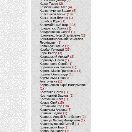
Козак Володимир
(1)
Козак Тарас
(2)
Козловський Олег
(4)
Колесниченко Вадим
(5)
Колесніков Борис
(10)
Колєсніков Дмитро
(1)
Колобов Юрій
(1)
Коломойський Ігор
(123)
Кондратюк Олена
(1)
Кондрашенко Сергій
(1)
Кононенко Ігор Віталійович
(21)
Константіновський Вячеслав
Леонідович
(1)
Копанчук Олена
(1)
Корбан Геннадій
(33)
Корж Віктор
(3)
Корнацький Аркадій
(2)
Корнійчук Євген
(1)
Коровченко Сергій
(1)
Королевська Наталія
(5)
Король Марія Григорівна
(1)
Король Олександр
(16)
Корчинська Оксана
Анатоліївна
(1)
Корявченков Юрій Валерійович
(1)
Костенко Євген
(1)
Костицький Василь
(1)
Костюшко Олег
(1)
Косюк Юрій
(15)
Котвіцький Ігор
(10)
Кошелєва Альона
(3)
Кошмак Вадим
(1)
Кравець Андрій Віталійович
(2)
Кравчук Леонід Макарович
(1)
Краснокутський Сергій
(1)
Кривецький Ігор
(1)
Кривонос Павло
(1)