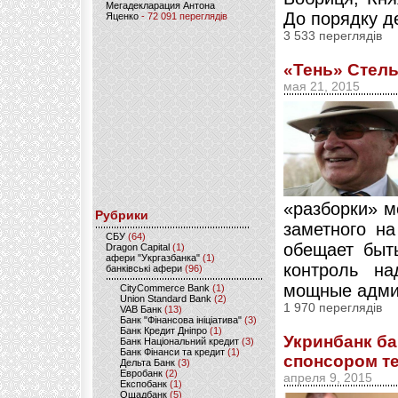
Мегадекларация Антона
До порядку де
Яценко
- 72 091 переглядів
3 533 переглядів
«Тень» Стель
мая 21, 2015
«разборки» м
Рубрики
заметного н
CБУ
(64)
обещает быть
Dragon Capital
(1)
афери "Укргазбанка"
(1)
контроль н
банківські афери
(96)
мощные адми
CityCommerce Bank
(1)
Union Standard Bank
(2)
1 970 переглядів
VAB Банк
(13)
Банк "Фінансова ініціатива"
(3)
Банк Кредит Дніпро
(1)
Укринбанк ба
Банк Національний кредит
(3)
Банк Фінанси та кредит
(1)
спонсором т
Дельта Банк
(3)
Евробанк
(2)
апреля 9, 2015
Експобанк
(1)
Ощадбанк
(5)