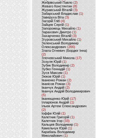
Жебрівський Павло
(2)
Жеваго Констянтин
(8)
Журавський Віталій
(3)
Забарський Владислав
(1)
Заверуха Віта
(3)
Загорій Гліб
(4)
Зайцев Сергій
(1)
Запорожець Михайло
(1)
Зарахович Дмитро
(1)
Захарченко Віталій
(3)
Згуровський Михайло
(1)
Зеленський Володимир
Олександрович
(266)
Злата Огневич (Бордюг Інна)
(2)
Злочевський Микола
(17)
Зозуля Юрій
(1)
Зубик Володимир
(2)
Зубко Геннадій
(1)
Зуєв Максим
(1)
Зюков Юрій
(1)
Іваненко Роман
(2)
Іванісов Роман
(3)
Іванчук Андрій
(2)
Іванчук Андрій Володимирович
(5)
Іванющенко Юрій
(17)
Ілларіонов Андрій
(1)
Ільюк Артем Олександрович
(2)
Іоффе Юлій
(1)
Калетник Григорій
(1)
Калетник Ігор
(33)
Кальцев Володимир
(1)
Камельчук Юрій
(1)
Карабань Володимир
Миколайович
(1)