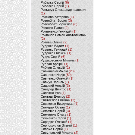
Рибалка Сергій
(6)
Рибалко Сергій
(1)
Римарук Олександр Іванович
(1)
Рожкова Катерина
(1)
Розенблат Борис
(3)
Розенблат Борислав
(8)
Розенко Павло
(2)
Романенко Геннадій
(1)
Романов Роман Анатолійович
(2)
Ротова Олена
(2)
Руденко Вадим
(1)
Руденко Геннадій
(1)
Руденко Олексій
(1)
Рудик Сергій
(6)
Рудьковський Микола
(1)
Руслан Арсірій
(1)
Рябчин Олексій
(1)
Саакашвілі Міхеіл
(28)
Савченко Надія
(50)
Савченко Олексій
(1)
Савчук Василь
(1)
Садовий Андрій
(3)
Сандлер Дмитро
(1)
Сапожко Ігор
(1)
Святаш Дмитро
(2)
Святослав Олійник
(2)
Севрюков Владислав
(1)
Семерак Остап
(1)
Семочко Сергій
(3)
Семченко Ольга
(1)
Сенченко Сергій
(1)
Середюк Олексій
(1)
Серпокрилов Віталій
(1)
Сивохо Сергій
(1)
Сивульський Микола
(2)