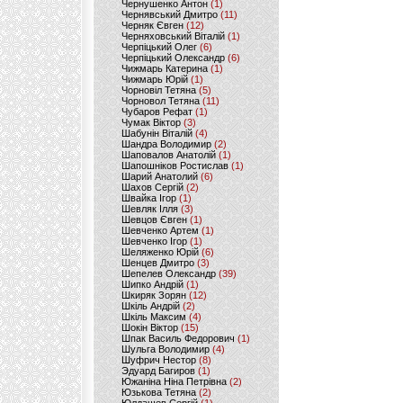
Чернушенко Антон
(1)
Чернявський Дмитро
(11)
Черняк Євген
(12)
Черняховський Віталій
(1)
Черпіцький Олег
(6)
Черпіцький Олександр
(6)
Чижмарь Катерина
(1)
Чижмарь Юрій
(1)
Чорновіл Тетяна
(5)
Чорновол Тетяна
(11)
Чубаров Рефат
(1)
Чумак Віктор
(3)
Шабунін Віталій
(4)
Шандра Володимир
(2)
Шаповалов Анатолій
(1)
Шапошніков Ростислав
(1)
Шарий Анатолий
(6)
Шахов Сергій
(2)
Швайка Ігор
(1)
Шевляк Ілля
(3)
Шевцов Євген
(1)
Шевченко Артем
(1)
Шевченко Ігор
(1)
Шеляженко Юрій
(6)
Шенцев Дмитро
(3)
Шепелев Олександр
(39)
Шипко Андрій
(1)
Шкиряк Зорян
(12)
Шкіль Андрій
(2)
Шкіль Максим
(4)
Шокін Віктор
(15)
Шпак Василь Федорович
(1)
Шульга Володимир
(4)
Шуфрич Нестор
(8)
Эдуард Багиров
(1)
Южаніна Ніна Петрівна
(2)
Юзькова Тетяна
(2)