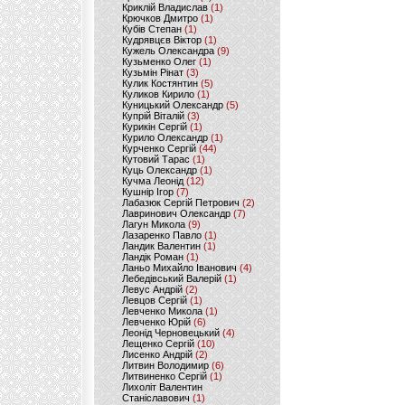
Криклій Владислав
(1)
Крючков Дмитро
(1)
Кубів Степан
(1)
Кудрявцєв Віктор
(1)
Кужель Олександра
(9)
Кузьменко Олег
(1)
Кузьмін Рінат
(3)
Кулик Костянтин
(5)
Куликов Кирило
(1)
Куницький Олександр
(5)
Купрій Віталій
(3)
Курикін Сергій
(1)
Курило Олександр
(1)
Курченко Сергій
(44)
Кутовий Тарас
(1)
Куць Олександр
(1)
Кучма Леонід
(12)
Кушнір Ігор
(7)
Лабазюк Сергій Петрович
(2)
Лавринович Олександр
(7)
Лагун Микола
(9)
Лазаренко Павло
(1)
Ландик Валентин
(1)
Ландік Роман
(1)
Ланьо Михайло Іванович
(4)
Лебедівський Валерій
(1)
Левус Андрій
(2)
Левцов Сергій
(1)
Левченко Микола
(1)
Левченко Юрій
(6)
Леонід Черновецький
(4)
Лещенко Сергій
(10)
Лисенко Андрій
(2)
Литвин Володимир
(6)
Литвиненко Сергій
(1)
Лихоліт Валентин
Станіславович
(1)