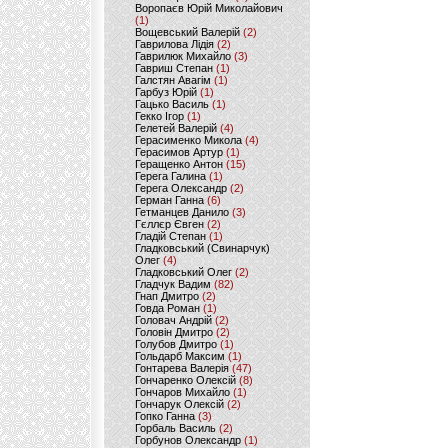
Воропаєв Юрій Миколайович
(1)
Вощевський Валерій
(2)
Гаврилова Лідія
(2)
Гаврилюк Михайло
(3)
Гавриш Степан
(1)
Галстян Авагім
(1)
Гарбуз Юрій
(1)
Гацько Василь
(1)
Гекко Ігор
(1)
Гелетей Валерій
(4)
Герасименко Микола
(4)
Герасимов Артур
(1)
Геращенко Антон
(15)
Герега Галина
(1)
Герега Олександр
(2)
Герман Ганна
(6)
Гетманцев Данило
(3)
Гєллєр Євген
(2)
Гладій Степан
(1)
Гладковський (Свинарчук)
Олег
(4)
Гладковський Олег
(2)
Гладчук Вадим
(82)
Гнап Дмитро
(2)
Говда Роман
(1)
Головач Андрій
(2)
Головін Дмитро
(2)
Голубов Дмитро
(1)
Гольдарб Максим
(1)
Гонтарева Валерія
(47)
Гончаренко Олексій
(8)
Гончаров Михайло
(1)
Гончарук Олексій
(2)
Гопко Ганна
(3)
Горбаль Василь
(2)
Горбунов Олександр
(1)