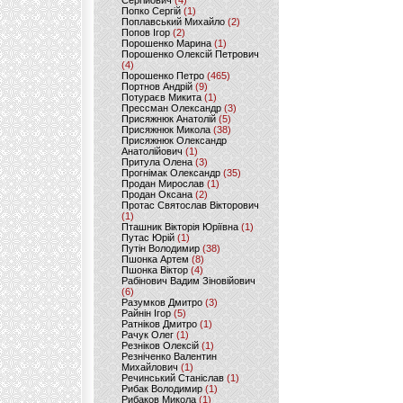
Сергійович
(4)
Попко Сергій
(1)
Поплавський Михайло
(2)
Попов Ігор
(2)
Порошенко Марина
(1)
Порошенко Олексій Петрович
(4)
Порошенко Петро
(465)
Портнов Андрій
(9)
Потураєв Микита
(1)
Прессман Олександр
(3)
Присяжнюк Анатолій
(5)
Присяжнюк Микола
(38)
Присяжнюк Олександр
Анатолійович
(1)
Притула Олена
(3)
Прогнімак Олександр
(35)
Продан Мирослав
(1)
Продан Оксана
(2)
Протас Святослав Вікторович
(1)
Пташник Вікторія Юріївна
(1)
Путас Юрій
(1)
Путін Володимир
(38)
Пшонка Артем
(8)
Пшонка Віктор
(4)
Рабінович Вадим Зіновійович
(6)
Разумков Дмитро
(3)
Райнін Ігор
(5)
Ратніков Дмитро
(1)
Рачук Олег
(1)
Резніков Олексій
(1)
Резніченко Валентин
Михайлович
(1)
Речинський Станіслав
(1)
Рибак Володимир
(1)
Рибаков Микола
(1)