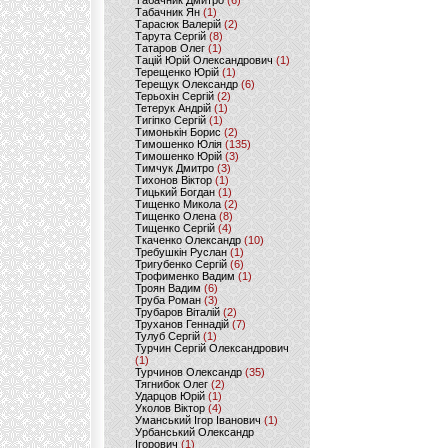
Табачник Дмитро
(6)
Табачник Ян
(1)
Тарасюк Валерій
(2)
Тарута Сергій
(8)
Татаров Олег
(1)
Тацій Юрій Олександрович
(1)
Терещенко Юрій
(1)
Терещук Олександр
(6)
Терьохін Сергій
(2)
Тетерук Андрій
(1)
Тигіпко Сергій
(1)
Тимонькін Борис
(2)
Тимошенко Юлія
(135)
Тимошенко Юрій
(3)
Тимчук Дмитро
(3)
Тихонов Віктор
(1)
Тицький Богдан
(1)
Тищенко Микола
(2)
Тищенко Олена
(8)
Тищенко Сергій
(4)
Ткаченко Олександр
(10)
Требушкін Руслан
(1)
Тригубенко Сергій
(6)
Трофименко Вадим
(1)
Троян Вадим
(6)
Труба Роман
(3)
Трубаров Віталій
(2)
Труханов Геннадій
(7)
Тулуб Сергій
(1)
Турчин Сергій Олександрович
(1)
Турчинов Олександр
(35)
Тягнибок Олег
(2)
Ударцов Юрій
(1)
Уколов Віктор
(4)
Уманський Ігор Іванович
(1)
Урбанський Олександр
Ігорович
(1)