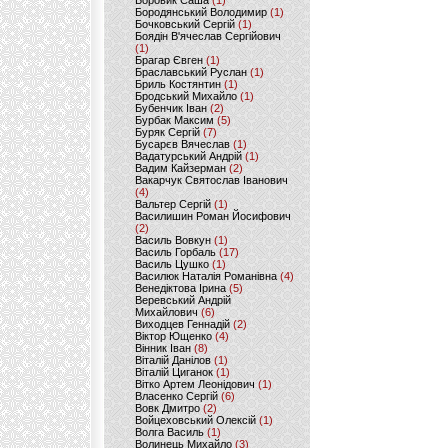
Боровик Саша
(1)
Бородянський Володимир
(1)
Бочковський Сергій
(1)
Боядін В'ячеслав Сергійович
(1)
Брагар Євген
(1)
Браславський Руслан
(1)
Бриль Костянтин
(1)
Бродський Михайло
(1)
Бубенчик Іван
(2)
Бурбак Максим
(5)
Буряк Сергій
(7)
Бусарєв Вячеслав
(1)
Вадатурський Андрій
(1)
Вадим Кайзерман
(2)
Вакарчук Святослав Іванович
(4)
Вальтер Сергій
(1)
Василишин Роман Йосифович
(2)
Василь Вовкун
(1)
Василь Горбаль
(17)
Василь Цушко
(1)
Василюк Наталія Романівна
(4)
Венедіктова Ірина
(5)
Веревський Андрій
Михайлович
(6)
Виходцев Геннадій
(2)
Віктор Ющенко
(4)
Вінник Іван
(8)
Віталій Данілов
(1)
Віталій Циганок
(1)
Вітко Артем Леонідович
(1)
Власенко Сергій
(6)
Вовк Дмитро
(2)
Войцеховський Олексій
(1)
Волга Василь
(1)
Волинець Михайло
(3)