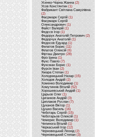
Усенко-Чорна Жанна
(2)
Усов Констянтин
(1)
Фабрикант Світлана Самуілівна
(2)
Фаєрмарк Сергій
(1)
Фаєрмарк Сергій
Олександрович
(1)
Файст Валерій
(1)
Федєєв Ігор
(1)
Федорук Анатолій Петрович
(2)
Федорчук Анатолій
(1)
Федосов Едуард
(1)
Филатов Борис
(11)
Філатов Олексій
(6)
Фірташ Дмитро
(28)
Фріз Ірина
(1)
Фукс Павло
(7)
Фуксман Борис
(1)
Фурсін Іван
(2)
Хмара Степан
(1)
Холодницький Назар
(15)
Холодов Андрій
(2)
Хоменко Володимир
(1)
Хомутиннік Віталій
(52)
Хорошевський Андрій
(1)
Царьов Олег
(1)
Циганков Андрій
(3)
Циплаков Руслан
(7)
Цуканов Віктор
(1)
Цушко Василь
(16)
Чеботарь Сергій
(15)
Чеботарьов Олексій
(1)
Чемерис Володимир
(1)
Чепинога Віталій
(1)
Черкаський Ігор
(12)
Черновецький Леонід
(2)
Черновецький Степан
(3)