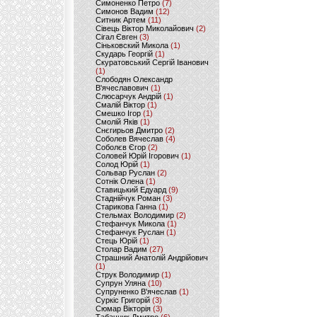
Симоненко Петро
(7)
Симонов Вадим
(12)
Ситник Артем
(11)
Сівець Віктор Миколайович
(2)
Сігал Євген
(3)
Сіньковский Микола
(1)
Скударь Георгій
(1)
Скуратовський Сергій Іванович
(1)
Слободян Олександр
В'ячеславович
(1)
Слюсарчук Андрій
(1)
Смалій Віктор
(1)
Смешко Ігор
(1)
Смолій Яків
(1)
Снєгирьов Дмитро
(2)
Соболев Вячеслав
(4)
Соболєв Єгор
(2)
Соловей Юрій Ігорович
(1)
Солод Юрій
(1)
Сольвар Руслан
(2)
Сотнік Олена
(1)
Ставицький Едуард
(9)
Стаднійчук Роман
(3)
Старикова Ганна
(1)
Стельмах Володимир
(2)
Стефанчук Микола
(1)
Стефанчук Руслан
(1)
Стець Юрій
(1)
Столар Вадим
(27)
Страшний Анатолій Андрійович
(1)
Струк Володимир
(1)
Супрун Уляна
(10)
Супруненко В'ячеслав
(1)
Суркіс Григорій
(3)
Сюмар Вікторія
(3)