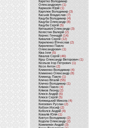
Каретко Володимир
Олександрович
(1)
Кармазін Юрій
(1)
Карплюк Володимир
(3)
Каськів Владислав
(7)
Кацуба Володимир
(4)
Кацуба Олександр
(8)
Кацуба Сергій
(5)
Квіташвілі Олександр
(3)
Келестин Валерій
(2)
Кернес Геннадій
(14)
Кивалов Сергій
(12)
Кириленко В’ячеслав
(2)
Кириленко Павло
Олександрович
(1)
Ківа Ілля
(5)
Ківалов Сергій
(46)
Кірш Олександр Вікторович
(1)
Кісільов Ігор Петрович
(1)
Кіссе Антон
(2)
Клименко Володимир
(4)
Клименко Олександр
(8)
Климець Павло
(1)
Кличко Віталій
(55)
Кличко Володимир
(1)
Клімкін Павло
(4)
Клімов Леонід
(2)
Клюєв Андрій
(6)
Клюєв Сергій
(5)
Княжицький Микола
(4)
Князевич Руслан
(2)
Кобзон Иосиф
(2)
Коболєв Андрій
(4)
Ковалів Юлія
(1)
Ковтун Володимир
(2)
Кодола Олександр
(2)
Кожемякін Андрій
(3)