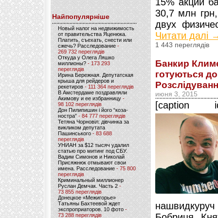
15% акций ба
30,7 млн грн
Найпопулярніше
двух физиче
Новый налог на недвижимость
Читати далі 
от правительства Яценюка.
Платить, съехать, снести или
1 443 переглядів
сжечь? Расследование
-
269 732 переглядів
Откуда у Олега Ляшко
Банкир Климе
миллионы?
- 173 293
переглядів
готуються до
Ирина Бережная. Депутатская
крыша для рейдеров и
Розслідуванн
рекетиров
- 111 364 переглядів
В Амстердаме поздравляли
июня 3, 2015
Акимову и ее избранницу
-
[caption id
98 102 переглядів
Дон Пилипишин і його “коза-
ностра”
- 84 777 переглядів
Тетяна Чорновіл: дівчинка за
викликом депутата
Пашинського
- 83 688
переглядів
УНИАН за $12 тысяч удалил
статью про митинг под СБУ.
Вадим Симонов и Николай
Присяжнюк отмывают свои
имена. Расследование
- 75 800
переглядів
Криминальный миллионер
Руслан Демчак. Часть 2
-
73 855 переглядів
Донецкое «Межигорье»
Татьяны Бахтеевой ждет
нашвидкуру
экспроприаторов. 10 фото
-
Бобриця, Княж
73 288 переглядів