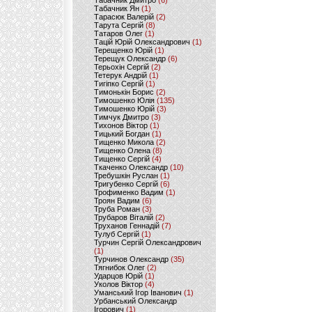
Табачник Дмитро
(6)
Табачник Ян
(1)
Тарасюк Валерій
(2)
Тарута Сергій
(8)
Татаров Олег
(1)
Тацій Юрій Олександрович
(1)
Терещенко Юрій
(1)
Терещук Олександр
(6)
Терьохін Сергій
(2)
Тетерук Андрій
(1)
Тигіпко Сергій
(1)
Тимонькін Борис
(2)
Тимошенко Юлія
(135)
Тимошенко Юрій
(3)
Тимчук Дмитро
(3)
Тихонов Віктор
(1)
Тицький Богдан
(1)
Тищенко Микола
(2)
Тищенко Олена
(8)
Тищенко Сергій
(4)
Ткаченко Олександр
(10)
Требушкін Руслан
(1)
Тригубенко Сергій
(6)
Трофименко Вадим
(1)
Троян Вадим
(6)
Труба Роман
(3)
Трубаров Віталій
(2)
Труханов Геннадій
(7)
Тулуб Сергій
(1)
Турчин Сергій Олександрович
(1)
Турчинов Олександр
(35)
Тягнибок Олег
(2)
Ударцов Юрій
(1)
Уколов Віктор
(4)
Уманський Ігор Іванович
(1)
Урбанський Олександр
Ігорович
(1)