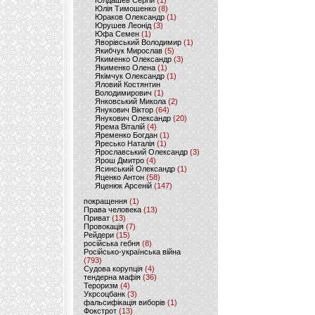
Юлдашев Сергій
(1)
Юлія Тимошенко
(8)
Юраков Олександр
(1)
Юрушев Леонід
(3)
Юфа Семен
(1)
Яворівський Володимир
(1)
Якибчук Мирослав
(5)
Якименко Олександр
(3)
Якименко Олена
(1)
Якімчук Олександр
(1)
Яловий Костянтин
Володимирович
(1)
Янковський Микола
(2)
Янукович Віктор
(64)
Янукович Олександр
(20)
Ярема Віталій
(4)
Яременко Богдан
(1)
Яресько Наталія
(1)
Ярославський Олександр
(3)
Ярош Дмитро
(4)
Ясинський Олександр
(1)
Яценко Антон
(58)
Яценюк Арсеній
(147)
покращення
(1)
Права человека
(13)
Приват
(13)
Провокація
(7)
Рейдери
(15)
російська гебня
(8)
Російсько-українська війна
(793)
Судова корупція
(4)
тендерна мафія
(36)
Тероризм
(4)
Укрсоцбанк
(3)
фальсифікація виборів
(1)
Фокстрот
(13)