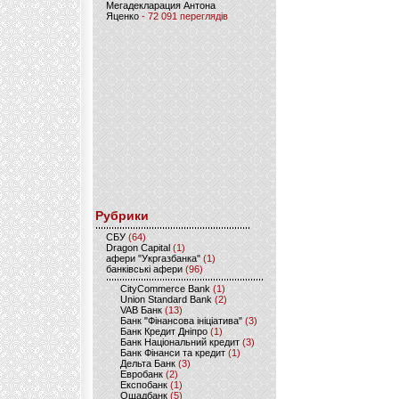
Мегадекларация Антона
Яценко
- 72 091 переглядів
Рубрики
CБУ
(64)
Dragon Capital
(1)
афери "Укргазбанка"
(1)
банківські афери
(96)
CityCommerce Bank
(1)
Union Standard Bank
(2)
VAB Банк
(13)
Банк "Фінансова ініціатива"
(3)
Банк Кредит Дніпро
(1)
Банк Національний кредит
(3)
Банк Фінанси та кредит
(1)
Дельта Банк
(3)
Евробанк
(2)
Експобанк
(1)
Ощадбанк
(5)