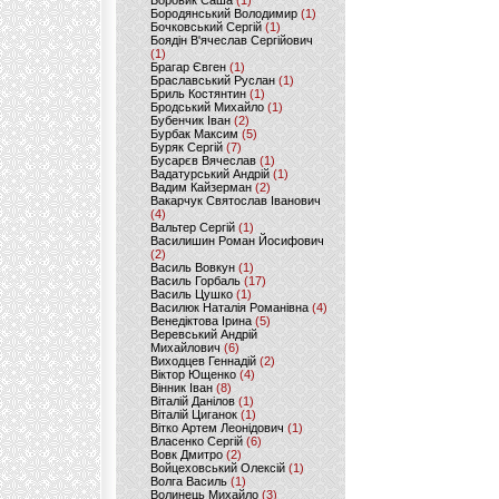
Боровик Саша
(1)
Бородянський Володимир
(1)
Бочковський Сергій
(1)
Боядін В'ячеслав Сергійович
(1)
Брагар Євген
(1)
Браславський Руслан
(1)
Бриль Костянтин
(1)
Бродський Михайло
(1)
Бубенчик Іван
(2)
Бурбак Максим
(5)
Буряк Сергій
(7)
Бусарєв Вячеслав
(1)
Вадатурський Андрій
(1)
Вадим Кайзерман
(2)
Вакарчук Святослав Іванович
(4)
Вальтер Сергій
(1)
Василишин Роман Йосифович
(2)
Василь Вовкун
(1)
Василь Горбаль
(17)
Василь Цушко
(1)
Василюк Наталія Романівна
(4)
Венедіктова Ірина
(5)
Веревський Андрій
Михайлович
(6)
Виходцев Геннадій
(2)
Віктор Ющенко
(4)
Вінник Іван
(8)
Віталій Данілов
(1)
Віталій Циганок
(1)
Вітко Артем Леонідович
(1)
Власенко Сергій
(6)
Вовк Дмитро
(2)
Войцеховський Олексій
(1)
Волга Василь
(1)
Волинець Михайло
(3)