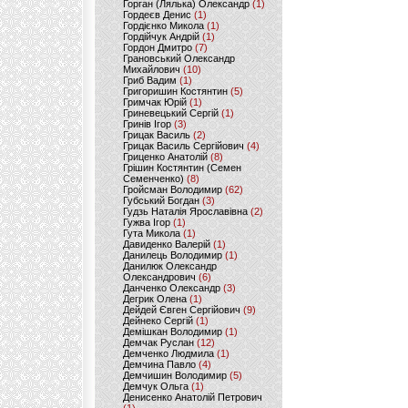
Горган (Лялька) Олександр
(1)
Гордеєв Денис
(1)
Гордієнко Микола
(1)
Гордійчук Андрій
(1)
Гордон Дмитро
(7)
Грановський Олександр
Михайлович
(10)
Гриб Вадим
(1)
Григоришин Костянтин
(5)
Гримчак Юрій
(1)
Гриневецький Сергій
(1)
Гринів Ігор
(3)
Грицак Василь
(2)
Грицак Василь Сергійович
(4)
Гриценко Анатолій
(8)
Грішин Костянтин (Семен
Семенченко)
(8)
Гройсман Володимир
(62)
Губський Богдан
(3)
Гудзь Наталія Ярославівна
(2)
Гужва Ігор
(1)
Гута Микола
(1)
Давиденко Валерій
(1)
Данилець Володимир
(1)
Данилюк Олександр
Олександрович
(6)
Данченко Олександр
(3)
Дегрик Олена
(1)
Дейдей Євген Сергійович
(9)
Дейнеко Сергій
(1)
Демішкан Володимир
(1)
Демчак Руслан
(12)
Демченко Людмила
(1)
Демчина Павло
(4)
Демчишин Володимир
(5)
Демчук Ольга
(1)
Денисенко Анатолій Петрович