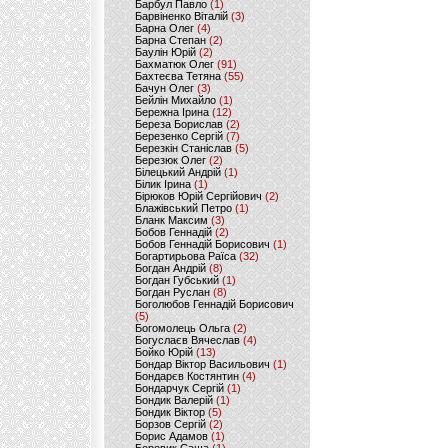
Барбул Павло
(1)
Барвіненко Віталій
(3)
Барна Олег
(4)
Барна Степан
(2)
Баулін Юрій
(2)
Бахматюк Олег
(91)
Бахтеєва Тетяна
(55)
Бачун Олег
(3)
Бейлін Михайло
(1)
Бережна Ірина
(12)
Береза Борислав
(2)
Березенко Сергій
(7)
Березкін Станіслав
(5)
Березюк Олег
(2)
Білецький Андрій
(1)
Білик Ірина
(1)
Бірюков Юрій Сергійович
(2)
Блажівський Петро
(1)
Бланк Максим
(3)
Бобов Геннадій
(2)
Бобов Геннадій Борисович
(1)
Богартирьова Раїса
(32)
Богдан Андрій
(8)
Богдан Губський
(1)
Богдан Руслан
(8)
Боголюбов Геннадій Борисович
(5)
Богомолець Ольга
(2)
Богуслаєв Вячеслав
(4)
Бойко Юрій
(13)
Бондар Віктор Васильович
(1)
Бондарєв Костянтин
(4)
Бондарчук Сергій
(1)
Бондик Валерій
(1)
Бондик Віктор
(5)
Борзов Сергiй
(2)
Борис Адамов
(1)