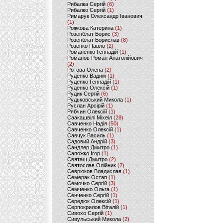
Рибалка Сергій
(6)
Рибалко Сергій
(1)
Римарук Олександр Іванович
(1)
Рожкова Катерина
(1)
Розенблат Борис
(3)
Розенблат Борислав
(8)
Розенко Павло
(2)
Романенко Геннадій
(1)
Романов Роман Анатолійович
(2)
Ротова Олена
(2)
Руденко Вадим
(1)
Руденко Геннадій
(1)
Руденко Олексій
(1)
Рудик Сергій
(6)
Рудьковський Микола
(1)
Руслан Арсірій
(1)
Рябчин Олексій
(1)
Саакашвілі Міхеіл
(28)
Савченко Надія
(50)
Савченко Олексій
(1)
Савчук Василь
(1)
Садовий Андрій
(3)
Сандлер Дмитро
(1)
Сапожко Ігор
(1)
Святаш Дмитро
(2)
Святослав Олійник
(2)
Севрюков Владислав
(1)
Семерак Остап
(1)
Семочко Сергій
(3)
Семченко Ольга
(1)
Сенченко Сергій
(1)
Середюк Олексій
(1)
Серпокрилов Віталій
(1)
Сивохо Сергій
(1)
Сивульський Микола
(2)