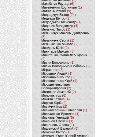
Матвієнко Анатолій
(2)
Матвійчук Едуард
(5)
Матейченко Костянтин
(1)
Матіос Анатолій
(9)
Медведчук Віктор
(74)
Медведь Віктор
(2)
Медведько Олександр
(1)
Медяник Володимир
(4)
Мельник Петро
(3)
Мельничук Максим Дмитрович
(3)
Мельничук Сергій
(1)
Мельніченко Микола
(2)
Мендель Юлія
(2)
Микитась Максим
(8)
Микитенко Роман Леонідович
(2)
Мисик Володимир
(1)
Мисик Володимир Юрійович
(2)
Мізрах Ігор
(3)
Мірошник Андрій
(1)
Мірошниченко Ігор
(3)
Мірошниченко Юрій
(4)
Мірошніченко Іван
Володимирович
(2)
Могильов Анатолій
(2)
Молоток Ігор
(6)
Монтян Тетяна
(4)
Мороко Юрій
(2)
Мосійчук Ігор
(2)
Москалевський В'ячеслав
(1)
Москаленко Ярослав
(1)
Москаль Геннадій
(5)
Мочанов Олексій
(1)
Мошенець Олена
(1)
Мошенский Валерий
(5)
Муженко Віктор
(1)
Мужчиль Олег (Сергій Аміров)