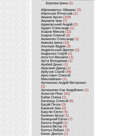
Борзова Ірина
(1)
Абромавичус Айварас
(2)
Аброськін В’ячеслав
(1)
Аваков Арсен
(318)
Аврамов Іван
(7)
Адамовський Андрій
(2)
Адаріч Олександр
(1)
Азаров Микола
(12)
Азаров Олексій
(9)
Акименко Олександр
(1)
Акімова Ірина
(13)
Альперін Вадим
(3)
Андрієвський Дмитро
(1)
Андрушко Сергій
(1)
Апостол Михайло
(1)
Ар'єв Володимир
(1)
Арабей Денис
(1)
Арахамія Давид
(1)
Арбузов Сергій
(44)
Арестович Олексій
Миколайович
(1)
Артеменко Андрій Вікторович
(1)
Артюшенко Ігор Андрійович
(1)
Ахметов Рінат
(51)
Бабак Олена
(1)
Баганець Олексій
(6)
Багрій Петро
(3)
Баканов Іван
(2)
Бакулін Євген
(4)
Баленко Артур
(1)
Балицький Євген
(7)
Балога Андрій
(1)
Балога Віктор
(4)
Балчун Войцех
(1)
Банас Дмитро
(1)