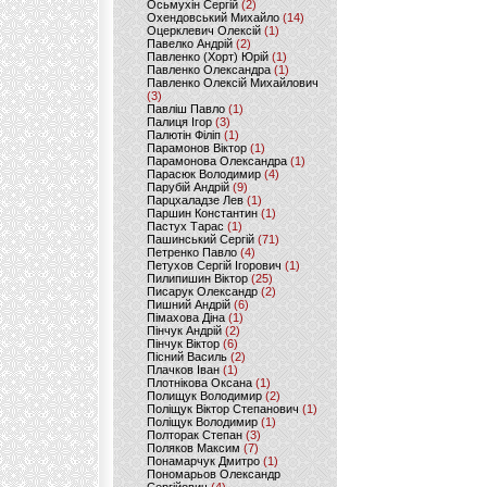
Осьмухін Сергій
(2)
Охендовський Михайло
(14)
Оцерклевич Олексій
(1)
Павелко Андрій
(2)
Павленко (Хорт) Юрій
(1)
Павленко Олександра
(1)
Павленко Олексій Михайлович
(3)
Павліш Павло
(1)
Палиця Ігор
(3)
Палютін Філіп
(1)
Парамонов Віктор
(1)
Парамонова Олександра
(1)
Парасюк Володимир
(4)
Парубій Андрій
(9)
Парцхаладзе Лев
(1)
Паршин Константин
(1)
Пастух Тарас
(1)
Пашинський Сергій
(71)
Петренко Павло
(4)
Петухов Сергій Ігорович
(1)
Пилипишин Віктор
(25)
Писарук Олександр
(2)
Пишний Андрій
(6)
Пімахова Діна
(1)
Пінчук Андрій
(2)
Пінчук Віктор
(6)
Пісний Василь
(2)
Плачков Іван
(1)
Плотнікова Оксана
(1)
Полищук Володимир
(2)
Поліщук Віктор Степанович
(1)
Поліщук Володимир
(1)
Полторак Степан
(3)
Поляков Максим
(7)
Понамарчук Дмитро
(1)
Пономарьов Олександр