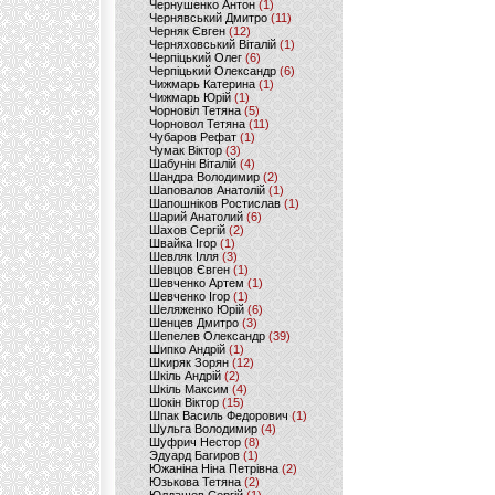
Чернушенко Антон
(1)
Чернявський Дмитро
(11)
Черняк Євген
(12)
Черняховський Віталій
(1)
Черпіцький Олег
(6)
Черпіцький Олександр
(6)
Чижмарь Катерина
(1)
Чижмарь Юрій
(1)
Чорновіл Тетяна
(5)
Чорновол Тетяна
(11)
Чубаров Рефат
(1)
Чумак Віктор
(3)
Шабунін Віталій
(4)
Шандра Володимир
(2)
Шаповалов Анатолій
(1)
Шапошніков Ростислав
(1)
Шарий Анатолий
(6)
Шахов Сергій
(2)
Швайка Ігор
(1)
Шевляк Ілля
(3)
Шевцов Євген
(1)
Шевченко Артем
(1)
Шевченко Ігор
(1)
Шеляженко Юрій
(6)
Шенцев Дмитро
(3)
Шепелев Олександр
(39)
Шипко Андрій
(1)
Шкиряк Зорян
(12)
Шкіль Андрій
(2)
Шкіль Максим
(4)
Шокін Віктор
(15)
Шпак Василь Федорович
(1)
Шульга Володимир
(4)
Шуфрич Нестор
(8)
Эдуард Багиров
(1)
Южаніна Ніна Петрівна
(2)
Юзькова Тетяна
(2)