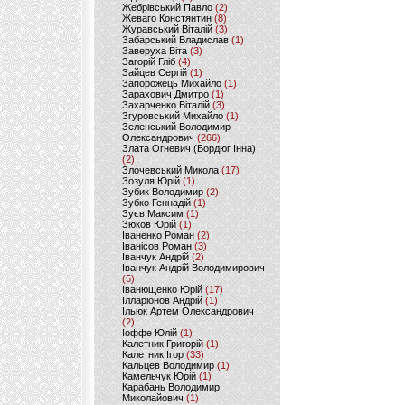
Жебрівський Павло
(2)
Жеваго Констянтин
(8)
Журавський Віталій
(3)
Забарський Владислав
(1)
Заверуха Віта
(3)
Загорій Гліб
(4)
Зайцев Сергій
(1)
Запорожець Михайло
(1)
Зарахович Дмитро
(1)
Захарченко Віталій
(3)
Згуровський Михайло
(1)
Зеленський Володимир
Олександрович
(266)
Злата Огневич (Бордюг Інна)
(2)
Злочевський Микола
(17)
Зозуля Юрій
(1)
Зубик Володимир
(2)
Зубко Геннадій
(1)
Зуєв Максим
(1)
Зюков Юрій
(1)
Іваненко Роман
(2)
Іванісов Роман
(3)
Іванчук Андрій
(2)
Іванчук Андрій Володимирович
(5)
Іванющенко Юрій
(17)
Ілларіонов Андрій
(1)
Ільюк Артем Олександрович
(2)
Іоффе Юлій
(1)
Калетник Григорій
(1)
Калетник Ігор
(33)
Кальцев Володимир
(1)
Камельчук Юрій
(1)
Карабань Володимир
Миколайович
(1)