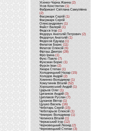
Усенко-Чорна Жанна
(2)
Усов Констянтин
(1)
Фабрикант Світлана Самуілівна
(2)
Фаєрмарк Сергій
(1)
Фаєрмарк Сергій
Олександрович
(1)
Файст Валерій
(1)
Федєєв Ігор
(1)
Федорук Анатолій Петрович
(2)
Федорчук Анатолій
(1)
Федосов Едуард
(1)
Филатов Борис
(11)
Філатов Олексій
(6)
Фірташ Дмитро
(28)
Фріз Ірина
(1)
Фукс Павло
(7)
Фуксман Борис
(1)
Фурсін Іван
(2)
Хмара Степан
(1)
Холодницький Назар
(15)
Холодов Андрій
(2)
Хоменко Володимир
(1)
Хомутиннік Віталій
(52)
Хорошевський Андрій
(1)
Царьов Олег
(1)
Циганков Андрій
(3)
Циплаков Руслан
(7)
Цуканов Віктор
(1)
Цушко Василь
(16)
Чеботарь Сергій
(15)
Чеботарьов Олексій
(1)
Чемерис Володимир
(1)
Чепинога Віталій
(1)
Черкаський Ігор
(12)
Черновецький Леонід
(2)
Черновецький Степан
(3)