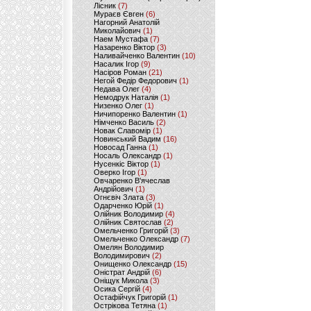
Лісник
(7)
Мураєв Євген
(6)
Нагорний Анатолій
Миколайович
(1)
Наем Мустафа
(7)
Назаренко Віктор
(3)
Наливайченко Валентин
(10)
Насалик Ігор
(9)
Насіров Роман
(21)
Негой Федір Федорович
(1)
Недава Олег
(4)
Немодрук Наталія
(1)
Низенко Олег
(1)
Ничипоренко Валентин
(1)
Німченко Василь
(2)
Новак Славомір
(1)
Новинський Вадим
(16)
Новосад Ганна
(1)
Носаль Олександр
(1)
Нусенкіс Віктор
(1)
Оверко Ігор
(1)
Овчаренко В'ячеслав
Андрійович
(1)
Огнєвіч Злата
(3)
Одарченко Юрій
(1)
Олійник Володимир
(4)
Олійник Святослав
(2)
Омельченко Григорій
(3)
Омельченко Олександр
(7)
Омелян Володимир
Володимирович
(2)
Онищенко Олександр
(15)
Оністрат Андрій
(6)
Оніщук Микола
(3)
Осика Сергій
(4)
Остафійчук Григорій
(1)
Острікова Тетяна
(1)