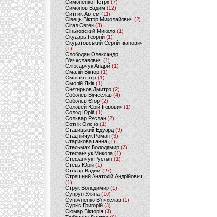
Симоненко Петро
(7)
Симонов Вадим
(12)
Ситник Артем
(11)
Сівець Віктор Миколайович
(2)
Сігал Євген
(3)
Сіньковский Микола
(1)
Скударь Георгій
(1)
Скуратовський Сергій Іванович
(1)
Слободян Олександр
В'ячеславович
(1)
Слюсарчук Андрій
(1)
Смалій Віктор
(1)
Смешко Ігор
(1)
Смолій Яків
(1)
Снєгирьов Дмитро
(2)
Соболев Вячеслав
(4)
Соболєв Єгор
(2)
Соловей Юрій Ігорович
(1)
Солод Юрій
(1)
Сольвар Руслан
(2)
Сотнік Олена
(1)
Ставицький Едуард
(9)
Стаднійчук Роман
(3)
Старикова Ганна
(1)
Стельмах Володимир
(2)
Стефанчук Микола
(1)
Стефанчук Руслан
(1)
Стець Юрій
(1)
Столар Вадим
(27)
Страшний Анатолій Андрійович
(1)
Струк Володимир
(1)
Супрун Уляна
(10)
Супруненко В'ячеслав
(1)
Суркіс Григорій
(3)
Сюмар Вікторія
(3)