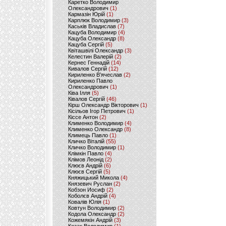
Каретко Володимир
Олександрович
(1)
Кармазін Юрій
(1)
Карплюк Володимир
(3)
Каськів Владислав
(7)
Кацуба Володимир
(4)
Кацуба Олександр
(8)
Кацуба Сергій
(5)
Квіташвілі Олександр
(3)
Келестин Валерій
(2)
Кернес Геннадій
(14)
Кивалов Сергій
(12)
Кириленко В’ячеслав
(2)
Кириленко Павло
Олександрович
(1)
Ківа Ілля
(5)
Ківалов Сергій
(46)
Кірш Олександр Вікторович
(1)
Кісільов Ігор Петрович
(1)
Кіссе Антон
(2)
Клименко Володимир
(4)
Клименко Олександр
(8)
Климець Павло
(1)
Кличко Віталій
(55)
Кличко Володимир
(1)
Клімкін Павло
(4)
Клімов Леонід
(2)
Клюєв Андрій
(6)
Клюєв Сергій
(5)
Княжицький Микола
(4)
Князевич Руслан
(2)
Кобзон Иосиф
(2)
Коболєв Андрій
(4)
Ковалів Юлія
(1)
Ковтун Володимир
(2)
Кодола Олександр
(2)
Кожемякін Андрій
(3)