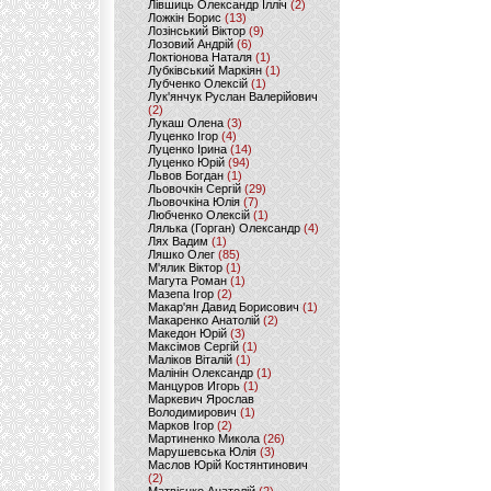
Лівшиць Олександр Ілліч
(2)
Ложкін Борис
(13)
Лозінський Віктор
(9)
Лозовий Андрій
(6)
Локтіонова Наталя
(1)
Лубківський Маркіян
(1)
Лубченко Олексій
(1)
Лук'янчук Руслан Валерійович
(2)
Лукаш Олена
(3)
Луценко Ігор
(4)
Луценко Ірина
(14)
Луценко Юрій
(94)
Львов Богдан
(1)
Льовочкін Сергій
(29)
Льовочкіна Юлія
(7)
Любченко Олексій
(1)
Лялька (Горган) Олександр
(4)
Лях Вадим
(1)
Ляшко Олег
(85)
М'ялик Віктор
(1)
Магута Роман
(1)
Мазепа Ігор
(2)
Макар'ян Давид Борисович
(1)
Макаренко Анатолій
(2)
Македон Юрій
(3)
Максімов Сергій
(1)
Маліков Віталій
(1)
Малінін Олександр
(1)
Манцуров Игорь
(1)
Маркевич Ярослав
Володимирович
(1)
Марков Ігор
(2)
Мартиненко Микола
(26)
Марушевська Юлія
(3)
Маслов Юрій Костянтинович
(2)