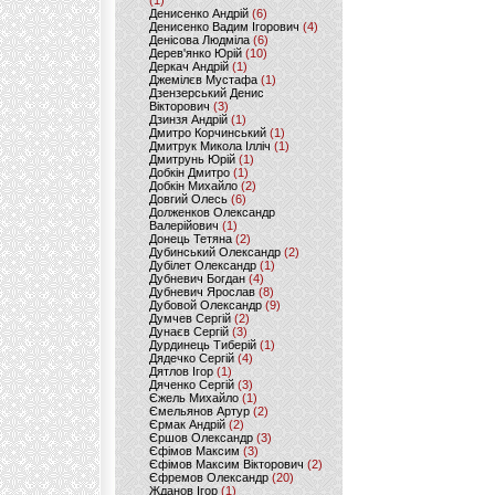
(1)
Денисенко Андрій
(6)
Денисенко Вадим Ігорович
(4)
Денісова Людміла
(6)
Дерев'янко Юрій
(10)
Деркач Андрій
(1)
Джемілєв Мустафа
(1)
Дзензерський Денис
Вікторович
(3)
Дзинзя Андрій
(1)
Дмитро Корчинський
(1)
Дмитрук Микола Ілліч
(1)
Дмитрунь Юрій
(1)
Добкін Дмитро
(1)
Добкін Михайло
(2)
Довгий Олесь
(6)
Долженков Олександр
Валерійович
(1)
Донець Тетяна
(2)
Дубинський Олександр
(2)
Дубілет Олександр
(1)
Дубневич Богдан
(4)
Дубневич Ярослав
(8)
Дубовой Олександр
(9)
Думчев Сергій
(2)
Дунаєв Сергій
(3)
Дурдинець Тиберій
(1)
Дядечко Сергій
(4)
Дятлов Ігор
(1)
Дяченко Сергій
(3)
Єжель Михайло
(1)
Ємельянов Артур
(2)
Єрмак Андрій
(2)
Єршов Олександр
(3)
Єфімов Максим
(3)
Єфімов Максим Вікторович
(2)
Єфремов Олександр
(20)
Жданов Ігор
(1)