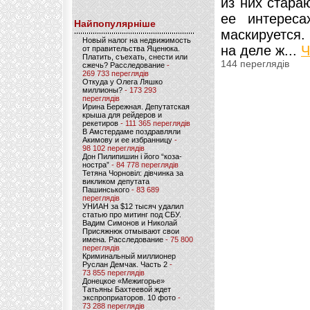
из них стара
ее интереса
Найпопулярніше
маскируется.
Новый налог на недвижимость
на деле ж...
Ч
от правительства Яценюка.
Платить, съехать, снести или
144 переглядів
сжечь? Расследование
-
269 733 переглядів
Откуда у Олега Ляшко
миллионы?
- 173 293
переглядів
Ирина Бережная. Депутатская
крыша для рейдеров и
рекетиров
- 111 365 переглядів
В Амстердаме поздравляли
Акимову и ее избранницу
-
98 102 переглядів
Дон Пилипишин і його “коза-
ностра”
- 84 778 переглядів
Тетяна Чорновіл: дівчинка за
викликом депутата
Пашинського
- 83 689
переглядів
УНИАН за $12 тысяч удалил
статью про митинг под СБУ.
Вадим Симонов и Николай
Присяжнюк отмывают свои
имена. Расследование
- 75 800
переглядів
Криминальный миллионер
Руслан Демчак. Часть 2
-
73 855 переглядів
Донецкое «Межигорье»
Татьяны Бахтеевой ждет
экспроприаторов. 10 фото
-
73 288 переглядів