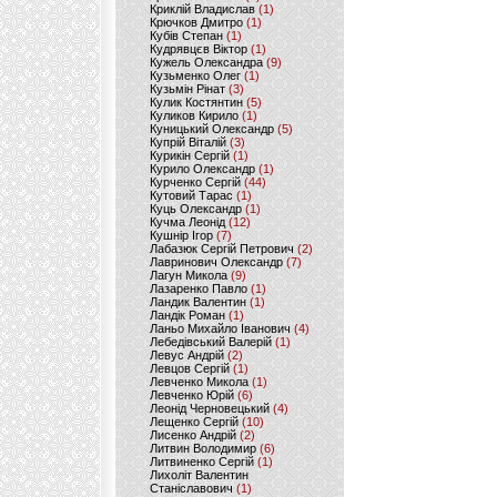
Криклій Владислав
(1)
Крючков Дмитро
(1)
Кубів Степан
(1)
Кудрявцєв Віктор
(1)
Кужель Олександра
(9)
Кузьменко Олег
(1)
Кузьмін Рінат
(3)
Кулик Костянтин
(5)
Куликов Кирило
(1)
Куницький Олександр
(5)
Купрій Віталій
(3)
Курикін Сергій
(1)
Курило Олександр
(1)
Курченко Сергій
(44)
Кутовий Тарас
(1)
Куць Олександр
(1)
Кучма Леонід
(12)
Кушнір Ігор
(7)
Лабазюк Сергій Петрович
(2)
Лавринович Олександр
(7)
Лагун Микола
(9)
Лазаренко Павло
(1)
Ландик Валентин
(1)
Ландік Роман
(1)
Ланьо Михайло Іванович
(4)
Лебедівський Валерій
(1)
Левус Андрій
(2)
Левцов Сергій
(1)
Левченко Микола
(1)
Левченко Юрій
(6)
Леонід Черновецький
(4)
Лещенко Сергій
(10)
Лисенко Андрій
(2)
Литвин Володимир
(6)
Литвиненко Сергій
(1)
Лихоліт Валентин
Станіславович
(1)