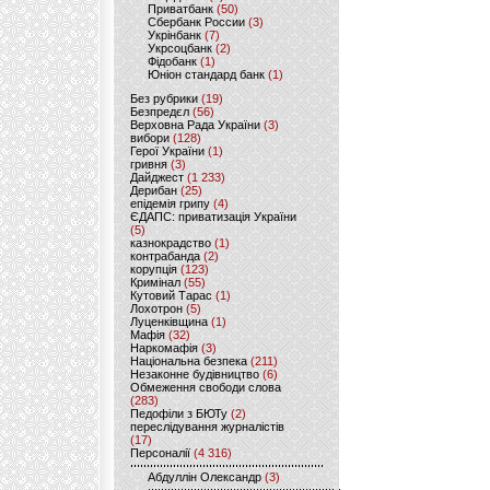
Приватбанк
(50)
Сбербанк России
(3)
Укрінбанк
(7)
Укрсоцбанк
(2)
Фідобанк
(1)
Юніон стандард банк
(1)
Без рубрики
(19)
Безпредєл
(56)
Верховна Рада України
(3)
вибори
(128)
Герої України
(1)
гривня
(3)
Дайджест
(1 233)
Дерибан
(25)
епідемія грипу
(4)
ЄДАПС: приватизація України
(5)
казнокрадство
(1)
контрабанда
(2)
корупція
(123)
Кримінал
(55)
Кутовий Тарас
(1)
Лохотрон
(5)
Луценківщина
(1)
Мафія
(32)
Наркомафія
(3)
Національна безпека
(211)
Незаконне будівництво
(6)
Обмеження свободи слова
(283)
Педофіли з БЮТу
(2)
переслідування журналістів
(17)
Персоналії
(4 316)
Абдуллін Олександр
(3)