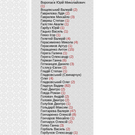
Воропаєв Юрій Миколайович
(1)
Вощевський Валерій
(2)
Гаврилова Лідія
(2)
Гаврилюк Михайло
(3)
Гавриш Степан
(1)
Галстян Авагім
(1)
Гарбуз Юрій
(1)
Гацько Василь
(1)
Гекко Ігор
(1)
Гелетей Валерій
(4)
Герасименко Микола
(4)
Герасимов Артур
(1)
Геращенко Антон
(15)
Герега Галина
(1)
Герега Олександр
(2)
Герман Ганна
(6)
Гетманцев Данило
(3)
Гєллєр Євген
(2)
Гладій Степан
(1)
Гладковський (Свинарчук)
Олег
(4)
Гладковський Олег
(2)
Гладчук Вадим
(82)
Гнап Дмитро
(2)
Говда Роман
(1)
Головач Андрій
(2)
Головін Дмитро
(2)
Голубов Дмитро
(1)
Гольдарб Максим
(1)
Гонтарева Валерія
(47)
Гончаренко Олексій
(8)
Гончаров Михайло
(1)
Гончарук Олексій
(2)
Гопко Ганна
(3)
Горбаль Василь
(2)
Горбунов Олександр
(1)