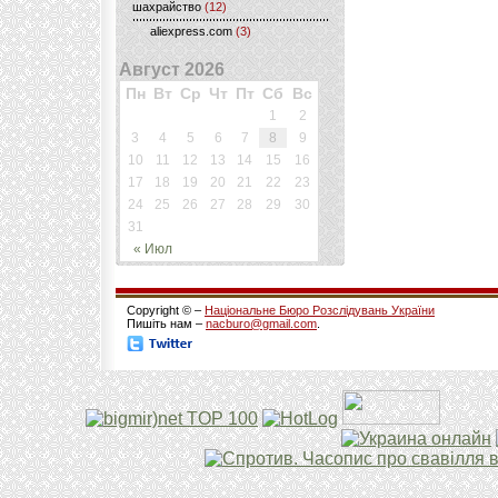
шахрайство
(12)
aliexpress.com
(3)
Август 2026
Пн
Вт
Ср
Чт
Пт
Сб
Вс
1
2
3
4
5
6
7
8
9
10
11
12
13
14
15
16
17
18
19
20
21
22
23
24
25
26
27
28
29
30
31
« Июл
Copyright © –
Національне Бюро Розслідувань України
Пишіть нам –
nacburo@gmail.com
.