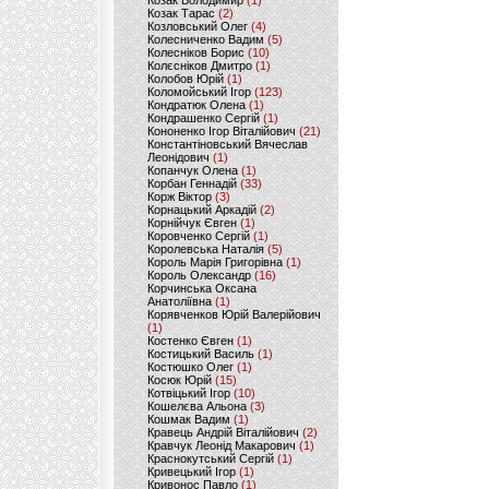
Козак Володимир
(1)
Козак Тарас
(2)
Козловський Олег
(4)
Колесниченко Вадим
(5)
Колесніков Борис
(10)
Колєсніков Дмитро
(1)
Колобов Юрій
(1)
Коломойський Ігор
(123)
Кондратюк Олена
(1)
Кондрашенко Сергій
(1)
Кононенко Ігор Віталійович
(21)
Константіновський Вячеслав
Леонідович
(1)
Копанчук Олена
(1)
Корбан Геннадій
(33)
Корж Віктор
(3)
Корнацький Аркадій
(2)
Корнійчук Євген
(1)
Коровченко Сергій
(1)
Королевська Наталія
(5)
Король Марія Григорівна
(1)
Король Олександр
(16)
Корчинська Оксана
Анатоліївна
(1)
Корявченков Юрій Валерійович
(1)
Костенко Євген
(1)
Костицький Василь
(1)
Костюшко Олег
(1)
Косюк Юрій
(15)
Котвіцький Ігор
(10)
Кошелєва Альона
(3)
Кошмак Вадим
(1)
Кравець Андрій Віталійович
(2)
Кравчук Леонід Макарович
(1)
Краснокутський Сергій
(1)
Кривецький Ігор
(1)
Кривонос Павло
(1)