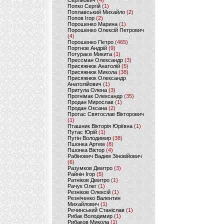
Сергійович
(4)
Попко Сергій
(1)
Поплавський Михайло
(2)
Попов Ігор
(2)
Порошенко Марина
(1)
Порошенко Олексій Петрович
(4)
Порошенко Петро
(465)
Портнов Андрій
(9)
Потураєв Микита
(1)
Прессман Олександр
(3)
Присяжнюк Анатолій
(5)
Присяжнюк Микола
(38)
Присяжнюк Олександр
Анатолійович
(1)
Притула Олена
(3)
Прогнімак Олександр
(35)
Продан Мирослав
(1)
Продан Оксана
(2)
Протас Святослав Вікторович
(1)
Пташник Вікторія Юріївна
(1)
Путас Юрій
(1)
Путін Володимир
(38)
Пшонка Артем
(8)
Пшонка Віктор
(4)
Рабінович Вадим Зіновійович
(6)
Разумков Дмитро
(3)
Райнін Ігор
(5)
Ратніков Дмитро
(1)
Рачук Олег
(1)
Резніков Олексій
(1)
Резніченко Валентин
Михайлович
(1)
Речинський Станіслав
(1)
Рибак Володимир
(1)
Рибаков Микола
(1)