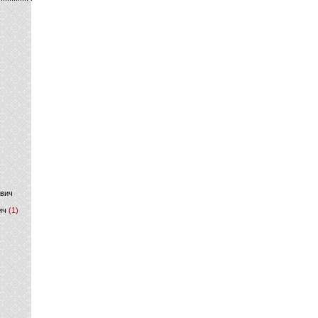
)
ович
ич
(1)