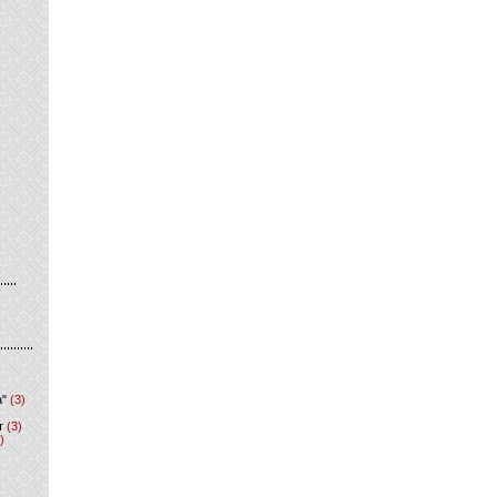
а"
(3)
т
(3)
)