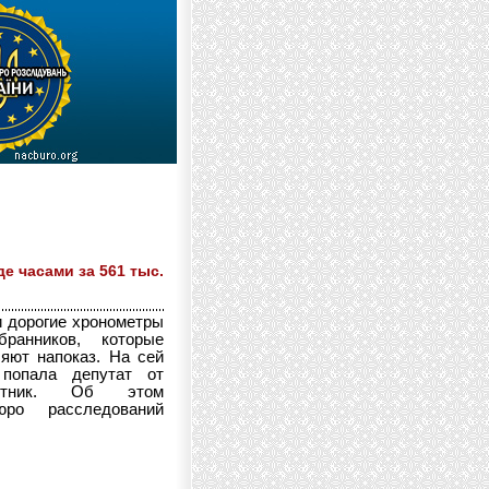
е часами за 561 тыс.
 дорогие хронометры
ранников, которые
ляют напоказ. На сей
 попала депутат от
отник. Об этом
ро расследований