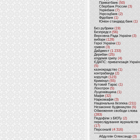
Приватбанк
(50)
Сбербанк России
(3)
Укрінбанк
(7)
Укрсоцбанк
(2)
Фідобанк
(1)
Юніон стандард банк
(1)
Без рубрики
(19)
Безпредєл
(56)
Верховна Рада України
(3)
вибори
(128)
Герої України
(1)
гривня
(3)
Дайджест
(1 233)
Дерибан
(25)
епідемія грипу
(4)
ЄДАПС: приватизація Україн
(5)
казнокрадство
(1)
контрабанда
(2)
корупція
(123)
Кримінал
(55)
Кутовий Тарас
(1)
Лохотрон
(5)
Луценківщина
(1)
Мафія
(32)
Наркомафія
(3)
Національна безпека
(211)
Незаконне будівництво
(6)
Обмеження свободи слова
(283)
Педофіли з БЮТу
(2)
переслідування журналістів
(17)
Персоналії
(4 316)
Абдуллін Олександр
(3)