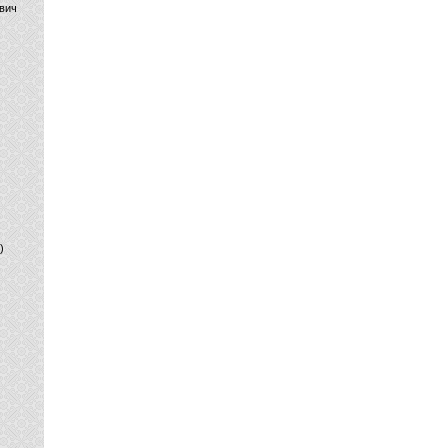
вич
)