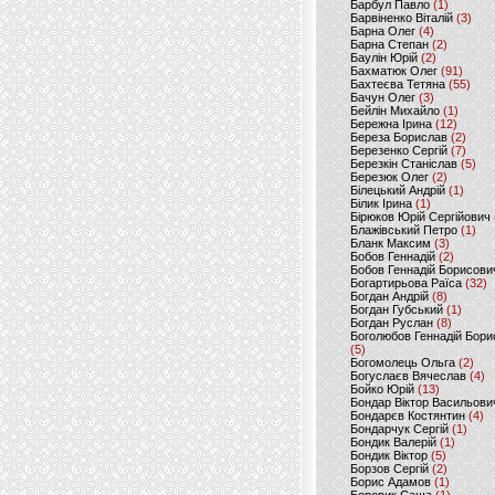
Барбул Павло
(1)
Барвіненко Віталій
(3)
Барна Олег
(4)
Барна Степан
(2)
Баулін Юрій
(2)
Бахматюк Олег
(91)
Бахтеєва Тетяна
(55)
Бачун Олег
(3)
Бейлін Михайло
(1)
Бережна Ірина
(12)
Береза Борислав
(2)
Березенко Сергій
(7)
Березкін Станіслав
(5)
Березюк Олег
(2)
Білецький Андрій
(1)
Білик Ірина
(1)
Бірюков Юрій Сергійович
Блажівський Петро
(1)
Бланк Максим
(3)
Бобов Геннадій
(2)
Бобов Геннадій Борисови
Богартирьова Раїса
(32)
Богдан Андрій
(8)
Богдан Губський
(1)
Богдан Руслан
(8)
Боголюбов Геннадій Бори
(5)
Богомолець Ольга
(2)
Богуслаєв Вячеслав
(4)
Бойко Юрій
(13)
Бондар Віктор Васильови
Бондарєв Костянтин
(4)
Бондарчук Сергій
(1)
Бондик Валерій
(1)
Бондик Віктор
(5)
Борзов Сергiй
(2)
Борис Адамов
(1)