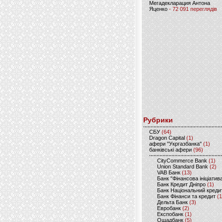
Мегадекларация Антона
Яценко
- 72 091 переглядів
Рубрики
CБУ
(64)
Dragon Capital
(1)
афери "Укргазбанка"
(1)
банківські афери
(96)
CityCommerce Bank
(1)
Union Standard Bank
(2)
VAB Банк
(13)
Банк "Фінансова ініціатив
Банк Кредит Дніпро
(1)
Банк Національний креди
Банк Фінанси та кредит
(1
Дельта Банк
(3)
Евробанк
(2)
Експобанк
(1)
Ощадбанк
(5)