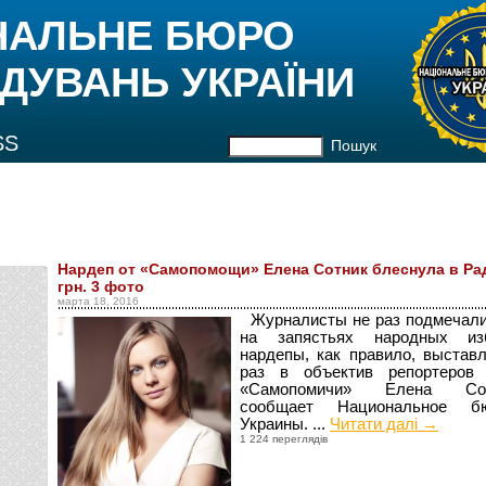
НАЛЬНЕ БЮРО
ДУВАНЬ УКРАЇНИ
SS
Пошук
Нардеп от «Самопомощи» Елена Сотник блеснула в Рад
грн. 3 фото
марта 18, 2016
Журналисты не раз подмечали
на запястьях народных изб
нардепы, как правило, выстав
раз в объектив репортеров
«Самопомичи» Елена С
сообщает Национальное бю
Украины. ...
Читати далі →
1 224 переглядів