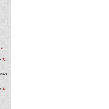
(2)
ч
(1)
сович
ч
(1)