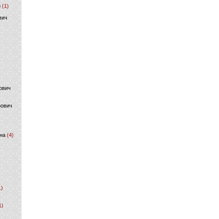
р
(1)
вич
ович
фович
на
(4)
1)
1)