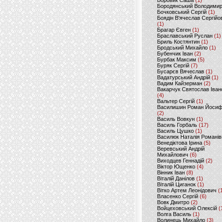
Боровик Саша
(1)
Бородянський Володими
Бочковський Сергій
(1)
Боядін В'ячеслав Сергійо
(1)
Брагар Євген
(1)
Браславський Руслан
(1)
Бриль Костянтин
(1)
Бродський Михайло
(1)
Бубенчик Іван
(2)
Бурбак Максим
(5)
Буряк Сергій
(7)
Бусарєв Вячеслав
(1)
Вадатурський Андрій
(1)
Вадим Кайзерман
(2)
Вакарчук Святослав Іван
(4)
Вальтер Сергій
(1)
Василишин Роман Йоси
(2)
Василь Вовкун
(1)
Василь Горбаль
(17)
Василь Цушко
(1)
Василюк Наталія Романів
Венедіктова Ірина
(5)
Веревський Андрій
Михайлович
(6)
Виходцев Геннадій
(2)
Віктор Ющенко
(4)
Вінник Іван
(8)
Віталій Данілов
(1)
Віталій Циганок
(1)
Вітко Артем Леонідович
(
Власенко Сергій
(6)
Вовк Дмитро
(2)
Войцеховський Олексій
(
Волга Василь
(1)
Волинець Михайло
(3)