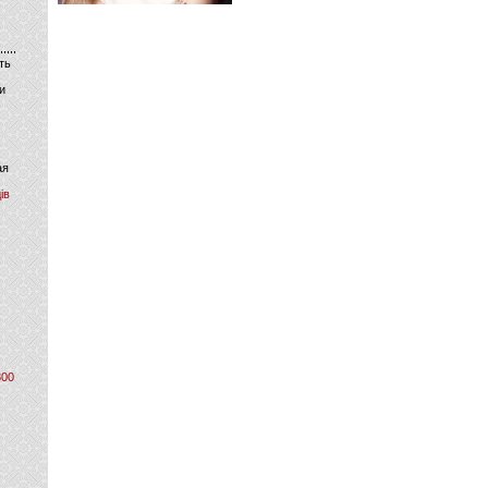
ть
и
ая
ів
800