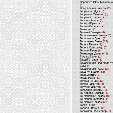
Воропаєв Юрій Миколайо
(1)
Вощевський Валерій
(2)
Гаврилова Лідія
(2)
Гаврилюк Михайло
(3)
Гавриш Степан
(1)
Галстян Авагім
(1)
Гарбуз Юрій
(1)
Гацько Василь
(1)
Гекко Ігор
(1)
Гелетей Валерій
(4)
Герасименко Микола
(4)
Герасимов Артур
(1)
Геращенко Антон
(15)
Герега Галина
(1)
Герега Олександр
(2)
Герман Ганна
(6)
Гетманцев Данило
(3)
Гєллєр Євген
(2)
Гладій Степан
(1)
Гладковський (Свинарчук
Олег
(4)
Гладковський Олег
(2)
Гладчук Вадим
(82)
Гнап Дмитро
(2)
Говда Роман
(1)
Головач Андрій
(2)
Головін Дмитро
(2)
Голубов Дмитро
(1)
Гольдарб Максим
(1)
Гонтарева Валерія
(47)
Гончаренко Олексій
(8)
Гончаров Михайло
(1)
Гончарук Олексій
(2)
Гопко Ганна
(3)
Горбаль Василь
(2)
Горбунов Олександр
(1)