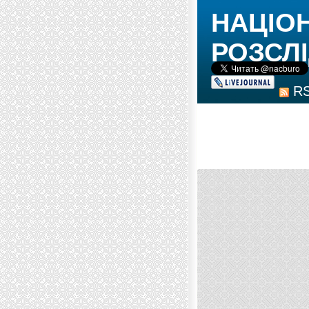
НАЦІО
РОЗСЛІ
R