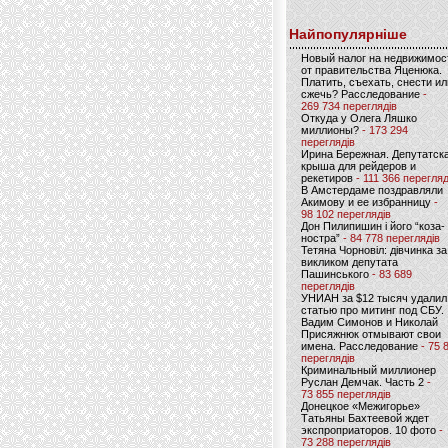
Найпопулярніше
Новый налог на недвижимос
от правительства Яценюка.
Платить, съехать, снести ил
сжечь? Расследование
-
269 734 переглядів
Откуда у Олега Ляшко
миллионы?
- 173 294
переглядів
Ирина Бережная. Депутатск
крыша для рейдеров и
рекетиров
- 111 366 перегляд
В Амстердаме поздравляли
Акимову и ее избранницу
-
98 102 переглядів
Дон Пилипишин і його “коза-
ностра”
- 84 778 переглядів
Тетяна Чорновіл: дівчинка за
викликом депутата
Пашинського
- 83 689
переглядів
УНИАН за $12 тысяч удалил
статью про митинг под СБУ.
Вадим Симонов и Николай
Присяжнюк отмывают свои
имена. Расследование
- 75 
переглядів
Криминальный миллионер
Руслан Демчак. Часть 2
-
73 855 переглядів
Донецкое «Межигорье»
Татьяны Бахтеевой ждет
экспроприаторов. 10 фото
-
73 288 переглядів