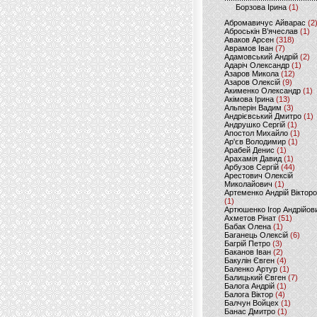
Борзова Ірина
(1)
Абромавичус Айварас
(2
Аброськін В’ячеслав
(1)
Аваков Арсен
(318)
Аврамов Іван
(7)
Адамовський Андрій
(2)
Адаріч Олександр
(1)
Азаров Микола
(12)
Азаров Олексій
(9)
Акименко Олександр
(1)
Акімова Ірина
(13)
Альперін Вадим
(3)
Андрієвський Дмитро
(1)
Андрушко Сергій
(1)
Апостол Михайло
(1)
Ар'єв Володимир
(1)
Арабей Денис
(1)
Арахамія Давид
(1)
Арбузов Сергій
(44)
Арестович Олексій
Миколайович
(1)
Артеменко Андрій Віктор
(1)
Артюшенко Ігор Андрійов
Ахметов Рінат
(51)
Бабак Олена
(1)
Баганець Олексій
(6)
Багрій Петро
(3)
Баканов Іван
(2)
Бакулін Євген
(4)
Баленко Артур
(1)
Балицький Євген
(7)
Балога Андрій
(1)
Балога Віктор
(4)
Балчун Войцех
(1)
Банас Дмитро
(1)