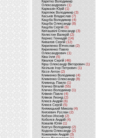
Каретко Володимир
Олександрович
(1)
Кармазін Юрій
(1)
Карплюк Володимир
(3)
Каськів Владислав
(7)
Кацуба Володимир
(4)
Кацуба Олександр
(8)
Кацуба Сергій
(5)
Квіташвілі Олександр
(3)
Келестин Валерій
(2)
Кернес Геннадій
(14)
Кивалов Сергій
(12)
Кириленко В’ячеслав
(2)
Кириленко Павло
Олександрович
(1)
Ківа Ілля
(5)
Ківалов Сергій
(46)
Кірш Олександр Вікторович
(1)
Кісільов Ігор Петрович
(1)
Кіссе Антон
(2)
Клименко Володимир
(4)
Клименко Олександр
(8)
Климець Павло
(1)
Кличко Віталій
(55)
Кличко Володимир
(1)
Клімкін Павло
(4)
Клімов Леонід
(2)
Клюєв Андрій
(6)
Клюєв Сергій
(5)
Княжицький Микола
(4)
Князевич Руслан
(2)
Кобзон Иосиф
(2)
Коболєв Андрій
(4)
Ковалів Юлія
(1)
Ковтун Володимир
(2)
Кодола Олександр
(2)
Кожемякін Андрій
(3)