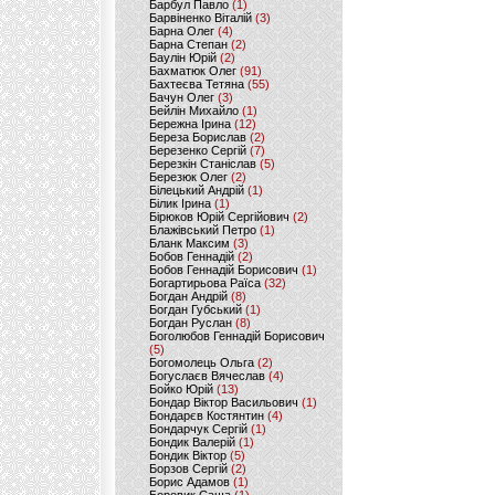
Барбул Павло
(1)
Барвіненко Віталій
(3)
Барна Олег
(4)
Барна Степан
(2)
Баулін Юрій
(2)
Бахматюк Олег
(91)
Бахтеєва Тетяна
(55)
Бачун Олег
(3)
Бейлін Михайло
(1)
Бережна Ірина
(12)
Береза Борислав
(2)
Березенко Сергій
(7)
Березкін Станіслав
(5)
Березюк Олег
(2)
Білецький Андрій
(1)
Білик Ірина
(1)
Бірюков Юрій Сергійович
(2)
Блажівський Петро
(1)
Бланк Максим
(3)
Бобов Геннадій
(2)
Бобов Геннадій Борисович
(1)
Богартирьова Раїса
(32)
Богдан Андрій
(8)
Богдан Губський
(1)
Богдан Руслан
(8)
Боголюбов Геннадій Борисович
(5)
Богомолець Ольга
(2)
Богуслаєв Вячеслав
(4)
Бойко Юрій
(13)
Бондар Віктор Васильович
(1)
Бондарєв Костянтин
(4)
Бондарчук Сергій
(1)
Бондик Валерій
(1)
Бондик Віктор
(5)
Борзов Сергiй
(2)
Борис Адамов
(1)