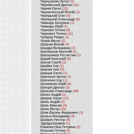
Чернушенко Антон
(1)
Чернявський Дмитро
(11)
Черняк Євген
(12)
Черняховський Віталій
(1)
Черпіцький Олег
(6)
Черпіцький Олександр
(6)
Чижмарь Катерина
(1)
Чижмарь Юрій
(1)
Чорновіл Тетяна
(5)
Чорновол Тетяна
(11)
Чубаров Рефат
(1)
Чумак Віктор
(3)
Шабунін Віталій
(4)
Шандра Володимир
(2)
Шаповалов Анатолій
(1)
Шапошніков Ростислав
(1)
Шарий Анатолий
(6)
Шахов Сергій
(2)
Швайка Ігор
(1)
Шевляк Ілля
(3)
Шевцов Євген
(1)
Шевченко Артем
(1)
Шевченко Ігор
(1)
Шеляженко Юрій
(6)
Шенцев Дмитро
(3)
Шепелев Олександр
(39)
Шипко Андрій
(1)
Шкиряк Зорян
(12)
Шкіль Андрій
(2)
Шкіль Максим
(4)
Шокін Віктор
(15)
Шпак Василь Федорович
(1)
Шульга Володимир
(4)
Шуфрич Нестор
(8)
Эдуард Багиров
(1)
Южаніна Ніна Петрівна
(2)
Юзькова Тетяна
(2)