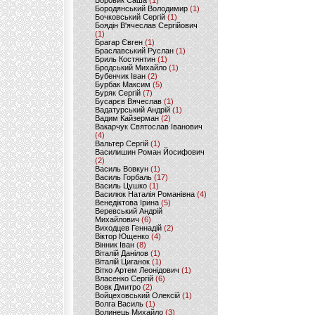
Боровик Саша
(1)
Бородянський Володимир
(1)
Бочковський Сергій
(1)
Боядін В'ячеслав Сергійович
(1)
Брагар Євген
(1)
Браславський Руслан
(1)
Бриль Костянтин
(1)
Бродський Михайло
(1)
Бубенчик Іван
(2)
Бурбак Максим
(5)
Буряк Сергій
(7)
Бусарєв Вячеслав
(1)
Вадатурський Андрій
(1)
Вадим Кайзерман
(2)
Вакарчук Святослав Іванович
(4)
Вальтер Сергій
(1)
Василишин Роман Йосифович
(2)
Василь Вовкун
(1)
Василь Горбаль
(17)
Василь Цушко
(1)
Василюк Наталія Романівна
(4)
Венедіктова Ірина
(5)
Веревський Андрій
Михайлович
(6)
Виходцев Геннадій
(2)
Віктор Ющенко
(4)
Вінник Іван
(8)
Віталій Данілов
(1)
Віталій Циганок
(1)
Вітко Артем Леонідович
(1)
Власенко Сергій
(6)
Вовк Дмитро
(2)
Войцеховський Олексій
(1)
Волга Василь
(1)
Волинець Михайло
(3)