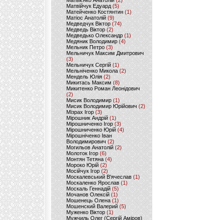
Матвієнко Анатолій
(2)
Матвійчук Едуард
(5)
Матейченко Костянтин
(1)
Матіос Анатолій
(9)
Медведчук Віктор
(74)
Медведь Віктор
(2)
Медведько Олександр
(1)
Медяник Володимир
(4)
Мельник Петро
(3)
Мельничук Максим Дмитрович
(3)
Мельничук Сергій
(1)
Мельніченко Микола
(2)
Мендель Юлія
(2)
Микитась Максим
(8)
Микитенко Роман Леонідович
(2)
Мисик Володимир
(1)
Мисик Володимир Юрійович
(2)
Мізрах Ігор
(3)
Мірошник Андрій
(1)
Мірошниченко Ігор
(3)
Мірошниченко Юрій
(4)
Мірошніченко Іван
Володимирович
(2)
Могильов Анатолій
(2)
Молоток Ігор
(6)
Монтян Тетяна
(4)
Мороко Юрій
(2)
Мосійчук Ігор
(2)
Москалевський В'ячеслав
(1)
Москаленко Ярослав
(1)
Москаль Геннадій
(5)
Мочанов Олексій
(1)
Мошенець Олена
(1)
Мошенский Валерий
(5)
Муженко Віктор
(1)
Мужчиль Олег (Сергій Аміров)