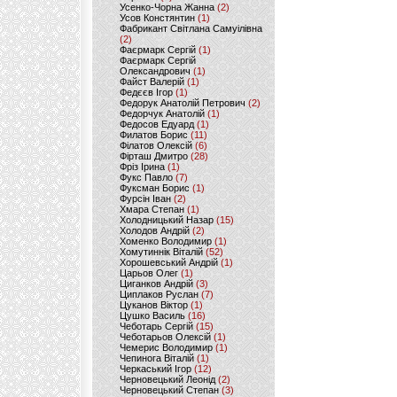
Усенко-Чорна Жанна
(2)
Усов Констянтин
(1)
Фабрикант Світлана Самуілівна
(2)
Фаєрмарк Сергій
(1)
Фаєрмарк Сергій
Олександрович
(1)
Файст Валерій
(1)
Федєєв Ігор
(1)
Федорук Анатолій Петрович
(2)
Федорчук Анатолій
(1)
Федосов Едуард
(1)
Филатов Борис
(11)
Філатов Олексій
(6)
Фірташ Дмитро
(28)
Фріз Ірина
(1)
Фукс Павло
(7)
Фуксман Борис
(1)
Фурсін Іван
(2)
Хмара Степан
(1)
Холодницький Назар
(15)
Холодов Андрій
(2)
Хоменко Володимир
(1)
Хомутиннік Віталій
(52)
Хорошевський Андрій
(1)
Царьов Олег
(1)
Циганков Андрій
(3)
Циплаков Руслан
(7)
Цуканов Віктор
(1)
Цушко Василь
(16)
Чеботарь Сергій
(15)
Чеботарьов Олексій
(1)
Чемерис Володимир
(1)
Чепинога Віталій
(1)
Черкаський Ігор
(12)
Черновецький Леонід
(2)
Черновецький Степан
(3)