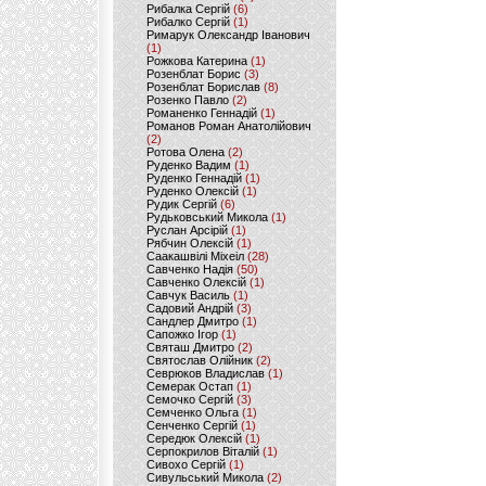
Рибалка Сергій
(6)
Рибалко Сергій
(1)
Римарук Олександр Іванович
(1)
Рожкова Катерина
(1)
Розенблат Борис
(3)
Розенблат Борислав
(8)
Розенко Павло
(2)
Романенко Геннадій
(1)
Романов Роман Анатолійович
(2)
Ротова Олена
(2)
Руденко Вадим
(1)
Руденко Геннадій
(1)
Руденко Олексій
(1)
Рудик Сергій
(6)
Рудьковський Микола
(1)
Руслан Арсірій
(1)
Рябчин Олексій
(1)
Саакашвілі Міхеіл
(28)
Савченко Надія
(50)
Савченко Олексій
(1)
Савчук Василь
(1)
Садовий Андрій
(3)
Сандлер Дмитро
(1)
Сапожко Ігор
(1)
Святаш Дмитро
(2)
Святослав Олійник
(2)
Севрюков Владислав
(1)
Семерак Остап
(1)
Семочко Сергій
(3)
Семченко Ольга
(1)
Сенченко Сергій
(1)
Середюк Олексій
(1)
Серпокрилов Віталій
(1)
Сивохо Сергій
(1)
Сивульський Микола
(2)