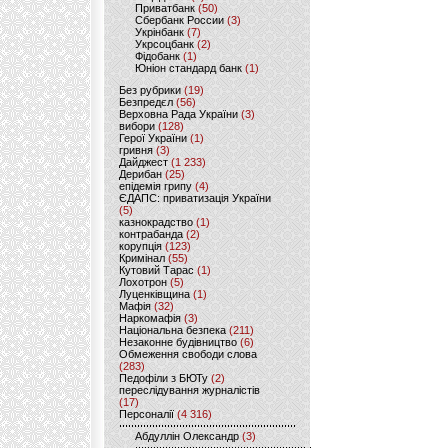
Приватбанк
(50)
Сбербанк России
(3)
Укрінбанк
(7)
Укрсоцбанк
(2)
Фідобанк
(1)
Юніон стандард банк
(1)
Без рубрики
(19)
Безпредєл
(56)
Верховна Рада України
(3)
вибори
(128)
Герої України
(1)
гривня
(3)
Дайджест
(1 233)
Дерибан
(25)
епідемія грипу
(4)
ЄДАПС: приватизація України
(5)
казнокрадство
(1)
контрабанда
(2)
корупція
(123)
Кримінал
(55)
Кутовий Тарас
(1)
Лохотрон
(5)
Луценківщина
(1)
Мафія
(32)
Наркомафія
(3)
Національна безпека
(211)
Незаконне будівництво
(6)
Обмеження свободи слова
(283)
Педофіли з БЮТу
(2)
переслідування журналістів
(17)
Персоналії
(4 316)
Абдуллін Олександр
(3)