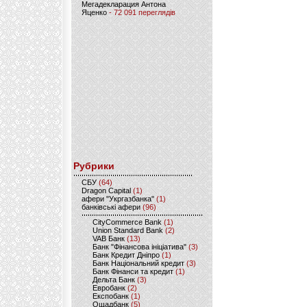
Мегадекларация Антона
Яценко
- 72 091 переглядів
Рубрики
CБУ
(64)
Dragon Capital
(1)
афери "Укргазбанка"
(1)
банківські афери
(96)
CityCommerce Bank
(1)
Union Standard Bank
(2)
VAB Банк
(13)
Банк "Фінансова ініціатива"
(3)
Банк Кредит Дніпро
(1)
Банк Національний кредит
(3)
Банк Фінанси та кредит
(1)
Дельта Банк
(3)
Евробанк
(2)
Експобанк
(1)
Ощадбанк
(5)