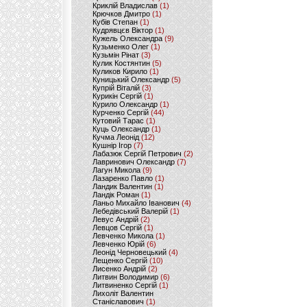
Криклій Владислав
(1)
Крючков Дмитро
(1)
Кубів Степан
(1)
Кудрявцєв Віктор
(1)
Кужель Олександра
(9)
Кузьменко Олег
(1)
Кузьмін Рінат
(3)
Кулик Костянтин
(5)
Куликов Кирило
(1)
Куницький Олександр
(5)
Купрій Віталій
(3)
Курикін Сергій
(1)
Курило Олександр
(1)
Курченко Сергій
(44)
Кутовий Тарас
(1)
Куць Олександр
(1)
Кучма Леонід
(12)
Кушнір Ігор
(7)
Лабазюк Сергій Петрович
(2)
Лавринович Олександр
(7)
Лагун Микола
(9)
Лазаренко Павло
(1)
Ландик Валентин
(1)
Ландік Роман
(1)
Ланьо Михайло Іванович
(4)
Лебедівський Валерій
(1)
Левус Андрій
(2)
Левцов Сергій
(1)
Левченко Микола
(1)
Левченко Юрій
(6)
Леонід Черновецький
(4)
Лещенко Сергій
(10)
Лисенко Андрій
(2)
Литвин Володимир
(6)
Литвиненко Сергій
(1)
Лихоліт Валентин
Станіславович
(1)