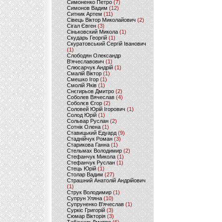
Симоненко Петро
(7)
Симонов Вадим
(12)
Ситник Артем
(11)
Сівець Віктор Миколайович
(2)
Сігал Євген
(3)
Сіньковский Микола
(1)
Скударь Георгій
(1)
Скуратовський Сергій Іванович
(1)
Слободян Олександр
В'ячеславович
(1)
Слюсарчук Андрій
(1)
Смалій Віктор
(1)
Смешко Ігор
(1)
Смолій Яків
(1)
Снєгирьов Дмитро
(2)
Соболев Вячеслав
(4)
Соболєв Єгор
(2)
Соловей Юрій Ігорович
(1)
Солод Юрій
(1)
Сольвар Руслан
(2)
Сотнік Олена
(1)
Ставицький Едуард
(9)
Стаднійчук Роман
(3)
Старикова Ганна
(1)
Стельмах Володимир
(2)
Стефанчук Микола
(1)
Стефанчук Руслан
(1)
Стець Юрій
(1)
Столар Вадим
(27)
Страшний Анатолій Андрійович
(1)
Струк Володимир
(1)
Супрун Уляна
(10)
Супруненко В'ячеслав
(1)
Суркіс Григорій
(3)
Сюмар Вікторія
(3)