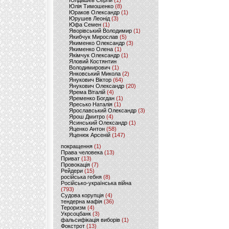
Юлдашев Сергій
(1)
Юлія Тимошенко
(8)
Юраков Олександр
(1)
Юрушев Леонід
(3)
Юфа Семен
(1)
Яворівський Володимир
(1)
Якибчук Мирослав
(5)
Якименко Олександр
(3)
Якименко Олена
(1)
Якімчук Олександр
(1)
Яловий Костянтин
Володимирович
(1)
Янковський Микола
(2)
Янукович Віктор
(64)
Янукович Олександр
(20)
Ярема Віталій
(4)
Яременко Богдан
(1)
Яресько Наталія
(1)
Ярославський Олександр
(3)
Ярош Дмитро
(4)
Ясинський Олександр
(1)
Яценко Антон
(58)
Яценюк Арсеній
(147)
покращення
(1)
Права человека
(13)
Приват
(13)
Провокація
(7)
Рейдери
(15)
російська гебня
(8)
Російсько-українська війна
(793)
Судова корупція
(4)
тендерна мафія
(36)
Тероризм
(4)
Укрсоцбанк
(3)
фальсифікація виборів
(1)
Фокстрот
(13)