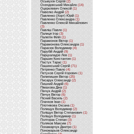
Осьмухін Сергій
(2)
Охендовський Михайло
(14)
Оцерклевич Олексій
(1)
Павелко Андрій
(2)
Павленко (Хорт) Юрій
(1)
Павленко Олександра
(1)
Павленко Олексій Михайлович
(3)
Павліш Павло
(1)
Палиця Ігор
(3)
Палютін Філіп
(1)
Парамонов Віктор
(1)
Парамонова Олександра
(1)
Парасюк Володимир
(4)
Парубій Андрій
(9)
Парцхаладзе Лев
(1)
Паршин Константин
(1)
Пастух Тарас
(1)
Пашинський Сергій
(71)
Петренко Павло
(4)
Петухов Сергій Ігорович
(1)
Пилипишин Віктор
(25)
Писарук Олександр
(2)
Пишний Андрій
(6)
Пімахова Діна
(1)
Пінчук Андрій
(2)
Пінчук Віктор
(6)
Пісний Василь
(2)
Плачков Іван
(1)
Плотнікова Оксана
(1)
Полищук Володимир
(2)
Поліщук Віктор Степанович
(1)
Поліщук Володимир
(1)
Полторак Степан
(3)
Поляков Максим
(7)
Понамарчук Дмитро
(1)
Пономарьов Олександр