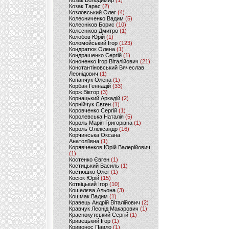
Козак Володимир
(1)
Козак Тарас
(2)
Козловський Олег
(4)
Колесниченко Вадим
(5)
Колесніков Борис
(10)
Колєсніков Дмитро
(1)
Колобов Юрій
(1)
Коломойський Ігор
(123)
Кондратюк Олена
(1)
Кондрашенко Сергій
(1)
Кононенко Ігор Віталійович
(21)
Константіновський Вячеслав
Леонідович
(1)
Копанчук Олена
(1)
Корбан Геннадій
(33)
Корж Віктор
(3)
Корнацький Аркадій
(2)
Корнійчук Євген
(1)
Коровченко Сергій
(1)
Королевська Наталія
(5)
Король Марія Григорівна
(1)
Король Олександр
(16)
Корчинська Оксана
Анатоліївна
(1)
Корявченков Юрій Валерійович
(1)
Костенко Євген
(1)
Костицький Василь
(1)
Костюшко Олег
(1)
Косюк Юрій
(15)
Котвіцький Ігор
(10)
Кошелєва Альона
(3)
Кошмак Вадим
(1)
Кравець Андрій Віталійович
(2)
Кравчук Леонід Макарович
(1)
Краснокутський Сергій
(1)
Кривецький Ігор
(1)
Кривонос Павло
(1)