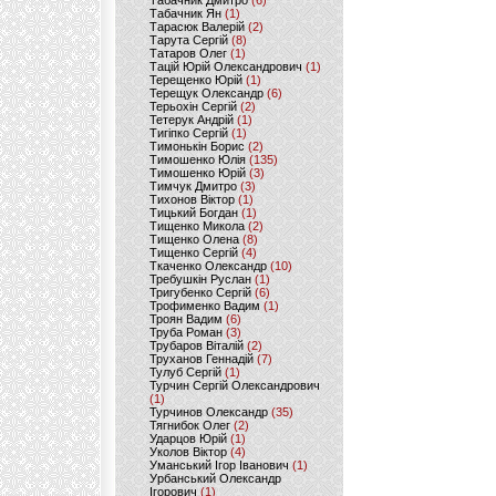
Табачник Дмитро
(6)
Табачник Ян
(1)
Тарасюк Валерій
(2)
Тарута Сергій
(8)
Татаров Олег
(1)
Тацій Юрій Олександрович
(1)
Терещенко Юрій
(1)
Терещук Олександр
(6)
Терьохін Сергій
(2)
Тетерук Андрій
(1)
Тигіпко Сергій
(1)
Тимонькін Борис
(2)
Тимошенко Юлія
(135)
Тимошенко Юрій
(3)
Тимчук Дмитро
(3)
Тихонов Віктор
(1)
Тицький Богдан
(1)
Тищенко Микола
(2)
Тищенко Олена
(8)
Тищенко Сергій
(4)
Ткаченко Олександр
(10)
Требушкін Руслан
(1)
Тригубенко Сергій
(6)
Трофименко Вадим
(1)
Троян Вадим
(6)
Труба Роман
(3)
Трубаров Віталій
(2)
Труханов Геннадій
(7)
Тулуб Сергій
(1)
Турчин Сергій Олександрович
(1)
Турчинов Олександр
(35)
Тягнибок Олег
(2)
Ударцов Юрій
(1)
Уколов Віктор
(4)
Уманський Ігор Іванович
(1)
Урбанський Олександр
Ігорович
(1)