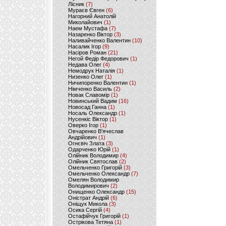
Лісник
(7)
Мураєв Євген
(6)
Нагорний Анатолій
Миколайович
(1)
Наем Мустафа
(7)
Назаренко Віктор
(3)
Наливайченко Валентин
(10)
Насалик Ігор
(9)
Насіров Роман
(21)
Негой Федір Федорович
(1)
Недава Олег
(4)
Немодрук Наталія
(1)
Низенко Олег
(1)
Ничипоренко Валентин
(1)
Німченко Василь
(2)
Новак Славомір
(1)
Новинський Вадим
(16)
Новосад Ганна
(1)
Носаль Олександр
(1)
Нусенкіс Віктор
(1)
Оверко Ігор
(1)
Овчаренко В'ячеслав
Андрійович
(1)
Огнєвіч Злата
(3)
Одарченко Юрій
(1)
Олійник Володимир
(4)
Олійник Святослав
(2)
Омельченко Григорій
(3)
Омельченко Олександр
(7)
Омелян Володимир
Володимирович
(2)
Онищенко Олександр
(15)
Оністрат Андрій
(6)
Оніщук Микола
(3)
Осика Сергій
(4)
Остафійчук Григорій
(1)
Острікова Тетяна
(1)