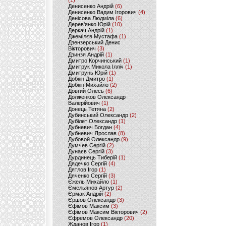
(1)
Денисенко Андрій
(6)
Денисенко Вадим Ігорович
(4)
Денісова Людміла
(6)
Дерев'янко Юрій
(10)
Деркач Андрій
(1)
Джемілєв Мустафа
(1)
Дзензерський Денис
Вікторович
(3)
Дзинзя Андрій
(1)
Дмитро Корчинський
(1)
Дмитрук Микола Ілліч
(1)
Дмитрунь Юрій
(1)
Добкін Дмитро
(1)
Добкін Михайло
(2)
Довгий Олесь
(6)
Долженков Олександр
Валерійович
(1)
Донець Тетяна
(2)
Дубинський Олександр
(2)
Дубілет Олександр
(1)
Дубневич Богдан
(4)
Дубневич Ярослав
(8)
Дубовой Олександр
(9)
Думчев Сергій
(2)
Дунаєв Сергій
(3)
Дурдинець Тиберій
(1)
Дядечко Сергій
(4)
Дятлов Ігор
(1)
Дяченко Сергій
(3)
Єжель Михайло
(1)
Ємельянов Артур
(2)
Єрмак Андрій
(2)
Єршов Олександр
(3)
Єфімов Максим
(3)
Єфімов Максим Вікторович
(2)
Єфремов Олександр
(20)
Жданов Ігор
(1)