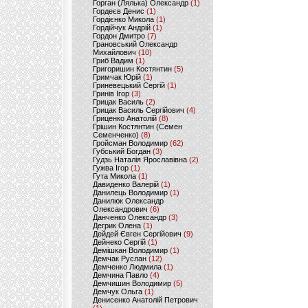
Горган (Лялька) Олександр
(1)
Гордеєв Денис
(1)
Гордієнко Микола
(1)
Гордійчук Андрій
(1)
Гордон Дмитро
(7)
Грановський Олександр
Михайлович
(10)
Гриб Вадим
(1)
Григоришин Костянтин
(5)
Гримчак Юрій
(1)
Гриневецький Сергій
(1)
Гринів Ігор
(3)
Грицак Василь
(2)
Грицак Василь Сергійович
(4)
Гриценко Анатолій
(8)
Грішин Костянтин (Семен
Семенченко)
(8)
Гройсман Володимир
(62)
Губський Богдан
(3)
Гудзь Наталія Ярославівна
(2)
Гужва Ігор
(1)
Гута Микола
(1)
Давиденко Валерій
(1)
Данилець Володимир
(1)
Данилюк Олександр
Олександрович
(6)
Данченко Олександр
(3)
Дегрик Олена
(1)
Дейдей Євген Сергійович
(9)
Дейнеко Сергій
(1)
Демішкан Володимир
(1)
Демчак Руслан
(12)
Демченко Людмила
(1)
Демчина Павло
(4)
Демчишин Володимир
(5)
Демчук Ольга
(1)
Денисенко Анатолій Петрович