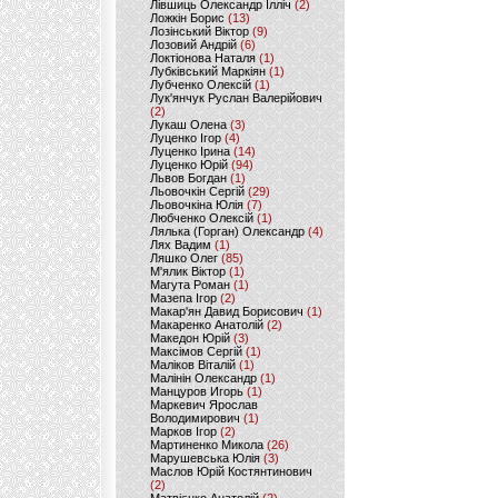
Лівшиць Олександр Ілліч
(2)
Ложкін Борис
(13)
Лозінський Віктор
(9)
Лозовий Андрій
(6)
Локтіонова Наталя
(1)
Лубківський Маркіян
(1)
Лубченко Олексій
(1)
Лук'янчук Руслан Валерійович
(2)
Лукаш Олена
(3)
Луценко Ігор
(4)
Луценко Ірина
(14)
Луценко Юрій
(94)
Львов Богдан
(1)
Льовочкін Сергій
(29)
Льовочкіна Юлія
(7)
Любченко Олексій
(1)
Лялька (Горган) Олександр
(4)
Лях Вадим
(1)
Ляшко Олег
(85)
М'ялик Віктор
(1)
Магута Роман
(1)
Мазепа Ігор
(2)
Макар'ян Давид Борисович
(1)
Макаренко Анатолій
(2)
Македон Юрій
(3)
Максімов Сергій
(1)
Маліков Віталій
(1)
Малінін Олександр
(1)
Манцуров Игорь
(1)
Маркевич Ярослав
Володимирович
(1)
Марков Ігор
(2)
Мартиненко Микола
(26)
Марушевська Юлія
(3)
Маслов Юрій Костянтинович
(2)