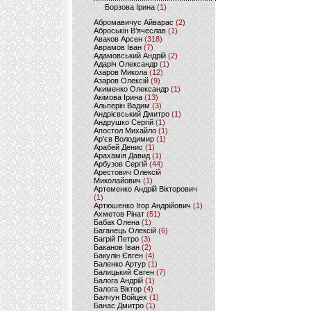
Борзова Ірина
(1)
Абромавичус Айварас
(2)
Аброськін В’ячеслав
(1)
Аваков Арсен
(318)
Аврамов Іван
(7)
Адамовський Андрій
(2)
Адаріч Олександр
(1)
Азаров Микола
(12)
Азаров Олексій
(9)
Акименко Олександр
(1)
Акімова Ірина
(13)
Альперін Вадим
(3)
Андрієвський Дмитро
(1)
Андрушко Сергій
(1)
Апостол Михайло
(1)
Ар'єв Володимир
(1)
Арабей Денис
(1)
Арахамія Давид
(1)
Арбузов Сергій
(44)
Арестович Олексій
Миколайович
(1)
Артеменко Андрій Вікторович
(1)
Артюшенко Ігор Андрійович
(1)
Ахметов Рінат
(51)
Бабак Олена
(1)
Баганець Олексій
(6)
Багрій Петро
(3)
Баканов Іван
(2)
Бакулін Євген
(4)
Баленко Артур
(1)
Балицький Євген
(7)
Балога Андрій
(1)
Балога Віктор
(4)
Балчун Войцех
(1)
Банас Дмитро
(1)