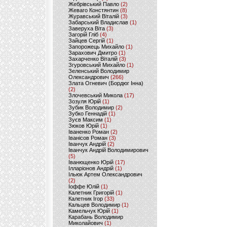
Жебрівський Павло
(2)
Жеваго Констянтин
(8)
Журавський Віталій
(3)
Забарський Владислав
(1)
Заверуха Віта
(3)
Загорій Гліб
(4)
Зайцев Сергій
(1)
Запорожець Михайло
(1)
Зарахович Дмитро
(1)
Захарченко Віталій
(3)
Згуровський Михайло
(1)
Зеленський Володимир
Олександрович
(266)
Злата Огневич (Бордюг Інна)
(2)
Злочевський Микола
(17)
Зозуля Юрій
(1)
Зубик Володимир
(2)
Зубко Геннадій
(1)
Зуєв Максим
(1)
Зюков Юрій
(1)
Іваненко Роман
(2)
Іванісов Роман
(3)
Іванчук Андрій
(2)
Іванчук Андрій Володимирович
(5)
Іванющенко Юрій
(17)
Ілларіонов Андрій
(1)
Ільюк Артем Олександрович
(2)
Іоффе Юлій
(1)
Калетник Григорій
(1)
Калетник Ігор
(33)
Кальцев Володимир
(1)
Камельчук Юрій
(1)
Карабань Володимир
Миколайович
(1)