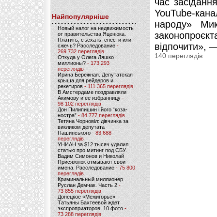
час засіданн
YouTube-кан
Найпопулярніше
народу» Ми
Новый налог на недвижимость
законопроєкт
от правительства Яценюка.
Платить, съехать, снести или
відпочити», 
сжечь? Расследование
-
269 732 переглядів
140 переглядів
Откуда у Олега Ляшко
миллионы?
- 173 293
переглядів
Ирина Бережная. Депутатская
крыша для рейдеров и
рекетиров
- 111 365 переглядів
В Амстердаме поздравляли
Акимову и ее избранницу
-
98 102 переглядів
Дон Пилипишин і його “коза-
ностра”
- 84 777 переглядів
Тетяна Чорновіл: дівчинка за
викликом депутата
Пашинського
- 83 688
переглядів
УНИАН за $12 тысяч удалил
статью про митинг под СБУ.
Вадим Симонов и Николай
Присяжнюк отмывают свои
имена. Расследование
- 75 800
переглядів
Криминальный миллионер
Руслан Демчак. Часть 2
-
73 855 переглядів
Донецкое «Межигорье»
Татьяны Бахтеевой ждет
экспроприаторов. 10 фото
-
73 288 переглядів