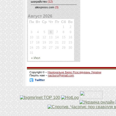
шахрайство
(12)
aliexpress.com
(3)
Август 2026
Пн
Вт
Ср
Чт
Пт
Сб
Вс
1
2
3
4
5
6
7
8
9
10
11
12
13
14
15
16
17
18
19
20
21
22
23
24
25
26
27
28
29
30
31
« Июл
Copyright © –
Національне Бюро Розслідувань України
Пишіть нам –
nacburo@gmail.com
.