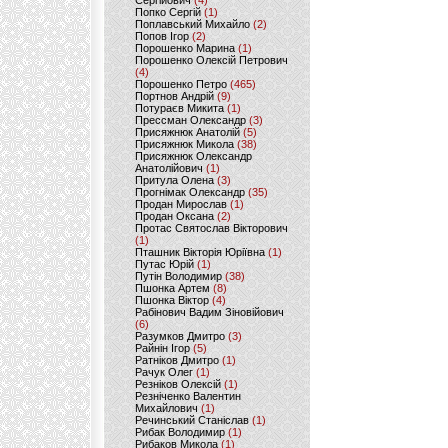
Сергійович
(4)
Попко Сергій
(1)
Поплавський Михайло
(2)
Попов Ігор
(2)
Порошенко Марина
(1)
Порошенко Олексій Петрович
(4)
Порошенко Петро
(465)
Портнов Андрій
(9)
Потураєв Микита
(1)
Прессман Олександр
(3)
Присяжнюк Анатолій
(5)
Присяжнюк Микола
(38)
Присяжнюк Олександр
Анатолійович
(1)
Притула Олена
(3)
Прогнімак Олександр
(35)
Продан Мирослав
(1)
Продан Оксана
(2)
Протас Святослав Вікторович
(1)
Пташник Вікторія Юріївна
(1)
Путас Юрій
(1)
Путін Володимир
(38)
Пшонка Артем
(8)
Пшонка Віктор
(4)
Рабінович Вадим Зіновійович
(6)
Разумков Дмитро
(3)
Райнін Ігор
(5)
Ратніков Дмитро
(1)
Рачук Олег
(1)
Резніков Олексій
(1)
Резніченко Валентин
Михайлович
(1)
Речинський Станіслав
(1)
Рибак Володимир
(1)
Рибаков Микола
(1)