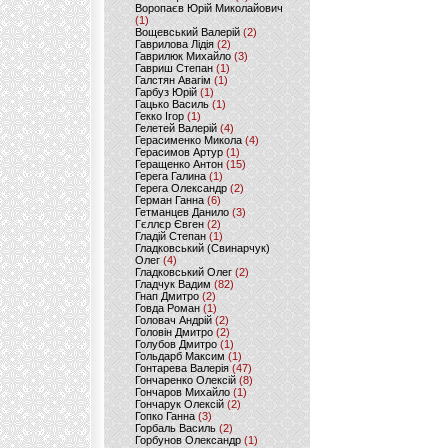
Воропаєв Юрій Миколайович
(1)
Вощевський Валерій
(2)
Гаврилова Лідія
(2)
Гаврилюк Михайло
(3)
Гавриш Степан
(1)
Галстян Авагім
(1)
Гарбуз Юрій
(1)
Гацько Василь
(1)
Гекко Ігор
(1)
Гелетей Валерій
(4)
Герасименко Микола
(4)
Герасимов Артур
(1)
Геращенко Антон
(15)
Герега Галина
(1)
Герега Олександр
(2)
Герман Ганна
(6)
Гетманцев Данило
(3)
Гєллєр Євген
(2)
Гладій Степан
(1)
Гладковський (Свинарчук)
Олег
(4)
Гладковський Олег
(2)
Гладчук Вадим
(82)
Гнап Дмитро
(2)
Говда Роман
(1)
Головач Андрій
(2)
Головін Дмитро
(2)
Голубов Дмитро
(1)
Гольдарб Максим
(1)
Гонтарева Валерія
(47)
Гончаренко Олексій
(8)
Гончаров Михайло
(1)
Гончарук Олексій
(2)
Гопко Ганна
(3)
Горбаль Василь
(2)
Горбунов Олександр
(1)