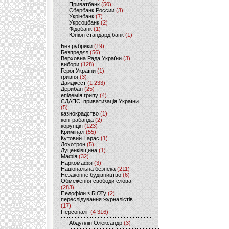
Приватбанк
(50)
Сбербанк России
(3)
Укрінбанк
(7)
Укрсоцбанк
(2)
Фідобанк
(1)
Юніон стандард банк
(1)
Без рубрики
(19)
Безпредєл
(56)
Верховна Рада України
(3)
вибори
(128)
Герої України
(1)
гривня
(3)
Дайджест
(1 233)
Дерибан
(25)
епідемія грипу
(4)
ЄДАПС: приватизація України
(5)
казнокрадство
(1)
контрабанда
(2)
корупція
(123)
Кримінал
(55)
Кутовий Тарас
(1)
Лохотрон
(5)
Луценківщина
(1)
Мафія
(32)
Наркомафія
(3)
Національна безпека
(211)
Незаконне будівництво
(6)
Обмеження свободи слова
(283)
Педофіли з БЮТу
(2)
переслідування журналістів
(17)
Персоналії
(4 316)
Абдуллін Олександр
(3)