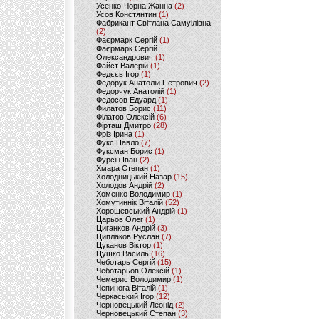
Усенко-Чорна Жанна
(2)
Усов Констянтин
(1)
Фабрикант Світлана Самуілівна
(2)
Фаєрмарк Сергій
(1)
Фаєрмарк Сергій
Олександрович
(1)
Файст Валерій
(1)
Федєєв Ігор
(1)
Федорук Анатолій Петрович
(2)
Федорчук Анатолій
(1)
Федосов Едуард
(1)
Филатов Борис
(11)
Філатов Олексій
(6)
Фірташ Дмитро
(28)
Фріз Ірина
(1)
Фукс Павло
(7)
Фуксман Борис
(1)
Фурсін Іван
(2)
Хмара Степан
(1)
Холодницький Назар
(15)
Холодов Андрій
(2)
Хоменко Володимир
(1)
Хомутиннік Віталій
(52)
Хорошевський Андрій
(1)
Царьов Олег
(1)
Циганков Андрій
(3)
Циплаков Руслан
(7)
Цуканов Віктор
(1)
Цушко Василь
(16)
Чеботарь Сергій
(15)
Чеботарьов Олексій
(1)
Чемерис Володимир
(1)
Чепинога Віталій
(1)
Черкаський Ігор
(12)
Черновецький Леонід
(2)
Черновецький Степан
(3)