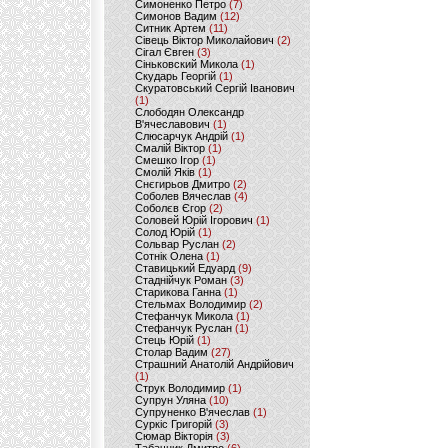
Симоненко Петро
(7)
Симонов Вадим
(12)
Ситник Артем
(11)
Сівець Віктор Миколайович
(2)
Сігал Євген
(3)
Сіньковский Микола
(1)
Скударь Георгій
(1)
Скуратовський Сергій Іванович
(1)
Слободян Олександр
В'ячеславович
(1)
Слюсарчук Андрій
(1)
Смалій Віктор
(1)
Смешко Ігор
(1)
Смолій Яків
(1)
Снєгирьов Дмитро
(2)
Соболев Вячеслав
(4)
Соболєв Єгор
(2)
Соловей Юрій Ігорович
(1)
Солод Юрій
(1)
Сольвар Руслан
(2)
Сотнік Олена
(1)
Ставицький Едуард
(9)
Стаднійчук Роман
(3)
Старикова Ганна
(1)
Стельмах Володимир
(2)
Стефанчук Микола
(1)
Стефанчук Руслан
(1)
Стець Юрій
(1)
Столар Вадим
(27)
Страшний Анатолій Андрійович
(1)
Струк Володимир
(1)
Супрун Уляна
(10)
Супруненко В'ячеслав
(1)
Суркіс Григорій
(3)
Сюмар Вікторія
(3)