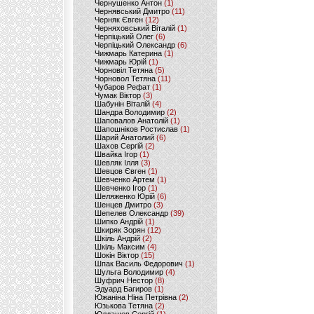
Чернушенко Антон
(1)
Чернявський Дмитро
(11)
Черняк Євген
(12)
Черняховський Віталій
(1)
Черпіцький Олег
(6)
Черпіцький Олександр
(6)
Чижмарь Катерина
(1)
Чижмарь Юрій
(1)
Чорновіл Тетяна
(5)
Чорновол Тетяна
(11)
Чубаров Рефат
(1)
Чумак Віктор
(3)
Шабунін Віталій
(4)
Шандра Володимир
(2)
Шаповалов Анатолій
(1)
Шапошніков Ростислав
(1)
Шарий Анатолий
(6)
Шахов Сергій
(2)
Швайка Ігор
(1)
Шевляк Ілля
(3)
Шевцов Євген
(1)
Шевченко Артем
(1)
Шевченко Ігор
(1)
Шеляженко Юрій
(6)
Шенцев Дмитро
(3)
Шепелев Олександр
(39)
Шипко Андрій
(1)
Шкиряк Зорян
(12)
Шкіль Андрій
(2)
Шкіль Максим
(4)
Шокін Віктор
(15)
Шпак Василь Федорович
(1)
Шульга Володимир
(4)
Шуфрич Нестор
(8)
Эдуард Багиров
(1)
Южаніна Ніна Петрівна
(2)
Юзькова Тетяна
(2)