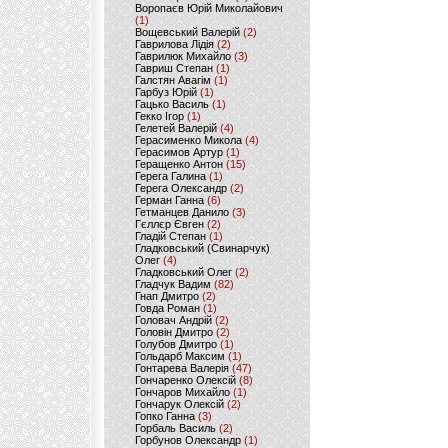
Воропаєв Юрій Миколайович
(1)
Вощевський Валерій
(2)
Гаврилова Лідія
(2)
Гаврилюк Михайло
(3)
Гавриш Степан
(1)
Галстян Авагім
(1)
Гарбуз Юрій
(1)
Гацько Василь
(1)
Гекко Ігор
(1)
Гелетей Валерій
(4)
Герасименко Микола
(4)
Герасимов Артур
(1)
Геращенко Антон
(15)
Герега Галина
(1)
Герега Олександр
(2)
Герман Ганна
(6)
Гетманцев Данило
(3)
Гєллєр Євген
(2)
Гладій Степан
(1)
Гладковський (Свинарчук)
Олег
(4)
Гладковський Олег
(2)
Гладчук Вадим
(82)
Гнап Дмитро
(2)
Говда Роман
(1)
Головач Андрій
(2)
Головін Дмитро
(2)
Голубов Дмитро
(1)
Гольдарб Максим
(1)
Гонтарева Валерія
(47)
Гончаренко Олексій
(8)
Гончаров Михайло
(1)
Гончарук Олексій
(2)
Гопко Ганна
(3)
Горбаль Василь
(2)
Горбунов Олександр
(1)