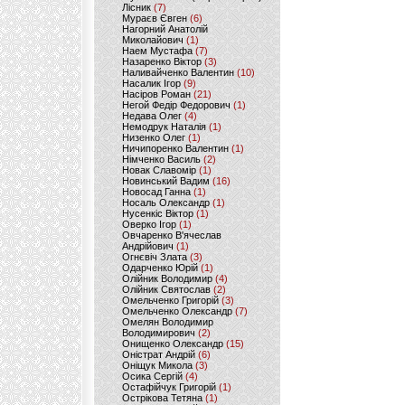
Лісник
(7)
Мураєв Євген
(6)
Нагорний Анатолій
Миколайович
(1)
Наем Мустафа
(7)
Назаренко Віктор
(3)
Наливайченко Валентин
(10)
Насалик Ігор
(9)
Насіров Роман
(21)
Негой Федір Федорович
(1)
Недава Олег
(4)
Немодрук Наталія
(1)
Низенко Олег
(1)
Ничипоренко Валентин
(1)
Німченко Василь
(2)
Новак Славомір
(1)
Новинський Вадим
(16)
Новосад Ганна
(1)
Носаль Олександр
(1)
Нусенкіс Віктор
(1)
Оверко Ігор
(1)
Овчаренко В'ячеслав
Андрійович
(1)
Огнєвіч Злата
(3)
Одарченко Юрій
(1)
Олійник Володимир
(4)
Олійник Святослав
(2)
Омельченко Григорій
(3)
Омельченко Олександр
(7)
Омелян Володимир
Володимирович
(2)
Онищенко Олександр
(15)
Оністрат Андрій
(6)
Оніщук Микола
(3)
Осика Сергій
(4)
Остафійчук Григорій
(1)
Острікова Тетяна
(1)