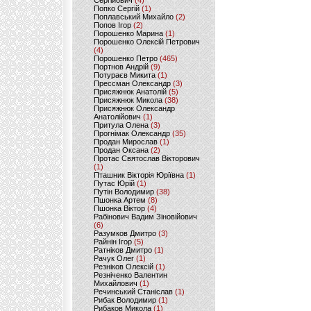
Сергійович
(4)
Попко Сергій
(1)
Поплавський Михайло
(2)
Попов Ігор
(2)
Порошенко Марина
(1)
Порошенко Олексій Петрович
(4)
Порошенко Петро
(465)
Портнов Андрій
(9)
Потураєв Микита
(1)
Прессман Олександр
(3)
Присяжнюк Анатолій
(5)
Присяжнюк Микола
(38)
Присяжнюк Олександр
Анатолійович
(1)
Притула Олена
(3)
Прогнімак Олександр
(35)
Продан Мирослав
(1)
Продан Оксана
(2)
Протас Святослав Вікторович
(1)
Пташник Вікторія Юріївна
(1)
Путас Юрій
(1)
Путін Володимир
(38)
Пшонка Артем
(8)
Пшонка Віктор
(4)
Рабінович Вадим Зіновійович
(6)
Разумков Дмитро
(3)
Райнін Ігор
(5)
Ратніков Дмитро
(1)
Рачук Олег
(1)
Резніков Олексій
(1)
Резніченко Валентин
Михайлович
(1)
Речинський Станіслав
(1)
Рибак Володимир
(1)
Рибаков Микола
(1)