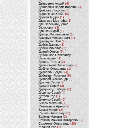
(1)
Денисенко Андрій
(6)
Денисенко Вадим Ігорович
(4)
Денісова Людміла
(6)
Дерев'янко Юрій
(10)
Деркач Андрій
(1)
Джемілєв Мустафа
(1)
Дзензерський Денис
Вікторович
(3)
Дзинзя Андрій
(1)
Дмитро Корчинський
(1)
Дмитрук Микола Ілліч
(1)
Дмитрунь Юрій
(1)
Добкін Дмитро
(1)
Добкін Михайло
(2)
Довгий Олесь
(6)
Долженков Олександр
Валерійович
(1)
Донець Тетяна
(2)
Дубинський Олександр
(2)
Дубілет Олександр
(1)
Дубневич Богдан
(4)
Дубневич Ярослав
(8)
Дубовой Олександр
(9)
Думчев Сергій
(2)
Дунаєв Сергій
(3)
Дурдинець Тиберій
(1)
Дядечко Сергій
(4)
Дятлов Ігор
(1)
Дяченко Сергій
(3)
Єжель Михайло
(1)
Ємельянов Артур
(2)
Єрмак Андрій
(2)
Єршов Олександр
(3)
Єфімов Максим
(3)
Єфімов Максим Вікторович
(2)
Єфремов Олександр
(20)
Жданов Ігор
(1)