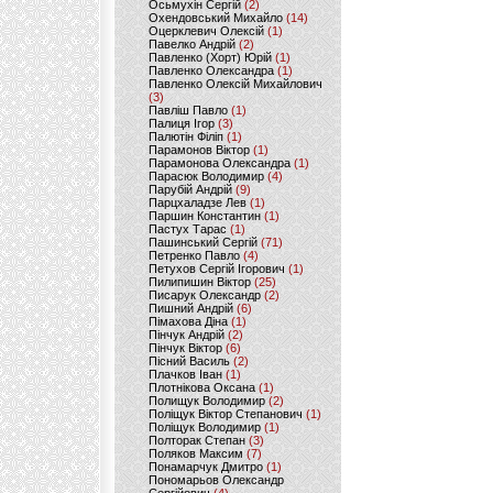
Осьмухін Сергій
(2)
Охендовський Михайло
(14)
Оцерклевич Олексій
(1)
Павелко Андрій
(2)
Павленко (Хорт) Юрій
(1)
Павленко Олександра
(1)
Павленко Олексій Михайлович
(3)
Павліш Павло
(1)
Палиця Ігор
(3)
Палютін Філіп
(1)
Парамонов Віктор
(1)
Парамонова Олександра
(1)
Парасюк Володимир
(4)
Парубій Андрій
(9)
Парцхаладзе Лев
(1)
Паршин Константин
(1)
Пастух Тарас
(1)
Пашинський Сергій
(71)
Петренко Павло
(4)
Петухов Сергій Ігорович
(1)
Пилипишин Віктор
(25)
Писарук Олександр
(2)
Пишний Андрій
(6)
Пімахова Діна
(1)
Пінчук Андрій
(2)
Пінчук Віктор
(6)
Пісний Василь
(2)
Плачков Іван
(1)
Плотнікова Оксана
(1)
Полищук Володимир
(2)
Поліщук Віктор Степанович
(1)
Поліщук Володимир
(1)
Полторак Степан
(3)
Поляков Максим
(7)
Понамарчук Дмитро
(1)
Пономарьов Олександр