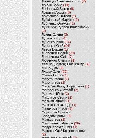
Лівшиць Олександр Ілліч
(2)
Ложкін Борис
(13)
Лозінський Віктор
(9)
Лозовий Андрій
(6)
Локтіонова Наталя
(1)
Лубківський Маркіян
(1)
Лубченко Олексій
(1)
Лук'янчук Руслан Валерійович
(2)
Лукаш Олена
(3)
Луценко Ігор
(4)
Луценко Ірина
(14)
Луценко Юрій
(94)
Львов Богдан
(1)
Льовочкін Сергій
(29)
Льовочкіна Юлія
(7)
Любченко Олексій
(1)
Лялька (Горган) Олександр
(4)
Лях Вадим
(1)
Ляшко Олег
(85)
М'ялик Віктор
(1)
Магута Роман
(1)
Мазепа Ігор
(2)
Макар'ян Давид Борисович
(1)
Макаренко Анатолій
(2)
Македон Юрій
(3)
Максімов Сергій
(1)
Маліков Віталій
(1)
Малінін Олександр
(1)
Манцуров Игорь
(1)
Маркевич Ярослав
Володимирович
(1)
Марков Ігор
(2)
Мартиненко Микола
(26)
Марушевська Юлія
(3)
Маслов Юрій Костянтинович
(2)