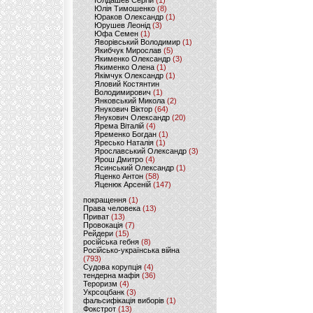
Юлдашев Сергій
(1)
Юлія Тимошенко
(8)
Юраков Олександр
(1)
Юрушев Леонід
(3)
Юфа Семен
(1)
Яворівський Володимир
(1)
Якибчук Мирослав
(5)
Якименко Олександр
(3)
Якименко Олена
(1)
Якімчук Олександр
(1)
Яловий Костянтин
Володимирович
(1)
Янковський Микола
(2)
Янукович Віктор
(64)
Янукович Олександр
(20)
Ярема Віталій
(4)
Яременко Богдан
(1)
Яресько Наталія
(1)
Ярославський Олександр
(3)
Ярош Дмитро
(4)
Ясинський Олександр
(1)
Яценко Антон
(58)
Яценюк Арсеній
(147)
покращення
(1)
Права человека
(13)
Приват
(13)
Провокація
(7)
Рейдери
(15)
російська гебня
(8)
Російсько-українська війна
(793)
Судова корупція
(4)
тендерна мафія
(36)
Тероризм
(4)
Укрсоцбанк
(3)
фальсифікація виборів
(1)
Фокстрот
(13)