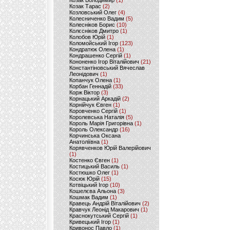
Козак Володимир
(1)
Козак Тарас
(2)
Козловський Олег
(4)
Колесниченко Вадим
(5)
Колесніков Борис
(10)
Колєсніков Дмитро
(1)
Колобов Юрій
(1)
Коломойський Ігор
(123)
Кондратюк Олена
(1)
Кондрашенко Сергій
(1)
Кононенко Ігор Віталійович
(21)
Константіновський Вячеслав
Леонідович
(1)
Копанчук Олена
(1)
Корбан Геннадій
(33)
Корж Віктор
(3)
Корнацький Аркадій
(2)
Корнійчук Євген
(1)
Коровченко Сергій
(1)
Королевська Наталія
(5)
Король Марія Григорівна
(1)
Король Олександр
(16)
Корчинська Оксана
Анатоліївна
(1)
Корявченков Юрій Валерійович
(1)
Костенко Євген
(1)
Костицький Василь
(1)
Костюшко Олег
(1)
Косюк Юрій
(15)
Котвіцький Ігор
(10)
Кошелєва Альона
(3)
Кошмак Вадим
(1)
Кравець Андрій Віталійович
(2)
Кравчук Леонід Макарович
(1)
Краснокутський Сергій
(1)
Кривецький Ігор
(1)
Кривонос Павло
(1)