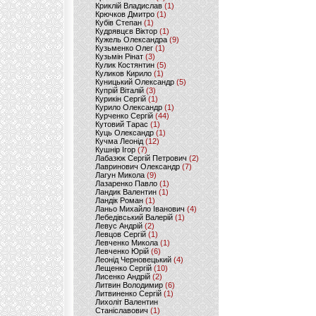
Криклій Владислав
(1)
Крючков Дмитро
(1)
Кубів Степан
(1)
Кудрявцєв Віктор
(1)
Кужель Олександра
(9)
Кузьменко Олег
(1)
Кузьмін Рінат
(3)
Кулик Костянтин
(5)
Куликов Кирило
(1)
Куницький Олександр
(5)
Купрій Віталій
(3)
Курикін Сергій
(1)
Курило Олександр
(1)
Курченко Сергій
(44)
Кутовий Тарас
(1)
Куць Олександр
(1)
Кучма Леонід
(12)
Кушнір Ігор
(7)
Лабазюк Сергій Петрович
(2)
Лавринович Олександр
(7)
Лагун Микола
(9)
Лазаренко Павло
(1)
Ландик Валентин
(1)
Ландік Роман
(1)
Ланьо Михайло Іванович
(4)
Лебедівський Валерій
(1)
Левус Андрій
(2)
Левцов Сергій
(1)
Левченко Микола
(1)
Левченко Юрій
(6)
Леонід Черновецький
(4)
Лещенко Сергій
(10)
Лисенко Андрій
(2)
Литвин Володимир
(6)
Литвиненко Сергій
(1)
Лихоліт Валентин
Станіславович
(1)