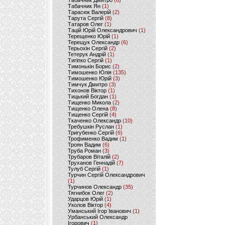
Табачник Дмитро
(6)
Табачник Ян
(1)
Тарасюк Валерій
(2)
Тарута Сергій
(8)
Татаров Олег
(1)
Тацій Юрій Олександрович
(1)
Терещенко Юрій
(1)
Терещук Олександр
(6)
Терьохін Сергій
(2)
Тетерук Андрій
(1)
Тигіпко Сергій
(1)
Тимонькін Борис
(2)
Тимошенко Юлія
(135)
Тимошенко Юрій
(3)
Тимчук Дмитро
(3)
Тихонов Віктор
(1)
Тицький Богдан
(1)
Тищенко Микола
(2)
Тищенко Олена
(8)
Тищенко Сергій
(4)
Ткаченко Олександр
(10)
Требушкін Руслан
(1)
Тригубенко Сергій
(6)
Трофименко Вадим
(1)
Троян Вадим
(6)
Труба Роман
(3)
Трубаров Віталій
(2)
Труханов Геннадій
(7)
Тулуб Сергій
(1)
Турчин Сергій Олександрович
(1)
Турчинов Олександр
(35)
Тягнибок Олег
(2)
Ударцов Юрій
(1)
Уколов Віктор
(4)
Уманський Ігор Іванович
(1)
Урбанський Олександр
Ігорович
(1)