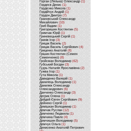
Горган (Лялька) Олександр
(1)
Гордеєв Денис
(1)
Гордієнко Микола
(1)
Гордійчук Андрій
(1)
Гордон Дмитро
(7)
Грановський Олександр
Михайлович
(10)
Гриб Вадим
(1)
Григоришин Костянтин
(5)
Гримчак Юрій
(1)
Гриневецький Сергій
(1)
Гринів Ігор
(3)
Грицак Василь
(2)
Грицак Василь Сергійович
(4)
Гриценко Анатолій
(8)
Грішин Костянтин (Семен
Семенченко)
(8)
Гройсман Володимир
(62)
Губський Богдан
(3)
Гудзь Наталія Ярославівна
(2)
Гужва Ігор
(1)
Гута Микола
(1)
Давиденко Валерій
(1)
Данилець Володимир
(1)
Данилюк Олександр
Олександрович
(6)
Данченко Олександр
(3)
Дегрик Олена
(1)
Дейдей Євген Сергійович
(9)
Дейнеко Сергій
(1)
Демішкан Володимир
(1)
Демчак Руслан
(12)
Демченко Людмила
(1)
Демчина Павло
(4)
Демчишин Володимир
(5)
Демчук Ольга
(1)
Денисенко Анатолій Петрович