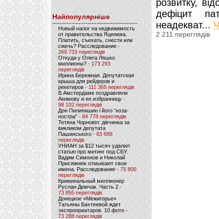
розвитку, від
дефіцит пат
Найпопулярніше
неадекват...
Ч
Новый налог на недвижимость
2 211 переглядів
от правительства Яценюка.
Платить, съехать, снести или
сжечь? Расследование
-
269 733 переглядів
Откуда у Олега Ляшко
миллионы?
- 173 293
переглядів
Ирина Бережная. Депутатская
крыша для рейдеров и
рекетиров
- 111 365 переглядів
В Амстердаме поздравляли
Акимову и ее избранницу
-
98 102 переглядів
Дон Пилипишин і його “коза-
ностра”
- 84 778 переглядів
Тетяна Чорновіл: дівчинка за
викликом депутата
Пашинського
- 83 689
переглядів
УНИАН за $12 тысяч удалил
статью про митинг под СБУ.
Вадим Симонов и Николай
Присяжнюк отмывают свои
имена. Расследование
- 75 800
переглядів
Криминальный миллионер
Руслан Демчак. Часть 2
-
73 855 переглядів
Донецкое «Межигорье»
Татьяны Бахтеевой ждет
экспроприаторов. 10 фото
-
73 288 переглядів