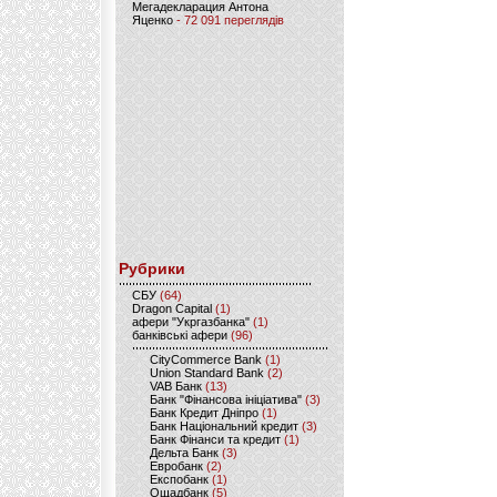
Мегадекларация Антона
Яценко
- 72 091 переглядів
Рубрики
CБУ
(64)
Dragon Capital
(1)
афери "Укргазбанка"
(1)
банківські афери
(96)
CityCommerce Bank
(1)
Union Standard Bank
(2)
VAB Банк
(13)
Банк "Фінансова ініціатива"
(3)
Банк Кредит Дніпро
(1)
Банк Національний кредит
(3)
Банк Фінанси та кредит
(1)
Дельта Банк
(3)
Евробанк
(2)
Експобанк
(1)
Ощадбанк
(5)