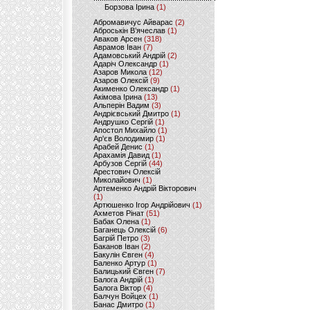
Борзова Ірина
(1)
Абромавичус Айварас
(2)
Аброськін В’ячеслав
(1)
Аваков Арсен
(318)
Аврамов Іван
(7)
Адамовський Андрій
(2)
Адаріч Олександр
(1)
Азаров Микола
(12)
Азаров Олексій
(9)
Акименко Олександр
(1)
Акімова Ірина
(13)
Альперін Вадим
(3)
Андрієвський Дмитро
(1)
Андрушко Сергій
(1)
Апостол Михайло
(1)
Ар'єв Володимир
(1)
Арабей Денис
(1)
Арахамія Давид
(1)
Арбузов Сергій
(44)
Арестович Олексій
Миколайович
(1)
Артеменко Андрій Вікторович
(1)
Артюшенко Ігор Андрійович
(1)
Ахметов Рінат
(51)
Бабак Олена
(1)
Баганець Олексій
(6)
Багрій Петро
(3)
Баканов Іван
(2)
Бакулін Євген
(4)
Баленко Артур
(1)
Балицький Євген
(7)
Балога Андрій
(1)
Балога Віктор
(4)
Балчун Войцех
(1)
Банас Дмитро
(1)