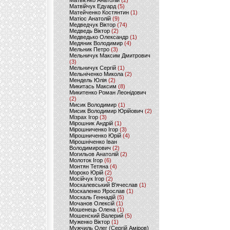
Матвієнко Анатолій
(2)
Матвійчук Едуард
(5)
Матейченко Костянтин
(1)
Матіос Анатолій
(9)
Медведчук Віктор
(74)
Медведь Віктор
(2)
Медведько Олександр
(1)
Медяник Володимир
(4)
Мельник Петро
(3)
Мельничук Максим Дмитрович
(3)
Мельничук Сергій
(1)
Мельніченко Микола
(2)
Мендель Юлія
(2)
Микитась Максим
(8)
Микитенко Роман Леонідович
(2)
Мисик Володимир
(1)
Мисик Володимир Юрійович
(2)
Мізрах Ігор
(3)
Мірошник Андрій
(1)
Мірошниченко Ігор
(3)
Мірошниченко Юрій
(4)
Мірошніченко Іван
Володимирович
(2)
Могильов Анатолій
(2)
Молоток Ігор
(6)
Монтян Тетяна
(4)
Мороко Юрій
(2)
Мосійчук Ігор
(2)
Москалевський В'ячеслав
(1)
Москаленко Ярослав
(1)
Москаль Геннадій
(5)
Мочанов Олексій
(1)
Мошенець Олена
(1)
Мошенский Валерий
(5)
Муженко Віктор
(1)
Мужчиль Олег (Сергій Аміров)