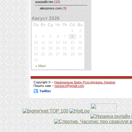
шахрайство
(12)
aliexpress.com
(3)
Август 2026
Пн
Вт
Ср
Чт
Пт
Сб
Вс
1
2
3
4
5
6
7
8
9
10
11
12
13
14
15
16
17
18
19
20
21
22
23
24
25
26
27
28
29
30
31
« Июл
Copyright © –
Національне Бюро Розслідувань України
Пишіть нам –
nacburo@gmail.com
.