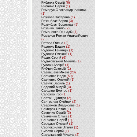
Рибалка Сергій
(6)
Рибалко Сергій
(1)
Римарук Олександр Іванович
(1)
Рожкова Катерина
(1)
Розенблат Борис
(3)
Розенблат Борислав
(8)
Розенко Павло
(2)
Романенко Геннадій
(1)
Романов Роман Анатолійович
(2)
Ротова Олена
(2)
Руденко Вадим
(1)
Руденко Геннадій
(1)
Руденко Олексій
(1)
Рудик Сергій
(6)
Рудьковський Микола
(1)
Руслан Арсірій
(1)
Рябчин Олексій
(1)
Саакашвілі Міхеіл
(28)
Савченко Надія
(50)
Савченко Олексій
(1)
Савчук Василь
(1)
Садовий Андрій
(3)
Сандлер Дмитро
(1)
Сапожко Ігор
(1)
Святаш Дмитро
(2)
Святослав Олійник
(2)
Севрюков Владислав
(1)
Семерак Остап
(1)
Семочко Сергій
(3)
Семченко Ольга
(1)
Сенченко Сергій
(1)
Середюк Олексій
(1)
Серпокрилов Віталій
(1)
Сивохо Сергій
(1)
Сивульський Микола
(2)