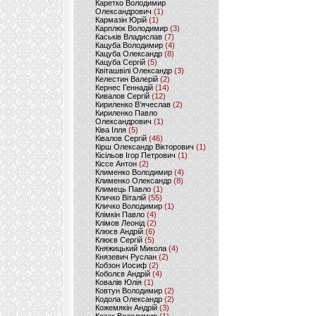
Каретко Володимир
Олександрович
(1)
Кармазін Юрій
(1)
Карплюк Володимир
(3)
Каськів Владислав
(7)
Кацуба Володимир
(4)
Кацуба Олександр
(8)
Кацуба Сергій
(5)
Квіташвілі Олександр
(3)
Келестин Валерій
(2)
Кернес Геннадій
(14)
Кивалов Сергій
(12)
Кириленко В’ячеслав
(2)
Кириленко Павло
Олександрович
(1)
Ківа Ілля
(5)
Ківалов Сергій
(46)
Кірш Олександр Вікторович
(1)
Кісільов Ігор Петрович
(1)
Кіссе Антон
(2)
Клименко Володимир
(4)
Клименко Олександр
(8)
Климець Павло
(1)
Кличко Віталій
(55)
Кличко Володимир
(1)
Клімкін Павло
(4)
Клімов Леонід
(2)
Клюєв Андрій
(6)
Клюєв Сергій
(5)
Княжицький Микола
(4)
Князевич Руслан
(2)
Кобзон Иосиф
(2)
Коболєв Андрій
(4)
Ковалів Юлія
(1)
Ковтун Володимир
(2)
Кодола Олександр
(2)
Кожемякін Андрій
(3)