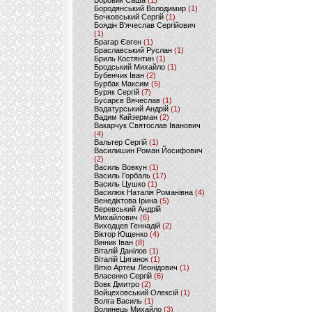
Боровик Саша
(1)
Бородянський Володимир
(1)
Бочковський Сергій
(1)
Боядін В'ячеслав Сергійович
(1)
Брагар Євген
(1)
Браславський Руслан
(1)
Бриль Костянтин
(1)
Бродський Михайло
(1)
Бубенчик Іван
(2)
Бурбак Максим
(5)
Буряк Сергій
(7)
Бусарєв Вячеслав
(1)
Вадатурський Андрій
(1)
Вадим Кайзерман
(2)
Вакарчук Святослав Іванович
(4)
Вальтер Сергій
(1)
Василишин Роман Йосифович
(2)
Василь Вовкун
(1)
Василь Горбаль
(17)
Василь Цушко
(1)
Василюк Наталія Романівна
(4)
Венедіктова Ірина
(5)
Веревський Андрій
Михайлович
(6)
Виходцев Геннадій
(2)
Віктор Ющенко
(4)
Вінник Іван
(8)
Віталій Данілов
(1)
Віталій Циганок
(1)
Вітко Артем Леонідович
(1)
Власенко Сергій
(6)
Вовк Дмитро
(2)
Войцеховський Олексій
(1)
Волга Василь
(1)
Волинець Михайло
(3)