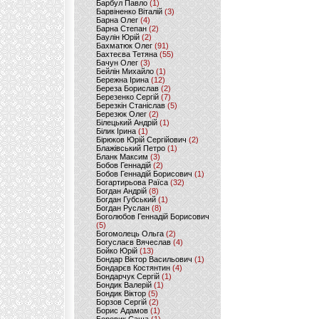
Барбул Павло
(1)
Барвіненко Віталій
(3)
Барна Олег
(4)
Барна Степан
(2)
Баулін Юрій
(2)
Бахматюк Олег
(91)
Бахтеєва Тетяна
(55)
Бачун Олег
(3)
Бейлін Михайло
(1)
Бережна Ірина
(12)
Береза Борислав
(2)
Березенко Сергій
(7)
Березкін Станіслав
(5)
Березюк Олег
(2)
Білецький Андрій
(1)
Білик Ірина
(1)
Бірюков Юрій Сергійович
(2)
Блажівський Петро
(1)
Бланк Максим
(3)
Бобов Геннадій
(2)
Бобов Геннадій Борисович
(1)
Богартирьова Раїса
(32)
Богдан Андрій
(8)
Богдан Губський
(1)
Богдан Руслан
(8)
Боголюбов Геннадій Борисович
(5)
Богомолець Ольга
(2)
Богуслаєв Вячеслав
(4)
Бойко Юрій
(13)
Бондар Віктор Васильович
(1)
Бондарєв Костянтин
(4)
Бондарчук Сергій
(1)
Бондик Валерій
(1)
Бондик Віктор
(5)
Борзов Сергiй
(2)
Борис Адамов
(1)