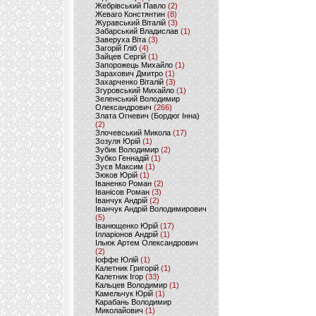
Жебрівський Павло
(2)
Жеваго Констянтин
(8)
Журавський Віталій
(3)
Забарський Владислав
(1)
Заверуха Віта
(3)
Загорій Гліб
(4)
Зайцев Сергій
(1)
Запорожець Михайло
(1)
Зарахович Дмитро
(1)
Захарченко Віталій
(3)
Згуровський Михайло
(1)
Зеленський Володимир
Олександрович
(266)
Злата Огневич (Бордюг Інна)
(2)
Злочевський Микола
(17)
Зозуля Юрій
(1)
Зубик Володимир
(2)
Зубко Геннадій
(1)
Зуєв Максим
(1)
Зюков Юрій
(1)
Іваненко Роман
(2)
Іванісов Роман
(3)
Іванчук Андрій
(2)
Іванчук Андрій Володимирович
(5)
Іванющенко Юрій
(17)
Ілларіонов Андрій
(1)
Ільюк Артем Олександрович
(2)
Іоффе Юлій
(1)
Калетник Григорій
(1)
Калетник Ігор
(33)
Кальцев Володимир
(1)
Камельчук Юрій
(1)
Карабань Володимир
Миколайович
(1)