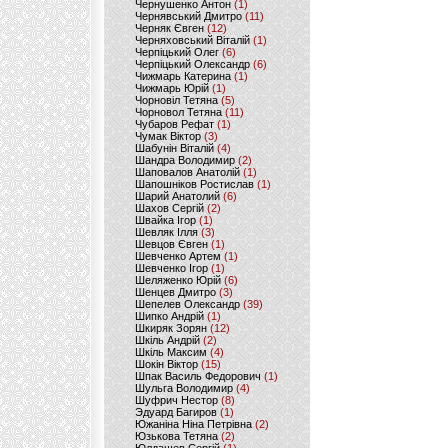
Чернушенко Антон
(1)
Чернявський Дмитро
(11)
Черняк Євген
(12)
Черняховський Віталій
(1)
Черпіцький Олег
(6)
Черпіцький Олександр
(6)
Чижмарь Катерина
(1)
Чижмарь Юрій
(1)
Чорновіл Тетяна
(5)
Чорновол Тетяна
(11)
Чубаров Рефат
(1)
Чумак Віктор
(3)
Шабунін Віталій
(4)
Шандра Володимир
(2)
Шаповалов Анатолій
(1)
Шапошніков Ростислав
(1)
Шарий Анатолий
(6)
Шахов Сергій
(2)
Швайка Ігор
(1)
Шевляк Ілля
(3)
Шевцов Євген
(1)
Шевченко Артем
(1)
Шевченко Ігор
(1)
Шеляженко Юрій
(6)
Шенцев Дмитро
(3)
Шепелев Олександр
(39)
Шипко Андрій
(1)
Шкиряк Зорян
(12)
Шкіль Андрій
(2)
Шкіль Максим
(4)
Шокін Віктор
(15)
Шпак Василь Федорович
(1)
Шульга Володимир
(4)
Шуфрич Нестор
(8)
Эдуард Багиров
(1)
Южаніна Ніна Петрівна
(2)
Юзькова Тетяна
(2)