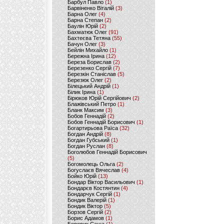
Барбул Павло
(1)
Барвіненко Віталій
(3)
Барна Олег
(4)
Барна Степан
(2)
Баулін Юрій
(2)
Бахматюк Олег
(91)
Бахтеєва Тетяна
(55)
Бачун Олег
(3)
Бейлін Михайло
(1)
Бережна Ірина
(12)
Береза Борислав
(2)
Березенко Сергій
(7)
Березкін Станіслав
(5)
Березюк Олег
(2)
Білецький Андрій
(1)
Білик Ірина
(1)
Бірюков Юрій Сергійович
(2)
Блажівський Петро
(1)
Бланк Максим
(3)
Бобов Геннадій
(2)
Бобов Геннадій Борисович
(1)
Богартирьова Раїса
(32)
Богдан Андрій
(8)
Богдан Губський
(1)
Богдан Руслан
(8)
Боголюбов Геннадій Борисович
(5)
Богомолець Ольга
(2)
Богуслаєв Вячеслав
(4)
Бойко Юрій
(13)
Бондар Віктор Васильович
(1)
Бондарєв Костянтин
(4)
Бондарчук Сергій
(1)
Бондик Валерій
(1)
Бондик Віктор
(5)
Борзов Сергiй
(2)
Борис Адамов
(1)