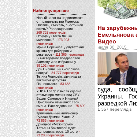
Найпопулярніше
Новый налог на недвижимость
от правительства Яценюка.
Платить, съехать, снести или
На зарубежн
сжечь? Расследование
-
269 732 переглядів
Емельянова а
Откуда у Олега Ляшко
миллионы?
- 173 293
Видео
переглядів
июля 30, 2015
Ирина Бережная. Депутатская
крыша для рейдеров и
рекетиров
- 111 365 переглядів
В Амстердаме поздравляли
Акимову и ее избранницу
-
98 102 переглядів
Дон Пилипишин і його “коза-
ностра”
- 84 777 переглядів
Тетяна Чорновіл: дівчинка за
викликом депутата
Пашинського
- 83 688
переглядів
суда, сооб
УНИАН за $12 тысяч удалил
Украины. Го
статью про митинг под СБУ.
Вадим Симонов и Николай
разведкой Ли
Присяжнюк отмывают свои
имена. Расследование
- 75 800
1 357 переглядів
переглядів
Криминальный миллионер
Руслан Демчак. Часть 2
-
73 855 переглядів
Донецкое «Межигорье»
Татьяны Бахтеевой ждет
экспроприаторов. 10 фото
-
73 288 переглядів