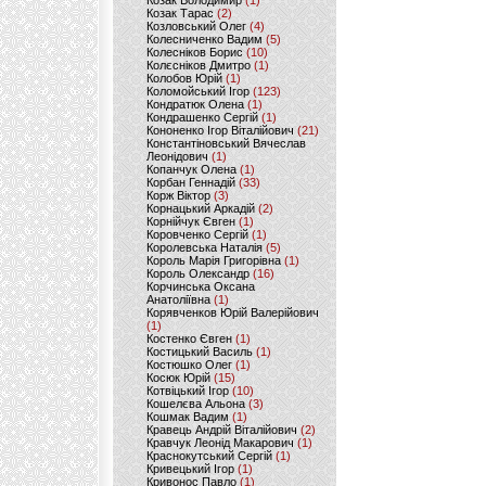
Козак Володимир
(1)
Козак Тарас
(2)
Козловський Олег
(4)
Колесниченко Вадим
(5)
Колесніков Борис
(10)
Колєсніков Дмитро
(1)
Колобов Юрій
(1)
Коломойський Ігор
(123)
Кондратюк Олена
(1)
Кондрашенко Сергій
(1)
Кононенко Ігор Віталійович
(21)
Константіновський Вячеслав
Леонідович
(1)
Копанчук Олена
(1)
Корбан Геннадій
(33)
Корж Віктор
(3)
Корнацький Аркадій
(2)
Корнійчук Євген
(1)
Коровченко Сергій
(1)
Королевська Наталія
(5)
Король Марія Григорівна
(1)
Король Олександр
(16)
Корчинська Оксана
Анатоліївна
(1)
Корявченков Юрій Валерійович
(1)
Костенко Євген
(1)
Костицький Василь
(1)
Костюшко Олег
(1)
Косюк Юрій
(15)
Котвіцький Ігор
(10)
Кошелєва Альона
(3)
Кошмак Вадим
(1)
Кравець Андрій Віталійович
(2)
Кравчук Леонід Макарович
(1)
Краснокутський Сергій
(1)
Кривецький Ігор
(1)
Кривонос Павло
(1)