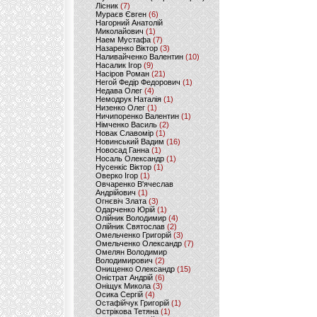
Лісник
(7)
Мураєв Євген
(6)
Нагорний Анатолій
Миколайович
(1)
Наем Мустафа
(7)
Назаренко Віктор
(3)
Наливайченко Валентин
(10)
Насалик Ігор
(9)
Насіров Роман
(21)
Негой Федір Федорович
(1)
Недава Олег
(4)
Немодрук Наталія
(1)
Низенко Олег
(1)
Ничипоренко Валентин
(1)
Німченко Василь
(2)
Новак Славомір
(1)
Новинський Вадим
(16)
Новосад Ганна
(1)
Носаль Олександр
(1)
Нусенкіс Віктор
(1)
Оверко Ігор
(1)
Овчаренко В'ячеслав
Андрійович
(1)
Огнєвіч Злата
(3)
Одарченко Юрій
(1)
Олійник Володимир
(4)
Олійник Святослав
(2)
Омельченко Григорій
(3)
Омельченко Олександр
(7)
Омелян Володимир
Володимирович
(2)
Онищенко Олександр
(15)
Оністрат Андрій
(6)
Оніщук Микола
(3)
Осика Сергій
(4)
Остафійчук Григорій
(1)
Острікова Тетяна
(1)