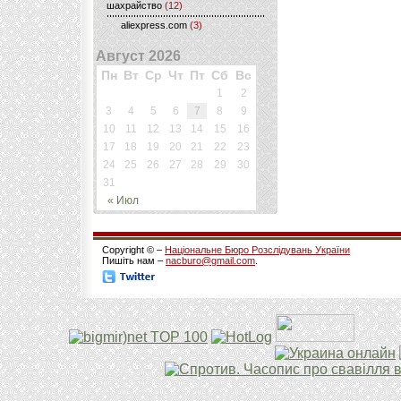
шахрайство
(12)
aliexpress.com
(3)
Август 2026
Пн
Вт
Ср
Чт
Пт
Сб
Вс
1
2
3
4
5
6
7
8
9
10
11
12
13
14
15
16
17
18
19
20
21
22
23
24
25
26
27
28
29
30
31
« Июл
Copyright © –
Національне Бюро Розслідувань України
Пишіть нам –
nacburo@gmail.com
.