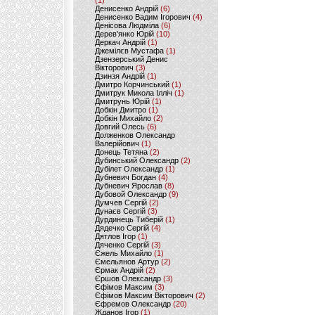
(1)
Денисенко Андрій
(6)
Денисенко Вадим Ігорович
(4)
Денісова Людміла
(6)
Дерев'янко Юрій
(10)
Деркач Андрій
(1)
Джемілєв Мустафа
(1)
Дзензерський Денис
Вікторович
(3)
Дзинзя Андрій
(1)
Дмитро Корчинський
(1)
Дмитрук Микола Ілліч
(1)
Дмитрунь Юрій
(1)
Добкін Дмитро
(1)
Добкін Михайло
(2)
Довгий Олесь
(6)
Долженков Олександр
Валерійович
(1)
Донець Тетяна
(2)
Дубинський Олександр
(2)
Дубілет Олександр
(1)
Дубневич Богдан
(4)
Дубневич Ярослав
(8)
Дубовой Олександр
(9)
Думчев Сергій
(2)
Дунаєв Сергій
(3)
Дурдинець Тиберій
(1)
Дядечко Сергій
(4)
Дятлов Ігор
(1)
Дяченко Сергій
(3)
Єжель Михайло
(1)
Ємельянов Артур
(2)
Єрмак Андрій
(2)
Єршов Олександр
(3)
Єфімов Максим
(3)
Єфімов Максим Вікторович
(2)
Єфремов Олександр
(20)
Жданов Ігор
(1)