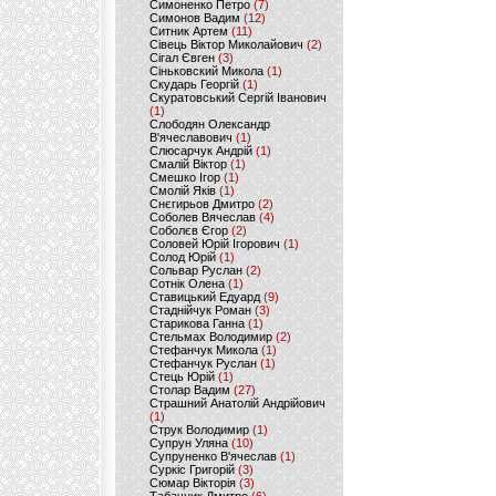
Симоненко Петро
(7)
Симонов Вадим
(12)
Ситник Артем
(11)
Сівець Віктор Миколайович
(2)
Сігал Євген
(3)
Сіньковский Микола
(1)
Скударь Георгій
(1)
Скуратовський Сергій Іванович
(1)
Слободян Олександр
В'ячеславович
(1)
Слюсарчук Андрій
(1)
Смалій Віктор
(1)
Смешко Ігор
(1)
Смолій Яків
(1)
Снєгирьов Дмитро
(2)
Соболев Вячеслав
(4)
Соболєв Єгор
(2)
Соловей Юрій Ігорович
(1)
Солод Юрій
(1)
Сольвар Руслан
(2)
Сотнік Олена
(1)
Ставицький Едуард
(9)
Стаднійчук Роман
(3)
Старикова Ганна
(1)
Стельмах Володимир
(2)
Стефанчук Микола
(1)
Стефанчук Руслан
(1)
Стець Юрій
(1)
Столар Вадим
(27)
Страшний Анатолій Андрійович
(1)
Струк Володимир
(1)
Супрун Уляна
(10)
Супруненко В'ячеслав
(1)
Суркіс Григорій
(3)
Сюмар Вікторія
(3)