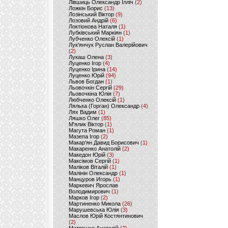
Лівшиць Олександр Ілліч
(2)
Ложкін Борис
(13)
Лозінський Віктор
(9)
Лозовий Андрій
(6)
Локтіонова Наталя
(1)
Лубківський Маркіян
(1)
Лубченко Олексій
(1)
Лук'янчук Руслан Валерійович
(2)
Лукаш Олена
(3)
Луценко Ігор
(4)
Луценко Ірина
(14)
Луценко Юрій
(94)
Львов Богдан
(1)
Льовочкін Сергій
(29)
Льовочкіна Юлія
(7)
Любченко Олексій
(1)
Лялька (Горган) Олександр
(4)
Лях Вадим
(1)
Ляшко Олег
(85)
М'ялик Віктор
(1)
Магута Роман
(1)
Мазепа Ігор
(2)
Макар'ян Давид Борисович
(1)
Макаренко Анатолій
(2)
Македон Юрій
(3)
Максімов Сергій
(1)
Маліков Віталій
(1)
Малінін Олександр
(1)
Манцуров Игорь
(1)
Маркевич Ярослав
Володимирович
(1)
Марков Ігор
(2)
Мартиненко Микола
(26)
Марушевська Юлія
(3)
Маслов Юрій Костянтинович
(2)