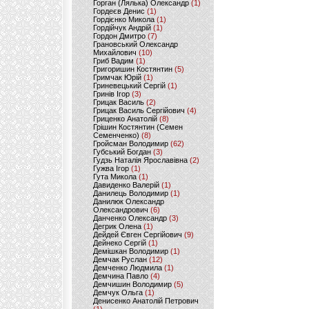
Горган (Лялька) Олександр
(1)
Гордеєв Денис
(1)
Гордієнко Микола
(1)
Гордійчук Андрій
(1)
Гордон Дмитро
(7)
Грановський Олександр
Михайлович
(10)
Гриб Вадим
(1)
Григоришин Костянтин
(5)
Гримчак Юрій
(1)
Гриневецький Сергій
(1)
Гринів Ігор
(3)
Грицак Василь
(2)
Грицак Василь Сергійович
(4)
Гриценко Анатолій
(8)
Грішин Костянтин (Семен
Семенченко)
(8)
Гройсман Володимир
(62)
Губський Богдан
(3)
Гудзь Наталія Ярославівна
(2)
Гужва Ігор
(1)
Гута Микола
(1)
Давиденко Валерій
(1)
Данилець Володимир
(1)
Данилюк Олександр
Олександрович
(6)
Данченко Олександр
(3)
Дегрик Олена
(1)
Дейдей Євген Сергійович
(9)
Дейнеко Сергій
(1)
Демішкан Володимир
(1)
Демчак Руслан
(12)
Демченко Людмила
(1)
Демчина Павло
(4)
Демчишин Володимир
(5)
Демчук Ольга
(1)
Денисенко Анатолій Петрович