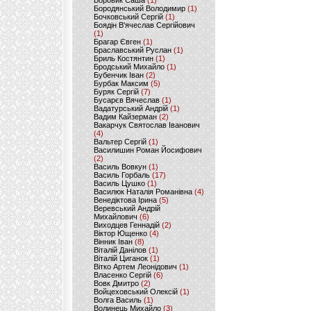
Боровик Саша
(1)
Бородянський Володимир
(1)
Бочковський Сергій
(1)
Боядін В'ячеслав Сергійович
(1)
Брагар Євген
(1)
Браславський Руслан
(1)
Бриль Костянтин
(1)
Бродський Михайло
(1)
Бубенчик Іван
(2)
Бурбак Максим
(5)
Буряк Сергій
(7)
Бусарєв Вячеслав
(1)
Вадатурський Андрій
(1)
Вадим Кайзерман
(2)
Вакарчук Святослав Іванович
(4)
Вальтер Сергій
(1)
Василишин Роман Йосифович
(2)
Василь Вовкун
(1)
Василь Горбаль
(17)
Василь Цушко
(1)
Василюк Наталія Романівна
(4)
Венедіктова Ірина
(5)
Веревський Андрій
Михайлович
(6)
Виходцев Геннадій
(2)
Віктор Ющенко
(4)
Вінник Іван
(8)
Віталій Данілов
(1)
Віталій Циганок
(1)
Вітко Артем Леонідович
(1)
Власенко Сергій
(6)
Вовк Дмитро
(2)
Войцеховський Олексій
(1)
Волга Василь
(1)
Волинець Михайло
(3)