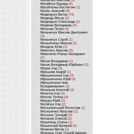
Матвієнко Анатолій
(2)
Матвійчук Едуард
(5)
Матейченко Костянтин
(1)
Матіос Анатолій
(9)
Медведчук Віктор
(74)
Медведь Віктор
(2)
Медведько Олександр
(1)
Медяник Володимир
(4)
Мельник Петро
(3)
Мельничук Максим Дмитрович
(3)
Мельничук Сергій
(1)
Мельніченко Микола
(2)
Мендель Юлія
(2)
Микитась Максим
(8)
Микитенко Роман Леонідович
(2)
Мисик Володимир
(1)
Мисик Володимир Юрійович
(2)
Мізрах Ігор
(3)
Мірошник Андрій
(1)
Мірошниченко Ігор
(3)
Мірошниченко Юрій
(4)
Мірошніченко Іван
Володимирович
(2)
Могильов Анатолій
(2)
Молоток Ігор
(6)
Монтян Тетяна
(4)
Мороко Юрій
(2)
Мосійчук Ігор
(2)
Москалевський В'ячеслав
(1)
Москаленко Ярослав
(1)
Москаль Геннадій
(5)
Мочанов Олексій
(1)
Мошенець Олена
(1)
Мошенский Валерий
(5)
Муженко Віктор
(1)
Мужчиль Олег (Сергій Аміров)