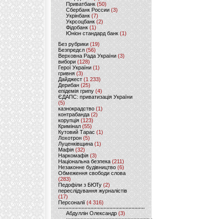
Приватбанк
(50)
Сбербанк России
(3)
Укрінбанк
(7)
Укрсоцбанк
(2)
Фідобанк
(1)
Юніон стандард банк
(1)
Без рубрики
(19)
Безпредєл
(56)
Верховна Рада України
(3)
вибори
(128)
Герої України
(1)
гривня
(3)
Дайджест
(1 233)
Дерибан
(25)
епідемія грипу
(4)
ЄДАПС: приватизація України
(5)
казнокрадство
(1)
контрабанда
(2)
корупція
(123)
Кримінал
(55)
Кутовий Тарас
(1)
Лохотрон
(5)
Луценківщина
(1)
Мафія
(32)
Наркомафія
(3)
Національна безпека
(211)
Незаконне будівництво
(6)
Обмеження свободи слова
(283)
Педофіли з БЮТу
(2)
переслідування журналістів
(17)
Персоналії
(4 316)
Абдуллін Олександр
(3)