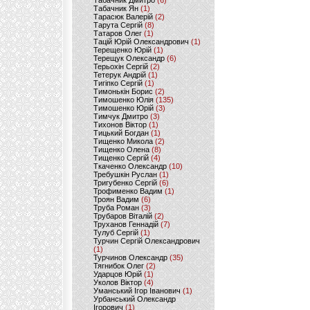
Табачник Дмитро
(6)
Табачник Ян
(1)
Тарасюк Валерій
(2)
Тарута Сергій
(8)
Татаров Олег
(1)
Тацій Юрій Олександрович
(1)
Терещенко Юрій
(1)
Терещук Олександр
(6)
Терьохін Сергій
(2)
Тетерук Андрій
(1)
Тигіпко Сергій
(1)
Тимонькін Борис
(2)
Тимошенко Юлія
(135)
Тимошенко Юрій
(3)
Тимчук Дмитро
(3)
Тихонов Віктор
(1)
Тицький Богдан
(1)
Тищенко Микола
(2)
Тищенко Олена
(8)
Тищенко Сергій
(4)
Ткаченко Олександр
(10)
Требушкін Руслан
(1)
Тригубенко Сергій
(6)
Трофименко Вадим
(1)
Троян Вадим
(6)
Труба Роман
(3)
Трубаров Віталій
(2)
Труханов Геннадій
(7)
Тулуб Сергій
(1)
Турчин Сергій Олександрович
(1)
Турчинов Олександр
(35)
Тягнибок Олег
(2)
Ударцов Юрій
(1)
Уколов Віктор
(4)
Уманський Ігор Іванович
(1)
Урбанський Олександр
Ігорович
(1)