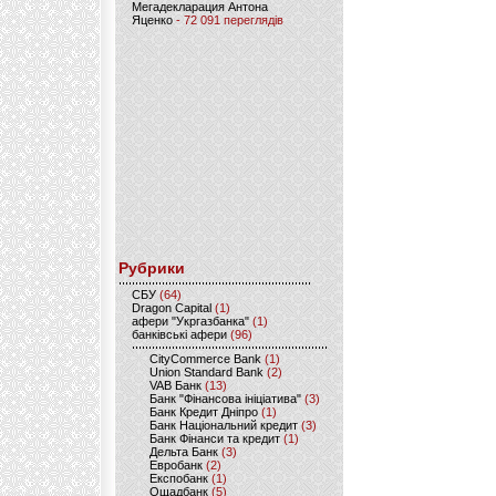
Мегадекларация Антона
Яценко
- 72 091 переглядів
Рубрики
CБУ
(64)
Dragon Capital
(1)
афери "Укргазбанка"
(1)
банківські афери
(96)
CityCommerce Bank
(1)
Union Standard Bank
(2)
VAB Банк
(13)
Банк "Фінансова ініціатива"
(3)
Банк Кредит Дніпро
(1)
Банк Національний кредит
(3)
Банк Фінанси та кредит
(1)
Дельта Банк
(3)
Евробанк
(2)
Експобанк
(1)
Ощадбанк
(5)