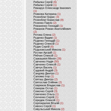
Рибалка Сергій
(6)
Рибалко Сергій
(1)
Римарук Олександр Іванович
(1)
Рожкова Катерина
(1)
Розенблат Борис
(3)
Розенблат Борислав
(8)
Розенко Павло
(2)
Романенко Геннадій
(1)
Романов Роман Анатолійович
(2)
Ротова Олена
(2)
Руденко Вадим
(1)
Руденко Геннадій
(1)
Руденко Олексій
(1)
Рудик Сергій
(6)
Рудьковський Микола
(1)
Руслан Арсірій
(1)
Рябчин Олексій
(1)
Саакашвілі Міхеіл
(28)
Савченко Надія
(50)
Савченко Олексій
(1)
Савчук Василь
(1)
Садовий Андрій
(3)
Сандлер Дмитро
(1)
Сапожко Ігор
(1)
Святаш Дмитро
(2)
Святослав Олійник
(2)
Севрюков Владислав
(1)
Семерак Остап
(1)
Семочко Сергій
(3)
Семченко Ольга
(1)
Сенченко Сергій
(1)
Середюк Олексій
(1)
Серпокрилов Віталій
(1)
Сивохо Сергій
(1)
Сивульський Микола
(2)