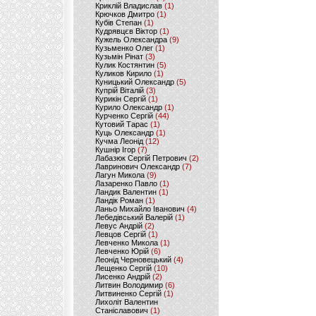
Криклій Владислав
(1)
Крючков Дмитро
(1)
Кубів Степан
(1)
Кудрявцєв Віктор
(1)
Кужель Олександра
(9)
Кузьменко Олег
(1)
Кузьмін Рінат
(3)
Кулик Костянтин
(5)
Куликов Кирило
(1)
Куницький Олександр
(5)
Купрій Віталій
(3)
Курикін Сергій
(1)
Курило Олександр
(1)
Курченко Сергій
(44)
Кутовий Тарас
(1)
Куць Олександр
(1)
Кучма Леонід
(12)
Кушнір Ігор
(7)
Лабазюк Сергій Петрович
(2)
Лавринович Олександр
(7)
Лагун Микола
(9)
Лазаренко Павло
(1)
Ландик Валентин
(1)
Ландік Роман
(1)
Ланьо Михайло Іванович
(4)
Лебедівський Валерій
(1)
Левус Андрій
(2)
Левцов Сергій
(1)
Левченко Микола
(1)
Левченко Юрій
(6)
Леонід Черновецький
(4)
Лещенко Сергій
(10)
Лисенко Андрій
(2)
Литвин Володимир
(6)
Литвиненко Сергій
(1)
Лихоліт Валентин
Станіславович
(1)