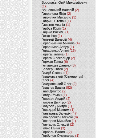
Воропаєв Юрій Миколайович
(1)
Вощевський Валерій
(2)
Гаврилова Лідія
(2)
Гаврилюк Михайло
(3)
Гавриш Степан
(1)
Галстян Авагім
(1)
Гарбуз Юрій
(1)
Гацько Василь
(1)
Гекко Ігор
(1)
Гелетей Валерій
(4)
Герасименко Микола
(4)
Герасимов Артур
(1)
Геращенко Антон
(15)
Герега Галина
(1)
Герега Олександр
(2)
Герман Ганна
(6)
Гетманцев Данило
(3)
Гєллєр Євген
(2)
Гладій Степан
(1)
Гладковський (Свинарчук)
Олег
(4)
Гладковський Олег
(2)
Гладчук Вадим
(82)
Гнап Дмитро
(2)
Говда Роман
(1)
Головач Андрій
(2)
Головін Дмитро
(2)
Голубов Дмитро
(1)
Гольдарб Максим
(1)
Гонтарева Валерія
(47)
Гончаренко Олексій
(8)
Гончаров Михайло
(1)
Гончарук Олексій
(2)
Гопко Ганна
(3)
Горбаль Василь
(2)
Горбунов Олександр
(1)