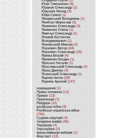
Юлдашев Сергій
(1)
Юлія Тимошенко
(8)
Юраков Олександр
(1)
Юрушев Леонід
(3)
Юфа Семен
(1)
Яворівський Володимир
(1)
Якибчук Мирослав
(5)
Якименко Олександр
(3)
Якименко Олена
(1)
Якімчук Олександр
(1)
Яловий Костянтин
Володимирович
(1)
Янковський Микола
(2)
Янукович Віктор
(64)
Янукович Олександр
(20)
Ярема Віталій
(4)
Яременко Богдан
(1)
Яресько Наталія
(1)
Ярославський Олександр
(3)
Ярош Дмитро
(4)
Ясинський Олександр
(1)
Яценко Антон
(58)
Яценюк Арсеній
(147)
покращення
(1)
Права человека
(13)
Приват
(13)
Провокація
(7)
Рейдери
(15)
російська гебня
(8)
Російсько-українська війна
(793)
Судова корупція
(4)
тендерна мафія
(36)
Тероризм
(4)
Укрсоцбанк
(3)
фальсифікація виборів
(1)
Фокстрот
(13)