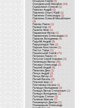
Осьмухін Сергій
(2)
Охендовський Михайло
(14)
Оцерклевич Олексій
(1)
Павелко Андрій
(2)
Павленко (Хорт) Юрій
(1)
Павленко Олександра
(1)
Павленко Олексій Михайлович
(3)
Павліш Павло
(1)
Палиця Ігор
(3)
Палютін Філіп
(1)
Парамонов Віктор
(1)
Парамонова Олександра
(1)
Парасюк Володимир
(4)
Парубій Андрій
(9)
Парцхаладзе Лев
(1)
Паршин Константин
(1)
Пастух Тарас
(1)
Пашинський Сергій
(71)
Петренко Павло
(4)
Петухов Сергій Ігорович
(1)
Пилипишин Віктор
(25)
Писарук Олександр
(2)
Пишний Андрій
(6)
Пімахова Діна
(1)
Пінчук Андрій
(2)
Пінчук Віктор
(6)
Пісний Василь
(2)
Плачков Іван
(1)
Плотнікова Оксана
(1)
Полищук Володимир
(2)
Поліщук Віктор Степанович
(1)
Поліщук Володимир
(1)
Полторак Степан
(3)
Поляков Максим
(7)
Понамарчук Дмитро
(1)
Пономарьов Олександр