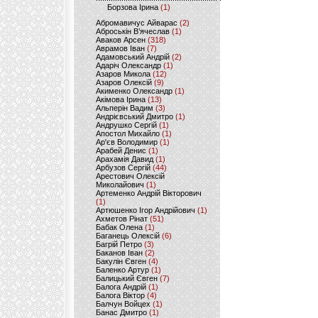
Борзова Ірина
(1)
Абромавичус Айварас
(2)
Аброськін В’ячеслав
(1)
Аваков Арсен
(318)
Аврамов Іван
(7)
Адамовський Андрій
(2)
Адаріч Олександр
(1)
Азаров Микола
(12)
Азаров Олексій
(9)
Акименко Олександр
(1)
Акімова Ірина
(13)
Альперін Вадим
(3)
Андрієвський Дмитро
(1)
Андрушко Сергій
(1)
Апостол Михайло
(1)
Ар'єв Володимир
(1)
Арабей Денис
(1)
Арахамія Давид
(1)
Арбузов Сергій
(44)
Арестович Олексій
Миколайович
(1)
Артеменко Андрій Вікторович
(1)
Артюшенко Ігор Андрійович
(1)
Ахметов Рінат
(51)
Бабак Олена
(1)
Баганець Олексій
(6)
Багрій Петро
(3)
Баканов Іван
(2)
Бакулін Євген
(4)
Баленко Артур
(1)
Балицький Євген
(7)
Балога Андрій
(1)
Балога Віктор
(4)
Балчун Войцех
(1)
Банас Дмитро
(1)