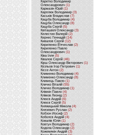
Каретко Володимир
Олександрович
(1)
Кармазін Юрій
(1)
Карплюк Володимир
(3)
Каськів Владислав
(7)
Кацуба Володимир
(4)
Кацуба Олександр
(8)
Кацуба Сергій
(5)
Квіташвілі Олександр
(3)
Келестин Валерій
(2)
Кернес Геннадій
(14)
Кивалов Сергій
(12)
Кириленко В’ячеслав
(2)
Кириленко Павло
Олександрович
(1)
Ківа Ілля
(5)
Ківалов Сергій
(46)
Кірш Олександр Вікторович
(1)
Кісільов Ігор Петрович
(1)
Кіссе Антон
(2)
Клименко Володимир
(4)
Клименко Олександр
(8)
Климець Павло
(1)
Кличко Віталій
(55)
Кличко Володимир
(1)
Клімкін Павло
(4)
Клімов Леонід
(2)
Клюєв Андрій
(6)
Клюєв Сергій
(5)
Княжицький Микола
(4)
Князевич Руслан
(2)
Кобзон Иосиф
(2)
Коболєв Андрій
(4)
Ковалів Юлія
(1)
Ковтун Володимир
(2)
Кодола Олександр
(2)
Кожемякін Андрій
(3)