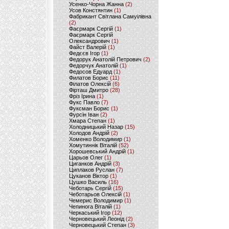
Усенко-Чорна Жанна
(2)
Усов Констянтин
(1)
Фабрикант Світлана Самуілівна
(2)
Фаєрмарк Сергій
(1)
Фаєрмарк Сергій
Олександрович
(1)
Файст Валерій
(1)
Федєєв Ігор
(1)
Федорук Анатолій Петрович
(2)
Федорчук Анатолій
(1)
Федосов Едуард
(1)
Филатов Борис
(11)
Філатов Олексій
(6)
Фірташ Дмитро
(28)
Фріз Ірина
(1)
Фукс Павло
(7)
Фуксман Борис
(1)
Фурсін Іван
(2)
Хмара Степан
(1)
Холодницький Назар
(15)
Холодов Андрій
(2)
Хоменко Володимир
(1)
Хомутиннік Віталій
(52)
Хорошевський Андрій
(1)
Царьов Олег
(1)
Циганков Андрій
(3)
Циплаков Руслан
(7)
Цуканов Віктор
(1)
Цушко Василь
(16)
Чеботарь Сергій
(15)
Чеботарьов Олексій
(1)
Чемерис Володимир
(1)
Чепинога Віталій
(1)
Черкаський Ігор
(12)
Черновецький Леонід
(2)
Черновецький Степан
(3)