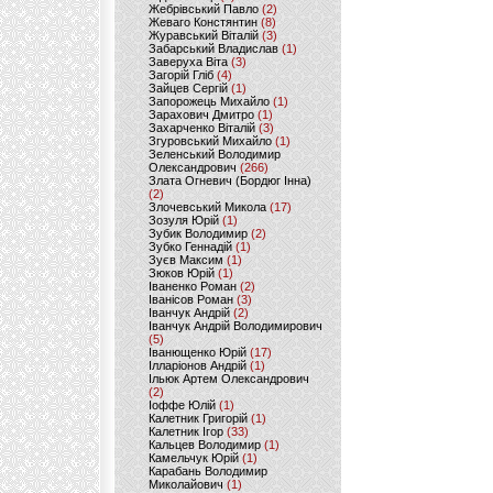
Жебрівський Павло
(2)
Жеваго Констянтин
(8)
Журавський Віталій
(3)
Забарський Владислав
(1)
Заверуха Віта
(3)
Загорій Гліб
(4)
Зайцев Сергій
(1)
Запорожець Михайло
(1)
Зарахович Дмитро
(1)
Захарченко Віталій
(3)
Згуровський Михайло
(1)
Зеленський Володимир
Олександрович
(266)
Злата Огневич (Бордюг Інна)
(2)
Злочевський Микола
(17)
Зозуля Юрій
(1)
Зубик Володимир
(2)
Зубко Геннадій
(1)
Зуєв Максим
(1)
Зюков Юрій
(1)
Іваненко Роман
(2)
Іванісов Роман
(3)
Іванчук Андрій
(2)
Іванчук Андрій Володимирович
(5)
Іванющенко Юрій
(17)
Ілларіонов Андрій
(1)
Ільюк Артем Олександрович
(2)
Іоффе Юлій
(1)
Калетник Григорій
(1)
Калетник Ігор
(33)
Кальцев Володимир
(1)
Камельчук Юрій
(1)
Карабань Володимир
Миколайович
(1)