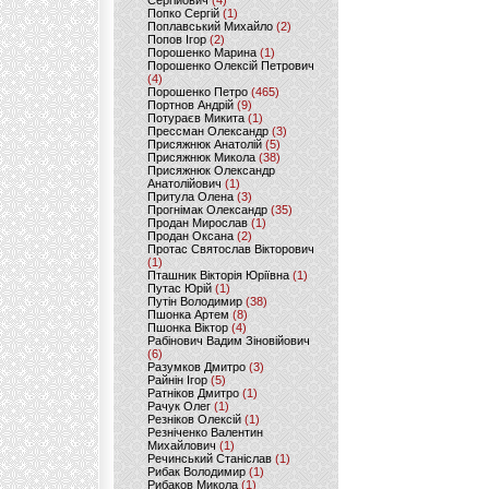
Сергійович
(4)
Попко Сергій
(1)
Поплавський Михайло
(2)
Попов Ігор
(2)
Порошенко Марина
(1)
Порошенко Олексій Петрович
(4)
Порошенко Петро
(465)
Портнов Андрій
(9)
Потураєв Микита
(1)
Прессман Олександр
(3)
Присяжнюк Анатолій
(5)
Присяжнюк Микола
(38)
Присяжнюк Олександр
Анатолійович
(1)
Притула Олена
(3)
Прогнімак Олександр
(35)
Продан Мирослав
(1)
Продан Оксана
(2)
Протас Святослав Вікторович
(1)
Пташник Вікторія Юріївна
(1)
Путас Юрій
(1)
Путін Володимир
(38)
Пшонка Артем
(8)
Пшонка Віктор
(4)
Рабінович Вадим Зіновійович
(6)
Разумков Дмитро
(3)
Райнін Ігор
(5)
Ратніков Дмитро
(1)
Рачук Олег
(1)
Резніков Олексій
(1)
Резніченко Валентин
Михайлович
(1)
Речинський Станіслав
(1)
Рибак Володимир
(1)
Рибаков Микола
(1)