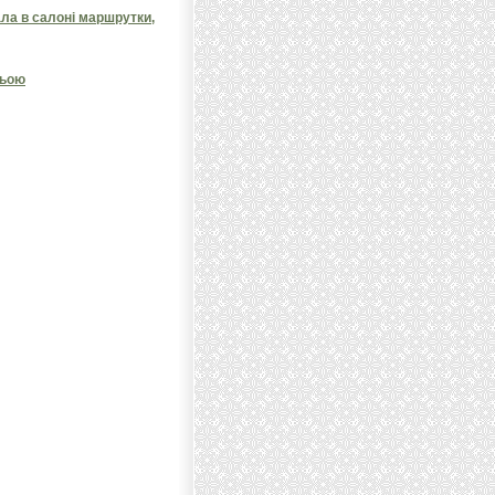
ала в салоні маршрутки,
ньою