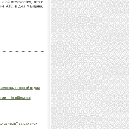
киной отмечается, что в
ние АТО в дни Майдана,
кименка, который отдал
ми — їх військові
 центрів” за рахунок