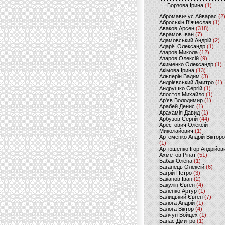
Борзова Ірина
(1)
Абромавичус Айварас
(2
Аброськін В’ячеслав
(1)
Аваков Арсен
(318)
Аврамов Іван
(7)
Адамовський Андрій
(2)
Адаріч Олександр
(1)
Азаров Микола
(12)
Азаров Олексій
(9)
Акименко Олександр
(1)
Акімова Ірина
(13)
Альперін Вадим
(3)
Андрієвський Дмитро
(1)
Андрушко Сергій
(1)
Апостол Михайло
(1)
Ар'єв Володимир
(1)
Арабей Денис
(1)
Арахамія Давид
(1)
Арбузов Сергій
(44)
Арестович Олексій
Миколайович
(1)
Артеменко Андрій Віктор
(1)
Артюшенко Ігор Андрійов
Ахметов Рінат
(51)
Бабак Олена
(1)
Баганець Олексій
(6)
Багрій Петро
(3)
Баканов Іван
(2)
Бакулін Євген
(4)
Баленко Артур
(1)
Балицький Євген
(7)
Балога Андрій
(1)
Балога Віктор
(4)
Балчун Войцех
(1)
Банас Дмитро
(1)