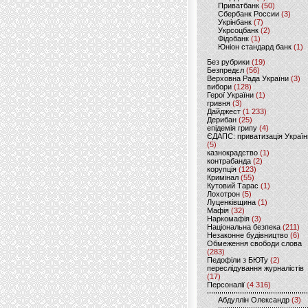
Приватбанк
(50)
Сбербанк России
(3)
Укрінбанк
(7)
Укрсоцбанк
(2)
Фідобанк
(1)
Юніон стандард банк
(1)
Без рубрики
(19)
Безпредєл
(56)
Верховна Рада України
(3)
вибори
(128)
Герої України
(1)
гривня
(3)
Дайджест
(1 233)
Дерибан
(25)
епідемія грипу
(4)
ЄДАПС: приватизація Україн
(5)
казнокрадство
(1)
контрабанда
(2)
корупція
(123)
Кримінал
(55)
Кутовий Тарас
(1)
Лохотрон
(5)
Луценківщина
(1)
Мафія
(32)
Наркомафія
(3)
Національна безпека
(211)
Незаконне будівництво
(6)
Обмеження свободи слова
(283)
Педофіли з БЮТу
(2)
переслідування журналістів
(17)
Персоналії
(4 316)
Абдуллін Олександр
(3)