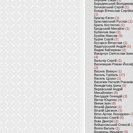
Боровик Саша
(1)
Бородянський Володими
Бочковський Сергій
(1)
Боядін В'ячеслав Сергійо
(1)
Брагар Євген
(1)
Браславський Руслан
(1)
Бриль Костянтин
(1)
Бродський Михайло
(1)
Бубенчик Іван
(2)
Бурбак Максим
(5)
Буряк Сергій
(7)
Бусарєв Вячеслав
(1)
Вадатурський Андрій
(1)
Вадим Кайзерман
(2)
Вакарчук Святослав Іван
(4)
Вальтер Сергій
(1)
Василишин Роман Йоси
(2)
Василь Вовкун
(1)
Василь Горбаль
(17)
Василь Цушко
(1)
Василюк Наталія Романів
Венедіктова Ірина
(5)
Веревський Андрій
Михайлович
(6)
Виходцев Геннадій
(2)
Віктор Ющенко
(4)
Вінник Іван
(8)
Віталій Данілов
(1)
Віталій Циганок
(1)
Вітко Артем Леонідович
(
Власенко Сергій
(6)
Вовк Дмитро
(2)
Войцеховський Олексій
(
Волга Василь
(1)
Волинець Михайло
(3)