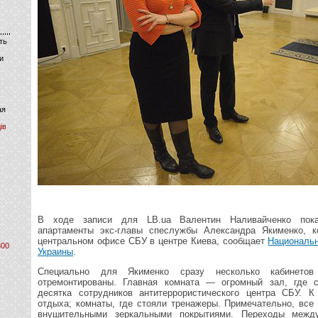
ть
и
ая
ів
В ходе записи для LB.ua Валентин Наливайченко пока
апартаменты экс-главы спеслужбы Александра Якименко, 
центральном офисе СБУ в центре Киева, сообщает
Националь
800
Украины
.
Специально для Якименко сразу несколько кабинето
отремонтированы. Главная комната — огромный зал, где с
десятка сотрудников антитеррористического центра СБУ. 
отдыха; комнаты, где стояли тренажеры. Примечательно, все
внушительными зеркальными покрытиями. Переходы межд