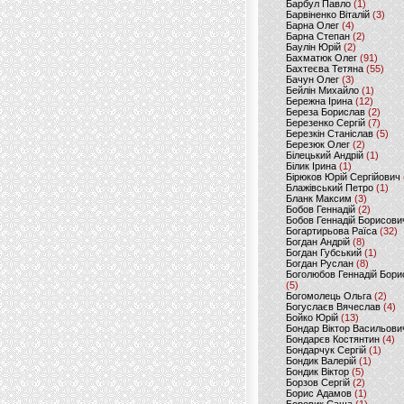
Барбул Павло
(1)
Барвіненко Віталій
(3)
Барна Олег
(4)
Барна Степан
(2)
Баулін Юрій
(2)
Бахматюк Олег
(91)
Бахтеєва Тетяна
(55)
Бачун Олег
(3)
Бейлін Михайло
(1)
Бережна Ірина
(12)
Береза Борислав
(2)
Березенко Сергій
(7)
Березкін Станіслав
(5)
Березюк Олег
(2)
Білецький Андрій
(1)
Білик Ірина
(1)
Бірюков Юрій Сергійович
Блажівський Петро
(1)
Бланк Максим
(3)
Бобов Геннадій
(2)
Бобов Геннадій Борисови
Богартирьова Раїса
(32)
Богдан Андрій
(8)
Богдан Губський
(1)
Богдан Руслан
(8)
Боголюбов Геннадій Бори
(5)
Богомолець Ольга
(2)
Богуслаєв Вячеслав
(4)
Бойко Юрій
(13)
Бондар Віктор Васильови
Бондарєв Костянтин
(4)
Бондарчук Сергій
(1)
Бондик Валерій
(1)
Бондик Віктор
(5)
Борзов Сергiй
(2)
Борис Адамов
(1)