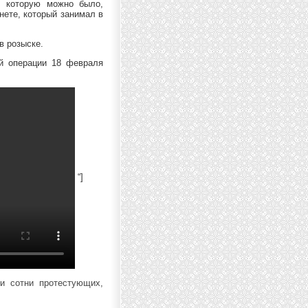
, которую можно было,
нете, который занимал в
в розыске.
ой операции 18 февраля
“]
и сотни протестующих,