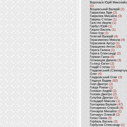
Воропаєв Юрій Миколайо
(1)
Вощевський Валерій
(2)
Гаврилова Лідія
(2)
Гаврилюк Михайло
(3)
Гавриш Степан
(1)
Галстян Авагім
(1)
Гарбуз Юрій
(1)
Гацько Василь
(1)
Гекко Ігор
(1)
Гелетей Валерій
(4)
Герасименко Микола
(4)
Герасимов Артур
(1)
Геращенко Антон
(15)
Герега Галина
(1)
Герега Олександр
(2)
Герман Ганна
(6)
Гетманцев Данило
(3)
Гєллєр Євген
(2)
Гладій Степан
(1)
Гладковський (Свинарчук
Олег
(4)
Гладковський Олег
(2)
Гладчук Вадим
(82)
Гнап Дмитро
(2)
Говда Роман
(1)
Головач Андрій
(2)
Головін Дмитро
(2)
Голубов Дмитро
(1)
Гольдарб Максим
(1)
Гонтарева Валерія
(47)
Гончаренко Олексій
(8)
Гончаров Михайло
(1)
Гончарук Олексій
(2)
Гопко Ганна
(3)
Горбаль Василь
(2)
Горбунов Олександр
(1)