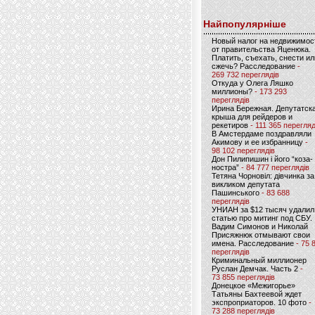
Найпопулярніше
Новый налог на недвижимос
от правительства Яценюка.
Платить, съехать, снести ил
сжечь? Расследование
-
269 732 переглядів
Откуда у Олега Ляшко
миллионы?
- 173 293
переглядів
Ирина Бережная. Депутатск
крыша для рейдеров и
рекетиров
- 111 365 перегляд
В Амстердаме поздравляли
Акимову и ее избранницу
-
98 102 переглядів
Дон Пилипишин і його “коза-
ностра”
- 84 777 переглядів
Тетяна Чорновіл: дівчинка за
викликом депутата
Пашинського
- 83 688
переглядів
УНИАН за $12 тысяч удалил
статью про митинг под СБУ.
Вадим Симонов и Николай
Присяжнюк отмывают свои
имена. Расследование
- 75 
переглядів
Криминальный миллионер
Руслан Демчак. Часть 2
-
73 855 переглядів
Донецкое «Межигорье»
Татьяны Бахтеевой ждет
экспроприаторов. 10 фото
-
73 288 переглядів