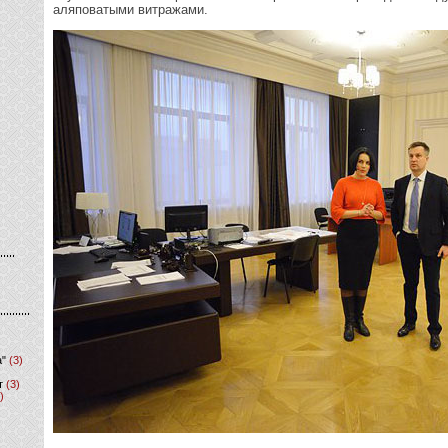
аляповатыми витражами.
а"
(3)
т
(3)
)