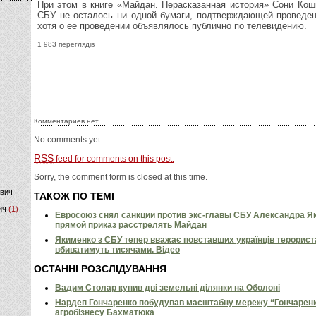
При этом в книге «Майдан. Нерасказанная история» Сони Кош
СБУ не осталось ни одной бумаги, подтверждающей проведе
)
хотя о ее проведении объявлялось публично по телевидению.
1 983 переглядів
Комментариев нет
No comments yet.
RSS
feed for comments on this post.
Sorry, the comment form is closed at this time.
ович
ТАКОЖ ПО ТЕМІ
ич
(1)
Евросоюз снял санкции против экс-главы СБУ Александра Я
прямой приказ расстрелять Майдан
Якименко з СБУ тепер вважає повставших українців терориста
вбиватимуть тисячами. Відео
ОСТАННІ РОЗСЛІДУВАННЯ
Вадим Столар купив дві земельні ділянки на Оболоні
Нардеп Гончаренко побудував масштабну мережу “Гончаренко
агробізнесу Бахматюка