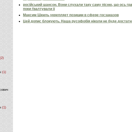
російський шансон. Вони слухали таку саму пісню, що ось гр
поки ґвалтували її
Максим Шкиль укрепляет позиции в сфере госзаказов
Цей допис блокують. Наша русофобія ніколи не буде достат
(2)
ч
(1)
сович
ч
(1)