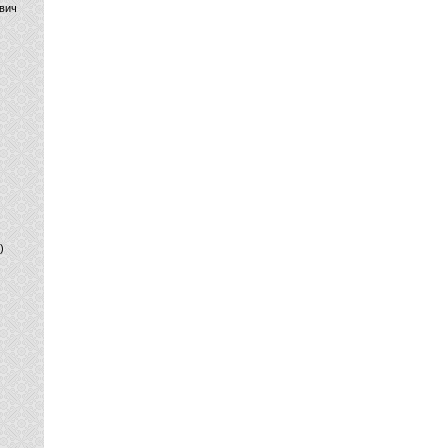
вич
)