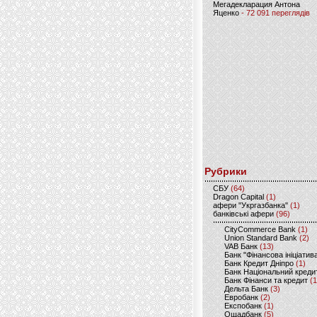
Мегадекларация Антона
Яценко
- 72 091 переглядів
Рубрики
CБУ
(64)
Dragon Capital
(1)
афери "Укргазбанка"
(1)
банківські афери
(96)
CityCommerce Bank
(1)
Union Standard Bank
(2)
VAB Банк
(13)
Банк "Фінансова ініціатив
Банк Кредит Дніпро
(1)
Банк Національний креди
Банк Фінанси та кредит
(1
Дельта Банк
(3)
Евробанк
(2)
Експобанк
(1)
Ощадбанк
(5)