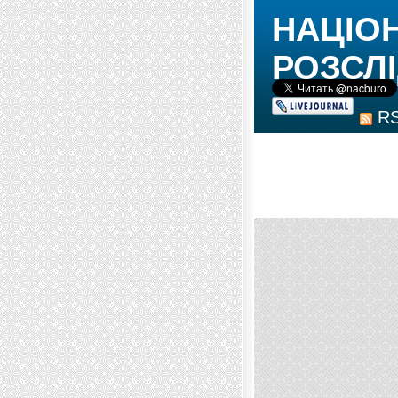
НАЦІО
РОЗСЛІ
R