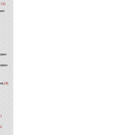
р
(1)
вич
ович
фович
на
(4)
1)
1)