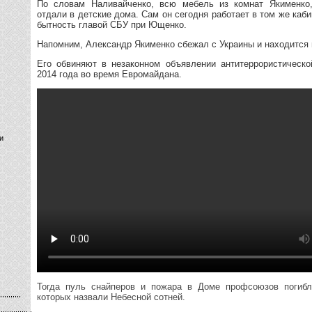
По словам Наливайченко, всю мебель из комнат Якименко
отдали в детские дома. Сам он сегодня работает в том же каби
бытность главой СБУ при Ющенко.
Напомним, Александр Якименко сбежал с Украины и находится 
Его обвиняют в незаконном объявлении антитеррористическ
2014 года во время Евромайдана.
и
Тогда пуль снайперов и пожара в Доме профсоюзов погибл
которых назвали Небесной сотней.