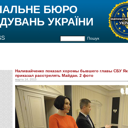
НАЛЬНЕ БЮРО
ДУВАНЬ УКРАЇНИ
SS
Пошук
Наливайченко показал хоромы бывшего главы СБУ Як
приказал расстрелять Майдан. 2 фото
марта 14, 2015