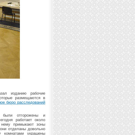
зал изданию рабочие
которые размещаются в
ное бюро расследований
в были отгорожены и
егодня работает около
К нему примыкают зоны
 они отделаны довольно
у комнатами украшены