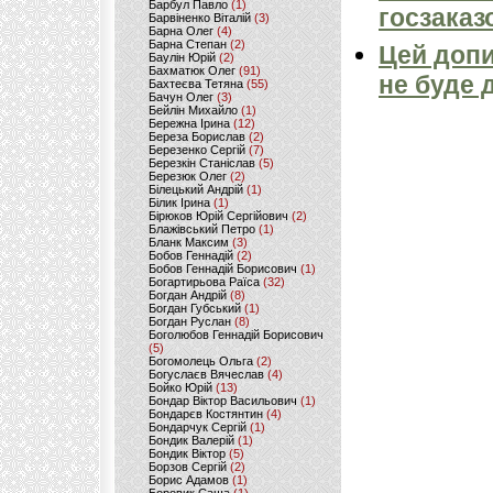
Барбул Павло
(1)
госзаказ
Барвіненко Віталій
(3)
Барна Олег
(4)
Барна Степан
(2)
Цей допи
Баулін Юрій
(2)
Бахматюк Олег
(91)
не буде 
Бахтеєва Тетяна
(55)
Бачун Олег
(3)
Бейлін Михайло
(1)
Бережна Ірина
(12)
Береза Борислав
(2)
Березенко Сергій
(7)
Березкін Станіслав
(5)
Березюк Олег
(2)
Білецький Андрій
(1)
Білик Ірина
(1)
Бірюков Юрій Сергійович
(2)
Блажівський Петро
(1)
Бланк Максим
(3)
Бобов Геннадій
(2)
Бобов Геннадій Борисович
(1)
Богартирьова Раїса
(32)
Богдан Андрій
(8)
Богдан Губський
(1)
Богдан Руслан
(8)
Боголюбов Геннадій Борисович
(5)
Богомолець Ольга
(2)
Богуслаєв Вячеслав
(4)
Бойко Юрій
(13)
Бондар Віктор Васильович
(1)
Бондарєв Костянтин
(4)
Бондарчук Сергій
(1)
Бондик Валерій
(1)
Бондик Віктор
(5)
Борзов Сергiй
(2)
Борис Адамов
(1)