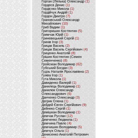
Горган (Лялька) Олександр
(1)
Гордеєв Денис
(1)
Гордієнко Микола
(1)
Гордійчук Андрій
(1)
Гордон Дмитро
(7)
Грановський Олександр
Михайлович
(10)
Гриб Вадим
(1)
Григоришин Костянтин
(5)
Гримчак Юрій
(1)
Гриневецький Сергій
(1)
Гринів Ігор
(3)
Грицак Василь
(2)
Грицак Василь Сергійович
(4)
Гриценко Анатолій
(8)
Грішин Костянтин (Семен
Семенченко)
(8)
Гройсман Володимир
(62)
Губський Богдан
(3)
Гудзь Наталія Ярославівна
(2)
Гужва Ігор
(1)
Гута Микола
(1)
Давиденко Валерій
(1)
Данилець Володимир
(1)
Данилюк Олександр
Олександрович
(6)
Данченко Олександр
(3)
Дегрик Олена
(1)
Дейдей Євген Сергійович
(9)
Дейнеко Сергій
(1)
Демішкан Володимир
(1)
Демчак Руслан
(12)
Демченко Людмила
(1)
Демчина Павло
(4)
Демчишин Володимир
(5)
Демчук Ольга
(1)
Денисенко Анатолій Петрович