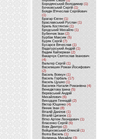
Боровик Саша
(1)
Бородянський Володимир
(1)
Бочковський Сергій
(1)
Боядін В'ячеслав Сергійович
(1)
Брагар Євген
(1)
Браславський Руслан
(1)
Бриль Костянтин
(1)
Бродський Михайло
(1)
Бубенчик Іван
(2)
Бурбак Максим
(5)
Буряк Сергій
(7)
Бусарєв Вячеслав
(1)
Вадатурський Андрій
(1)
Вадим Кайзерман
(2)
Вакарчук Святослав Іванович
(4)
Вальтер Сергій
(1)
Василишин Роман Йосифович
(2)
Василь Вовкун
(1)
Василь Горбаль
(17)
Василь Цушко
(1)
Василюк Наталія Романівна
(4)
Венедіктова Ірина
(5)
Веревський Андрій
Михайлович
(6)
Виходцев Геннадій
(2)
Віктор Ющенко
(4)
Вінник Іван
(8)
Віталій Данілов
(1)
Віталій Циганок
(1)
Вітко Артем Леонідович
(1)
Власенко Сергій
(6)
Вовк Дмитро
(2)
Войцеховський Олексій
(1)
Волга Василь
(1)
Волинець Михайло
(3)