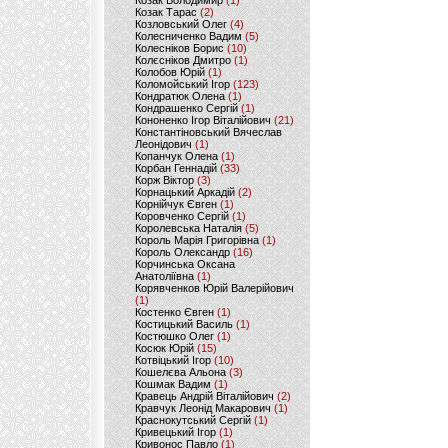
Козак Володимир
(1)
Козак Тарас
(2)
Козловський Олег
(4)
Колесниченко Вадим
(5)
Колесніков Борис
(10)
Колєсніков Дмитро
(1)
Колобов Юрій
(1)
Коломойський Ігор
(123)
Кондратюк Олена
(1)
Кондрашенко Сергій
(1)
Кононенко Ігор Віталійович
(21)
Константіновський Вячеслав
Леонідович
(1)
Копанчук Олена
(1)
Корбан Геннадій
(33)
Корж Віктор
(3)
Корнацький Аркадій
(2)
Корнійчук Євген
(1)
Коровченко Сергій
(1)
Королевська Наталія
(5)
Король Марія Григорівна
(1)
Король Олександр
(16)
Корчинська Оксана
Анатоліївна
(1)
Корявченков Юрій Валерійович
(1)
Костенко Євген
(1)
Костицький Василь
(1)
Костюшко Олег
(1)
Косюк Юрій
(15)
Котвіцький Ігор
(10)
Кошелєва Альона
(3)
Кошмак Вадим
(1)
Кравець Андрій Віталійович
(2)
Кравчук Леонід Макарович
(1)
Краснокутський Сергій
(1)
Кривецький Ігор
(1)
Кривонос Павло
(1)