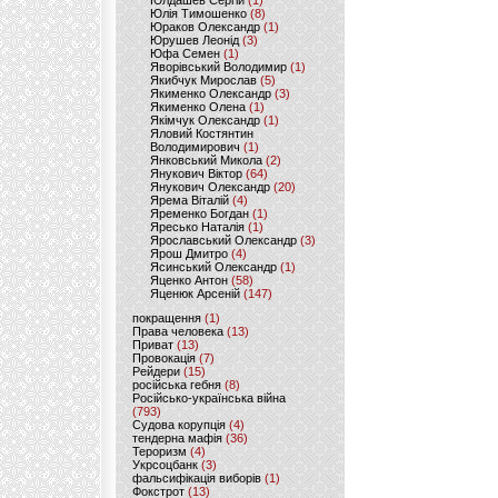
Юлдашев Сергій
(1)
Юлія Тимошенко
(8)
Юраков Олександр
(1)
Юрушев Леонід
(3)
Юфа Семен
(1)
Яворівський Володимир
(1)
Якибчук Мирослав
(5)
Якименко Олександр
(3)
Якименко Олена
(1)
Якімчук Олександр
(1)
Яловий Костянтин
Володимирович
(1)
Янковський Микола
(2)
Янукович Віктор
(64)
Янукович Олександр
(20)
Ярема Віталій
(4)
Яременко Богдан
(1)
Яресько Наталія
(1)
Ярославський Олександр
(3)
Ярош Дмитро
(4)
Ясинський Олександр
(1)
Яценко Антон
(58)
Яценюк Арсеній
(147)
покращення
(1)
Права человека
(13)
Приват
(13)
Провокація
(7)
Рейдери
(15)
російська гебня
(8)
Російсько-українська війна
(793)
Судова корупція
(4)
тендерна мафія
(36)
Тероризм
(4)
Укрсоцбанк
(3)
фальсифікація виборів
(1)
Фокстрот
(13)