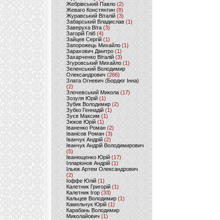
Жебрівський Павло
(2)
Жеваго Констянтин
(8)
Журавський Віталій
(3)
Забарський Владислав
(1)
Заверуха Віта
(3)
Загорій Гліб
(4)
Зайцев Сергій
(1)
Запорожець Михайло
(1)
Зарахович Дмитро
(1)
Захарченко Віталій
(3)
Згуровський Михайло
(1)
Зеленський Володимир
Олександрович
(266)
Злата Огневич (Бордюг Інна)
(2)
Злочевський Микола
(17)
Зозуля Юрій
(1)
Зубик Володимир
(2)
Зубко Геннадій
(1)
Зуєв Максим
(1)
Зюков Юрій
(1)
Іваненко Роман
(2)
Іванісов Роман
(3)
Іванчук Андрій
(2)
Іванчук Андрій Володимирович
(5)
Іванющенко Юрій
(17)
Ілларіонов Андрій
(1)
Ільюк Артем Олександрович
(2)
Іоффе Юлій
(1)
Калетник Григорій
(1)
Калетник Ігор
(33)
Кальцев Володимир
(1)
Камельчук Юрій
(1)
Карабань Володимир
Миколайович
(1)