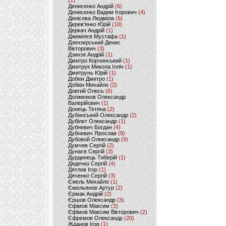
(1)
Денисенко Андрій
(6)
Денисенко Вадим Ігорович
(4)
Денісова Людміла
(6)
Дерев'янко Юрій
(10)
Деркач Андрій
(1)
Джемілєв Мустафа
(1)
Дзензерський Денис
Вікторович
(3)
Дзинзя Андрій
(1)
Дмитро Корчинський
(1)
Дмитрук Микола Ілліч
(1)
Дмитрунь Юрій
(1)
Добкін Дмитро
(1)
Добкін Михайло
(2)
Довгий Олесь
(6)
Долженков Олександр
Валерійович
(1)
Донець Тетяна
(2)
Дубинський Олександр
(2)
Дубілет Олександр
(1)
Дубневич Богдан
(4)
Дубневич Ярослав
(8)
Дубовой Олександр
(9)
Думчев Сергій
(2)
Дунаєв Сергій
(3)
Дурдинець Тиберій
(1)
Дядечко Сергій
(4)
Дятлов Ігор
(1)
Дяченко Сергій
(3)
Єжель Михайло
(1)
Ємельянов Артур
(2)
Єрмак Андрій
(2)
Єршов Олександр
(3)
Єфімов Максим
(3)
Єфімов Максим Вікторович
(2)
Єфремов Олександр
(20)
Жданов Ігор
(1)