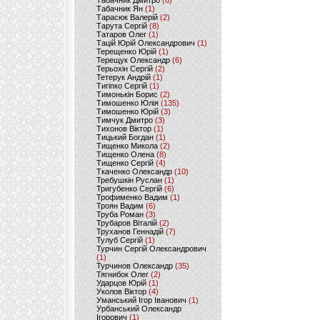
Табачник Дмитро
(6)
Табачник Ян
(1)
Тарасюк Валерій
(2)
Тарута Сергій
(8)
Татаров Олег
(1)
Тацій Юрій Олександрович
(1)
Терещенко Юрій
(1)
Терещук Олександр
(6)
Терьохін Сергій
(2)
Тетерук Андрій
(1)
Тигіпко Сергій
(1)
Тимонькін Борис
(2)
Тимошенко Юлія
(135)
Тимошенко Юрій
(3)
Тимчук Дмитро
(3)
Тихонов Віктор
(1)
Тицький Богдан
(1)
Тищенко Микола
(2)
Тищенко Олена
(8)
Тищенко Сергій
(4)
Ткаченко Олександр
(10)
Требушкін Руслан
(1)
Тригубенко Сергій
(6)
Трофименко Вадим
(1)
Троян Вадим
(6)
Труба Роман
(3)
Трубаров Віталій
(2)
Труханов Геннадій
(7)
Тулуб Сергій
(1)
Турчин Сергій Олександрович
(1)
Турчинов Олександр
(35)
Тягнибок Олег
(2)
Ударцов Юрій
(1)
Уколов Віктор
(4)
Уманський Ігор Іванович
(1)
Урбанський Олександр
Ігорович
(1)