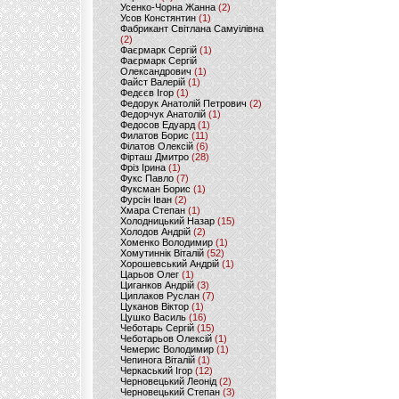
Усенко-Чорна Жанна
(2)
Усов Констянтин
(1)
Фабрикант Світлана Самуілівна
(2)
Фаєрмарк Сергій
(1)
Фаєрмарк Сергій
Олександрович
(1)
Файст Валерій
(1)
Федєєв Ігор
(1)
Федорук Анатолій Петрович
(2)
Федорчук Анатолій
(1)
Федосов Едуард
(1)
Филатов Борис
(11)
Філатов Олексій
(6)
Фірташ Дмитро
(28)
Фріз Ірина
(1)
Фукс Павло
(7)
Фуксман Борис
(1)
Фурсін Іван
(2)
Хмара Степан
(1)
Холодницький Назар
(15)
Холодов Андрій
(2)
Хоменко Володимир
(1)
Хомутиннік Віталій
(52)
Хорошевський Андрій
(1)
Царьов Олег
(1)
Циганков Андрій
(3)
Циплаков Руслан
(7)
Цуканов Віктор
(1)
Цушко Василь
(16)
Чеботарь Сергій
(15)
Чеботарьов Олексій
(1)
Чемерис Володимир
(1)
Чепинога Віталій
(1)
Черкаський Ігор
(12)
Черновецький Леонід
(2)
Черновецький Степан
(3)