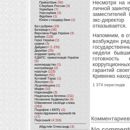
Несмотря на н
Приватбанк
(50)
Сбербанк России
(3)
личной заинте
Укрінбанк
(7)
Укрсоцбанк
(2)
заместителей 
Фідобанк
(1)
экс-директо
Юніон стандард банк
(1)
отказывается.
Без рубрики
(19)
Безпредєл
(56)
Верховна Рада України
(3)
Напомним, в о
вибори
(128)
Герої України
(1)
возбужден ряд
гривня
(3)
государственн
Дайджест
(1 233)
Дерибан
(25)
недели бывши
епідемія грипу
(4)
ЄДАПС: приватизація України
готовность 
(5)
коррупционных
казнокрадство
(1)
контрабанда
(2)
гарантий свое
корупція
(123)
Кримінал
(55)
Кривенко наход
Кутовий Тарас
(1)
Лохотрон
(5)
1 374 переглядів
Луценківщина
(1)
Мафія
(32)
Наркомафія
(3)
Національна безпека
(211)
Незаконне будівництво
(6)
Обмеження свободи слова
(283)
Педофіли з БЮТу
(2)
переслідування журналістів
(17)
Комментариев
Персоналії
(4 316)
Абдуллін Олександр
(3)
No comments