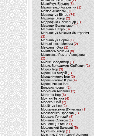
Матвієнко Анатолій
(2)
Матвійчук Едуард
(5)
Матейченко Костянтин
(1)
Матіос Анатолій
(9)
Медведчук Віктор
(74)
Медведь Віктор
(2)
Медведько Олександр
(1)
Медяник Володимир
(4)
Мельник Петро
(3)
Мельничук Максим Дмитрович
(3)
Мельничук Сергій
(1)
Мельніченко Микола
(2)
Мендель Юлія
(2)
Микитась Максим
(8)
Микитенко Роман Леонідович
(2)
Мисик Володимир
(1)
Мисик Володимир Юрійович
(2)
Мізрах Ігор
(3)
Мірошник Андрій
(1)
Мірошниченко Ігор
(3)
Мірошниченко Юрій
(4)
Мірошніченко Іван
Володимирович
(2)
Могильов Анатолій
(2)
Молоток Ігор
(6)
Монтян Тетяна
(4)
Мороко Юрій
(2)
Мосійчук Ігор
(2)
Москалевський В'ячеслав
(1)
Москаленко Ярослав
(1)
Москаль Геннадій
(5)
Мочанов Олексій
(1)
Мошенець Олена
(1)
Мошенский Валерий
(5)
Муженко Віктор
(1)
Мужчиль Олег (Сергій Аміров)