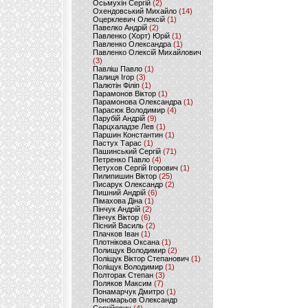
Осьмухін Сергій
(2)
Охендовський Михайло
(14)
Оцерклевич Олексій
(1)
Павелко Андрій
(2)
Павленко (Хорт) Юрій
(1)
Павленко Олександра
(1)
Павленко Олексій Михайлович
(3)
Павліш Павло
(1)
Палиця Ігор
(3)
Палютін Філіп
(1)
Парамонов Віктор
(1)
Парамонова Олександра
(1)
Парасюк Володимир
(4)
Парубій Андрій
(9)
Парцхаладзе Лев
(1)
Паршин Константин
(1)
Пастух Тарас
(1)
Пашинський Сергій
(71)
Петренко Павло
(4)
Петухов Сергій Ігорович
(1)
Пилипишин Віктор
(25)
Писарук Олександр
(2)
Пишний Андрій
(6)
Пімахова Діна
(1)
Пінчук Андрій
(2)
Пінчук Віктор
(6)
Пісний Василь
(2)
Плачков Іван
(1)
Плотнікова Оксана
(1)
Полищук Володимир
(2)
Поліщук Віктор Степанович
(1)
Поліщук Володимир
(1)
Полторак Степан
(3)
Поляков Максим
(7)
Понамарчук Дмитро
(1)
Пономарьов Олександр