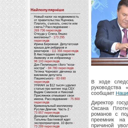
Найпопулярніше
Новый налог на недвижимость
от правительства Яценюка.
Платить, съехать, снести или
сжечь? Расследование
-
269 736 переглядів
Откуда у Олега Ляшко
миллионы?
- 173 295
переглядів
Ирина Бережная. Депутатская
крыша для рейдеров и
рекетиров
- 111 366 переглядів
В Амстердаме поздравляли
Акимову и ее избранницу
-
98 103 переглядів
Дон Пилипишин і його “коза-
ностра”
- 84 780 переглядів
Тетяна Чорновіл: дівчинка за
викликом депутата
Пашинського
- 83 690
В ходе следс
переглядів
УНИАН за $12 тысяч удалил
руководства 
статью про митинг под СБУ.
Вадим Симонов и Николай
сообщает
Наци
Присяжнюк отмывают свои
имена. Расследование
- 75 800
Директор госу
переглядів
Криминальный миллионер
Оксана Плотн
Руслан Демчак. Часть 2
-
73 857 переглядів
романов с по
Донецкое «Межигорье»
преемник на 
Татьяны Бахтеевой ждет
экспроприаторов. 10 фото
-
причиной уво
73 289 переглядів