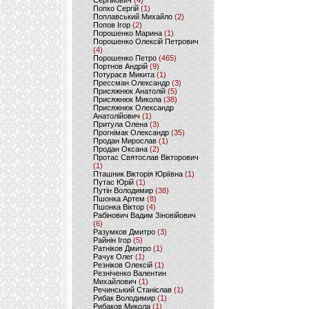
Сергійович
(4)
Попко Сергій
(1)
Поплавський Михайло
(2)
Попов Ігор
(2)
Порошенко Марина
(1)
Порошенко Олексій Петрович
(4)
Порошенко Петро
(465)
Портнов Андрій
(9)
Потураєв Микита
(1)
Прессман Олександр
(3)
Присяжнюк Анатолій
(5)
Присяжнюк Микола
(38)
Присяжнюк Олександр
Анатолійович
(1)
Притула Олена
(3)
Прогнімак Олександр
(35)
Продан Мирослав
(1)
Продан Оксана
(2)
Протас Святослав Вікторович
(1)
Пташник Вікторія Юріївна
(1)
Путас Юрій
(1)
Путін Володимир
(38)
Пшонка Артем
(8)
Пшонка Віктор
(4)
Рабінович Вадим Зіновійович
(6)
Разумков Дмитро
(3)
Райнін Ігор
(5)
Ратніков Дмитро
(1)
Рачук Олег
(1)
Резніков Олексій
(1)
Резніченко Валентин
Михайлович
(1)
Речинський Станіслав
(1)
Рибак Володимир
(1)
Рибаков Микола
(1)