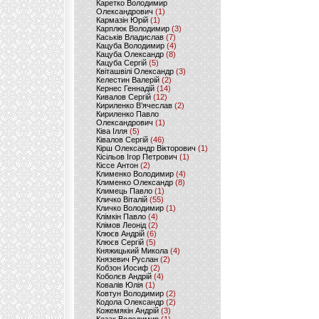
Каретко Володимир
Олександрович
(1)
Кармазін Юрій
(1)
Карплюк Володимир
(3)
Каськів Владислав
(7)
Кацуба Володимир
(4)
Кацуба Олександр
(8)
Кацуба Сергій
(5)
Квіташвілі Олександр
(3)
Келестин Валерій
(2)
Кернес Геннадій
(14)
Кивалов Сергій
(12)
Кириленко В’ячеслав
(2)
Кириленко Павло
Олександрович
(1)
Ківа Ілля
(5)
Ківалов Сергій
(46)
Кірш Олександр Вікторович
(1)
Кісільов Ігор Петрович
(1)
Кіссе Антон
(2)
Клименко Володимир
(4)
Клименко Олександр
(8)
Климець Павло
(1)
Кличко Віталій
(55)
Кличко Володимир
(1)
Клімкін Павло
(4)
Клімов Леонід
(2)
Клюєв Андрій
(6)
Клюєв Сергій
(5)
Княжицький Микола
(4)
Князевич Руслан
(2)
Кобзон Иосиф
(2)
Коболєв Андрій
(4)
Ковалів Юлія
(1)
Ковтун Володимир
(2)
Кодола Олександр
(2)
Кожемякін Андрій
(3)