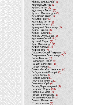
Криклій Владислав
(1)
Крючков Дмитро
(1)
Кубів Степан
(1)
Кудрявцєв Віктор
(1)
Кужель Олександра
(9)
Кузьменко Олег
(1)
Кузьмін Рінат
(3)
Кулик Костянтин
(5)
Куликов Кирило
(1)
Куницький Олександр
(5)
Купрій Віталій
(3)
Курикін Сергій
(1)
Курило Олександр
(1)
Курченко Сергій
(44)
Кутовий Тарас
(1)
Куць Олександр
(1)
Кучма Леонід
(12)
Кушнір Ігор
(7)
Лабазюк Сергій Петрович
(2)
Лавринович Олександр
(7)
Лагун Микола
(9)
Лазаренко Павло
(1)
Ландик Валентин
(1)
Ландік Роман
(1)
Ланьо Михайло Іванович
(4)
Лебедівський Валерій
(1)
Левус Андрій
(2)
Левцов Сергій
(1)
Левченко Микола
(1)
Левченко Юрій
(6)
Леонід Черновецький
(4)
Лещенко Сергій
(10)
Лисенко Андрій
(2)
Литвин Володимир
(6)
Литвиненко Сергій
(1)
Лихоліт Валентин
Станіславович
(1)