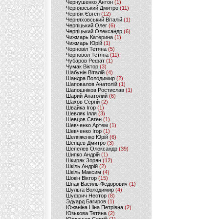
Чернушенко Антон
(1)
Чернявський Дмитро
(11)
Черняк Євген
(12)
Черняховський Віталій
(1)
Черпіцький Олег
(6)
Черпіцький Олександр
(6)
Чижмарь Катерина
(1)
Чижмарь Юрій
(1)
Чорновіл Тетяна
(5)
Чорновол Тетяна
(11)
Чубаров Рефат
(1)
Чумак Віктор
(3)
Шабунін Віталій
(4)
Шандра Володимир
(2)
Шаповалов Анатолій
(1)
Шапошніков Ростислав
(1)
Шарий Анатолий
(6)
Шахов Сергій
(2)
Швайка Ігор
(1)
Шевляк Ілля
(3)
Шевцов Євген
(1)
Шевченко Артем
(1)
Шевченко Ігор
(1)
Шеляженко Юрій
(6)
Шенцев Дмитро
(3)
Шепелев Олександр
(39)
Шипко Андрій
(1)
Шкиряк Зорян
(12)
Шкіль Андрій
(2)
Шкіль Максим
(4)
Шокін Віктор
(15)
Шпак Василь Федорович
(1)
Шульга Володимир
(4)
Шуфрич Нестор
(8)
Эдуард Багиров
(1)
Южаніна Ніна Петрівна
(2)
Юзькова Тетяна
(2)