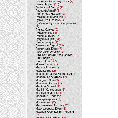
Лівшиць Олександр Ілліч
(2)
Ложкін Борис
(13)
Лозінський Віктор
(9)
Лозовий Андрій
(6)
Локтіонова Наталя
(1)
Лубківський Маркіян
(1)
Лубченко Олексій
(1)
Лук'янчук Руслан Валерійович
(2)
Лукаш Олена
(3)
Луценко Ігор
(4)
Луценко Ірина
(14)
Луценко Юрій
(94)
Львов Богдан
(1)
Льовочкін Сергій
(29)
Льовочкіна Юлія
(7)
Любченко Олексій
(1)
Лялька (Горган) Олександр
(4)
Лях Вадим
(1)
Ляшко Олег
(85)
М'ялик Віктор
(1)
Магута Роман
(1)
Мазепа Ігор
(2)
Макар'ян Давид Борисович
(1)
Макаренко Анатолій
(2)
Македон Юрій
(3)
Максімов Сергій
(1)
Маліков Віталій
(1)
Малінін Олександр
(1)
Манцуров Игорь
(1)
Маркевич Ярослав
Володимирович
(1)
Марков Ігор
(2)
Мартиненко Микола
(26)
Марушевська Юлія
(3)
Маслов Юрій Костянтинович
(2)