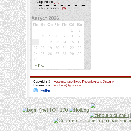
шахрайство
(12)
aliexpress.com
(3)
Август 2026
Пн
Вт
Ср
Чт
Пт
Сб
Вс
1
2
3
4
5
6
7
8
9
10
11
12
13
14
15
16
17
18
19
20
21
22
23
24
25
26
27
28
29
30
31
« Июл
Copyright © –
Національне Бюро Розслідувань України
Пишіть нам –
nacburo@gmail.com
.