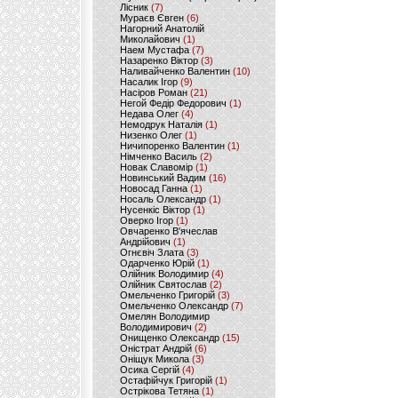
Лісник
(7)
Мураєв Євген
(6)
Нагорний Анатолій
Миколайович
(1)
Наем Мустафа
(7)
Назаренко Віктор
(3)
Наливайченко Валентин
(10)
Насалик Ігор
(9)
Насіров Роман
(21)
Негой Федір Федорович
(1)
Недава Олег
(4)
Немодрук Наталія
(1)
Низенко Олег
(1)
Ничипоренко Валентин
(1)
Німченко Василь
(2)
Новак Славомір
(1)
Новинський Вадим
(16)
Новосад Ганна
(1)
Носаль Олександр
(1)
Нусенкіс Віктор
(1)
Оверко Ігор
(1)
Овчаренко В'ячеслав
Андрійович
(1)
Огнєвіч Злата
(3)
Одарченко Юрій
(1)
Олійник Володимир
(4)
Олійник Святослав
(2)
Омельченко Григорій
(3)
Омельченко Олександр
(7)
Омелян Володимир
Володимирович
(2)
Онищенко Олександр
(15)
Оністрат Андрій
(6)
Оніщук Микола
(3)
Осика Сергій
(4)
Остафійчук Григорій
(1)
Острікова Тетяна
(1)