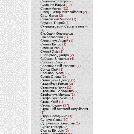
Симоненко Петро
(7)
Симонов Вадим
(12)
Ситник Артем
(11)
Сівець Віктор Миколайович
(2)
Сігал Євген
(3)
Сіньковский Микола
(1)
Скударь Георгій
(1)
Скуратовський Сергій Іванович
(1)
Слободян Олександр
В'ячеславович
(1)
Слюсарчук Андрій
(1)
Смалій Віктор
(1)
Смешко Ігор
(1)
Смолій Яків
(1)
Снєгирьов Дмитро
(2)
Соболев Вячеслав
(4)
Соболєв Єгор
(2)
Соловей Юрій Ігорович
(1)
Солод Юрій
(1)
Сольвар Руслан
(2)
Сотнік Олена
(1)
Ставицький Едуард
(9)
Стаднійчук Роман
(3)
Старикова Ганна
(1)
Стельмах Володимир
(2)
Стефанчук Микола
(1)
Стефанчук Руслан
(1)
Стець Юрій
(1)
Столар Вадим
(27)
Страшний Анатолій Андрійович
(1)
Струк Володимир
(1)
Супрун Уляна
(10)
Супруненко В'ячеслав
(1)
Суркіс Григорій
(3)
Сюмар Вікторія
(3)