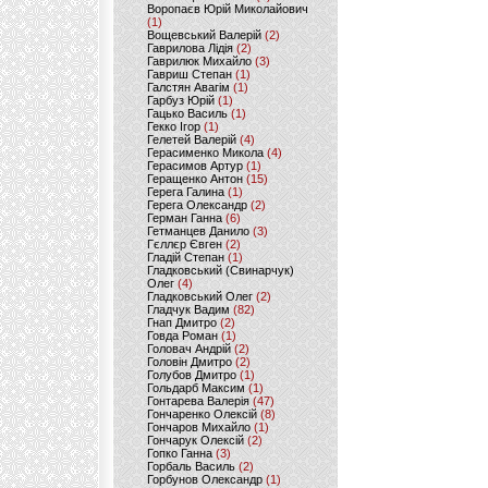
Воропаєв Юрій Миколайович
(1)
Вощевський Валерій
(2)
Гаврилова Лідія
(2)
Гаврилюк Михайло
(3)
Гавриш Степан
(1)
Галстян Авагім
(1)
Гарбуз Юрій
(1)
Гацько Василь
(1)
Гекко Ігор
(1)
Гелетей Валерій
(4)
Герасименко Микола
(4)
Герасимов Артур
(1)
Геращенко Антон
(15)
Герега Галина
(1)
Герега Олександр
(2)
Герман Ганна
(6)
Гетманцев Данило
(3)
Гєллєр Євген
(2)
Гладій Степан
(1)
Гладковський (Свинарчук)
Олег
(4)
Гладковський Олег
(2)
Гладчук Вадим
(82)
Гнап Дмитро
(2)
Говда Роман
(1)
Головач Андрій
(2)
Головін Дмитро
(2)
Голубов Дмитро
(1)
Гольдарб Максим
(1)
Гонтарева Валерія
(47)
Гончаренко Олексій
(8)
Гончаров Михайло
(1)
Гончарук Олексій
(2)
Гопко Ганна
(3)
Горбаль Василь
(2)
Горбунов Олександр
(1)