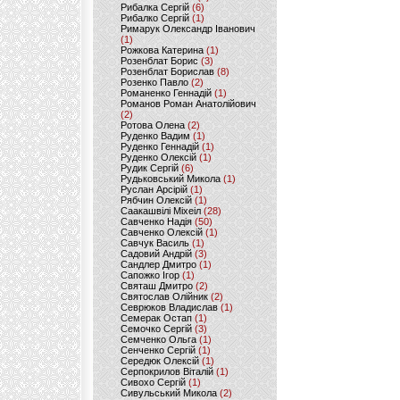
Рибалка Сергій
(6)
Рибалко Сергій
(1)
Римарук Олександр Іванович
(1)
Рожкова Катерина
(1)
Розенблат Борис
(3)
Розенблат Борислав
(8)
Розенко Павло
(2)
Романенко Геннадій
(1)
Романов Роман Анатолійович
(2)
Ротова Олена
(2)
Руденко Вадим
(1)
Руденко Геннадій
(1)
Руденко Олексій
(1)
Рудик Сергій
(6)
Рудьковський Микола
(1)
Руслан Арсірій
(1)
Рябчин Олексій
(1)
Саакашвілі Міхеіл
(28)
Савченко Надія
(50)
Савченко Олексій
(1)
Савчук Василь
(1)
Садовий Андрій
(3)
Сандлер Дмитро
(1)
Сапожко Ігор
(1)
Святаш Дмитро
(2)
Святослав Олійник
(2)
Севрюков Владислав
(1)
Семерак Остап
(1)
Семочко Сергій
(3)
Семченко Ольга
(1)
Сенченко Сергій
(1)
Середюк Олексій
(1)
Серпокрилов Віталій
(1)
Сивохо Сергій
(1)
Сивульський Микола
(2)