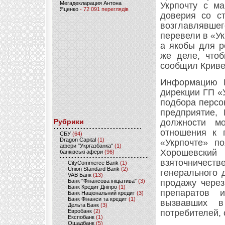
Мегадекларация Антона
Укрпочту с ма
Яценко
- 72 091 переглядів
доверия со с
возглавлявш
перевели в «У
а якобы для р
же деле, чтоб
сообщил Криве
Информацию К
дирекции ГП «
подбора персон
предприятие,
Рубрики
должности м
отношения к п
CБУ
(64)
Dragon Capital
(1)
«Укрпочте» п
афери "Укргазбанка"
(1)
Хорошевский
банківські афери
(96)
взяточничест
CityCommerce Bank
(1)
Union Standard Bank
(2)
генерального 
VAB Банк
(13)
Банк "Фінансова ініціатива"
(3)
продажу через
Банк Кредит Дніпро
(1)
препаратов 
Банк Національний кредит
(3)
Банк Фінанси та кредит
(1)
вызвавших в
Дельта Банк
(3)
Евробанк
(2)
потребителей,
Експобанк
(1)
Ощадбанк
(5)