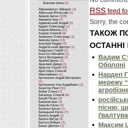
Борзова Ірина
(1)
RSS
feed fo
Абромавичус Айварас
(2)
Аброськін В’ячеслав
(1)
Аваков Арсен
(318)
Аврамов Іван
(7)
Sorry, the co
Адамовський Андрій
(2)
Адаріч Олександр
(1)
Азаров Микола
(12)
ТАКОЖ ПО
Азаров Олексій
(9)
Акименко Олександр
(1)
Акімова Ірина
(13)
ОСТАННІ
Альперін Вадим
(3)
Андрієвський Дмитро
(1)
Андрушко Сергій
(1)
Апостол Михайло
(1)
Вадим Ст
Ар'єв Володимир
(1)
Арабей Денис
(1)
Оболоні
Арахамія Давид
(1)
Арбузов Сергій
(44)
Арестович Олексій
Нардеп 
Миколайович
(1)
Артеменко Андрій Вікторович
мережу “
(1)
Артюшенко Ігор Андрійович
(1)
Ахметов Рінат
(51)
агробізн
Бабак Олена
(1)
Баганець Олексій
(6)
російськ
Багрій Петро
(3)
Баканов Іван
(2)
Бакулін Євген
(4)
пісню, щ
Баленко Артур
(1)
Балицький Євген
(7)
ґвалтува
Балога Андрій
(1)
Балога Віктор
(4)
Балчун Войцех
(1)
Максим 
Банас Дмитро
(1)