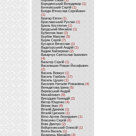
Боровик Саша
(1)
Бородянський Володимир
(1)
Бочковський Сергій
(1)
Боядін В'ячеслав Сергійович
(1)
Брагар Євген
(1)
Браславський Руслан
(1)
Бриль Костянтин
(1)
Бродський Михайло
(1)
Бубенчик Іван
(2)
Бурбак Максим
(5)
Буряк Сергій
(7)
Бусарєв Вячеслав
(1)
Вадатурський Андрій
(1)
Вадим Кайзерман
(2)
Вакарчук Святослав Іванович
(4)
Вальтер Сергій
(1)
Василишин Роман Йосифович
(2)
Василь Вовкун
(1)
Василь Горбаль
(17)
Василь Цушко
(1)
Василюк Наталія Романівна
(4)
Венедіктова Ірина
(5)
Веревський Андрій
Михайлович
(6)
Виходцев Геннадій
(2)
Віктор Ющенко
(4)
Вінник Іван
(8)
Віталій Данілов
(1)
Віталій Циганок
(1)
Вітко Артем Леонідович
(1)
Власенко Сергій
(6)
Вовк Дмитро
(2)
Войцеховський Олексій
(1)
Волга Василь
(1)
Волинець Михайло
(3)