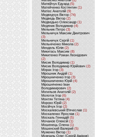
Матвієнко Анатолій
(2)
Матвійчук Едуард
(5)
Матейченко Костянтин
(1)
Матіос Анатолій
(9)
Медведчук Віктор
(74)
Медведь Віктор
(2)
Медведько Олександр
(1)
Медяник Володимир
(4)
Мельник Петро
(3)
Мельничук Максим Дмитрович
(3)
Мельничук Сергій
(1)
Мельніченко Микола
(2)
Мендель Юлія
(2)
Микитась Максим
(8)
Микитенко Роман Леонідович
(2)
Мисик Володимир
(1)
Мисик Володимир Юрійович
(2)
Мізрах Ігор
(3)
Мірошник Андрій
(1)
Мірошниченко Ігор
(3)
Мірошниченко Юрій
(4)
Мірошніченко Іван
Володимирович
(2)
Могильов Анатолій
(2)
Молоток Ігор
(6)
Монтян Тетяна
(4)
Мороко Юрій
(2)
Мосійчук Ігор
(2)
Москалевський В'ячеслав
(1)
Москаленко Ярослав
(1)
Москаль Геннадій
(5)
Мочанов Олексій
(1)
Мошенець Олена
(1)
Мошенский Валерий
(5)
Муженко Віктор
(1)
Мужчиль Олег (Сергій Аміров)