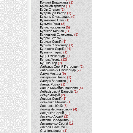
Криклій Владислав
(1)
Крючков Дмитро
(1)
Кубів Степан
(1)
Кудрявцєв Віктор
(1)
Кужель Олександра
(9)
Кузьменко Олег
(1)
Кузьмін Рінат
(3)
Кулик Костянтин
(5)
Куликов Кирило
(1)
Куницький Олександр
(5)
Купрій Віталій
(3)
Курикін Сергій
(1)
Курило Олександр
(1)
Курченко Сергій
(44)
Кутовий Тарас
(1)
Куць Олександр
(1)
Кучма Леонід
(12)
Кушнір Ігор
(7)
Лабазюк Сергій Петрович
(2)
Лавринович Олександр
(7)
Лагун Микола
(9)
Лазаренко Павло
(1)
Ландик Валентин
(1)
Ландік Роман
(1)
Ланьо Михайло Іванович
(4)
Лебедівський Валерій
(1)
Левус Андрій
(2)
Левцов Сергій
(1)
Левченко Микола
(1)
Левченко Юрій
(6)
Леонід Черновецький
(4)
Лещенко Сергій
(10)
Лисенко Андрій
(2)
Литвин Володимир
(6)
Литвиненко Сергій
(1)
Лихоліт Валентин
Станіславович
(1)