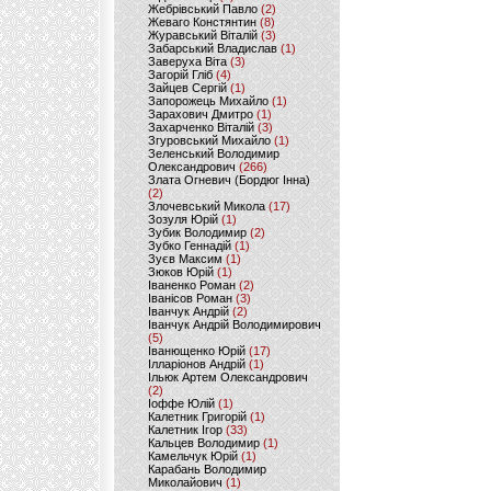
Жебрівський Павло
(2)
Жеваго Констянтин
(8)
Журавський Віталій
(3)
Забарський Владислав
(1)
Заверуха Віта
(3)
Загорій Гліб
(4)
Зайцев Сергій
(1)
Запорожець Михайло
(1)
Зарахович Дмитро
(1)
Захарченко Віталій
(3)
Згуровський Михайло
(1)
Зеленський Володимир
Олександрович
(266)
Злата Огневич (Бордюг Інна)
(2)
Злочевський Микола
(17)
Зозуля Юрій
(1)
Зубик Володимир
(2)
Зубко Геннадій
(1)
Зуєв Максим
(1)
Зюков Юрій
(1)
Іваненко Роман
(2)
Іванісов Роман
(3)
Іванчук Андрій
(2)
Іванчук Андрій Володимирович
(5)
Іванющенко Юрій
(17)
Ілларіонов Андрій
(1)
Ільюк Артем Олександрович
(2)
Іоффе Юлій
(1)
Калетник Григорій
(1)
Калетник Ігор
(33)
Кальцев Володимир
(1)
Камельчук Юрій
(1)
Карабань Володимир
Миколайович
(1)