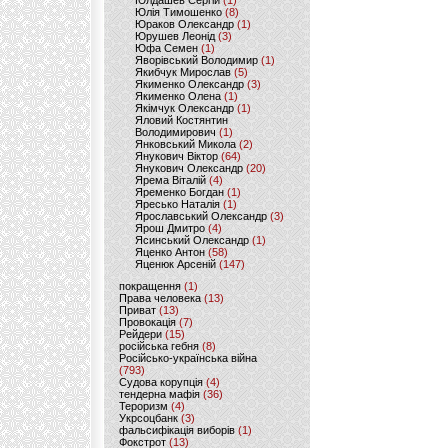
Юлдашев Сергій
(1)
Юлія Тимошенко
(8)
Юраков Олександр
(1)
Юрушев Леонід
(3)
Юфа Семен
(1)
Яворівський Володимир
(1)
Якибчук Мирослав
(5)
Якименко Олександр
(3)
Якименко Олена
(1)
Якімчук Олександр
(1)
Яловий Костянтин
Володимирович
(1)
Янковський Микола
(2)
Янукович Віктор
(64)
Янукович Олександр
(20)
Ярема Віталій
(4)
Яременко Богдан
(1)
Яресько Наталія
(1)
Ярославський Олександр
(3)
Ярош Дмитро
(4)
Ясинський Олександр
(1)
Яценко Антон
(58)
Яценюк Арсеній
(147)
покращення
(1)
Права человека
(13)
Приват
(13)
Провокація
(7)
Рейдери
(15)
російська гебня
(8)
Російсько-українська війна
(793)
Судова корупція
(4)
тендерна мафія
(36)
Тероризм
(4)
Укрсоцбанк
(3)
фальсифікація виборів
(1)
Фокстрот
(13)