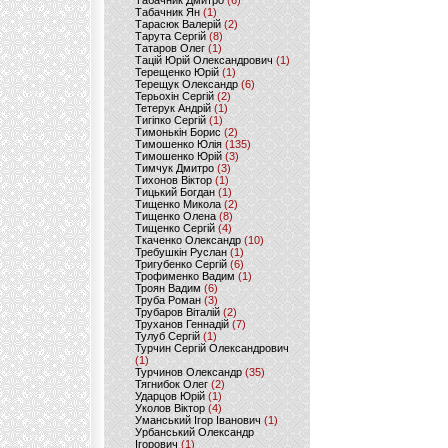
Табачник Дмитро
(6)
Табачник Ян
(1)
Тарасюк Валерій
(2)
Тарута Сергій
(8)
Татаров Олег
(1)
Тацій Юрій Олександрович
(1)
Терещенко Юрій
(1)
Терещук Олександр
(6)
Терьохін Сергій
(2)
Тетерук Андрій
(1)
Тигіпко Сергій
(1)
Тимонькін Борис
(2)
Тимошенко Юлія
(135)
Тимошенко Юрій
(3)
Тимчук Дмитро
(3)
Тихонов Віктор
(1)
Тицький Богдан
(1)
Тищенко Микола
(2)
Тищенко Олена
(8)
Тищенко Сергій
(4)
Ткаченко Олександр
(10)
Требушкін Руслан
(1)
Тригубенко Сергій
(6)
Трофименко Вадим
(1)
Троян Вадим
(6)
Труба Роман
(3)
Трубаров Віталій
(2)
Труханов Геннадій
(7)
Тулуб Сергій
(1)
Турчин Сергій Олександрович
(1)
Турчинов Олександр
(35)
Тягнибок Олег
(2)
Ударцов Юрій
(1)
Уколов Віктор
(4)
Уманський Ігор Іванович
(1)
Урбанський Олександр
Ігорович
(1)