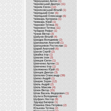
Чернушенко Антон
(1)
Чернявський Дмитро
(11)
Черняк Євген
(12)
Черняховський Віталій
(1)
Черпіцький Олег
(6)
Черпіцький Олександр
(6)
Чижмарь Катерина
(1)
Чижмарь Юрій
(1)
Чорновіл Тетяна
(5)
Чорновол Тетяна
(11)
Чубаров Рефат
(1)
Чумак Віктор
(3)
Шабунін Віталій
(4)
Шандра Володимир
(2)
Шаповалов Анатолій
(1)
Шапошніков Ростислав
(1)
Шарий Анатолий
(6)
Шахов Сергій
(2)
Швайка Ігор
(1)
Шевляк Ілля
(3)
Шевцов Євген
(1)
Шевченко Артем
(1)
Шевченко Ігор
(1)
Шеляженко Юрій
(6)
Шенцев Дмитро
(3)
Шепелев Олександр
(39)
Шипко Андрій
(1)
Шкиряк Зорян
(12)
Шкіль Андрій
(2)
Шкіль Максим
(4)
Шокін Віктор
(15)
Шпак Василь Федорович
(1)
Шульга Володимир
(4)
Шуфрич Нестор
(8)
Эдуард Багиров
(1)
Южаніна Ніна Петрівна
(2)
Юзькова Тетяна
(2)