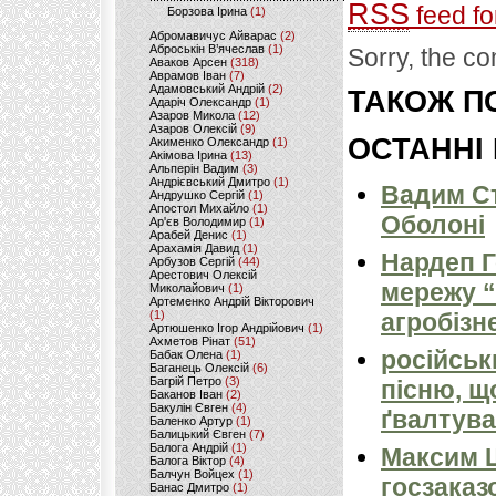
RSS
feed fo
Борзова Ірина
(1)
Абромавичус Айварас
(2)
Аброськін В’ячеслав
(1)
Sorry, the co
Аваков Арсен
(318)
Аврамов Іван
(7)
Адамовський Андрій
(2)
ТАКОЖ ПО
Адаріч Олександр
(1)
Азаров Микола
(12)
Азаров Олексій
(9)
ОСТАННІ
Акименко Олександр
(1)
Акімова Ірина
(13)
Альперін Вадим
(3)
Андрієвський Дмитро
(1)
Вадим Ст
Андрушко Сергій
(1)
Апостол Михайло
(1)
Оболоні
Ар'єв Володимир
(1)
Арабей Денис
(1)
Арахамія Давид
(1)
Нардеп 
Арбузов Сергій
(44)
Арестович Олексій
мережу “
Миколайович
(1)
Артеменко Андрій Вікторович
(1)
агробізн
Артюшенко Ігор Андрійович
(1)
Ахметов Рінат
(51)
російськ
Бабак Олена
(1)
Баганець Олексій
(6)
Багрій Петро
(3)
пісню, щ
Баканов Іван
(2)
Бакулін Євген
(4)
ґвалтува
Баленко Артур
(1)
Балицький Євген
(7)
Балога Андрій
(1)
Максим 
Балога Віктор
(4)
Балчун Войцех
(1)
госзаказ
Банас Дмитро
(1)