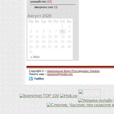
шахрайство
(12)
aliexpress.com
(3)
Август 2026
Пн
Вт
Ср
Чт
Пт
Сб
Вс
1
2
3
4
5
6
7
8
9
10
11
12
13
14
15
16
17
18
19
20
21
22
23
24
25
26
27
28
29
30
31
« Июл
Copyright © –
Національне Бюро Розслідувань України
Пишіть нам –
nacburo@gmail.com
.