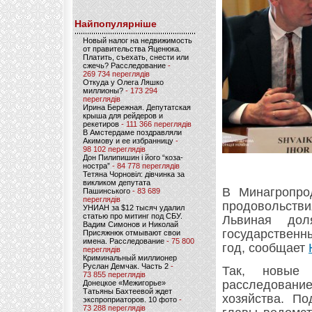
Найпопулярніше
Новый налог на недвижимость
от правительства Яценюка.
Платить, съехать, снести или
сжечь? Расследование
-
269 734 переглядів
Откуда у Олега Ляшко
миллионы?
- 173 294
переглядів
Ирина Бережная. Депутатская
крыша для рейдеров и
рекетиров
- 111 366 переглядів
В Амстердаме поздравляли
Акимову и ее избранницу
-
98 102 переглядів
Дон Пилипишин і його “коза-
ностра”
- 84 778 переглядів
Тетяна Чорновіл: дівчинка за
викликом депутата
В Минагропро
Пашинського
- 83 689
переглядів
продовольстви
УНИАН за $12 тысяч удалил
статью про митинг под СБУ.
Львиная до
Вадим Симонов и Николай
государственн
Присяжнюк отмывают свои
имена. Расследование
- 75 800
год, сообщает
переглядів
Криминальный миллионер
Руслан Демчак. Часть 2
-
Так, новые 
73 855 переглядів
расследован
Донецкое «Межигорье»
Татьяны Бахтеевой ждет
хозяйства. По
экспроприаторов. 10 фото
-
73 288 переглядів