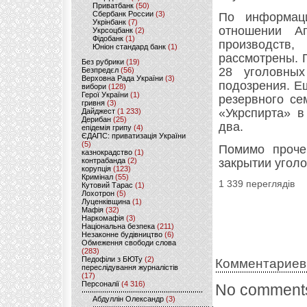
Приватбанк
(50)
Сбербанк России
(3)
По информаци
Укрінбанк
(7)
отношении А
Укрсоцбанк
(2)
Фідобанк
(1)
производств
Юніон стандард банк
(1)
рассмотрены. 
Без рубрики
(19)
28 уголовных
Безпредєл
(56)
Верховна Рада України
(3)
подозрения. Е
вибори
(128)
Герої України
(1)
резервного се
гривня
(3)
«Укрспирта» в
Дайджест
(1 233)
Дерибан
(25)
два.
епідемія грипу
(4)
ЄДАПС: приватизація України
(5)
Помимо проче
казнокрадство
(1)
контрабанда
(2)
закрытии угол
корупція
(123)
Кримінал
(55)
1 339 переглядів
Кутовий Тарас
(1)
Лохотрон
(5)
Луценківщина
(1)
Мафія
(32)
Наркомафія
(3)
Національна безпека
(211)
Незаконне будівництво
(6)
Обмеження свободи слова
(283)
Педофіли з БЮТу
(2)
Комментариев
переслідування журналістів
(17)
Персоналії
(4 316)
No comments
Абдуллін Олександр
(3)