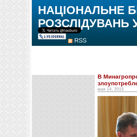
НАЦІОНАЛЬНЕ 
РОЗСЛІДУВАНЬ 
RSS
В Минагропр
злоупотребл
мая 14, 2015