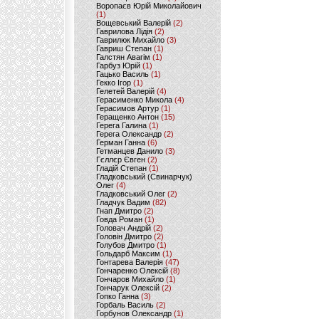
Воропаєв Юрій Миколайович
(1)
Вощевський Валерій
(2)
Гаврилова Лідія
(2)
Гаврилюк Михайло
(3)
Гавриш Степан
(1)
Галстян Авагім
(1)
Гарбуз Юрій
(1)
Гацько Василь
(1)
Гекко Ігор
(1)
Гелетей Валерій
(4)
Герасименко Микола
(4)
Герасимов Артур
(1)
Геращенко Антон
(15)
Герега Галина
(1)
Герега Олександр
(2)
Герман Ганна
(6)
Гетманцев Данило
(3)
Гєллєр Євген
(2)
Гладій Степан
(1)
Гладковський (Свинарчук)
Олег
(4)
Гладковський Олег
(2)
Гладчук Вадим
(82)
Гнап Дмитро
(2)
Говда Роман
(1)
Головач Андрій
(2)
Головін Дмитро
(2)
Голубов Дмитро
(1)
Гольдарб Максим
(1)
Гонтарева Валерія
(47)
Гончаренко Олексій
(8)
Гончаров Михайло
(1)
Гончарук Олексій
(2)
Гопко Ганна
(3)
Горбаль Василь
(2)
Горбунов Олександр
(1)