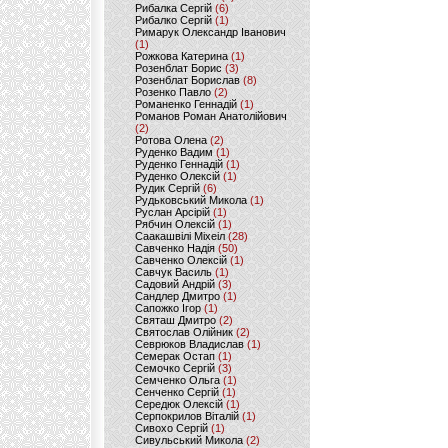
Рибалка Сергій
(6)
Рибалко Сергій
(1)
Римарук Олександр Іванович
(1)
Рожкова Катерина
(1)
Розенблат Борис
(3)
Розенблат Борислав
(8)
Розенко Павло
(2)
Романенко Геннадій
(1)
Романов Роман Анатолійович
(2)
Ротова Олена
(2)
Руденко Вадим
(1)
Руденко Геннадій
(1)
Руденко Олексій
(1)
Рудик Сергій
(6)
Рудьковський Микола
(1)
Руслан Арсірій
(1)
Рябчин Олексій
(1)
Саакашвілі Міхеіл
(28)
Савченко Надія
(50)
Савченко Олексій
(1)
Савчук Василь
(1)
Садовий Андрій
(3)
Сандлер Дмитро
(1)
Сапожко Ігор
(1)
Святаш Дмитро
(2)
Святослав Олійник
(2)
Севрюков Владислав
(1)
Семерак Остап
(1)
Семочко Сергій
(3)
Семченко Ольга
(1)
Сенченко Сергій
(1)
Середюк Олексій
(1)
Серпокрилов Віталій
(1)
Сивохо Сергій
(1)
Сивульський Микола
(2)