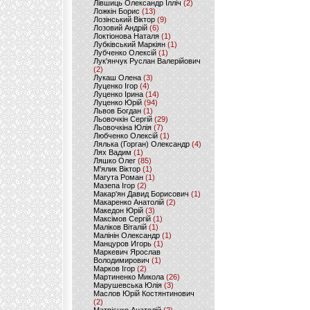
Лівшиць Олександр Ілліч
(2)
Ложкін Борис
(13)
Лозінський Віктор
(9)
Лозовий Андрій
(6)
Локтіонова Наталя
(1)
Лубківський Маркіян
(1)
Лубченко Олексій
(1)
Лук'янчук Руслан Валерійович
(2)
Лукаш Олена
(3)
Луценко Ігор
(4)
Луценко Ірина
(14)
Луценко Юрій
(94)
Львов Богдан
(1)
Льовочкін Сергій
(29)
Льовочкіна Юлія
(7)
Любченко Олексій
(1)
Лялька (Горган) Олександр
(4)
Лях Вадим
(1)
Ляшко Олег
(85)
М'ялик Віктор
(1)
Магута Роман
(1)
Мазепа Ігор
(2)
Макар'ян Давид Борисович
(1)
Макаренко Анатолій
(2)
Македон Юрій
(3)
Максімов Сергій
(1)
Маліков Віталій
(1)
Малінін Олександр
(1)
Манцуров Игорь
(1)
Маркевич Ярослав
Володимирович
(1)
Марков Ігор
(2)
Мартиненко Микола
(26)
Марушевська Юлія
(3)
Маслов Юрій Костянтинович
(2)