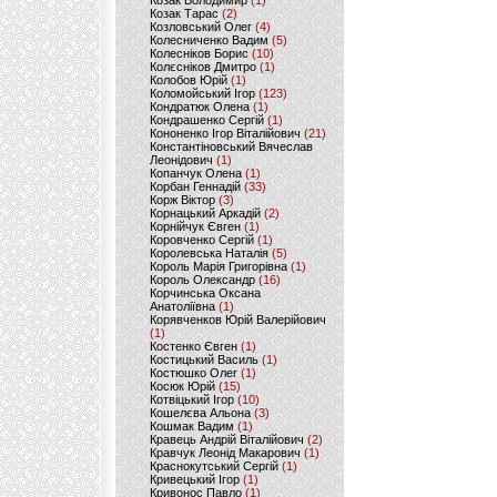
Козак Володимир
(1)
Козак Тарас
(2)
Козловський Олег
(4)
Колесниченко Вадим
(5)
Колесніков Борис
(10)
Колєсніков Дмитро
(1)
Колобов Юрій
(1)
Коломойський Ігор
(123)
Кондратюк Олена
(1)
Кондрашенко Сергій
(1)
Кононенко Ігор Віталійович
(21)
Константіновський Вячеслав
Леонідович
(1)
Копанчук Олена
(1)
Корбан Геннадій
(33)
Корж Віктор
(3)
Корнацький Аркадій
(2)
Корнійчук Євген
(1)
Коровченко Сергій
(1)
Королевська Наталія
(5)
Король Марія Григорівна
(1)
Король Олександр
(16)
Корчинська Оксана
Анатоліївна
(1)
Корявченков Юрій Валерійович
(1)
Костенко Євген
(1)
Костицький Василь
(1)
Костюшко Олег
(1)
Косюк Юрій
(15)
Котвіцький Ігор
(10)
Кошелєва Альона
(3)
Кошмак Вадим
(1)
Кравець Андрій Віталійович
(2)
Кравчук Леонід Макарович
(1)
Краснокутський Сергій
(1)
Кривецький Ігор
(1)
Кривонос Павло
(1)