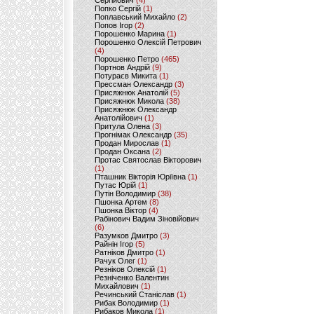
Сергійович
(4)
Попко Сергій
(1)
Поплавський Михайло
(2)
Попов Ігор
(2)
Порошенко Марина
(1)
Порошенко Олексій Петрович
(4)
Порошенко Петро
(465)
Портнов Андрій
(9)
Потураєв Микита
(1)
Прессман Олександр
(3)
Присяжнюк Анатолій
(5)
Присяжнюк Микола
(38)
Присяжнюк Олександр
Анатолійович
(1)
Притула Олена
(3)
Прогнімак Олександр
(35)
Продан Мирослав
(1)
Продан Оксана
(2)
Протас Святослав Вікторович
(1)
Пташник Вікторія Юріївна
(1)
Путас Юрій
(1)
Путін Володимир
(38)
Пшонка Артем
(8)
Пшонка Віктор
(4)
Рабінович Вадим Зіновійович
(6)
Разумков Дмитро
(3)
Райнін Ігор
(5)
Ратніков Дмитро
(1)
Рачук Олег
(1)
Резніков Олексій
(1)
Резніченко Валентин
Михайлович
(1)
Речинський Станіслав
(1)
Рибак Володимир
(1)
Рибаков Микола
(1)