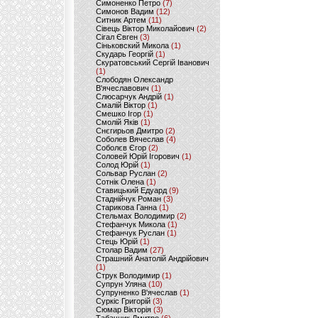
Симоненко Петро
(7)
Симонов Вадим
(12)
Ситник Артем
(11)
Сівець Віктор Миколайович
(2)
Сігал Євген
(3)
Сіньковский Микола
(1)
Скударь Георгій
(1)
Скуратовський Сергій Іванович
(1)
Слободян Олександр
В'ячеславович
(1)
Слюсарчук Андрій
(1)
Смалій Віктор
(1)
Смешко Ігор
(1)
Смолій Яків
(1)
Снєгирьов Дмитро
(2)
Соболев Вячеслав
(4)
Соболєв Єгор
(2)
Соловей Юрій Ігорович
(1)
Солод Юрій
(1)
Сольвар Руслан
(2)
Сотнік Олена
(1)
Ставицький Едуард
(9)
Стаднійчук Роман
(3)
Старикова Ганна
(1)
Стельмах Володимир
(2)
Стефанчук Микола
(1)
Стефанчук Руслан
(1)
Стець Юрій
(1)
Столар Вадим
(27)
Страшний Анатолій Андрійович
(1)
Струк Володимир
(1)
Супрун Уляна
(10)
Супруненко В'ячеслав
(1)
Суркіс Григорій
(3)
Сюмар Вікторія
(3)