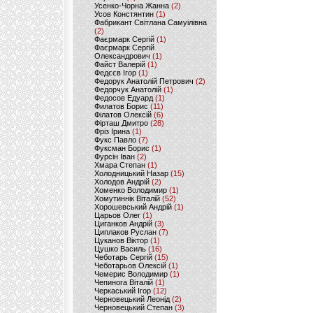
Усенко-Чорна Жанна
(2)
Усов Констянтин
(1)
Фабрикант Світлана Самуілівна
(2)
Фаєрмарк Сергій
(1)
Фаєрмарк Сергій
Олександрович
(1)
Файст Валерій
(1)
Федєєв Ігор
(1)
Федорук Анатолій Петрович
(2)
Федорчук Анатолій
(1)
Федосов Едуард
(1)
Филатов Борис
(11)
Філатов Олексій
(6)
Фірташ Дмитро
(28)
Фріз Ірина
(1)
Фукс Павло
(7)
Фуксман Борис
(1)
Фурсін Іван
(2)
Хмара Степан
(1)
Холодницький Назар
(15)
Холодов Андрій
(2)
Хоменко Володимир
(1)
Хомутиннік Віталій
(52)
Хорошевський Андрій
(1)
Царьов Олег
(1)
Циганков Андрій
(3)
Циплаков Руслан
(7)
Цуканов Віктор
(1)
Цушко Василь
(16)
Чеботарь Сергій
(15)
Чеботарьов Олексій
(1)
Чемерис Володимир
(1)
Чепинога Віталій
(1)
Черкаський Ігор
(12)
Черновецький Леонід
(2)
Черновецький Степан
(3)