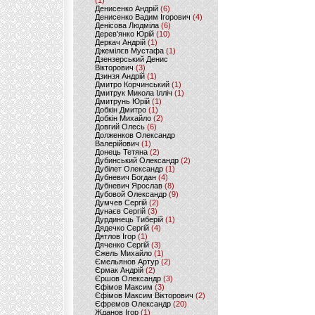
(1)
Денисенко Андрій
(6)
Денисенко Вадим Ігорович
(4)
Денісова Людміла
(6)
Дерев'янко Юрій
(10)
Деркач Андрій
(1)
Джемілєв Мустафа
(1)
Дзензерський Денис
Вікторович
(3)
Дзинзя Андрій
(1)
Дмитро Корчинський
(1)
Дмитрук Микола Ілліч
(1)
Дмитрунь Юрій
(1)
Добкін Дмитро
(1)
Добкін Михайло
(2)
Довгий Олесь
(6)
Долженков Олександр
Валерійович
(1)
Донець Тетяна
(2)
Дубинський Олександр
(2)
Дубілет Олександр
(1)
Дубневич Богдан
(4)
Дубневич Ярослав
(8)
Дубовой Олександр
(9)
Думчев Сергій
(2)
Дунаєв Сергій
(3)
Дурдинець Тиберій
(1)
Дядечко Сергій
(4)
Дятлов Ігор
(1)
Дяченко Сергій
(3)
Єжель Михайло
(1)
Ємельянов Артур
(2)
Єрмак Андрій
(2)
Єршов Олександр
(3)
Єфімов Максим
(3)
Єфімов Максим Вікторович
(2)
Єфремов Олександр
(20)
Жданов Ігор
(1)