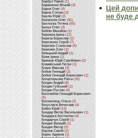
Барбул Павло
(1)
Барвіненко Віталій
(3)
Цей допи
Барна Олег
(4)
Барна Степан
(2)
не буде 
Баулін Юрій
(2)
Бахматюк Олег
(91)
Бахтеєва Тетяна
(55)
Бачун Олег
(3)
Бейлін Михайло
(1)
Бережна Ірина
(12)
Береза Борислав
(2)
Березенко Сергій
(7)
Березкін Станіслав
(5)
Березюк Олег
(2)
Білецький Андрій
(1)
Білик Ірина
(1)
Бірюков Юрій Сергійович
(2)
Блажівський Петро
(1)
Бланк Максим
(3)
Бобов Геннадій
(2)
Бобов Геннадій Борисович
(1)
Богартирьова Раїса
(32)
Богдан Андрій
(8)
Богдан Губський
(1)
Богдан Руслан
(8)
Боголюбов Геннадій Борисович
(5)
Богомолець Ольга
(2)
Богуслаєв Вячеслав
(4)
Бойко Юрій
(13)
Бондар Віктор Васильович
(1)
Бондарєв Костянтин
(4)
Бондарчук Сергій
(1)
Бондик Валерій
(1)
Бондик Віктор
(5)
Борзов Сергiй
(2)
Борис Адамов
(1)