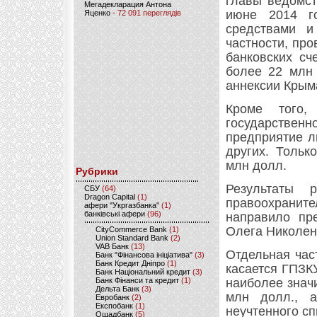
главы ведомст
Мегадекларация Антона
июне 2014 г
Яценко
- 72 091 переглядів
средствами и
частности, пр
банковских сч
более 22 млн 
аннексии Крым
Кроме того,
государственн
предприятие л
других. Тольк
млн долл.
Рубрики
Результаты 
CБУ
(64)
Dragon Capital
(1)
правоохрани
афери "Укргазбанка"
(1)
банківські афери
(96)
направило пр
Олега Николен
CityCommerce Bank
(1)
Union Standard Bank
(2)
VAB Банк
(13)
Отдельная час
Банк "Фінансова ініціатива"
(3)
Банк Кредит Дніпро
(1)
касается ГПЗКУ
Банк Національний кредит
(3)
Банк Фінанси та кредит
(1)
наиболее знач
Дельта Банк
(3)
млн долл., 
Евробанк
(2)
Експобанк
(1)
неучтенного сп
Ощадбанк
(5)