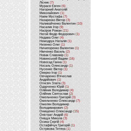
Лісник
(7)
Мураєв Євген
(6)
Нагорний Анатолій
Миколайович
(1)
Наем Мустафа
(7)
Назаренко Віктор
(3)
Наливайченко Валентин
(10)
Насалик Ігор
(9)
Насіров Роман
(21)
Негой Федір Федорович
(1)
Недава Олег
(4)
Немодрук Наталія
(1)
Низенко Олег
(1)
Ничипоренко Валентин
(1)
Німченко Василь
(2)
Новак Славомір
(1)
Новинський Вадим
(16)
Новосад Ганна
(1)
Носаль Олександр
(1)
Нусенкіс Віктор
(1)
Оверко Ігор
(1)
Овчаренко В'ячеслав
Андрійович
(1)
Огнєвіч Злата
(3)
Одарченко Юрій
(1)
Олійник Володимир
(4)
Олійник Святослав
(2)
Омельченко Григорій
(3)
Омельченко Олександр
(7)
Омелян Володимир
Володимирович
(2)
Онищенко Олександр
(15)
Оністрат Андрій
(6)
Оніщук Микола
(3)
Осика Сергій
(4)
Остафійчук Григорій
(1)
Острікова Тетяна
(1)