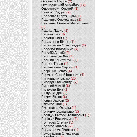
Осьмухін Сергій
(2)
Охендовський Михайло
(14)
Оцерклевич Олексій
(1)
Павелко Андрій
(2)
Павленко (Хорт) Юрій
(1)
Павленко Олександра
(1)
Павленко Олексій Михайлович
(3)
Павліш Павло
(1)
Палиця Ігор
(3)
Палютін Філіп
(1)
Парамонов Віктор
(1)
Парамонова Олександра
(1)
Парасюк Володимир
(4)
Парубій Андрій
(9)
Парцхаладзе Лев
(1)
Паршин Константин
(1)
Пастух Тарас
(1)
Пашинський Сергій
(71)
Петренко Павло
(4)
Петухов Сергій Ігорович
(1)
Пилипишин Віктор
(25)
Писарук Олександр
(2)
Пишний Андрій
(6)
Пімахова Діна
(1)
Пінчук Андрій
(2)
Пінчук Віктор
(6)
Пісний Василь
(2)
Плачков Іван
(1)
Плотнікова Оксана
(1)
Полищук Володимир
(2)
Поліщук Віктор Степанович
(1)
Поліщук Володимир
(1)
Полторак Степан
(3)
Поляков Максим
(7)
Понамарчук Дмитро
(1)
Пономарьов Олександр