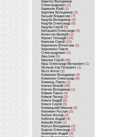
Каретко Володимир
Олександрович
(1)
Кармазін Юрій
(1)
Карплюк Володимир
(3)
Каськів Владислав
(7)
Кацуба Володимир
(4)
Кацуба Олександр
(8)
Кацуба Сергій
(5)
Квіташвілі Олександр
(3)
Келестин Валерій
(2)
Кернес Геннадій
(14)
Кивалов Сергій
(12)
Кириленко В’ячеслав
(2)
Кириленко Павло
Олександрович
(1)
Ківа Ілля
(5)
Ківалов Сергій
(46)
Кірш Олександр Вікторович
(1)
Кісільов Ігор Петрович
(1)
Кіссе Антон
(2)
Клименко Володимир
(4)
Клименко Олександр
(8)
Климець Павло
(1)
Кличко Віталій
(55)
Кличко Володимир
(1)
Клімкін Павло
(4)
Клімов Леонід
(2)
Клюєв Андрій
(6)
Клюєв Сергій
(5)
Княжицький Микола
(4)
Князевич Руслан
(2)
Кобзон Иосиф
(2)
Коболєв Андрій
(4)
Ковалів Юлія
(1)
Ковтун Володимир
(2)
Кодола Олександр
(2)
Кожемякін Андрій
(3)