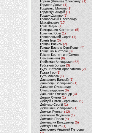
Горган (Лялька) Олександр
(1)
Гордеєв Денис
(1)
Гордієнко Микола
(1)
Гордійчук Андрій
(1)
Гордон Дмитро
(7)
Грановський Олександр
Михайлович
(10)
Гриб Вадим
(1)
Григоришин Костянтин
(5)
Гримчак Юрій
(1)
Гриневецький Сергій
(1)
Гринів Ігор
(3)
Грицак Василь
(2)
Грицак Василь Сергійович
(4)
Гриценко Анатолій
(8)
Грішин Костянтин (Семен
Семенченко)
(8)
Гройсман Володимир
(62)
Губський Богдан
(3)
Гудзь Наталія Ярославівна
(2)
Гужва Ігор
(1)
Гута Микола
(1)
Давиденко Валерій
(1)
Данилець Володимир
(1)
Данилюк Олександр
Олександрович
(6)
Данченко Олександр
(3)
Дегрик Олена
(1)
Дейдей Євген Сергійович
(9)
Дейнеко Сергій
(1)
Демішкан Володимир
(1)
Демчак Руслан
(12)
Демченко Людмила
(1)
Демчина Павло
(4)
Демчишин Володимир
(5)
Демчук Ольга
(1)
Денисенко Анатолій Петрович