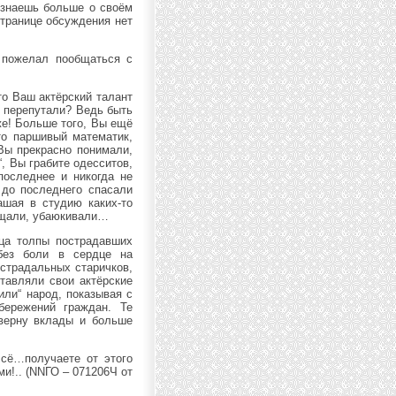
 узнаешь больше о своём
странице обсуждения нет
 пожелал пообщаться с
то Ваш актёрский талант
о перепутали? Ведь быть
оже! Больше того, Вы ещё
что паршивый математик,
Вы прекрасно понимали,
 Вы грабите одесситов,
последнее и никогда не
 до последнего спасали
ашая в студию каких-то
бещали, убаюкивали…
ца толпы пострадавших
без боли в сердце на
страдальных старичков,
тавляли свои актёрские
или“ народ, показывая с
бережений граждан. Те
 верну вклады и больше
 сё…получаете от этого
и!.. (NNГО – 071206Ч от