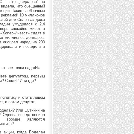
С – это „кидалово“ по
 видела, что обещанный
ляции. Такие заоблачные
л рекламой 10 миллионов
сский дом Селенга» даже
адин умудрился с 2,4
еперь спокойно живет в
 «Хопёр-Инвест» сидят в
ько миллионов долларов.
 обобрал народ на 200
адировали и посадили в
ят все точки над «И».
нете депутатом, первым
м? Сняли? Или где?
 политику и стать лицом
т, а потом депутат.
Боделан? Или шутники на
 Одесса всегда ценила
е вообще являются
истика?
е акции, когда Боделан