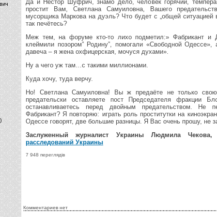
Да и Нестор Шуфрич, знамо дело, человек горячий, темпера
вич
простит Вам, Светлана Самуиловна, Вашего предательст
мусорщика Маркова на дуэль? Что будет с „общей ситуацией 
так печётесь?
Меж тем, на форуме кто-то лихо подметил:» Фабрикант и 
клеймили позором” Родину”, помогали «Свободной Одессе», 
давеча – я жена охфицерская, мочуся духами».
Ну а чего уж там…с такими миллионами.
Куда хочу, туда верчу.
Но! Светлана Самуиловна! Вы ж предаёте не только сво
предательски оставляете пост Председателя фракции Б
останавливаетесь перед двойным предательством. Не пе
Фабрикант? Я повторяю: играть роль проститутки на киноэкране
)
Одессе говорят, две большие разницы. Я Вас очень прошу, не з
Заслуженный журналист Украины Людмила Чекова
расследований Украины
7 948 переглядів
Комментариев нет