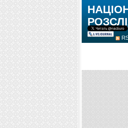
НАЦІО
РОЗСЛІ
R