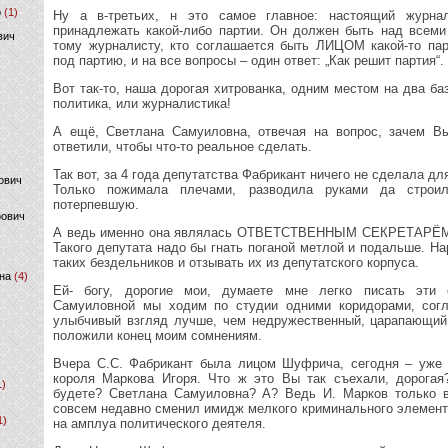
р
(1)
Ну а в-третьих, н это самое главное: настоящий журна
принадлежать какой-либо партии. Он должен быть над всеми
вич
тому журналисту, кто соглашается быть ЛИЦОМ какой-то парт
под партию, и на все вопросы – один ответ: „Как решит партия“.
Вот так-то, наша дорогая хитрованка, одним местом на два ба
политика, или журналистика!
А ещё, Светлана Самуиловна, отвечая на вопрос, зачем Вы
ответили, чтобы что-то реальное сделать.
Так вот, за 4 года депутатства Фабрикант ничего не сделала дл
ович
Только пожимала плечами, разводила руками да строи
потерпевшую.
фович
А ведь именно она являлась ОТВЕТСТВЕННЫМ СЕКРЕТАРЁ
Такого депутата надо бы гнать поганой метлой и подальше. Н
таких бездельников и отзывать их из депутатского корпуса.
на
(4)
Ей- богу, дорогие мои, думаете мне легко писать эти 
Самуиловной мы ходим по студии одними коридорами, согла
улыбчивый взгляд лучше, чем недружественный, царапающий
положили конец моим сомнениям.
Вчера С.С. Фабрикант была лицом Шуфрича, сегодня – уже 
короля Маркова Игоря. Что ж это Вы так съехали, дорогая
1)
будете? Светлана Самуиловна? А? Ведь И. Марков только в
совсем недавно сменил имидж мелкого криминального элемент
1)
на амплуа политического деятеля.