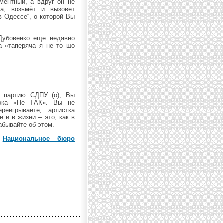
ментный, а вдруг он не
ва, возьмёт и вызовет
в Одессе“, о которой Вы
Дубовенко еще недавно
а «таперяча я не то шо
ю партию СДПУ (о), Вы
лока «Не ТАК». Вы не
реигрываете, артистка
 и в жизни – это, как в
абывайте об этом.
,
Национальное бюро