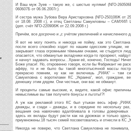
И Ваш муж Зуев – такую же, с шестью нулями! (NГО-260506Б 
060607Б от 06.06.2007г.).
И сестра мужа Зубова Вера Аристарховна (NГО-250108Ж от 25
от 18.08. 2008 г.), и отец Светланы Самуиловны – САМУИ
(деп. счёт NГО-220908Ж от 22.09.2008 г.)
Причём, все досрочно и „с учётом увеличений и начисленного д
Я вот не могу понять и никогда не пойму, как это Светлан
после всего спокойно ходит по нашим одесским улицам, не 
закрывает глаза огромными тёмными очками, не стыдится люд
опасается, что обманутые вкладчики когда-то прозреют, найдут
и
и начнут задавать вопросы…Храни её, конечно, Господь! Ничег
Боже упаси!. Но, откровенно говоря, если бы Фабрикант не рас
афёру, то и не было бы такой многотысячной массы пост
прекрасно помним, ну как ни включишь „РИАК“ – там си
Самуиловна с воротилами КС „Украина“, мол, граждане, ве
денюшку этим дядям. Они честные, они вас не обманут.
И проценты самые высокие, и, видите, какой офис приличн
немыслимые вы там получите бонусы и льготы!?!
А уж как рекламой этого КС был утыкан весь эфир „РИАКа
дважды, и сзади – дважды, и в середине по нескольку раз,
вещания она навязчиво вдалбливала в головы доверчивых в
здесь их вклады будут расти как на дрожжах и только здесь
приумножены.18 тысяч семей посоветовались и отнесли в КС „
Никогда не поверю, что Светлана Самуиловна не понимала,