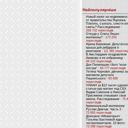
Найпопулярніше
Новый налог на недвижимос
от правительства Яценюка.
Платить, съехать, снести ил
сжечь? Расследование
-
269 732 переглядів
Откуда у Олега Ляшко
миллионы?
- 173 293
переглядів
Ирина Бережная. Депутатск
крыша для рейдеров и
рекетиров
- 111 365 перегляд
В Амстердаме поздравляли
Акимову и ее избранницу
-
98 102 переглядів
Дон Пилипишин і його “коза-
ностра”
- 84 777 переглядів
Тетяна Чорновіл: дівчинка за
викликом депутата
Пашинського
- 83 688
переглядів
УНИАН за $12 тысяч удалил
статью про митинг под СБУ.
Вадим Симонов и Николай
Присяжнюк отмывают свои
имена. Расследование
- 75 
переглядів
Криминальный миллионер
Руслан Демчак. Часть 2
-
73 855 переглядів
Донецкое «Межигорье»
Татьяны Бахтеевой ждет
экспроприаторов. 10 фото
-
73 288 переглядів