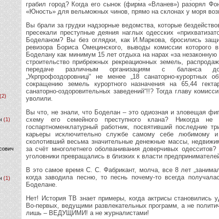
грабил город? Когда его сынок (фирма «Вланев») разорял Фо
«Юность» для вельможных чинов, прямо на склонах у моря во
Вы брали за грудки надзорные ведомства, которые бездействов
пресекали преступные деяния наглых одесских «прихватизат
Боделаном? Вы без оглядки, как И.Маркова, бросились защ
ревизора Бориса Омецинского, выводы комиссии которого в
Боделану как минимум 15 лет отдыха на нарах «за незаконную
строительство прибрежных рекреационных земель, распрода
передаче различным организациям с баланса доч
„Укрпрофоздоровниці“ не менее „18 санаторно-курортных о
сокращению земель курортного назначения на 65,44 гекта
санаторно-оздоровительных заведений“!!? Тогда главу комисс
(2)
уволили.
Вы что, не знали, что Боделан – это одиозная и зловещая фи
схему его семейного преступного клана? Никогда не
ч
(1)
госпартноменклатурный работник, посвятивший последние тр
карьеры исключительно службе самому себе любимому и 
сколотивший весьма значительные денежные массы, недвижи
за счёт многолетнего оболванивания доверчивых одесситов?
сович
уголовники превращались в близких к власти предпринимателе
В это самое время С. С. Фабрикант, молча, все 8 лет „заним
когда заводила песню, то песнь почему-то всегда получал
ч
(1)
Боделане.
Нет! История ТВ знает примеры, когда актрисы становились 
Во-первых, ведущими развлекательных программ, а не политич
лишь – ВЕДУЩИМИ! а не журналистами!