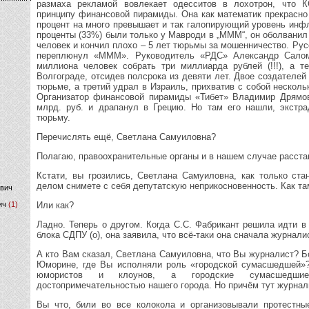
размаха рекламой вовлекает одесситов в лохотрон, что К
принципу финансовой пирамиды. Она как математик прекрасно
)
процент на много превышает и так галопирующий уровень инф
проценты (33%) были только у Мавроди в „МММ“, он оболвани
человек и кончил плохо – 5 лет тюрьмы за мошенничество. Ру
переплюнул «МММ». Руководитель «РДС» Александр Салом
миллиона человек собрать три миллиарда рублей (!!!), а т
Волгограде, отсидев полсрока из девяти лет. Двое создателей
тюрьме, а третий удрал в Израиль, прихватив с собой нескол
Организатор финансовой пирамиды «Тибет» Владимир Дрямов
млрд. руб. и драпанул в Грецию. Но там его нашли, экстр
тюрьму.
Перечислять ещё, Светлана Самуиловна?
Полагаю, правоохранительные органы и в нашем случае расстав
Кстати, вы грозились, Светлана Самуиловна, как только ста
делом снимете с себя депутатскую неприкосновенность. Как та
ович
ич
(1)
Или как?
Ладно. Теперь о другом. Когда С.С. Фабрикант решила идти в
блока СДПУ (о), она заявила, что всё-таки она сначала журналис
А кто Вам сказал, Светлана Самуиловна, что Вы журналист? 
Юморине, где Вы исполняли роль «городской сумасшедшей»?
юмористов и клоунов, а городские сумасшедши
достопримечательностью нашего города. Но причём тут журнал
Вы что, били во все колокола и организовывали протестны