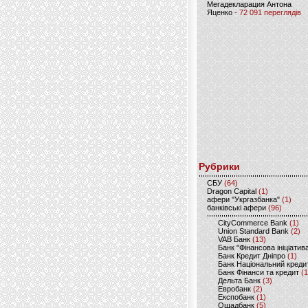
Мегадекларация Антона
Яценко
- 72 091 переглядів
Рубрики
CБУ
(64)
Dragon Capital
(1)
афери "Укргазбанка"
(1)
банківські афери
(96)
CityCommerce Bank
(1)
Union Standard Bank
(2)
VAB Банк
(13)
Банк "Фінансова ініціатив
Банк Кредит Дніпро
(1)
Банк Національний креди
Банк Фінанси та кредит
(1
Дельта Банк
(3)
Евробанк
(2)
Експобанк
(1)
Ощадбанк
(5)