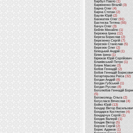
Барбул Павло
(1)
Барвіненко Віталій
(3)
Барна Олег
(4)
Барна Степан
(2)
Баулін Юрій
(2)
Бахматюк Олег
(91)
Бахтеєва Тетяна
(55)
Бачун Олег
(3)
Бейлін Михайло
(1)
Бережна Ірина
(12)
Береза Борислав
(2)
Березенко Сергій
(7)
Березкін Станіслав
(5)
Березюк Олег
(2)
Білецький Андрій
(1)
Білик Ірина
(1)
Бірюков Юрій Сергійович
Блажівський Петро
(1)
Бланк Максим
(3)
Бобов Геннадій
(2)
Бобов Геннадій Борисови
Богартирьова Раїса
(32)
Богдан Андрій
(8)
Богдан Губський
(1)
Богдан Руслан
(8)
Боголюбов Геннадій Бори
(5)
Богомолець Ольга
(2)
Богуслаєв Вячеслав
(4)
Бойко Юрій
(13)
Бондар Віктор Васильови
Бондарєв Костянтин
(4)
Бондарчук Сергій
(1)
Бондик Валерій
(1)
Бондик Віктор
(5)
Борзов Сергiй
(2)
Борис Адамов
(1)