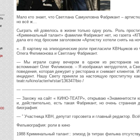
Мало кто знает, что Светлана Самуиловна Фабрикант – артистка
ть
но всё ж…
и
Сыграть ей довелось в жизни только одну роль. Роль прости
«Криминальный талант» фамилии Фабрикант нет, но газета «КП
дала его под броским заголовком «Артистку хотели снять на но
ая
«…В картину на эпизодические роли пригласили КВНщиков из 
Олега Филимонова и Светлану Фабрикант.
ів
— Мы играли сцену вечером в одном из ресторанов на 
вспоминает Олег Филимонов. – Я изображал метрдотеля, а Све
поведения, которая дежурит у ресторана и снимает клиентов. И
инцидент. Нашу Свету приняли за настоящую проститутку как
teatr.ru/kino/acter/w/star/136347/bio /
— ————————————
— Захожу на сайт « КИНО-ТЕАТР», открываю «Знаменитости ки
и, действительно, есть такая Фабрикант, но очень странная 
биография:
800
— ” Участница КВН, депутат горсовета и главный редактор. Всё
Фильмография: роли в кино
1988 Криминальный талант:: эпизод (в титрах фильма отсутству