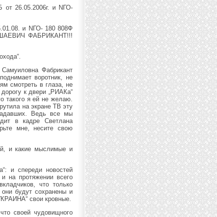
от 26.05.2006г. и NГО-
.01.08. и NГО- 180 808Ф
Л ШАЕВИЧ ФАБРИКАНТ!!!
охода“.
а Самуиловна Фабрикант
поднимает воротник, не
ям смотреть в глаза, не
 дорогу к двери „РИАКа“
о такого я ей не желаю.
крутила на экране ТВ эту
радавших. Ведь все мы
дит в кадре Светлана
рьте мне, несите свою
ый, и какие мыслимые и
“: и спереди новостей
 и на протяжении всего
кладчиков, что только
 они будут сохранены и
УКРАИНА“ свои кровные.
 что своей чудовищного