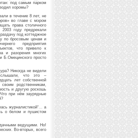
нтан: под самым парком
зводил хоромы?
али в течение 8 лет, не
оров» во главе с мэром
ищать права столичного
 2003 году предрекали
 раздачу под коттеджное
жу по бросовым ценам и
ернего предприятия
бъектов, что привело к
ра и разорения многих
ии Б.Омецинского просто
гура? Никогда не видели
 слышали, что это –
идцать лет собственной
своим родственникам,
мость и другую роскошь
 Что при нём заурядные
й?
алась журналистикой“… а
ась о белом и пушистом
удачными ведущими. Но!
еских. Во-вторых, всего