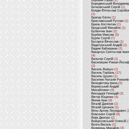
Боровик Саша
(1)
Бородянський Володими
Бочковський Сергій
(1)
Боядін В'ячеслав Сергійо
(1)
Брагар Євген
(1)
Браславський Руслан
(1)
Бриль Костянтин
(1)
Бродський Михайло
(1)
Бубенчик Іван
(2)
Бурбак Максим
(5)
Буряк Сергій
(7)
Бусарєв Вячеслав
(1)
Вадатурський Андрій
(1)
Вадим Кайзерман
(2)
Вакарчук Святослав Іван
(4)
Вальтер Сергій
(1)
Василишин Роман Йоси
(2)
Василь Вовкун
(1)
Василь Горбаль
(17)
Василь Цушко
(1)
Василюк Наталія Романів
Венедіктова Ірина
(5)
Веревський Андрій
Михайлович
(6)
Виходцев Геннадій
(2)
Віктор Ющенко
(4)
Вінник Іван
(8)
Віталій Данілов
(1)
Віталій Циганок
(1)
Вітко Артем Леонідович
(
Власенко Сергій
(6)
Вовк Дмитро
(2)
Войцеховський Олексій
(
Волга Василь
(1)
Волинець Михайло
(3)