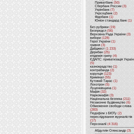
Приватбанк
(50)
Сбербанк России
(3)
Укрінбанк
(7)
Укрсоцбанк
(2)
Фідобанк
(1)
Юніон стандард банк
(1)
Без рубрики
(19)
Безпредєл
(56)
Верховна Рада України
(3)
вибори
(128)
Герої України
(1)
гривня
(3)
Дайджест
(1 233)
Дерибан
(25)
епідемія грипу
(4)
ЄДАПС: приватизація Україн
(5)
казнокрадство
(1)
контрабанда
(2)
корупція
(123)
Кримінал
(55)
Кутовий Тарас
(1)
Лохотрон
(5)
Луценківщина
(1)
Мафія
(32)
Наркомафія
(3)
Національна безпека
(211)
Незаконне будівництво
(6)
Обмеження свободи слова
(283)
Педофіли з БЮТу
(2)
переслідування журналістів
(17)
Персоналії
(4 316)
Абдуллін Олександр
(3)