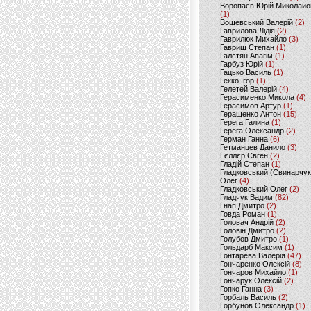
Воропаєв Юрій Миколайо
(1)
Вощевський Валерій
(2)
Гаврилова Лідія
(2)
Гаврилюк Михайло
(3)
Гавриш Степан
(1)
Галстян Авагім
(1)
Гарбуз Юрій
(1)
Гацько Василь
(1)
Гекко Ігор
(1)
Гелетей Валерій
(4)
Герасименко Микола
(4)
Герасимов Артур
(1)
Геращенко Антон
(15)
Герега Галина
(1)
Герега Олександр
(2)
Герман Ганна
(6)
Гетманцев Данило
(3)
Гєллєр Євген
(2)
Гладій Степан
(1)
Гладковський (Свинарчук
Олег
(4)
Гладковський Олег
(2)
Гладчук Вадим
(82)
Гнап Дмитро
(2)
Говда Роман
(1)
Головач Андрій
(2)
Головін Дмитро
(2)
Голубов Дмитро
(1)
Гольдарб Максим
(1)
Гонтарева Валерія
(47)
Гончаренко Олексій
(8)
Гончаров Михайло
(1)
Гончарук Олексій
(2)
Гопко Ганна
(3)
Горбаль Василь
(2)
Горбунов Олександр
(1)