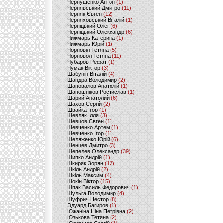
Чернушенко Антон
(1)
Чернявський Дмитро
(11)
Черняк Євген
(12)
Черняховський Віталій
(1)
Черпіцький Олег
(6)
Черпіцький Олександр
(6)
Чижмарь Катерина
(1)
Чижмарь Юрій
(1)
Чорновіл Тетяна
(5)
Чорновол Тетяна
(11)
Чубаров Рефат
(1)
Чумак Віктор
(3)
Шабунін Віталій
(4)
Шандра Володимир
(2)
Шаповалов Анатолій
(1)
Шапошніков Ростислав
(1)
Шарий Анатолий
(6)
Шахов Сергій
(2)
Швайка Ігор
(1)
Шевляк Ілля
(3)
Шевцов Євген
(1)
Шевченко Артем
(1)
Шевченко Ігор
(1)
Шеляженко Юрій
(6)
Шенцев Дмитро
(3)
Шепелев Олександр
(39)
Шипко Андрій
(1)
Шкиряк Зорян
(12)
Шкіль Андрій
(2)
Шкіль Максим
(4)
Шокін Віктор
(15)
Шпак Василь Федорович
(1)
Шульга Володимир
(4)
Шуфрич Нестор
(8)
Эдуард Багиров
(1)
Южаніна Ніна Петрівна
(2)
Юзькова Тетяна
(2)