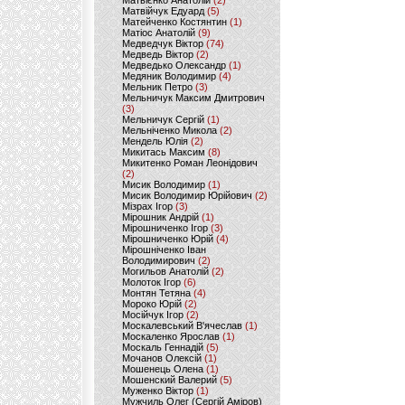
Матвієнко Анатолій
(2)
Матвійчук Едуард
(5)
Матейченко Костянтин
(1)
Матіос Анатолій
(9)
Медведчук Віктор
(74)
Медведь Віктор
(2)
Медведько Олександр
(1)
Медяник Володимир
(4)
Мельник Петро
(3)
Мельничук Максим Дмитрович
(3)
Мельничук Сергій
(1)
Мельніченко Микола
(2)
Мендель Юлія
(2)
Микитась Максим
(8)
Микитенко Роман Леонідович
(2)
Мисик Володимир
(1)
Мисик Володимир Юрійович
(2)
Мізрах Ігор
(3)
Мірошник Андрій
(1)
Мірошниченко Ігор
(3)
Мірошниченко Юрій
(4)
Мірошніченко Іван
Володимирович
(2)
Могильов Анатолій
(2)
Молоток Ігор
(6)
Монтян Тетяна
(4)
Мороко Юрій
(2)
Мосійчук Ігор
(2)
Москалевський В'ячеслав
(1)
Москаленко Ярослав
(1)
Москаль Геннадій
(5)
Мочанов Олексій
(1)
Мошенець Олена
(1)
Мошенский Валерий
(5)
Муженко Віктор
(1)
Мужчиль Олег (Сергій Аміров)