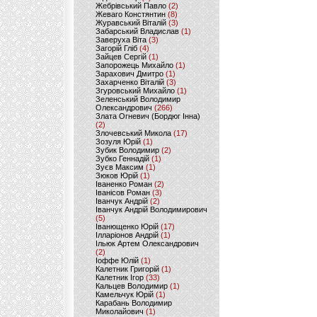
Жебрівський Павло
(2)
Жеваго Констянтин
(8)
Журавський Віталій
(3)
Забарський Владислав
(1)
Заверуха Віта
(3)
Загорій Гліб
(4)
Зайцев Сергій
(1)
Запорожець Михайло
(1)
Зарахович Дмитро
(1)
Захарченко Віталій
(3)
Згуровський Михайло
(1)
Зеленський Володимир
Олександрович
(266)
Злата Огневич (Бордюг Інна)
(2)
Злочевський Микола
(17)
Зозуля Юрій
(1)
Зубик Володимир
(2)
Зубко Геннадій
(1)
Зуєв Максим
(1)
Зюков Юрій
(1)
Іваненко Роман
(2)
Іванісов Роман
(3)
Іванчук Андрій
(2)
Іванчук Андрій Володимирович
(5)
Іванющенко Юрій
(17)
Ілларіонов Андрій
(1)
Ільюк Артем Олександрович
(2)
Іоффе Юлій
(1)
Калетник Григорій
(1)
Калетник Ігор
(33)
Кальцев Володимир
(1)
Камельчук Юрій
(1)
Карабань Володимир
Миколайович
(1)