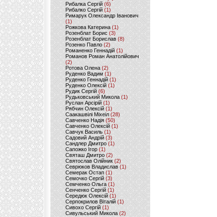
Рибалка Сергій
(6)
Рибалко Сергій
(1)
Римарук Олександр Іванович
(1)
Рожкова Катерина
(1)
Розенблат Борис
(3)
Розенблат Борислав
(8)
Розенко Павло
(2)
Романенко Геннадій
(1)
Романов Роман Анатолійович
(2)
Ротова Олена
(2)
Руденко Вадим
(1)
Руденко Геннадій
(1)
Руденко Олексій
(1)
Рудик Сергій
(6)
Рудьковський Микола
(1)
Руслан Арсірій
(1)
Рябчин Олексій
(1)
Саакашвілі Міхеіл
(28)
Савченко Надія
(50)
Савченко Олексій
(1)
Савчук Василь
(1)
Садовий Андрій
(3)
Сандлер Дмитро
(1)
Сапожко Ігор
(1)
Святаш Дмитро
(2)
Святослав Олійник
(2)
Севрюков Владислав
(1)
Семерак Остап
(1)
Семочко Сергій
(3)
Семченко Ольга
(1)
Сенченко Сергій
(1)
Середюк Олексій
(1)
Серпокрилов Віталій
(1)
Сивохо Сергій
(1)
Сивульський Микола
(2)