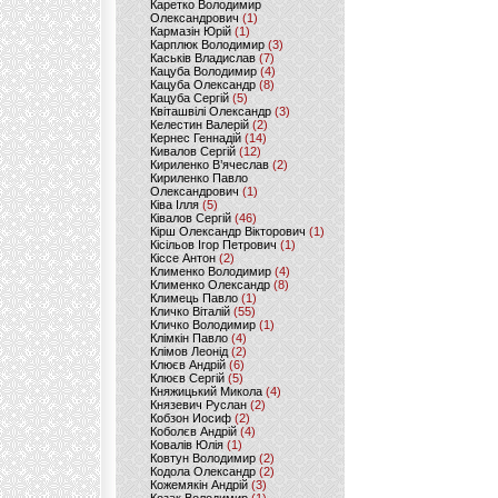
Каретко Володимир
Олександрович
(1)
Кармазін Юрій
(1)
Карплюк Володимир
(3)
Каськів Владислав
(7)
Кацуба Володимир
(4)
Кацуба Олександр
(8)
Кацуба Сергій
(5)
Квіташвілі Олександр
(3)
Келестин Валерій
(2)
Кернес Геннадій
(14)
Кивалов Сергій
(12)
Кириленко В’ячеслав
(2)
Кириленко Павло
Олександрович
(1)
Ківа Ілля
(5)
Ківалов Сергій
(46)
Кірш Олександр Вікторович
(1)
Кісільов Ігор Петрович
(1)
Кіссе Антон
(2)
Клименко Володимир
(4)
Клименко Олександр
(8)
Климець Павло
(1)
Кличко Віталій
(55)
Кличко Володимир
(1)
Клімкін Павло
(4)
Клімов Леонід
(2)
Клюєв Андрій
(6)
Клюєв Сергій
(5)
Княжицький Микола
(4)
Князевич Руслан
(2)
Кобзон Иосиф
(2)
Коболєв Андрій
(4)
Ковалів Юлія
(1)
Ковтун Володимир
(2)
Кодола Олександр
(2)
Кожемякін Андрій
(3)