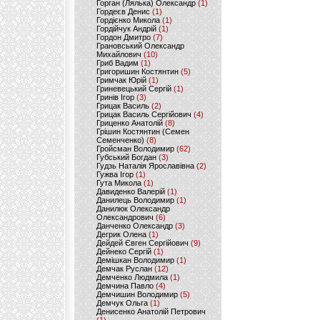
Горган (Лялька) Олександр
(1)
Гордеєв Денис
(1)
Гордієнко Микола
(1)
Гордійчук Андрій
(1)
Гордон Дмитро
(7)
Грановський Олександр
Михайлович
(10)
Гриб Вадим
(1)
Григоришин Костянтин
(5)
Гримчак Юрій
(1)
Гриневецький Сергій
(1)
Гринів Ігор
(3)
Грицак Василь
(2)
Грицак Василь Сергійович
(4)
Гриценко Анатолій
(8)
Грішин Костянтин (Семен
Семенченко)
(8)
Гройсман Володимир
(62)
Губський Богдан
(3)
Гудзь Наталія Ярославівна
(2)
Гужва Ігор
(1)
Гута Микола
(1)
Давиденко Валерій
(1)
Данилець Володимир
(1)
Данилюк Олександр
Олександрович
(6)
Данченко Олександр
(3)
Дегрик Олена
(1)
Дейдей Євген Сергійович
(9)
Дейнеко Сергій
(1)
Демішкан Володимир
(1)
Демчак Руслан
(12)
Демченко Людмила
(1)
Демчина Павло
(4)
Демчишин Володимир
(5)
Демчук Ольга
(1)
Денисенко Анатолій Петрович