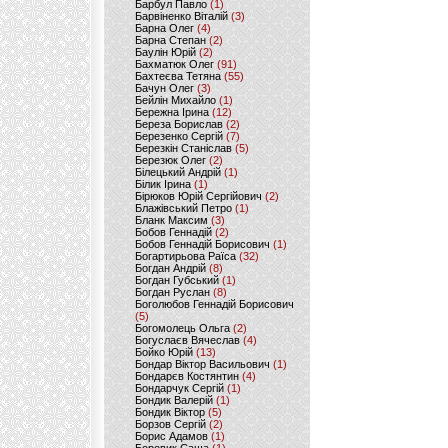
Барбул Павло
(1)
Барвіненко Віталій
(3)
Барна Олег
(4)
Барна Степан
(2)
Баулін Юрій
(2)
Бахматюк Олег
(91)
Бахтеєва Тетяна
(55)
Бачун Олег
(3)
Бейлін Михайло
(1)
Бережна Ірина
(12)
Береза Борислав
(2)
Березенко Сергій
(7)
Березкін Станіслав
(5)
Березюк Олег
(2)
Білецький Андрій
(1)
Білик Ірина
(1)
Бірюков Юрій Сергійович
(2)
Блажівський Петро
(1)
Бланк Максим
(3)
Бобов Геннадій
(2)
Бобов Геннадій Борисович
(1)
Богартирьова Раїса
(32)
Богдан Андрій
(8)
Богдан Губський
(1)
Богдан Руслан
(8)
Боголюбов Геннадій Борисович
(5)
Богомолець Ольга
(2)
Богуслаєв Вячеслав
(4)
Бойко Юрій
(13)
Бондар Віктор Васильович
(1)
Бондарєв Костянтин
(4)
Бондарчук Сергій
(1)
Бондик Валерій
(1)
Бондик Віктор
(5)
Борзов Сергiй
(2)
Борис Адамов
(1)