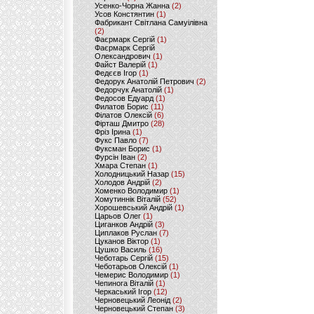
Усенко-Чорна Жанна
(2)
Усов Констянтин
(1)
Фабрикант Світлана Самуілівна
(2)
Фаєрмарк Сергій
(1)
Фаєрмарк Сергій
Олександрович
(1)
Файст Валерій
(1)
Федєєв Ігор
(1)
Федорук Анатолій Петрович
(2)
Федорчук Анатолій
(1)
Федосов Едуард
(1)
Филатов Борис
(11)
Філатов Олексій
(6)
Фірташ Дмитро
(28)
Фріз Ірина
(1)
Фукс Павло
(7)
Фуксман Борис
(1)
Фурсін Іван
(2)
Хмара Степан
(1)
Холодницький Назар
(15)
Холодов Андрій
(2)
Хоменко Володимир
(1)
Хомутиннік Віталій
(52)
Хорошевський Андрій
(1)
Царьов Олег
(1)
Циганков Андрій
(3)
Циплаков Руслан
(7)
Цуканов Віктор
(1)
Цушко Василь
(16)
Чеботарь Сергій
(15)
Чеботарьов Олексій
(1)
Чемерис Володимир
(1)
Чепинога Віталій
(1)
Черкаський Ігор
(12)
Черновецький Леонід
(2)
Черновецький Степан
(3)