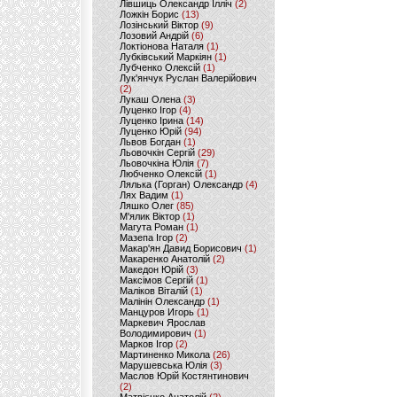
Лівшиць Олександр Ілліч
(2)
Ложкін Борис
(13)
Лозінський Віктор
(9)
Лозовий Андрій
(6)
Локтіонова Наталя
(1)
Лубківський Маркіян
(1)
Лубченко Олексій
(1)
Лук'янчук Руслан Валерійович
(2)
Лукаш Олена
(3)
Луценко Ігор
(4)
Луценко Ірина
(14)
Луценко Юрій
(94)
Львов Богдан
(1)
Льовочкін Сергій
(29)
Льовочкіна Юлія
(7)
Любченко Олексій
(1)
Лялька (Горган) Олександр
(4)
Лях Вадим
(1)
Ляшко Олег
(85)
М'ялик Віктор
(1)
Магута Роман
(1)
Мазепа Ігор
(2)
Макар'ян Давид Борисович
(1)
Макаренко Анатолій
(2)
Македон Юрій
(3)
Максімов Сергій
(1)
Маліков Віталій
(1)
Малінін Олександр
(1)
Манцуров Игорь
(1)
Маркевич Ярослав
Володимирович
(1)
Марков Ігор
(2)
Мартиненко Микола
(26)
Марушевська Юлія
(3)
Маслов Юрій Костянтинович
(2)