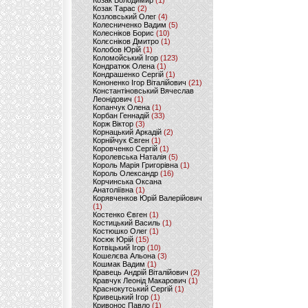
Козак Володимир
(1)
Козак Тарас
(2)
Козловський Олег
(4)
Колесниченко Вадим
(5)
Колесніков Борис
(10)
Колєсніков Дмитро
(1)
Колобов Юрій
(1)
Коломойський Ігор
(123)
Кондратюк Олена
(1)
Кондрашенко Сергій
(1)
Кононенко Ігор Віталійович
(21)
Константіновський Вячеслав
Леонідович
(1)
Копанчук Олена
(1)
Корбан Геннадій
(33)
Корж Віктор
(3)
Корнацький Аркадій
(2)
Корнійчук Євген
(1)
Коровченко Сергій
(1)
Королевська Наталія
(5)
Король Марія Григорівна
(1)
Король Олександр
(16)
Корчинська Оксана
Анатоліївна
(1)
Корявченков Юрій Валерійович
(1)
Костенко Євген
(1)
Костицький Василь
(1)
Костюшко Олег
(1)
Косюк Юрій
(15)
Котвіцький Ігор
(10)
Кошелєва Альона
(3)
Кошмак Вадим
(1)
Кравець Андрій Віталійович
(2)
Кравчук Леонід Макарович
(1)
Краснокутський Сергій
(1)
Кривецький Ігор
(1)
Кривонос Павло
(1)