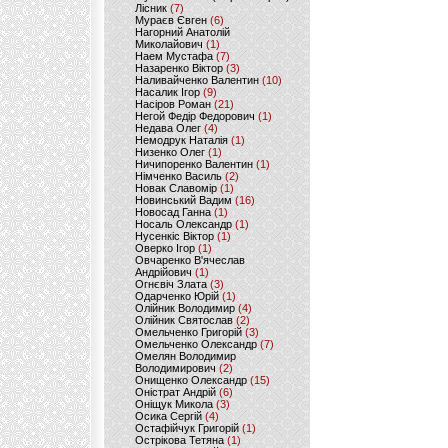
Лісник
(7)
Мураєв Євген
(6)
Нагорний Анатолій
Миколайович
(1)
Наем Мустафа
(7)
Назаренко Віктор
(3)
Наливайченко Валентин
(10)
Насалик Ігор
(9)
Насіров Роман
(21)
Негой Федір Федорович
(1)
Недава Олег
(4)
Немодрук Наталія
(1)
Низенко Олег
(1)
Ничипоренко Валентин
(1)
Німченко Василь
(2)
Новак Славомір
(1)
Новинський Вадим
(16)
Новосад Ганна
(1)
Носаль Олександр
(1)
Нусенкіс Віктор
(1)
Оверко Ігор
(1)
Овчаренко В'ячеслав
Андрійович
(1)
Огнєвіч Злата
(3)
Одарченко Юрій
(1)
Олійник Володимир
(4)
Олійник Святослав
(2)
Омельченко Григорій
(3)
Омельченко Олександр
(7)
Омелян Володимир
Володимирович
(2)
Онищенко Олександр
(15)
Оністрат Андрій
(6)
Оніщук Микола
(3)
Осика Сергій
(4)
Остафійчук Григорій
(1)
Острікова Тетяна
(1)