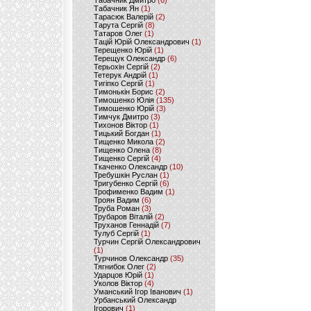
Табачник Дмитро
(6)
Табачник Ян
(1)
Тарасюк Валерій
(2)
Тарута Сергій
(8)
Татаров Олег
(1)
Тацій Юрій Олександрович
(1)
Терещенко Юрій
(1)
Терещук Олександр
(6)
Терьохін Сергій
(2)
Тетерук Андрій
(1)
Тигіпко Сергій
(1)
Тимонькін Борис
(2)
Тимошенко Юлія
(135)
Тимошенко Юрій
(3)
Тимчук Дмитро
(3)
Тихонов Віктор
(1)
Тицький Богдан
(1)
Тищенко Микола
(2)
Тищенко Олена
(8)
Тищенко Сергій
(4)
Ткаченко Олександр
(10)
Требушкін Руслан
(1)
Тригубенко Сергій
(6)
Трофименко Вадим
(1)
Троян Вадим
(6)
Труба Роман
(3)
Трубаров Віталій
(2)
Труханов Геннадій
(7)
Тулуб Сергій
(1)
Турчин Сергій Олександрович
(1)
Турчинов Олександр
(35)
Тягнибок Олег
(2)
Ударцов Юрій
(1)
Уколов Віктор
(4)
Уманський Ігор Іванович
(1)
Урбанський Олександр
Ігорович
(1)