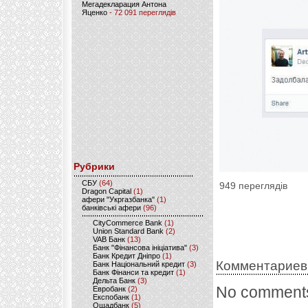
Мегадекларация Антона
Яценко
- 72 091 переглядів
Рубрики
CБУ
(64)
949 переглядів
Dragon Capital
(1)
афери "Укргазбанка"
(1)
банківські афери
(96)
CityCommerce Bank
(1)
Union Standard Bank
(2)
VAB Банк
(13)
Банк "Фінансова ініціатива"
(3)
Банк Кредит Дніпро
(1)
Комментариев
Банк Національний кредит
(3)
Банк Фінанси та кредит
(1)
Дельта Банк
(3)
No comments
Евробанк
(2)
Експобанк
(1)
Ощадбанк
(5)