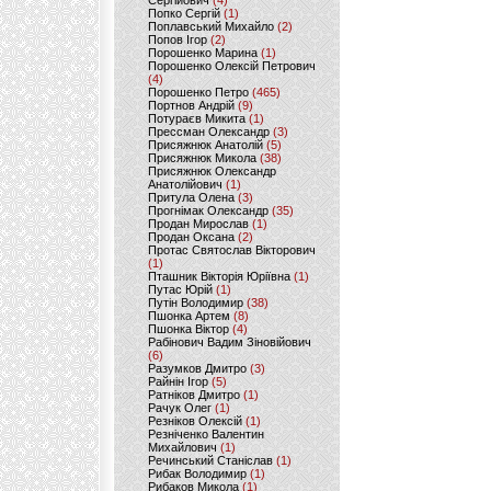
Сергійович
(4)
Попко Сергій
(1)
Поплавський Михайло
(2)
Попов Ігор
(2)
Порошенко Марина
(1)
Порошенко Олексій Петрович
(4)
Порошенко Петро
(465)
Портнов Андрій
(9)
Потураєв Микита
(1)
Прессман Олександр
(3)
Присяжнюк Анатолій
(5)
Присяжнюк Микола
(38)
Присяжнюк Олександр
Анатолійович
(1)
Притула Олена
(3)
Прогнімак Олександр
(35)
Продан Мирослав
(1)
Продан Оксана
(2)
Протас Святослав Вікторович
(1)
Пташник Вікторія Юріївна
(1)
Путас Юрій
(1)
Путін Володимир
(38)
Пшонка Артем
(8)
Пшонка Віктор
(4)
Рабінович Вадим Зіновійович
(6)
Разумков Дмитро
(3)
Райнін Ігор
(5)
Ратніков Дмитро
(1)
Рачук Олег
(1)
Резніков Олексій
(1)
Резніченко Валентин
Михайлович
(1)
Речинський Станіслав
(1)
Рибак Володимир
(1)
Рибаков Микола
(1)