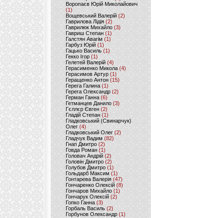
Воропаєв Юрій Миколайович
(1)
Вощевський Валерій
(2)
Гаврилова Лідія
(2)
Гаврилюк Михайло
(3)
Гавриш Степан
(1)
Галстян Авагім
(1)
Гарбуз Юрій
(1)
Гацько Василь
(1)
Гекко Ігор
(1)
Гелетей Валерій
(4)
Герасименко Микола
(4)
Герасимов Артур
(1)
Геращенко Антон
(15)
Герега Галина
(1)
Герега Олександр
(2)
Герман Ганна
(6)
Гетманцев Данило
(3)
Гєллєр Євген
(2)
Гладій Степан
(1)
Гладковський (Свинарчук)
Олег
(4)
Гладковський Олег
(2)
Гладчук Вадим
(82)
Гнап Дмитро
(2)
Говда Роман
(1)
Головач Андрій
(2)
Головін Дмитро
(2)
Голубов Дмитро
(1)
Гольдарб Максим
(1)
Гонтарева Валерія
(47)
Гончаренко Олексій
(8)
Гончаров Михайло
(1)
Гончарук Олексій
(2)
Гопко Ганна
(3)
Горбаль Василь
(2)
Горбунов Олександр
(1)