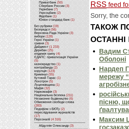
RSS
Приватбанк
(50)
feed fo
Сбербанк России
(3)
Укрінбанк
(7)
Укрсоцбанк
(2)
Sorry, the co
Фідобанк
(1)
Юніон стандард банк
(1)
ТАКОЖ ПО
Без рубрики
(19)
Безпредєл
(56)
Верховна Рада України
(3)
вибори
(128)
ОСТАННІ
Герої України
(1)
гривня
(3)
Дайджест
(1 233)
Вадим Ст
Дерибан
(25)
епідемія грипу
(4)
ЄДАПС: приватизація України
Оболоні
(5)
казнокрадство
(1)
Нардеп 
контрабанда
(2)
корупція
(123)
Кримінал
(55)
мережу “
Кутовий Тарас
(1)
Лохотрон
(5)
агробізн
Луценківщина
(1)
Мафія
(32)
Наркомафія
(3)
російськ
Національна безпека
(211)
Незаконне будівництво
(6)
пісню, щ
Обмеження свободи слова
(283)
ґвалтува
Педофіли з БЮТу
(2)
переслідування журналістів
(17)
Максим 
Персоналії
(4 316)
госзаказ
Абдуллін Олександр
(3)