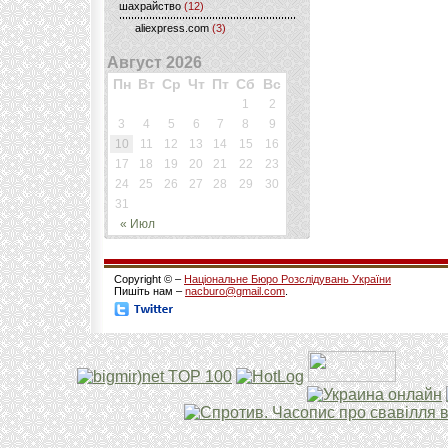
шахрайство
(12)
aliexpress.com
(3)
Август 2026
Пн
Вт
Ср
Чт
Пт
Сб
Вс
1
2
3
4
5
6
7
8
9
10
11
12
13
14
15
16
17
18
19
20
21
22
23
24
25
26
27
28
29
30
31
« Июл
Copyright © –
Національне Бюро Розслідувань України
Пишіть нам –
nacburo@gmail.com
.