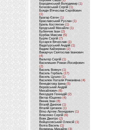
Боровик Саша
(1)
Бородянський Володимир
(1)
Бочковський Сергій
(1)
Боядін В'ячеслав Сергійович
(1)
Брагар Євген
(1)
Браславський Руслан
(1)
Бриль Костянтин
(1)
Бродський Михайло
(1)
Бубенчик Іван
(2)
Бурбак Максим
(5)
Буряк Сергій
(7)
Бусарєв Вячеслав
(1)
Вадатурський Андрій
(1)
Вадим Кайзерман
(2)
Вакарчук Святослав Іванович
(4)
Вальтер Сергій
(1)
Василишин Роман Йосифович
(2)
Василь Вовкун
(1)
Василь Горбаль
(17)
Василь Цушко
(1)
Василюк Наталія Романівна
(4)
Венедіктова Ірина
(5)
Веревський Андрій
Михайлович
(6)
Виходцев Геннадій
(2)
Віктор Ющенко
(4)
Вінник Іван
(8)
Віталій Данілов
(1)
Віталій Циганок
(1)
Вітко Артем Леонідович
(1)
Власенко Сергій
(6)
Вовк Дмитро
(2)
Войцеховський Олексій
(1)
Волга Василь
(1)
Волинець Михайло
(3)