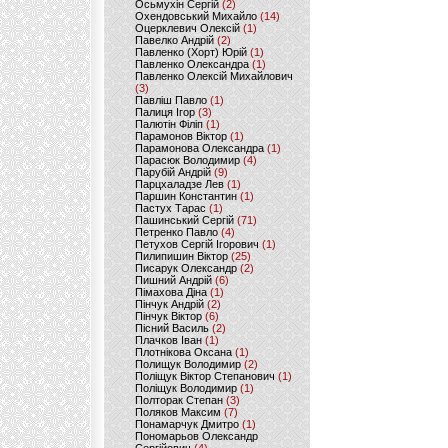
Осьмухін Сергій
(2)
Охендовський Михайло
(14)
Оцерклевич Олексій
(1)
Павелко Андрій
(2)
Павленко (Хорт) Юрій
(1)
Павленко Олександра
(1)
Павленко Олексій Михайлович
(3)
Павліш Павло
(1)
Палиця Ігор
(3)
Палютін Філіп
(1)
Парамонов Віктор
(1)
Парамонова Олександра
(1)
Парасюк Володимир
(4)
Парубій Андрій
(9)
Парцхаладзе Лев
(1)
Паршин Константин
(1)
Пастух Тарас
(1)
Пашинський Сергій
(71)
Петренко Павло
(4)
Петухов Сергій Ігорович
(1)
Пилипишин Віктор
(25)
Писарук Олександр
(2)
Пишний Андрій
(6)
Пімахова Діна
(1)
Пінчук Андрій
(2)
Пінчук Віктор
(6)
Пісний Василь
(2)
Плачков Іван
(1)
Плотнікова Оксана
(1)
Полищук Володимир
(2)
Поліщук Віктор Степанович
(1)
Поліщук Володимир
(1)
Полторак Степан
(3)
Поляков Максим
(7)
Понамарчук Дмитро
(1)
Пономарьов Олександр