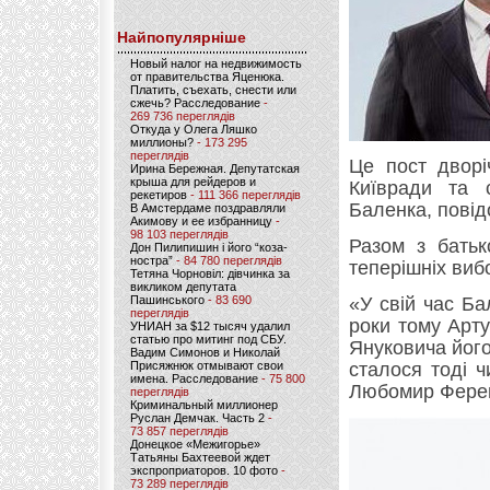
Найпопулярніше
Новый налог на недвижимость
от правительства Яценюка.
Платить, съехать, снести или
сжечь? Расследование
-
269 736 переглядів
Откуда у Олега Ляшко
миллионы?
- 173 295
переглядів
Це пост дворі
Ирина Бережная. Депутатская
крыша для рейдеров и
Київради та 
рекетиров
- 111 366 переглядів
Баленка, пові
В Амстердаме поздравляли
Акимову и ее избранницу
-
98 103 переглядів
Разом з батьк
Дон Пилипишин і його “коза-
ностра”
- 84 780 переглядів
теперішніх виб
Тетяна Чорновіл: дівчинка за
викликом депутата
Пашинського
- 83 690
«У свій час Ба
переглядів
роки тому Арту
УНИАН за $12 тысяч удалил
статью про митинг под СБУ.
Януковича його
Вадим Симонов и Николай
Присяжнюк отмывают свои
сталося тоді 
имена. Расследование
- 75 800
Любомир Фере
переглядів
Криминальный миллионер
Руслан Демчак. Часть 2
-
73 857 переглядів
Донецкое «Межигорье»
Татьяны Бахтеевой ждет
экспроприаторов. 10 фото
-
73 289 переглядів