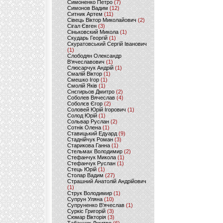
Симоненко Петро
(7)
Симонов Вадим
(12)
Ситник Артем
(11)
Сівець Віктор Миколайович
(2)
Сігал Євген
(3)
Сіньковский Микола
(1)
Скударь Георгій
(1)
Скуратовський Сергій Іванович
(1)
Слободян Олександр
В'ячеславович
(1)
Слюсарчук Андрій
(1)
Смалій Віктор
(1)
Смешко Ігор
(1)
Смолій Яків
(1)
Снєгирьов Дмитро
(2)
Соболев Вячеслав
(4)
Соболєв Єгор
(2)
Соловей Юрій Ігорович
(1)
Солод Юрій
(1)
Сольвар Руслан
(2)
Сотнік Олена
(1)
Ставицький Едуард
(9)
Стаднійчук Роман
(3)
Старикова Ганна
(1)
Стельмах Володимир
(2)
Стефанчук Микола
(1)
Стефанчук Руслан
(1)
Стець Юрій
(1)
Столар Вадим
(27)
Страшний Анатолій Андрійович
(1)
Струк Володимир
(1)
Супрун Уляна
(10)
Супруненко В'ячеслав
(1)
Суркіс Григорій
(3)
Сюмар Вікторія
(3)