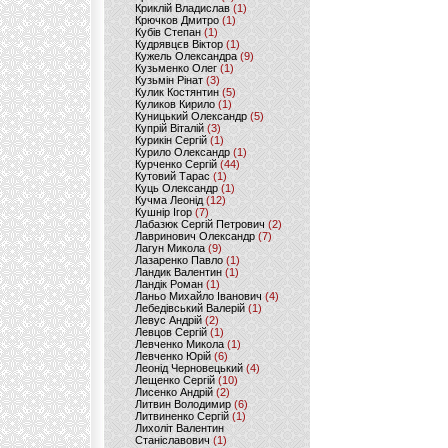
Криклій Владислав
(1)
Крючков Дмитро
(1)
Кубів Степан
(1)
Кудрявцєв Віктор
(1)
Кужель Олександра
(9)
Кузьменко Олег
(1)
Кузьмін Рінат
(3)
Кулик Костянтин
(5)
Куликов Кирило
(1)
Куницький Олександр
(5)
Купрій Віталій
(3)
Курикін Сергій
(1)
Курило Олександр
(1)
Курченко Сергій
(44)
Кутовий Тарас
(1)
Куць Олександр
(1)
Кучма Леонід
(12)
Кушнір Ігор
(7)
Лабазюк Сергій Петрович
(2)
Лавринович Олександр
(7)
Лагун Микола
(9)
Лазаренко Павло
(1)
Ландик Валентин
(1)
Ландік Роман
(1)
Ланьо Михайло Іванович
(4)
Лебедівський Валерій
(1)
Левус Андрій
(2)
Левцов Сергій
(1)
Левченко Микола
(1)
Левченко Юрій
(6)
Леонід Черновецький
(4)
Лещенко Сергій
(10)
Лисенко Андрій
(2)
Литвин Володимир
(6)
Литвиненко Сергій
(1)
Лихоліт Валентин
Станіславович
(1)