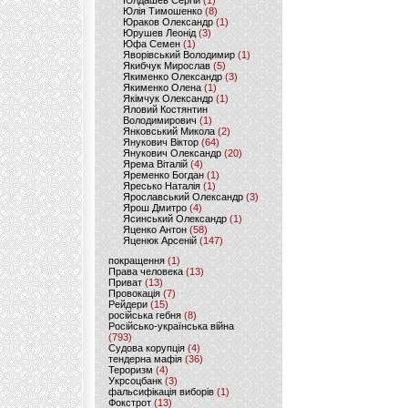
Юлдашев Сергій
(1)
Юлія Тимошенко
(8)
Юраков Олександр
(1)
Юрушев Леонід
(3)
Юфа Семен
(1)
Яворівський Володимир
(1)
Якибчук Мирослав
(5)
Якименко Олександр
(3)
Якименко Олена
(1)
Якімчук Олександр
(1)
Яловий Костянтин
Володимирович
(1)
Янковський Микола
(2)
Янукович Віктор
(64)
Янукович Олександр
(20)
Ярема Віталій
(4)
Яременко Богдан
(1)
Яресько Наталія
(1)
Ярославський Олександр
(3)
Ярош Дмитро
(4)
Ясинський Олександр
(1)
Яценко Антон
(58)
Яценюк Арсеній
(147)
покращення
(1)
Права человека
(13)
Приват
(13)
Провокація
(7)
Рейдери
(15)
російська гебня
(8)
Російсько-українська війна
(793)
Судова корупція
(4)
тендерна мафія
(36)
Тероризм
(4)
Укрсоцбанк
(3)
фальсифікація виборів
(1)
Фокстрот
(13)