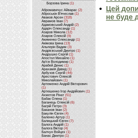
Борзова Ірина
(1)
Цей допи
Абромавичус Айварас
(2)
Аброськін В’ячеслав
(1)
не буде 
Аваков Арсен
(318)
Аврамов Іван
(7)
Адамовський Андрій
(2)
Адаріч Олександр
(1)
Азаров Микола
(12)
Азаров Олексій
(9)
Акименко Олександр
(1)
Акімова Ірина
(13)
Альперін Вадим
(3)
Андрієвський Дмитро
(1)
Андрушко Сергій
(1)
Апостол Михайло
(1)
Ар'єв Володимир
(1)
Арабей Денис
(1)
Арахамія Давид
(1)
Арбузов Сергій
(44)
Арестович Олексій
Миколайович
(1)
Артеменко Андрій Вікторович
(1)
Артюшенко Ігор Андрійович
(1)
Ахметов Рінат
(51)
Бабак Олена
(1)
Баганець Олексій
(6)
Багрій Петро
(3)
Баканов Іван
(2)
Бакулін Євген
(4)
Баленко Артур
(1)
Балицький Євген
(7)
Балога Андрій
(1)
Балога Віктор
(4)
Балчун Войцех
(1)
Банас Дмитро
(1)