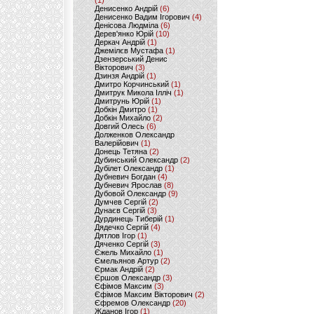
(1)
Денисенко Андрій
(6)
Денисенко Вадим Ігорович
(4)
Денісова Людміла
(6)
Дерев'янко Юрій
(10)
Деркач Андрій
(1)
Джемілєв Мустафа
(1)
Дзензерський Денис
Вікторович
(3)
Дзинзя Андрій
(1)
Дмитро Корчинський
(1)
Дмитрук Микола Ілліч
(1)
Дмитрунь Юрій
(1)
Добкін Дмитро
(1)
Добкін Михайло
(2)
Довгий Олесь
(6)
Долженков Олександр
Валерійович
(1)
Донець Тетяна
(2)
Дубинський Олександр
(2)
Дубілет Олександр
(1)
Дубневич Богдан
(4)
Дубневич Ярослав
(8)
Дубовой Олександр
(9)
Думчев Сергій
(2)
Дунаєв Сергій
(3)
Дурдинець Тиберій
(1)
Дядечко Сергій
(4)
Дятлов Ігор
(1)
Дяченко Сергій
(3)
Єжель Михайло
(1)
Ємельянов Артур
(2)
Єрмак Андрій
(2)
Єршов Олександр
(3)
Єфімов Максим
(3)
Єфімов Максим Вікторович
(2)
Єфремов Олександр
(20)
Жданов Ігор
(1)