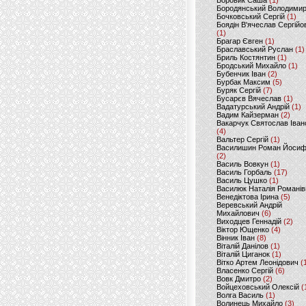
Боровик Саша
(1)
Бородянський Володими
Бочковський Сергій
(1)
Боядін В'ячеслав Сергійо
(1)
Брагар Євген
(1)
Браславський Руслан
(1)
Бриль Костянтин
(1)
Бродський Михайло
(1)
Бубенчик Іван
(2)
Бурбак Максим
(5)
Буряк Сергій
(7)
Бусарєв Вячеслав
(1)
Вадатурський Андрій
(1)
Вадим Кайзерман
(2)
Вакарчук Святослав Іван
(4)
Вальтер Сергій
(1)
Василишин Роман Йоси
(2)
Василь Вовкун
(1)
Василь Горбаль
(17)
Василь Цушко
(1)
Василюк Наталія Романів
Венедіктова Ірина
(5)
Веревський Андрій
Михайлович
(6)
Виходцев Геннадій
(2)
Віктор Ющенко
(4)
Вінник Іван
(8)
Віталій Данілов
(1)
Віталій Циганок
(1)
Вітко Артем Леонідович
(
Власенко Сергій
(6)
Вовк Дмитро
(2)
Войцеховський Олексій
(
Волга Василь
(1)
Волинець Михайло
(3)