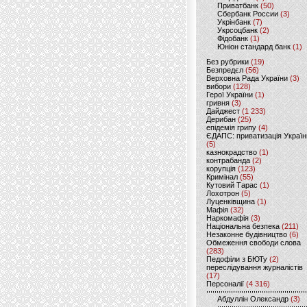
Приватбанк
(50)
Сбербанк России
(3)
Укрінбанк
(7)
Укрсоцбанк
(2)
Фідобанк
(1)
Юніон стандард банк
(1)
Без рубрики
(19)
Безпредєл
(56)
Верховна Рада України
(3)
вибори
(128)
Герої України
(1)
гривня
(3)
Дайджест
(1 233)
Дерибан
(25)
епідемія грипу
(4)
ЄДАПС: приватизація Україн
(5)
казнокрадство
(1)
контрабанда
(2)
корупція
(123)
Кримінал
(55)
Кутовий Тарас
(1)
Лохотрон
(5)
Луценківщина
(1)
Мафія
(32)
Наркомафія
(3)
Національна безпека
(211)
Незаконне будівництво
(6)
Обмеження свободи слова
(283)
Педофіли з БЮТу
(2)
переслідування журналістів
(17)
Персоналії
(4 316)
Абдуллін Олександр
(3)