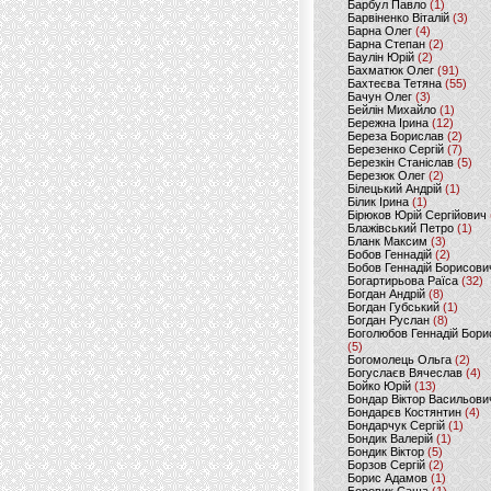
Барбул Павло
(1)
Барвіненко Віталій
(3)
Барна Олег
(4)
Барна Степан
(2)
Баулін Юрій
(2)
Бахматюк Олег
(91)
Бахтеєва Тетяна
(55)
Бачун Олег
(3)
Бейлін Михайло
(1)
Бережна Ірина
(12)
Береза Борислав
(2)
Березенко Сергій
(7)
Березкін Станіслав
(5)
Березюк Олег
(2)
Білецький Андрій
(1)
Білик Ірина
(1)
Бірюков Юрій Сергійович
Блажівський Петро
(1)
Бланк Максим
(3)
Бобов Геннадій
(2)
Бобов Геннадій Борисови
Богартирьова Раїса
(32)
Богдан Андрій
(8)
Богдан Губський
(1)
Богдан Руслан
(8)
Боголюбов Геннадій Бори
(5)
Богомолець Ольга
(2)
Богуслаєв Вячеслав
(4)
Бойко Юрій
(13)
Бондар Віктор Васильови
Бондарєв Костянтин
(4)
Бондарчук Сергій
(1)
Бондик Валерій
(1)
Бондик Віктор
(5)
Борзов Сергiй
(2)
Борис Адамов
(1)