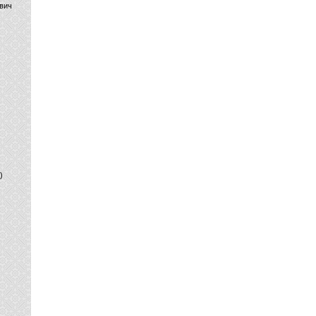
вич
)