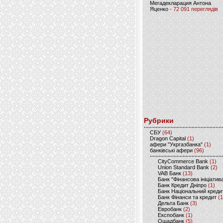
Мегадекларация Антона
Яценко
- 72 091 переглядів
Рубрики
CБУ
(64)
Dragon Capital
(1)
афери "Укргазбанка"
(1)
банківські афери
(96)
CityCommerce Bank
(1)
Union Standard Bank
(2)
VAB Банк
(13)
Банк "Фінансова ініціатив
Банк Кредит Дніпро
(1)
Банк Національний креди
Банк Фінанси та кредит
(1
Дельта Банк
(3)
Евробанк
(2)
Експобанк
(1)
Ощадбанк
(5)