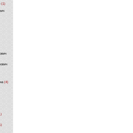
р
(1)
вич
ович
фович
на
(4)
1)
1)