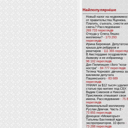
Найпопулярніше
Новый налог на недвижимос
от правительства Яценюка.
Платить, съехать, снести ил
сжечь? Расследование
-
269 733 переглядів
Откуда у Олега Ляшко
миллионы?
- 173 293
переглядів
Ирина Бережная. Депутатск
крыша для рейдеров и
рекетиров
- 111 365 перегляд
В Амстердаме поздравляли
Акимову и ее избранницу
-
98 102 переглядів
Дон Пилипишин і його “коза-
ностра”
- 84 777 переглядів
Тетяна Чорновіл: дівчинка за
викликом депутата
Пашинського
- 83 689
переглядів
УНИАН за $12 тысяч удалил
статью про митинг под СБУ.
Вадим Симонов и Николай
Присяжнюк отмывают свои
имена. Расследование
- 75 
переглядів
Криминальный миллионер
Руслан Демчак. Часть 2
-
73 855 переглядів
Донецкое «Межигорье»
Татьяны Бахтеевой ждет
экспроприаторов. 10 фото
-
73 288 переглядів