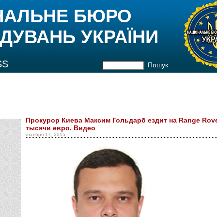
НАЛЬНЕ БЮРО
ДУВАНЬ УКРАЇНИ
SS
Пошук
Прокурор Киева Максим Гольдарб ездит на Range Rov
тысячи евро. Видео
октября 17, 2015