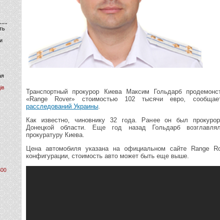
ть
и
ая
ів
Транспортный прокурор Киева Максим Гольдарб продемон
«Range Rover» стоимостью 102 тысячи евро, сообщ
расследований Украины
.
Как известно, чиновнику 32 года. Ранее он был прокуро
Донецкой области. Еще год назад Гольдарб возглавля
прокуратуру Киева.
Цена автомобиля указана на официальном сайте Range Ro
конфигурации, стоимость авто может быть еще выше.
800