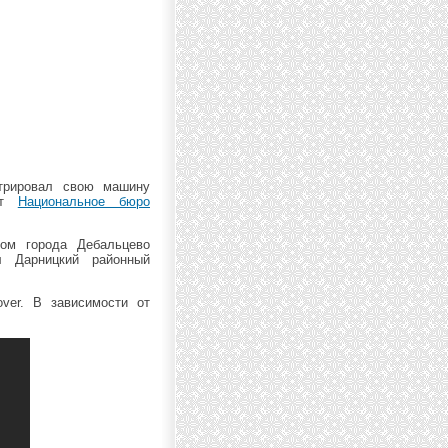
стрировал свою машину
ает
Национальное бюро
ром города Дебальцево
л Дарницкий районный
ver. В зависимости от