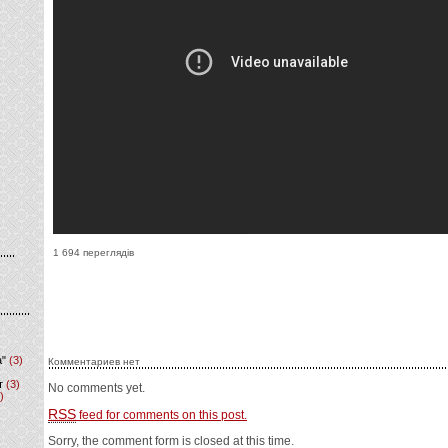
1 694 переглядів
а"
(3)
Комментариев нет
т
(3)
No comments yet.
)
RSS
feed for comments on this post.
Sorry, the comment form is closed at this time.