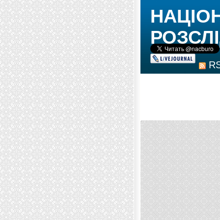
НАЦІО
РОЗСЛІ
R