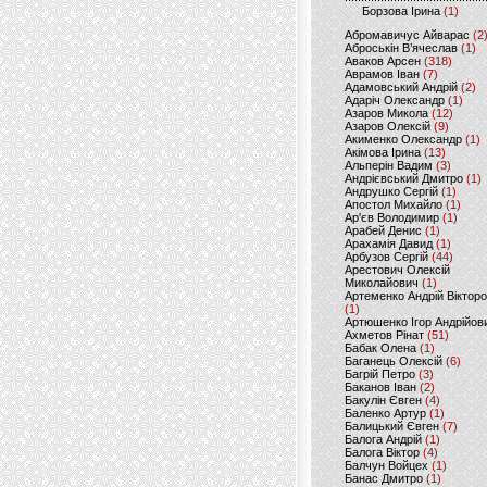
Борзова Ірина
(1)
Абромавичус Айварас
(2
Аброськін В’ячеслав
(1)
Аваков Арсен
(318)
Аврамов Іван
(7)
Адамовський Андрій
(2)
Адаріч Олександр
(1)
Азаров Микола
(12)
Азаров Олексій
(9)
Акименко Олександр
(1)
Акімова Ірина
(13)
Альперін Вадим
(3)
Андрієвський Дмитро
(1)
Андрушко Сергій
(1)
Апостол Михайло
(1)
Ар'єв Володимир
(1)
Арабей Денис
(1)
Арахамія Давид
(1)
Арбузов Сергій
(44)
Арестович Олексій
Миколайович
(1)
Артеменко Андрій Віктор
(1)
Артюшенко Ігор Андрійов
Ахметов Рінат
(51)
Бабак Олена
(1)
Баганець Олексій
(6)
Багрій Петро
(3)
Баканов Іван
(2)
Бакулін Євген
(4)
Баленко Артур
(1)
Балицький Євген
(7)
Балога Андрій
(1)
Балога Віктор
(4)
Балчун Войцех
(1)
Банас Дмитро
(1)