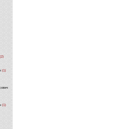
(2)
ч
(1)
сович
ч
(1)