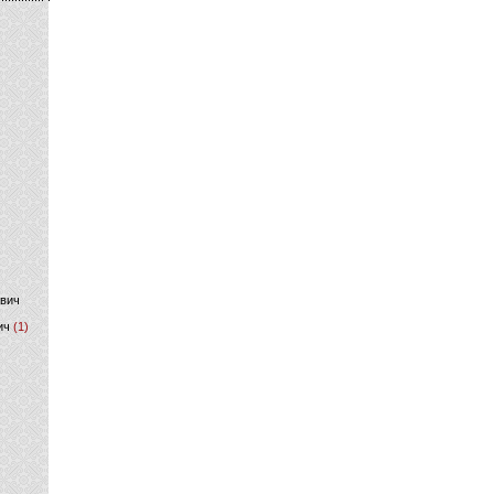
)
ович
ич
(1)