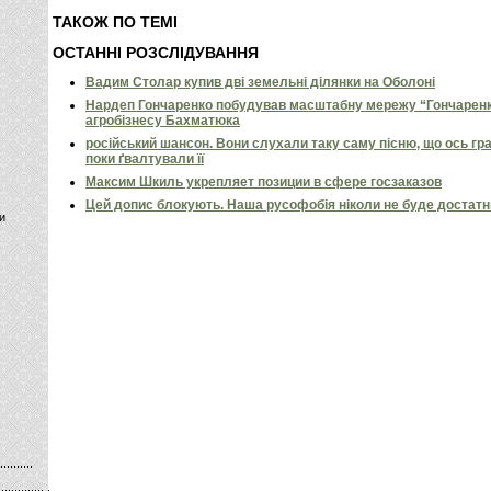
ТАКОЖ ПО ТЕМІ
ОСТАННІ РОЗСЛІДУВАННЯ
Вадим Столар купив дві земельні ділянки на Оболоні
Нардеп Гончаренко побудував масштабну мережу “Гончаренко
агробізнесу Бахматюка
російський шансон. Вони слухали таку саму пісню, що ось гр
поки ґвалтували її
Максим Шкиль укрепляет позиции в сфере госзаказов
Цей допис блокують. Наша русофобія ніколи не буде достат
и