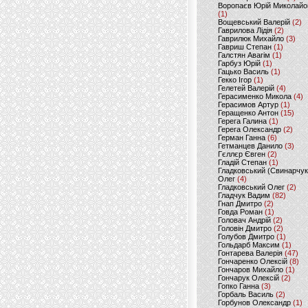
Воропаєв Юрій Миколайо
(1)
Вощевський Валерій
(2)
Гаврилова Лідія
(2)
Гаврилюк Михайло
(3)
Гавриш Степан
(1)
Галстян Авагім
(1)
Гарбуз Юрій
(1)
Гацько Василь
(1)
Гекко Ігор
(1)
Гелетей Валерій
(4)
Герасименко Микола
(4)
Герасимов Артур
(1)
Геращенко Антон
(15)
Герега Галина
(1)
Герега Олександр
(2)
Герман Ганна
(6)
Гетманцев Данило
(3)
Гєллєр Євген
(2)
Гладій Степан
(1)
Гладковський (Свинарчук
Олег
(4)
Гладковський Олег
(2)
Гладчук Вадим
(82)
Гнап Дмитро
(2)
Говда Роман
(1)
Головач Андрій
(2)
Головін Дмитро
(2)
Голубов Дмитро
(1)
Гольдарб Максим
(1)
Гонтарева Валерія
(47)
Гончаренко Олексій
(8)
Гончаров Михайло
(1)
Гончарук Олексій
(2)
Гопко Ганна
(3)
Горбаль Василь
(2)
Горбунов Олександр
(1)