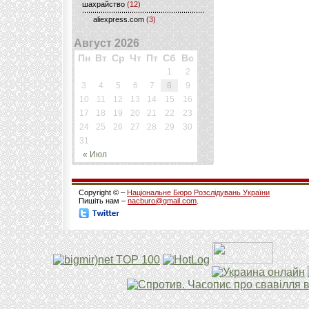
шахрайство
(12)
aliexpress.com
(3)
Август 2026
Пн
Вт
Ср
Чт
Пт
Сб
Вс
1
2
3
4
5
6
7
8
9
10
11
12
13
14
15
16
17
18
19
20
21
22
23
24
25
26
27
28
29
30
31
« Июл
Copyright © –
Національне Бюро Розслідувань України
Пишіть нам –
nacburo@gmail.com
.