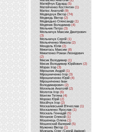
Матвієнко Анатолій
(2)
Матвійчук Едуард
(5)
Матейченко Костянтин
(1)
Матіос Анатолій
(9)
Медведчук Віктор
(74)
Медведь Віктор
(2)
Медведько Олександр
(1)
Медяник Володимир
(4)
Мельник Петро
(3)
Мельничук Максим Дмитрович
(3)
Мельничук Сергій
(1)
Мельніченко Микола
(2)
Мендель Юлія
(2)
Микитась Максим
(8)
Микитенко Роман Леонідович
(2)
Мисик Володимир
(1)
Мисик Володимир Юрійович
(2)
Мізрах Ігор
(3)
Мірошник Андрій
(1)
Мірошниченко Ігор
(3)
Мірошниченко Юрій
(4)
Мірошніченко Іван
Володимирович
(2)
Могильов Анатолій
(2)
Молоток Ігор
(6)
Монтян Тетяна
(4)
Мороко Юрій
(2)
Мосійчук Ігор
(2)
Москалевський В'ячеслав
(1)
Москаленко Ярослав
(1)
Москаль Геннадій
(5)
Мочанов Олексій
(1)
Мошенець Олена
(1)
Мошенский Валерий
(5)
Муженко Віктор
(1)
Мужчиль Олег (Сергій Аміров)