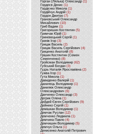
Горган (Лялька) Олександр
(1)
Гордеєв Денис
(1)
Гордієнко Микола
(1)
Гордійчук Андрій
(1)
Гордон Дмитро
(7)
Грановський Олександр
Михайлович
(10)
Гриб Вадим
(1)
Григоришин Костянтин
(5)
Гримчак Юрій
(1)
Гриневецький Сергій
(1)
Гринів Ігор
(3)
Грицак Василь
(2)
Грицак Василь Сергійович
(4)
Гриценко Анатолій
(8)
Грішин Костянтин (Семен
Семенченко)
(8)
Гройсман Володимир
(62)
Губський Богдан
(3)
Гудзь Наталія Ярославівна
(2)
Гужва Ігор
(1)
Гута Микола
(1)
Давиденко Валерій
(1)
Данилець Володимир
(1)
Данилюк Олександр
Олександрович
(6)
Данченко Олександр
(3)
Дегрик Олена
(1)
Дейдей Євген Сергійович
(9)
Дейнеко Сергій
(1)
Демішкан Володимир
(1)
Демчак Руслан
(12)
Демченко Людмила
(1)
Демчина Павло
(4)
Демчишин Володимир
(5)
Демчук Ольга
(1)
Денисенко Анатолій Петрович