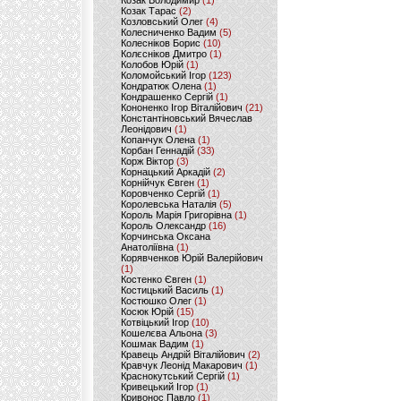
Козак Володимир
(1)
Козак Тарас
(2)
Козловський Олег
(4)
Колесниченко Вадим
(5)
Колесніков Борис
(10)
Колєсніков Дмитро
(1)
Колобов Юрій
(1)
Коломойський Ігор
(123)
Кондратюк Олена
(1)
Кондрашенко Сергій
(1)
Кононенко Ігор Віталійович
(21)
Константіновський Вячеслав
Леонідович
(1)
Копанчук Олена
(1)
Корбан Геннадій
(33)
Корж Віктор
(3)
Корнацький Аркадій
(2)
Корнійчук Євген
(1)
Коровченко Сергій
(1)
Королевська Наталія
(5)
Король Марія Григорівна
(1)
Король Олександр
(16)
Корчинська Оксана
Анатоліївна
(1)
Корявченков Юрій Валерійович
(1)
Костенко Євген
(1)
Костицький Василь
(1)
Костюшко Олег
(1)
Косюк Юрій
(15)
Котвіцький Ігор
(10)
Кошелєва Альона
(3)
Кошмак Вадим
(1)
Кравець Андрій Віталійович
(2)
Кравчук Леонід Макарович
(1)
Краснокутський Сергій
(1)
Кривецький Ігор
(1)
Кривонос Павло
(1)