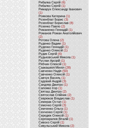
Рибалка Сергій
(6)
Рибалко Сергій
(1)
Римарук Олександр Іванович
(1)
Рожкова Катерина
(1)
Розенблат Борис
(3)
Розенблат Борислав
(8)
Розенко Павло
(2)
Романенко Геннадій
(1)
Романов Роман Анатолійович
(2)
Ротова Олена
(2)
Руденко Вадим
(1)
Руденко Геннадій
(1)
Руденко Олексій
(1)
Рудик Сергій
(6)
Рудьковський Микола
(1)
Руслан Арсірій
(1)
Рябчин Олексій
(1)
Саакашвілі Міхеіл
(28)
Савченко Надія
(50)
Савченко Олексій
(1)
Савчук Василь
(1)
Садовий Андрій
(3)
Сандлер Дмитро
(1)
Сапожко Ігор
(1)
Святаш Дмитро
(2)
Святослав Олійник
(2)
Севрюков Владислав
(1)
Семерак Остап
(1)
Семочко Сергій
(3)
Семченко Ольга
(1)
Сенченко Сергій
(1)
Середюк Олексій
(1)
Серпокрилов Віталій
(1)
Сивохо Сергій
(1)
Сивульський Микола
(2)