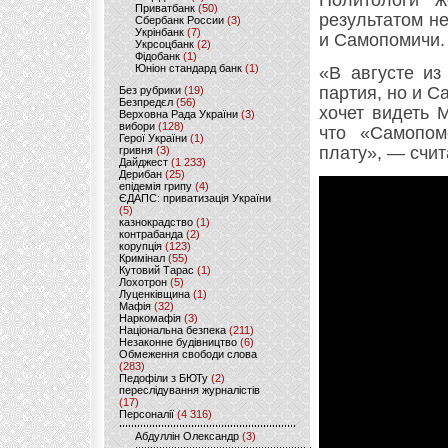
Политологи ж
Приватбанк
(50)
результатом н
Сбербанк России
(3)
Укрінбанк
(7)
и Самопомичи.
Укрсоцбанк
(2)
Фідобанк
(1)
Юніон стандард банк
(1)
«В августе из
партия, но и С
Без рубрики
(19)
Безпредєл
(56)
хочет видеть 
Верховна Рада України
(3)
вибори
(128)
что «Самопом
Герої України
(1)
плату», — счи
гривня
(3)
Дайджест
(1 233)
Дерибан
(25)
епідемія грипу
(4)
ЄДАПС: приватизація України
(5)
казнокрадство
(1)
контрабанда
(2)
корупція
(123)
Кримінал
(55)
Кутовий Тарас
(1)
Лохотрон
(5)
Луценківщина
(1)
Мафія
(32)
Наркомафія
(3)
Національна безпека
(211)
Незаконне будівництво
(6)
Обмеження свободи слова
(283)
Педофіли з БЮТу
(2)
переслідування журналістів
(17)
Персоналії
(4 316)
Абдуллін Олександр
(3)