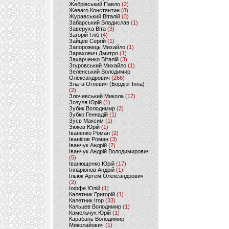
Жебрівський Павло
(2)
Жеваго Констянтин
(8)
Журавський Віталій
(3)
Забарський Владислав
(1)
Заверуха Віта
(3)
Загорій Гліб
(4)
Зайцев Сергій
(1)
Запорожець Михайло
(1)
Зарахович Дмитро
(1)
Захарченко Віталій
(3)
Згуровський Михайло
(1)
Зеленський Володимир
Олександрович
(266)
Злата Огневич (Бордюг Інна)
(2)
Злочевський Микола
(17)
Зозуля Юрій
(1)
Зубик Володимир
(2)
Зубко Геннадій
(1)
Зуєв Максим
(1)
Зюков Юрій
(1)
Іваненко Роман
(2)
Іванісов Роман
(3)
Іванчук Андрій
(2)
Іванчук Андрій Володимирович
(5)
Іванющенко Юрій
(17)
Ілларіонов Андрій
(1)
Ільюк Артем Олександрович
(2)
Іоффе Юлій
(1)
Калетник Григорій
(1)
Калетник Ігор
(33)
Кальцев Володимир
(1)
Камельчук Юрій
(1)
Карабань Володимир
Миколайович
(1)