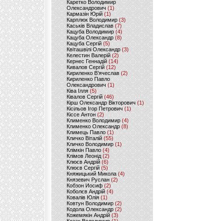
Каретко Володимир
Олександрович
(1)
Кармазін Юрій
(1)
Карплюк Володимир
(3)
Каськів Владислав
(7)
Кацуба Володимир
(4)
Кацуба Олександр
(8)
Кацуба Сергій
(5)
Квіташвілі Олександр
(3)
Келестин Валерій
(2)
Кернес Геннадій
(14)
Кивалов Сергій
(12)
Кириленко В’ячеслав
(2)
Кириленко Павло
Олександрович
(1)
Ківа Ілля
(5)
Ківалов Сергій
(46)
Кірш Олександр Вікторович
(1)
Кісільов Ігор Петрович
(1)
Кіссе Антон
(2)
Клименко Володимир
(4)
Клименко Олександр
(8)
Климець Павло
(1)
Кличко Віталій
(55)
Кличко Володимир
(1)
Клімкін Павло
(4)
Клімов Леонід
(2)
Клюєв Андрій
(6)
Клюєв Сергій
(5)
Княжицький Микола
(4)
Князевич Руслан
(2)
Кобзон Иосиф
(2)
Коболєв Андрій
(4)
Ковалів Юлія
(1)
Ковтун Володимир
(2)
Кодола Олександр
(2)
Кожемякін Андрій
(3)