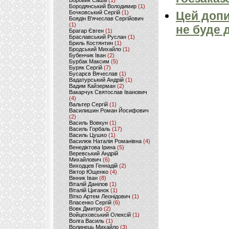
Боровик Саша
(1)
Бородянський Володимир
(1)
Бочковський Сергій
(1)
Цей допи
Боядін В'ячеслав Сергійович
(1)
не буде 
Брагар Євген
(1)
Браславський Руслан
(1)
Бриль Костянтин
(1)
Бродський Михайло
(1)
Бубенчик Іван
(2)
Бурбак Максим
(5)
Буряк Сергій
(7)
Бусарєв Вячеслав
(1)
Вадатурський Андрій
(1)
Вадим Кайзерман
(2)
Вакарчук Святослав Іванович
(4)
Вальтер Сергій
(1)
Василишин Роман Йосифович
(2)
Василь Вовкун
(1)
Василь Горбаль
(17)
Василь Цушко
(1)
Василюк Наталія Романівна
(4)
Венедіктова Ірина
(5)
Веревський Андрій
Михайлович
(6)
Виходцев Геннадій
(2)
Віктор Ющенко
(4)
Вінник Іван
(8)
Віталій Данілов
(1)
Віталій Циганок
(1)
Вітко Артем Леонідович
(1)
Власенко Сергій
(6)
Вовк Дмитро
(2)
Войцеховський Олексій
(1)
Волга Василь
(1)
Волинець Михайло
(3)