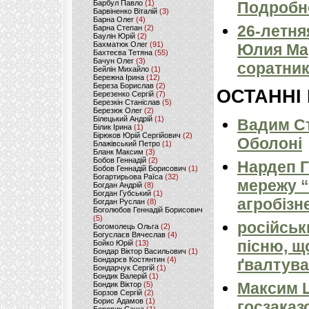
Барбул Павло
(1)
Подробн
Барвіненко Віталій
(3)
Барна Олег
(4)
26-летня
Барна Степан
(2)
Баулін Юрій
(2)
Бахматюк Олег
(91)
Юлия Ма
Бахтеєва Тетяна
(55)
Бачун Олег
(3)
соратник
Бейлін Михайло
(1)
Бережна Ірина
(12)
Береза Борислав
(2)
ОСТАННІ
Березенко Сергій
(7)
Березкін Станіслав
(5)
Березюк Олег
(2)
Білецький Андрій
(1)
Вадим Ст
Білик Ірина
(1)
Бірюков Юрій Сергійович
(2)
Оболоні
Блажівський Петро
(1)
Бланк Максим
(3)
Бобов Геннадій
(2)
Нардеп 
Бобов Геннадій Борисович
(1)
Богартирьова Раїса
(32)
мережу “
Богдан Андрій
(8)
Богдан Губський
(1)
агробізн
Богдан Руслан
(8)
Боголюбов Геннадій Борисович
(5)
російськ
Богомолець Ольга
(2)
Богуслаєв Вячеслав
(4)
пісню, щ
Бойко Юрій
(13)
Бондар Віктор Васильович
(1)
Бондарєв Костянтин
(4)
ґвалтува
Бондарчук Сергій
(1)
Бондик Валерій
(1)
Максим 
Бондик Віктор
(5)
Борзов Сергiй
(2)
Борис Адамов
(1)
госзаказ