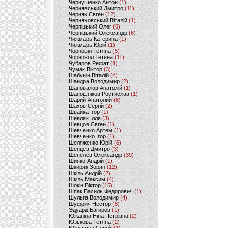
Чернушенко Антон
(1)
Чернявський Дмитро
(11)
Черняк Євген
(12)
Черняховський Віталій
(1)
Черпіцький Олег
(6)
Черпіцький Олександр
(6)
Чижмарь Катерина
(1)
Чижмарь Юрій
(1)
Чорновіл Тетяна
(5)
Чорновол Тетяна
(11)
Чубаров Рефат
(1)
Чумак Віктор
(3)
Шабунін Віталій
(4)
Шандра Володимир
(2)
Шаповалов Анатолій
(1)
Шапошніков Ростислав
(1)
Шарий Анатолий
(6)
Шахов Сергій
(2)
Швайка Ігор
(1)
Шевляк Ілля
(3)
Шевцов Євген
(1)
Шевченко Артем
(1)
Шевченко Ігор
(1)
Шеляженко Юрій
(6)
Шенцев Дмитро
(3)
Шепелев Олександр
(39)
Шипко Андрій
(1)
Шкиряк Зорян
(12)
Шкіль Андрій
(2)
Шкіль Максим
(4)
Шокін Віктор
(15)
Шпак Василь Федорович
(1)
Шульга Володимир
(4)
Шуфрич Нестор
(8)
Эдуард Багиров
(1)
Южаніна Ніна Петрівна
(2)
Юзькова Тетяна
(2)