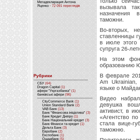
только сейча
Мегадекларация Антона
Яценко
- 72 091 переглядів
вызывала так
назначения в
таможни.
Во-вторых, н
ставленницы г
в июле этого 
супруга 26-лет
На этом фон
образованию Ю
В феврале 201
Рубрики
Am Ukrainian,
CБУ
(64)
Dragon Capital
(1)
языке о Майда
афери "Укргазбанка"
(1)
банківські афери
(96)
Видео набрал
CityCommerce Bank
(1)
девушка вош
Union Standard Bank
(2)
VAB Банк
(13)
активист, в и
Банк "Фінансова ініціатива"
(3)
«Агентство по
Банк Кредит Дніпро
(1)
Банк Національний кредит
(3)
стала вице-гу
Банк Фінанси та кредит
(1)
Дельта Банк
(3)
таможню.
Евробанк
(2)
Експобанк
(1)
Ощадбанк
(5)