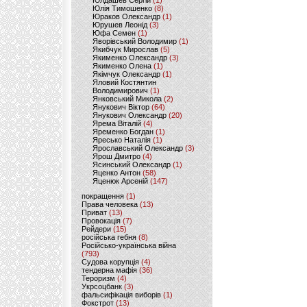
Юлдашев Сергій
(1)
Юлія Тимошенко
(8)
Юраков Олександр
(1)
Юрушев Леонід
(3)
Юфа Семен
(1)
Яворівський Володимир
(1)
Якибчук Мирослав
(5)
Якименко Олександр
(3)
Якименко Олена
(1)
Якімчук Олександр
(1)
Яловий Костянтин
Володимирович
(1)
Янковський Микола
(2)
Янукович Віктор
(64)
Янукович Олександр
(20)
Ярема Віталій
(4)
Яременко Богдан
(1)
Яресько Наталія
(1)
Ярославський Олександр
(3)
Ярош Дмитро
(4)
Ясинський Олександр
(1)
Яценко Антон
(58)
Яценюк Арсеній
(147)
покращення
(1)
Права человека
(13)
Приват
(13)
Провокація
(7)
Рейдери
(15)
російська гебня
(8)
Російсько-українська війна
(793)
Судова корупція
(4)
тендерна мафія
(36)
Тероризм
(4)
Укрсоцбанк
(3)
фальсифікація виборів
(1)
Фокстрот
(13)