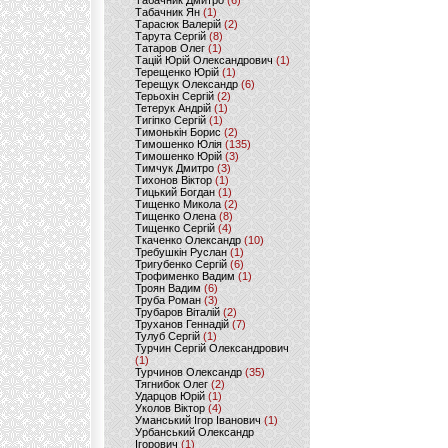
Табачник Дмитро
(6)
Табачник Ян
(1)
Тарасюк Валерій
(2)
Тарута Сергій
(8)
Татаров Олег
(1)
Тацій Юрій Олександрович
(1)
Терещенко Юрій
(1)
Терещук Олександр
(6)
Терьохін Сергій
(2)
Тетерук Андрій
(1)
Тигіпко Сергій
(1)
Тимонькін Борис
(2)
Тимошенко Юлія
(135)
Тимошенко Юрій
(3)
Тимчук Дмитро
(3)
Тихонов Віктор
(1)
Тицький Богдан
(1)
Тищенко Микола
(2)
Тищенко Олена
(8)
Тищенко Сергій
(4)
Ткаченко Олександр
(10)
Требушкін Руслан
(1)
Тригубенко Сергій
(6)
Трофименко Вадим
(1)
Троян Вадим
(6)
Труба Роман
(3)
Трубаров Віталій
(2)
Труханов Геннадій
(7)
Тулуб Сергій
(1)
Турчин Сергій Олександрович
(1)
Турчинов Олександр
(35)
Тягнибок Олег
(2)
Ударцов Юрій
(1)
Уколов Віктор
(4)
Уманський Ігор Іванович
(1)
Урбанський Олександр
Ігорович
(1)