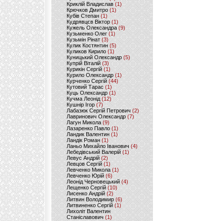
Криклій Владислав
(1)
Крючков Дмитро
(1)
Кубів Степан
(1)
Кудрявцєв Віктор
(1)
Кужель Олександра
(9)
Кузьменко Олег
(1)
Кузьмін Рінат
(3)
Кулик Костянтин
(5)
Куликов Кирило
(1)
Куницький Олександр
(5)
Купрій Віталій
(3)
Курикін Сергій
(1)
Курило Олександр
(1)
Курченко Сергій
(44)
Кутовий Тарас
(1)
Куць Олександр
(1)
Кучма Леонід
(12)
Кушнір Ігор
(7)
Лабазюк Сергій Петрович
(2)
Лавринович Олександр
(7)
Лагун Микола
(9)
Лазаренко Павло
(1)
Ландик Валентин
(1)
Ландік Роман
(1)
Ланьо Михайло Іванович
(4)
Лебедівський Валерій
(1)
Левус Андрій
(2)
Левцов Сергій
(1)
Левченко Микола
(1)
Левченко Юрій
(6)
Леонід Черновецький
(4)
Лещенко Сергій
(10)
Лисенко Андрій
(2)
Литвин Володимир
(6)
Литвиненко Сергій
(1)
Лихоліт Валентин
Станіславович
(1)