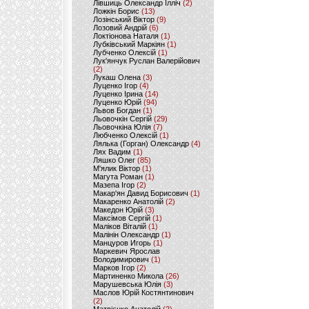
Лівшиць Олександр Ілліч
(2)
Ложкін Борис
(13)
Лозінський Віктор
(9)
Лозовий Андрій
(6)
Локтіонова Наталя
(1)
Лубківський Маркіян
(1)
Лубченко Олексій
(1)
Лук'янчук Руслан Валерійович
(2)
Лукаш Олена
(3)
Луценко Ігор
(4)
Луценко Ірина
(14)
Луценко Юрій
(94)
Львов Богдан
(1)
Льовочкін Сергій
(29)
Льовочкіна Юлія
(7)
Любченко Олексій
(1)
Лялька (Горган) Олександр
(4)
Лях Вадим
(1)
Ляшко Олег
(85)
М'ялик Віктор
(1)
Магута Роман
(1)
Мазепа Ігор
(2)
Макар'ян Давид Борисович
(1)
Макаренко Анатолій
(2)
Македон Юрій
(3)
Максімов Сергій
(1)
Маліков Віталій
(1)
Малінін Олександр
(1)
Манцуров Игорь
(1)
Маркевич Ярослав
Володимирович
(1)
Марков Ігор
(2)
Мартиненко Микола
(26)
Марушевська Юлія
(3)
Маслов Юрій Костянтинович
(2)