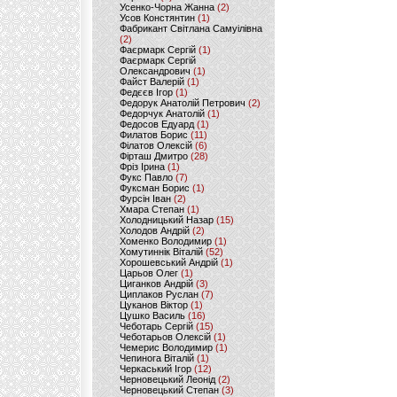
Усенко-Чорна Жанна
(2)
Усов Констянтин
(1)
Фабрикант Світлана Самуілівна
(2)
Фаєрмарк Сергій
(1)
Фаєрмарк Сергій
Олександрович
(1)
Файст Валерій
(1)
Федєєв Ігор
(1)
Федорук Анатолій Петрович
(2)
Федорчук Анатолій
(1)
Федосов Едуард
(1)
Филатов Борис
(11)
Філатов Олексій
(6)
Фірташ Дмитро
(28)
Фріз Ірина
(1)
Фукс Павло
(7)
Фуксман Борис
(1)
Фурсін Іван
(2)
Хмара Степан
(1)
Холодницький Назар
(15)
Холодов Андрій
(2)
Хоменко Володимир
(1)
Хомутиннік Віталій
(52)
Хорошевський Андрій
(1)
Царьов Олег
(1)
Циганков Андрій
(3)
Циплаков Руслан
(7)
Цуканов Віктор
(1)
Цушко Василь
(16)
Чеботарь Сергій
(15)
Чеботарьов Олексій
(1)
Чемерис Володимир
(1)
Чепинога Віталій
(1)
Черкаський Ігор
(12)
Черновецький Леонід
(2)
Черновецький Степан
(3)