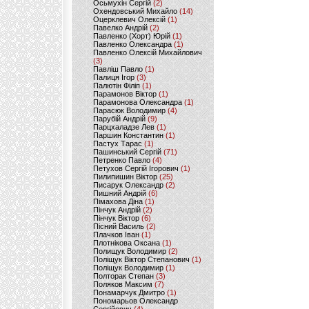
Осьмухін Сергій
(2)
Охендовський Михайло
(14)
Оцерклевич Олексій
(1)
Павелко Андрій
(2)
Павленко (Хорт) Юрій
(1)
Павленко Олександра
(1)
Павленко Олексій Михайлович
(3)
Павліш Павло
(1)
Палиця Ігор
(3)
Палютін Філіп
(1)
Парамонов Віктор
(1)
Парамонова Олександра
(1)
Парасюк Володимир
(4)
Парубій Андрій
(9)
Парцхаладзе Лев
(1)
Паршин Константин
(1)
Пастух Тарас
(1)
Пашинський Сергій
(71)
Петренко Павло
(4)
Петухов Сергій Ігорович
(1)
Пилипишин Віктор
(25)
Писарук Олександр
(2)
Пишний Андрій
(6)
Пімахова Діна
(1)
Пінчук Андрій
(2)
Пінчук Віктор
(6)
Пісний Василь
(2)
Плачков Іван
(1)
Плотнікова Оксана
(1)
Полищук Володимир
(2)
Поліщук Віктор Степанович
(1)
Поліщук Володимир
(1)
Полторак Степан
(3)
Поляков Максим
(7)
Понамарчук Дмитро
(1)
Пономарьов Олександр