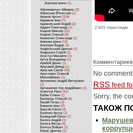
Борзова Ірина
(1)
Абромавичус Айварас
(2)
Аброськін В’ячеслав
(1)
Аваков Арсен
(318)
Аврамов Іван
(7)
Адамовський Андрій
(2)
2 601 переглядів
Адаріч Олександр
(1)
Азаров Микола
(12)
Азаров Олексій
(9)
Акименко Олександр
(1)
Акімова Ірина
(13)
Альперін Вадим
(3)
Андрієвський Дмитро
(1)
Андрушко Сергій
(1)
Апостол Михайло
(1)
Ар'єв Володимир
(1)
Комментариев
Арабей Денис
(1)
Арахамія Давид
(1)
Арбузов Сергій
(44)
No comments
Арестович Олексій
Миколайович
(1)
Артеменко Андрій Вікторович
RSS
feed fo
(1)
Артюшенко Ігор Андрійович
(1)
Ахметов Рінат
(51)
Sorry, the co
Бабак Олена
(1)
Баганець Олексій
(6)
Багрій Петро
(3)
ТАКОЖ ПО
Баканов Іван
(2)
Бакулін Євген
(4)
Баленко Артур
(1)
Балицький Євген
(7)
Марушевс
Балога Андрій
(1)
Балога Віктор
(4)
коррупци
Балчун Войцех
(1)
Банас Дмитро
(1)