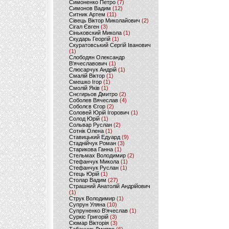
Симоненко Петро
(7)
Симонов Вадим
(12)
Ситник Артем
(11)
Сівець Віктор Миколайович
(2)
Сігал Євген
(3)
Сіньковский Микола
(1)
Скударь Георгій
(1)
Скуратовський Сергій Іванович
(1)
Слободян Олександр
В'ячеславович
(1)
Слюсарчук Андрій
(1)
Смалій Віктор
(1)
Смешко Ігор
(1)
Смолій Яків
(1)
Снєгирьов Дмитро
(2)
Соболев Вячеслав
(4)
Соболєв Єгор
(2)
Соловей Юрій Ігорович
(1)
Солод Юрій
(1)
Сольвар Руслан
(2)
Сотнік Олена
(1)
Ставицький Едуард
(9)
Стаднійчук Роман
(3)
Старикова Ганна
(1)
Стельмах Володимир
(2)
Стефанчук Микола
(1)
Стефанчук Руслан
(1)
Стець Юрій
(1)
Столар Вадим
(27)
Страшний Анатолій Андрійович
(1)
Струк Володимир
(1)
Супрун Уляна
(10)
Супруненко В'ячеслав
(1)
Суркіс Григорій
(3)
Сюмар Вікторія
(3)