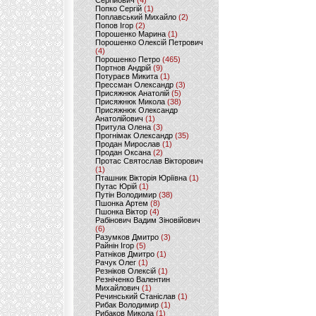
Сергійович
(4)
Попко Сергій
(1)
Поплавський Михайло
(2)
Попов Ігор
(2)
Порошенко Марина
(1)
Порошенко Олексій Петрович
(4)
Порошенко Петро
(465)
Портнов Андрій
(9)
Потураєв Микита
(1)
Прессман Олександр
(3)
Присяжнюк Анатолій
(5)
Присяжнюк Микола
(38)
Присяжнюк Олександр
Анатолійович
(1)
Притула Олена
(3)
Прогнімак Олександр
(35)
Продан Мирослав
(1)
Продан Оксана
(2)
Протас Святослав Вікторович
(1)
Пташник Вікторія Юріївна
(1)
Путас Юрій
(1)
Путін Володимир
(38)
Пшонка Артем
(8)
Пшонка Віктор
(4)
Рабінович Вадим Зіновійович
(6)
Разумков Дмитро
(3)
Райнін Ігор
(5)
Ратніков Дмитро
(1)
Рачук Олег
(1)
Резніков Олексій
(1)
Резніченко Валентин
Михайлович
(1)
Речинський Станіслав
(1)
Рибак Володимир
(1)
Рибаков Микола
(1)