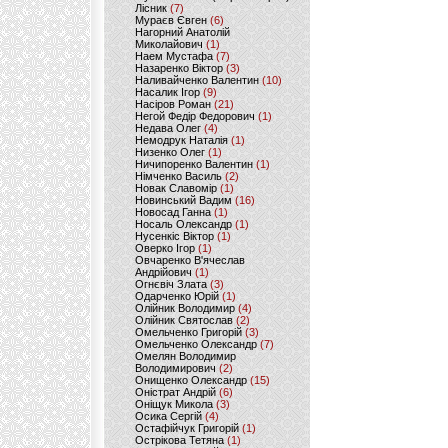
Лісник
(7)
Мураєв Євген
(6)
Нагорний Анатолій
Миколайович
(1)
Наем Мустафа
(7)
Назаренко Віктор
(3)
Наливайченко Валентин
(10)
Насалик Ігор
(9)
Насіров Роман
(21)
Негой Федір Федорович
(1)
Недава Олег
(4)
Немодрук Наталія
(1)
Низенко Олег
(1)
Ничипоренко Валентин
(1)
Німченко Василь
(2)
Новак Славомір
(1)
Новинський Вадим
(16)
Новосад Ганна
(1)
Носаль Олександр
(1)
Нусенкіс Віктор
(1)
Оверко Ігор
(1)
Овчаренко В'ячеслав
Андрійович
(1)
Огнєвіч Злата
(3)
Одарченко Юрій
(1)
Олійник Володимир
(4)
Олійник Святослав
(2)
Омельченко Григорій
(3)
Омельченко Олександр
(7)
Омелян Володимир
Володимирович
(2)
Онищенко Олександр
(15)
Оністрат Андрій
(6)
Оніщук Микола
(3)
Осика Сергій
(4)
Остафійчук Григорій
(1)
Острікова Тетяна
(1)