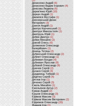
(1)
Денисенко Андрій
(6)
Денисенко Вадим Ігорович
(4)
Денісова Людміла
(6)
Дерев'янко Юрій
(10)
Деркач Андрій
(1)
Джемілєв Мустафа
(1)
Дзензерський Денис
Вікторович
(3)
Дзинзя Андрій
(1)
Дмитро Корчинський
(1)
Дмитрук Микола Ілліч
(1)
Дмитрунь Юрій
(1)
Добкін Дмитро
(1)
Добкін Михайло
(2)
Довгий Олесь
(6)
Долженков Олександр
Валерійович
(1)
Донець Тетяна
(2)
Дубинський Олександр
(2)
Дубілет Олександр
(1)
Дубневич Богдан
(4)
Дубневич Ярослав
(8)
Дубовой Олександр
(9)
Думчев Сергій
(2)
Дунаєв Сергій
(3)
Дурдинець Тиберій
(1)
Дядечко Сергій
(4)
Дятлов Ігор
(1)
Дяченко Сергій
(3)
Єжель Михайло
(1)
Ємельянов Артур
(2)
Єрмак Андрій
(2)
Єршов Олександр
(3)
Єфімов Максим
(3)
Єфімов Максим Вікторович
(2)
Єфремов Олександр
(20)
Жданов Ігор
(1)