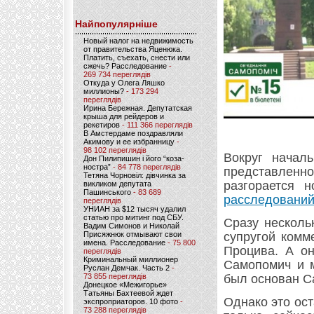
Найпопулярніше
Новый налог на недвижимость
от правительства Яценюка.
Платить, съехать, снести или
сжечь? Расследование
-
269 734 переглядів
Откуда у Олега Ляшко
миллионы?
- 173 294
переглядів
Ирина Бережная. Депутатская
крыша для рейдеров и
рекетиров
- 111 366 переглядів
В Амстердаме поздравляли
Акимову и ее избранницу
-
98 102 переглядів
Вокруг начал
Дон Пилипишин і його “коза-
ностра”
- 84 778 переглядів
представлен
Тетяна Чорновіл: дівчинка за
разгорается 
викликом депутата
Пашинського
- 83 689
расследований
переглядів
УНИАН за $12 тысяч удалил
статью про митинг под СБУ.
Сразу несколь
Вадим Симонов и Николай
Присяжнюк отмывают свои
супругой комм
имена. Расследование
- 75 800
Процива. А он
переглядів
Криминальный миллионер
Самопомич и м
Руслан Демчак. Часть 2
-
73 855 переглядів
был основан С
Донецкое «Межигорье»
Татьяны Бахтеевой ждет
Однако это ос
экспроприаторов. 10 фото
-
73 288 переглядів