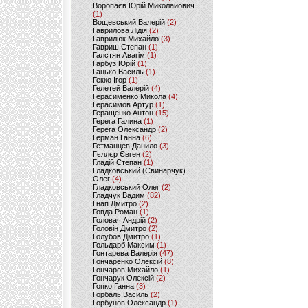
Воропаєв Юрій Миколайович
(1)
Вощевський Валерій
(2)
Гаврилова Лідія
(2)
Гаврилюк Михайло
(3)
Гавриш Степан
(1)
Галстян Авагім
(1)
Гарбуз Юрій
(1)
Гацько Василь
(1)
Гекко Ігор
(1)
Гелетей Валерій
(4)
Герасименко Микола
(4)
Герасимов Артур
(1)
Геращенко Антон
(15)
Герега Галина
(1)
Герега Олександр
(2)
Герман Ганна
(6)
Гетманцев Данило
(3)
Гєллєр Євген
(2)
Гладій Степан
(1)
Гладковський (Свинарчук)
Олег
(4)
Гладковський Олег
(2)
Гладчук Вадим
(82)
Гнап Дмитро
(2)
Говда Роман
(1)
Головач Андрій
(2)
Головін Дмитро
(2)
Голубов Дмитро
(1)
Гольдарб Максим
(1)
Гонтарева Валерія
(47)
Гончаренко Олексій
(8)
Гончаров Михайло
(1)
Гончарук Олексій
(2)
Гопко Ганна
(3)
Горбаль Василь
(2)
Горбунов Олександр
(1)