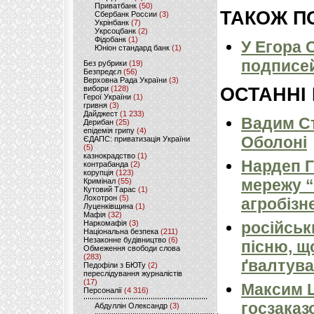
Приватбанк
(50)
ТАКОЖ ПО
Сбербанк России
(3)
Укрінбанк
(7)
Укрсоцбанк
(2)
Фідобанк
(1)
У Егора 
Юніон стандард банк
(1)
подписей
Без рубрики
(19)
Безпредєл
(56)
Верховна Рада України
(3)
вибори
(128)
ОСТАННІ
Герої України
(1)
гривня
(3)
Дайджест
(1 233)
Вадим Ст
Дерибан
(25)
епідемія грипу
(4)
Оболоні
ЄДАПС: приватизація України
(5)
казнокрадство
(1)
Нардеп 
контрабанда
(2)
корупція
(123)
мережу “
Кримінал
(55)
Кутовий Тарас
(1)
Лохотрон
(5)
агробізн
Луценківщина
(1)
Мафія
(32)
Наркомафія
(3)
російськ
Національна безпека
(211)
Незаконне будівництво
(6)
пісню, щ
Обмеження свободи слова
(283)
ґвалтува
Педофіли з БЮТу
(2)
переслідування журналістів
(17)
Максим 
Персоналії
(4 316)
госзаказ
Абдуллін Олександр
(3)