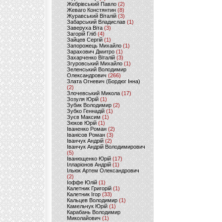
Жебрівський Павло
(2)
Жеваго Констянтин
(8)
Журавський Віталій
(3)
Забарський Владислав
(1)
Заверуха Віта
(3)
Загорій Гліб
(4)
Зайцев Сергій
(1)
Запорожець Михайло
(1)
Зарахович Дмитро
(1)
Захарченко Віталій
(3)
Згуровський Михайло
(1)
Зеленський Володимир
Олександрович
(266)
Злата Огневич (Бордюг Інна)
(2)
Злочевський Микола
(17)
Зозуля Юрій
(1)
Зубик Володимир
(2)
Зубко Геннадій
(1)
Зуєв Максим
(1)
Зюков Юрій
(1)
Іваненко Роман
(2)
Іванісов Роман
(3)
Іванчук Андрій
(2)
Іванчук Андрій Володимирович
(5)
Іванющенко Юрій
(17)
Ілларіонов Андрій
(1)
Ільюк Артем Олександрович
(2)
Іоффе Юлій
(1)
Калетник Григорій
(1)
Калетник Ігор
(33)
Кальцев Володимир
(1)
Камельчук Юрій
(1)
Карабань Володимир
Миколайович
(1)