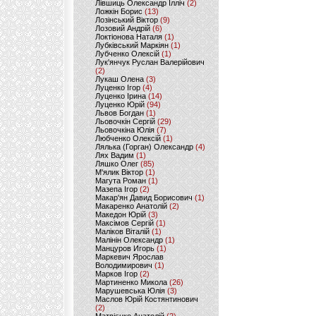
Лівшиць Олександр Ілліч
(2)
Ложкін Борис
(13)
Лозінський Віктор
(9)
Лозовий Андрій
(6)
Локтіонова Наталя
(1)
Лубківський Маркіян
(1)
Лубченко Олексій
(1)
Лук'янчук Руслан Валерійович
(2)
Лукаш Олена
(3)
Луценко Ігор
(4)
Луценко Ірина
(14)
Луценко Юрій
(94)
Львов Богдан
(1)
Льовочкін Сергій
(29)
Льовочкіна Юлія
(7)
Любченко Олексій
(1)
Лялька (Горган) Олександр
(4)
Лях Вадим
(1)
Ляшко Олег
(85)
М'ялик Віктор
(1)
Магута Роман
(1)
Мазепа Ігор
(2)
Макар'ян Давид Борисович
(1)
Макаренко Анатолій
(2)
Македон Юрій
(3)
Максімов Сергій
(1)
Маліков Віталій
(1)
Малінін Олександр
(1)
Манцуров Игорь
(1)
Маркевич Ярослав
Володимирович
(1)
Марков Ігор
(2)
Мартиненко Микола
(26)
Марушевська Юлія
(3)
Маслов Юрій Костянтинович
(2)