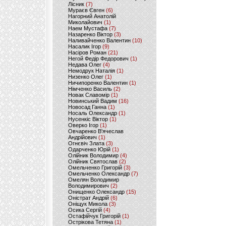
Лісник
(7)
Мураєв Євген
(6)
Нагорний Анатолій
Миколайович
(1)
Наем Мустафа
(7)
Назаренко Віктор
(3)
Наливайченко Валентин
(10)
Насалик Ігор
(9)
Насіров Роман
(21)
Негой Федір Федорович
(1)
Недава Олег
(4)
Немодрук Наталія
(1)
Низенко Олег
(1)
Ничипоренко Валентин
(1)
Німченко Василь
(2)
Новак Славомір
(1)
Новинський Вадим
(16)
Новосад Ганна
(1)
Носаль Олександр
(1)
Нусенкіс Віктор
(1)
Оверко Ігор
(1)
Овчаренко В'ячеслав
Андрійович
(1)
Огнєвіч Злата
(3)
Одарченко Юрій
(1)
Олійник Володимир
(4)
Олійник Святослав
(2)
Омельченко Григорій
(3)
Омельченко Олександр
(7)
Омелян Володимир
Володимирович
(2)
Онищенко Олександр
(15)
Оністрат Андрій
(6)
Оніщук Микола
(3)
Осика Сергій
(4)
Остафійчук Григорій
(1)
Острікова Тетяна
(1)