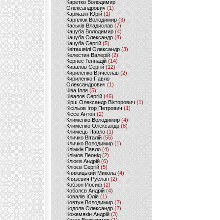
Каретко Володимир
Олександрович
(1)
Кармазін Юрій
(1)
Карплюк Володимир
(3)
Каськів Владислав
(7)
Кацуба Володимир
(4)
Кацуба Олександр
(8)
Кацуба Сергій
(5)
Квіташвілі Олександр
(3)
Келестин Валерій
(2)
Кернес Геннадій
(14)
Кивалов Сергій
(12)
Кириленко В’ячеслав
(2)
Кириленко Павло
Олександрович
(1)
Ківа Ілля
(5)
Ківалов Сергій
(46)
Кірш Олександр Вікторович
(1)
Кісільов Ігор Петрович
(1)
Кіссе Антон
(2)
Клименко Володимир
(4)
Клименко Олександр
(8)
Климець Павло
(1)
Кличко Віталій
(55)
Кличко Володимир
(1)
Клімкін Павло
(4)
Клімов Леонід
(2)
Клюєв Андрій
(6)
Клюєв Сергій
(5)
Княжицький Микола
(4)
Князевич Руслан
(2)
Кобзон Иосиф
(2)
Коболєв Андрій
(4)
Ковалів Юлія
(1)
Ковтун Володимир
(2)
Кодола Олександр
(2)
Кожемякін Андрій
(3)