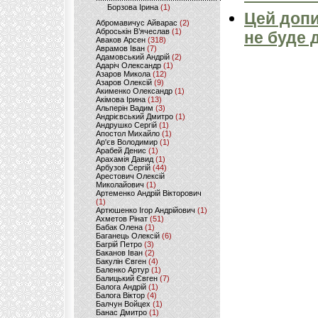
Борзова Ірина
(1)
Цей допи
Абромавичус Айварас
(2)
Аброськін В’ячеслав
(1)
не буде 
Аваков Арсен
(318)
Аврамов Іван
(7)
Адамовський Андрій
(2)
Адаріч Олександр
(1)
Азаров Микола
(12)
Азаров Олексій
(9)
Акименко Олександр
(1)
Акімова Ірина
(13)
Альперін Вадим
(3)
Андрієвський Дмитро
(1)
Андрушко Сергій
(1)
Апостол Михайло
(1)
Ар'єв Володимир
(1)
Арабей Денис
(1)
Арахамія Давид
(1)
Арбузов Сергій
(44)
Арестович Олексій
Миколайович
(1)
Артеменко Андрій Вікторович
(1)
Артюшенко Ігор Андрійович
(1)
Ахметов Рінат
(51)
Бабак Олена
(1)
Баганець Олексій
(6)
Багрій Петро
(3)
Баканов Іван
(2)
Бакулін Євген
(4)
Баленко Артур
(1)
Балицький Євген
(7)
Балога Андрій
(1)
Балога Віктор
(4)
Балчун Войцех
(1)
Банас Дмитро
(1)