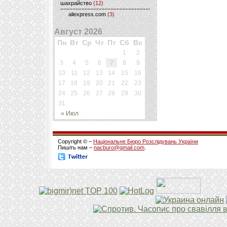
шахрайство
(12)
aliexpress.com
(3)
Август 2026
Пн
Вт
Ср
Чт
Пт
Сб
Вс
1
2
3
4
5
6
7
8
9
10
11
12
13
14
15
16
17
18
19
20
21
22
23
24
25
26
27
28
29
30
31
« Июл
Copyright © –
Національне Бюро Розслідувань України
Пишіть нам –
nacburo@gmail.com
.