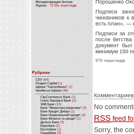
Порошенко Окс
Мегадекларация Антона
Яценко
- 72 091 переглядів
Подписи зано
чиновников к 
есть план», — 
Подписи за от
после бегства
документ был
минимум 150 п
970 переглядів
Рубрики
CБУ
(64)
Dragon Capital
(1)
афери "Укргазбанка"
(1)
банківські афери
(96)
Комментариев
CityCommerce Bank
(1)
Union Standard Bank
(2)
VAB Банк
(13)
No comments
Банк "Фінансова ініціатива"
(3)
Банк Кредит Дніпро
(1)
Банк Національний кредит
(3)
RSS
feed fo
Банк Фінанси та кредит
(1)
Дельта Банк
(3)
Евробанк
(2)
Sorry, the co
Експобанк
(1)
Ощадбанк
(5)