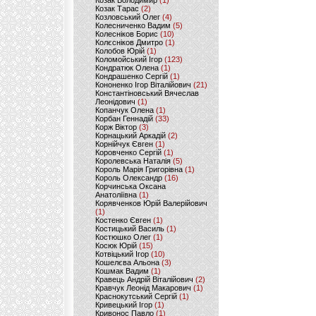
Козак Володимир
(1)
Козак Тарас
(2)
Козловський Олег
(4)
Колесниченко Вадим
(5)
Колесніков Борис
(10)
Колєсніков Дмитро
(1)
Колобов Юрій
(1)
Коломойський Ігор
(123)
Кондратюк Олена
(1)
Кондрашенко Сергій
(1)
Кононенко Ігор Віталійович
(21)
Константіновський Вячеслав
Леонідович
(1)
Копанчук Олена
(1)
Корбан Геннадій
(33)
Корж Віктор
(3)
Корнацький Аркадій
(2)
Корнійчук Євген
(1)
Коровченко Сергій
(1)
Королевська Наталія
(5)
Король Марія Григорівна
(1)
Король Олександр
(16)
Корчинська Оксана
Анатоліївна
(1)
Корявченков Юрій Валерійович
(1)
Костенко Євген
(1)
Костицький Василь
(1)
Костюшко Олег
(1)
Косюк Юрій
(15)
Котвіцький Ігор
(10)
Кошелєва Альона
(3)
Кошмак Вадим
(1)
Кравець Андрій Віталійович
(2)
Кравчук Леонід Макарович
(1)
Краснокутський Сергій
(1)
Кривецький Ігор
(1)
Кривонос Павло
(1)