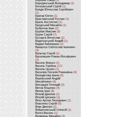
Боровик Саша
(1)
Бородянський Володимир
(1)
Бочковський Сергій
(1)
Боядін В'ячеслав Сергійович
(1)
Брагар Євген
(1)
Браславський Руслан
(1)
Бриль Костянтин
(1)
Бродський Михайло
(1)
Бубенчик Іван
(2)
Бурбак Максим
(5)
Буряк Сергій
(7)
Бусарєв Вячеслав
(1)
Вадатурський Андрій
(1)
Вадим Кайзерман
(2)
Вакарчук Святослав Іванович
(4)
Вальтер Сергій
(1)
Василишин Роман Йосифович
(2)
Василь Вовкун
(1)
Василь Горбаль
(17)
Василь Цушко
(1)
Василюк Наталія Романівна
(4)
Венедіктова Ірина
(5)
Веревський Андрій
Михайлович
(6)
Виходцев Геннадій
(2)
Віктор Ющенко
(4)
Вінник Іван
(8)
Віталій Данілов
(1)
Віталій Циганок
(1)
Вітко Артем Леонідович
(1)
Власенко Сергій
(6)
Вовк Дмитро
(2)
Войцеховський Олексій
(1)
Волга Василь
(1)
Волинець Михайло
(3)