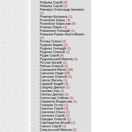
Рибалка Сергій
(6)
Рибалко Сергій
(1)
Римарук Олександр Іванович
(1)
Рожкова Катерина
(1)
Розенблат Борис
(3)
Розенблат Борислав
(8)
Розенко Павло
(2)
Романенко Геннадій
(1)
Романов Роман Анатолійович
(2)
Ротова Олена
(2)
Руденко Вадим
(1)
Руденко Геннадій
(1)
Руденко Олексій
(1)
Рудик Сергій
(6)
Рудьковський Микола
(1)
Руслан Арсірій
(1)
Рябчин Олексій
(1)
Саакашвілі Міхеіл
(28)
Савченко Надія
(50)
Савченко Олексій
(1)
Савчук Василь
(1)
Садовий Андрій
(3)
Сандлер Дмитро
(1)
Сапожко Ігор
(1)
Святаш Дмитро
(2)
Святослав Олійник
(2)
Севрюков Владислав
(1)
Семерак Остап
(1)
Семочко Сергій
(3)
Семченко Ольга
(1)
Сенченко Сергій
(1)
Середюк Олексій
(1)
Серпокрилов Віталій
(1)
Сивохо Сергій
(1)
Сивульський Микола
(2)