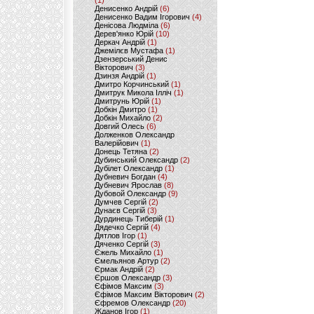
(1)
Денисенко Андрій
(6)
Денисенко Вадим Ігорович
(4)
Денісова Людміла
(6)
Дерев'янко Юрій
(10)
Деркач Андрій
(1)
Джемілєв Мустафа
(1)
Дзензерський Денис
Вікторович
(3)
Дзинзя Андрій
(1)
Дмитро Корчинський
(1)
Дмитрук Микола Ілліч
(1)
Дмитрунь Юрій
(1)
Добкін Дмитро
(1)
Добкін Михайло
(2)
Довгий Олесь
(6)
Долженков Олександр
Валерійович
(1)
Донець Тетяна
(2)
Дубинський Олександр
(2)
Дубілет Олександр
(1)
Дубневич Богдан
(4)
Дубневич Ярослав
(8)
Дубовой Олександр
(9)
Думчев Сергій
(2)
Дунаєв Сергій
(3)
Дурдинець Тиберій
(1)
Дядечко Сергій
(4)
Дятлов Ігор
(1)
Дяченко Сергій
(3)
Єжель Михайло
(1)
Ємельянов Артур
(2)
Єрмак Андрій
(2)
Єршов Олександр
(3)
Єфімов Максим
(3)
Єфімов Максим Вікторович
(2)
Єфремов Олександр
(20)
Жданов Ігор
(1)