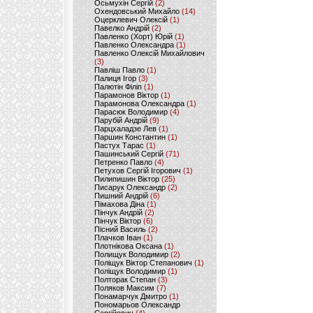
Осьмухін Сергій
(2)
Охендовський Михайло
(14)
Оцерклевич Олексій
(1)
Павелко Андрій
(2)
Павленко (Хорт) Юрій
(1)
Павленко Олександра
(1)
Павленко Олексій Михайлович
(3)
Павліш Павло
(1)
Палиця Ігор
(3)
Палютін Філіп
(1)
Парамонов Віктор
(1)
Парамонова Олександра
(1)
Парасюк Володимир
(4)
Парубій Андрій
(9)
Парцхаладзе Лев
(1)
Паршин Константин
(1)
Пастух Тарас
(1)
Пашинський Сергій
(71)
Петренко Павло
(4)
Петухов Сергій Ігорович
(1)
Пилипишин Віктор
(25)
Писарук Олександр
(2)
Пишний Андрій
(6)
Пімахова Діна
(1)
Пінчук Андрій
(2)
Пінчук Віктор
(6)
Пісний Василь
(2)
Плачков Іван
(1)
Плотнікова Оксана
(1)
Полищук Володимир
(2)
Поліщук Віктор Степанович
(1)
Поліщук Володимир
(1)
Полторак Степан
(3)
Поляков Максим
(7)
Понамарчук Дмитро
(1)
Пономарьов Олександр