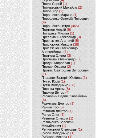
Сергійович
(4)
Попко Сергій
(1)
Поплавський Михайло
(2)
Попов Ігор
(2)
Порошенко Марина
(1)
Порошенко Олексій Петрович
(4)
Порошенко Петро
(465)
Портнов Андрій
(9)
Потураєв Микита
(1)
Прессман Олександр
(3)
Присяжнюк Анатолій
(5)
Присяжнюк Микола
(38)
Присяжнюк Олександр
Анатолійович
(1)
Притула Олена
(3)
Прогнімак Олександр
(35)
Продан Мирослав
(1)
Продан Оксана
(2)
Протас Святослав Вікторович
(1)
Пташник Вікторія Юріївна
(1)
Путас Юрій
(1)
Путін Володимир
(38)
Пшонка Артем
(8)
Пшонка Віктор
(4)
Рабінович Вадим Зіновійович
(6)
Разумков Дмитро
(3)
Райнін Ігор
(5)
Ратніков Дмитро
(1)
Рачук Олег
(1)
Резніков Олексій
(1)
Резніченко Валентин
Михайлович
(1)
Речинський Станіслав
(1)
Рибак Володимир
(1)
Рибаков Микола
(1)