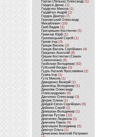
Горган (Лялька) Олександр
(1)
Гордеєв Денис
(1)
Гордієнко Микола
(1)
Гордійчук Андрій
(1)
Гордон Дмитро
(7)
Грановський Олександр
Михайлович
(10)
Гриб Вадим
(1)
Григоришин Костянтин
(5)
Гримчак Юрій
(1)
Гриневецький Сергій
(1)
Гринів Ігор
(3)
Грицак Василь
(2)
Грицак Василь Сергійович
(4)
Гриценко Анатолій
(8)
Грішин Костянтин (Семен
Семенченко)
(8)
Гройсман Володимир
(62)
Губський Богдан
(3)
Гудзь Наталія Ярославівна
(2)
Гужва Ігор
(1)
Гута Микола
(1)
Давиденко Валерій
(1)
Данилець Володимир
(1)
Данилюк Олександр
Олександрович
(6)
Данченко Олександр
(3)
Дегрик Олена
(1)
Дейдей Євген Сергійович
(9)
Дейнеко Сергій
(1)
Демішкан Володимир
(1)
Демчак Руслан
(12)
Демченко Людмила
(1)
Демчина Павло
(4)
Демчишин Володимир
(5)
Демчук Ольга
(1)
Денисенко Анатолій Петрович