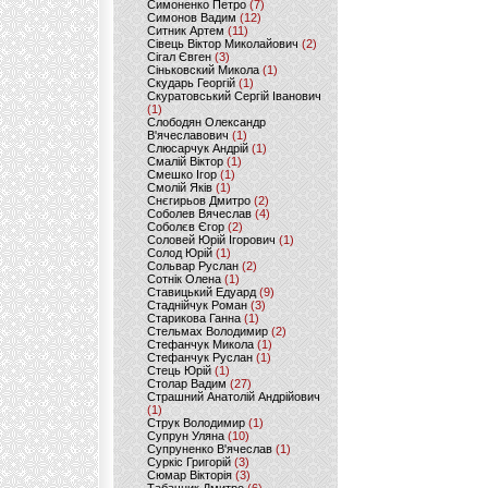
Симоненко Петро
(7)
Симонов Вадим
(12)
Ситник Артем
(11)
Сівець Віктор Миколайович
(2)
Сігал Євген
(3)
Сіньковский Микола
(1)
Скударь Георгій
(1)
Скуратовський Сергій Іванович
(1)
Слободян Олександр
В'ячеславович
(1)
Слюсарчук Андрій
(1)
Смалій Віктор
(1)
Смешко Ігор
(1)
Смолій Яків
(1)
Снєгирьов Дмитро
(2)
Соболев Вячеслав
(4)
Соболєв Єгор
(2)
Соловей Юрій Ігорович
(1)
Солод Юрій
(1)
Сольвар Руслан
(2)
Сотнік Олена
(1)
Ставицький Едуард
(9)
Стаднійчук Роман
(3)
Старикова Ганна
(1)
Стельмах Володимир
(2)
Стефанчук Микола
(1)
Стефанчук Руслан
(1)
Стець Юрій
(1)
Столар Вадим
(27)
Страшний Анатолій Андрійович
(1)
Струк Володимир
(1)
Супрун Уляна
(10)
Супруненко В'ячеслав
(1)
Суркіс Григорій
(3)
Сюмар Вікторія
(3)