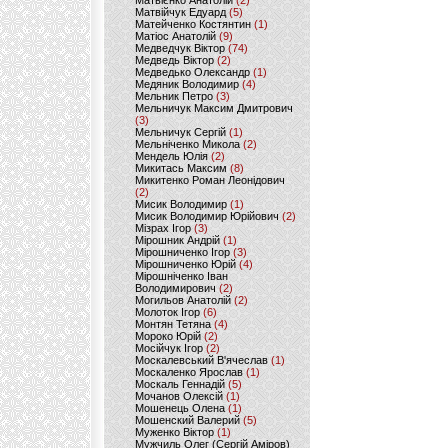
Матвієнко Анатолій
(2)
Матвійчук Едуард
(5)
Матейченко Костянтин
(1)
Матіос Анатолій
(9)
Медведчук Віктор
(74)
Медведь Віктор
(2)
Медведько Олександр
(1)
Медяник Володимир
(4)
Мельник Петро
(3)
Мельничук Максим Дмитрович
(3)
Мельничук Сергій
(1)
Мельніченко Микола
(2)
Мендель Юлія
(2)
Микитась Максим
(8)
Микитенко Роман Леонідович
(2)
Мисик Володимир
(1)
Мисик Володимир Юрійович
(2)
Мізрах Ігор
(3)
Мірошник Андрій
(1)
Мірошниченко Ігор
(3)
Мірошниченко Юрій
(4)
Мірошніченко Іван
Володимирович
(2)
Могильов Анатолій
(2)
Молоток Ігор
(6)
Монтян Тетяна
(4)
Мороко Юрій
(2)
Мосійчук Ігор
(2)
Москалевський В'ячеслав
(1)
Москаленко Ярослав
(1)
Москаль Геннадій
(5)
Мочанов Олексій
(1)
Мошенець Олена
(1)
Мошенский Валерий
(5)
Муженко Віктор
(1)
Мужчиль Олег (Сергій Аміров)