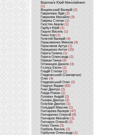
Воропаєв Юрій Миколайович
(1)
Вощевський Валерій
(2)
Гаврилова Лідія
(2)
Гаврилюк Михайло
(3)
Гавриш Степан
(1)
Галстян Авагім
(1)
Гарбуз Юрій
(1)
Гацько Василь
(1)
Гекко Ігор
(1)
Гелетей Валерій
(4)
Герасименко Микола
(4)
Герасимов Артур
(1)
Геращенко Антон
(15)
Герега Галина
(1)
Герега Олександр
(2)
Герман Ганна
(6)
Гетманцев Данило
(3)
Гєллєр Євген
(2)
Гладій Степан
(1)
Гладковський (Свинарчук)
Олег
(4)
Гладковський Олег
(2)
Гладчук Вадим
(82)
Гнап Дмитро
(2)
Говда Роман
(1)
Головач Андрій
(2)
Головін Дмитро
(2)
Голубов Дмитро
(1)
Гольдарб Максим
(1)
Гонтарева Валерія
(47)
Гончаренко Олексій
(8)
Гончаров Михайло
(1)
Гончарук Олексій
(2)
Гопко Ганна
(3)
Горбаль Василь
(2)
Горбунов Олександр
(1)