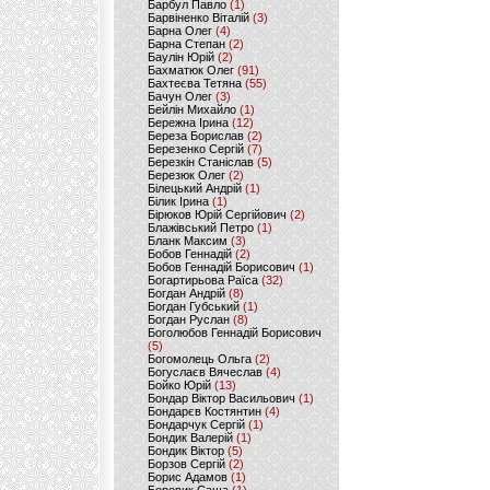
Барбул Павло
(1)
Барвіненко Віталій
(3)
Барна Олег
(4)
Барна Степан
(2)
Баулін Юрій
(2)
Бахматюк Олег
(91)
Бахтеєва Тетяна
(55)
Бачун Олег
(3)
Бейлін Михайло
(1)
Бережна Ірина
(12)
Береза Борислав
(2)
Березенко Сергій
(7)
Березкін Станіслав
(5)
Березюк Олег
(2)
Білецький Андрій
(1)
Білик Ірина
(1)
Бірюков Юрій Сергійович
(2)
Блажівський Петро
(1)
Бланк Максим
(3)
Бобов Геннадій
(2)
Бобов Геннадій Борисович
(1)
Богартирьова Раїса
(32)
Богдан Андрій
(8)
Богдан Губський
(1)
Богдан Руслан
(8)
Боголюбов Геннадій Борисович
(5)
Богомолець Ольга
(2)
Богуслаєв Вячеслав
(4)
Бойко Юрій
(13)
Бондар Віктор Васильович
(1)
Бондарєв Костянтин
(4)
Бондарчук Сергій
(1)
Бондик Валерій
(1)
Бондик Віктор
(5)
Борзов Сергiй
(2)
Борис Адамов
(1)