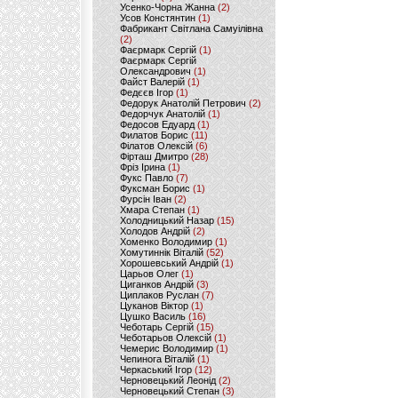
Усенко-Чорна Жанна
(2)
Усов Констянтин
(1)
Фабрикант Світлана Самуілівна
(2)
Фаєрмарк Сергій
(1)
Фаєрмарк Сергій
Олександрович
(1)
Файст Валерій
(1)
Федєєв Ігор
(1)
Федорук Анатолій Петрович
(2)
Федорчук Анатолій
(1)
Федосов Едуард
(1)
Филатов Борис
(11)
Філатов Олексій
(6)
Фірташ Дмитро
(28)
Фріз Ірина
(1)
Фукс Павло
(7)
Фуксман Борис
(1)
Фурсін Іван
(2)
Хмара Степан
(1)
Холодницький Назар
(15)
Холодов Андрій
(2)
Хоменко Володимир
(1)
Хомутиннік Віталій
(52)
Хорошевський Андрій
(1)
Царьов Олег
(1)
Циганков Андрій
(3)
Циплаков Руслан
(7)
Цуканов Віктор
(1)
Цушко Василь
(16)
Чеботарь Сергій
(15)
Чеботарьов Олексій
(1)
Чемерис Володимир
(1)
Чепинога Віталій
(1)
Черкаський Ігор
(12)
Черновецький Леонід
(2)
Черновецький Степан
(3)