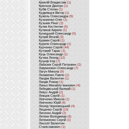
Криклій Владислав
(1)
Крючков Дмитро
(1)
Кубів Степан
(1)
Кудрявцєв Віктор
(1)
Кужель Олександра
(9)
Кузьменко Олег
(1)
Кузьмін Рінат
(3)
Кулик Костянтин
(5)
Куликов Кирило
(1)
Куницький Олександр
(5)
Купрій Віталій
(3)
Курикін Сергій
(1)
Курило Олександр
(1)
Курченко Сергій
(44)
Кутовий Тарас
(1)
Куць Олександр
(1)
Кучма Леонід
(12)
Кушнір Ігор
(7)
Лабазюк Сергій Петрович
(2)
Лавринович Олександр
(7)
Лагун Микола
(9)
Лазаренко Павло
(1)
Ландик Валентин
(1)
Ландік Роман
(1)
Ланьо Михайло Іванович
(4)
Лебедівський Валерій
(1)
Левус Андрій
(2)
Левцов Сергій
(1)
Левченко Микола
(1)
Левченко Юрій
(6)
Леонід Черновецький
(4)
Лещенко Сергій
(10)
Лисенко Андрій
(2)
Литвин Володимир
(6)
Литвиненко Сергій
(1)
Лихоліт Валентин
Станіславович
(1)