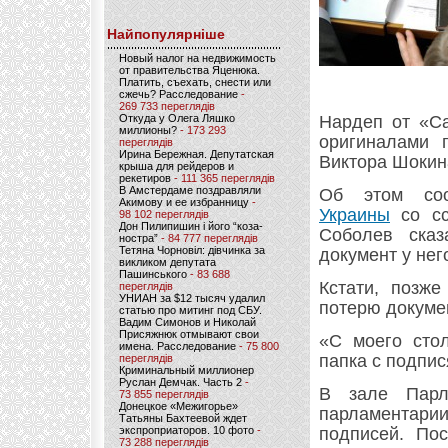
Найпопулярніше
Новый налог на недвижимость
от правительства Яценюка.
Платить, съехать, снести или
сжечь? Расследование
-
269 733 переглядів
Откуда у Олега Ляшко
Нардеп от «С
миллионы?
- 173 293
оригиналами п
переглядів
Ирина Бережная. Депутатская
Виктора Шокин
крыша для рейдеров и
рекетиров
- 111 365 переглядів
В Амстердаме поздравляли
Об этом с
Акимову и ее избранницу
-
Украины
со сс
98 102 переглядів
Дон Пилипишин і його “коза-
Соболев сказ
ностра”
- 84 777 переглядів
Тетяна Чорновіл: дівчинка за
документ у нег
викликом депутата
Пашинського
- 83 688
Кстати, позж
переглядів
УНИАН за $12 тысяч удалил
потерю докуме
статью про митинг под СБУ.
Вадим Симонов и Николай
Присяжнюк отмывают свои
«С моего сто
имена. Расследование
- 75 800
папка с подпис
переглядів
Криминальный миллионер
Руслан Демчак. Часть 2
-
В зале Парл
73 855 переглядів
Донецкое «Межигорье»
парламентари
Татьяны Бахтеевой ждет
экспроприаторов. 10 фото
-
подписей. По
73 288 переглядів