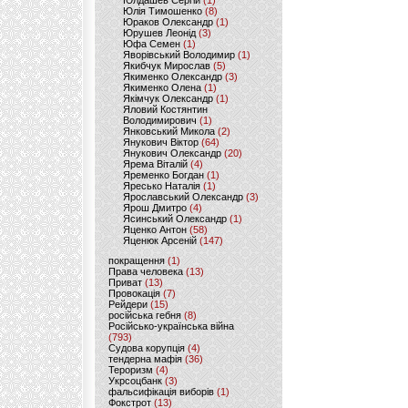
Юлдашев Сергій
(1)
Юлія Тимошенко
(8)
Юраков Олександр
(1)
Юрушев Леонід
(3)
Юфа Семен
(1)
Яворівський Володимир
(1)
Якибчук Мирослав
(5)
Якименко Олександр
(3)
Якименко Олена
(1)
Якімчук Олександр
(1)
Яловий Костянтин
Володимирович
(1)
Янковський Микола
(2)
Янукович Віктор
(64)
Янукович Олександр
(20)
Ярема Віталій
(4)
Яременко Богдан
(1)
Яресько Наталія
(1)
Ярославський Олександр
(3)
Ярош Дмитро
(4)
Ясинський Олександр
(1)
Яценко Антон
(58)
Яценюк Арсеній
(147)
покращення
(1)
Права человека
(13)
Приват
(13)
Провокація
(7)
Рейдери
(15)
російська гебня
(8)
Російсько-українська війна
(793)
Судова корупція
(4)
тендерна мафія
(36)
Тероризм
(4)
Укрсоцбанк
(3)
фальсифікація виборів
(1)
Фокстрот
(13)