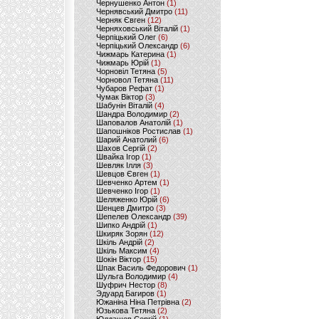
Чернушенко Антон
(1)
Чернявський Дмитро
(11)
Черняк Євген
(12)
Черняховський Віталій
(1)
Черпіцький Олег
(6)
Черпіцький Олександр
(6)
Чижмарь Катерина
(1)
Чижмарь Юрій
(1)
Чорновіл Тетяна
(5)
Чорновол Тетяна
(11)
Чубаров Рефат
(1)
Чумак Віктор
(3)
Шабунін Віталій
(4)
Шандра Володимир
(2)
Шаповалов Анатолій
(1)
Шапошніков Ростислав
(1)
Шарий Анатолий
(6)
Шахов Сергій
(2)
Швайка Ігор
(1)
Шевляк Ілля
(3)
Шевцов Євген
(1)
Шевченко Артем
(1)
Шевченко Ігор
(1)
Шеляженко Юрій
(6)
Шенцев Дмитро
(3)
Шепелев Олександр
(39)
Шипко Андрій
(1)
Шкиряк Зорян
(12)
Шкіль Андрій
(2)
Шкіль Максим
(4)
Шокін Віктор
(15)
Шпак Василь Федорович
(1)
Шульга Володимир
(4)
Шуфрич Нестор
(8)
Эдуард Багиров
(1)
Южаніна Ніна Петрівна
(2)
Юзькова Тетяна
(2)