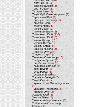
Табачник Дмитро
(6)
Табачник Ян
(1)
Тарасюк Валерій
(2)
Тарута Сергій
(8)
Татаров Олег
(1)
Тацій Юрій Олександрович
(1)
Терещенко Юрій
(1)
Терещук Олександр
(6)
Терьохін Сергій
(2)
Тетерук Андрій
(1)
Тигіпко Сергій
(1)
Тимонькін Борис
(2)
Тимошенко Юлія
(135)
Тимошенко Юрій
(3)
Тимчук Дмитро
(3)
Тихонов Віктор
(1)
Тицький Богдан
(1)
Тищенко Микола
(2)
Тищенко Олена
(8)
Тищенко Сергій
(4)
Ткаченко Олександр
(10)
Требушкін Руслан
(1)
Тригубенко Сергій
(6)
Трофименко Вадим
(1)
Троян Вадим
(6)
Труба Роман
(3)
Трубаров Віталій
(2)
Труханов Геннадій
(7)
Тулуб Сергій
(1)
Турчин Сергій Олександрович
(1)
Турчинов Олександр
(35)
Тягнибок Олег
(2)
Ударцов Юрій
(1)
Уколов Віктор
(4)
Уманський Ігор Іванович
(1)
Урбанський Олександр
Ігорович
(1)