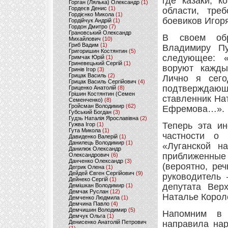
где казаки, к
Горган (Лялька) Олександр
(1)
Гордеєв Денис
(1)
области, тре
Гордієнко Микола
(1)
боевиков Игор
Гордійчук Андрій
(1)
Гордон Дмитро
(7)
Грановський Олександр
В своем обр
Михайлович
(10)
Гриб Вадим
(1)
Владимиру Пу
Григоришин Костянтин
(5)
следующее: «
Гримчак Юрій
(1)
Гриневецький Сергій
(1)
воруют кажды
Гринів Ігор
(3)
Грицак Василь
(2)
Лично я сего
Грицак Василь Сергійович
(4)
подтверждающи
Гриценко Анатолій
(8)
Грішин Костянтин (Семен
ставленник На
Семенченко)
(8)
Гройсман Володимир
(62)
Ефремова…».
Губський Богдан
(3)
Гудзь Наталія Ярославівна
(2)
Теперь эта и
Гужва Ігор
(1)
Гута Микола
(1)
частности о 
Давиденко Валерій
(1)
Данилець Володимир
(1)
«Луганской н
Данилюк Олександр
приближенны
Олександрович
(6)
Данченко Олександр
(3)
(вероятно, ре
Дегрик Олена
(1)
Дейдей Євген Сергійович
(9)
руководитель 
Дейнеко Сергій
(1)
депутата Вер
Демішкан Володимир
(1)
Демчак Руслан
(12)
Наталье Короле
Демченко Людмила
(1)
Демчина Павло
(4)
Демчишин Володимир
(5)
Напомним в 
Демчук Ольга
(1)
Денисенко Анатолій Петрович
направила нар