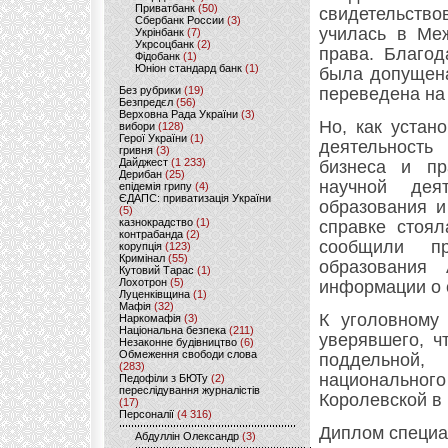
Приватбанк
(50)
свидетельство
Сбербанк России
(3)
училась в Меж
Укрінбанк
(7)
Укрсоцбанк
(2)
права. Благод
Фідобанк
(1)
Юніон стандард банк
(1)
была допущена
Без рубрики
(19)
переведена на 
Безпредєл
(56)
Верховна Рада України
(3)
Но, как устан
вибори
(128)
Герої України
(1)
деятельность
гривня
(3)
Дайджест
(1 233)
бизнеса и пр
Дерибан
(25)
научной дея
епідемія грипу
(4)
ЄДАПС: приватизація України
образования и
(5)
казнокрадство
(1)
справке стоял
контрабанда
(2)
сообщили пр
корупція
(123)
Кримінал
(55)
образования 
Кутовий Тарас
(1)
Лохотрон
(5)
информации о с
Луценківщина
(1)
Мафія
(32)
К уголовному
Наркомафія
(3)
Національна безпека
(211)
уверявшего, ч
Незаконне будівництво
(6)
Обмеження свободи слова
поддельной,
(283)
национально
Педофіли з БЮТу
(2)
переслідування журналістів
Королевской в
(17)
Персоналії
(4 316)
Диплом специа
Абдуллін Олександр
(3)