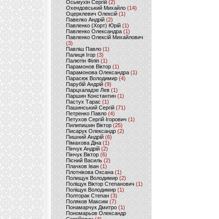
Осьмухін Сергій
(2)
Охендовський Михайло
(14)
Оцерклевич Олексій
(1)
Павелко Андрій
(2)
Павленко (Хорт) Юрій
(1)
Павленко Олександра
(1)
Павленко Олексій Михайлович
(3)
Павліш Павло
(1)
Палиця Ігор
(3)
Палютін Філіп
(1)
Парамонов Віктор
(1)
Парамонова Олександра
(1)
Парасюк Володимир
(4)
Парубій Андрій
(9)
Парцхаладзе Лев
(1)
Паршин Константин
(1)
Пастух Тарас
(1)
Пашинський Сергій
(71)
Петренко Павло
(4)
Петухов Сергій Ігорович
(1)
Пилипишин Віктор
(25)
Писарук Олександр
(2)
Пишний Андрій
(6)
Пімахова Діна
(1)
Пінчук Андрій
(2)
Пінчук Віктор
(6)
Пісний Василь
(2)
Плачков Іван
(1)
Плотнікова Оксана
(1)
Полищук Володимир
(2)
Поліщук Віктор Степанович
(1)
Поліщук Володимир
(1)
Полторак Степан
(3)
Поляков Максим
(7)
Понамарчук Дмитро
(1)
Пономарьов Олександр