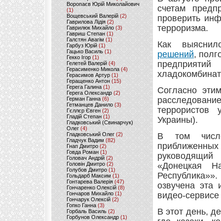
Воропаєв Юрій Миколайович
счетам предп
(1)
Вощевський Валерій
(2)
проверить инф
Гаврилова Лідія
(2)
терроризма.
Гаврилюк Михайло
(3)
Гавриш Степан
(1)
Галстян Авагім
(1)
Как выясни
Гарбуз Юрій
(1)
Гацько Василь
(1)
решений
, полг
Гекко Ігор
(1)
предприяти
Гелетей Валерій
(4)
Герасименко Микола
(4)
хладокомбинат
Герасимов Артур
(1)
Геращенко Антон
(15)
Герега Галина
(1)
Согласно этим
Герега Олександр
(2)
расследовани
Герман Ганна
(6)
Гетманцев Данило
(3)
террористов 
Гєллєр Євген
(2)
Гладій Степан
(1)
Украины).
Гладковський (Свинарчук)
Олег
(4)
Гладковський Олег
(2)
В том числ
Гладчук Вадим
(82)
приближенных
Гнап Дмитро
(2)
Говда Роман
(1)
руководящий
Головач Андрій
(2)
Головін Дмитро
(2)
«Донецкая На
Голубов Дмитро
(1)
Республика»»
Гольдарб Максим
(1)
Гонтарева Валерія
(47)
озвучена эта
Гончаренко Олексій
(8)
Гончаров Михайло
(1)
видео-сервисе 
Гончарук Олексій
(2)
Гопко Ганна
(3)
В этот день, д
Горбаль Василь
(2)
Горбунов Олександр
(1)