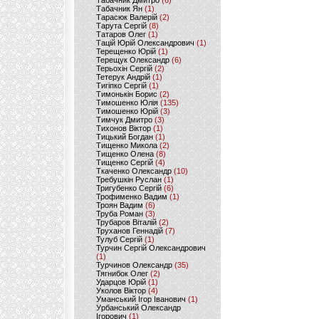
Табачник Дмитро
(6)
Табачник Ян
(1)
Тарасюк Валерій
(2)
Тарута Сергій
(8)
Татаров Олег
(1)
Тацій Юрій Олександрович
(1)
Терещенко Юрій
(1)
Терещук Олександр
(6)
Терьохін Сергій
(2)
Тетерук Андрій
(1)
Тигіпко Сергій
(1)
Тимонькін Борис
(2)
Тимошенко Юлія
(135)
Тимошенко Юрій
(3)
Тимчук Дмитро
(3)
Тихонов Віктор
(1)
Тицький Богдан
(1)
Тищенко Микола
(2)
Тищенко Олена
(8)
Тищенко Сергій
(4)
Ткаченко Олександр
(10)
Требушкін Руслан
(1)
Тригубенко Сергій
(6)
Трофименко Вадим
(1)
Троян Вадим
(6)
Труба Роман
(3)
Трубаров Віталій
(2)
Труханов Геннадій
(7)
Тулуб Сергій
(1)
Турчин Сергій Олександрович
(1)
Турчинов Олександр
(35)
Тягнибок Олег
(2)
Ударцов Юрій
(1)
Уколов Віктор
(4)
Уманський Ігор Іванович
(1)
Урбанський Олександр
Ігорович
(1)