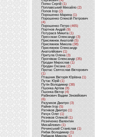
Сергійович
(4)
Попко Сергій
(1)
Поплавський Михайло
(2)
Попов Ігор
(2)
Порошенко Марина
(1)
Порошенко Олексій Петрович
(4)
Порошенко Петро
(465)
Портнов Андрій
(9)
Потураєв Микита
(1)
Прессман Олександр
(3)
Присяжнюк Анатолій
(5)
Присяжнюк Микола
(38)
Присяжнюк Олександр
Анатолійович
(1)
Притула Олена
(3)
Прогнімак Олександр
(35)
Продан Мирослав
(1)
Продан Оксана
(2)
Протас Святослав Вікторович
(1)
Пташник Вікторія Юріївна
(1)
Путас Юрій
(1)
Путін Володимир
(38)
Пшонка Артем
(8)
Пшонка Віктор
(4)
Рабінович Вадим Зіновійович
(6)
Разумков Дмитро
(3)
Райнін Ігор
(5)
Ратніков Дмитро
(1)
Рачук Олег
(1)
Резніков Олексій
(1)
Резніченко Валентин
Михайлович
(1)
Речинський Станіслав
(1)
Рибак Володимир
(1)
Рибаков Микола
(1)