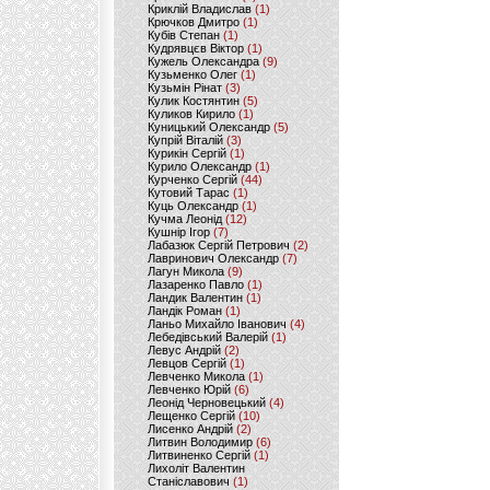
Криклій Владислав
(1)
Крючков Дмитро
(1)
Кубів Степан
(1)
Кудрявцєв Віктор
(1)
Кужель Олександра
(9)
Кузьменко Олег
(1)
Кузьмін Рінат
(3)
Кулик Костянтин
(5)
Куликов Кирило
(1)
Куницький Олександр
(5)
Купрій Віталій
(3)
Курикін Сергій
(1)
Курило Олександр
(1)
Курченко Сергій
(44)
Кутовий Тарас
(1)
Куць Олександр
(1)
Кучма Леонід
(12)
Кушнір Ігор
(7)
Лабазюк Сергій Петрович
(2)
Лавринович Олександр
(7)
Лагун Микола
(9)
Лазаренко Павло
(1)
Ландик Валентин
(1)
Ландік Роман
(1)
Ланьо Михайло Іванович
(4)
Лебедівський Валерій
(1)
Левус Андрій
(2)
Левцов Сергій
(1)
Левченко Микола
(1)
Левченко Юрій
(6)
Леонід Черновецький
(4)
Лещенко Сергій
(10)
Лисенко Андрій
(2)
Литвин Володимир
(6)
Литвиненко Сергій
(1)
Лихоліт Валентин
Станіславович
(1)