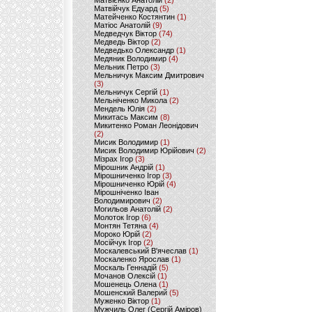
Матвієнко Анатолій
(2)
Матвійчук Едуард
(5)
Матейченко Костянтин
(1)
Матіос Анатолій
(9)
Медведчук Віктор
(74)
Медведь Віктор
(2)
Медведько Олександр
(1)
Медяник Володимир
(4)
Мельник Петро
(3)
Мельничук Максим Дмитрович
(3)
Мельничук Сергій
(1)
Мельніченко Микола
(2)
Мендель Юлія
(2)
Микитась Максим
(8)
Микитенко Роман Леонідович
(2)
Мисик Володимир
(1)
Мисик Володимир Юрійович
(2)
Мізрах Ігор
(3)
Мірошник Андрій
(1)
Мірошниченко Ігор
(3)
Мірошниченко Юрій
(4)
Мірошніченко Іван
Володимирович
(2)
Могильов Анатолій
(2)
Молоток Ігор
(6)
Монтян Тетяна
(4)
Мороко Юрій
(2)
Мосійчук Ігор
(2)
Москалевський В'ячеслав
(1)
Москаленко Ярослав
(1)
Москаль Геннадій
(5)
Мочанов Олексій
(1)
Мошенець Олена
(1)
Мошенский Валерий
(5)
Муженко Віктор
(1)
Мужчиль Олег (Сергій Аміров)