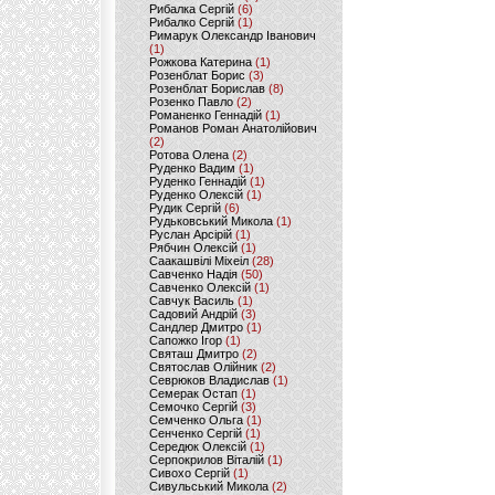
Рибалка Сергій
(6)
Рибалко Сергій
(1)
Римарук Олександр Іванович
(1)
Рожкова Катерина
(1)
Розенблат Борис
(3)
Розенблат Борислав
(8)
Розенко Павло
(2)
Романенко Геннадій
(1)
Романов Роман Анатолійович
(2)
Ротова Олена
(2)
Руденко Вадим
(1)
Руденко Геннадій
(1)
Руденко Олексій
(1)
Рудик Сергій
(6)
Рудьковський Микола
(1)
Руслан Арсірій
(1)
Рябчин Олексій
(1)
Саакашвілі Міхеіл
(28)
Савченко Надія
(50)
Савченко Олексій
(1)
Савчук Василь
(1)
Садовий Андрій
(3)
Сандлер Дмитро
(1)
Сапожко Ігор
(1)
Святаш Дмитро
(2)
Святослав Олійник
(2)
Севрюков Владислав
(1)
Семерак Остап
(1)
Семочко Сергій
(3)
Семченко Ольга
(1)
Сенченко Сергій
(1)
Середюк Олексій
(1)
Серпокрилов Віталій
(1)
Сивохо Сергій
(1)
Сивульський Микола
(2)