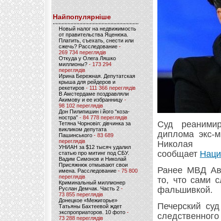
Найпопулярніше
Новый налог на недвижимость
от правительства Яценюка.
Платить, съехать, снести или
сжечь? Расследование
-
269 734 переглядів
Откуда у Олега Ляшко
миллионы?
- 173 294
переглядів
Ирина Бережная. Депутатская
крыша для рейдеров и
рекетиров
- 111 366 переглядів
В Амстердаме поздравляли
Акимову и ее избранницу
-
98 102 переглядів
Дон Пилипишин і його “коза-
ностра”
- 84 778 переглядів
Суд реанимир
Тетяна Чорновіл: дівчинка за
викликом депутата
диплома экс-м
Пашинського
- 83 689
переглядів
Николая 
УНИАН за $12 тысяч удалил
сообщает
Наци
статью про митинг под СБУ.
Вадим Симонов и Николай
Присяжнюк отмывают свои
Ранее МВД Ава
имена. Расследование
- 75 800
переглядів
то, что сами 
Криминальный миллионер
фальшивкой.
Руслан Демчак. Часть 2
-
73 855 переглядів
Донецкое «Межигорье»
Печерский суд
Татьяны Бахтеевой ждет
экспроприаторов. 10 фото
-
следственног
73 288 переглядів