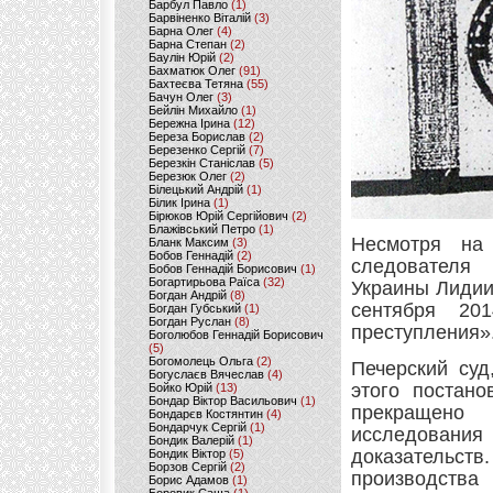
Барбул Павло
(1)
Барвіненко Віталій
(3)
Барна Олег
(4)
Барна Степан
(2)
Баулін Юрій
(2)
Бахматюк Олег
(91)
Бахтеєва Тетяна
(55)
Бачун Олег
(3)
Бейлін Михайло
(1)
Бережна Ірина
(12)
Береза Борислав
(2)
Березенко Сергій
(7)
Березкін Станіслав
(5)
Березюк Олег
(2)
Білецький Андрій
(1)
Білик Ірина
(1)
Бірюков Юрій Сергійович
(2)
Блажівський Петро
(1)
Несмотря на
Бланк Максим
(3)
Бобов Геннадій
(2)
следователя
Бобов Геннадій Борисович
(1)
Богартирьова Раїса
(32)
Украины Лидии
Богдан Андрій
(8)
сентября 20
Богдан Губський
(1)
Богдан Руслан
(8)
преступления»
Боголюбов Геннадій Борисович
(5)
Богомолець Ольга
(2)
Печерский суд
Богуслаєв Вячеслав
(4)
этого постано
Бойко Юрій
(13)
Бондар Віктор Васильович
(1)
прекращено 
Бондарєв Костянтин
(4)
Бондарчук Сергій
(1)
исследовани
Бондик Валерій
(1)
доказательст
Бондик Віктор
(5)
Борзов Сергiй
(2)
производства
Борис Адамов
(1)