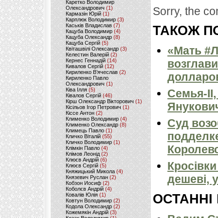
Каретко Володимир
Олександрович
(1)
Sorry, the co
Кармазін Юрій
(1)
Карплюк Володимир
(3)
Каськів Владислав
(7)
ТАКОЖ ПО
Кацуба Володимир
(4)
Кацуба Олександр
(8)
Кацуба Сергій
(5)
«Мать #
Квіташвілі Олександр
(3)
Келестин Валерій
(2)
Кернес Геннадій
(14)
возглави
Кивалов Сергій
(12)
Кириленко В’ячеслав
(2)
долларо
Кириленко Павло
Олександрович
(1)
Ківа Ілля
(5)
Семья-II
Ківалов Сергій
(46)
Кірш Олександр Вікторович
(1)
Янукови
Кісільов Ігор Петрович
(1)
Кіссе Антон
(2)
Клименко Володимир
(4)
Суд возо
Клименко Олександр
(8)
Климець Павло
(1)
подделк
Кличко Віталій
(55)
Кличко Володимир
(1)
Королевс
Клімкін Павло
(4)
Клімов Леонід
(2)
Клюєв Андрій
(6)
Кросівки
Клюєв Сергій
(5)
Княжицький Микола
(4)
дешеві, 
Князевич Руслан
(2)
Кобзон Иосиф
(2)
Коболєв Андрій
(4)
Ковалів Юлія
(1)
ОСТАННІ
Ковтун Володимир
(2)
Кодола Олександр
(2)
Кожемякін Андрій
(3)