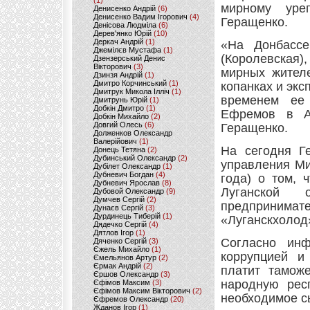
(1)
мирному уре
Денисенко Андрій
(6)
Денисенко Вадим Ігорович
(4)
Геращенко.
Денісова Людміла
(6)
Дерев'янко Юрій
(10)
Деркач Андрій
(1)
«На Донбассе
Джемілєв Мустафа
(1)
(Королевская)
Дзензерський Денис
Вікторович
(3)
мирных жителе
Дзинзя Андрій
(1)
Дмитро Корчинський
(1)
копанках и экс
Дмитрук Микола Ілліч
(1)
временем ее
Дмитрунь Юрій
(1)
Добкін Дмитро
(1)
Ефремов в А
Добкін Михайло
(2)
Довгий Олесь
(6)
Геращенко.
Долженков Олександр
Валерійович
(1)
На сегодня Г
Донець Тетяна
(2)
Дубинський Олександр
(2)
управления Ми
Дубілет Олександр
(1)
Дубневич Богдан
(4)
года) о том, 
Дубневич Ярослав
(8)
Луганской 
Дубовой Олександр
(9)
Думчев Сергій
(2)
предпринима
Дунаєв Сергій
(3)
Дурдинець Тиберій
(1)
«Луганскхолод
Дядечко Сергій
(4)
Дятлов Ігор
(1)
Согласно инф
Дяченко Сергій
(3)
Єжель Михайло
(1)
коррупцией и
Ємельянов Артур
(2)
Єрмак Андрій
(2)
платит тамож
Єршов Олександр
(3)
народную рес
Єфімов Максим
(3)
Єфімов Максим Вікторович
(2)
необходимое с
Єфремов Олександр
(20)
Жданов Ігор
(1)