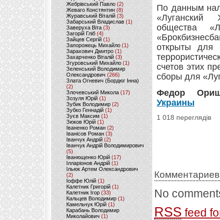
Жебрівський Павло
(2)
По данным нал
Жеваго Констянтин
(8)
Журавський Віталій
(3)
«Луганский 
Забарський Владислав
(1)
общества «Л
Заверуха Віта
(3)
Загорій Гліб
(4)
«Брокбизнесба
Зайцев Сергій
(1)
Запорожець Михайло
(1)
открыты для 
Зарахович Дмитро
(1)
террористичес
Захарченко Віталій
(3)
Згуровський Михайло
(1)
счетов этих п
Зеленський Володимир
Олександрович
(266)
сборы для «Лу
Злата Огневич (Бордюг Інна)
(2)
Федор Ори
Злочевський Микола
(17)
Зозуля Юрій
(1)
Украины
Зубик Володимир
(2)
Зубко Геннадій
(1)
Зуєв Максим
(1)
1 018 переглядів
Зюков Юрій
(1)
Іваненко Роман
(2)
Іванісов Роман
(3)
Іванчук Андрій
(2)
Іванчук Андрій Володимирович
(5)
Іванющенко Юрій
(17)
Ілларіонов Андрій
(1)
Ільюк Артем Олександрович
Комментариев
(2)
Іоффе Юлій
(1)
Калетник Григорій
(1)
No comments
Калетник Ігор
(33)
Кальцев Володимир
(1)
Камельчук Юрій
(1)
RSS
feed fo
Карабань Володимир
Миколайович
(1)