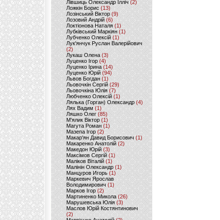
Лівшиць Олександр Ілліч
(2)
Ложкін Борис
(13)
Лозінський Віктор
(9)
Лозовий Андрій
(6)
Локтіонова Наталя
(1)
Лубківський Маркіян
(1)
Лубченко Олексій
(1)
Лук'янчук Руслан Валерійович
(2)
Лукаш Олена
(3)
Луценко Ігор
(4)
Луценко Ірина
(14)
Луценко Юрій
(94)
Львов Богдан
(1)
Льовочкін Сергій
(29)
Льовочкіна Юлія
(7)
Любченко Олексій
(1)
Лялька (Горган) Олександр
(4)
Лях Вадим
(1)
Ляшко Олег
(85)
М'ялик Віктор
(1)
Магута Роман
(1)
Мазепа Ігор
(2)
Макар'ян Давид Борисович
(1)
Макаренко Анатолій
(2)
Македон Юрій
(3)
Максімов Сергій
(1)
Маліков Віталій
(1)
Малінін Олександр
(1)
Манцуров Игорь
(1)
Маркевич Ярослав
Володимирович
(1)
Марков Ігор
(2)
Мартиненко Микола
(26)
Марушевська Юлія
(3)
Маслов Юрій Костянтинович
(2)