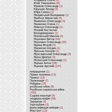
Юлдашев Сергій
(1)
Юлія Тимошенко
(8)
Юраков Олександр
(1)
Юрушев Леонід
(3)
Юфа Семен
(1)
Яворівський Володимир
(1)
Якибчук Мирослав
(5)
Якименко Олександр
(3)
Якименко Олена
(1)
Якімчук Олександр
(1)
Яловий Костянтин
Володимирович
(1)
Янковський Микола
(2)
Янукович Віктор
(64)
Янукович Олександр
(20)
Ярема Віталій
(4)
Яременко Богдан
(1)
Яресько Наталія
(1)
Ярославський Олександр
(3)
Ярош Дмитро
(4)
Ясинський Олександр
(1)
Яценко Антон
(58)
Яценюк Арсеній
(147)
покращення
(1)
Права человека
(13)
Приват
(13)
Провокація
(7)
Рейдери
(15)
російська гебня
(8)
Російсько-українська війна
(793)
Судова корупція
(4)
тендерна мафія
(36)
Тероризм
(4)
Укрсоцбанк
(3)
фальсифікація виборів
(1)
Фокстрот
(13)