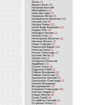
Лісник
(7)
Мураєв Євген
(6)
Нагорний Анатолій
Миколайович
(1)
Наем Мустафа
(7)
Назаренко Віктор
(3)
Наливайченко Валентин
(10)
Насалик Ігор
(9)
Насіров Роман
(21)
Негой Федір Федорович
(1)
Недава Олег
(4)
Немодрук Наталія
(1)
Низенко Олег
(1)
Ничипоренко Валентин
(1)
Німченко Василь
(2)
Новак Славомір
(1)
Новинський Вадим
(16)
Новосад Ганна
(1)
Носаль Олександр
(1)
Нусенкіс Віктор
(1)
Оверко Ігор
(1)
Овчаренко В'ячеслав
Андрійович
(1)
Огнєвіч Злата
(3)
Одарченко Юрій
(1)
Олійник Володимир
(4)
Олійник Святослав
(2)
Омельченко Григорій
(3)
Омельченко Олександр
(7)
Омелян Володимир
Володимирович
(2)
Онищенко Олександр
(15)
Оністрат Андрій
(6)
Оніщук Микола
(3)
Осика Сергій
(4)
Остафійчук Григорій
(1)
Острікова Тетяна
(1)