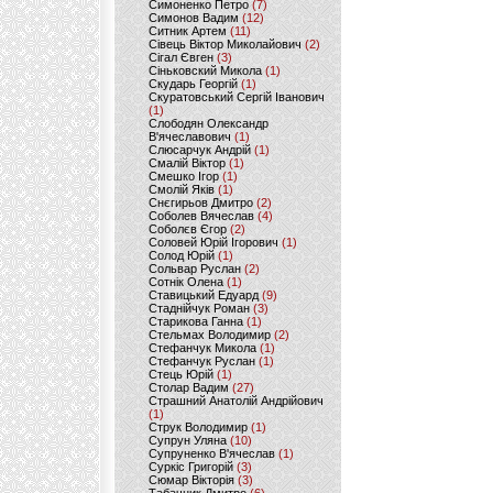
Симоненко Петро
(7)
Симонов Вадим
(12)
Ситник Артем
(11)
Сівець Віктор Миколайович
(2)
Сігал Євген
(3)
Сіньковский Микола
(1)
Скударь Георгій
(1)
Скуратовський Сергій Іванович
(1)
Слободян Олександр
В'ячеславович
(1)
Слюсарчук Андрій
(1)
Смалій Віктор
(1)
Смешко Ігор
(1)
Смолій Яків
(1)
Снєгирьов Дмитро
(2)
Соболев Вячеслав
(4)
Соболєв Єгор
(2)
Соловей Юрій Ігорович
(1)
Солод Юрій
(1)
Сольвар Руслан
(2)
Сотнік Олена
(1)
Ставицький Едуард
(9)
Стаднійчук Роман
(3)
Старикова Ганна
(1)
Стельмах Володимир
(2)
Стефанчук Микола
(1)
Стефанчук Руслан
(1)
Стець Юрій
(1)
Столар Вадим
(27)
Страшний Анатолій Андрійович
(1)
Струк Володимир
(1)
Супрун Уляна
(10)
Супруненко В'ячеслав
(1)
Суркіс Григорій
(3)
Сюмар Вікторія
(3)