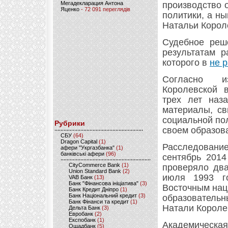
Мегадекларация Антона
производство 
Яценко
- 72 091 переглядів
политики, а н
Натальи Корол
Судебное реш
результатам р
которого в
не 
Согласно и
Королевской 
трех лет наз
материалы, св
социальной по
Рубрики
своем образов
CБУ
(64)
Dragon Capital
(1)
Расследование
афери "Укргазбанка"
(1)
банківські афери
(96)
сентябрь 2014
CityCommerce Bank
(1)
проверяло два
Union Standard Bank
(2)
июля 1993 г
VAB Банк
(13)
Банк "Фінансова ініціатива"
(3)
Восточным нац
Банк Кредит Дніпро
(1)
Банк Національний кредит
(3)
образовательн
Банк Фінанси та кредит
(1)
Натали Короле
Дельта Банк
(3)
Евробанк
(2)
Експобанк
(1)
Академичес
Ощадбанк
(5)