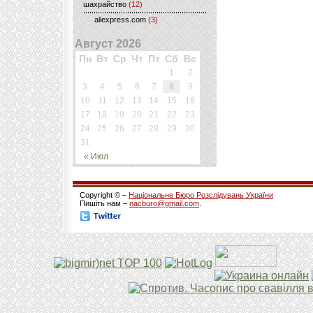
шахрайство
(12)
aliexpress.com
(3)
Август 2026
Пн
Вт
Ср
Чт
Пт
Сб
Вс
1
2
3
4
5
6
7
8
9
10
11
12
13
14
15
16
17
18
19
20
21
22
23
24
25
26
27
28
29
30
31
« Июл
Copyright © –
Національне Бюро Розслідувань України
Пишіть нам –
nacburo@gmail.com
.