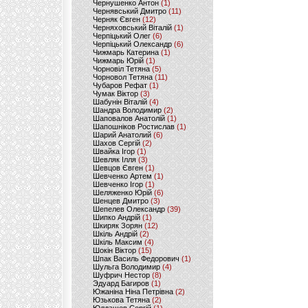
Чернушенко Антон
(1)
Чернявський Дмитро
(11)
Черняк Євген
(12)
Черняховський Віталій
(1)
Черпіцький Олег
(6)
Черпіцький Олександр
(6)
Чижмарь Катерина
(1)
Чижмарь Юрій
(1)
Чорновіл Тетяна
(5)
Чорновол Тетяна
(11)
Чубаров Рефат
(1)
Чумак Віктор
(3)
Шабунін Віталій
(4)
Шандра Володимир
(2)
Шаповалов Анатолій
(1)
Шапошніков Ростислав
(1)
Шарий Анатолий
(6)
Шахов Сергій
(2)
Швайка Ігор
(1)
Шевляк Ілля
(3)
Шевцов Євген
(1)
Шевченко Артем
(1)
Шевченко Ігор
(1)
Шеляженко Юрій
(6)
Шенцев Дмитро
(3)
Шепелев Олександр
(39)
Шипко Андрій
(1)
Шкиряк Зорян
(12)
Шкіль Андрій
(2)
Шкіль Максим
(4)
Шокін Віктор
(15)
Шпак Василь Федорович
(1)
Шульга Володимир
(4)
Шуфрич Нестор
(8)
Эдуард Багиров
(1)
Южаніна Ніна Петрівна
(2)
Юзькова Тетяна
(2)