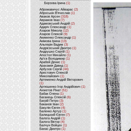
Борзова Ірина
(1)
Абромавичус Айварас
(2)
Аброськін В’ячеслав
(1)
Аваков Арсен
(318)
Аврамов Іван
(7)
Адамовський Андрій
(2)
Адаріч Олександр
(1)
Азаров Микола
(12)
Азаров Олексій
(9)
Акименко Олександр
(1)
Акімова Ірина
(13)
Альперін Вадим
(3)
Андрієвський Дмитро
(1)
Андрушко Сергій
(1)
Апостол Михайло
(1)
Ар'єв Володимир
(1)
Арабей Денис
(1)
Арахамія Давид
(1)
Арбузов Сергій
(44)
Арестович Олексій
Миколайович
(1)
Артеменко Андрій Вікторович
(1)
Артюшенко Ігор Андрійович
(1)
Ахметов Рінат
(51)
Бабак Олена
(1)
Баганець Олексій
(6)
Багрій Петро
(3)
Баканов Іван
(2)
Бакулін Євген
(4)
Баленко Артур
(1)
Балицький Євген
(7)
Балога Андрій
(1)
Балога Віктор
(4)
Балчун Войцех
(1)
Банас Дмитро
(1)