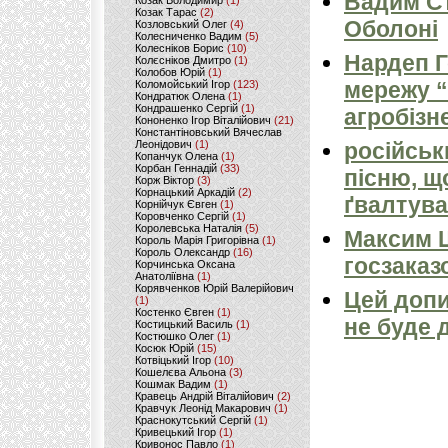
Вадим Ст
Козак Володимир
(1)
Козак Тарас
(2)
Оболоні
Козловський Олег
(4)
Колесниченко Вадим
(5)
Колесніков Борис
(10)
Нардеп 
Колєсніков Дмитро
(1)
Колобов Юрій
(1)
мережу “
Коломойський Ігор
(123)
Кондратюк Олена
(1)
Кондрашенко Сергій
(1)
агробізн
Кононенко Ігор Віталійович
(21)
Константіновський Вячеслав
Леонідович
(1)
російськ
Копанчук Олена
(1)
Корбан Геннадій
(33)
пісню, щ
Корж Віктор
(3)
Корнацький Аркадій
(2)
ґвалтува
Корнійчук Євген
(1)
Коровченко Сергій
(1)
Королевська Наталія
(5)
Максим 
Король Марія Григорівна
(1)
Король Олександр
(16)
госзаказ
Корчинська Оксана
Анатоліївна
(1)
Корявченков Юрій Валерійович
Цей допи
(1)
Костенко Євген
(1)
не буде 
Костицький Василь
(1)
Костюшко Олег
(1)
Косюк Юрій
(15)
Котвіцький Ігор
(10)
Кошелєва Альона
(3)
Кошмак Вадим
(1)
Кравець Андрій Віталійович
(2)
Кравчук Леонід Макарович
(1)
Краснокутський Сергій
(1)
Кривецький Ігор
(1)
Кривонос Павло
(1)