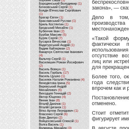
Боровик Саша
(1)
беспрекословн
Бородянський Володимир
(1)
закона», — ска
Бочковський Сергій
(1)
Боядін В'ячеслав Сергійович
(1)
Дело в том,
Брагар Євген
(1)
Браславський Руслан
(1)
производст
Бриль Костянтин
(1)
Бродський Михайло
(1)
местонахожден
Бубенчик Іван
(2)
Бурбак Максим
(5)
«Такой форму
Буряк Сергій
(7)
Бусарєв Вячеслав
(1)
фактически 
Вадатурський Андрій
(1)
Вадим Кайзерман
(2)
использования
Вакарчук Святослав Іванович
отсутствие в
(4)
Вальтер Сергій
(1)
лиц или истре
Василишин Роман Йосифович
(2)
для прекращен
Василь Вовкун
(1)
Василь Горбаль
(17)
Более того, о
Василь Цушко
(1)
Василюк Наталія Романівна
(4)
года следств
Венедіктова Ірина
(5)
Веревський Андрій
впрочем как и 
Михайлович
(6)
Виходцев Геннадій
(2)
Постановление
Віктор Ющенко
(4)
Вінник Іван
(8)
отменено.
Віталій Данілов
(1)
Віталій Циганок
(1)
Вітко Артем Леонідович
(1)
Стоит отметит
Власенко Сергій
(6)
Вовк Дмитро
(2)
фигурирует им
Войцеховський Олексій
(1)
Волга Василь
(1)
В августе про
Волинець Михайло
(3)