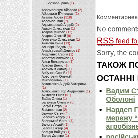
Борзова Ірина
(1)
Абромавичус Айварас
(2)
Аброськін В’ячеслав
(1)
Комментариев
Аваков Арсен
(318)
Аврамов Іван
(7)
Адамовський Андрій
(2)
No comments
Адаріч Олександр
(1)
Азаров Микола
(12)
Азаров Олексій
(9)
RSS
feed fo
Акименко Олександр
(1)
Акімова Ірина
(13)
Альперін Вадим
(3)
Андрієвський Дмитро
(1)
Sorry, the co
Андрушко Сергій
(1)
Апостол Михайло
(1)
Ар'єв Володимир
(1)
ТАКОЖ ПО
Арабей Денис
(1)
Арахамія Давид
(1)
Арбузов Сергій
(44)
ОСТАННІ
Арестович Олексій
Миколайович
(1)
Артеменко Андрій Вікторович
(1)
Вадим Ст
Артюшенко Ігор Андрійович
(1)
Ахметов Рінат
(51)
Оболоні
Бабак Олена
(1)
Баганець Олексій
(6)
Багрій Петро
(3)
Нардеп 
Баканов Іван
(2)
Бакулін Євген
(4)
мережу “
Баленко Артур
(1)
Балицький Євген
(7)
агробізн
Балога Андрій
(1)
Балога Віктор
(4)
Балчун Войцех
(1)
російськ
Банас Дмитро
(1)