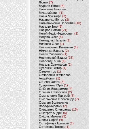
Лісник
(7)
Мураєв Євген
(6)
Нагорний Анатолій
Миколайович
(1)
Наем Мустафа
(7)
Назаренко Віктор
(3)
Наливайченко Валентин
(10)
Насалик Ігор
(9)
Насіров Роман
(21)
Негой Федір Федорович
(1)
Недава Олег
(4)
Немодрук Наталія
(1)
Низенко Олег
(1)
Ничипоренко Валентин
(1)
Німченко Василь
(2)
Новак Славомір
(1)
Новинський Вадим
(16)
Новосад Ганна
(1)
Носаль Олександр
(1)
Нусенкіс Віктор
(1)
Оверко Ігор
(1)
Овчаренко В'ячеслав
Андрійович
(1)
Огнєвіч Злата
(3)
Одарченко Юрій
(1)
Олійник Володимир
(4)
Олійник Святослав
(2)
Омельченко Григорій
(3)
Омельченко Олександр
(7)
Омелян Володимир
Володимирович
(2)
Онищенко Олександр
(15)
Оністрат Андрій
(6)
Оніщук Микола
(3)
Осика Сергій
(4)
Остафійчук Григорій
(1)
Острікова Тетяна
(1)