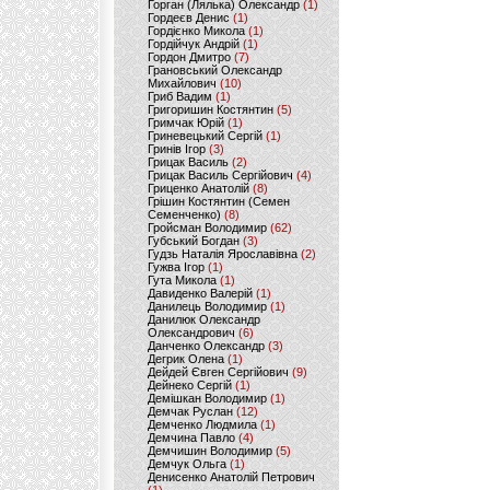
Горган (Лялька) Олександр
(1)
Гордеєв Денис
(1)
Гордієнко Микола
(1)
Гордійчук Андрій
(1)
Гордон Дмитро
(7)
Грановський Олександр
Михайлович
(10)
Гриб Вадим
(1)
Григоришин Костянтин
(5)
Гримчак Юрій
(1)
Гриневецький Сергій
(1)
Гринів Ігор
(3)
Грицак Василь
(2)
Грицак Василь Сергійович
(4)
Гриценко Анатолій
(8)
Грішин Костянтин (Семен
Семенченко)
(8)
Гройсман Володимир
(62)
Губський Богдан
(3)
Гудзь Наталія Ярославівна
(2)
Гужва Ігор
(1)
Гута Микола
(1)
Давиденко Валерій
(1)
Данилець Володимир
(1)
Данилюк Олександр
Олександрович
(6)
Данченко Олександр
(3)
Дегрик Олена
(1)
Дейдей Євген Сергійович
(9)
Дейнеко Сергій
(1)
Демішкан Володимир
(1)
Демчак Руслан
(12)
Демченко Людмила
(1)
Демчина Павло
(4)
Демчишин Володимир
(5)
Демчук Ольга
(1)
Денисенко Анатолій Петрович