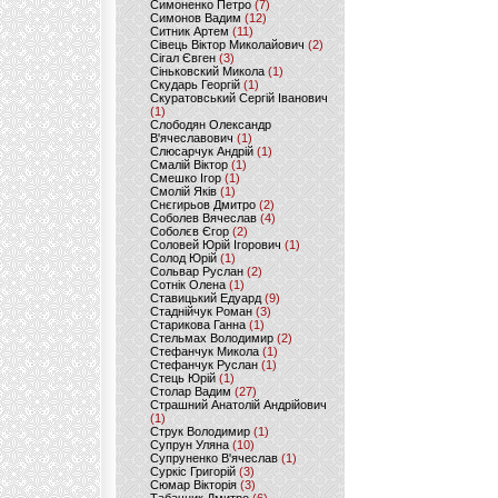
Симоненко Петро
(7)
Симонов Вадим
(12)
Ситник Артем
(11)
Сівець Віктор Миколайович
(2)
Сігал Євген
(3)
Сіньковский Микола
(1)
Скударь Георгій
(1)
Скуратовський Сергій Іванович
(1)
Слободян Олександр
В'ячеславович
(1)
Слюсарчук Андрій
(1)
Смалій Віктор
(1)
Смешко Ігор
(1)
Смолій Яків
(1)
Снєгирьов Дмитро
(2)
Соболев Вячеслав
(4)
Соболєв Єгор
(2)
Соловей Юрій Ігорович
(1)
Солод Юрій
(1)
Сольвар Руслан
(2)
Сотнік Олена
(1)
Ставицький Едуард
(9)
Стаднійчук Роман
(3)
Старикова Ганна
(1)
Стельмах Володимир
(2)
Стефанчук Микола
(1)
Стефанчук Руслан
(1)
Стець Юрій
(1)
Столар Вадим
(27)
Страшний Анатолій Андрійович
(1)
Струк Володимир
(1)
Супрун Уляна
(10)
Супруненко В'ячеслав
(1)
Суркіс Григорій
(3)
Сюмар Вікторія
(3)