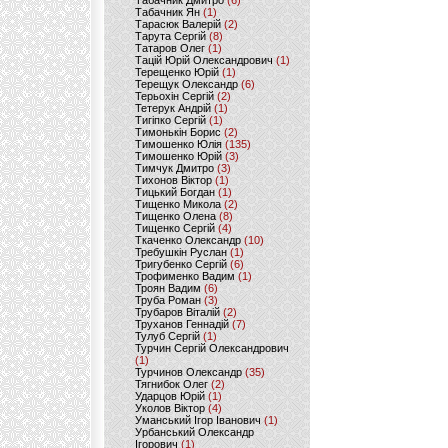
Табачник Дмитро
(6)
Табачник Ян
(1)
Тарасюк Валерій
(2)
Тарута Сергій
(8)
Татаров Олег
(1)
Тацій Юрій Олександрович
(1)
Терещенко Юрій
(1)
Терещук Олександр
(6)
Терьохін Сергій
(2)
Тетерук Андрій
(1)
Тигіпко Сергій
(1)
Тимонькін Борис
(2)
Тимошенко Юлія
(135)
Тимошенко Юрій
(3)
Тимчук Дмитро
(3)
Тихонов Віктор
(1)
Тицький Богдан
(1)
Тищенко Микола
(2)
Тищенко Олена
(8)
Тищенко Сергій
(4)
Ткаченко Олександр
(10)
Требушкін Руслан
(1)
Тригубенко Сергій
(6)
Трофименко Вадим
(1)
Троян Вадим
(6)
Труба Роман
(3)
Трубаров Віталій
(2)
Труханов Геннадій
(7)
Тулуб Сергій
(1)
Турчин Сергій Олександрович
(1)
Турчинов Олександр
(35)
Тягнибок Олег
(2)
Ударцов Юрій
(1)
Уколов Віктор
(4)
Уманський Ігор Іванович
(1)
Урбанський Олександр
Ігорович
(1)