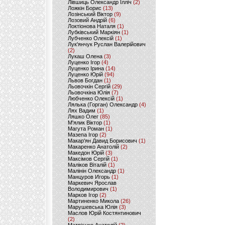
Лівшиць Олександр Ілліч
(2)
Ложкін Борис
(13)
Лозінський Віктор
(9)
Лозовий Андрій
(6)
Локтіонова Наталя
(1)
Лубківський Маркіян
(1)
Лубченко Олексій
(1)
Лук'янчук Руслан Валерійович
(2)
Лукаш Олена
(3)
Луценко Ігор
(4)
Луценко Ірина
(14)
Луценко Юрій
(94)
Львов Богдан
(1)
Льовочкін Сергій
(29)
Льовочкіна Юлія
(7)
Любченко Олексій
(1)
Лялька (Горган) Олександр
(4)
Лях Вадим
(1)
Ляшко Олег
(85)
М'ялик Віктор
(1)
Магута Роман
(1)
Мазепа Ігор
(2)
Макар'ян Давид Борисович
(1)
Макаренко Анатолій
(2)
Македон Юрій
(3)
Максімов Сергій
(1)
Маліков Віталій
(1)
Малінін Олександр
(1)
Манцуров Игорь
(1)
Маркевич Ярослав
Володимирович
(1)
Марков Ігор
(2)
Мартиненко Микола
(26)
Марушевська Юлія
(3)
Маслов Юрій Костянтинович
(2)