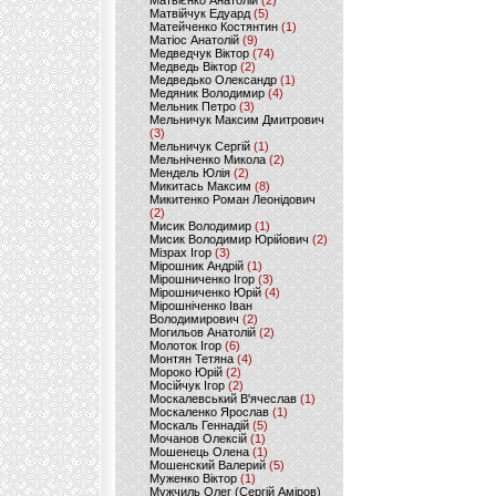
Матвієнко Анатолій
(2)
Матвійчук Едуард
(5)
Матейченко Костянтин
(1)
Матіос Анатолій
(9)
Медведчук Віктор
(74)
Медведь Віктор
(2)
Медведько Олександр
(1)
Медяник Володимир
(4)
Мельник Петро
(3)
Мельничук Максим Дмитрович
(3)
Мельничук Сергій
(1)
Мельніченко Микола
(2)
Мендель Юлія
(2)
Микитась Максим
(8)
Микитенко Роман Леонідович
(2)
Мисик Володимир
(1)
Мисик Володимир Юрійович
(2)
Мізрах Ігор
(3)
Мірошник Андрій
(1)
Мірошниченко Ігор
(3)
Мірошниченко Юрій
(4)
Мірошніченко Іван
Володимирович
(2)
Могильов Анатолій
(2)
Молоток Ігор
(6)
Монтян Тетяна
(4)
Мороко Юрій
(2)
Мосійчук Ігор
(2)
Москалевський В'ячеслав
(1)
Москаленко Ярослав
(1)
Москаль Геннадій
(5)
Мочанов Олексій
(1)
Мошенець Олена
(1)
Мошенский Валерий
(5)
Муженко Віктор
(1)
Мужчиль Олег (Сергій Аміров)