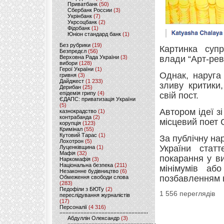
Приватбанк
(50)
Сбербанк России
(3)
Укрінбанк
(7)
Укрсоцбанк
(2)
Фідобанк
(1)
Юніон стандард банк
(1)
Без рубрики
(19)
Картинка супр
Безпредєл
(56)
Верховна Рада України
(3)
влади “Арт-рев
вибори
(128)
Герої України
(1)
Однак, наруга
гривня
(3)
Дайджест
(1 233)
зливу критики
Дерибан
(25)
епідемія грипу
(4)
свій пост.
ЄДАПС: приватизація України
(5)
Автором ідеї з
казнокрадство
(1)
контрабанда
(2)
місцевий поет 
корупція
(123)
Кримінал
(55)
Кутовий Тарас
(1)
За публічну на
Лохотрон
(5)
України стат
Луценківщина
(1)
Мафія
(32)
покарання у в
Наркомафія
(3)
Національна безпека
(211)
мінімумів аб
Незаконне будівництво
(6)
позбавленням в
Обмеження свободи слова
(283)
Педофіли з БЮТу
(2)
1 556 переглядів
переслідування журналістів
(17)
Персоналії
(4 316)
Абдуллін Олександр
(3)