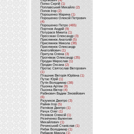
Сергійович
(4)
Попко Сергій
(1)
Поплавський Михайло
(2)
Попов Ігор
(2)
Порошенко Марина
(1)
Порошенко Олексій Петрович
(4)
Порошенко Петро
(465)
Портнов Андрій
(9)
Потураєв Микита
(1)
Прессман Олександр
(3)
Присяжнюк Анатолій
(5)
Присяжнюк Микола
(38)
Присяжнюк Олександр
Анатолійович
(1)
Притула Олена
(3)
Прогнімак Олександр
(35)
Продан Мирослав
(1)
Продан Оксана
(2)
Протас Святослав Вікторович
(1)
Пташник Вікторія Юріївна
(1)
Путас Юрій
(1)
Путін Володимир
(38)
Пшонка Артем
(8)
Пшонка Віктор
(4)
Рабінович Вадим Зіновійович
(6)
Разумков Дмитро
(3)
Райнін Ігор
(5)
Ратніков Дмитро
(1)
Рачук Олег
(1)
Резніков Олексій
(1)
Резніченко Валентин
Михайлович
(1)
Речинський Станіслав
(1)
Рибак Володимир
(1)
Рибаков Микола
(1)