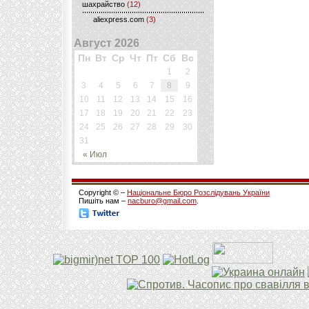
шахрайство
(12)
aliexpress.com
(3)
Август 2026
Пн
Вт
Ср
Чт
Пт
Сб
Вс
1
2
3
4
5
6
7
8
9
10
11
12
13
14
15
16
17
18
19
20
21
22
23
24
25
26
27
28
29
30
31
« Июл
Copyright © –
Національне Бюро Розслідувань України
Пишіть нам –
nacburo@gmail.com
.