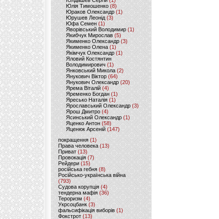
Юлдашев Сергій
(1)
Юлія Тимошенко
(8)
Юраков Олександр
(1)
Юрушев Леонід
(3)
Юфа Семен
(1)
Яворівський Володимир
(1)
Якибчук Мирослав
(5)
Якименко Олександр
(3)
Якименко Олена
(1)
Якімчук Олександр
(1)
Яловий Костянтин
Володимирович
(1)
Янковський Микола
(2)
Янукович Віктор
(64)
Янукович Олександр
(20)
Ярема Віталій
(4)
Яременко Богдан
(1)
Яресько Наталія
(1)
Ярославський Олександр
(3)
Ярош Дмитро
(4)
Ясинський Олександр
(1)
Яценко Антон
(58)
Яценюк Арсеній
(147)
покращення
(1)
Права человека
(13)
Приват
(13)
Провокація
(7)
Рейдери
(15)
російська гебня
(8)
Російсько-українська війна
(793)
Судова корупція
(4)
тендерна мафія
(36)
Тероризм
(4)
Укрсоцбанк
(3)
фальсифікація виборів
(1)
Фокстрот
(13)