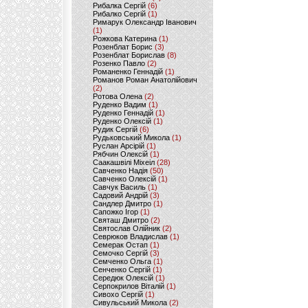
Рибалка Сергій
(6)
Рибалко Сергій
(1)
Римарук Олександр Іванович
(1)
Рожкова Катерина
(1)
Розенблат Борис
(3)
Розенблат Борислав
(8)
Розенко Павло
(2)
Романенко Геннадій
(1)
Романов Роман Анатолійович
(2)
Ротова Олена
(2)
Руденко Вадим
(1)
Руденко Геннадій
(1)
Руденко Олексій
(1)
Рудик Сергій
(6)
Рудьковський Микола
(1)
Руслан Арсірій
(1)
Рябчин Олексій
(1)
Саакашвілі Міхеіл
(28)
Савченко Надія
(50)
Савченко Олексій
(1)
Савчук Василь
(1)
Садовий Андрій
(3)
Сандлер Дмитро
(1)
Сапожко Ігор
(1)
Святаш Дмитро
(2)
Святослав Олійник
(2)
Севрюков Владислав
(1)
Семерак Остап
(1)
Семочко Сергій
(3)
Семченко Ольга
(1)
Сенченко Сергій
(1)
Середюк Олексій
(1)
Серпокрилов Віталій
(1)
Сивохо Сергій
(1)
Сивульський Микола
(2)