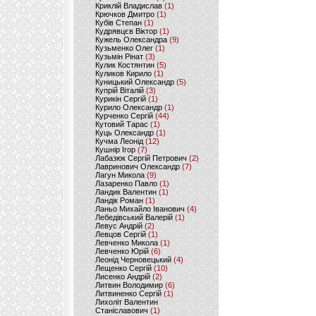
Криклій Владислав
(1)
Крючков Дмитро
(1)
Кубів Степан
(1)
Кудрявцєв Віктор
(1)
Кужель Олександра
(9)
Кузьменко Олег
(1)
Кузьмін Рінат
(3)
Кулик Костянтин
(5)
Куликов Кирило
(1)
Куницький Олександр
(5)
Купрій Віталій
(3)
Курикін Сергій
(1)
Курило Олександр
(1)
Курченко Сергій
(44)
Кутовий Тарас
(1)
Куць Олександр
(1)
Кучма Леонід
(12)
Кушнір Ігор
(7)
Лабазюк Сергій Петрович
(2)
Лавринович Олександр
(7)
Лагун Микола
(9)
Лазаренко Павло
(1)
Ландик Валентин
(1)
Ландік Роман
(1)
Ланьо Михайло Іванович
(4)
Лебедівський Валерій
(1)
Левус Андрій
(2)
Левцов Сергій
(1)
Левченко Микола
(1)
Левченко Юрій
(6)
Леонід Черновецький
(4)
Лещенко Сергій
(10)
Лисенко Андрій
(2)
Литвин Володимир
(6)
Литвиненко Сергій
(1)
Лихоліт Валентин
Станіславович
(1)