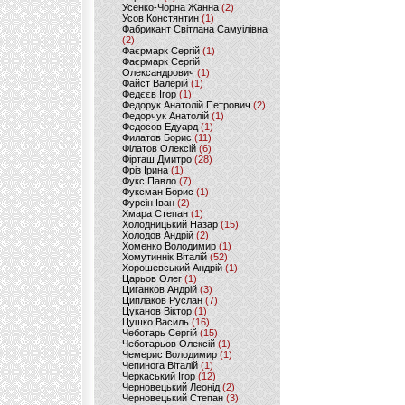
Усенко-Чорна Жанна
(2)
Усов Констянтин
(1)
Фабрикант Світлана Самуілівна
(2)
Фаєрмарк Сергій
(1)
Фаєрмарк Сергій
Олександрович
(1)
Файст Валерій
(1)
Федєєв Ігор
(1)
Федорук Анатолій Петрович
(2)
Федорчук Анатолій
(1)
Федосов Едуард
(1)
Филатов Борис
(11)
Філатов Олексій
(6)
Фірташ Дмитро
(28)
Фріз Ірина
(1)
Фукс Павло
(7)
Фуксман Борис
(1)
Фурсін Іван
(2)
Хмара Степан
(1)
Холодницький Назар
(15)
Холодов Андрій
(2)
Хоменко Володимир
(1)
Хомутиннік Віталій
(52)
Хорошевський Андрій
(1)
Царьов Олег
(1)
Циганков Андрій
(3)
Циплаков Руслан
(7)
Цуканов Віктор
(1)
Цушко Василь
(16)
Чеботарь Сергій
(15)
Чеботарьов Олексій
(1)
Чемерис Володимир
(1)
Чепинога Віталій
(1)
Черкаський Ігор
(12)
Черновецький Леонід
(2)
Черновецький Степан
(3)