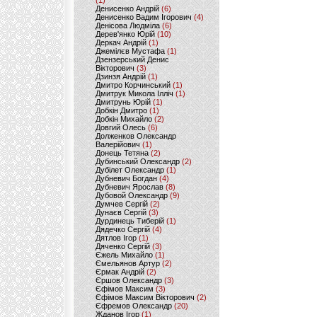
(1)
Денисенко Андрій
(6)
Денисенко Вадим Ігорович
(4)
Денісова Людміла
(6)
Дерев'янко Юрій
(10)
Деркач Андрій
(1)
Джемілєв Мустафа
(1)
Дзензерський Денис
Вікторович
(3)
Дзинзя Андрій
(1)
Дмитро Корчинський
(1)
Дмитрук Микола Ілліч
(1)
Дмитрунь Юрій
(1)
Добкін Дмитро
(1)
Добкін Михайло
(2)
Довгий Олесь
(6)
Долженков Олександр
Валерійович
(1)
Донець Тетяна
(2)
Дубинський Олександр
(2)
Дубілет Олександр
(1)
Дубневич Богдан
(4)
Дубневич Ярослав
(8)
Дубовой Олександр
(9)
Думчев Сергій
(2)
Дунаєв Сергій
(3)
Дурдинець Тиберій
(1)
Дядечко Сергій
(4)
Дятлов Ігор
(1)
Дяченко Сергій
(3)
Єжель Михайло
(1)
Ємельянов Артур
(2)
Єрмак Андрій
(2)
Єршов Олександр
(3)
Єфімов Максим
(3)
Єфімов Максим Вікторович
(2)
Єфремов Олександр
(20)
Жданов Ігор
(1)