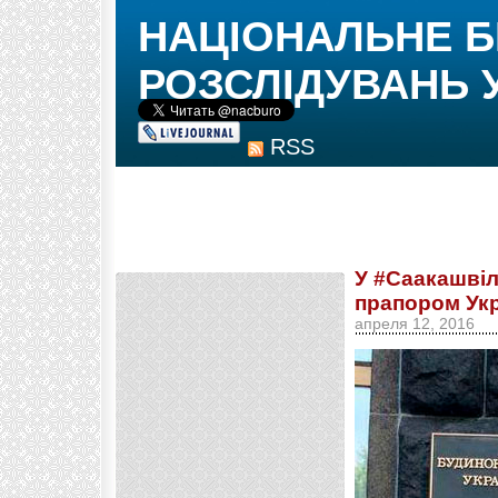
НАЦІОНАЛЬНЕ 
РОЗСЛІДУВАНЬ 
RSS
У #Саакашвіл
прапором Укр
апреля 12, 2016