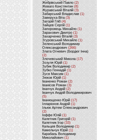
Жебрівський Павло
(2)
Жеваго Констянтин
(8)
Журавський Віталій
(3)
Забарський Владислав
(1)
Заверуха Віта
(3)
Загорій Гліб
(4)
Зайцев Сергій
(1)
Запорожець Михайло
(1)
Зарахович Дмитро
(1)
Захарченко Віталій
(3)
Згуровський Михайло
(1)
Зеленський Володимир
Олександрович
(266)
Злата Огневич (Бордюг Інна)
(2)
Злочевський Микола
(17)
Зозуля Юрій
(1)
Зубик Володимир
(2)
Зубко Геннадій
(1)
Зуєв Максим
(1)
Зюков Юрій
(1)
Іваненко Роман
(2)
Іванісов Роман
(3)
Іванчук Андрій
(2)
Іванчук Андрій Володимирович
(5)
Іванющенко Юрій
(17)
Ілларіонов Андрій
(1)
Ільюк Артем Олександрович
(2)
Іоффе Юлій
(1)
Калетник Григорій
(1)
Калетник Ігор
(33)
Кальцев Володимир
(1)
Камельчук Юрій
(1)
Карабань Володимир
Миколайович
(1)