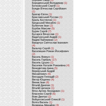
Боровик Саша
(1)
Бородянський Володимир
(1)
Бочковський Сергій
(1)
Боядін В'ячеслав Сергійович
(1)
Брагар Євген
(1)
Браславський Руслан
(1)
Бриль Костянтин
(1)
Бродський Михайло
(1)
Бубенчик Іван
(2)
Бурбак Максим
(5)
Буряк Сергій
(7)
Бусарєв Вячеслав
(1)
Вадатурський Андрій
(1)
Вадим Кайзерман
(2)
Вакарчук Святослав Іванович
(4)
Вальтер Сергій
(1)
Василишин Роман Йосифович
(2)
Василь Вовкун
(1)
Василь Горбаль
(17)
Василь Цушко
(1)
Василюк Наталія Романівна
(4)
Венедіктова Ірина
(5)
Веревський Андрій
Михайлович
(6)
Виходцев Геннадій
(2)
Віктор Ющенко
(4)
Вінник Іван
(8)
Віталій Данілов
(1)
Віталій Циганок
(1)
Вітко Артем Леонідович
(1)
Власенко Сергій
(6)
Вовк Дмитро
(2)
Войцеховський Олексій
(1)
Волга Василь
(1)
Волинець Михайло
(3)