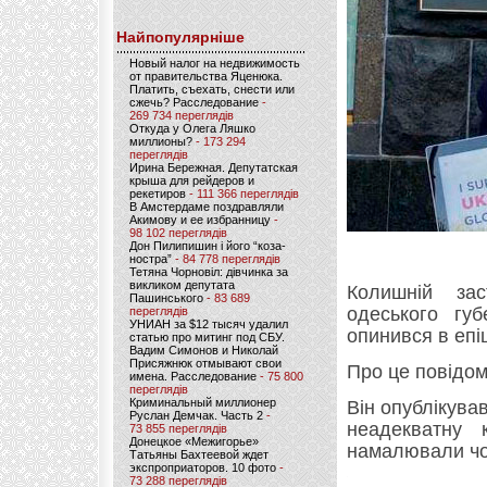
Найпопулярніше
Новый налог на недвижимость
от правительства Яценюка.
Платить, съехать, снести или
сжечь? Расследование
-
269 734 переглядів
Откуда у Олега Ляшко
миллионы?
- 173 294
переглядів
Ирина Бережная. Депутатская
крыша для рейдеров и
рекетиров
- 111 366 переглядів
В Амстердаме поздравляли
Акимову и ее избранницу
-
98 102 переглядів
Дон Пилипишин і його “коза-
ностра”
- 84 778 переглядів
Тетяна Чорновіл: дівчинка за
викликом депутата
Колишній зас
Пашинського
- 83 689
одеського гу
переглядів
УНИАН за $12 тысяч удалил
опинився в епі
статью про митинг под СБУ.
Вадим Симонов и Николай
Присяжнюк отмывают свои
Про це повідо
имена. Расследование
- 75 800
переглядів
Криминальный миллионер
Він опублікував
Руслан Демчак. Часть 2
-
неадекватну 
73 855 переглядів
Донецкое «Межигорье»
намалювали чоло
Татьяны Бахтеевой ждет
экспроприаторов. 10 фото
-
73 288 переглядів