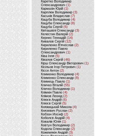
Каретко Володимир
Олександрович
(1)
Кармазін Юрій
(1)
Карплюк Володимир
(3)
Каськів Владислав
(7)
Кацуба Володимир
(4)
Кацуба Олександр
(8)
Кацуба Сергій
(5)
Квіташвілі Олександр
(3)
Келестин Валерій
(2)
Кернес Геннадій
(14)
Кивалов Сергій
(12)
Кириленко В’ячеслав
(2)
Кириленко Павло
Олександрович
(1)
Ківа Ілля
(5)
Ківалов Сергій
(46)
Кірш Олександр Вікторович
(1)
Кісільов Ігор Петрович
(1)
Кіссе Антон
(2)
Клименко Володимир
(4)
Клименко Олександр
(8)
Климець Павло
(1)
Кличко Віталій
(55)
Кличко Володимир
(1)
Клімкін Павло
(4)
Клімов Леонід
(2)
Клюєв Андрій
(6)
Клюєв Сергій
(5)
Княжицький Микола
(4)
Князевич Руслан
(2)
Кобзон Иосиф
(2)
Коболєв Андрій
(4)
Ковалів Юлія
(1)
Ковтун Володимир
(2)
Кодола Олександр
(2)
Кожемякін Андрій
(3)