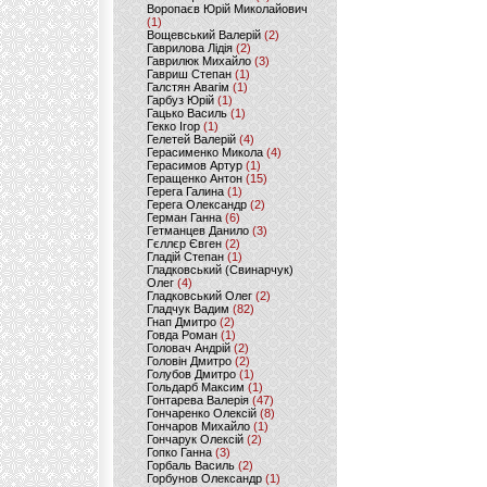
Воропаєв Юрій Миколайович
(1)
Вощевський Валерій
(2)
Гаврилова Лідія
(2)
Гаврилюк Михайло
(3)
Гавриш Степан
(1)
Галстян Авагім
(1)
Гарбуз Юрій
(1)
Гацько Василь
(1)
Гекко Ігор
(1)
Гелетей Валерій
(4)
Герасименко Микола
(4)
Герасимов Артур
(1)
Геращенко Антон
(15)
Герега Галина
(1)
Герега Олександр
(2)
Герман Ганна
(6)
Гетманцев Данило
(3)
Гєллєр Євген
(2)
Гладій Степан
(1)
Гладковський (Свинарчук)
Олег
(4)
Гладковський Олег
(2)
Гладчук Вадим
(82)
Гнап Дмитро
(2)
Говда Роман
(1)
Головач Андрій
(2)
Головін Дмитро
(2)
Голубов Дмитро
(1)
Гольдарб Максим
(1)
Гонтарева Валерія
(47)
Гончаренко Олексій
(8)
Гончаров Михайло
(1)
Гончарук Олексій
(2)
Гопко Ганна
(3)
Горбаль Василь
(2)
Горбунов Олександр
(1)