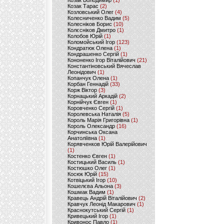
Козак Володимир
(1)
Козак Тарас
(2)
Козловський Олег
(4)
Колесниченко Вадим
(5)
Колесніков Борис
(10)
Колєсніков Дмитро
(1)
Колобов Юрій
(1)
Коломойський Ігор
(123)
Кондратюк Олена
(1)
Кондрашенко Сергій
(1)
Кононенко Ігор Віталійович
(21)
Константіновський Вячеслав
Леонідович
(1)
Копанчук Олена
(1)
Корбан Геннадій
(33)
Корж Віктор
(3)
Корнацький Аркадій
(2)
Корнійчук Євген
(1)
Коровченко Сергій
(1)
Королевська Наталія
(5)
Король Марія Григорівна
(1)
Король Олександр
(16)
Корчинська Оксана
Анатоліївна
(1)
Корявченков Юрій Валерійович
(1)
Костенко Євген
(1)
Костицький Василь
(1)
Костюшко Олег
(1)
Косюк Юрій
(15)
Котвіцький Ігор
(10)
Кошелєва Альона
(3)
Кошмак Вадим
(1)
Кравець Андрій Віталійович
(2)
Кравчук Леонід Макарович
(1)
Краснокутський Сергій
(1)
Кривецький Ігор
(1)
Кривонос Павло
(1)