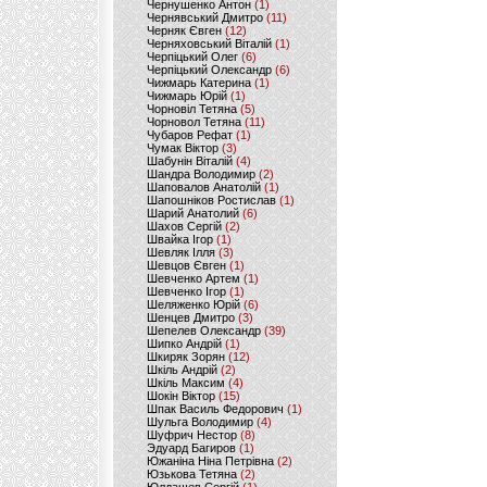
Чернушенко Антон
(1)
Чернявський Дмитро
(11)
Черняк Євген
(12)
Черняховський Віталій
(1)
Черпіцький Олег
(6)
Черпіцький Олександр
(6)
Чижмарь Катерина
(1)
Чижмарь Юрій
(1)
Чорновіл Тетяна
(5)
Чорновол Тетяна
(11)
Чубаров Рефат
(1)
Чумак Віктор
(3)
Шабунін Віталій
(4)
Шандра Володимир
(2)
Шаповалов Анатолій
(1)
Шапошніков Ростислав
(1)
Шарий Анатолий
(6)
Шахов Сергій
(2)
Швайка Ігор
(1)
Шевляк Ілля
(3)
Шевцов Євген
(1)
Шевченко Артем
(1)
Шевченко Ігор
(1)
Шеляженко Юрій
(6)
Шенцев Дмитро
(3)
Шепелев Олександр
(39)
Шипко Андрій
(1)
Шкиряк Зорян
(12)
Шкіль Андрій
(2)
Шкіль Максим
(4)
Шокін Віктор
(15)
Шпак Василь Федорович
(1)
Шульга Володимир
(4)
Шуфрич Нестор
(8)
Эдуард Багиров
(1)
Южаніна Ніна Петрівна
(2)
Юзькова Тетяна
(2)