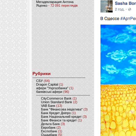
Мегадекларация Антона
Яценко
- 72 091 переглядів
Рубрики
CБУ
(64)
Dragon Capital
(1)
афери "Укргазбанка"
(1)
банківські афери
(96)
CityCommerce Bank
(1)
Union Standard Bank
(2)
VAB Банк
(13)
Банк "Фінансова ініціатива"
(3)
Банк Кредит Дніпро
(1)
Банк Національний кредит
(3)
Банк Фінанси та кредит
(1)
Дельта Банк
(3)
Евробанк
(2)
Експобанк
(1)
Ощадбанк
(5)