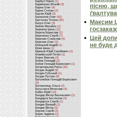
Барбул Павло
(1)
Барвіненко Віталій
(3)
пісню, щ
Барна Олег
(4)
Барна Степан
(2)
ґвалтува
Баулін Юрій
(2)
Бахматюк Олег
(91)
Бахтеєва Тетяна
(55)
Максим 
Бачун Олег
(3)
Бейлін Михайло
(1)
госзаказ
Бережна Ірина
(12)
Береза Борислав
(2)
Березенко Сергій
(7)
Цей допи
Березкін Станіслав
(5)
Березюк Олег
(2)
не буде 
Білецький Андрій
(1)
Білик Ірина
(1)
Бірюков Юрій Сергійович
(2)
Блажівський Петро
(1)
Бланк Максим
(3)
Бобов Геннадій
(2)
Бобов Геннадій Борисович
(1)
Богартирьова Раїса
(32)
Богдан Андрій
(8)
Богдан Губський
(1)
Богдан Руслан
(8)
Боголюбов Геннадій Борисович
(5)
Богомолець Ольга
(2)
Богуслаєв Вячеслав
(4)
Бойко Юрій
(13)
Бондар Віктор Васильович
(1)
Бондарєв Костянтин
(4)
Бондарчук Сергій
(1)
Бондик Валерій
(1)
Бондик Віктор
(5)
Борзов Сергiй
(2)
Борис Адамов
(1)