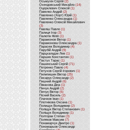
Осьмухін Сергій
(2)
Охендовський Михайло
(14)
Оцерклевич Олексій
(1)
Павелко Андрій
(2)
Павленко (Хорт) Юрій
(1)
Павленко Олександра
(1)
Павленко Олексій Михайлович
(3)
Павліш Павло
(1)
Палиця Ігор
(3)
Палютін Філіп
(1)
Парамонов Віктор
(1)
Парамонова Олександра
(1)
Парасюк Володимир
(4)
Парубій Андрій
(9)
Парцхаладзе Лев
(1)
Паршин Константин
(1)
Пастух Тарас
(1)
Пашинський Сергій
(71)
Петренко Павло
(4)
Петухов Сергій Ігорович
(1)
Пилипишин Віктор
(25)
Писарук Олександр
(2)
Пишний Андрій
(6)
Пімахова Діна
(1)
Пінчук Андрій
(2)
Пінчук Віктор
(6)
Пісний Василь
(2)
Плачков Іван
(1)
Плотнікова Оксана
(1)
Полищук Володимир
(2)
Поліщук Віктор Степанович
(1)
Поліщук Володимир
(1)
Полторак Степан
(3)
Поляков Максим
(7)
Понамарчук Дмитро
(1)
Пономарьов Олександр