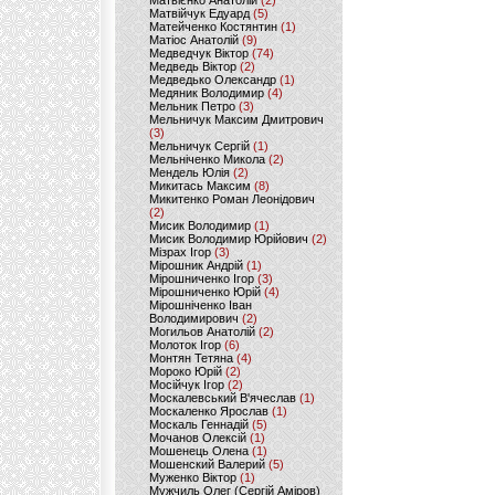
Матвієнко Анатолій
(2)
Матвійчук Едуард
(5)
Матейченко Костянтин
(1)
Матіос Анатолій
(9)
Медведчук Віктор
(74)
Медведь Віктор
(2)
Медведько Олександр
(1)
Медяник Володимир
(4)
Мельник Петро
(3)
Мельничук Максим Дмитрович
(3)
Мельничук Сергій
(1)
Мельніченко Микола
(2)
Мендель Юлія
(2)
Микитась Максим
(8)
Микитенко Роман Леонідович
(2)
Мисик Володимир
(1)
Мисик Володимир Юрійович
(2)
Мізрах Ігор
(3)
Мірошник Андрій
(1)
Мірошниченко Ігор
(3)
Мірошниченко Юрій
(4)
Мірошніченко Іван
Володимирович
(2)
Могильов Анатолій
(2)
Молоток Ігор
(6)
Монтян Тетяна
(4)
Мороко Юрій
(2)
Мосійчук Ігор
(2)
Москалевський В'ячеслав
(1)
Москаленко Ярослав
(1)
Москаль Геннадій
(5)
Мочанов Олексій
(1)
Мошенець Олена
(1)
Мошенский Валерий
(5)
Муженко Віктор
(1)
Мужчиль Олег (Сергій Аміров)