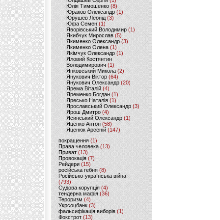
Юлдашев Сергій
(1)
Юлія Тимошенко
(8)
Юраков Олександр
(1)
Юрушев Леонід
(3)
Юфа Семен
(1)
Яворівський Володимир
(1)
Якибчук Мирослав
(5)
Якименко Олександр
(3)
Якименко Олена
(1)
Якімчук Олександр
(1)
Яловий Костянтин
Володимирович
(1)
Янковський Микола
(2)
Янукович Віктор
(64)
Янукович Олександр
(20)
Ярема Віталій
(4)
Яременко Богдан
(1)
Яресько Наталія
(1)
Ярославський Олександр
(3)
Ярош Дмитро
(4)
Ясинський Олександр
(1)
Яценко Антон
(58)
Яценюк Арсеній
(147)
покращення
(1)
Права человека
(13)
Приват
(13)
Провокація
(7)
Рейдери
(15)
російська гебня
(8)
Російсько-українська війна
(793)
Судова корупція
(4)
тендерна мафія
(36)
Тероризм
(4)
Укрсоцбанк
(3)
фальсифікація виборів
(1)
Фокстрот
(13)