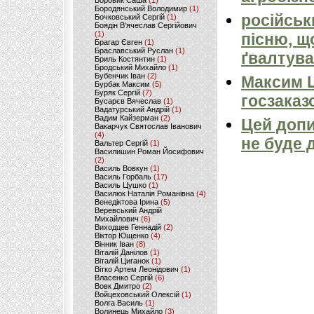
Боровик Саша
(1)
Бородянський Володимир
(1)
російськ
Бочковський Сергій
(1)
Боядін В'ячеслав Сергійович
(1)
пісню, щ
Брагар Євген
(1)
Браславський Руслан
(1)
ґвалтува
Бриль Костянтин
(1)
Бродський Михайло
(1)
Бубенчик Іван
(2)
Максим 
Бурбак Максим
(5)
Буряк Сергій
(7)
госзаказ
Бусарєв Вячеслав
(1)
Вадатурський Андрій
(1)
Вадим Кайзерман
(2)
Цей допи
Вакарчук Святослав Іванович
(4)
не буде 
Вальтер Сергій
(1)
Василишин Роман Йосифович
(2)
Василь Вовкун
(1)
Василь Горбаль
(17)
Василь Цушко
(1)
Василюк Наталія Романівна
(4)
Венедіктова Ірина
(5)
Веревський Андрій
Михайлович
(6)
Виходцев Геннадій
(2)
Віктор Ющенко
(4)
Вінник Іван
(8)
Віталій Данілов
(1)
Віталій Циганок
(1)
Вітко Артем Леонідович
(1)
Власенко Сергій
(6)
Вовк Дмитро
(2)
Войцеховський Олексій
(1)
Волга Василь
(1)
Волинець Михайло
(3)