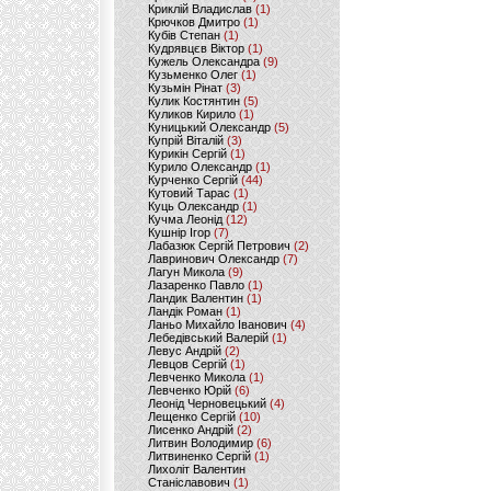
Криклій Владислав
(1)
Крючков Дмитро
(1)
Кубів Степан
(1)
Кудрявцєв Віктор
(1)
Кужель Олександра
(9)
Кузьменко Олег
(1)
Кузьмін Рінат
(3)
Кулик Костянтин
(5)
Куликов Кирило
(1)
Куницький Олександр
(5)
Купрій Віталій
(3)
Курикін Сергій
(1)
Курило Олександр
(1)
Курченко Сергій
(44)
Кутовий Тарас
(1)
Куць Олександр
(1)
Кучма Леонід
(12)
Кушнір Ігор
(7)
Лабазюк Сергій Петрович
(2)
Лавринович Олександр
(7)
Лагун Микола
(9)
Лазаренко Павло
(1)
Ландик Валентин
(1)
Ландік Роман
(1)
Ланьо Михайло Іванович
(4)
Лебедівський Валерій
(1)
Левус Андрій
(2)
Левцов Сергій
(1)
Левченко Микола
(1)
Левченко Юрій
(6)
Леонід Черновецький
(4)
Лещенко Сергій
(10)
Лисенко Андрій
(2)
Литвин Володимир
(6)
Литвиненко Сергій
(1)
Лихоліт Валентин
Станіславович
(1)