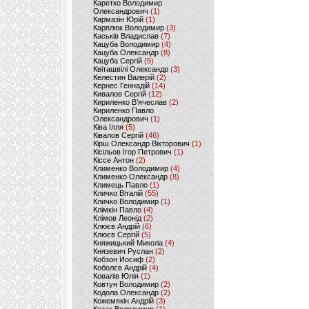
Каретко Володимир
Олександрович
(1)
Кармазін Юрій
(1)
Карплюк Володимир
(3)
Каськів Владислав
(7)
Кацуба Володимир
(4)
Кацуба Олександр
(8)
Кацуба Сергій
(5)
Квіташвілі Олександр
(3)
Келестин Валерій
(2)
Кернес Геннадій
(14)
Кивалов Сергій
(12)
Кириленко В’ячеслав
(2)
Кириленко Павло
Олександрович
(1)
Ківа Ілля
(5)
Ківалов Сергій
(46)
Кірш Олександр Вікторович
(1)
Кісільов Ігор Петрович
(1)
Кіссе Антон
(2)
Клименко Володимир
(4)
Клименко Олександр
(8)
Климець Павло
(1)
Кличко Віталій
(55)
Кличко Володимир
(1)
Клімкін Павло
(4)
Клімов Леонід
(2)
Клюєв Андрій
(6)
Клюєв Сергій
(5)
Княжицький Микола
(4)
Князевич Руслан
(2)
Кобзон Иосиф
(2)
Коболєв Андрій
(4)
Ковалів Юлія
(1)
Ковтун Володимир
(2)
Кодола Олександр
(2)
Кожемякін Андрій
(3)