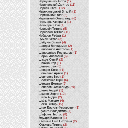
Чернушенко Антон
(1)
Чернявський Дмитро
(11)
Черняк Євген
(12)
Черняховський Віталій
(1)
Черпіцький Олег
(6)
Черпіцький Олександр
(6)
Чижмарь Катерина
(1)
Чижмарь Юрій
(1)
Чорновіл Тетяна
(5)
Чорновол Тетяна
(11)
Чубаров Рефат
(1)
Чумак Віктор
(3)
Шабунін Віталій
(4)
Шандра Володимир
(2)
Шаповалов Анатолій
(1)
Шапошніков Ростислав
(1)
Шарий Анатолий
(6)
Шахов Сергій
(2)
Швайка Ігор
(1)
Шевляк Ілля
(3)
Шевцов Євген
(1)
Шевченко Артем
(1)
Шевченко Ігор
(1)
Шеляженко Юрій
(6)
Шенцев Дмитро
(3)
Шепелев Олександр
(39)
Шипко Андрій
(1)
Шкиряк Зорян
(12)
Шкіль Андрій
(2)
Шкіль Максим
(4)
Шокін Віктор
(15)
Шпак Василь Федорович
(1)
Шульга Володимир
(4)
Шуфрич Нестор
(8)
Эдуард Багиров
(1)
Южаніна Ніна Петрівна
(2)
Юзькова Тетяна
(2)