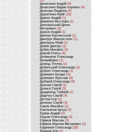
(1)
Денисенко Андрій
(6)
Денисенко Вадим Ігорович
(4)
Денісова Людміла
(6)
Дерев'янко Юрій
(10)
Деркач Андрій
(1)
Джемілєв Мустафа
(1)
Дзензерський Денис
Вікторович
(3)
Дзинзя Андрій
(1)
Дмитро Корчинський
(1)
Дмитрук Микола Ілліч
(1)
Дмитрунь Юрій
(1)
Добкін Дмитро
(1)
Добкін Михайло
(2)
Довгий Олесь
(6)
Долженков Олександр
Валерійович
(1)
Донець Тетяна
(2)
Дубинський Олександр
(2)
Дубілет Олександр
(1)
Дубневич Богдан
(4)
Дубневич Ярослав
(8)
Дубовой Олександр
(9)
Думчев Сергій
(2)
Дунаєв Сергій
(3)
Дурдинець Тиберій
(1)
Дядечко Сергій
(4)
Дятлов Ігор
(1)
Дяченко Сергій
(3)
Єжель Михайло
(1)
Ємельянов Артур
(2)
Єрмак Андрій
(2)
Єршов Олександр
(3)
Єфімов Максим
(3)
Єфімов Максим Вікторович
(2)
Єфремов Олександр
(20)
Жданов Ігор
(1)