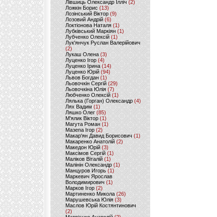
Лівшиць Олександр Ілліч
(2)
Ложкін Борис
(13)
Лозінський Віктор
(9)
Лозовий Андрій
(6)
Локтіонова Наталя
(1)
Лубківський Маркіян
(1)
Лубченко Олексій
(1)
Лук'янчук Руслан Валерійович
(2)
Лукаш Олена
(3)
Луценко Ігор
(4)
Луценко Ірина
(14)
Луценко Юрій
(94)
Львов Богдан
(1)
Льовочкін Сергій
(29)
Льовочкіна Юлія
(7)
Любченко Олексій
(1)
Лялька (Горган) Олександр
(4)
Лях Вадим
(1)
Ляшко Олег
(85)
М'ялик Віктор
(1)
Магута Роман
(1)
Мазепа Ігор
(2)
Макар'ян Давид Борисович
(1)
Макаренко Анатолій
(2)
Македон Юрій
(3)
Максімов Сергій
(1)
Маліков Віталій
(1)
Малінін Олександр
(1)
Манцуров Игорь
(1)
Маркевич Ярослав
Володимирович
(1)
Марков Ігор
(2)
Мартиненко Микола
(26)
Марушевська Юлія
(3)
Маслов Юрій Костянтинович
(2)