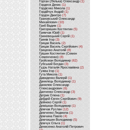
Горган (Лялька) Олександр
(1)
Гордеєв Денис
(1)
Гордієнко Микола
(1)
Гордійчук Андрій
(1)
Гордон Дмитро
(7)
Грановський Олександр
Михайлович
(10)
Гриб Вадим
(1)
Григоришин Костянтин
(5)
Гримчак Юрій
(1)
Гриневецький Сергій
(1)
Гринів Ігор
(3)
Грицак Василь
(2)
Грицак Василь Сергійович
(4)
Гриценко Анатолій
(8)
Грішин Костянтин (Семен
Семенченко)
(8)
Гройсман Володимир
(62)
Губський Богдан
(3)
Гудзь Наталія Ярославівна
(2)
Гужва Ігор
(1)
Гута Микола
(1)
Давиденко Валерій
(1)
Данилець Володимир
(1)
Данилюк Олександр
Олександрович
(6)
Данченко Олександр
(3)
Дегрик Олена
(1)
Дейдей Євген Сергійович
(9)
Дейнеко Сергій
(1)
Демішкан Володимир
(1)
Демчак Руслан
(12)
Демченко Людмила
(1)
Демчина Павло
(4)
Демчишин Володимир
(5)
Демчук Ольга
(1)
Денисенко Анатолій Петрович