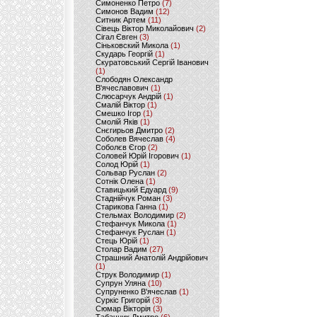
Симоненко Петро
(7)
Симонов Вадим
(12)
Ситник Артем
(11)
Сівець Віктор Миколайович
(2)
Сігал Євген
(3)
Сіньковский Микола
(1)
Скударь Георгій
(1)
Скуратовський Сергій Іванович
(1)
Слободян Олександр
В'ячеславович
(1)
Слюсарчук Андрій
(1)
Смалій Віктор
(1)
Смешко Ігор
(1)
Смолій Яків
(1)
Снєгирьов Дмитро
(2)
Соболев Вячеслав
(4)
Соболєв Єгор
(2)
Соловей Юрій Ігорович
(1)
Солод Юрій
(1)
Сольвар Руслан
(2)
Сотнік Олена
(1)
Ставицький Едуард
(9)
Стаднійчук Роман
(3)
Старикова Ганна
(1)
Стельмах Володимир
(2)
Стефанчук Микола
(1)
Стефанчук Руслан
(1)
Стець Юрій
(1)
Столар Вадим
(27)
Страшний Анатолій Андрійович
(1)
Струк Володимир
(1)
Супрун Уляна
(10)
Супруненко В'ячеслав
(1)
Суркіс Григорій
(3)
Сюмар Вікторія
(3)