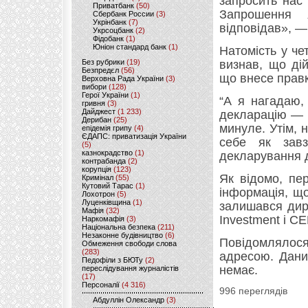
запросить нас 
Приватбанк
(50)
Запрошення 
Сбербанк России
(3)
Укрінбанк
(7)
відповідав», —
Укрсоцбанк
(2)
Фідобанк
(1)
Юніон стандард банк
(1)
Натомість у че
Без рубрики
(19)
визнав, що ді
Безпредєл
(56)
що внесе правк
Верховна Рада України
(3)
вибори
(128)
Герої України
(1)
“А я нагадаю,
гривня
(3)
Дайджест
(1 233)
декларацію — 
Дерибан
(25)
минуле. Утім, н
епідемія грипу
(4)
ЄДАПС: приватизація України
себе як завз
(5)
казнокрадство
(1)
декларування д
контрабанда
(2)
корупція
(123)
Як відомо, пе
Кримінал
(55)
Кутовий Тарас
(1)
інформація, щ
Лохотрон
(5)
Луценківщина
(1)
залишався дир
Мафія
(32)
Investment і C
Наркомафія
(3)
Національна безпека
(211)
Незаконне будівництво
(6)
Повідомлялося
Обмеження свободи слова
(283)
адресою. Дани
Педофіли з БЮТу
(2)
немає.
переслідування журналістів
(17)
Персоналії
(4 316)
996 переглядів
Абдуллін Олександр
(3)