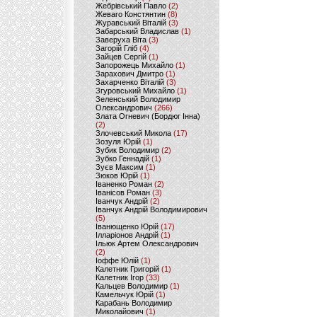
Жебрівський Павло
(2)
Жеваго Констянтин
(8)
Журавський Віталій
(3)
Забарський Владислав
(1)
Заверуха Віта
(3)
Загорій Гліб
(4)
Зайцев Сергій
(1)
Запорожець Михайло
(1)
Зарахович Дмитро
(1)
Захарченко Віталій
(3)
Згуровський Михайло
(1)
Зеленський Володимир
Олександрович
(266)
Злата Огневич (Бордюг Інна)
(2)
Злочевський Микола
(17)
Зозуля Юрій
(1)
Зубик Володимир
(2)
Зубко Геннадій
(1)
Зуєв Максим
(1)
Зюков Юрій
(1)
Іваненко Роман
(2)
Іванісов Роман
(3)
Іванчук Андрій
(2)
Іванчук Андрій Володимирович
(5)
Іванющенко Юрій
(17)
Ілларіонов Андрій
(1)
Ільюк Артем Олександрович
(2)
Іоффе Юлій
(1)
Калетник Григорій
(1)
Калетник Ігор
(33)
Кальцев Володимир
(1)
Камельчук Юрій
(1)
Карабань Володимир
Миколайович
(1)