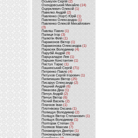
Осьмухін Сергій
(2)
Охендовський Михайло
(14)
Оцерклевич Олексій
(1)
Павелко Андрій
(2)
Павленко (Хорт) Юрій
(1)
Павленко Олександра
(1)
Павленко Олексій Михайлович
(3)
Павліш Павло
(1)
Палиця Ігор
(3)
Палютін Філіп
(1)
Парамонов Віктор
(1)
Парамонова Олександра
(1)
Парасюк Володимир
(4)
Парубій Андрій
(9)
Парцхаладзе Лев
(1)
Паршин Константин
(1)
Пастух Тарас
(1)
Пашинський Сергій
(71)
Петренко Павло
(4)
Петухов Сергій Ігорович
(1)
Пилипишин Віктор
(25)
Писарук Олександр
(2)
Пишний Андрій
(6)
Пімахова Діна
(1)
Пінчук Андрій
(2)
Пінчук Віктор
(6)
Пісний Василь
(2)
Плачков Іван
(1)
Плотнікова Оксана
(1)
Полищук Володимир
(2)
Поліщук Віктор Степанович
(1)
Поліщук Володимир
(1)
Полторак Степан
(3)
Поляков Максим
(7)
Понамарчук Дмитро
(1)
Пономарьов Олександр