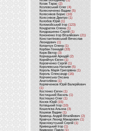
Козак Володимир
(1)
Козак Тарас
(2)
Козловський Олег
(4)
Колесниченко Вадим
(5)
Колесніков Борис
(10)
Колєсніков Дмитро
(1)
Колобов Юрій
(1)
Коломойський Ігор
(123)
Кондратюк Олена
(1)
Кондрашенко Сергій
(1)
Кононенко Ігор Віталійович
(21)
Константіновський Вячеслав
Леонідович
(1)
Копанчук Олена
(1)
Корбан Геннадій
(33)
Корж Віктор
(3)
Корнацький Аркадій
(2)
Корнійчук Євген
(1)
Коровченко Сергій
(1)
Королевська Наталія
(5)
Король Марія Григорівна
(1)
Король Олександр
(16)
Корчинська Оксана
Анатоліївна
(1)
Корявченков Юрій Валерійович
(1)
Костенко Євген
(1)
Костицький Василь
(1)
Костюшко Олег
(1)
Косюк Юрій
(15)
Котвіцький Ігор
(10)
Кошелєва Альона
(3)
Кошмак Вадим
(1)
Кравець Андрій Віталійович
(2)
Кравчук Леонід Макарович
(1)
Краснокутський Сергій
(1)
Кривецький Ігор
(1)
Кривонос Павло
(1)