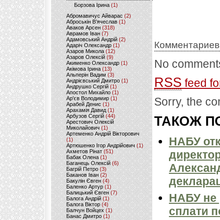
Борзова Ірина
(1)
Абромавичус Айварас
(2)
Аброськін В’ячеслав
(1)
Аваков Арсен
(318)
Аврамов Іван
(7)
Адамовський Андрій
(2)
Комментариев
Адаріч Олександр
(1)
Азаров Микола
(12)
Азаров Олексій
(9)
No comments
Акименко Олександр
(1)
Акімова Ірина
(13)
Альперін Вадим
(3)
RSS
feed fo
Андрієвський Дмитро
(1)
Андрушко Сергій
(1)
Апостол Михайло
(1)
Ар'єв Володимир
(1)
Sorry, the co
Арабей Денис
(1)
Арахамія Давид
(1)
Арбузов Сергій
(44)
ТАКОЖ ПО
Арестович Олексій
Миколайович
(1)
Артеменко Андрій Вікторович
НАБУ отк
(1)
Артюшенко Ігор Андрійович
(1)
Ахметов Рінат
(51)
директо
Бабак Олена
(1)
Баганець Олексій
(6)
Александ
Багрій Петро
(3)
Баканов Іван
(2)
декларац
Бакулін Євген
(4)
Баленко Артур
(1)
Балицький Євген
(7)
НАБУ не 
Балога Андрій
(1)
Балога Віктор
(4)
сплати п
Балчун Войцех
(1)
Банас Дмитро
(1)