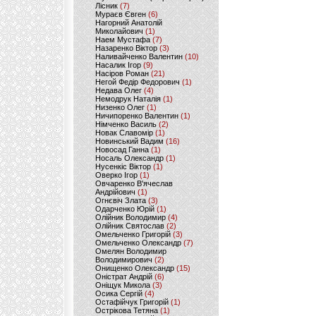
Лісник
(7)
Мураєв Євген
(6)
Нагорний Анатолій
Миколайович
(1)
Наем Мустафа
(7)
Назаренко Віктор
(3)
Наливайченко Валентин
(10)
Насалик Ігор
(9)
Насіров Роман
(21)
Негой Федір Федорович
(1)
Недава Олег
(4)
Немодрук Наталія
(1)
Низенко Олег
(1)
Ничипоренко Валентин
(1)
Німченко Василь
(2)
Новак Славомір
(1)
Новинський Вадим
(16)
Новосад Ганна
(1)
Носаль Олександр
(1)
Нусенкіс Віктор
(1)
Оверко Ігор
(1)
Овчаренко В'ячеслав
Андрійович
(1)
Огнєвіч Злата
(3)
Одарченко Юрій
(1)
Олійник Володимир
(4)
Олійник Святослав
(2)
Омельченко Григорій
(3)
Омельченко Олександр
(7)
Омелян Володимир
Володимирович
(2)
Онищенко Олександр
(15)
Оністрат Андрій
(6)
Оніщук Микола
(3)
Осика Сергій
(4)
Остафійчук Григорій
(1)
Острікова Тетяна
(1)