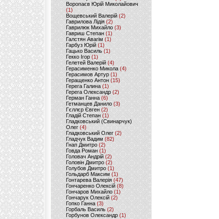
Воропаєв Юрій Миколайович
(1)
Вощевський Валерій
(2)
Гаврилова Лідія
(2)
Гаврилюк Михайло
(3)
Гавриш Степан
(1)
Галстян Авагім
(1)
Гарбуз Юрій
(1)
Гацько Василь
(1)
Гекко Ігор
(1)
Гелетей Валерій
(4)
Герасименко Микола
(4)
Герасимов Артур
(1)
Геращенко Антон
(15)
Герега Галина
(1)
Герега Олександр
(2)
Герман Ганна
(6)
Гетманцев Данило
(3)
Гєллєр Євген
(2)
Гладій Степан
(1)
Гладковський (Свинарчук)
Олег
(4)
Гладковський Олег
(2)
Гладчук Вадим
(82)
Гнап Дмитро
(2)
Говда Роман
(1)
Головач Андрій
(2)
Головін Дмитро
(2)
Голубов Дмитро
(1)
Гольдарб Максим
(1)
Гонтарева Валерія
(47)
Гончаренко Олексій
(8)
Гончаров Михайло
(1)
Гончарук Олексій
(2)
Гопко Ганна
(3)
Горбаль Василь
(2)
Горбунов Олександр
(1)