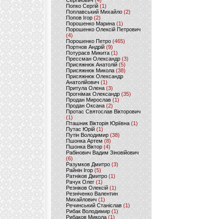
Сергійович
(4)
Попко Сергій
(1)
Поплавський Михайло
(2)
Попов Ігор
(2)
Порошенко Марина
(1)
Порошенко Олексій Петрович
(4)
Порошенко Петро
(465)
Портнов Андрій
(9)
Потураєв Микита
(1)
Прессман Олександр
(3)
Присяжнюк Анатолій
(5)
Присяжнюк Микола
(38)
Присяжнюк Олександр
Анатолійович
(1)
Притула Олена
(3)
Прогнімак Олександр
(35)
Продан Мирослав
(1)
Продан Оксана
(2)
Протас Святослав Вікторович
(1)
Пташник Вікторія Юріївна
(1)
Путас Юрій
(1)
Путін Володимир
(38)
Пшонка Артем
(8)
Пшонка Віктор
(4)
Рабінович Вадим Зіновійович
(6)
Разумков Дмитро
(3)
Райнін Ігор
(5)
Ратніков Дмитро
(1)
Рачук Олег
(1)
Резніков Олексій
(1)
Резніченко Валентин
Михайлович
(1)
Речинський Станіслав
(1)
Рибак Володимир
(1)
Рибаков Микола
(1)