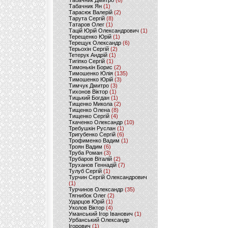
Табачник Дмитро
(6)
Табачник Ян
(1)
Тарасюк Валерій
(2)
Тарута Сергій
(8)
Татаров Олег
(1)
Тацій Юрій Олександрович
(1)
Терещенко Юрій
(1)
Терещук Олександр
(6)
Терьохін Сергій
(2)
Тетерук Андрій
(1)
Тигіпко Сергій
(1)
Тимонькін Борис
(2)
Тимошенко Юлія
(135)
Тимошенко Юрій
(3)
Тимчук Дмитро
(3)
Тихонов Віктор
(1)
Тицький Богдан
(1)
Тищенко Микола
(2)
Тищенко Олена
(8)
Тищенко Сергій
(4)
Ткаченко Олександр
(10)
Требушкін Руслан
(1)
Тригубенко Сергій
(6)
Трофименко Вадим
(1)
Троян Вадим
(6)
Труба Роман
(3)
Трубаров Віталій
(2)
Труханов Геннадій
(7)
Тулуб Сергій
(1)
Турчин Сергій Олександрович
(1)
Турчинов Олександр
(35)
Тягнибок Олег
(2)
Ударцов Юрій
(1)
Уколов Віктор
(4)
Уманський Ігор Іванович
(1)
Урбанський Олександр
Ігорович
(1)