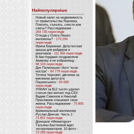
Найпопулярніше
Новый налог на недвижимость
от правительства Яценюка.
Платить, съехать, снести или
сжечь? Расследование
-
269 735 переглядів
Откуда у Олега Ляшко
миллионы?
- 173 294
переглядів
Ирина Бережная. Депутатская
крыша для рейдеров и
рекетиров
- 111 366 переглядів
В Амстердаме поздравляли
Акимову и ее избранницу
-
98 103 переглядів
Дон Пилипишин і його “коза-
ностра”
- 84 779 переглядів
Тетяна Чорновіл: дівчинка за
викликом депутата
Пашинського
- 83 690
переглядів
УНИАН за $12 тысяч удалил
статью про митинг под СБУ.
Вадим Симонов и Николай
Присяжнюк отмывают свои
имена. Расследование
- 75 800
переглядів
Криминальный миллионер
Руслан Демчак. Часть 2
-
73 857 переглядів
Донецкое «Межигорье»
Татьяны Бахтеевой ждет
экспроприаторов. 10 фото
-
73 289 переглядів