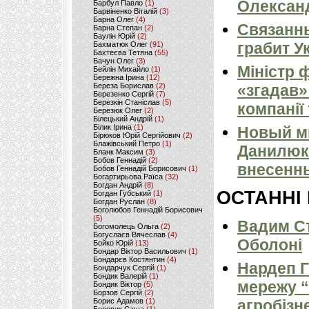
Олексан
Барбул Павло
(1)
Барвіненко Віталій
(3)
Барна Олег
(4)
Связанн
Барна Степан
(2)
Баулін Юрій
(2)
грабит У
Бахматюк Олег
(91)
Бахтеєва Тетяна
(55)
Бачун Олег
(3)
Міністр 
Бейлін Михайло
(1)
Бережна Ірина
(12)
Береза Борислав
(2)
«згадав»
Березенко Сергій
(7)
Березкін Станіслав
(5)
компанії
Березюк Олег
(2)
Білецький Андрій
(1)
Білик Ірина
(1)
Новый м
Бірюков Юрій Сергійович
(2)
Блажівський Петро
(1)
Данилюк
Бланк Максим
(3)
Бобов Геннадій
(2)
внесенн
Бобов Геннадій Борисович
(1)
Богартирьова Раїса
(32)
Богдан Андрій
(8)
ОСТАННІ
Богдан Губський
(1)
Богдан Руслан
(8)
Боголюбов Геннадій Борисович
(5)
Вадим Ст
Богомолець Ольга
(2)
Богуслаєв Вячеслав
(4)
Оболоні
Бойко Юрій
(13)
Бондар Віктор Васильович
(1)
Бондарєв Костянтин
(4)
Нардеп 
Бондарчук Сергій
(1)
Бондик Валерій
(1)
мережу “
Бондик Віктор
(5)
Борзов Сергiй
(2)
Борис Адамов
(1)
агробізн