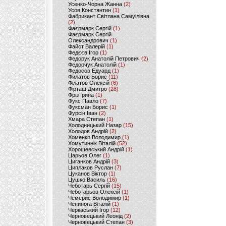
Усенко-Чорна Жанна
(2)
Усов Констянтин
(1)
Фабрикант Світлана Самуілівна
(2)
Фаєрмарк Сергій
(1)
Фаєрмарк Сергій
Олександрович
(1)
Файст Валерій
(1)
Федєєв Ігор
(1)
Федорук Анатолій Петрович
(2)
Федорчук Анатолій
(1)
Федосов Едуард
(1)
Филатов Борис
(11)
Філатов Олексій
(6)
Фірташ Дмитро
(28)
Фріз Ірина
(1)
Фукс Павло
(7)
Фуксман Борис
(1)
Фурсін Іван
(2)
Хмара Степан
(1)
Холодницький Назар
(15)
Холодов Андрій
(2)
Хоменко Володимир
(1)
Хомутиннік Віталій
(52)
Хорошевський Андрій
(1)
Царьов Олег
(1)
Циганков Андрій
(3)
Циплаков Руслан
(7)
Цуканов Віктор
(1)
Цушко Василь
(16)
Чеботарь Сергій
(15)
Чеботарьов Олексій
(1)
Чемерис Володимир
(1)
Чепинога Віталій
(1)
Черкаський Ігор
(12)
Черновецький Леонід
(2)
Черновецький Степан
(3)