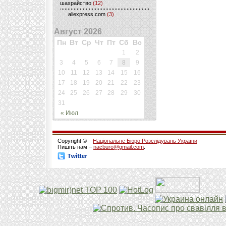
шахрайство
(12)
aliexpress.com
(3)
Август 2026
Пн
Вт
Ср
Чт
Пт
Сб
Вс
1
2
3
4
5
6
7
8
9
10
11
12
13
14
15
16
17
18
19
20
21
22
23
24
25
26
27
28
29
30
31
« Июл
Copyright © –
Національне Бюро Розслідувань України
Пишіть нам –
nacburo@gmail.com
.