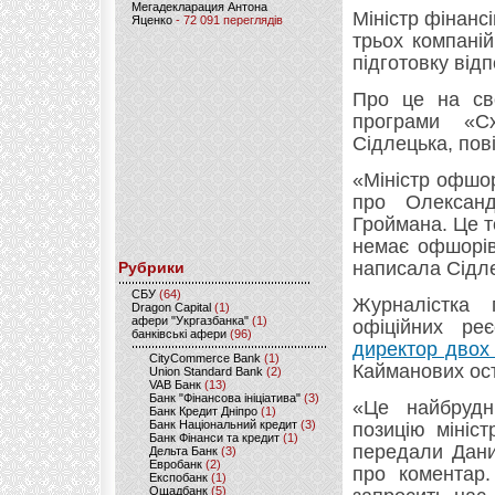
Мегадекларация Антона
Міністр фінанс
Яценко
- 72 091 переглядів
трьох компаній
підготовку від
Про це на сво
програми «С
Сідлецька, по
«Міністр офшо
про Олексан
Гроймана. Це т
немає офшорів
написала Сідл
Рубрики
CБУ
(64)
Журналістка 
Dragon Capital
(1)
афери "Укргазбанка"
(1)
офіційних ре
банківські афери
(96)
директор двох 
CityCommerce Bank
(1)
Кайманових ост
Union Standard Bank
(2)
VAB Банк
(13)
Банк "Фінансова ініціатива"
(3)
«Це найбрудн
Банк Кредит Дніпро
(1)
Банк Національний кредит
(3)
позицію мініс
Банк Фінанси та кредит
(1)
передали Дани
Дельта Банк
(3)
Евробанк
(2)
про коментар.
Експобанк
(1)
Ощадбанк
(5)