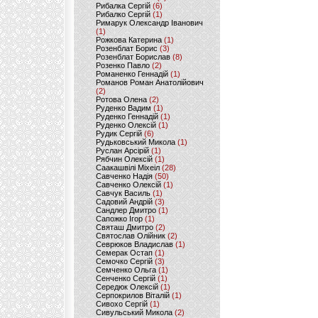
Рибалка Сергій
(6)
Рибалко Сергій
(1)
Римарук Олександр Іванович
(1)
Рожкова Катерина
(1)
Розенблат Борис
(3)
Розенблат Борислав
(8)
Розенко Павло
(2)
Романенко Геннадій
(1)
Романов Роман Анатолійович
(2)
Ротова Олена
(2)
Руденко Вадим
(1)
Руденко Геннадій
(1)
Руденко Олексій
(1)
Рудик Сергій
(6)
Рудьковський Микола
(1)
Руслан Арсірій
(1)
Рябчин Олексій
(1)
Саакашвілі Міхеіл
(28)
Савченко Надія
(50)
Савченко Олексій
(1)
Савчук Василь
(1)
Садовий Андрій
(3)
Сандлер Дмитро
(1)
Сапожко Ігор
(1)
Святаш Дмитро
(2)
Святослав Олійник
(2)
Севрюков Владислав
(1)
Семерак Остап
(1)
Семочко Сергій
(3)
Семченко Ольга
(1)
Сенченко Сергій
(1)
Середюк Олексій
(1)
Серпокрилов Віталій
(1)
Сивохо Сергій
(1)
Сивульський Микола
(2)