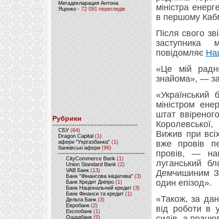
Мегадекларация Антона
міністра енерг
Яценко
- 72 091 переглядів
в першому Кабм
Після свого зв
заступника
повідомляє
На
«Це мій радни
знайома», — за
«Український 
міністром ене
штат ввіреног
Рубрики
Королевської,
CБУ
(64)
Вижив при всіх
Dragon Capital
(1)
афери "Укргазбанка"
(1)
вже провів пе
банківські афери
(96)
провів, — на
CityCommerce Bank
(1)
луганський бл
Union Standard Bank
(2)
VAB Банк
(13)
Демчишиним Зю
Банк "Фінансова ініціатива"
(3)
один епізод».
Банк Кредит Дніпро
(1)
Банк Національний кредит
(3)
Банк Фінанси та кредит
(1)
«Також, за да
Дельта Банк
(3)
Евробанк
(2)
від роботи в 
Експобанк
(1)
сидів, а працю
Ощадбанк
(5)