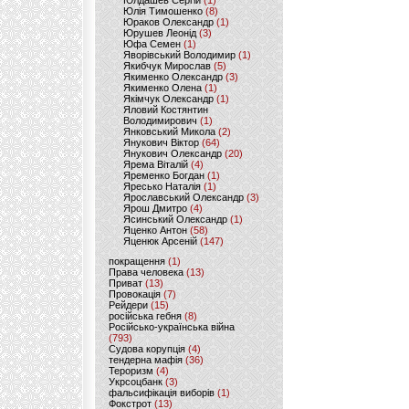
Юлдашев Сергій
(1)
Юлія Тимошенко
(8)
Юраков Олександр
(1)
Юрушев Леонід
(3)
Юфа Семен
(1)
Яворівський Володимир
(1)
Якибчук Мирослав
(5)
Якименко Олександр
(3)
Якименко Олена
(1)
Якімчук Олександр
(1)
Яловий Костянтин
Володимирович
(1)
Янковський Микола
(2)
Янукович Віктор
(64)
Янукович Олександр
(20)
Ярема Віталій
(4)
Яременко Богдан
(1)
Яресько Наталія
(1)
Ярославський Олександр
(3)
Ярош Дмитро
(4)
Ясинський Олександр
(1)
Яценко Антон
(58)
Яценюк Арсеній
(147)
покращення
(1)
Права человека
(13)
Приват
(13)
Провокація
(7)
Рейдери
(15)
російська гебня
(8)
Російсько-українська війна
(793)
Судова корупція
(4)
тендерна мафія
(36)
Тероризм
(4)
Укрсоцбанк
(3)
фальсифікація виборів
(1)
Фокстрот
(13)