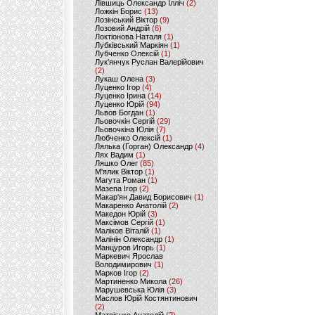
Лівшиць Олександр Ілліч
(2)
Ложкін Борис
(13)
Лозінський Віктор
(9)
Лозовий Андрій
(6)
Локтіонова Наталя
(1)
Лубківський Маркіян
(1)
Лубченко Олексій
(1)
Лук'янчук Руслан Валерійович
(2)
Лукаш Олена
(3)
Луценко Ігор
(4)
Луценко Ірина
(14)
Луценко Юрій
(94)
Львов Богдан
(1)
Льовочкін Сергій
(29)
Льовочкіна Юлія
(7)
Любченко Олексій
(1)
Лялька (Горган) Олександр
(4)
Лях Вадим
(1)
Ляшко Олег
(85)
М'ялик Віктор
(1)
Магута Роман
(1)
Мазепа Ігор
(2)
Макар'ян Давид Борисович
(1)
Макаренко Анатолій
(2)
Македон Юрій
(3)
Максімов Сергій
(1)
Маліков Віталій
(1)
Малінін Олександр
(1)
Манцуров Игорь
(1)
Маркевич Ярослав
Володимирович
(1)
Марков Ігор
(2)
Мартиненко Микола
(26)
Марушевська Юлія
(3)
Маслов Юрій Костянтинович
(2)