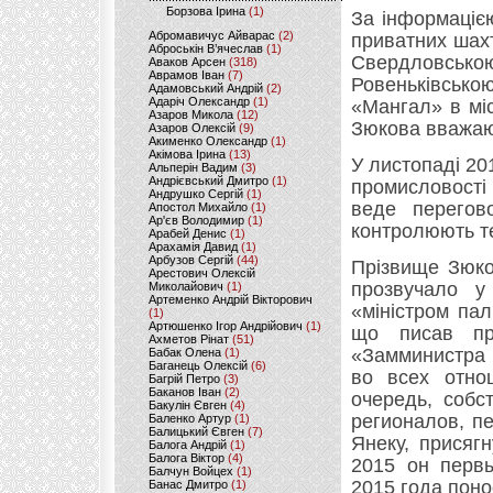
Борзова Ірина
(1)
За інформаціє
Абромавичус Айварас
(2)
приватних шахт
Аброськін В’ячеслав
(1)
Свердловсько
Аваков Арсен
(318)
Аврамов Іван
(7)
Ровеньківсь
Адамовський Андрій
(2)
Адаріч Олександр
(1)
«Мангал» в міс
Азаров Микола
(12)
Зюкова вважают
Азаров Олексій
(9)
Акименко Олександр
(1)
Акімова Ірина
(13)
У листопаді 201
Альперін Вадим
(3)
Андрієвський Дмитро
(1)
промисловості
Андрушко Сергій
(1)
веде перегово
Апостол Михайло
(1)
Ар'єв Володимир
(1)
контролюють т
Арабей Денис
(1)
Арахамія Давид
(1)
Арбузов Сергій
(44)
Прізвище Зюко
Арестович Олексій
прозвучало у
Миколайович
(1)
Артеменко Андрій Вікторович
«міністром па
(1)
Артюшенко Ігор Андрійович
(1)
що писав про
Ахметов Рінат
(51)
«Замминистра 
Бабак Олена
(1)
Баганець Олексій
(6)
во всех отно
Багрій Петро
(3)
Баканов Іван
(2)
очередь, собс
Бакулін Євген
(4)
регионалов, пе
Баленко Артур
(1)
Балицький Євген
(7)
Янеку, присяг
Балога Андрій
(1)
Балога Віктор
(4)
2015 он первы
Балчун Войцех
(1)
2015 года пон
Банас Дмитро
(1)