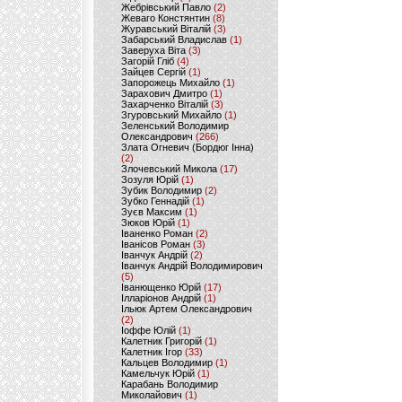
Жебрівський Павло
(2)
Жеваго Констянтин
(8)
Журавський Віталій
(3)
Забарський Владислав
(1)
Заверуха Віта
(3)
Загорій Гліб
(4)
Зайцев Сергій
(1)
Запорожець Михайло
(1)
Зарахович Дмитро
(1)
Захарченко Віталій
(3)
Згуровський Михайло
(1)
Зеленський Володимир
Олександрович
(266)
Злата Огневич (Бордюг Інна)
(2)
Злочевський Микола
(17)
Зозуля Юрій
(1)
Зубик Володимир
(2)
Зубко Геннадій
(1)
Зуєв Максим
(1)
Зюков Юрій
(1)
Іваненко Роман
(2)
Іванісов Роман
(3)
Іванчук Андрій
(2)
Іванчук Андрій Володимирович
(5)
Іванющенко Юрій
(17)
Ілларіонов Андрій
(1)
Ільюк Артем Олександрович
(2)
Іоффе Юлій
(1)
Калетник Григорій
(1)
Калетник Ігор
(33)
Кальцев Володимир
(1)
Камельчук Юрій
(1)
Карабань Володимир
Миколайович
(1)