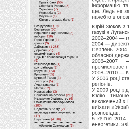
Приватбанк
(50)
інформацію та
Сбербанк России
(3)
Укрінбанк
(7)
ще. Ледь не з
Укрсоцбанк
(2)
начебто в опоз
Фідобанк
(1)
Юніон стандард банк
(1)
Юрій Зюков з 1
Без рубрики
(19)
Безпредєл
(56)
газузі в Лугансь
Верховна Рада України
(3)
вибори
(128)
2002–2004 — г
Герої України
(1)
2004 — директо
гривня
(3)
Дайджест
(1 233)
Серпень 2004 
Дерибан
(25)
епідемія грипу
(4)
обласної держа
ЄДАПС: приватизація України
2006–2007 —
(5)
казнокрадство
(1)
промисловості 
контрабанда
(2)
корупція
(123)
2008–2010 — в.
Кримінал
(55)
У 2006 році ст
Кутовий Тарас
(1)
Лохотрон
(5)
регіонів.
Луценківщина
(1)
Мафія
(32)
У 2009 році рі
Наркомафія
(3)
Юлію Тимоше
Національна безпека
(211)
Незаконне будівництво
(6)
виключений з П
Обмеження свободи слова
(283)
виїхати з Укра
Педофіли з БЮТу
(2)
розповідав.
переслідування журналістів
(17)
5 квітня 2014
Персоналії
(4 316)
енергетики. Зв
Абдуллін Олександр
(3)