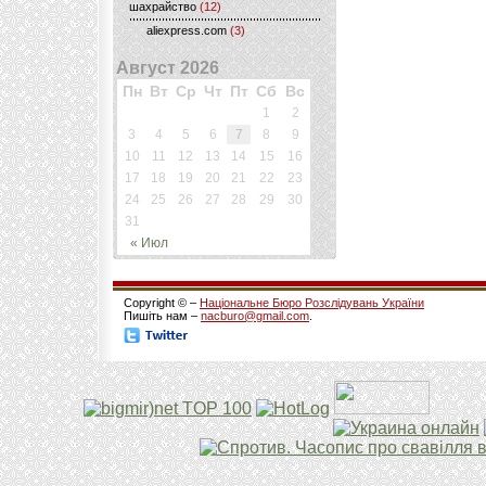
шахрайство
(12)
aliexpress.com
(3)
Август 2026
Пн
Вт
Ср
Чт
Пт
Сб
Вс
1
2
3
4
5
6
7
8
9
10
11
12
13
14
15
16
17
18
19
20
21
22
23
24
25
26
27
28
29
30
31
« Июл
Copyright © –
Національне Бюро Розслідувань України
Пишіть нам –
nacburo@gmail.com
.