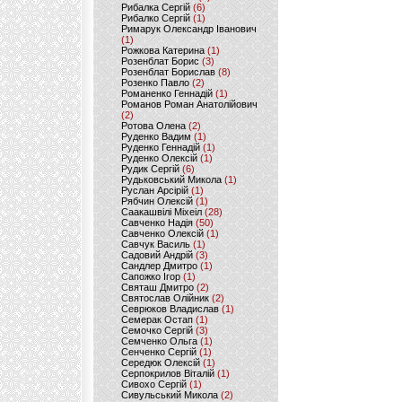
Рибалка Сергій
(6)
Рибалко Сергій
(1)
Римарук Олександр Іванович
(1)
Рожкова Катерина
(1)
Розенблат Борис
(3)
Розенблат Борислав
(8)
Розенко Павло
(2)
Романенко Геннадій
(1)
Романов Роман Анатолійович
(2)
Ротова Олена
(2)
Руденко Вадим
(1)
Руденко Геннадій
(1)
Руденко Олексій
(1)
Рудик Сергій
(6)
Рудьковський Микола
(1)
Руслан Арсірій
(1)
Рябчин Олексій
(1)
Саакашвілі Міхеіл
(28)
Савченко Надія
(50)
Савченко Олексій
(1)
Савчук Василь
(1)
Садовий Андрій
(3)
Сандлер Дмитро
(1)
Сапожко Ігор
(1)
Святаш Дмитро
(2)
Святослав Олійник
(2)
Севрюков Владислав
(1)
Семерак Остап
(1)
Семочко Сергій
(3)
Семченко Ольга
(1)
Сенченко Сергій
(1)
Середюк Олексій
(1)
Серпокрилов Віталій
(1)
Сивохо Сергій
(1)
Сивульський Микола
(2)