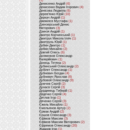
(1)
Денисенко Андрій
(6)
Денисенко Вадим Ігорович
(4)
Денісова Людміла
(6)
Дерев'янко Юрій
(10)
Деркач Андрій
(1)
Джемілєв Мустафа
(1)
Дзензерський Денис
Вікторович
(3)
Дзинзя Андрій
(1)
Дмитро Корчинський
(1)
Дмитрук Микола Ілліч
(1)
Дмитрунь Юрій
(1)
Добкін Дмитро
(1)
Добкін Михайло
(2)
Довгий Олесь
(6)
Долженков Олександр
Валерійович
(1)
Донець Тетяна
(2)
Дубинський Олександр
(2)
Дубілет Олександр
(1)
Дубневич Богдан
(4)
Дубневич Ярослав
(8)
Дубовой Олександр
(9)
Думчев Сергій
(2)
Дунаєв Сергій
(3)
Дурдинець Тиберій
(1)
Дядечко Сергій
(4)
Дятлов Ігор
(1)
Дяченко Сергій
(3)
Єжель Михайло
(1)
Ємельянов Артур
(2)
Єрмак Андрій
(2)
Єршов Олександр
(3)
Єфімов Максим
(3)
Єфімов Максим Вікторович
(2)
Єфремов Олександр
(20)
Жданов Ігор
(1)