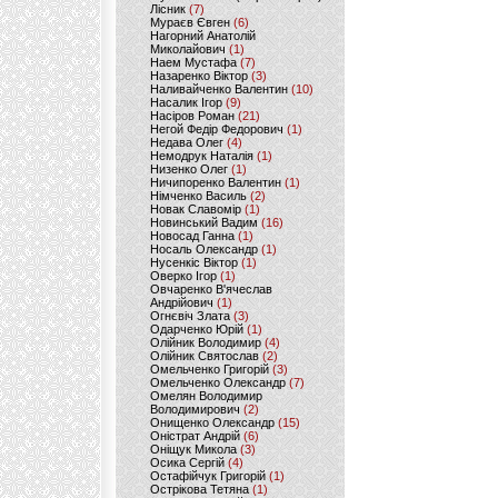
Лісник
(7)
Мураєв Євген
(6)
Нагорний Анатолій
Миколайович
(1)
Наем Мустафа
(7)
Назаренко Віктор
(3)
Наливайченко Валентин
(10)
Насалик Ігор
(9)
Насіров Роман
(21)
Негой Федір Федорович
(1)
Недава Олег
(4)
Немодрук Наталія
(1)
Низенко Олег
(1)
Ничипоренко Валентин
(1)
Німченко Василь
(2)
Новак Славомір
(1)
Новинський Вадим
(16)
Новосад Ганна
(1)
Носаль Олександр
(1)
Нусенкіс Віктор
(1)
Оверко Ігор
(1)
Овчаренко В'ячеслав
Андрійович
(1)
Огнєвіч Злата
(3)
Одарченко Юрій
(1)
Олійник Володимир
(4)
Олійник Святослав
(2)
Омельченко Григорій
(3)
Омельченко Олександр
(7)
Омелян Володимир
Володимирович
(2)
Онищенко Олександр
(15)
Оністрат Андрій
(6)
Оніщук Микола
(3)
Осика Сергій
(4)
Остафійчук Григорій
(1)
Острікова Тетяна
(1)