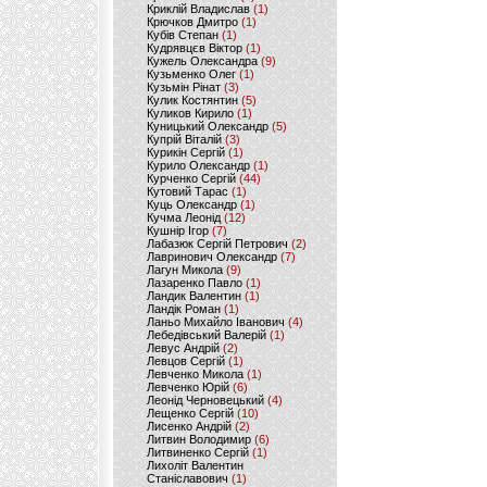
Криклій Владислав
(1)
Крючков Дмитро
(1)
Кубів Степан
(1)
Кудрявцєв Віктор
(1)
Кужель Олександра
(9)
Кузьменко Олег
(1)
Кузьмін Рінат
(3)
Кулик Костянтин
(5)
Куликов Кирило
(1)
Куницький Олександр
(5)
Купрій Віталій
(3)
Курикін Сергій
(1)
Курило Олександр
(1)
Курченко Сергій
(44)
Кутовий Тарас
(1)
Куць Олександр
(1)
Кучма Леонід
(12)
Кушнір Ігор
(7)
Лабазюк Сергій Петрович
(2)
Лавринович Олександр
(7)
Лагун Микола
(9)
Лазаренко Павло
(1)
Ландик Валентин
(1)
Ландік Роман
(1)
Ланьо Михайло Іванович
(4)
Лебедівський Валерій
(1)
Левус Андрій
(2)
Левцов Сергій
(1)
Левченко Микола
(1)
Левченко Юрій
(6)
Леонід Черновецький
(4)
Лещенко Сергій
(10)
Лисенко Андрій
(2)
Литвин Володимир
(6)
Литвиненко Сергій
(1)
Лихоліт Валентин
Станіславович
(1)