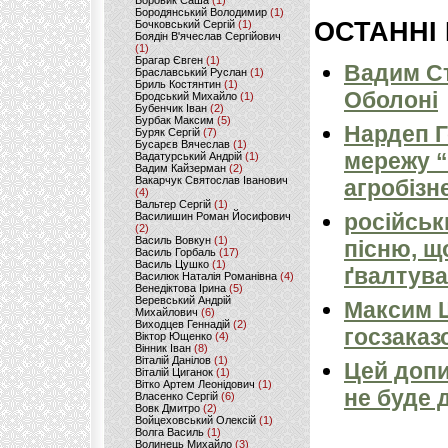
Боровик Саша
(1)
Бородянський Володимир
(1)
ОСТАННІ
Бочковський Сергій
(1)
Боядін В'ячеслав Сергійович
(1)
Брагар Євген
(1)
Вадим Ст
Браславський Руслан
(1)
Бриль Костянтин
(1)
Оболоні
Бродський Михайло
(1)
Бубенчик Іван
(2)
Бурбак Максим
(5)
Нардеп 
Буряк Сергій
(7)
Бусарєв Вячеслав
(1)
мережу “
Вадатурський Андрій
(1)
Вадим Кайзерман
(2)
Вакарчук Святослав Іванович
агробізн
(4)
Вальтер Сергій
(1)
російськ
Василишин Роман Йосифович
(2)
Василь Вовкун
(1)
пісню, щ
Василь Горбаль
(17)
Василь Цушко
(1)
ґвалтува
Василюк Наталія Романівна
(4)
Венедіктова Ірина
(5)
Веревський Андрій
Максим 
Михайлович
(6)
Виходцев Геннадій
(2)
госзаказ
Віктор Ющенко
(4)
Вінник Іван
(8)
Віталій Данілов
(1)
Цей допи
Віталій Циганок
(1)
Вітко Артем Леонідович
(1)
не буде 
Власенко Сергій
(6)
Вовк Дмитро
(2)
Войцеховський Олексій
(1)
Волга Василь
(1)
Волинець Михайло
(3)