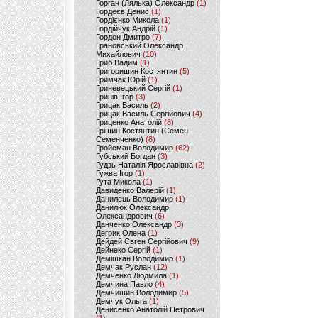
Горган (Лялька) Олександр
(1)
Гордеєв Денис
(1)
Гордієнко Микола
(1)
Гордійчук Андрій
(1)
Гордон Дмитро
(7)
Грановський Олександр
Михайлович
(10)
Гриб Вадим
(1)
Григоришин Костянтин
(5)
Гримчак Юрій
(1)
Гриневецький Сергій
(1)
Гринів Ігор
(3)
Грицак Василь
(2)
Грицак Василь Сергійович
(4)
Гриценко Анатолій
(8)
Грішин Костянтин (Семен
Семенченко)
(8)
Гройсман Володимир
(62)
Губський Богдан
(3)
Гудзь Наталія Ярославівна
(2)
Гужва Ігор
(1)
Гута Микола
(1)
Давиденко Валерій
(1)
Данилець Володимир
(1)
Данилюк Олександр
Олександрович
(6)
Данченко Олександр
(3)
Дегрик Олена
(1)
Дейдей Євген Сергійович
(9)
Дейнеко Сергій
(1)
Демішкан Володимир
(1)
Демчак Руслан
(12)
Демченко Людмила
(1)
Демчина Павло
(4)
Демчишин Володимир
(5)
Демчук Ольга
(1)
Денисенко Анатолій Петрович