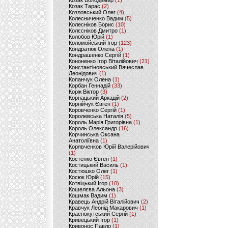
Козак Володимир
(1)
Козак Тарас
(2)
Козловський Олег
(4)
Колесниченко Вадим
(5)
Колесніков Борис
(10)
Колєсніков Дмитро
(1)
Колобов Юрій
(1)
Коломойський Ігор
(123)
Кондратюк Олена
(1)
Кондрашенко Сергій
(1)
Кононенко Ігор Віталійович
(21)
Константіновський Вячеслав
Леонідович
(1)
Копанчук Олена
(1)
Корбан Геннадій
(33)
Корж Віктор
(3)
Корнацький Аркадій
(2)
Корнійчук Євген
(1)
Коровченко Сергій
(1)
Королевська Наталія
(5)
Король Марія Григорівна
(1)
Король Олександр
(16)
Корчинська Оксана
Анатоліївна
(1)
Корявченков Юрій Валерійович
(1)
Костенко Євген
(1)
Костицький Василь
(1)
Костюшко Олег
(1)
Косюк Юрій
(15)
Котвіцький Ігор
(10)
Кошелєва Альона
(3)
Кошмак Вадим
(1)
Кравець Андрій Віталійович
(2)
Кравчук Леонід Макарович
(1)
Краснокутський Сергій
(1)
Кривецький Ігор
(1)
Кривонос Павло
(1)