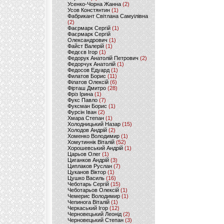
Усенко-Чорна Жанна
(2)
Усов Констянтин
(1)
Фабрикант Світлана Самуілівна
(2)
Фаєрмарк Сергій
(1)
Фаєрмарк Сергій
Олександрович
(1)
Файст Валерій
(1)
Федєєв Ігор
(1)
Федорук Анатолій Петрович
(2)
Федорчук Анатолій
(1)
Федосов Едуард
(1)
Филатов Борис
(11)
Філатов Олексій
(6)
Фірташ Дмитро
(28)
Фріз Ірина
(1)
Фукс Павло
(7)
Фуксман Борис
(1)
Фурсін Іван
(2)
Хмара Степан
(1)
Холодницький Назар
(15)
Холодов Андрій
(2)
Хоменко Володимир
(1)
Хомутиннік Віталій
(52)
Хорошевський Андрій
(1)
Царьов Олег
(1)
Циганков Андрій
(3)
Циплаков Руслан
(7)
Цуканов Віктор
(1)
Цушко Василь
(16)
Чеботарь Сергій
(15)
Чеботарьов Олексій
(1)
Чемерис Володимир
(1)
Чепинога Віталій
(1)
Черкаський Ігор
(12)
Черновецький Леонід
(2)
Черновецький Степан
(3)