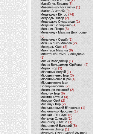
Матвієнко Анатолій
(2)
Матвійчук Едуард
(5)
Матейченко Костянтин
(1)
Матіос Анатолій
(9)
Медведчук Віктор
(74)
Медведь Віктор
(2)
Медведько Олександр
(1)
Медяник Володимир
(4)
Мельник Петро
(3)
Мельничук Максим Дмитрович
(3)
Мельничук Сергій
(1)
Мельніченко Микола
(2)
Мендель Юлія
(2)
Микитась Максим
(8)
Микитенко Роман Леонідович
(2)
Мисик Володимир
(1)
Мисик Володимир Юрійович
(2)
Мізрах Ігор
(3)
Мірошник Андрій
(1)
Мірошниченко Ігор
(3)
Мірошниченко Юрій
(4)
Мірошніченко Іван
Володимирович
(2)
Могильов Анатолій
(2)
Молоток Ігор
(6)
Монтян Тетяна
(4)
Мороко Юрій
(2)
Мосійчук Ігор
(2)
Москалевський В'ячеслав
(1)
Москаленко Ярослав
(1)
Москаль Геннадій
(5)
Мочанов Олексій
(1)
Мошенець Олена
(1)
Мошенский Валерий
(5)
Муженко Віктор
(1)
Мужчиль Олег (Сергій Аміров)