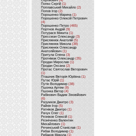
Сергійович
(4)
Попко Сергій
(1)
Поплавський Михайло
(2)
Попов Ігор
(2)
Порошенко Марина
(1)
Порошенко Олексій Петрович
(4)
Порошенко Петро
(465)
Портнов Андрій
(9)
Потураєв Микита
(1)
Прессман Олександр
(3)
Присяжнюк Анатолій
(5)
Присяжнюк Микола
(38)
Присяжнюк Олександр
Анатолійович
(1)
Притула Олена
(3)
Прогнімак Олександр
(35)
Продан Мирослав
(1)
Продан Оксана
(2)
Протас Святослав Вікторович
(1)
Пташник Вікторія Юріївна
(1)
Путас Юрій
(1)
Путін Володимир
(38)
Пшонка Артем
(8)
Пшонка Віктор
(4)
Рабінович Вадим Зіновійович
(6)
Разумков Дмитро
(3)
Райнін Ігор
(5)
Ратніков Дмитро
(1)
Рачук Олег
(1)
Резніков Олексій
(1)
Резніченко Валентин
Михайлович
(1)
Речинський Станіслав
(1)
Рибак Володимир
(1)
Рибаков Микола
(1)