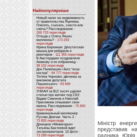
Найпопулярніше
Новый налог на недвижимость
от правительства Яценюка.
Платить, съехать, снести или
сжечь? Расследование
-
269 733 переглядів
Откуда у Олега Ляшко
миллионы?
- 173 293
переглядів
Ирина Бережная. Депутатская
крыша для рейдеров и
рекетиров
- 111 365 переглядів
В Амстердаме поздравляли
Акимову и ее избранницу
-
98 102 переглядів
Дон Пилипишин і його “коза-
ностра”
- 84 777 переглядів
Тетяна Чорновіл: дівчинка за
викликом депутата
Пашинського
- 83 689
переглядів
УНИАН за $12 тысяч удалил
статью про митинг под СБУ.
Вадим Симонов и Николай
Присяжнюк отмывают свои
имена. Расследование
- 75 800
переглядів
Криминальный миллионер
Руслан Демчак. Часть 2
-
73 855 переглядів
Міністр енерг
Донецкое «Межигорье»
Татьяны Бахтеевой ждет
представив на
экспроприаторов. 10 фото
-
радника Юрія
73 288 переглядів