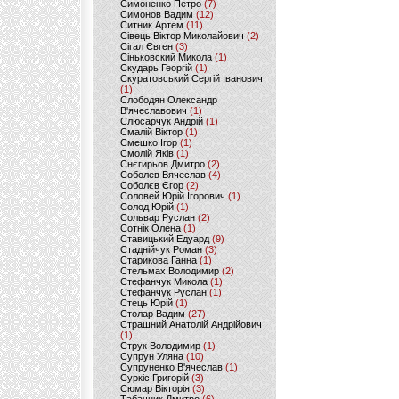
Симоненко Петро
(7)
Симонов Вадим
(12)
Ситник Артем
(11)
Сівець Віктор Миколайович
(2)
Сігал Євген
(3)
Сіньковский Микола
(1)
Скударь Георгій
(1)
Скуратовський Сергій Іванович
(1)
Слободян Олександр
В'ячеславович
(1)
Слюсарчук Андрій
(1)
Смалій Віктор
(1)
Смешко Ігор
(1)
Смолій Яків
(1)
Снєгирьов Дмитро
(2)
Соболев Вячеслав
(4)
Соболєв Єгор
(2)
Соловей Юрій Ігорович
(1)
Солод Юрій
(1)
Сольвар Руслан
(2)
Сотнік Олена
(1)
Ставицький Едуард
(9)
Стаднійчук Роман
(3)
Старикова Ганна
(1)
Стельмах Володимир
(2)
Стефанчук Микола
(1)
Стефанчук Руслан
(1)
Стець Юрій
(1)
Столар Вадим
(27)
Страшний Анатолій Андрійович
(1)
Струк Володимир
(1)
Супрун Уляна
(10)
Супруненко В'ячеслав
(1)
Суркіс Григорій
(3)
Сюмар Вікторія
(3)