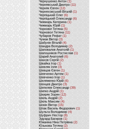
Чернушенко Антон
(1)
Чернявський Дмитро
(11)
Черняк Євген
(12)
Черняховський Віталій
(1)
Черпіцький Олег
(6)
Черпіцький Олександр
(6)
Чижмарь Катерина
(1)
Чижмарь Юрій
(1)
Чорновіл Тетяна
(5)
Чорновол Тетяна
(11)
Чубаров Рефат
(1)
Чумак Віктор
(3)
Шабунін Віталій
(4)
Шандра Володимир
(2)
Шаповалов Анатолій
(1)
Шапошніков Ростислав
(1)
Шарий Анатолий
(6)
Шахов Сергій
(2)
Швайка Ігор
(1)
Шевляк Ілля
(3)
Шевцов Євген
(1)
Шевченко Артем
(1)
Шевченко Ігор
(1)
Шеляженко Юрій
(6)
Шенцев Дмитро
(3)
Шепелев Олександр
(39)
Шипко Андрій
(1)
Шкиряк Зорян
(12)
Шкіль Андрій
(2)
Шкіль Максим
(4)
Шокін Віктор
(15)
Шпак Василь Федорович
(1)
Шульга Володимир
(4)
Шуфрич Нестор
(8)
Эдуард Багиров
(1)
Южаніна Ніна Петрівна
(2)
Юзькова Тетяна
(2)