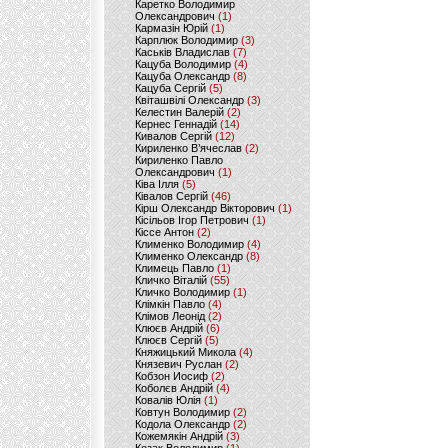
Каретко Володимир
Олександрович
(1)
Кармазін Юрій
(1)
Карплюк Володимир
(3)
Каськів Владислав
(7)
Кацуба Володимир
(4)
Кацуба Олександр
(8)
Кацуба Сергій
(5)
Квіташвілі Олександр
(3)
Келестин Валерій
(2)
Кернес Геннадій
(14)
Кивалов Сергій
(12)
Кириленко В’ячеслав
(2)
Кириленко Павло
Олександрович
(1)
Ківа Ілля
(5)
Ківалов Сергій
(46)
Кірш Олександр Вікторович
(1)
Кісільов Ігор Петрович
(1)
Кіссе Антон
(2)
Клименко Володимир
(4)
Клименко Олександр
(8)
Климець Павло
(1)
Кличко Віталій
(55)
Кличко Володимир
(1)
Клімкін Павло
(4)
Клімов Леонід
(2)
Клюєв Андрій
(6)
Клюєв Сергій
(5)
Княжицький Микола
(4)
Князевич Руслан
(2)
Кобзон Иосиф
(2)
Коболєв Андрій
(4)
Ковалів Юлія
(1)
Ковтун Володимир
(2)
Кодола Олександр
(2)
Кожемякін Андрій
(3)