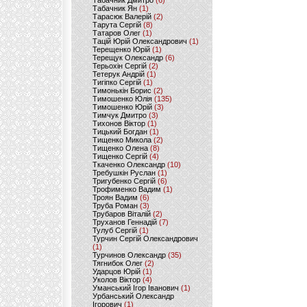
Табачник Дмитро
(6)
Табачник Ян
(1)
Тарасюк Валерій
(2)
Тарута Сергій
(8)
Татаров Олег
(1)
Тацій Юрій Олександрович
(1)
Терещенко Юрій
(1)
Терещук Олександр
(6)
Терьохін Сергій
(2)
Тетерук Андрій
(1)
Тигіпко Сергій
(1)
Тимонькін Борис
(2)
Тимошенко Юлія
(135)
Тимошенко Юрій
(3)
Тимчук Дмитро
(3)
Тихонов Віктор
(1)
Тицький Богдан
(1)
Тищенко Микола
(2)
Тищенко Олена
(8)
Тищенко Сергій
(4)
Ткаченко Олександр
(10)
Требушкін Руслан
(1)
Тригубенко Сергій
(6)
Трофименко Вадим
(1)
Троян Вадим
(6)
Труба Роман
(3)
Трубаров Віталій
(2)
Труханов Геннадій
(7)
Тулуб Сергій
(1)
Турчин Сергій Олександрович
(1)
Турчинов Олександр
(35)
Тягнибок Олег
(2)
Ударцов Юрій
(1)
Уколов Віктор
(4)
Уманський Ігор Іванович
(1)
Урбанський Олександр
Ігорович
(1)