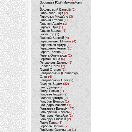
Воропаєв Юрій Миколайович
(1)
Вощевський Валерій
(2)
Гаврилова Лідія
(2)
Гаврилюк Михайло
(3)
Гавриш Степан
(1)
Галстян Авагім
(1)
Гарбуз Юрій
(1)
Гацько Василь
(1)
Гекко Ігор
(1)
Гелетей Валерій
(4)
Герасименко Микола
(4)
Герасимов Артур
(1)
Геращенко Антон
(15)
Герега Галина
(1)
Герега Олександр
(2)
Герман Ганна
(6)
Гетманцев Данило
(3)
Гєллєр Євген
(2)
Гладій Степан
(1)
Гладковський (Свинарчук)
Олег
(4)
Гладковський Олег
(2)
Гладчук Вадим
(82)
Гнап Дмитро
(2)
Говда Роман
(1)
Головач Андрій
(2)
Головін Дмитро
(2)
Голубов Дмитро
(1)
Гольдарб Максим
(1)
Гонтарева Валерія
(47)
Гончаренко Олексій
(8)
Гончаров Михайло
(1)
Гончарук Олексій
(2)
Гопко Ганна
(3)
Горбаль Василь
(2)
Горбунов Олександр
(1)