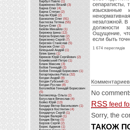
Барбул Павло
(1)
сепаратисты, 
Барвіненко Віталій
(3)
Барна Олег
(4)
изысканные 
Барна Степан
(2)
ненормативная
Баулін Юрій
(2)
Бахматюк Олег
(91)
незалэжной. В
Бахтеєва Тетяна
(55)
Бачун Олег
(3)
должности з
Бейлін Михайло
(1)
Ощущение, чт
Бережна Ірина
(12)
Береза Борислав
(2)
если быть точн
Березенко Сергій
(7)
Березкін Станіслав
(5)
Березюк Олег
(2)
1 674 переглядів
Білецький Андрій
(1)
Білик Ірина
(1)
Бірюков Юрій Сергійович
(2)
Блажівський Петро
(1)
Бланк Максим
(3)
Бобов Геннадій
(2)
Бобов Геннадій Борисович
(1)
Богартирьова Раїса
(32)
Богдан Андрій
(8)
Комментариев
Богдан Губський
(1)
Богдан Руслан
(8)
Боголюбов Геннадій Борисович
No comments
(5)
Богомолець Ольга
(2)
Богуслаєв Вячеслав
(4)
RSS
Бойко Юрій
(13)
feed fo
Бондар Віктор Васильович
(1)
Бондарєв Костянтин
(4)
Бондарчук Сергій
(1)
Sorry, the co
Бондик Валерій
(1)
Бондик Віктор
(5)
Борзов Сергiй
(2)
ТАКОЖ ПО
Борис Адамов
(1)