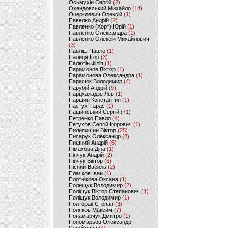
Осьмухін Сергій
(2)
Охендовський Михайло
(14)
Оцерклевич Олексій
(1)
Павелко Андрій
(2)
Павленко (Хорт) Юрій
(1)
Павленко Олександра
(1)
Павленко Олексій Михайлович
(3)
Павліш Павло
(1)
Палиця Ігор
(3)
Палютін Філіп
(1)
Парамонов Віктор
(1)
Парамонова Олександра
(1)
Парасюк Володимир
(4)
Парубій Андрій
(9)
Парцхаладзе Лев
(1)
Паршин Константин
(1)
Пастух Тарас
(1)
Пашинський Сергій
(71)
Петренко Павло
(4)
Петухов Сергій Ігорович
(1)
Пилипишин Віктор
(25)
Писарук Олександр
(2)
Пишний Андрій
(6)
Пімахова Діна
(1)
Пінчук Андрій
(2)
Пінчук Віктор
(6)
Пісний Василь
(2)
Плачков Іван
(1)
Плотнікова Оксана
(1)
Полищук Володимир
(2)
Поліщук Віктор Степанович
(1)
Поліщук Володимир
(1)
Полторак Степан
(3)
Поляков Максим
(7)
Понамарчук Дмитро
(1)
Пономарьов Олександр