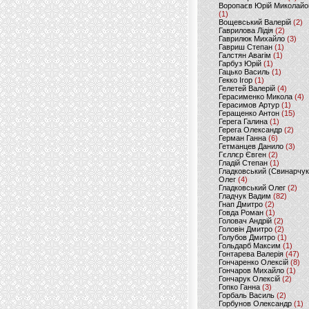
Воропаєв Юрій Миколайо
(1)
Вощевський Валерій
(2)
Гаврилова Лідія
(2)
Гаврилюк Михайло
(3)
Гавриш Степан
(1)
Галстян Авагім
(1)
Гарбуз Юрій
(1)
Гацько Василь
(1)
Гекко Ігор
(1)
Гелетей Валерій
(4)
Герасименко Микола
(4)
Герасимов Артур
(1)
Геращенко Антон
(15)
Герега Галина
(1)
Герега Олександр
(2)
Герман Ганна
(6)
Гетманцев Данило
(3)
Гєллєр Євген
(2)
Гладій Степан
(1)
Гладковський (Свинарчук
Олег
(4)
Гладковський Олег
(2)
Гладчук Вадим
(82)
Гнап Дмитро
(2)
Говда Роман
(1)
Головач Андрій
(2)
Головін Дмитро
(2)
Голубов Дмитро
(1)
Гольдарб Максим
(1)
Гонтарева Валерія
(47)
Гончаренко Олексій
(8)
Гончаров Михайло
(1)
Гончарук Олексій
(2)
Гопко Ганна
(3)
Горбаль Василь
(2)
Горбунов Олександр
(1)