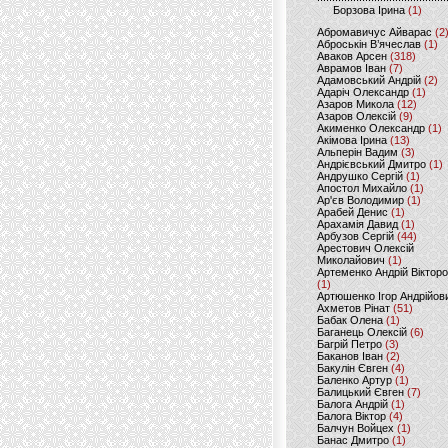
Борзова Ірина
(1)
Абромавичус Айварас
(2
Аброськін В’ячеслав
(1)
Аваков Арсен
(318)
Аврамов Іван
(7)
Адамовський Андрій
(2)
Адаріч Олександр
(1)
Азаров Микола
(12)
Азаров Олексій
(9)
Акименко Олександр
(1)
Акімова Ірина
(13)
Альперін Вадим
(3)
Андрієвський Дмитро
(1)
Андрушко Сергій
(1)
Апостол Михайло
(1)
Ар'єв Володимир
(1)
Арабей Денис
(1)
Арахамія Давид
(1)
Арбузов Сергій
(44)
Арестович Олексій
Миколайович
(1)
Артеменко Андрій Віктор
(1)
Артюшенко Ігор Андрійов
Ахметов Рінат
(51)
Бабак Олена
(1)
Баганець Олексій
(6)
Багрій Петро
(3)
Баканов Іван
(2)
Бакулін Євген
(4)
Баленко Артур
(1)
Балицький Євген
(7)
Балога Андрій
(1)
Балога Віктор
(4)
Балчун Войцех
(1)
Банас Дмитро
(1)