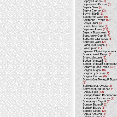
Барбул Павло
(1)
Барвіненко Віталій
(3)
Барна Олег
(4)
Барна Степан
(2)
Баулін Юрій
(2)
Бахматюк Олег
(91)
Бахтеєва Тетяна
(55)
Бачун Олег
(3)
Бейлін Михайло
(1)
Бережна Ірина
(12)
Береза Борислав
(2)
Березенко Сергій
(7)
Березкін Станіслав
(5)
Березюк Олег
(2)
Білецький Андрій
(1)
Білик Ірина
(1)
Бірюков Юрій Сергійович
Блажівський Петро
(1)
Бланк Максим
(3)
Бобов Геннадій
(2)
Бобов Геннадій Борисови
Богартирьова Раїса
(32)
Богдан Андрій
(8)
Богдан Губський
(1)
Богдан Руслан
(8)
Боголюбов Геннадій Бори
(5)
Богомолець Ольга
(2)
Богуслаєв Вячеслав
(4)
Бойко Юрій
(13)
Бондар Віктор Васильови
Бондарєв Костянтин
(4)
Бондарчук Сергій
(1)
Бондик Валерій
(1)
Бондик Віктор
(5)
Борзов Сергiй
(2)
Борис Адамов
(1)