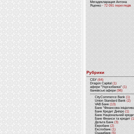
Мегадекларация Антона
Яценко
- 72 091 переглядів
Рубрики
CБУ
(64)
Dragon Capital
(1)
афери "Укргазбанка"
(1)
банківські афери
(96)
CityCommerce Bank
(1)
Union Standard Bank
(2)
VAB Банк
(13)
Банк "Фінансова ініціатив
Банк Кредит Дніпро
(1)
Банк Національний креди
Банк Фінанси та кредит
(1
Дельта Банк
(3)
Евробанк
(2)
Експобанк
(1)
Ощадбанк
(5)