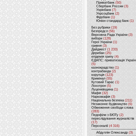
Приватбанк
(50)
Сбербанк России
(3)
Укрінбанк
(7)
Укрсоцбанк
(2)
Фідобанк
(1)
Юніон стандард банк
(1)
Без рубрики
(19)
Безпредєл
(56)
Верховна Рада України
(3)
вибори
(128)
Герої України
(1)
гривня
(3)
Дайджест
(1 233)
Дерибан
(25)
епідемія грипу
(4)
ЄДАПС: приватизація Україн
(5)
казнокрадство
(1)
контрабанда
(2)
корупція
(123)
Кримінал
(55)
Кутовий Тарас
(1)
Лохотрон
(5)
Луценківщина
(1)
Мафія
(32)
Наркомафія
(3)
Національна безпека
(211)
Незаконне будівництво
(6)
Обмеження свободи слова
(283)
Педофіли з БЮТу
(2)
переслідування журналістів
(17)
Персоналії
(4 316)
Абдуллін Олександр
(3)