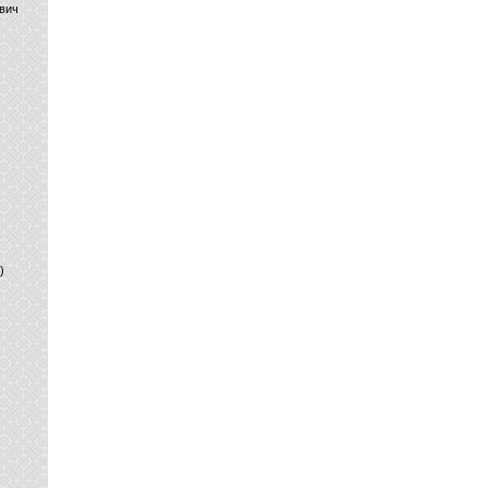
вич
)