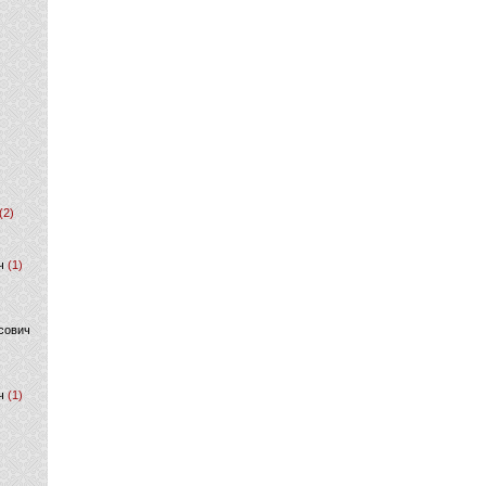
(2)
ч
(1)
сович
ч
(1)