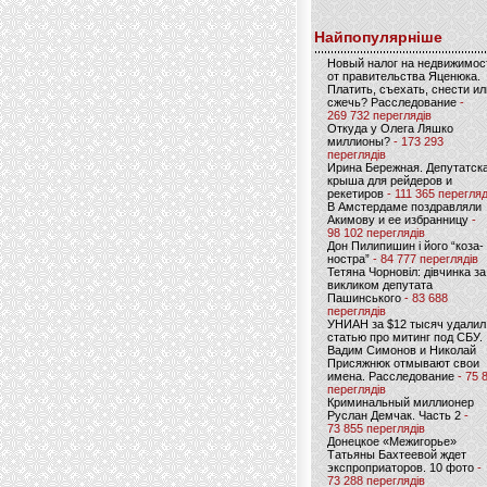
Найпопулярніше
Новый налог на недвижимос
от правительства Яценюка.
Платить, съехать, снести ил
сжечь? Расследование
-
269 732 переглядів
Откуда у Олега Ляшко
миллионы?
- 173 293
переглядів
Ирина Бережная. Депутатск
крыша для рейдеров и
рекетиров
- 111 365 перегляд
В Амстердаме поздравляли
Акимову и ее избранницу
-
98 102 переглядів
Дон Пилипишин і його “коза-
ностра”
- 84 777 переглядів
Тетяна Чорновіл: дівчинка за
викликом депутата
Пашинського
- 83 688
переглядів
УНИАН за $12 тысяч удалил
статью про митинг под СБУ.
Вадим Симонов и Николай
Присяжнюк отмывают свои
имена. Расследование
- 75 
переглядів
Криминальный миллионер
Руслан Демчак. Часть 2
-
73 855 переглядів
Донецкое «Межигорье»
Татьяны Бахтеевой ждет
экспроприаторов. 10 фото
-
73 288 переглядів