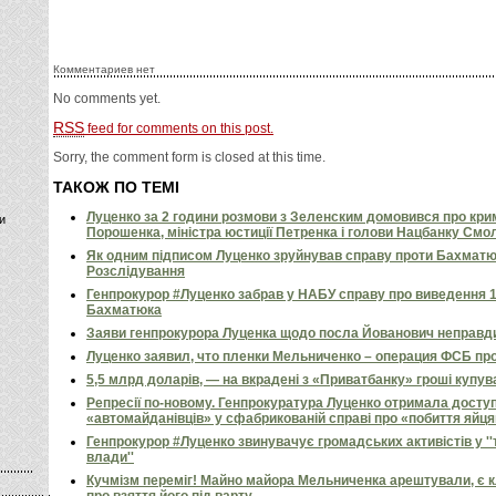
Комментариев нет
No comments yet.
RSS
feed for comments on this post.
Sorry, the comment form is closed at this time.
ТАКОЖ ПО ТЕМІ
Луценко за 2 години розмови з Зеленским домовився про кри
и
Порошенка, міністра юстиції Петренка і голови Нацбанку Смо
Як одним підписом Луценко зруйнував справу проти Бахматюк
Розслідування
Генпрокурор #Луценко забрав у НАБУ справу про виведення 1
Бахматюка
Заяви генпрокурора Луценка щодо посла Йованович неправд
Луценко заявил, что пленки Мельниченко – операция ФСБ пр
5,5 млрд доларів, — на вкрадені з «Приватбанку» гроші купува
Репресії по-новому. Генпрокуратура Луценко отримала досту
«автомайданівців» у сфабрикованій справі про «побиття яйц
Генпрокурор #Луценко звинувачує громадських активістів у ''
влади''
Кучмізм переміг! Майно майора Мельниченка арештували, є 