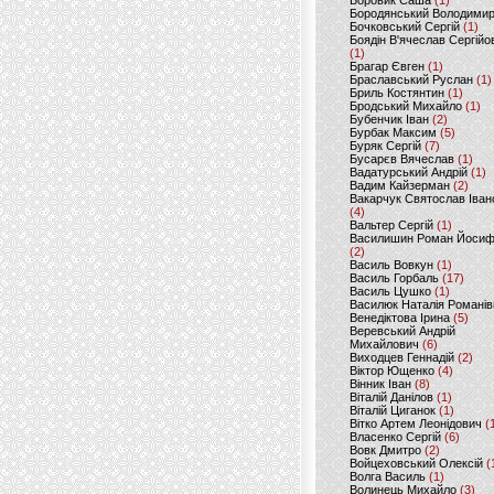
Боровик Саша
(1)
Бородянський Володими
Бочковський Сергій
(1)
Боядін В'ячеслав Сергійо
(1)
Брагар Євген
(1)
Браславський Руслан
(1)
Бриль Костянтин
(1)
Бродський Михайло
(1)
Бубенчик Іван
(2)
Бурбак Максим
(5)
Буряк Сергій
(7)
Бусарєв Вячеслав
(1)
Вадатурський Андрій
(1)
Вадим Кайзерман
(2)
Вакарчук Святослав Іван
(4)
Вальтер Сергій
(1)
Василишин Роман Йоси
(2)
Василь Вовкун
(1)
Василь Горбаль
(17)
Василь Цушко
(1)
Василюк Наталія Романів
Венедіктова Ірина
(5)
Веревський Андрій
Михайлович
(6)
Виходцев Геннадій
(2)
Віктор Ющенко
(4)
Вінник Іван
(8)
Віталій Данілов
(1)
Віталій Циганок
(1)
Вітко Артем Леонідович
(
Власенко Сергій
(6)
Вовк Дмитро
(2)
Войцеховський Олексій
(
Волга Василь
(1)
Волинець Михайло
(3)