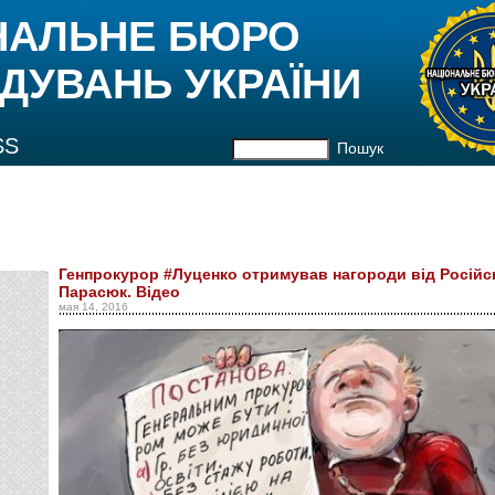
НАЛЬНЕ БЮРО
ДУВАНЬ УКРАЇНИ
SS
Пошук
Генпрокурор #Луценко отримував нагороди від Російсь
Парасюк. Відео
мая 14, 2016