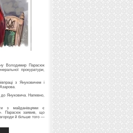
ану Володимир Парасюк
неральної прокуратури,
впраці з Януковичем і
 Азарова.
и до Януковича. Напевно,
ти з майданівцями є
». Парасюк заявив, що
агороди й більше того —