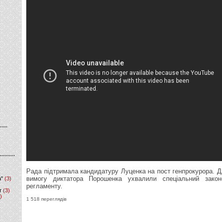
Рада підтримала кандидатуру Луценка на пост генпрокурора. Д
вимогу диктатора Порошенка ухвалили спеціальний зако
а"
(3)
регламенту.
т
(3)
)
1 518 переглядів