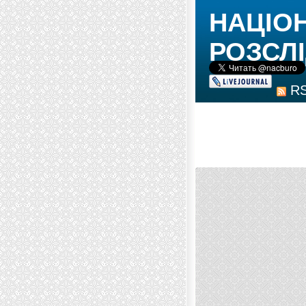
НАЦІО
РОЗСЛІ
R