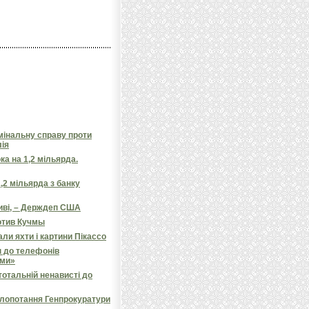
мінальну справу проти
лія
а на 1,2 мільярда.
,2 мільярда з банку
иві, – Держдеп США
отив Кучмы
ли яхти і картини Пікассо
п до телефонів
ями»
тотальній ненависті до
клопотання Генпрокуратури