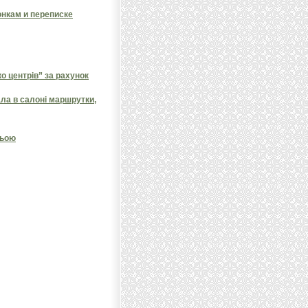
онкам и переписке
 центрів” за рахунок
ала в салоні маршрутки,
ньою