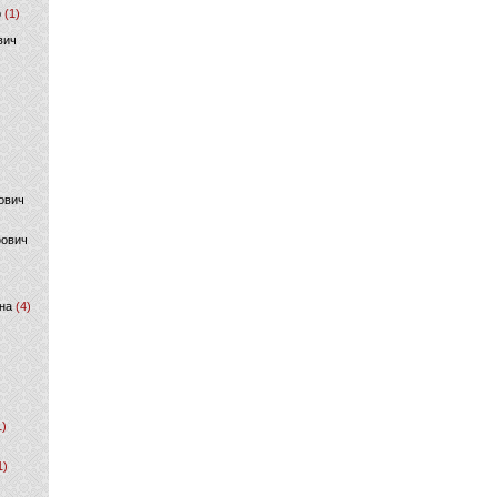
р
(1)
вич
ович
фович
на
(4)
1)
1)