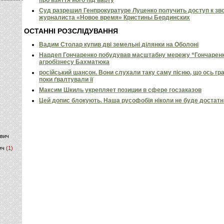
про взяття його під варту
Суд разрешил Генпрокуратуре Луценко получить доступ к зв
)
журналиста «Новое время» Кристины Бердинских
ОСТАННІ РОЗСЛІДУВАННЯ
Вадим Столар купив дві земельні ділянки на Оболоні
Нардеп Гончаренко побудував масштабну мережу “Гончаренко
агробізнесу Бахматюка
російський шансон. Вони слухали таку саму пісню, що ось гр
поки ґвалтували її
Максим Шкиль укрепляет позиции в сфере госзаказов
Цей допис блокують. Наша русофобія ніколи не буде достат
ович
ич
(1)