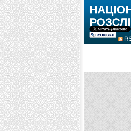
НАЦІО
РОЗСЛІ
R