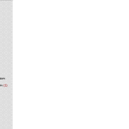
)
ович
ич
(1)