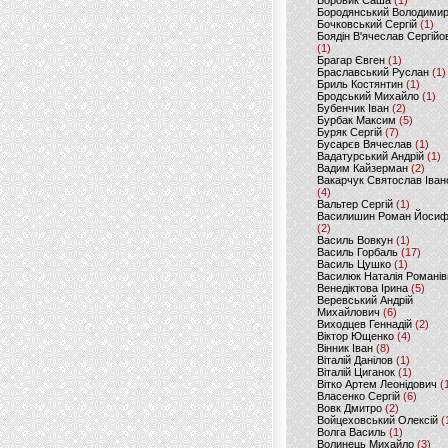
Боровик Саша
(1)
Бородянський Володими
Бочковський Сергій
(1)
Боядін В'ячеслав Сергійо
(1)
Брагар Євген
(1)
Браславський Руслан
(1)
Бриль Костянтин
(1)
Бродський Михайло
(1)
Бубенчик Іван
(2)
Бурбак Максим
(5)
Буряк Сергій
(7)
Бусарєв Вячеслав
(1)
Вадатурський Андрій
(1)
Вадим Кайзерман
(2)
Вакарчук Святослав Іван
(4)
Вальтер Сергій
(1)
Василишин Роман Йоси
(2)
Василь Вовкун
(1)
Василь Горбаль
(17)
Василь Цушко
(1)
Василюк Наталія Романів
Венедіктова Ірина
(5)
Веревський Андрій
Михайлович
(6)
Виходцев Геннадій
(2)
Віктор Ющенко
(4)
Вінник Іван
(8)
Віталій Данілов
(1)
Віталій Циганок
(1)
Вітко Артем Леонідович
(
Власенко Сергій
(6)
Вовк Дмитро
(2)
Войцеховський Олексій
(
Волга Василь
(1)
Волинець Михайло
(3)