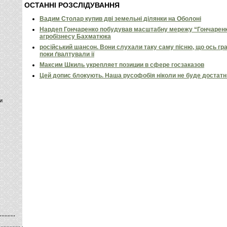
ОСТАННІ РОЗСЛІДУВАННЯ
Вадим Столар купив дві земельні ділянки на Оболоні
Нардеп Гончаренко побудував масштабну мережу “Гончаренко
агробізнесу Бахматюка
російський шансон. Вони слухали таку саму пісню, що ось гр
поки ґвалтували її
Максим Шкиль укрепляет позиции в сфере госзаказов
Цей допис блокують. Наша русофобія ніколи не буде достат
и