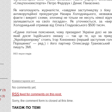
«Спецтехноекспорте» Петро Федорук і Денис Панасенко.
Як наголошують журналісти, «завдяки заступництву з боку 
антикорупційної прокуратури Назара Холодницького, незважа
факти і викриті схеми, злочинці не тільки не несуть ніякої відп
залишаються на своїх посадах». Як уточнюється, за «вир
Холодницький отримав від Олега Гладковського $500 тисяч.
«Єдине логічне пояснення, чому президент України досі не зв
який досяг Індійського океану — так це те, що за прик
„Укроборонпрому“ стоять Ігор Кононенко (перший заступник гол
Порошенко“ — ред.) і його партнер Олександр Грановський 
пишуть ЗМІ.
993 переглядів
Комментариев нет
No comments yet.
а"
(3)
RSS
feed for comments on this post.
т
(3)
)
Sorry, the comment form is closed at this time.
ТАКОЖ ПО ТЕМІ