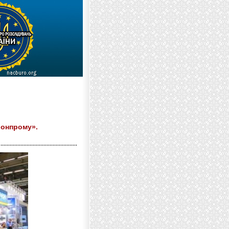
ронпрому».