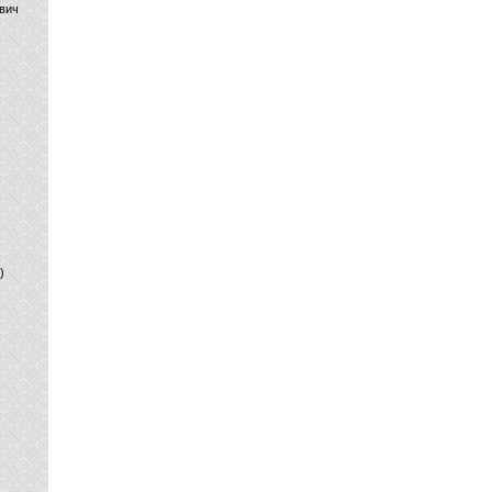
вич
)