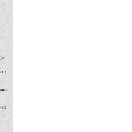
(2)
ч
(1)
сович
ч
(1)