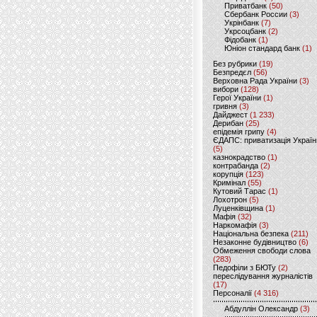
Приватбанк
(50)
Сбербанк России
(3)
Укрінбанк
(7)
Укрсоцбанк
(2)
Фідобанк
(1)
Юніон стандард банк
(1)
Без рубрики
(19)
Безпредєл
(56)
Верховна Рада України
(3)
вибори
(128)
Герої України
(1)
гривня
(3)
Дайджест
(1 233)
Дерибан
(25)
епідемія грипу
(4)
ЄДАПС: приватизація Україн
(5)
казнокрадство
(1)
контрабанда
(2)
корупція
(123)
Кримінал
(55)
Кутовий Тарас
(1)
Лохотрон
(5)
Луценківщина
(1)
Мафія
(32)
Наркомафія
(3)
Національна безпека
(211)
Незаконне будівництво
(6)
Обмеження свободи слова
(283)
Педофіли з БЮТу
(2)
переслідування журналістів
(17)
Персоналії
(4 316)
Абдуллін Олександр
(3)