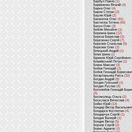
Барбул Павло
(1)
Барвіненко Віталій
(3)
Барна Олег
(4)
Барна Степан
(2)
Баулін Юрій
(2)
Бахматюк Олег
(91)
Бахтеєва Тетяна
(55)
Бачун Олег
(3)
Бейлін Михайло
(1)
Бережна Ірина
(12)
Береза Борислав
(2)
Березенко Сергій
(7)
Березкін Станіслав
(5)
Березюк Олег
(2)
Білецький Андрій
(1)
Білик Ірина
(1)
Бірюков Юрій Сергійович
Блажівський Петро
(1)
Бланк Максим
(3)
Бобов Геннадій
(2)
Бобов Геннадій Борисови
Богартирьова Раїса
(32)
Богдан Андрій
(8)
Богдан Губський
(1)
Богдан Руслан
(8)
Боголюбов Геннадій Бори
(5)
Богомолець Ольга
(2)
Богуслаєв Вячеслав
(4)
Бойко Юрій
(13)
Бондар Віктор Васильови
Бондарєв Костянтин
(4)
Бондарчук Сергій
(1)
Бондик Валерій
(1)
Бондик Віктор
(5)
Борзов Сергiй
(2)
Борис Адамов
(1)