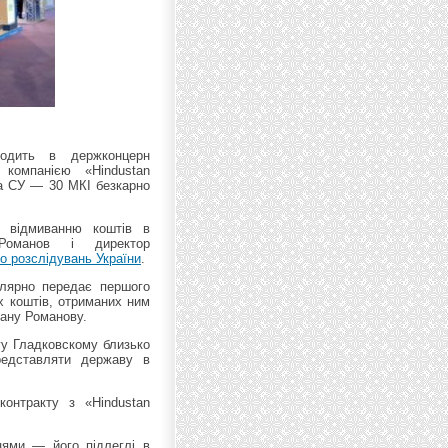
ходить в держконцерн
 компанією «Hindustan
ка СУ — 30 МКІ безкарно
о відмиванню коштів в
Романов і директор
о розслідувань України
.
лярно передає першого
х коштів, отриманих ним
ману Романову.
гу Гладковскому близько
редставляти державу в
онтракту з «Hindustan
цями — його підлеглі в