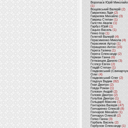
Воропаєв Юрій Миколайо
(1)
Вощевський Валерій
(2)
Гаврилова Лідія
(2)
Гаврилюк Михайло
(3)
Гавриш Степан
(1)
Галстян Авагім
(1)
Гарбуз Юрій
(1)
Гацько Василь
(1)
Гекко Ігор
(1)
Гелетей Валерій
(4)
Герасименко Микола
(4)
Герасимов Артур
(1)
Геращенко Антон
(15)
Герега Галина
(1)
Герега Олександр
(2)
Герман Ганна
(6)
Гетманцев Данило
(3)
Гєллєр Євген
(2)
Гладій Степан
(1)
Гладковський (Свинарчук
Олег
(4)
Гладковський Олег
(2)
Гладчук Вадим
(82)
Гнап Дмитро
(2)
Говда Роман
(1)
Головач Андрій
(2)
Головін Дмитро
(2)
Голубов Дмитро
(1)
Гольдарб Максим
(1)
Гонтарева Валерія
(47)
Гончаренко Олексій
(8)
Гончаров Михайло
(1)
Гончарук Олексій
(2)
Гопко Ганна
(3)
Горбаль Василь
(2)
Горбунов Олександр
(1)