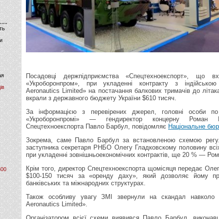
ть
и
ая
Посадовці держпідприємства «Спецтехноекспорт», що в
«Укроборонпром», при укладенні контракту з індійською
ів
Aeronautics Limited» на постачання балкових тримачів до літа
вкрали з державного бюджету України $610 тисяч.
За інформацією з перевірених джерел, головні особи п
«Укроборонпромі» — гендиректор концерну Роман 
Спецтехноекспорта Павло Барбул, повідомляє
Національне бюр
Зокрема, саме Павло Барбул за встановленою схемою регу
заступника секретаря РНБО Олегу Гладковскому половину всі
при укладенні зовнішньоекономічних контрактів, ще 20 % — Ро
Крім того, директор Спецтехноекспорта щомісяця передає Оле
800
$100-150 тисяч за «оренду даху», який дозволяє йому п
банківських та міжнародних структурах.
Також особливу увагу ЗМІ звернули на скандал навколо к
Aeronautics Limited».
Організатором всієї схеми виявився Павло Барбул, виконав