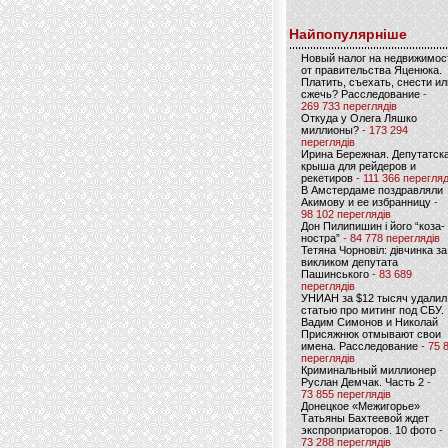
Найпопулярніше
Новый налог на недвижимос
от правительства Яценюка.
Платить, съехать, снести ил
сжечь? Расследование
-
269 733 переглядів
Откуда у Олега Ляшко
миллионы?
- 173 294
переглядів
Ирина Бережная. Депутатск
крыша для рейдеров и
рекетиров
- 111 366 перегляд
В Амстердаме поздравляли
Акимову и ее избранницу
-
98 102 переглядів
Дон Пилипишин і його “коза-
ностра”
- 84 778 переглядів
Тетяна Чорновіл: дівчинка за
викликом депутата
Пашинського
- 83 689
переглядів
УНИАН за $12 тысяч удалил
статью про митинг под СБУ.
Вадим Симонов и Николай
Присяжнюк отмывают свои
имена. Расследование
- 75 
переглядів
Криминальный миллионер
Руслан Демчак. Часть 2
-
73 855 переглядів
Донецкое «Межигорье»
Татьяны Бахтеевой ждет
экспроприаторов. 10 фото
-
73 288 переглядів