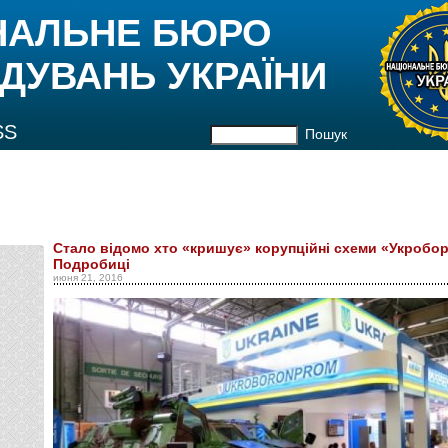
НАЛЬНЕ БЮРО
ДУВАНЬ УКРАЇНИ
SS
Пошук
Стало відомо хто «кришує» корупційні схеми «Укробо
Подробиці
июня 21, 2016