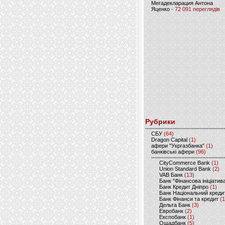
Мегадекларация Антона
Яценко
- 72 091 переглядів
Рубрики
CБУ
(64)
Dragon Capital
(1)
афери "Укргазбанка"
(1)
банківські афери
(96)
CityCommerce Bank
(1)
Union Standard Bank
(2)
VAB Банк
(13)
Банк "Фінансова ініціатив
Банк Кредит Дніпро
(1)
Банк Національний креди
Банк Фінанси та кредит
(1
Дельта Банк
(3)
Евробанк
(2)
Експобанк
(1)
Ощадбанк
(5)