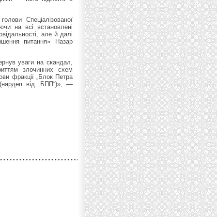
голови Спеціалізованої
ючи на всі встановлені
овідальності, але й далі
ішення питання» Назар
ернув уваги на скандал,
риттям злочинних схем
ови фракції „Блок Петра
(нардеп від „БПП“)», —