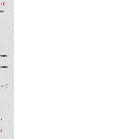
р
(1)
вич
ович
фович
на
(4)
1)
1)