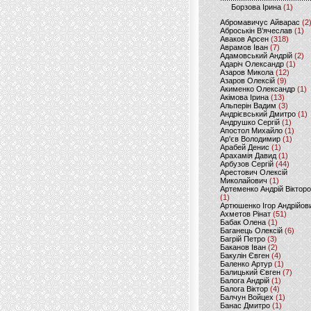
Борзова Ірина
(1)
Абромавичус Айварас
(2
Аброськін В’ячеслав
(1)
Аваков Арсен
(318)
Аврамов Іван
(7)
Адамовський Андрій
(2)
Адаріч Олександр
(1)
Азаров Микола
(12)
Азаров Олексій
(9)
Акименко Олександр
(1)
Акімова Ірина
(13)
Альперін Вадим
(3)
Андрієвський Дмитро
(1)
Андрушко Сергій
(1)
Апостол Михайло
(1)
Ар'єв Володимир
(1)
Арабей Денис
(1)
Арахамія Давид
(1)
Арбузов Сергій
(44)
Арестович Олексій
Миколайович
(1)
Артеменко Андрій Віктор
(1)
Артюшенко Ігор Андрійов
Ахметов Рінат
(51)
Бабак Олена
(1)
Баганець Олексій
(6)
Багрій Петро
(3)
Баканов Іван
(2)
Бакулін Євген
(4)
Баленко Артур
(1)
Балицький Євген
(7)
Балога Андрій
(1)
Балога Віктор
(4)
Балчун Войцех
(1)
Банас Дмитро
(1)