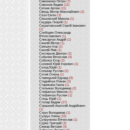
Симоненко Петро
(7)
Симонов Вадим
(12)
Ситник Артем
(11)
Сівець Віктор Миколайович
(2)
Сігал Євген
(3)
Сіньковский Микола
(1)
Скударь Георгій
(1)
Скуратовський Сергій Іванович
(1)
Слободян Олександр
В'ячеславович
(1)
Слюсарчук Андрій
(1)
Смалій Віктор
(1)
Смешко Ігор
(1)
Смолій Яків
(1)
Снєгирьов Дмитро
(2)
Соболев Вячеслав
(4)
Соболєв Єгор
(2)
Соловей Юрій Ігорович
(1)
Солод Юрій
(1)
Сольвар Руслан
(2)
Сотнік Олена
(1)
Ставицький Едуард
(9)
Стаднійчук Роман
(3)
Старикова Ганна
(1)
Стельмах Володимир
(2)
Стефанчук Микола
(1)
Стефанчук Руслан
(1)
Стець Юрій
(1)
Столар Вадим
(27)
Страшний Анатолій Андрійович
(1)
Струк Володимир
(1)
Супрун Уляна
(10)
Супруненко В'ячеслав
(1)
Суркіс Григорій
(3)
Сюмар Вікторія
(3)