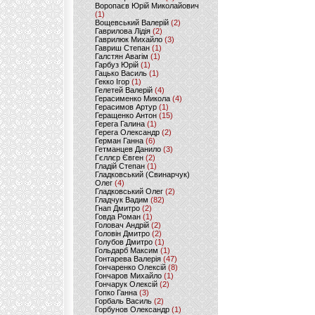
Воропаєв Юрій Миколайович
(1)
Вощевський Валерій
(2)
Гаврилова Лідія
(2)
Гаврилюк Михайло
(3)
Гавриш Степан
(1)
Галстян Авагім
(1)
Гарбуз Юрій
(1)
Гацько Василь
(1)
Гекко Ігор
(1)
Гелетей Валерій
(4)
Герасименко Микола
(4)
Герасимов Артур
(1)
Геращенко Антон
(15)
Герега Галина
(1)
Герега Олександр
(2)
Герман Ганна
(6)
Гетманцев Данило
(3)
Гєллєр Євген
(2)
Гладій Степан
(1)
Гладковський (Свинарчук)
Олег
(4)
Гладковський Олег
(2)
Гладчук Вадим
(82)
Гнап Дмитро
(2)
Говда Роман
(1)
Головач Андрій
(2)
Головін Дмитро
(2)
Голубов Дмитро
(1)
Гольдарб Максим
(1)
Гонтарева Валерія
(47)
Гончаренко Олексій
(8)
Гончаров Михайло
(1)
Гончарук Олексій
(2)
Гопко Ганна
(3)
Горбаль Василь
(2)
Горбунов Олександр
(1)