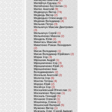
Матвієнко Анатолій
(2)
Матвійчук Едуард
(5)
Матейченко Костянтин
(1)
Матіос Анатолій
(9)
Медведчук Віктор
(74)
Медведь Віктор
(2)
Медведько Олександр
(1)
Медяник Володимир
(4)
Мельник Петро
(3)
Мельничук Максим Дмитрович
(3)
Мельничук Сергій
(1)
Мельніченко Микола
(2)
Мендель Юлія
(2)
Микитась Максим
(8)
Микитенко Роман Леонідович
(2)
Мисик Володимир
(1)
Мисик Володимир Юрійович
(2)
Мізрах Ігор
(3)
Мірошник Андрій
(1)
Мірошниченко Ігор
(3)
Мірошниченко Юрій
(4)
Мірошніченко Іван
Володимирович
(2)
Могильов Анатолій
(2)
Молоток Ігор
(6)
Монтян Тетяна
(4)
Мороко Юрій
(2)
Мосійчук Ігор
(2)
Москалевський В'ячеслав
(1)
Москаленко Ярослав
(1)
Москаль Геннадій
(5)
Мочанов Олексій
(1)
Мошенець Олена
(1)
Мошенский Валерий
(5)
Муженко Віктор
(1)
Мужчиль Олег (Сергій Аміров)