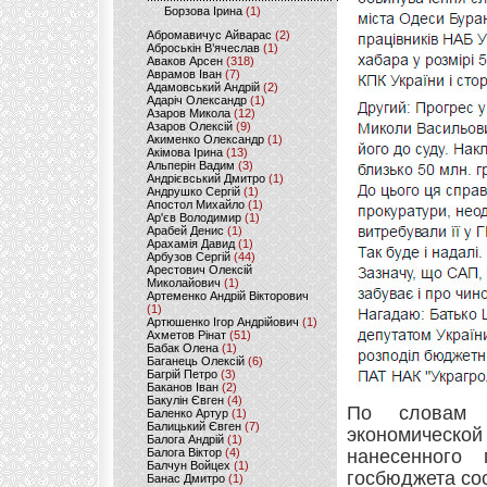
Борзова Ірина
(1)
Абромавичус Айварас
(2)
Аброськін В’ячеслав
(1)
Аваков Арсен
(318)
Аврамов Іван
(7)
Адамовський Андрій
(2)
Адаріч Олександр
(1)
Азаров Микола
(12)
Азаров Олексій
(9)
Акименко Олександр
(1)
Акімова Ірина
(13)
Альперін Вадим
(3)
Андрієвський Дмитро
(1)
Андрушко Сергій
(1)
Апостол Михайло
(1)
Ар'єв Володимир
(1)
Арабей Денис
(1)
Арахамія Давид
(1)
Арбузов Сергій
(44)
Арестович Олексій
Миколайович
(1)
Артеменко Андрій Вікторович
(1)
Артюшенко Ігор Андрійович
(1)
Ахметов Рінат
(51)
Бабак Олена
(1)
Баганець Олексій
(6)
Багрій Петро
(3)
Баканов Іван
(2)
Бакулін Євген
(4)
По словам р
Баленко Артур
(1)
Балицький Євген
(7)
экономическо
Балога Андрій
(1)
Балога Віктор
(4)
нанесенного 
Балчун Войцех
(1)
госбюджета сос
Банас Дмитро
(1)