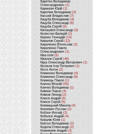
Каретко Володимир
Олександрович
(1)
Кармазін Юрій
(1)
Карплюк Володимир
(3)
Каськів Владислав
(7)
Кацуба Володимир
(4)
Кацуба Олександр
(8)
Кацуба Сергій
(5)
Квіташвілі Олександр
(3)
Келестин Валерій
(2)
Кернес Геннадій
(14)
Кивалов Сергій
(12)
Кириленко В’ячеслав
(2)
Кириленко Павло
Олександрович
(1)
Ківа Ілля
(5)
Ківалов Сергій
(46)
Кірш Олександр Вікторович
(1)
Кісільов Ігор Петрович
(1)
Кіссе Антон
(2)
Клименко Володимир
(4)
Клименко Олександр
(8)
Климець Павло
(1)
Кличко Віталій
(55)
Кличко Володимир
(1)
Клімкін Павло
(4)
Клімов Леонід
(2)
Клюєв Андрій
(6)
Клюєв Сергій
(5)
Княжицький Микола
(4)
Князевич Руслан
(2)
Кобзон Иосиф
(2)
Коболєв Андрій
(4)
Ковалів Юлія
(1)
Ковтун Володимир
(2)
Кодола Олександр
(2)
Кожемякін Андрій
(3)