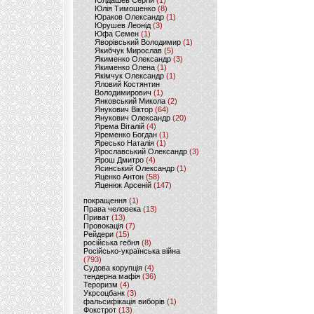
Юлдашев Сергій
(1)
Юлія Тимошенко
(8)
Юраков Олександр
(1)
Юрушев Леонід
(3)
Юфа Семен
(1)
Яворівський Володимир
(1)
Якибчук Мирослав
(5)
Якименко Олександр
(3)
Якименко Олена
(1)
Якімчук Олександр
(1)
Яловий Костянтин
Володимирович
(1)
Янковський Микола
(2)
Янукович Віктор
(64)
Янукович Олександр
(20)
Ярема Віталій
(4)
Яременко Богдан
(1)
Яресько Наталія
(1)
Ярославський Олександр
(3)
Ярош Дмитро
(4)
Ясинський Олександр
(1)
Яценко Антон
(58)
Яценюк Арсеній
(147)
покращення
(1)
Права человека
(13)
Приват
(13)
Провокація
(7)
Рейдери
(15)
російська гебня
(8)
Російсько-українська війна
(793)
Судова корупція
(4)
тендерна мафія
(36)
Тероризм
(4)
Укрсоцбанк
(3)
фальсифікація виборів
(1)
Фокстрот
(13)