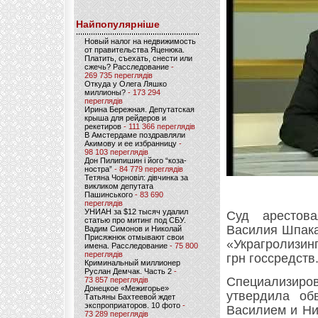
Найпопулярніше
Новый налог на недвижимость
от правительства Яценюка.
Платить, съехать, снести или
сжечь? Расследование
-
269 735 переглядів
Откуда у Олега Ляшко
миллионы?
- 173 294
переглядів
Ирина Бережная. Депутатская
крыша для рейдеров и
рекетиров
- 111 366 переглядів
В Амстердаме поздравляли
Акимову и ее избранницу
-
98 103 переглядів
Дон Пилипишин і його “коза-
ностра”
- 84 779 переглядів
Тетяна Чорновіл: дівчинка за
викликом депутата
Пашинського
- 83 690
переглядів
УНИАН за $12 тысяч удалил
Суд арестов
статью про митинг под СБУ.
Василия Шпака
Вадим Симонов и Николай
Присяжнюк отмывают свои
«Украгролизин
имена. Расследование
- 75 800
переглядів
грн госсредств
Криминальный миллионер
Руслан Демчак. Часть 2
-
Специализиро
73 857 переглядів
Донецкое «Межигорье»
утвердила об
Татьяны Бахтеевой ждет
экспроприаторов. 10 фото
-
Василием и Ни
73 289 переглядів