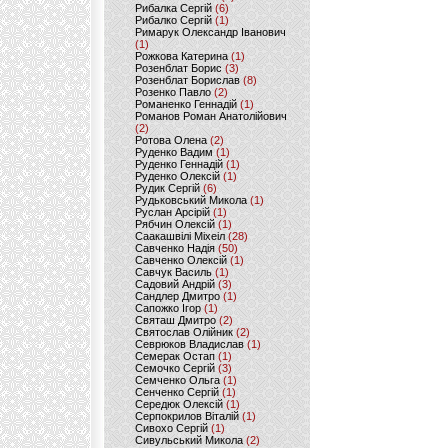
Рибалка Сергій
(6)
Рибалко Сергій
(1)
Римарук Олександр Іванович
(1)
Рожкова Катерина
(1)
Розенблат Борис
(3)
Розенблат Борислав
(8)
Розенко Павло
(2)
Романенко Геннадій
(1)
Романов Роман Анатолійович
(2)
Ротова Олена
(2)
Руденко Вадим
(1)
Руденко Геннадій
(1)
Руденко Олексій
(1)
Рудик Сергій
(6)
Рудьковський Микола
(1)
Руслан Арсірій
(1)
Рябчин Олексій
(1)
Саакашвілі Міхеіл
(28)
Савченко Надія
(50)
Савченко Олексій
(1)
Савчук Василь
(1)
Садовий Андрій
(3)
Сандлер Дмитро
(1)
Сапожко Ігор
(1)
Святаш Дмитро
(2)
Святослав Олійник
(2)
Севрюков Владислав
(1)
Семерак Остап
(1)
Семочко Сергій
(3)
Семченко Ольга
(1)
Сенченко Сергій
(1)
Середюк Олексій
(1)
Серпокрилов Віталій
(1)
Сивохо Сергій
(1)
Сивульський Микола
(2)