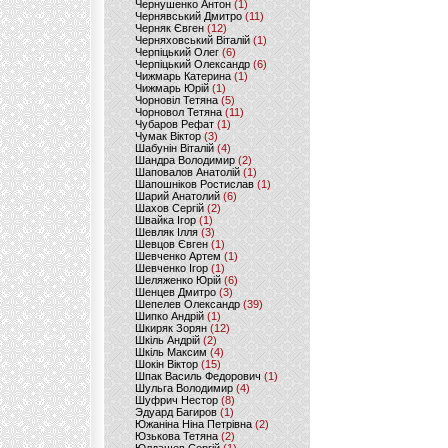
Чернушенко Антон
(1)
Чернявський Дмитро
(11)
Черняк Євген
(12)
Черняховський Віталій
(1)
Черпіцький Олег
(6)
Черпіцький Олександр
(6)
Чижмарь Катерина
(1)
Чижмарь Юрій
(1)
Чорновіл Тетяна
(5)
Чорновол Тетяна
(11)
Чубаров Рефат
(1)
Чумак Віктор
(3)
Шабунін Віталій
(4)
Шандра Володимир
(2)
Шаповалов Анатолій
(1)
Шапошніков Ростислав
(1)
Шарий Анатолий
(6)
Шахов Сергій
(2)
Швайка Ігор
(1)
Шевляк Ілля
(3)
Шевцов Євген
(1)
Шевченко Артем
(1)
Шевченко Ігор
(1)
Шеляженко Юрій
(6)
Шенцев Дмитро
(3)
Шепелев Олександр
(39)
Шипко Андрій
(1)
Шкиряк Зорян
(12)
Шкіль Андрій
(2)
Шкіль Максим
(4)
Шокін Віктор
(15)
Шпак Василь Федорович
(1)
Шульга Володимир
(4)
Шуфрич Нестор
(8)
Эдуард Багиров
(1)
Южаніна Ніна Петрівна
(2)
Юзькова Тетяна
(2)