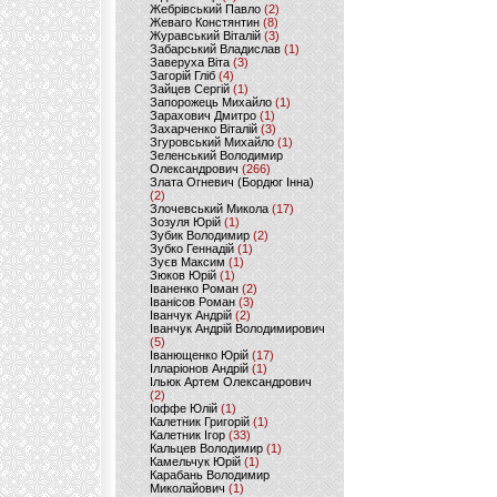
Жебрівський Павло
(2)
Жеваго Констянтин
(8)
Журавський Віталій
(3)
Забарський Владислав
(1)
Заверуха Віта
(3)
Загорій Гліб
(4)
Зайцев Сергій
(1)
Запорожець Михайло
(1)
Зарахович Дмитро
(1)
Захарченко Віталій
(3)
Згуровський Михайло
(1)
Зеленський Володимир
Олександрович
(266)
Злата Огневич (Бордюг Інна)
(2)
Злочевський Микола
(17)
Зозуля Юрій
(1)
Зубик Володимир
(2)
Зубко Геннадій
(1)
Зуєв Максим
(1)
Зюков Юрій
(1)
Іваненко Роман
(2)
Іванісов Роман
(3)
Іванчук Андрій
(2)
Іванчук Андрій Володимирович
(5)
Іванющенко Юрій
(17)
Ілларіонов Андрій
(1)
Ільюк Артем Олександрович
(2)
Іоффе Юлій
(1)
Калетник Григорій
(1)
Калетник Ігор
(33)
Кальцев Володимир
(1)
Камельчук Юрій
(1)
Карабань Володимир
Миколайович
(1)