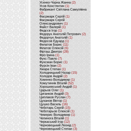
Усенко-Чорна Жанна
(2)
Усов Констянтин
(1)
Фабрикант Світлана Самуілівна
(2)
Фаєрмарк Сергій
(1)
Фаєрмарк Сергій
Олександрович
(1)
Файст Валерій
(1)
Федєєв Ігор
(1)
Федорук Анатолій Петрович
(2)
Федорчук Анатолій
(1)
Федосов Едуард
(1)
Филатов Борис
(11)
Філатов Олексій
(6)
Фірташ Дмитро
(28)
Фріз Ірина
(1)
Фукс Павло
(7)
Фуксман Борис
(1)
Фурсін Іван
(2)
Хмара Степан
(1)
Холодницький Назар
(15)
Холодов Андрій
(2)
Хоменко Володимир
(1)
Хомутиннік Віталій
(52)
Хорошевський Андрій
(1)
Царьов Олег
(1)
Циганков Андрій
(3)
Циплаков Руслан
(7)
Цуканов Віктор
(1)
Цушко Василь
(16)
Чеботарь Сергій
(15)
Чеботарьов Олексій
(1)
Чемерис Володимир
(1)
Чепинога Віталій
(1)
Черкаський Ігор
(12)
Черновецький Леонід
(2)
Черновецький Степан
(3)