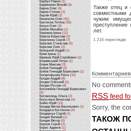
Барбул Павло
(1)
Барвіненко Віталій
(3)
Также отец и 
Барна Олег
(4)
Барна Степан
(2)
совместными 
Баулін Юрій
(2)
чужим имущес
Бахматюк Олег
(91)
Бахтеєва Тетяна
(55)
преступление 
Бачун Олег
(3)
Бейлін Михайло
(1)
лет.
Бережна Ірина
(12)
Береза Борислав
(2)
1 216 переглядів
Березенко Сергій
(7)
Березкін Станіслав
(5)
Березюк Олег
(2)
Білецький Андрій
(1)
Білик Ірина
(1)
Бірюков Юрій Сергійович
(2)
Блажівський Петро
(1)
Бланк Максим
(3)
Бобов Геннадій
(2)
Бобов Геннадій Борисович
(1)
Комментариев
Богартирьова Раїса
(32)
Богдан Андрій
(8)
Богдан Губський
(1)
No comments
Богдан Руслан
(8)
Боголюбов Геннадій Борисович
(5)
RSS
feed fo
Богомолець Ольга
(2)
Богуслаєв Вячеслав
(4)
Бойко Юрій
(13)
Sorry, the co
Бондар Віктор Васильович
(1)
Бондарєв Костянтин
(4)
Бондарчук Сергій
(1)
ТАКОЖ ПО
Бондик Валерій
(1)
Бондик Віктор
(5)
Борзов Сергiй
(2)
Борис Адамов
(1)