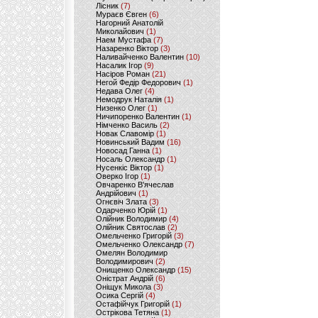
Лісник
(7)
Мураєв Євген
(6)
Нагорний Анатолій
Миколайович
(1)
Наем Мустафа
(7)
Назаренко Віктор
(3)
Наливайченко Валентин
(10)
Насалик Ігор
(9)
Насіров Роман
(21)
Негой Федір Федорович
(1)
Недава Олег
(4)
Немодрук Наталія
(1)
Низенко Олег
(1)
Ничипоренко Валентин
(1)
Німченко Василь
(2)
Новак Славомір
(1)
Новинський Вадим
(16)
Новосад Ганна
(1)
Носаль Олександр
(1)
Нусенкіс Віктор
(1)
Оверко Ігор
(1)
Овчаренко В'ячеслав
Андрійович
(1)
Огнєвіч Злата
(3)
Одарченко Юрій
(1)
Олійник Володимир
(4)
Олійник Святослав
(2)
Омельченко Григорій
(3)
Омельченко Олександр
(7)
Омелян Володимир
Володимирович
(2)
Онищенко Олександр
(15)
Оністрат Андрій
(6)
Оніщук Микола
(3)
Осика Сергій
(4)
Остафійчук Григорій
(1)
Острікова Тетяна
(1)