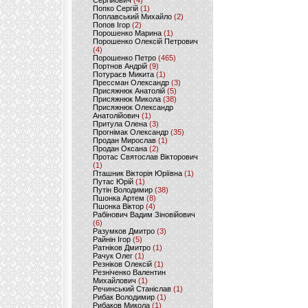
Сергійович
(4)
Попко Сергій
(1)
Поплавський Михайло
(2)
Попов Ігор
(2)
Порошенко Марина
(1)
Порошенко Олексій Петрович
(4)
Порошенко Петро
(465)
Портнов Андрій
(9)
Потураєв Микита
(1)
Прессман Олександр
(3)
Присяжнюк Анатолій
(5)
Присяжнюк Микола
(38)
Присяжнюк Олександр
Анатолійович
(1)
Притула Олена
(3)
Прогнімак Олександр
(35)
Продан Мирослав
(1)
Продан Оксана
(2)
Протас Святослав Вікторович
(1)
Пташник Вікторія Юріївна
(1)
Путас Юрій
(1)
Путін Володимир
(38)
Пшонка Артем
(8)
Пшонка Віктор
(4)
Рабінович Вадим Зіновійович
(6)
Разумков Дмитро
(3)
Райнін Ігор
(5)
Ратніков Дмитро
(1)
Рачук Олег
(1)
Резніков Олексій
(1)
Резніченко Валентин
Михайлович
(1)
Речинський Станіслав
(1)
Рибак Володимир
(1)
Рибаков Микола
(1)