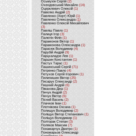
Осьмухін Сергій
(2)
Охендовський Михайло
(14)
Оцерклевич Олексій
(1)
Павелко Андрій
(2)
Павленко (Хорт) Юрій
(1)
Павленко Олександра
(1)
Павленко Олексій Михайлович
(3)
Павліш Павло
(1)
Палиця Ігор
(3)
Палютін Філіп
(1)
Парамонов Віктор
(1)
Парамонова Олександра
(1)
Парасюк Володимир
(4)
Парубій Андрій
(9)
Парцхаладзе Лев
(1)
Паршин Константин
(1)
Пастух Тарас
(1)
Пашинський Сергій
(71)
Петренко Павло
(4)
Петухов Сергій Ігорович
(1)
Пилипишин Віктор
(25)
Писарук Олександр
(2)
Пишний Андрій
(6)
Пімахова Діна
(1)
Пінчук Андрій
(2)
Пінчук Віктор
(6)
Пісний Василь
(2)
Плачков Іван
(1)
Плотнікова Оксана
(1)
Полищук Володимир
(2)
Поліщук Віктор Степанович
(1)
Поліщук Володимир
(1)
Полторак Степан
(3)
Поляков Максим
(7)
Понамарчук Дмитро
(1)
Пономарьов Олександр