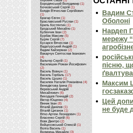
ОСТАННІ
Боровик Саша
(1)
Бородянський Володимир
(1)
Бочковський Сергій
(1)
Боядін В'ячеслав Сергійович
Вадим Ст
(1)
Брагар Євген
(1)
Оболоні
Браславський Руслан
(1)
Бриль Костянтин
(1)
Бродський Михайло
(1)
Нардеп 
Бубенчик Іван
(2)
Бурбак Максим
(5)
мережу “
Буряк Сергій
(7)
Бусарєв Вячеслав
(1)
агробізн
Вадатурський Андрій
(1)
Вадим Кайзерман
(2)
Вакарчук Святослав Іванович
російськ
(4)
Вальтер Сергій
(1)
пісню, щ
Василишин Роман Йосифович
(2)
ґвалтува
Василь Вовкун
(1)
Василь Горбаль
(17)
Василь Цушко
(1)
Максим 
Василюк Наталія Романівна
(4)
Венедіктова Ірина
(5)
Веревський Андрій
госзаказ
Михайлович
(6)
Виходцев Геннадій
(2)
Цей допи
Віктор Ющенко
(4)
Вінник Іван
(8)
Віталій Данілов
(1)
не буде 
Віталій Циганок
(1)
Вітко Артем Леонідович
(1)
Власенко Сергій
(6)
Вовк Дмитро
(2)
Войцеховський Олексій
(1)
Волга Василь
(1)
Волинець Михайло
(3)