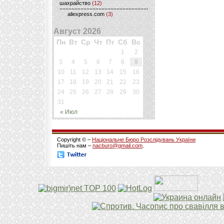
шахрайство
(12)
aliexpress.com
(3)
Август 2026
Пн
Вт
Ср
Чт
Пт
Сб
Вс
1
2
3
4
5
6
7
8
9
10
11
12
13
14
15
16
17
18
19
20
21
22
23
24
25
26
27
28
29
30
31
« Июл
Copyright © –
Національне Бюро Розслідувань України
Пишіть нам –
nacburo@gmail.com
.