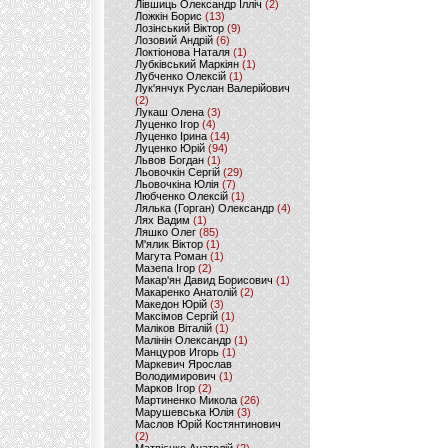
Лівшиць Олександр Ілліч
(2)
Ложкін Борис
(13)
Лозінський Віктор
(9)
Лозовий Андрій
(6)
Локтіонова Наталя
(1)
Лубківський Маркіян
(1)
Лубченко Олексій
(1)
Лук'янчук Руслан Валерійович
(2)
Лукаш Олена
(3)
Луценко Ігор
(4)
Луценко Ірина
(14)
Луценко Юрій
(94)
Львов Богдан
(1)
Льовочкін Сергій
(29)
Льовочкіна Юлія
(7)
Любченко Олексій
(1)
Лялька (Горган) Олександр
(4)
Лях Вадим
(1)
Ляшко Олег
(85)
М'ялик Віктор
(1)
Магута Роман
(1)
Мазепа Ігор
(2)
Макар'ян Давид Борисович
(1)
Макаренко Анатолій
(2)
Македон Юрій
(3)
Максімов Сергій
(1)
Маліков Віталій
(1)
Малінін Олександр
(1)
Манцуров Игорь
(1)
Маркевич Ярослав
Володимирович
(1)
Марков Ігор
(2)
Мартиненко Микола
(26)
Марушевська Юлія
(3)
Маслов Юрій Костянтинович
(2)