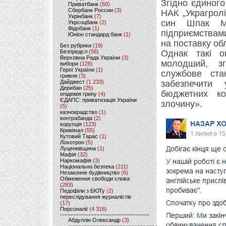
Згідно єдиног
Приватбанк
(50)
Сбербанк России
(3)
НАК „Украгрол
Укрінбанк
(7)
син Шпак М.
Укрсоцбанк
(2)
Фідобанк
(1)
підприємствам
Юніон стандард банк
(1)
на поставку об
Без рубрики
(19)
Безпредєл
(56)
Однак такі о
Верховна Рада України
(3)
молодший, зг
вибори
(128)
Герої України
(1)
службове ста
гривня
(3)
Дайджест
(1 233)
забезпечити 
Дерибан
(25)
бюджетних ко
епідемія грипу
(4)
ЄДАПС: приватизація України
злочину».
(5)
казнокрадство
(1)
контрабанда
(2)
корупція
(123)
Кримінал
(55)
Кутовий Тарас
(1)
Лохотрон
(5)
Луценківщина
(1)
Мафія
(32)
Наркомафія
(3)
Національна безпека
(211)
Незаконне будівництво
(6)
Обмеження свободи слова
(283)
Педофіли з БЮТу
(2)
переслідування журналістів
(17)
Персоналії
(4 316)
Абдуллін Олександр
(3)