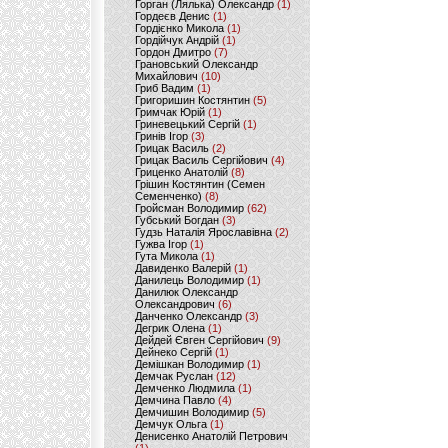
Горган (Лялька) Олександр
(1)
Гордеєв Денис
(1)
Гордієнко Микола
(1)
Гордійчук Андрій
(1)
Гордон Дмитро
(7)
Грановський Олександр
Михайлович
(10)
Гриб Вадим
(1)
Григоришин Костянтин
(5)
Гримчак Юрій
(1)
Гриневецький Сергій
(1)
Гринів Ігор
(3)
Грицак Василь
(2)
Грицак Василь Сергійович
(4)
Гриценко Анатолій
(8)
Грішин Костянтин (Семен
Семенченко)
(8)
Гройсман Володимир
(62)
Губський Богдан
(3)
Гудзь Наталія Ярославівна
(2)
Гужва Ігор
(1)
Гута Микола
(1)
Давиденко Валерій
(1)
Данилець Володимир
(1)
Данилюк Олександр
Олександрович
(6)
Данченко Олександр
(3)
Дегрик Олена
(1)
Дейдей Євген Сергійович
(9)
Дейнеко Сергій
(1)
Демішкан Володимир
(1)
Демчак Руслан
(12)
Демченко Людмила
(1)
Демчина Павло
(4)
Демчишин Володимир
(5)
Демчук Ольга
(1)
Денисенко Анатолій Петрович