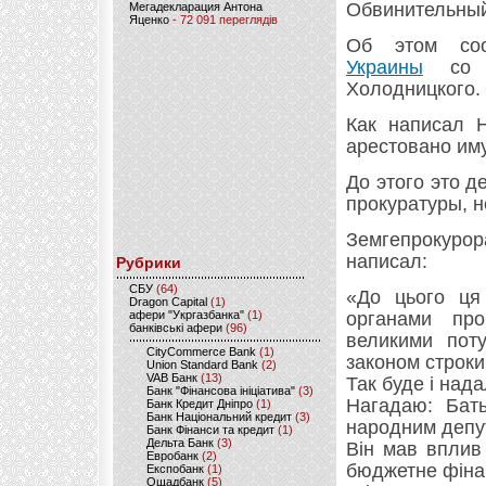
Обвинительный
Мегадекларация Антона
Яценко
- 72 091 переглядів
Об этом с
Украины
со с
Холодницкого.
Как написал 
арестовано иму
До этого это д
прокуратуры, 
Земгепрокуро
написал:
Рубрики
CБУ
(64)
«До цього ця 
Dragon Capital
(1)
афери "Укргазбанка"
(1)
органами про
банківські афери
(96)
великими поту
CityCommerce Bank
(1)
законом строк
Union Standard Bank
(2)
VAB Банк
(13)
Так буде і нада
Банк "Фінансова ініціатива"
(3)
Нагадаю: Бат
Банк Кредит Дніпро
(1)
Банк Національний кредит
(3)
народним депут
Банк Фінанси та кредит
(1)
Дельта Банк
(3)
Він мав вплив
Евробанк
(2)
бюджетне фінан
Експобанк
(1)
Ощадбанк
(5)