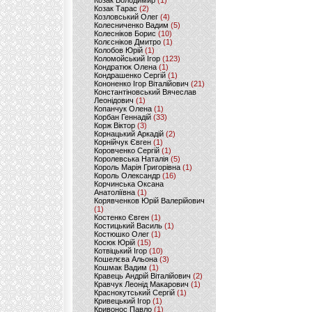
Козак Володимир
(1)
Козак Тарас
(2)
Козловський Олег
(4)
Колесниченко Вадим
(5)
Колесніков Борис
(10)
Колєсніков Дмитро
(1)
Колобов Юрій
(1)
Коломойський Ігор
(123)
Кондратюк Олена
(1)
Кондрашенко Сергій
(1)
Кононенко Ігор Віталійович
(21)
Константіновський Вячеслав
Леонідович
(1)
Копанчук Олена
(1)
Корбан Геннадій
(33)
Корж Віктор
(3)
Корнацький Аркадій
(2)
Корнійчук Євген
(1)
Коровченко Сергій
(1)
Королевська Наталія
(5)
Король Марія Григорівна
(1)
Король Олександр
(16)
Корчинська Оксана
Анатоліївна
(1)
Корявченков Юрій Валерійович
(1)
Костенко Євген
(1)
Костицький Василь
(1)
Костюшко Олег
(1)
Косюк Юрій
(15)
Котвіцький Ігор
(10)
Кошелєва Альона
(3)
Кошмак Вадим
(1)
Кравець Андрій Віталійович
(2)
Кравчук Леонід Макарович
(1)
Краснокутський Сергій
(1)
Кривецький Ігор
(1)
Кривонос Павло
(1)