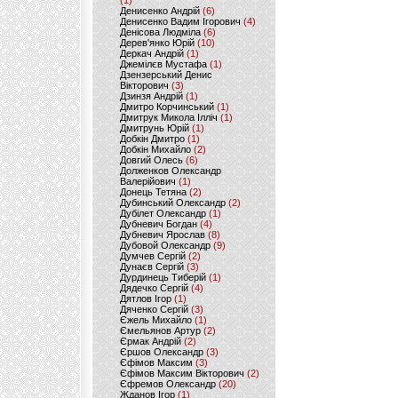
(1)
Денисенко Андрій
(6)
Денисенко Вадим Ігорович
(4)
Денісова Людміла
(6)
Дерев'янко Юрій
(10)
Деркач Андрій
(1)
Джемілєв Мустафа
(1)
Дзензерський Денис
Вікторович
(3)
Дзинзя Андрій
(1)
Дмитро Корчинський
(1)
Дмитрук Микола Ілліч
(1)
Дмитрунь Юрій
(1)
Добкін Дмитро
(1)
Добкін Михайло
(2)
Довгий Олесь
(6)
Долженков Олександр
Валерійович
(1)
Донець Тетяна
(2)
Дубинський Олександр
(2)
Дубілет Олександр
(1)
Дубневич Богдан
(4)
Дубневич Ярослав
(8)
Дубовой Олександр
(9)
Думчев Сергій
(2)
Дунаєв Сергій
(3)
Дурдинець Тиберій
(1)
Дядечко Сергій
(4)
Дятлов Ігор
(1)
Дяченко Сергій
(3)
Єжель Михайло
(1)
Ємельянов Артур
(2)
Єрмак Андрій
(2)
Єршов Олександр
(3)
Єфімов Максим
(3)
Єфімов Максим Вікторович
(2)
Єфремов Олександр
(20)
Жданов Ігор
(1)