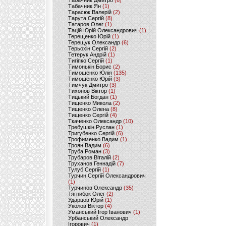
Табачник Дмитро
(6)
Табачник Ян
(1)
Тарасюк Валерій
(2)
Тарута Сергій
(8)
Татаров Олег
(1)
Тацій Юрій Олександрович
(1)
Терещенко Юрій
(1)
Терещук Олександр
(6)
Терьохін Сергій
(2)
Тетерук Андрій
(1)
Тигіпко Сергій
(1)
Тимонькін Борис
(2)
Тимошенко Юлія
(135)
Тимошенко Юрій
(3)
Тимчук Дмитро
(3)
Тихонов Віктор
(1)
Тицький Богдан
(1)
Тищенко Микола
(2)
Тищенко Олена
(8)
Тищенко Сергій
(4)
Ткаченко Олександр
(10)
Требушкін Руслан
(1)
Тригубенко Сергій
(6)
Трофименко Вадим
(1)
Троян Вадим
(6)
Труба Роман
(3)
Трубаров Віталій
(2)
Труханов Геннадій
(7)
Тулуб Сергій
(1)
Турчин Сергій Олександрович
(1)
Турчинов Олександр
(35)
Тягнибок Олег
(2)
Ударцов Юрій
(1)
Уколов Віктор
(4)
Уманський Ігор Іванович
(1)
Урбанський Олександр
Ігорович
(1)