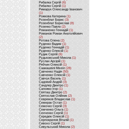
Рибалка Сергій
(6)
Рибалко Сергій
(1)
Римарук Олександр Іванович
(1)
Рожкова Катерина
(1)
Розенблат Борис
(3)
Розенблат Борислав
(8)
Розенко Павло
(2)
Романенко Геннадій
(1)
Романов Роман Анатолійович
(2)
Ротова Олена
(2)
Руденко Вадим
(1)
Руденко Геннадій
(1)
Руденко Олексій
(1)
Рудик Сергій
(6)
Рудьковський Микола
(1)
Руслан Арсірій
(1)
Рябчин Олексій
(1)
Саакашвілі Міхеіл
(28)
Савченко Надія
(50)
Савченко Олексій
(1)
Савчук Василь
(1)
Садовий Андрій
(3)
Сандлер Дмитро
(1)
Сапожко Ігор
(1)
Святаш Дмитро
(2)
Святослав Олійник
(2)
Севрюков Владислав
(1)
Семерак Остап
(1)
Семочко Сергій
(3)
Семченко Ольга
(1)
Сенченко Сергій
(1)
Середюк Олексій
(1)
Серпокрилов Віталій
(1)
Сивохо Сергій
(1)
Сивульський Микола
(2)