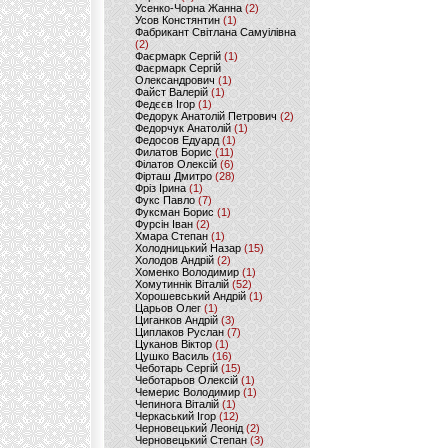
Усенко-Чорна Жанна
(2)
Усов Констянтин
(1)
Фабрикант Світлана Самуілівна
(2)
Фаєрмарк Сергій
(1)
Фаєрмарк Сергій
Олександрович
(1)
Файст Валерій
(1)
Федєєв Ігор
(1)
Федорук Анатолій Петрович
(2)
Федорчук Анатолій
(1)
Федосов Едуард
(1)
Филатов Борис
(11)
Філатов Олексій
(6)
Фірташ Дмитро
(28)
Фріз Ірина
(1)
Фукс Павло
(7)
Фуксман Борис
(1)
Фурсін Іван
(2)
Хмара Степан
(1)
Холодницький Назар
(15)
Холодов Андрій
(2)
Хоменко Володимир
(1)
Хомутиннік Віталій
(52)
Хорошевський Андрій
(1)
Царьов Олег
(1)
Циганков Андрій
(3)
Циплаков Руслан
(7)
Цуканов Віктор
(1)
Цушко Василь
(16)
Чеботарь Сергій
(15)
Чеботарьов Олексій
(1)
Чемерис Володимир
(1)
Чепинога Віталій
(1)
Черкаський Ігор
(12)
Черновецький Леонід
(2)
Черновецький Степан
(3)