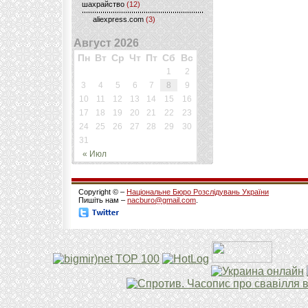
шахрайство
(12)
aliexpress.com
(3)
Август 2026
Пн
Вт
Ср
Чт
Пт
Сб
Вс
1
2
3
4
5
6
7
8
9
10
11
12
13
14
15
16
17
18
19
20
21
22
23
24
25
26
27
28
29
30
31
« Июл
Copyright © –
Національне Бюро Розслідувань України
Пишіть нам –
nacburo@gmail.com
.