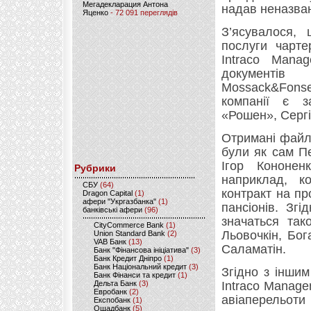
Мегадекларация Антона
надав неназван
Яценко
- 72 091 переглядів
З’ясувалося, 
послуги чарте
Intraco Mana
документі
Mossack&Fonse
компанії є з
«Рошен», Сергі
Отримані файли
були як сам Пе
Ігор Кононен
Рубрики
наприклад, к
CБУ
(64)
контракт на п
Dragon Capital
(1)
афери "Укргазбанка"
(1)
пансіонів. Згі
банківські афери
(96)
значаться так
CityCommerce Bank
(1)
Льовочкін, Бог
Union Standard Bank
(2)
VAB Банк
(13)
Саламатін.
Банк "Фінансова ініціатива"
(3)
Банк Кредит Дніпро
(1)
Банк Національний кредит
(3)
Згідно з інши
Банк Фінанси та кредит
(1)
Дельта Банк
(3)
Intraco Manage
Евробанк
(2)
авіаперельоти
Експобанк
(1)
Ощадбанк
(5)