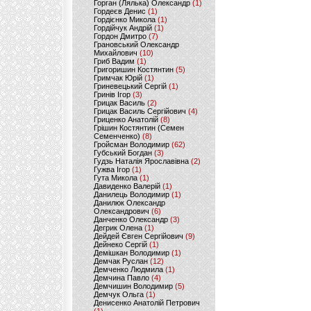
Горган (Лялька) Олександр
(1)
Гордеєв Денис
(1)
Гордієнко Микола
(1)
Гордійчук Андрій
(1)
Гордон Дмитро
(7)
Грановський Олександр
Михайлович
(10)
Гриб Вадим
(1)
Григоришин Костянтин
(5)
Гримчак Юрій
(1)
Гриневецький Сергій
(1)
Гринів Ігор
(3)
Грицак Василь
(2)
Грицак Василь Сергійович
(4)
Гриценко Анатолій
(8)
Грішин Костянтин (Семен
Семенченко)
(8)
Гройсман Володимир
(62)
Губський Богдан
(3)
Гудзь Наталія Ярославівна
(2)
Гужва Ігор
(1)
Гута Микола
(1)
Давиденко Валерій
(1)
Данилець Володимир
(1)
Данилюк Олександр
Олександрович
(6)
Данченко Олександр
(3)
Дегрик Олена
(1)
Дейдей Євген Сергійович
(9)
Дейнеко Сергій
(1)
Демішкан Володимир
(1)
Демчак Руслан
(12)
Демченко Людмила
(1)
Демчина Павло
(4)
Демчишин Володимир
(5)
Демчук Ольга
(1)
Денисенко Анатолій Петрович