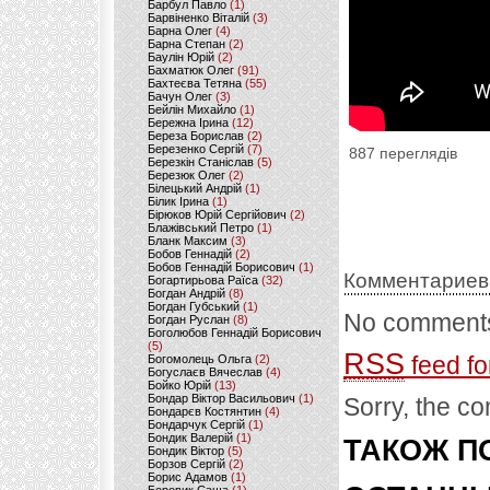
Барбул Павло
(1)
Барвіненко Віталій
(3)
Барна Олег
(4)
Барна Степан
(2)
Баулін Юрій
(2)
Бахматюк Олег
(91)
Бахтеєва Тетяна
(55)
Бачун Олег
(3)
Бейлін Михайло
(1)
Бережна Ірина
(12)
Береза Борислав
(2)
Березенко Сергій
(7)
887 переглядів
Березкін Станіслав
(5)
Березюк Олег
(2)
Білецький Андрій
(1)
Білик Ірина
(1)
Бірюков Юрій Сергійович
(2)
Блажівський Петро
(1)
Бланк Максим
(3)
Бобов Геннадій
(2)
Бобов Геннадій Борисович
(1)
Комментариев
Богартирьова Раїса
(32)
Богдан Андрій
(8)
Богдан Губський
(1)
No comments
Богдан Руслан
(8)
Боголюбов Геннадій Борисович
(5)
RSS
feed fo
Богомолець Ольга
(2)
Богуслаєв Вячеслав
(4)
Бойко Юрій
(13)
Бондар Віктор Васильович
(1)
Sorry, the co
Бондарєв Костянтин
(4)
Бондарчук Сергій
(1)
Бондик Валерій
(1)
ТАКОЖ ПО
Бондик Віктор
(5)
Борзов Сергiй
(2)
Борис Адамов
(1)