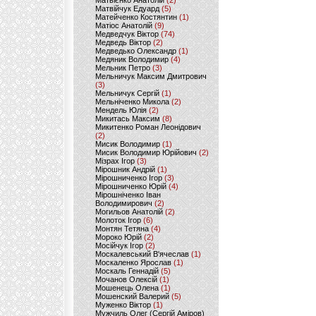
Матвієнко Анатолій
(2)
Матвійчук Едуард
(5)
Матейченко Костянтин
(1)
Матіос Анатолій
(9)
Медведчук Віктор
(74)
Медведь Віктор
(2)
Медведько Олександр
(1)
Медяник Володимир
(4)
Мельник Петро
(3)
Мельничук Максим Дмитрович
(3)
Мельничук Сергій
(1)
Мельніченко Микола
(2)
Мендель Юлія
(2)
Микитась Максим
(8)
Микитенко Роман Леонідович
(2)
Мисик Володимир
(1)
Мисик Володимир Юрійович
(2)
Мізрах Ігор
(3)
Мірошник Андрій
(1)
Мірошниченко Ігор
(3)
Мірошниченко Юрій
(4)
Мірошніченко Іван
Володимирович
(2)
Могильов Анатолій
(2)
Молоток Ігор
(6)
Монтян Тетяна
(4)
Мороко Юрій
(2)
Мосійчук Ігор
(2)
Москалевський В'ячеслав
(1)
Москаленко Ярослав
(1)
Москаль Геннадій
(5)
Мочанов Олексій
(1)
Мошенець Олена
(1)
Мошенский Валерий
(5)
Муженко Віктор
(1)
Мужчиль Олег (Сергій Аміров)