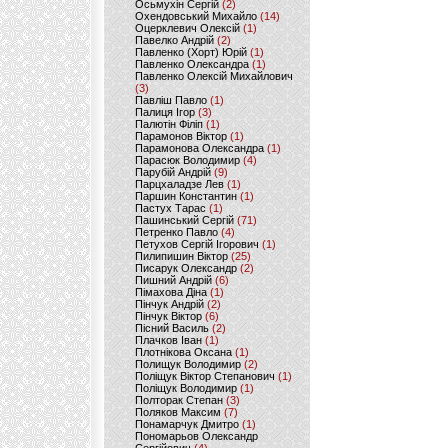
Осьмухін Сергій
(2)
Охендовський Михайло
(14)
Оцерклевич Олексій
(1)
Павелко Андрій
(2)
Павленко (Хорт) Юрій
(1)
Павленко Олександра
(1)
Павленко Олексій Михайлович
(3)
Павліш Павло
(1)
Палиця Ігор
(3)
Палютін Філіп
(1)
Парамонов Віктор
(1)
Парамонова Олександра
(1)
Парасюк Володимир
(4)
Парубій Андрій
(9)
Парцхаладзе Лев
(1)
Паршин Константин
(1)
Пастух Тарас
(1)
Пашинський Сергій
(71)
Петренко Павло
(4)
Петухов Сергій Ігорович
(1)
Пилипишин Віктор
(25)
Писарук Олександр
(2)
Пишний Андрій
(6)
Пімахова Діна
(1)
Пінчук Андрій
(2)
Пінчук Віктор
(6)
Пісний Василь
(2)
Плачков Іван
(1)
Плотнікова Оксана
(1)
Полищук Володимир
(2)
Поліщук Віктор Степанович
(1)
Поліщук Володимир
(1)
Полторак Степан
(3)
Поляков Максим
(7)
Понамарчук Дмитро
(1)
Пономарьов Олександр