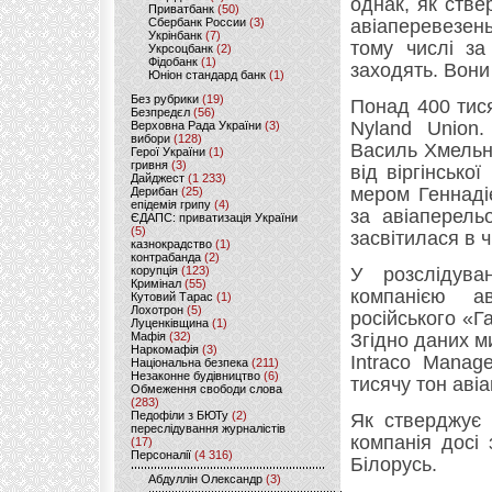
однак, як стве
Приватбанк
(50)
Сбербанк России
(3)
авіаперевезен
Укрінбанк
(7)
тому числі за
Укрсоцбанк
(2)
Фідобанк
(1)
заходять. Вони
Юніон стандард банк
(1)
Без рубрики
(19)
Понад 400 тис
Безпредєл
(56)
Nyland Union.
Верховна Рада України
(3)
вибори
(128)
Василь Хмельни
Герої України
(1)
гривня
(3)
від віргінсько
Дайджест
(1 233)
мером Геннаді
Дерибан
(25)
епідемія грипу
(4)
за авіаперель
ЄДАПС: приватизація України
(5)
засвітилася в ч
казнокрадство
(1)
контрабанда
(2)
корупція
(123)
У розслідува
Кримінал
(55)
компанією ав
Кутовий Тарас
(1)
Лохотрон
(5)
російського «
Луценківщина
(1)
Мафія
(32)
Згідно даних ми
Наркомафія
(3)
Intraco Manag
Національна безпека
(211)
Незаконне будівництво
(6)
тисячу тон авіа
Обмеження свободи слова
(283)
Педофіли з БЮТу
(2)
Як стверджує 
переслідування журналістів
компанія досі
(17)
Персоналії
(4 316)
Білорусь.
Абдуллін Олександр
(3)