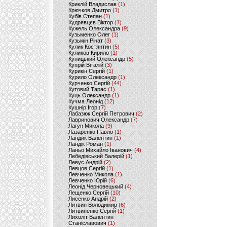
Криклій Владислав
(1)
Крючков Дмитро
(1)
Кубів Степан
(1)
Кудрявцєв Віктор
(1)
Кужель Олександра
(9)
Кузьменко Олег
(1)
Кузьмін Рінат
(3)
Кулик Костянтин
(5)
Куликов Кирило
(1)
Куницький Олександр
(5)
Купрій Віталій
(3)
Курикін Сергій
(1)
Курило Олександр
(1)
Курченко Сергій
(44)
Кутовий Тарас
(1)
Куць Олександр
(1)
Кучма Леонід
(12)
Кушнір Ігор
(7)
Лабазюк Сергій Петрович
(2)
Лавринович Олександр
(7)
Лагун Микола
(9)
Лазаренко Павло
(1)
Ландик Валентин
(1)
Ландік Роман
(1)
Ланьо Михайло Іванович
(4)
Лебедівський Валерій
(1)
Левус Андрій
(2)
Левцов Сергій
(1)
Левченко Микола
(1)
Левченко Юрій
(6)
Леонід Черновецький
(4)
Лещенко Сергій
(10)
Лисенко Андрій
(2)
Литвин Володимир
(6)
Литвиненко Сергій
(1)
Лихоліт Валентин
Станіславович
(1)