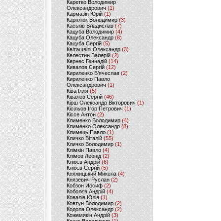
Каретко Володимир
Олександрович
(1)
Кармазін Юрій
(1)
Карплюк Володимир
(3)
Каськів Владислав
(7)
Кацуба Володимир
(4)
Кацуба Олександр
(8)
Кацуба Сергій
(5)
Квіташвілі Олександр
(3)
Келестин Валерій
(2)
Кернес Геннадій
(14)
Кивалов Сергій
(12)
Кириленко В’ячеслав
(2)
Кириленко Павло
Олександрович
(1)
Ківа Ілля
(5)
Ківалов Сергій
(46)
Кірш Олександр Вікторович
(1)
Кісільов Ігор Петрович
(1)
Кіссе Антон
(2)
Клименко Володимир
(4)
Клименко Олександр
(8)
Климець Павло
(1)
Кличко Віталій
(55)
Кличко Володимир
(1)
Клімкін Павло
(4)
Клімов Леонід
(2)
Клюєв Андрій
(6)
Клюєв Сергій
(5)
Княжицький Микола
(4)
Князевич Руслан
(2)
Кобзон Иосиф
(2)
Коболєв Андрій
(4)
Ковалів Юлія
(1)
Ковтун Володимир
(2)
Кодола Олександр
(2)
Кожемякін Андрій
(3)