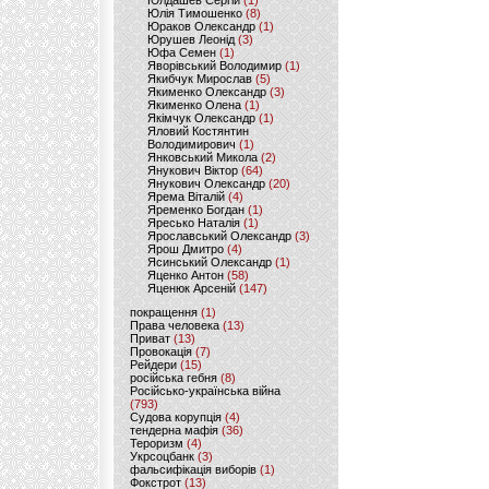
Юлдашев Сергій
(1)
Юлія Тимошенко
(8)
Юраков Олександр
(1)
Юрушев Леонід
(3)
Юфа Семен
(1)
Яворівський Володимир
(1)
Якибчук Мирослав
(5)
Якименко Олександр
(3)
Якименко Олена
(1)
Якімчук Олександр
(1)
Яловий Костянтин
Володимирович
(1)
Янковський Микола
(2)
Янукович Віктор
(64)
Янукович Олександр
(20)
Ярема Віталій
(4)
Яременко Богдан
(1)
Яресько Наталія
(1)
Ярославський Олександр
(3)
Ярош Дмитро
(4)
Ясинський Олександр
(1)
Яценко Антон
(58)
Яценюк Арсеній
(147)
покращення
(1)
Права человека
(13)
Приват
(13)
Провокація
(7)
Рейдери
(15)
російська гебня
(8)
Російсько-українська війна
(793)
Судова корупція
(4)
тендерна мафія
(36)
Тероризм
(4)
Укрсоцбанк
(3)
фальсифікація виборів
(1)
Фокстрот
(13)