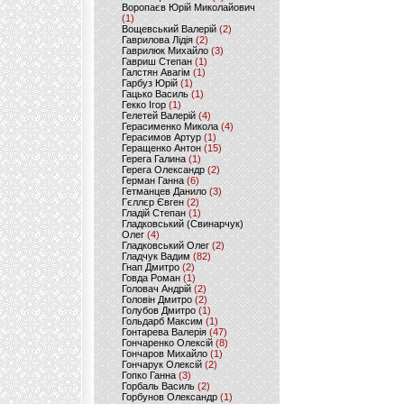
Воропаєв Юрій Миколайович
(1)
Вощевський Валерій
(2)
Гаврилова Лідія
(2)
Гаврилюк Михайло
(3)
Гавриш Степан
(1)
Галстян Авагім
(1)
Гарбуз Юрій
(1)
Гацько Василь
(1)
Гекко Ігор
(1)
Гелетей Валерій
(4)
Герасименко Микола
(4)
Герасимов Артур
(1)
Геращенко Антон
(15)
Герега Галина
(1)
Герега Олександр
(2)
Герман Ганна
(6)
Гетманцев Данило
(3)
Гєллєр Євген
(2)
Гладій Степан
(1)
Гладковський (Свинарчук)
Олег
(4)
Гладковський Олег
(2)
Гладчук Вадим
(82)
Гнап Дмитро
(2)
Говда Роман
(1)
Головач Андрій
(2)
Головін Дмитро
(2)
Голубов Дмитро
(1)
Гольдарб Максим
(1)
Гонтарева Валерія
(47)
Гончаренко Олексій
(8)
Гончаров Михайло
(1)
Гончарук Олексій
(2)
Гопко Ганна
(3)
Горбаль Василь
(2)
Горбунов Олександр
(1)