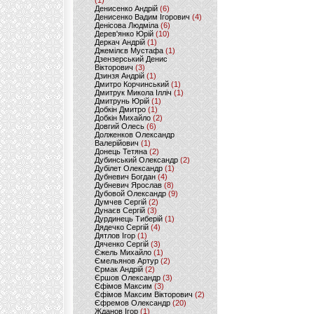
(1)
Денисенко Андрій
(6)
Денисенко Вадим Ігорович
(4)
Денісова Людміла
(6)
Дерев'янко Юрій
(10)
Деркач Андрій
(1)
Джемілєв Мустафа
(1)
Дзензерський Денис
Вікторович
(3)
Дзинзя Андрій
(1)
Дмитро Корчинський
(1)
Дмитрук Микола Ілліч
(1)
Дмитрунь Юрій
(1)
Добкін Дмитро
(1)
Добкін Михайло
(2)
Довгий Олесь
(6)
Долженков Олександр
Валерійович
(1)
Донець Тетяна
(2)
Дубинський Олександр
(2)
Дубілет Олександр
(1)
Дубневич Богдан
(4)
Дубневич Ярослав
(8)
Дубовой Олександр
(9)
Думчев Сергій
(2)
Дунаєв Сергій
(3)
Дурдинець Тиберій
(1)
Дядечко Сергій
(4)
Дятлов Ігор
(1)
Дяченко Сергій
(3)
Єжель Михайло
(1)
Ємельянов Артур
(2)
Єрмак Андрій
(2)
Єршов Олександр
(3)
Єфімов Максим
(3)
Єфімов Максим Вікторович
(2)
Єфремов Олександр
(20)
Жданов Ігор
(1)