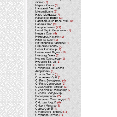
Лісник
(7)
Мураєв Євген
(6)
Нагорний Анатолій
Миколайович
(1)
Наем Мустафа
(7)
Назаренко Віктор
(3)
Наливайченко Валентин
(10)
Насалик Ігор
(9)
Насіров Роман
(21)
Негой Федір Федорович
(1)
Недава Олег
(4)
Немодрук Наталія
(1)
Низенко Олег
(1)
Ничипоренко Валентин
(1)
Німченко Василь
(2)
Новак Славомір
(1)
Новинський Вадим
(16)
Новосад Ганна
(1)
Носаль Олександр
(1)
Нусенкіс Віктор
(1)
Оверко Ігор
(1)
Овчаренко В'ячеслав
Андрійович
(1)
Огнєвіч Злата
(3)
Одарченко Юрій
(1)
Олійник Володимир
(4)
Олійник Святослав
(2)
Омельченко Григорій
(3)
Омельченко Олександр
(7)
Омелян Володимир
Володимирович
(2)
Онищенко Олександр
(15)
Оністрат Андрій
(6)
Оніщук Микола
(3)
Осика Сергій
(4)
Остафійчук Григорій
(1)
Острікова Тетяна
(1)