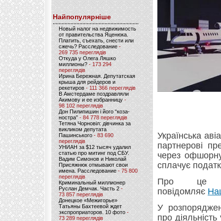
Найпопулярніше
Новый налог на недвижимость
от правительства Яценюка.
Платить, съехать, снести или
сжечь? Расследование
-
269 735 переглядів
Откуда у Олега Ляшко
миллионы?
- 173 294
переглядів
Ирина Бережная. Депутатская
крыша для рейдеров и
рекетиров
- 111 366 переглядів
В Амстердаме поздравляли
Акимову и ее избранницу
-
98 102 переглядів
Дон Пилипишин і його “коза-
ностра”
- 84 778 переглядів
Тетяна Чорновіл: дівчинка за
викликом депутата
Українська аві
Пашинського
- 83 690
переглядів
партнерові пр
УНИАН за $12 тысяч удалил
статью про митинг под СБУ.
через офшорну
Вадим Симонов и Николай
сплачує податки
Присяжнюк отмывают свои
имена. Расследование
- 75 800
переглядів
Про це й
Криминальный миллионер
Руслан Демчак. Часть 2
-
повідомляє
На
73 857 переглядів
Донецкое «Межигорье»
У розпорядже
Татьяны Бахтеевой ждет
экспроприаторов. 10 фото
-
про діяльність 
73 289 переглядів