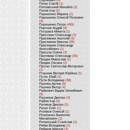
Сергійович
(4)
Попко Сергій
(1)
Поплавський Михайло
(2)
Попов Ігор
(2)
Порошенко Марина
(1)
Порошенко Олексій Петрович
(4)
Порошенко Петро
(465)
Портнов Андрій
(9)
Потураєв Микита
(1)
Прессман Олександр
(3)
Присяжнюк Анатолій
(5)
Присяжнюк Микола
(38)
Присяжнюк Олександр
Анатолійович
(1)
Притула Олена
(3)
Прогнімак Олександр
(35)
Продан Мирослав
(1)
Продан Оксана
(2)
Протас Святослав Вікторович
(1)
Пташник Вікторія Юріївна
(1)
Путас Юрій
(1)
Путін Володимир
(38)
Пшонка Артем
(8)
Пшонка Віктор
(4)
Рабінович Вадим Зіновійович
(6)
Разумков Дмитро
(3)
Райнін Ігор
(5)
Ратніков Дмитро
(1)
Рачук Олег
(1)
Резніков Олексій
(1)
Резніченко Валентин
Михайлович
(1)
Речинський Станіслав
(1)
Рибак Володимир
(1)
Рибаков Микола
(1)