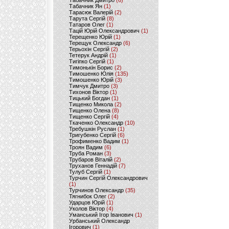
Табачник Дмитро
(6)
Табачник Ян
(1)
Тарасюк Валерій
(2)
Тарута Сергій
(8)
Татаров Олег
(1)
Тацій Юрій Олександрович
(1)
Терещенко Юрій
(1)
Терещук Олександр
(6)
Терьохін Сергій
(2)
Тетерук Андрій
(1)
Тигіпко Сергій
(1)
Тимонькін Борис
(2)
Тимошенко Юлія
(135)
Тимошенко Юрій
(3)
Тимчук Дмитро
(3)
Тихонов Віктор
(1)
Тицький Богдан
(1)
Тищенко Микола
(2)
Тищенко Олена
(8)
Тищенко Сергій
(4)
Ткаченко Олександр
(10)
Требушкін Руслан
(1)
Тригубенко Сергій
(6)
Трофименко Вадим
(1)
Троян Вадим
(6)
Труба Роман
(3)
Трубаров Віталій
(2)
Труханов Геннадій
(7)
Тулуб Сергій
(1)
Турчин Сергій Олександрович
(1)
Турчинов Олександр
(35)
Тягнибок Олег
(2)
Ударцов Юрій
(1)
Уколов Віктор
(4)
Уманський Ігор Іванович
(1)
Урбанський Олександр
Ігорович
(1)