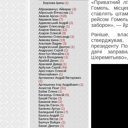
«Приватний лі
Борзова Ірина
(1)
Гомель, місце
Абромавичус Айварас
(2)
Аброськін В’ячеслав
(1)
ставлять штам
Аваков Арсен
(318)
рейсом Гомел
Аврамов Іван
(7)
Адамовський Андрій
(2)
заборон», — йд
Адаріч Олександр
(1)
Азаров Микола
(12)
Азаров Олексій
(9)
Раніше, вла
Акименко Олександр
(1)
стверджував
Акімова Ірина
(13)
Альперін Вадим
(3)
президенту По
Андрієвський Дмитро
(1)
Андрушко Сергій
(1)
двічі заправ
Апостол Михайло
(1)
Шереметьево», 
Ар'єв Володимир
(1)
Арабей Денис
(1)
Арахамія Давид
(1)
Арбузов Сергій
(44)
Арестович Олексій
Миколайович
(1)
Артеменко Андрій Вікторович
(1)
Артюшенко Ігор Андрійович
(1)
Ахметов Рінат
(51)
Бабак Олена
(1)
Баганець Олексій
(6)
Багрій Петро
(3)
Баканов Іван
(2)
Бакулін Євген
(4)
Баленко Артур
(1)
Балицький Євген
(7)
Балога Андрій
(1)
Балога Віктор
(4)
Балчун Войцех
(1)
Банас Дмитро
(1)