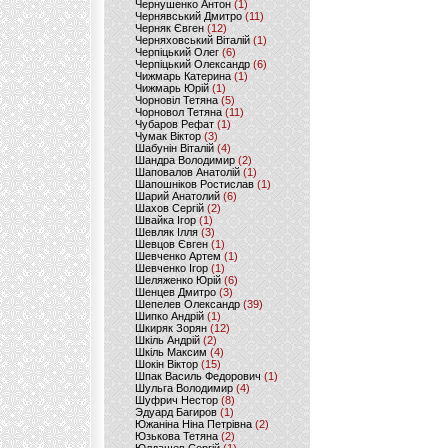
Чернушенко Антон
(1)
Чернявський Дмитро
(11)
Черняк Євген
(12)
Черняховський Віталій
(1)
Черпіцький Олег
(6)
Черпіцький Олександр
(6)
Чижмарь Катерина
(1)
Чижмарь Юрій
(1)
Чорновіл Тетяна
(5)
Чорновол Тетяна
(11)
Чубаров Рефат
(1)
Чумак Віктор
(3)
Шабунін Віталій
(4)
Шандра Володимир
(2)
Шаповалов Анатолій
(1)
Шапошніков Ростислав
(1)
Шарий Анатолий
(6)
Шахов Сергій
(2)
Швайка Ігор
(1)
Шевляк Ілля
(3)
Шевцов Євген
(1)
Шевченко Артем
(1)
Шевченко Ігор
(1)
Шеляженко Юрій
(6)
Шенцев Дмитро
(3)
Шепелев Олександр
(39)
Шипко Андрій
(1)
Шкиряк Зорян
(12)
Шкіль Андрій
(2)
Шкіль Максим
(4)
Шокін Віктор
(15)
Шпак Василь Федорович
(1)
Шульга Володимир
(4)
Шуфрич Нестор
(8)
Эдуард Багиров
(1)
Южаніна Ніна Петрівна
(2)
Юзькова Тетяна
(2)