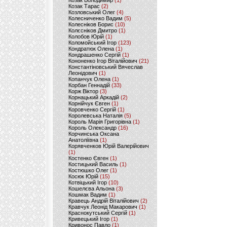
Козак Володимир
(1)
Козак Тарас
(2)
Козловський Олег
(4)
Колесниченко Вадим
(5)
Колесніков Борис
(10)
Колєсніков Дмитро
(1)
Колобов Юрій
(1)
Коломойський Ігор
(123)
Кондратюк Олена
(1)
Кондрашенко Сергій
(1)
Кононенко Ігор Віталійович
(21)
Константіновський Вячеслав
Леонідович
(1)
Копанчук Олена
(1)
Корбан Геннадій
(33)
Корж Віктор
(3)
Корнацький Аркадій
(2)
Корнійчук Євген
(1)
Коровченко Сергій
(1)
Королевська Наталія
(5)
Король Марія Григорівна
(1)
Король Олександр
(16)
Корчинська Оксана
Анатоліївна
(1)
Корявченков Юрій Валерійович
(1)
Костенко Євген
(1)
Костицький Василь
(1)
Костюшко Олег
(1)
Косюк Юрій
(15)
Котвіцький Ігор
(10)
Кошелєва Альона
(3)
Кошмак Вадим
(1)
Кравець Андрій Віталійович
(2)
Кравчук Леонід Макарович
(1)
Краснокутський Сергій
(1)
Кривецький Ігор
(1)
Кривонос Павло
(1)