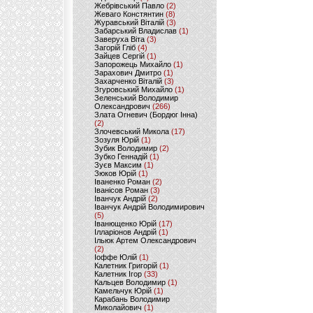
Жебрівський Павло
(2)
Жеваго Констянтин
(8)
Журавський Віталій
(3)
Забарський Владислав
(1)
Заверуха Віта
(3)
Загорій Гліб
(4)
Зайцев Сергій
(1)
Запорожець Михайло
(1)
Зарахович Дмитро
(1)
Захарченко Віталій
(3)
Згуровський Михайло
(1)
Зеленський Володимир
Олександрович
(266)
Злата Огневич (Бордюг Інна)
(2)
Злочевський Микола
(17)
Зозуля Юрій
(1)
Зубик Володимир
(2)
Зубко Геннадій
(1)
Зуєв Максим
(1)
Зюков Юрій
(1)
Іваненко Роман
(2)
Іванісов Роман
(3)
Іванчук Андрій
(2)
Іванчук Андрій Володимирович
(5)
Іванющенко Юрій
(17)
Ілларіонов Андрій
(1)
Ільюк Артем Олександрович
(2)
Іоффе Юлій
(1)
Калетник Григорій
(1)
Калетник Ігор
(33)
Кальцев Володимир
(1)
Камельчук Юрій
(1)
Карабань Володимир
Миколайович
(1)