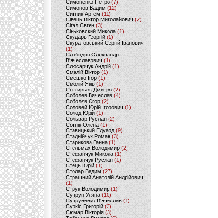
Симоненко Петро
(7)
Симонов Вадим
(12)
Ситник Артем
(11)
Сівець Віктор Миколайович
(2)
Сігал Євген
(3)
Сіньковский Микола
(1)
Скударь Георгій
(1)
Скуратовський Сергій Іванович
(1)
Слободян Олександр
В'ячеславович
(1)
Слюсарчук Андрій
(1)
Смалій Віктор
(1)
Смешко Ігор
(1)
Смолій Яків
(1)
Снєгирьов Дмитро
(2)
Соболев Вячеслав
(4)
Соболєв Єгор
(2)
Соловей Юрій Ігорович
(1)
Солод Юрій
(1)
Сольвар Руслан
(2)
Сотнік Олена
(1)
Ставицький Едуард
(9)
Стаднійчук Роман
(3)
Старикова Ганна
(1)
Стельмах Володимир
(2)
Стефанчук Микола
(1)
Стефанчук Руслан
(1)
Стець Юрій
(1)
Столар Вадим
(27)
Страшний Анатолій Андрійович
(1)
Струк Володимир
(1)
Супрун Уляна
(10)
Супруненко В'ячеслав
(1)
Суркіс Григорій
(3)
Сюмар Вікторія
(3)