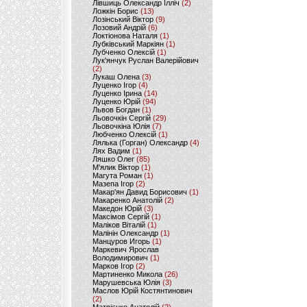
Лівшиць Олександр Ілліч
(2)
Ложкін Борис
(13)
Лозінський Віктор
(9)
Лозовий Андрій
(6)
Локтіонова Наталя
(1)
Лубківський Маркіян
(1)
Лубченко Олексій
(1)
Лук'янчук Руслан Валерійович
(2)
Лукаш Олена
(3)
Луценко Ігор
(4)
Луценко Ірина
(14)
Луценко Юрій
(94)
Львов Богдан
(1)
Льовочкін Сергій
(29)
Льовочкіна Юлія
(7)
Любченко Олексій
(1)
Лялька (Горган) Олександр
(4)
Лях Вадим
(1)
Ляшко Олег
(85)
М'ялик Віктор
(1)
Магута Роман
(1)
Мазепа Ігор
(2)
Макар'ян Давид Борисович
(1)
Макаренко Анатолій
(2)
Македон Юрій
(3)
Максімов Сергій
(1)
Маліков Віталій
(1)
Малінін Олександр
(1)
Манцуров Игорь
(1)
Маркевич Ярослав
Володимирович
(1)
Марков Ігор
(2)
Мартиненко Микола
(26)
Марушевська Юлія
(3)
Маслов Юрій Костянтинович
(2)