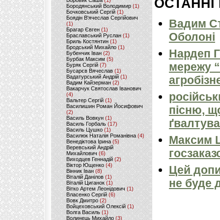
ОСТАННІ
Боровик Саша
(1)
Бородянський Володимир
(1)
Бочковський Сергій
(1)
Боядін В'ячеслав Сергійович
Вадим Ст
(1)
Брагар Євген
(1)
Оболоні
Браславський Руслан
(1)
Бриль Костянтин
(1)
Бродський Михайло
(1)
Нардеп 
Бубенчик Іван
(2)
Бурбак Максим
(5)
мережу “
Буряк Сергій
(7)
Бусарєв Вячеслав
(1)
Вадатурський Андрій
(1)
агробізн
Вадим Кайзерман
(2)
Вакарчук Святослав Іванович
російськ
(4)
Вальтер Сергій
(1)
Василишин Роман Йосифович
пісню, щ
(2)
Василь Вовкун
(1)
ґвалтува
Василь Горбаль
(17)
Василь Цушко
(1)
Василюк Наталія Романівна
(4)
Максим 
Венедіктова Ірина
(5)
Веревський Андрій
госзаказ
Михайлович
(6)
Виходцев Геннадій
(2)
Віктор Ющенко
(4)
Цей допи
Вінник Іван
(8)
Віталій Данілов
(1)
не буде 
Віталій Циганок
(1)
Вітко Артем Леонідович
(1)
Власенко Сергій
(6)
Вовк Дмитро
(2)
Войцеховський Олексій
(1)
Волга Василь
(1)
Волинець Михайло
(3)