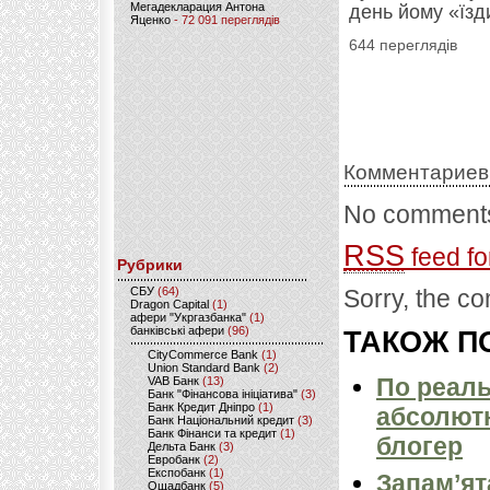
Мегадекларация Антона
день йому «їзд
Яценко
- 72 091 переглядів
644 переглядів
Комментариев
No comments
RSS
feed fo
Рубрики
CБУ
(64)
Sorry, the co
Dragon Capital
(1)
афери "Укргазбанка"
(1)
банківські афери
(96)
ТАКОЖ ПО
CityCommerce Bank
(1)
Union Standard Bank
(2)
По реал
VAB Банк
(13)
Банк "Фінансова ініціатива"
(3)
Банк Кредит Дніпро
(1)
абсолютн
Банк Національний кредит
(3)
Банк Фінанси та кредит
(1)
блогер
Дельта Банк
(3)
Евробанк
(2)
Експобанк
(1)
Запам’ят
Ощадбанк
(5)