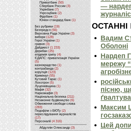
Приватбанк
(50)
— нарде
Сбербанк России
(3)
Укрінбанк
(7)
журналіс
Укрсоцбанк
(2)
Фідобанк
(1)
Юніон стандард банк
(1)
ОСТАННІ
Без рубрики
(19)
Безпредєл
(56)
Верховна Рада України
(3)
Вадим Ст
вибори
(128)
Герої України
(1)
гривня
(3)
Оболоні
Дайджест
(1 233)
Дерибан
(25)
Нардеп 
епідемія грипу
(4)
ЄДАПС: приватизація України
(5)
мережу “
казнокрадство
(1)
контрабанда
(2)
агробізн
корупція
(123)
Кримінал
(55)
Кутовий Тарас
(1)
російськ
Лохотрон
(5)
Луценківщина
(1)
пісню, щ
Мафія
(32)
Наркомафія
(3)
ґвалтува
Національна безпека
(211)
Незаконне будівництво
(6)
Обмеження свободи слова
Максим 
(283)
Педофіли з БЮТу
(2)
госзаказ
переслідування журналістів
(17)
Персоналії
(4 316)
Цей допи
Абдуллін Олександр
(3)