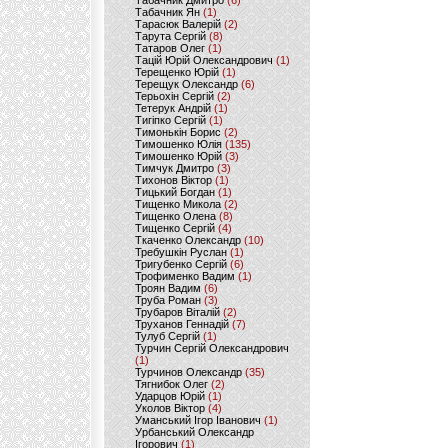
Табачник Дмитро
(6)
Табачник Ян
(1)
Тарасюк Валерій
(2)
Тарута Сергій
(8)
Татаров Олег
(1)
Тацій Юрій Олександрович
(1)
Терещенко Юрій
(1)
Терещук Олександр
(6)
Терьохін Сергій
(2)
Тетерук Андрій
(1)
Тигіпко Сергій
(1)
Тимонькін Борис
(2)
Тимошенко Юлія
(135)
Тимошенко Юрій
(3)
Тимчук Дмитро
(3)
Тихонов Віктор
(1)
Тицький Богдан
(1)
Тищенко Микола
(2)
Тищенко Олена
(8)
Тищенко Сергій
(4)
Ткаченко Олександр
(10)
Требушкін Руслан
(1)
Тригубенко Сергій
(6)
Трофименко Вадим
(1)
Троян Вадим
(6)
Труба Роман
(3)
Трубаров Віталій
(2)
Труханов Геннадій
(7)
Тулуб Сергій
(1)
Турчин Сергій Олександрович
(1)
Турчинов Олександр
(35)
Тягнибок Олег
(2)
Ударцов Юрій
(1)
Уколов Віктор
(4)
Уманський Ігор Іванович
(1)
Урбанський Олександр
Ігорович
(1)