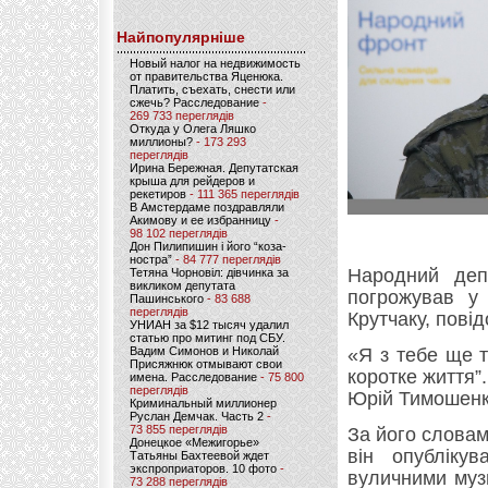
Найпопулярніше
Новый налог на недвижимость
от правительства Яценюка.
Платить, съехать, снести или
сжечь? Расследование
-
269 733 переглядів
Откуда у Олега Ляшко
миллионы?
- 173 293
переглядів
Ирина Бережная. Депутатская
крыша для рейдеров и
рекетиров
- 111 365 переглядів
В Амстердаме поздравляли
Акимову и ее избранницу
-
98 102 переглядів
Дон Пилипишин і його “коза-
ностра”
- 84 777 переглядів
Народний деп
Тетяна Чорновіл: дівчинка за
викликом депутата
погрожував у
Пашинського
- 83 688
переглядів
Крутчаку, пові
УНИАН за $12 тысяч удалил
статью про митинг под СБУ.
Вадим Симонов и Николай
«Я з тебе ще 
Присяжнюк отмывают свои
коротке життя”
имена. Расследование
- 75 800
переглядів
Юрій Тимошенко
Криминальный миллионер
Руслан Демчак. Часть 2
-
73 855 переглядів
За його словам
Донецкое «Межигорье»
він опубліку
Татьяны Бахтеевой ждет
экспроприаторов. 10 фото
-
вуличними музи
73 288 переглядів