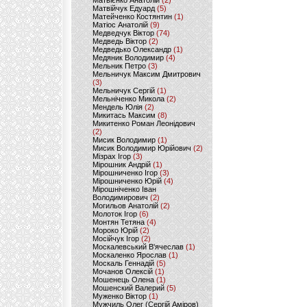
Матвієнко Анатолій
(2)
Матвійчук Едуард
(5)
Матейченко Костянтин
(1)
Матіос Анатолій
(9)
Медведчук Віктор
(74)
Медведь Віктор
(2)
Медведько Олександр
(1)
Медяник Володимир
(4)
Мельник Петро
(3)
Мельничук Максим Дмитрович
(3)
Мельничук Сергій
(1)
Мельніченко Микола
(2)
Мендель Юлія
(2)
Микитась Максим
(8)
Микитенко Роман Леонідович
(2)
Мисик Володимир
(1)
Мисик Володимир Юрійович
(2)
Мізрах Ігор
(3)
Мірошник Андрій
(1)
Мірошниченко Ігор
(3)
Мірошниченко Юрій
(4)
Мірошніченко Іван
Володимирович
(2)
Могильов Анатолій
(2)
Молоток Ігор
(6)
Монтян Тетяна
(4)
Мороко Юрій
(2)
Мосійчук Ігор
(2)
Москалевський В'ячеслав
(1)
Москаленко Ярослав
(1)
Москаль Геннадій
(5)
Мочанов Олексій
(1)
Мошенець Олена
(1)
Мошенский Валерий
(5)
Муженко Віктор
(1)
Мужчиль Олег (Сергій Аміров)