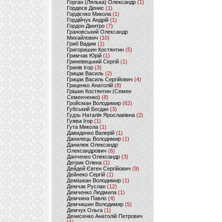
Горган (Лялька) Олександр
(1)
Гордеєв Денис
(1)
Гордієнко Микола
(1)
Гордійчук Андрій
(1)
Гордон Дмитро
(7)
Грановський Олександр
Михайлович
(10)
Гриб Вадим
(1)
Григоришин Костянтин
(5)
Гримчак Юрій
(1)
Гриневецький Сергій
(1)
Гринів Ігор
(3)
Грицак Василь
(2)
Грицак Василь Сергійович
(4)
Гриценко Анатолій
(8)
Грішин Костянтин (Семен
Семенченко)
(8)
Гройсман Володимир
(62)
Губський Богдан
(3)
Гудзь Наталія Ярославівна
(2)
Гужва Ігор
(1)
Гута Микола
(1)
Давиденко Валерій
(1)
Данилець Володимир
(1)
Данилюк Олександр
Олександрович
(6)
Данченко Олександр
(3)
Дегрик Олена
(1)
Дейдей Євген Сергійович
(9)
Дейнеко Сергій
(1)
Демішкан Володимир
(1)
Демчак Руслан
(12)
Демченко Людмила
(1)
Демчина Павло
(4)
Демчишин Володимир
(5)
Демчук Ольга
(1)
Денисенко Анатолій Петрович