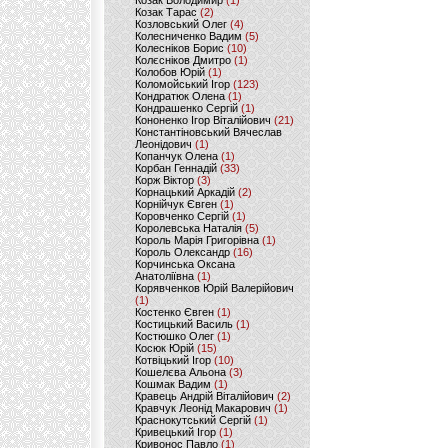
Козак Володимир
(1)
Козак Тарас
(2)
Козловський Олег
(4)
Колесниченко Вадим
(5)
Колесніков Борис
(10)
Колєсніков Дмитро
(1)
Колобов Юрій
(1)
Коломойський Ігор
(123)
Кондратюк Олена
(1)
Кондрашенко Сергій
(1)
Кононенко Ігор Віталійович
(21)
Константіновський Вячеслав
Леонідович
(1)
Копанчук Олена
(1)
Корбан Геннадій
(33)
Корж Віктор
(3)
Корнацький Аркадій
(2)
Корнійчук Євген
(1)
Коровченко Сергій
(1)
Королевська Наталія
(5)
Король Марія Григорівна
(1)
Король Олександр
(16)
Корчинська Оксана
Анатоліївна
(1)
Корявченков Юрій Валерійович
(1)
Костенко Євген
(1)
Костицький Василь
(1)
Костюшко Олег
(1)
Косюк Юрій
(15)
Котвіцький Ігор
(10)
Кошелєва Альона
(3)
Кошмак Вадим
(1)
Кравець Андрій Віталійович
(2)
Кравчук Леонід Макарович
(1)
Краснокутський Сергій
(1)
Кривецький Ігор
(1)
Кривонос Павло
(1)