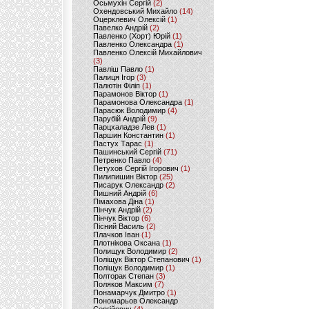
Осьмухін Сергій
(2)
Охендовський Михайло
(14)
Оцерклевич Олексій
(1)
Павелко Андрій
(2)
Павленко (Хорт) Юрій
(1)
Павленко Олександра
(1)
Павленко Олексій Михайлович
(3)
Павліш Павло
(1)
Палиця Ігор
(3)
Палютін Філіп
(1)
Парамонов Віктор
(1)
Парамонова Олександра
(1)
Парасюк Володимир
(4)
Парубій Андрій
(9)
Парцхаладзе Лев
(1)
Паршин Константин
(1)
Пастух Тарас
(1)
Пашинський Сергій
(71)
Петренко Павло
(4)
Петухов Сергій Ігорович
(1)
Пилипишин Віктор
(25)
Писарук Олександр
(2)
Пишний Андрій
(6)
Пімахова Діна
(1)
Пінчук Андрій
(2)
Пінчук Віктор
(6)
Пісний Василь
(2)
Плачков Іван
(1)
Плотнікова Оксана
(1)
Полищук Володимир
(2)
Поліщук Віктор Степанович
(1)
Поліщук Володимир
(1)
Полторак Степан
(3)
Поляков Максим
(7)
Понамарчук Дмитро
(1)
Пономарьов Олександр