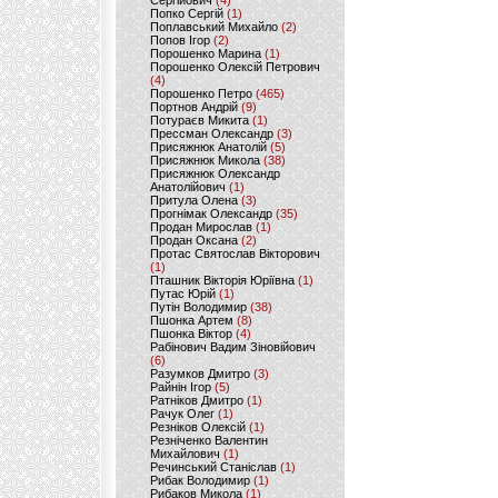
Сергійович
(4)
Попко Сергій
(1)
Поплавський Михайло
(2)
Попов Ігор
(2)
Порошенко Марина
(1)
Порошенко Олексій Петрович
(4)
Порошенко Петро
(465)
Портнов Андрій
(9)
Потураєв Микита
(1)
Прессман Олександр
(3)
Присяжнюк Анатолій
(5)
Присяжнюк Микола
(38)
Присяжнюк Олександр
Анатолійович
(1)
Притула Олена
(3)
Прогнімак Олександр
(35)
Продан Мирослав
(1)
Продан Оксана
(2)
Протас Святослав Вікторович
(1)
Пташник Вікторія Юріївна
(1)
Путас Юрій
(1)
Путін Володимир
(38)
Пшонка Артем
(8)
Пшонка Віктор
(4)
Рабінович Вадим Зіновійович
(6)
Разумков Дмитро
(3)
Райнін Ігор
(5)
Ратніков Дмитро
(1)
Рачук Олег
(1)
Резніков Олексій
(1)
Резніченко Валентин
Михайлович
(1)
Речинський Станіслав
(1)
Рибак Володимир
(1)
Рибаков Микола
(1)