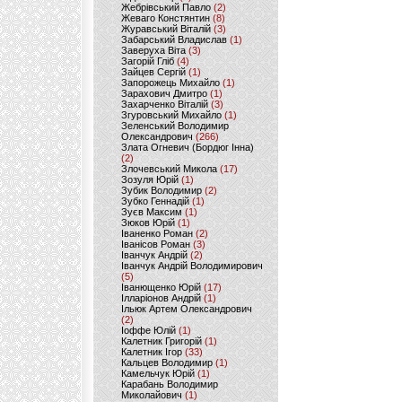
Жебрівський Павло
(2)
Жеваго Констянтин
(8)
Журавський Віталій
(3)
Забарський Владислав
(1)
Заверуха Віта
(3)
Загорій Гліб
(4)
Зайцев Сергій
(1)
Запорожець Михайло
(1)
Зарахович Дмитро
(1)
Захарченко Віталій
(3)
Згуровський Михайло
(1)
Зеленський Володимир
Олександрович
(266)
Злата Огневич (Бордюг Інна)
(2)
Злочевський Микола
(17)
Зозуля Юрій
(1)
Зубик Володимир
(2)
Зубко Геннадій
(1)
Зуєв Максим
(1)
Зюков Юрій
(1)
Іваненко Роман
(2)
Іванісов Роман
(3)
Іванчук Андрій
(2)
Іванчук Андрій Володимирович
(5)
Іванющенко Юрій
(17)
Ілларіонов Андрій
(1)
Ільюк Артем Олександрович
(2)
Іоффе Юлій
(1)
Калетник Григорій
(1)
Калетник Ігор
(33)
Кальцев Володимир
(1)
Камельчук Юрій
(1)
Карабань Володимир
Миколайович
(1)