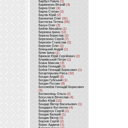
Барбул Павло
(1)
Барвіненко Віталій
(3)
Барна Олег
(4)
Барна Степан
(2)
Баулін Юрій
(2)
Бахматюк Олег
(91)
Бахтеєва Тетяна
(55)
Бачун Олег
(3)
Бейлін Михайло
(1)
Бережна Ірина
(12)
Береза Борислав
(2)
Березенко Сергій
(7)
Березкін Станіслав
(5)
Березюк Олег
(2)
Білецький Андрій
(1)
Білик Ірина
(1)
Бірюков Юрій Сергійович
(2)
Блажівський Петро
(1)
Бланк Максим
(3)
Бобов Геннадій
(2)
Бобов Геннадій Борисович
(1)
Богартирьова Раїса
(32)
Богдан Андрій
(8)
Богдан Губський
(1)
Богдан Руслан
(8)
Боголюбов Геннадій Борисович
(5)
Богомолець Ольга
(2)
Богуслаєв Вячеслав
(4)
Бойко Юрій
(13)
Бондар Віктор Васильович
(1)
Бондарєв Костянтин
(4)
Бондарчук Сергій
(1)
Бондик Валерій
(1)
Бондик Віктор
(5)
Борзов Сергiй
(2)
Борис Адамов
(1)