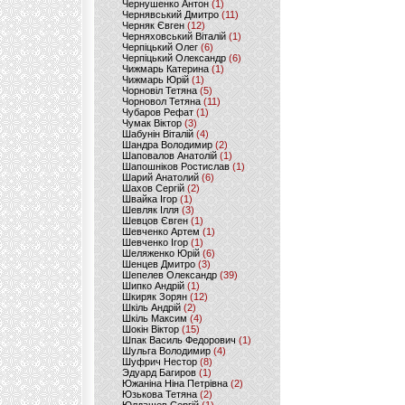
Чернушенко Антон
(1)
Чернявський Дмитро
(11)
Черняк Євген
(12)
Черняховський Віталій
(1)
Черпіцький Олег
(6)
Черпіцький Олександр
(6)
Чижмарь Катерина
(1)
Чижмарь Юрій
(1)
Чорновіл Тетяна
(5)
Чорновол Тетяна
(11)
Чубаров Рефат
(1)
Чумак Віктор
(3)
Шабунін Віталій
(4)
Шандра Володимир
(2)
Шаповалов Анатолій
(1)
Шапошніков Ростислав
(1)
Шарий Анатолий
(6)
Шахов Сергій
(2)
Швайка Ігор
(1)
Шевляк Ілля
(3)
Шевцов Євген
(1)
Шевченко Артем
(1)
Шевченко Ігор
(1)
Шеляженко Юрій
(6)
Шенцев Дмитро
(3)
Шепелев Олександр
(39)
Шипко Андрій
(1)
Шкиряк Зорян
(12)
Шкіль Андрій
(2)
Шкіль Максим
(4)
Шокін Віктор
(15)
Шпак Василь Федорович
(1)
Шульга Володимир
(4)
Шуфрич Нестор
(8)
Эдуард Багиров
(1)
Южаніна Ніна Петрівна
(2)
Юзькова Тетяна
(2)