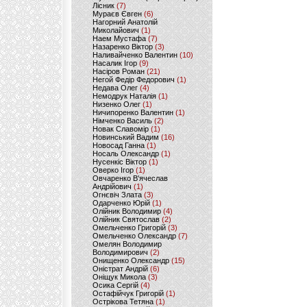
Лісник
(7)
Мураєв Євген
(6)
Нагорний Анатолій
Миколайович
(1)
Наем Мустафа
(7)
Назаренко Віктор
(3)
Наливайченко Валентин
(10)
Насалик Ігор
(9)
Насіров Роман
(21)
Негой Федір Федорович
(1)
Недава Олег
(4)
Немодрук Наталія
(1)
Низенко Олег
(1)
Ничипоренко Валентин
(1)
Німченко Василь
(2)
Новак Славомір
(1)
Новинський Вадим
(16)
Новосад Ганна
(1)
Носаль Олександр
(1)
Нусенкіс Віктор
(1)
Оверко Ігор
(1)
Овчаренко В'ячеслав
Андрійович
(1)
Огнєвіч Злата
(3)
Одарченко Юрій
(1)
Олійник Володимир
(4)
Олійник Святослав
(2)
Омельченко Григорій
(3)
Омельченко Олександр
(7)
Омелян Володимир
Володимирович
(2)
Онищенко Олександр
(15)
Оністрат Андрій
(6)
Оніщук Микола
(3)
Осика Сергій
(4)
Остафійчук Григорій
(1)
Острікова Тетяна
(1)