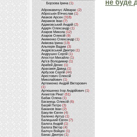
не буде 
Борзова Ірина
(1)
Абромавичус Айварас
(2)
Аброськін В’ячеслав
(1)
Аваков Арсен
(318)
Аврамов Іван
(7)
Адамовський Андрій
(2)
Адаріч Олександр
(1)
Азаров Микола
(12)
Азаров Олексій
(9)
Акименко Олександр
(1)
Акімова Ірина
(13)
Альперін Вадим
(3)
Андрієвський Дмитро
(1)
Андрушко Сергій
(1)
Апостол Михайло
(1)
Ар'єв Володимир
(1)
Арабей Денис
(1)
Арахамія Давид
(1)
Арбузов Сергій
(44)
Арестович Олексій
Миколайович
(1)
Артеменко Андрій Вікторович
(1)
Артюшенко Ігор Андрійович
(1)
Ахметов Рінат
(51)
Бабак Олена
(1)
Баганець Олексій
(6)
Багрій Петро
(3)
Баканов Іван
(2)
Бакулін Євген
(4)
Баленко Артур
(1)
Балицький Євген
(7)
Балога Андрій
(1)
Балога Віктор
(4)
Балчун Войцех
(1)
Банас Дмитро
(1)