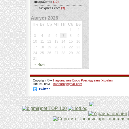
шахрайство
(12)
aliexpress.com
(3)
Август 2026
Пн
Вт
Ср
Чт
Пт
Сб
Вс
1
2
3
4
5
6
7
8
9
10
11
12
13
14
15
16
17
18
19
20
21
22
23
24
25
26
27
28
29
30
31
« Июл
Copyright © –
Національне Бюро Розслідувань України
Пишіть нам –
nacburo@gmail.com
.