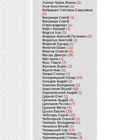
Усенко-Чорна Жанна
(2)
Усов Констянтин
(1)
Фабрикант Світлана Самуілівна
(2)
Фаєрмарк Сергій
(1)
Фаєрмарк Сергій
Олександрович
(1)
Файст Валерій
(1)
Федєєв Ігор
(1)
Федорук Анатолій Петрович
(2)
Федорчук Анатолій
(1)
Федосов Едуард
(1)
Филатов Борис
(11)
Філатов Олексій
(6)
Фірташ Дмитро
(28)
Фріз Ірина
(1)
Фукс Павло
(7)
Фуксман Борис
(1)
Фурсін Іван
(2)
Хмара Степан
(1)
Холодницький Назар
(15)
Холодов Андрій
(2)
Хоменко Володимир
(1)
Хомутиннік Віталій
(52)
Хорошевський Андрій
(1)
Царьов Олег
(1)
Циганков Андрій
(3)
Циплаков Руслан
(7)
Цуканов Віктор
(1)
Цушко Василь
(16)
Чеботарь Сергій
(15)
Чеботарьов Олексій
(1)
Чемерис Володимир
(1)
Чепинога Віталій
(1)
Черкаський Ігор
(12)
Черновецький Леонід
(2)
Черновецький Степан
(3)