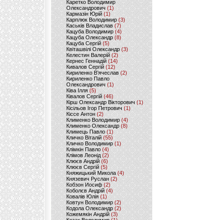
Каретко Володимир
Олександрович
(1)
Кармазін Юрій
(1)
Карплюк Володимир
(3)
Каськів Владислав
(7)
Кацуба Володимир
(4)
Кацуба Олександр
(8)
Кацуба Сергій
(5)
Квіташвілі Олександр
(3)
Келестин Валерій
(2)
Кернес Геннадій
(14)
Кивалов Сергій
(12)
Кириленко В’ячеслав
(2)
Кириленко Павло
Олександрович
(1)
Ківа Ілля
(5)
Ківалов Сергій
(46)
Кірш Олександр Вікторович
(1)
Кісільов Ігор Петрович
(1)
Кіссе Антон
(2)
Клименко Володимир
(4)
Клименко Олександр
(8)
Климець Павло
(1)
Кличко Віталій
(55)
Кличко Володимир
(1)
Клімкін Павло
(4)
Клімов Леонід
(2)
Клюєв Андрій
(6)
Клюєв Сергій
(5)
Княжицький Микола
(4)
Князевич Руслан
(2)
Кобзон Иосиф
(2)
Коболєв Андрій
(4)
Ковалів Юлія
(1)
Ковтун Володимир
(2)
Кодола Олександр
(2)
Кожемякін Андрій
(3)