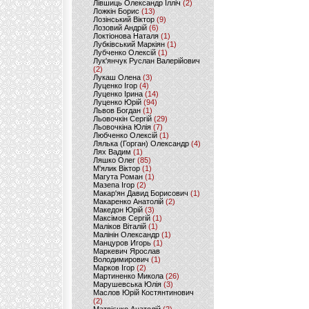
Лівшиць Олександр Ілліч
(2)
Ложкін Борис
(13)
Лозінський Віктор
(9)
Лозовий Андрій
(6)
Локтіонова Наталя
(1)
Лубківський Маркіян
(1)
Лубченко Олексій
(1)
Лук'янчук Руслан Валерійович
(2)
Лукаш Олена
(3)
Луценко Ігор
(4)
Луценко Ірина
(14)
Луценко Юрій
(94)
Львов Богдан
(1)
Льовочкін Сергій
(29)
Льовочкіна Юлія
(7)
Любченко Олексій
(1)
Лялька (Горган) Олександр
(4)
Лях Вадим
(1)
Ляшко Олег
(85)
М'ялик Віктор
(1)
Магута Роман
(1)
Мазепа Ігор
(2)
Макар'ян Давид Борисович
(1)
Макаренко Анатолій
(2)
Македон Юрій
(3)
Максімов Сергій
(1)
Маліков Віталій
(1)
Малінін Олександр
(1)
Манцуров Игорь
(1)
Маркевич Ярослав
Володимирович
(1)
Марков Ігор
(2)
Мартиненко Микола
(26)
Марушевська Юлія
(3)
Маслов Юрій Костянтинович
(2)