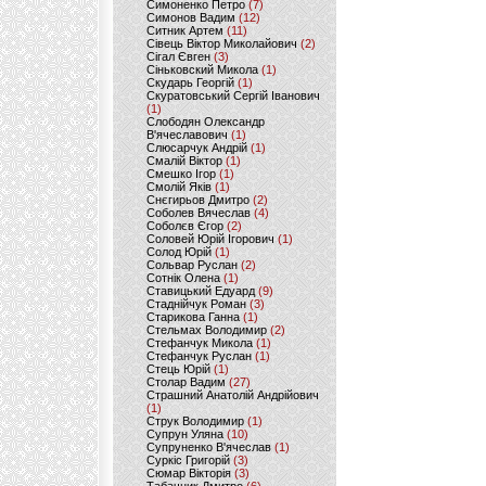
Симоненко Петро
(7)
Симонов Вадим
(12)
Ситник Артем
(11)
Сівець Віктор Миколайович
(2)
Сігал Євген
(3)
Сіньковский Микола
(1)
Скударь Георгій
(1)
Скуратовський Сергій Іванович
(1)
Слободян Олександр
В'ячеславович
(1)
Слюсарчук Андрій
(1)
Смалій Віктор
(1)
Смешко Ігор
(1)
Смолій Яків
(1)
Снєгирьов Дмитро
(2)
Соболев Вячеслав
(4)
Соболєв Єгор
(2)
Соловей Юрій Ігорович
(1)
Солод Юрій
(1)
Сольвар Руслан
(2)
Сотнік Олена
(1)
Ставицький Едуард
(9)
Стаднійчук Роман
(3)
Старикова Ганна
(1)
Стельмах Володимир
(2)
Стефанчук Микола
(1)
Стефанчук Руслан
(1)
Стець Юрій
(1)
Столар Вадим
(27)
Страшний Анатолій Андрійович
(1)
Струк Володимир
(1)
Супрун Уляна
(10)
Супруненко В'ячеслав
(1)
Суркіс Григорій
(3)
Сюмар Вікторія
(3)