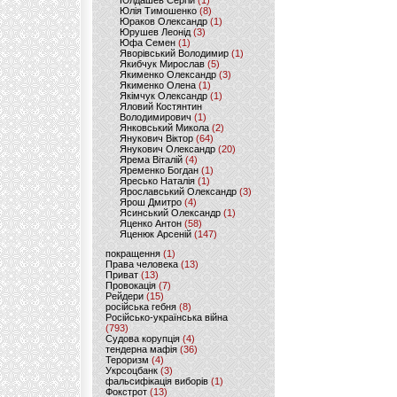
Юлдашев Сергій
(1)
Юлія Тимошенко
(8)
Юраков Олександр
(1)
Юрушев Леонід
(3)
Юфа Семен
(1)
Яворівський Володимир
(1)
Якибчук Мирослав
(5)
Якименко Олександр
(3)
Якименко Олена
(1)
Якімчук Олександр
(1)
Яловий Костянтин
Володимирович
(1)
Янковський Микола
(2)
Янукович Віктор
(64)
Янукович Олександр
(20)
Ярема Віталій
(4)
Яременко Богдан
(1)
Яресько Наталія
(1)
Ярославський Олександр
(3)
Ярош Дмитро
(4)
Ясинський Олександр
(1)
Яценко Антон
(58)
Яценюк Арсеній
(147)
покращення
(1)
Права человека
(13)
Приват
(13)
Провокація
(7)
Рейдери
(15)
російська гебня
(8)
Російсько-українська війна
(793)
Судова корупція
(4)
тендерна мафія
(36)
Тероризм
(4)
Укрсоцбанк
(3)
фальсифікація виборів
(1)
Фокстрот
(13)