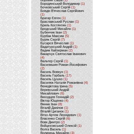
Боровик Саша
(1)
Бородянський Володимир
(1)
Бочковський Сергій
(1)
Боядін В'ячеслав Сергійович
(1)
Брагар Євген
(1)
Браславський Руслан
(1)
Бриль Костянтин
(1)
Бродський Михайло
(1)
Бубенчик Іван
(2)
Бурбак Максим
(5)
Буряк Сергій
(7)
Бусарєв Вячеслав
(1)
Вадатурський Андрій
(1)
Вадим Кайзерман
(2)
Вакарчук Святослав Іванович
(4)
Вальтер Сергій
(1)
Василишин Роман Йосифович
(2)
Василь Вовкун
(1)
Василь Горбаль
(17)
Василь Цушко
(1)
Василюк Наталія Романівна
(4)
Венедіктова Ірина
(5)
Веревський Андрій
Михайлович
(6)
Виходцев Геннадій
(2)
Віктор Ющенко
(4)
Вінник Іван
(8)
Віталій Данілов
(1)
Віталій Циганок
(1)
Вітко Артем Леонідович
(1)
Власенко Сергій
(6)
Вовк Дмитро
(2)
Войцеховський Олексій
(1)
Волга Василь
(1)
Волинець Михайло
(3)