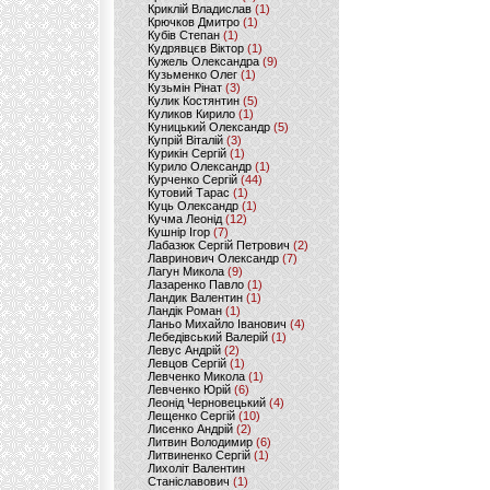
Криклій Владислав
(1)
Крючков Дмитро
(1)
Кубів Степан
(1)
Кудрявцєв Віктор
(1)
Кужель Олександра
(9)
Кузьменко Олег
(1)
Кузьмін Рінат
(3)
Кулик Костянтин
(5)
Куликов Кирило
(1)
Куницький Олександр
(5)
Купрій Віталій
(3)
Курикін Сергій
(1)
Курило Олександр
(1)
Курченко Сергій
(44)
Кутовий Тарас
(1)
Куць Олександр
(1)
Кучма Леонід
(12)
Кушнір Ігор
(7)
Лабазюк Сергій Петрович
(2)
Лавринович Олександр
(7)
Лагун Микола
(9)
Лазаренко Павло
(1)
Ландик Валентин
(1)
Ландік Роман
(1)
Ланьо Михайло Іванович
(4)
Лебедівський Валерій
(1)
Левус Андрій
(2)
Левцов Сергій
(1)
Левченко Микола
(1)
Левченко Юрій
(6)
Леонід Черновецький
(4)
Лещенко Сергій
(10)
Лисенко Андрій
(2)
Литвин Володимир
(6)
Литвиненко Сергій
(1)
Лихоліт Валентин
Станіславович
(1)