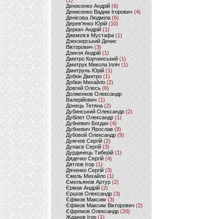
(1)
Денисенко Андрій
(6)
Денисенко Вадим Ігорович
(4)
Денісова Людміла
(6)
Дерев'янко Юрій
(10)
Деркач Андрій
(1)
Джемілєв Мустафа
(1)
Дзензерський Денис
Вікторович
(3)
Дзинзя Андрій
(1)
Дмитро Корчинський
(1)
Дмитрук Микола Ілліч
(1)
Дмитрунь Юрій
(1)
Добкін Дмитро
(1)
Добкін Михайло
(2)
Довгий Олесь
(6)
Долженков Олександр
Валерійович
(1)
Донець Тетяна
(2)
Дубинський Олександр
(2)
Дубілет Олександр
(1)
Дубневич Богдан
(4)
Дубневич Ярослав
(8)
Дубовой Олександр
(9)
Думчев Сергій
(2)
Дунаєв Сергій
(3)
Дурдинець Тиберій
(1)
Дядечко Сергій
(4)
Дятлов Ігор
(1)
Дяченко Сергій
(3)
Єжель Михайло
(1)
Ємельянов Артур
(2)
Єрмак Андрій
(2)
Єршов Олександр
(3)
Єфімов Максим
(3)
Єфімов Максим Вікторович
(2)
Єфремов Олександр
(20)
Жданов Ігор
(1)