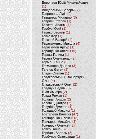
Воропаєв Юрій Миколайович
(1)
Вощевський Валерій
(2)
Гаврилова Лідія
(2)
Гаврилюк Михайло
(3)
Гавриш Степан
(1)
Галстян Авагім
(1)
Гарбуз Юрій
(1)
Гацько Василь
(1)
Гекко Ігор
(1)
Гелетей Валерій
(4)
Герасименко Микола
(4)
Герасимов Артур
(1)
Геращенко Антон
(15)
Герега Галина
(1)
Герега Олександр
(2)
Герман Ганна
(6)
Гетманцев Данило
(3)
Гєллєр Євген
(2)
Гладій Степан
(1)
Гладковський (Свинарчук)
Олег
(4)
Гладковський Олег
(2)
Гладчук Вадим
(82)
Гнап Дмитро
(2)
Говда Роман
(1)
Головач Андрій
(2)
Головін Дмитро
(2)
Голубов Дмитро
(1)
Гольдарб Максим
(1)
Гонтарева Валерія
(47)
Гончаренко Олексій
(8)
Гончаров Михайло
(1)
Гончарук Олексій
(2)
Гопко Ганна
(3)
Горбаль Василь
(2)
Горбунов Олександр
(1)