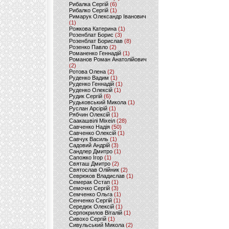
Рибалка Сергій
(6)
Рибалко Сергій
(1)
Римарук Олександр Іванович
(1)
Рожкова Катерина
(1)
Розенблат Борис
(3)
Розенблат Борислав
(8)
Розенко Павло
(2)
Романенко Геннадій
(1)
Романов Роман Анатолійович
(2)
Ротова Олена
(2)
Руденко Вадим
(1)
Руденко Геннадій
(1)
Руденко Олексій
(1)
Рудик Сергій
(6)
Рудьковський Микола
(1)
Руслан Арсірій
(1)
Рябчин Олексій
(1)
Саакашвілі Міхеіл
(28)
Савченко Надія
(50)
Савченко Олексій
(1)
Савчук Василь
(1)
Садовий Андрій
(3)
Сандлер Дмитро
(1)
Сапожко Ігор
(1)
Святаш Дмитро
(2)
Святослав Олійник
(2)
Севрюков Владислав
(1)
Семерак Остап
(1)
Семочко Сергій
(3)
Семченко Ольга
(1)
Сенченко Сергій
(1)
Середюк Олексій
(1)
Серпокрилов Віталій
(1)
Сивохо Сергій
(1)
Сивульський Микола
(2)