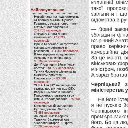
колишній мініс
такої пропози
Найпопулярніше
звільнити і щ
Новый налог на недвижимость
відомства в ру
от правительства Яценюка.
Платить, съехать, снести или
сжечь? Расследование
-
— Зовні зако
269 733 переглядів
Откуда у Олега Ляшко
збільшити фіна
миллионы?
- 173 293
52-річний Анат
переглядів
Ирина Бережная. Депутатская
право керівни
крыша для рейдеров и
рекетиров
- 111 365 переглядів
комерційна ді
В Амстердаме поздравляли
За це мають ві
Акимову и ее избранницу
-
98 102 переглядів
військових фо
Дон Пилипишин і його “коза-
ностра”
- 84 777 переглядів
міністром, поз
Тетяна Чорновіл: дівчинка за
А зараз братва
викликом депутата
Пашинського
- 83 688
переглядів
Черпіцький 
УНИАН за $12 тысяч удалил
статью про митинг под СБУ.
міністерства 
Вадим Симонов и Николай
Присяжнюк отмывают свои
— На його істе
имена. Расследование
- 75 800
переглядів
я не пускаю й
Криминальный миллионер
Руслан Демчак. Часть 2
-
Черпіцького і
73 855 переглядів
прем’єра Мико
Донецкое «Межигорье»
Татьяны Бахтеевой ждет
його. Бо ця лю
экспроприаторов. 10 фото
-
73 288 переглядів