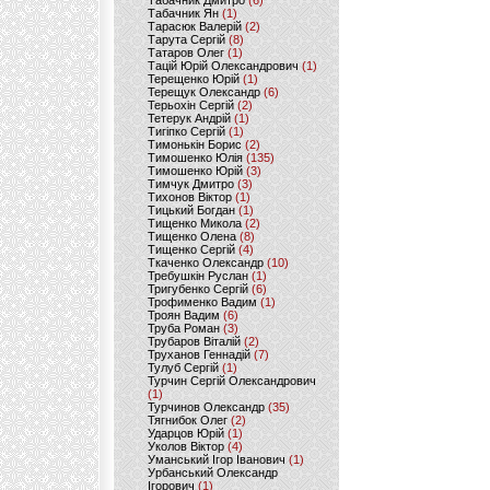
Табачник Дмитро
(6)
Табачник Ян
(1)
Тарасюк Валерій
(2)
Тарута Сергій
(8)
Татаров Олег
(1)
Тацій Юрій Олександрович
(1)
Терещенко Юрій
(1)
Терещук Олександр
(6)
Терьохін Сергій
(2)
Тетерук Андрій
(1)
Тигіпко Сергій
(1)
Тимонькін Борис
(2)
Тимошенко Юлія
(135)
Тимошенко Юрій
(3)
Тимчук Дмитро
(3)
Тихонов Віктор
(1)
Тицький Богдан
(1)
Тищенко Микола
(2)
Тищенко Олена
(8)
Тищенко Сергій
(4)
Ткаченко Олександр
(10)
Требушкін Руслан
(1)
Тригубенко Сергій
(6)
Трофименко Вадим
(1)
Троян Вадим
(6)
Труба Роман
(3)
Трубаров Віталій
(2)
Труханов Геннадій
(7)
Тулуб Сергій
(1)
Турчин Сергій Олександрович
(1)
Турчинов Олександр
(35)
Тягнибок Олег
(2)
Ударцов Юрій
(1)
Уколов Віктор
(4)
Уманський Ігор Іванович
(1)
Урбанський Олександр
Ігорович
(1)