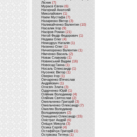
Лісник
(7)
Мураєв Євген
(6)
Нагорний Анатолій
Миколайович
(1)
Наем Мустафа
(7)
Назаренко Віктор
(3)
Наливайченко Валентин
(10)
Насалик Ігор
(9)
Насіров Роман
(21)
Негой Федір Федорович
(1)
Недава Олег
(4)
Немодрук Наталія
(1)
Низенко Олег
(1)
Ничипоренко Валентин
(1)
Німченко Василь
(2)
Новак Славомір
(1)
Новинський Вадим
(16)
Новосад Ганна
(1)
Носаль Олександр
(1)
Нусенкіс Віктор
(1)
Оверко Ігор
(1)
Овчаренко В'ячеслав
Андрійович
(1)
Огнєвіч Злата
(3)
Одарченко Юрій
(1)
Олійник Володимир
(4)
Олійник Святослав
(2)
Омельченко Григорій
(3)
Омельченко Олександр
(7)
Омелян Володимир
Володимирович
(2)
Онищенко Олександр
(15)
Оністрат Андрій
(6)
Оніщук Микола
(3)
Осика Сергій
(4)
Остафійчук Григорій
(1)
Острікова Тетяна
(1)