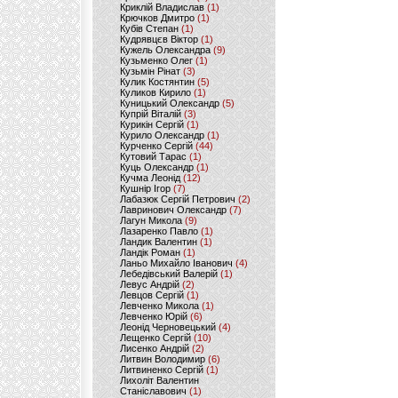
Криклій Владислав
(1)
Крючков Дмитро
(1)
Кубів Степан
(1)
Кудрявцєв Віктор
(1)
Кужель Олександра
(9)
Кузьменко Олег
(1)
Кузьмін Рінат
(3)
Кулик Костянтин
(5)
Куликов Кирило
(1)
Куницький Олександр
(5)
Купрій Віталій
(3)
Курикін Сергій
(1)
Курило Олександр
(1)
Курченко Сергій
(44)
Кутовий Тарас
(1)
Куць Олександр
(1)
Кучма Леонід
(12)
Кушнір Ігор
(7)
Лабазюк Сергій Петрович
(2)
Лавринович Олександр
(7)
Лагун Микола
(9)
Лазаренко Павло
(1)
Ландик Валентин
(1)
Ландік Роман
(1)
Ланьо Михайло Іванович
(4)
Лебедівський Валерій
(1)
Левус Андрій
(2)
Левцов Сергій
(1)
Левченко Микола
(1)
Левченко Юрій
(6)
Леонід Черновецький
(4)
Лещенко Сергій
(10)
Лисенко Андрій
(2)
Литвин Володимир
(6)
Литвиненко Сергій
(1)
Лихоліт Валентин
Станіславович
(1)