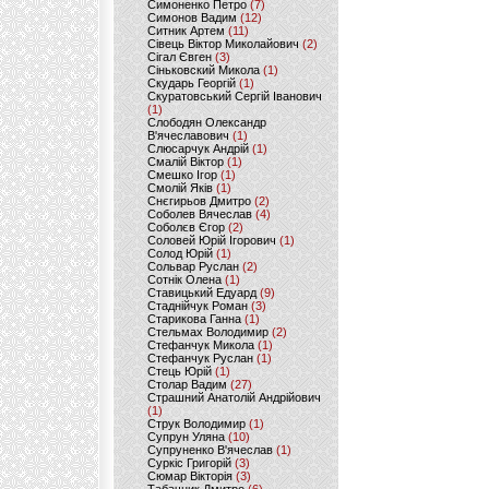
Симоненко Петро
(7)
Симонов Вадим
(12)
Ситник Артем
(11)
Сівець Віктор Миколайович
(2)
Сігал Євген
(3)
Сіньковский Микола
(1)
Скударь Георгій
(1)
Скуратовський Сергій Іванович
(1)
Слободян Олександр
В'ячеславович
(1)
Слюсарчук Андрій
(1)
Смалій Віктор
(1)
Смешко Ігор
(1)
Смолій Яків
(1)
Снєгирьов Дмитро
(2)
Соболев Вячеслав
(4)
Соболєв Єгор
(2)
Соловей Юрій Ігорович
(1)
Солод Юрій
(1)
Сольвар Руслан
(2)
Сотнік Олена
(1)
Ставицький Едуард
(9)
Стаднійчук Роман
(3)
Старикова Ганна
(1)
Стельмах Володимир
(2)
Стефанчук Микола
(1)
Стефанчук Руслан
(1)
Стець Юрій
(1)
Столар Вадим
(27)
Страшний Анатолій Андрійович
(1)
Струк Володимир
(1)
Супрун Уляна
(10)
Супруненко В'ячеслав
(1)
Суркіс Григорій
(3)
Сюмар Вікторія
(3)