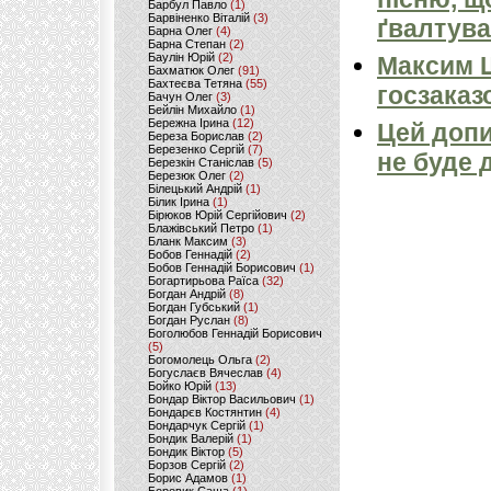
Барбул Павло
(1)
Барвіненко Віталій
(3)
ґвалтува
Барна Олег
(4)
Барна Степан
(2)
Баулін Юрій
(2)
Максим 
Бахматюк Олег
(91)
Бахтеєва Тетяна
(55)
госзаказ
Бачун Олег
(3)
Бейлін Михайло
(1)
Бережна Ірина
(12)
Цей допи
Береза Борислав
(2)
Березенко Сергій
(7)
не буде 
Березкін Станіслав
(5)
Березюк Олег
(2)
Білецький Андрій
(1)
Білик Ірина
(1)
Бірюков Юрій Сергійович
(2)
Блажівський Петро
(1)
Бланк Максим
(3)
Бобов Геннадій
(2)
Бобов Геннадій Борисович
(1)
Богартирьова Раїса
(32)
Богдан Андрій
(8)
Богдан Губський
(1)
Богдан Руслан
(8)
Боголюбов Геннадій Борисович
(5)
Богомолець Ольга
(2)
Богуслаєв Вячеслав
(4)
Бойко Юрій
(13)
Бондар Віктор Васильович
(1)
Бондарєв Костянтин
(4)
Бондарчук Сергій
(1)
Бондик Валерій
(1)
Бондик Віктор
(5)
Борзов Сергiй
(2)
Борис Адамов
(1)