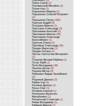
Сергійович
(4)
Попко Сергій
(1)
Поплавський Михайло
(2)
Попов Ігор
(2)
Порошенко Марина
(1)
Порошенко Олексій Петрович
(4)
Порошенко Петро
(465)
Портнов Андрій
(9)
Потураєв Микита
(1)
Прессман Олександр
(3)
Присяжнюк Анатолій
(5)
Присяжнюк Микола
(38)
Присяжнюк Олександр
Анатолійович
(1)
Притула Олена
(3)
Прогнімак Олександр
(35)
Продан Мирослав
(1)
Продан Оксана
(2)
Протас Святослав Вікторович
(1)
Пташник Вікторія Юріївна
(1)
Путас Юрій
(1)
Путін Володимир
(38)
Пшонка Артем
(8)
Пшонка Віктор
(4)
Рабінович Вадим Зіновійович
(6)
Разумков Дмитро
(3)
Райнін Ігор
(5)
Ратніков Дмитро
(1)
Рачук Олег
(1)
Резніков Олексій
(1)
Резніченко Валентин
Михайлович
(1)
Речинський Станіслав
(1)
Рибак Володимир
(1)
Рибаков Микола
(1)