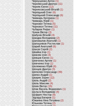
Чернушенко Антон
(1)
Чернявський Дмитро
(11)
Черняк Євген
(12)
Черняховський Віталій
(1)
Черпіцький Олег
(6)
Черпіцький Олександр
(6)
Чижмарь Катерина
(1)
Чижмарь Юрій
(1)
Чорновіл Тетяна
(5)
Чорновол Тетяна
(11)
Чубаров Рефат
(1)
Чумак Віктор
(3)
Шабунін Віталій
(4)
Шандра Володимир
(2)
Шаповалов Анатолій
(1)
Шапошніков Ростислав
(1)
Шарий Анатолий
(6)
Шахов Сергій
(2)
Швайка Ігор
(1)
Шевляк Ілля
(3)
Шевцов Євген
(1)
Шевченко Артем
(1)
Шевченко Ігор
(1)
Шеляженко Юрій
(6)
Шенцев Дмитро
(3)
Шепелев Олександр
(39)
Шипко Андрій
(1)
Шкиряк Зорян
(12)
Шкіль Андрій
(2)
Шкіль Максим
(4)
Шокін Віктор
(15)
Шпак Василь Федорович
(1)
Шульга Володимир
(4)
Шуфрич Нестор
(8)
Эдуард Багиров
(1)
Южаніна Ніна Петрівна
(2)
Юзькова Тетяна
(2)