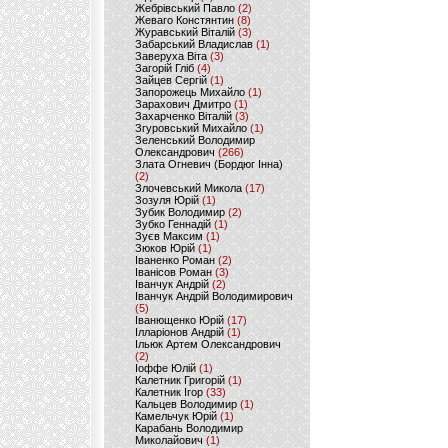
Жебрівський Павло
(2)
Жеваго Констянтин
(8)
Журавський Віталій
(3)
Забарський Владислав
(1)
Заверуха Віта
(3)
Загорій Гліб
(4)
Зайцев Сергій
(1)
Запорожець Михайло
(1)
Зарахович Дмитро
(1)
Захарченко Віталій
(3)
Згуровський Михайло
(1)
Зеленський Володимир
Олександрович
(266)
Злата Огневич (Бордюг Інна)
(2)
Злочевський Микола
(17)
Зозуля Юрій
(1)
Зубик Володимир
(2)
Зубко Геннадій
(1)
Зуєв Максим
(1)
Зюков Юрій
(1)
Іваненко Роман
(2)
Іванісов Роман
(3)
Іванчук Андрій
(2)
Іванчук Андрій Володимирович
(5)
Іванющенко Юрій
(17)
Ілларіонов Андрій
(1)
Ільюк Артем Олександрович
(2)
Іоффе Юлій
(1)
Калетник Григорій
(1)
Калетник Ігор
(33)
Кальцев Володимир
(1)
Камельчук Юрій
(1)
Карабань Володимир
Миколайович
(1)