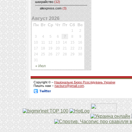
шахрайство
(12)
aliexpress.com
(3)
Август 2026
Пн
Вт
Ср
Чт
Пт
Сб
Вс
1
2
3
4
5
6
7
8
9
10
11
12
13
14
15
16
17
18
19
20
21
22
23
24
25
26
27
28
29
30
31
« Июл
Copyright © –
Національне Бюро Розслідувань України
Пишіть нам –
nacburo@gmail.com
.