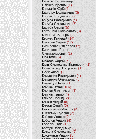
Каретко Володимир
Олександрович
(1)
Кармазін Юрій
(1)
Карплюк Володимир
(3)
Каськів Владислав
(7)
Кацуба Володимир
(4)
Кацуба Олександр
(8)
Кацуба Сергій
(5)
Квіташвілі Олександр
(3)
Келестин Валерій
(2)
Кернес Геннадій
(14)
Кивалов Сергій
(12)
Кириленко В’ячеслав
(2)
Кириленко Павло
Олександрович
(1)
Ківа Ілля
(5)
Ківалов Сергій
(46)
Кірш Олександр Вікторович
(1)
Кісільов Ігор Петрович
(1)
Кіссе Антон
(2)
Клименко Володимир
(4)
Клименко Олександр
(8)
Климець Павло
(1)
Кличко Віталій
(55)
Кличко Володимир
(1)
Клімкін Павло
(4)
Клімов Леонід
(2)
Клюєв Андрій
(6)
Клюєв Сергій
(5)
Княжицький Микола
(4)
Князевич Руслан
(2)
Кобзон Иосиф
(2)
Коболєв Андрій
(4)
Ковалів Юлія
(1)
Ковтун Володимир
(2)
Кодола Олександр
(2)
Кожемякін Андрій
(3)