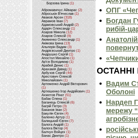
Борзова Ірина
(1)
ОПГ «Чеп
Абромавичус Айварас
(2)
Аброськін В’ячеслав
(1)
Аваков Арсен
(318)
Богдан Г
Аврамов Іван
(7)
Адамовський Андрій
(2)
рибій-ца
Адаріч Олександр
(1)
Азаров Микола
(12)
Азаров Олексій
(9)
Анатолій
Акименко Олександр
(1)
Акімова Ірина
(13)
повернут
Альперін Вадим
(3)
Андрієвський Дмитро
(1)
Андрушко Сергій
(1)
«Чепчик
Апостол Михайло
(1)
Ар'єв Володимир
(1)
Арабей Денис
(1)
ОСТАННІ
Арахамія Давид
(1)
Арбузов Сергій
(44)
Арестович Олексій
Миколайович
(1)
Вадим Ст
Артеменко Андрій Вікторович
(1)
Оболоні
Артюшенко Ігор Андрійович
(1)
Ахметов Рінат
(51)
Бабак Олена
(1)
Нардеп 
Баганець Олексій
(6)
Багрій Петро
(3)
мережу “
Баканов Іван
(2)
Бакулін Євген
(4)
агробізн
Баленко Артур
(1)
Балицький Євген
(7)
Балога Андрій
(1)
російськ
Балога Віктор
(4)
Балчун Войцех
(1)
Банас Дмитро
(1)
пісню, щ