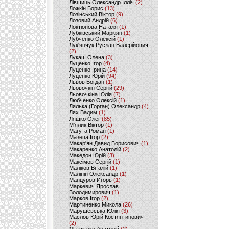
Лівшиць Олександр Ілліч
(2)
Ложкін Борис
(13)
Лозінський Віктор
(9)
Лозовий Андрій
(6)
Локтіонова Наталя
(1)
Лубківський Маркіян
(1)
Лубченко Олексій
(1)
Лук'янчук Руслан Валерійович
(2)
Лукаш Олена
(3)
Луценко Ігор
(4)
Луценко Ірина
(14)
Луценко Юрій
(94)
Львов Богдан
(1)
Льовочкін Сергій
(29)
Льовочкіна Юлія
(7)
Любченко Олексій
(1)
Лялька (Горган) Олександр
(4)
Лях Вадим
(1)
Ляшко Олег
(85)
М'ялик Віктор
(1)
Магута Роман
(1)
Мазепа Ігор
(2)
Макар'ян Давид Борисович
(1)
Макаренко Анатолій
(2)
Македон Юрій
(3)
Максімов Сергій
(1)
Маліков Віталій
(1)
Малінін Олександр
(1)
Манцуров Игорь
(1)
Маркевич Ярослав
Володимирович
(1)
Марков Ігор
(2)
Мартиненко Микола
(26)
Марушевська Юлія
(3)
Маслов Юрій Костянтинович
(2)