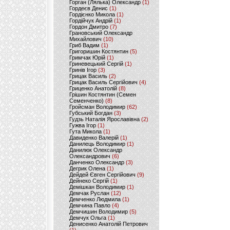
Горган (Лялька) Олександр
(1)
Гордеєв Денис
(1)
Гордієнко Микола
(1)
Гордійчук Андрій
(1)
Гордон Дмитро
(7)
Грановський Олександр
Михайлович
(10)
Гриб Вадим
(1)
Григоришин Костянтин
(5)
Гримчак Юрій
(1)
Гриневецький Сергій
(1)
Гринів Ігор
(3)
Грицак Василь
(2)
Грицак Василь Сергійович
(4)
Гриценко Анатолій
(8)
Грішин Костянтин (Семен
Семенченко)
(8)
Гройсман Володимир
(62)
Губський Богдан
(3)
Гудзь Наталія Ярославівна
(2)
Гужва Ігор
(1)
Гута Микола
(1)
Давиденко Валерій
(1)
Данилець Володимир
(1)
Данилюк Олександр
Олександрович
(6)
Данченко Олександр
(3)
Дегрик Олена
(1)
Дейдей Євген Сергійович
(9)
Дейнеко Сергій
(1)
Демішкан Володимир
(1)
Демчак Руслан
(12)
Демченко Людмила
(1)
Демчина Павло
(4)
Демчишин Володимир
(5)
Демчук Ольга
(1)
Денисенко Анатолій Петрович