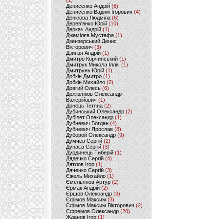
(1)
Денисенко Андрій
(6)
Денисенко Вадим Ігорович
(4)
Денісова Людміла
(6)
Дерев'янко Юрій
(10)
Деркач Андрій
(1)
Джемілєв Мустафа
(1)
Дзензерський Денис
Вікторович
(3)
Дзинзя Андрій
(1)
Дмитро Корчинський
(1)
Дмитрук Микола Ілліч
(1)
Дмитрунь Юрій
(1)
Добкін Дмитро
(1)
Добкін Михайло
(2)
Довгий Олесь
(6)
Долженков Олександр
Валерійович
(1)
Донець Тетяна
(2)
Дубинський Олександр
(2)
Дубілет Олександр
(1)
Дубневич Богдан
(4)
Дубневич Ярослав
(8)
Дубовой Олександр
(9)
Думчев Сергій
(2)
Дунаєв Сергій
(3)
Дурдинець Тиберій
(1)
Дядечко Сергій
(4)
Дятлов Ігор
(1)
Дяченко Сергій
(3)
Єжель Михайло
(1)
Ємельянов Артур
(2)
Єрмак Андрій
(2)
Єршов Олександр
(3)
Єфімов Максим
(3)
Єфімов Максим Вікторович
(2)
Єфремов Олександр
(20)
Жданов Ігор
(1)