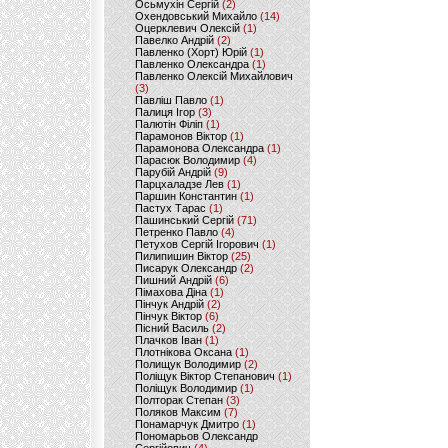
Осьмухін Сергій
(2)
Охендовський Михайло
(14)
Оцерклевич Олексій
(1)
Павелко Андрій
(2)
Павленко (Хорт) Юрій
(1)
Павленко Олександра
(1)
Павленко Олексій Михайлович
(3)
Павліш Павло
(1)
Палиця Ігор
(3)
Палютін Філіп
(1)
Парамонов Віктор
(1)
Парамонова Олександра
(1)
Парасюк Володимир
(4)
Парубій Андрій
(9)
Парцхаладзе Лев
(1)
Паршин Константин
(1)
Пастух Тарас
(1)
Пашинський Сергій
(71)
Петренко Павло
(4)
Петухов Сергій Ігорович
(1)
Пилипишин Віктор
(25)
Писарук Олександр
(2)
Пишний Андрій
(6)
Пімахова Діна
(1)
Пінчук Андрій
(2)
Пінчук Віктор
(6)
Пісний Василь
(2)
Плачков Іван
(1)
Плотнікова Оксана
(1)
Полищук Володимир
(2)
Поліщук Віктор Степанович
(1)
Поліщук Володимир
(1)
Полторак Степан
(3)
Поляков Максим
(7)
Понамарчук Дмитро
(1)
Пономарьов Олександр