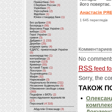
Приватбанк
(50)
його повертає.
Сбербанк России
(3)
Укрінбанк
(7)
Укрсоцбанк
(2)
Анастасія РЯ
Фідобанк
(1)
Юніон стандард банк
(1)
1 645 переглядів
Без рубрики
(19)
Безпредєл
(56)
Верховна Рада України
(3)
вибори
(128)
Герої України
(1)
гривня
(3)
Дайджест
(1 233)
Дерибан
(25)
епідемія грипу
(4)
Комментариев
ЄДАПС: приватизація України
(5)
казнокрадство
(1)
No comments
контрабанда
(2)
корупція
(123)
Кримінал
(55)
RSS
feed fo
Кутовий Тарас
(1)
Лохотрон
(5)
Луценківщина
(1)
Sorry, the co
Мафія
(32)
Наркомафія
(3)
Національна безпека
(211)
Незаконне будівництво
(6)
ТАКОЖ ПО
Обмеження свободи слова
(283)
Педофіли з БЮТу
(2)
Олександ
переслідування журналістів
(17)
комплекс
Персоналії
(4 316)
Абдуллін Олександр
(3)
Докумен