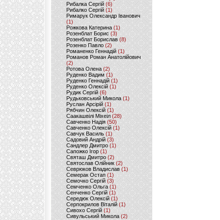
Рибалка Сергій
(6)
Рибалко Сергій
(1)
Римарук Олександр Іванович
(1)
Рожкова Катерина
(1)
Розенблат Борис
(3)
Розенблат Борислав
(8)
Розенко Павло
(2)
Романенко Геннадій
(1)
Романов Роман Анатолійович
(2)
Ротова Олена
(2)
Руденко Вадим
(1)
Руденко Геннадій
(1)
Руденко Олексій
(1)
Рудик Сергій
(6)
Рудьковський Микола
(1)
Руслан Арсірій
(1)
Рябчин Олексій
(1)
Саакашвілі Міхеіл
(28)
Савченко Надія
(50)
Савченко Олексій
(1)
Савчук Василь
(1)
Садовий Андрій
(3)
Сандлер Дмитро
(1)
Сапожко Ігор
(1)
Святаш Дмитро
(2)
Святослав Олійник
(2)
Севрюков Владислав
(1)
Семерак Остап
(1)
Семочко Сергій
(3)
Семченко Ольга
(1)
Сенченко Сергій
(1)
Середюк Олексій
(1)
Серпокрилов Віталій
(1)
Сивохо Сергій
(1)
Сивульський Микола
(2)