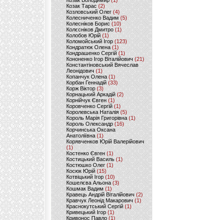
Козак Володимир
(1)
Козак Тарас
(2)
Козловський Олег
(4)
Колесниченко Вадим
(5)
Колесніков Борис
(10)
Колєсніков Дмитро
(1)
Колобов Юрій
(1)
Коломойський Ігор
(123)
Кондратюк Олена
(1)
Кондрашенко Сергій
(1)
Кононенко Ігор Віталійович
(21)
Константіновський Вячеслав
Леонідович
(1)
Копанчук Олена
(1)
Корбан Геннадій
(33)
Корж Віктор
(3)
Корнацький Аркадій
(2)
Корнійчук Євген
(1)
Коровченко Сергій
(1)
Королевська Наталія
(5)
Король Марія Григорівна
(1)
Король Олександр
(16)
Корчинська Оксана
Анатоліївна
(1)
Корявченков Юрій Валерійович
(1)
Костенко Євген
(1)
Костицький Василь
(1)
Костюшко Олег
(1)
Косюк Юрій
(15)
Котвіцький Ігор
(10)
Кошелєва Альона
(3)
Кошмак Вадим
(1)
Кравець Андрій Віталійович
(2)
Кравчук Леонід Макарович
(1)
Краснокутський Сергій
(1)
Кривецький Ігор
(1)
Кривонос Павло
(1)