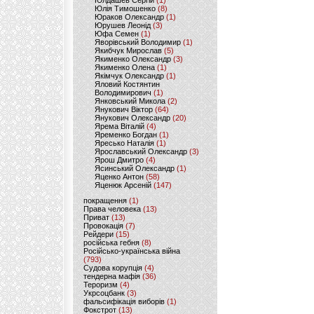
Юлдашев Сергій
(1)
Юлія Тимошенко
(8)
Юраков Олександр
(1)
Юрушев Леонід
(3)
Юфа Семен
(1)
Яворівський Володимир
(1)
Якибчук Мирослав
(5)
Якименко Олександр
(3)
Якименко Олена
(1)
Якімчук Олександр
(1)
Яловий Костянтин
Володимирович
(1)
Янковський Микола
(2)
Янукович Віктор
(64)
Янукович Олександр
(20)
Ярема Віталій
(4)
Яременко Богдан
(1)
Яресько Наталія
(1)
Ярославський Олександр
(3)
Ярош Дмитро
(4)
Ясинський Олександр
(1)
Яценко Антон
(58)
Яценюк Арсеній
(147)
покращення
(1)
Права человека
(13)
Приват
(13)
Провокація
(7)
Рейдери
(15)
російська гебня
(8)
Російсько-українська війна
(793)
Судова корупція
(4)
тендерна мафія
(36)
Тероризм
(4)
Укрсоцбанк
(3)
фальсифікація виборів
(1)
Фокстрот
(13)