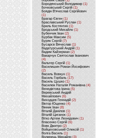
Боровик Саша
(1)
Бородянський Володимир
(1)
Бочковський Сергій
(1)
Боядін В'ячеслав Сергійович
(1)
Брагар Євген
(1)
Браславський Руслан
(1)
Бриль Костянтин
(1)
Бродський Михайло
(1)
Бубенчик Іван
(2)
Бурбак Максим
(5)
Буряк Сергій
(7)
Бусарєв Вячеслав
(1)
Вадатурський Андрій
(1)
Вадим Кайзерман
(2)
Вакарчук Святослав Іванович
(4)
Вальтер Сергій
(1)
Василишин Роман Йосифович
(2)
Василь Вовкун
(1)
Василь Горбаль
(17)
Василь Цушко
(1)
Василюк Наталія Романівна
(4)
Венедіктова Ірина
(5)
Веревський Андрій
Михайлович
(6)
Виходцев Геннадій
(2)
Віктор Ющенко
(4)
Вінник Іван
(8)
Віталій Данілов
(1)
Віталій Циганок
(1)
Вітко Артем Леонідович
(1)
Власенко Сергій
(6)
Вовк Дмитро
(2)
Войцеховський Олексій
(1)
Волга Василь
(1)
Волинець Михайло
(3)