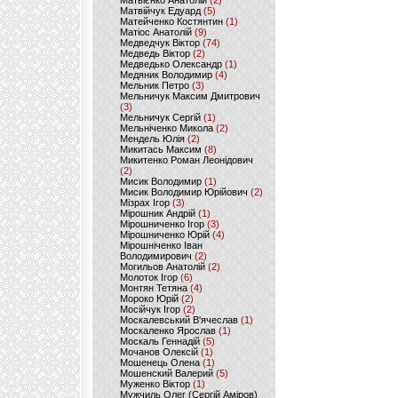
Матвієнко Анатолій
(2)
Матвійчук Едуард
(5)
Матейченко Костянтин
(1)
Матіос Анатолій
(9)
Медведчук Віктор
(74)
Медведь Віктор
(2)
Медведько Олександр
(1)
Медяник Володимир
(4)
Мельник Петро
(3)
Мельничук Максим Дмитрович
(3)
Мельничук Сергій
(1)
Мельніченко Микола
(2)
Мендель Юлія
(2)
Микитась Максим
(8)
Микитенко Роман Леонідович
(2)
Мисик Володимир
(1)
Мисик Володимир Юрійович
(2)
Мізрах Ігор
(3)
Мірошник Андрій
(1)
Мірошниченко Ігор
(3)
Мірошниченко Юрій
(4)
Мірошніченко Іван
Володимирович
(2)
Могильов Анатолій
(2)
Молоток Ігор
(6)
Монтян Тетяна
(4)
Мороко Юрій
(2)
Мосійчук Ігор
(2)
Москалевський В'ячеслав
(1)
Москаленко Ярослав
(1)
Москаль Геннадій
(5)
Мочанов Олексій
(1)
Мошенець Олена
(1)
Мошенский Валерий
(5)
Муженко Віктор
(1)
Мужчиль Олег (Сергій Аміров)