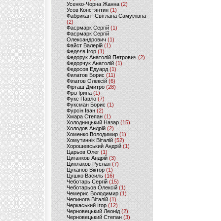
Усенко-Чорна Жанна
(2)
Усов Констянтин
(1)
Фабрикант Світлана Самуілівна
(2)
Фаєрмарк Сергій
(1)
Фаєрмарк Сергій
Олександрович
(1)
Файст Валерій
(1)
Федєєв Ігор
(1)
Федорук Анатолій Петрович
(2)
Федорчук Анатолій
(1)
Федосов Едуард
(1)
Филатов Борис
(11)
Філатов Олексій
(6)
Фірташ Дмитро
(28)
Фріз Ірина
(1)
Фукс Павло
(7)
Фуксман Борис
(1)
Фурсін Іван
(2)
Хмара Степан
(1)
Холодницький Назар
(15)
Холодов Андрій
(2)
Хоменко Володимир
(1)
Хомутиннік Віталій
(52)
Хорошевський Андрій
(1)
Царьов Олег
(1)
Циганков Андрій
(3)
Циплаков Руслан
(7)
Цуканов Віктор
(1)
Цушко Василь
(16)
Чеботарь Сергій
(15)
Чеботарьов Олексій
(1)
Чемерис Володимир
(1)
Чепинога Віталій
(1)
Черкаський Ігор
(12)
Черновецький Леонід
(2)
Черновецький Степан
(3)