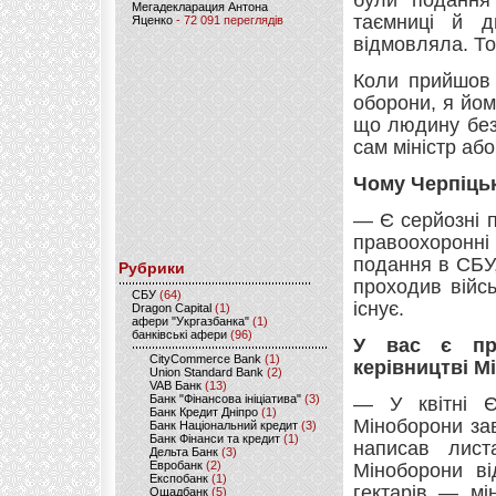
були подання
Мегадекларация Антона
таємниці й д
Яценко
- 72 091 переглядів
відмовляла. То
Коли прийшов 
оборони, я йом
що людину без
сам міністр або
Чому Черпіць
— Є серйозні 
правоохоронні
подання в СБУ,
Рубрики
проходив війс
CБУ
(64)
існує.
Dragon Capital
(1)
афери "Укргазбанка"
(1)
банківські афери
(96)
У вас є пр
CityCommerce Bank
(1)
керівництві М
Union Standard Bank
(2)
VAB Банк
(13)
Банк "Фінансова ініціатива"
(3)
— У квітні Є
Банк Кредит Дніпро
(1)
Міноборони зав
Банк Національний кредит
(3)
Банк Фінанси та кредит
(1)
написав лист
Дельта Банк
(3)
Евробанк
(2)
Міноборони ві
Експобанк
(1)
гектарів — мі
Ощадбанк
(5)