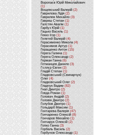
Воропаєв Юрій Миколайович
(1)
Вощевський Валерій
(2)
Гаврилова Лідія
(2)
Гаврилюк Михайло
(3)
Гавриш Степан
(1)
Галстян Авагім
(1)
Гарбуз Юрій
(1)
Гацько Василь
(1)
Гекко Ігор
(1)
Гелетей Валерій
(4)
Герасименко Микола
(4)
Герасимов Артур
(1)
Геращенко Антон
(15)
Герега Галина
(1)
Герега Олександр
(2)
Герман Ганна
(6)
Гетманцев Данило
(3)
Гєллєр Євген
(2)
Гладій Степан
(1)
Гладковський (Свинарчук)
Олег
(4)
Гладковський Олег
(2)
Гладчук Вадим
(82)
Гнап Дмитро
(2)
Говда Роман
(1)
Головач Андрій
(2)
Головін Дмитро
(2)
Голубов Дмитро
(1)
Гольдарб Максим
(1)
Гонтарева Валерія
(47)
Гончаренко Олексій
(8)
Гончаров Михайло
(1)
Гончарук Олексій
(2)
Гопко Ганна
(3)
Горбаль Василь
(2)
Горбунов Олександр
(1)