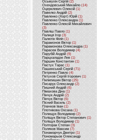
Осьмухін Сергій
(2)
Охендовський Михайло
(14)
Оцерклевич Олексій
(1)
Павелко Андрій
(2)
Павленко (Хорт) Юрій
(1)
Павленко Олександра
(1)
Павленко Олексій Михайлович
(3)
Павліш Павло
(1)
Палиця Ігор
(3)
Палютін Філіп
(1)
Парамонов Віктор
(1)
Парамонова Олександра
(1)
Парасюк Володимир
(4)
Парубій Андрій
(9)
Парцхаладзе Лев
(1)
Паршин Константин
(1)
Пастух Тарас
(1)
Пашинський Сергій
(71)
Петренко Павло
(4)
Петухов Сергій Ігорович
(1)
Пилипишин Віктор
(25)
Писарук Олександр
(2)
Пишний Андрій
(6)
Пімахова Діна
(1)
Пінчук Андрій
(2)
Пінчук Віктор
(6)
Пісний Василь
(2)
Плачков Іван
(1)
Плотнікова Оксана
(1)
Полищук Володимир
(2)
Поліщук Віктор Степанович
(1)
Поліщук Володимир
(1)
Полторак Степан
(3)
Поляков Максим
(7)
Понамарчук Дмитро
(1)
Пономарьов Олександр