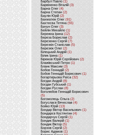
Барбул Павло
(1)
Барвіненко Віталій
(3)
Барна Олег
(4)
Барна Степан
(2)
Баулін Юрій
(2)
Бахматюк Олег
(91)
Бахтеєва Тетяна
(55)
Бачун Олег
(3)
Бейлін Михайло
(1)
Бережна Ірина
(12)
Береза Борислав
(2)
Березенко Сергій
(7)
Березкін Станіслав
(5)
Березюк Олег
(2)
Білецький Андрій
(1)
Білик Ірина
(1)
Бірюков Юрій Сергійович
(2)
Блажівський Петро
(1)
Бланк Максим
(3)
Бобов Геннадій
(2)
Бобов Геннадій Борисович
(1)
Богартирьова Раїса
(32)
Богдан Андрій
(8)
Богдан Губський
(1)
Богдан Руслан
(8)
Боголюбов Геннадій Борисович
(5)
Богомолець Ольга
(2)
Богуслаєв Вячеслав
(4)
Бойко Юрій
(13)
Бондар Віктор Васильович
(1)
Бондарєв Костянтин
(4)
Бондарчук Сергій
(1)
Бондик Валерій
(1)
Бондик Віктор
(5)
Борзов Сергiй
(2)
Борис Адамов
(1)