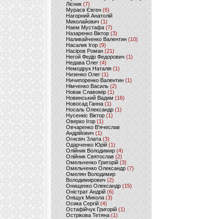
Лісник
(7)
Мураєв Євген
(6)
Нагорний Анатолій
Миколайович
(1)
Наем Мустафа
(7)
Назаренко Віктор
(3)
Наливайченко Валентин
(10)
Насалик Ігор
(9)
Насіров Роман
(21)
Негой Федір Федорович
(1)
Недава Олег
(4)
Немодрук Наталія
(1)
Низенко Олег
(1)
Ничипоренко Валентин
(1)
Німченко Василь
(2)
Новак Славомір
(1)
Новинський Вадим
(16)
Новосад Ганна
(1)
Носаль Олександр
(1)
Нусенкіс Віктор
(1)
Оверко Ігор
(1)
Овчаренко В'ячеслав
Андрійович
(1)
Огнєвіч Злата
(3)
Одарченко Юрій
(1)
Олійник Володимир
(4)
Олійник Святослав
(2)
Омельченко Григорій
(3)
Омельченко Олександр
(7)
Омелян Володимир
Володимирович
(2)
Онищенко Олександр
(15)
Оністрат Андрій
(6)
Оніщук Микола
(3)
Осика Сергій
(4)
Остафійчук Григорій
(1)
Острікова Тетяна
(1)