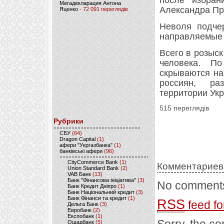
после избран
Мегадекларация Антона
Александра Пр
Яценко
- 72 091 переглядів
Неволя подчер
направляемые м
Всего в розыс
человека. П
скрываются на
россиян, ра
территории Ук
515 переглядів
Рубрики
CБУ
(64)
Dragon Capital
(1)
афери "Укргазбанка"
(1)
банківські афери
(96)
CityCommerce Bank
(1)
Комментариев
Union Standard Bank
(2)
VAB Банк
(13)
Банк "Фінансова ініціатива"
(3)
No comments
Банк Кредит Дніпро
(1)
Банк Національний кредит
(3)
Банк Фінанси та кредит
(1)
RSS
feed fo
Дельта Банк
(3)
Евробанк
(2)
Експобанк
(1)
Ощадбанк
(5)