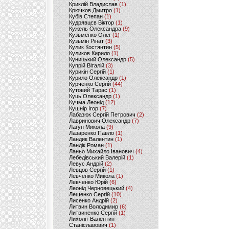
Криклій Владислав
(1)
Крючков Дмитро
(1)
Кубів Степан
(1)
Кудрявцєв Віктор
(1)
Кужель Олександра
(9)
Кузьменко Олег
(1)
Кузьмін Рінат
(3)
Кулик Костянтин
(5)
Куликов Кирило
(1)
Куницький Олександр
(5)
Купрій Віталій
(3)
Курикін Сергій
(1)
Курило Олександр
(1)
Курченко Сергій
(44)
Кутовий Тарас
(1)
Куць Олександр
(1)
Кучма Леонід
(12)
Кушнір Ігор
(7)
Лабазюк Сергій Петрович
(2)
Лавринович Олександр
(7)
Лагун Микола
(9)
Лазаренко Павло
(1)
Ландик Валентин
(1)
Ландік Роман
(1)
Ланьо Михайло Іванович
(4)
Лебедівський Валерій
(1)
Левус Андрій
(2)
Левцов Сергій
(1)
Левченко Микола
(1)
Левченко Юрій
(6)
Леонід Черновецький
(4)
Лещенко Сергій
(10)
Лисенко Андрій
(2)
Литвин Володимир
(6)
Литвиненко Сергій
(1)
Лихоліт Валентин
Станіславович
(1)