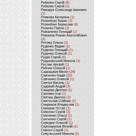
Рибалка Сергій
(6)
Рибалко Сергій
(1)
Римарук Олександр Іванович
(1)
Рожкова Катерина
(1)
Розенблат Борис
(3)
Розенблат Борислав
(8)
Розенко Павло
(2)
Романенко Геннадій
(1)
Романов Роман Анатолійович
(2)
Ротова Олена
(2)
Руденко Вадим
(1)
Руденко Геннадій
(1)
Руденко Олексій
(1)
Рудик Сергій
(6)
Рудьковський Микола
(1)
Руслан Арсірій
(1)
Рябчин Олексій
(1)
Саакашвілі Міхеіл
(28)
Савченко Надія
(50)
Савченко Олексій
(1)
Савчук Василь
(1)
Садовий Андрій
(3)
Сандлер Дмитро
(1)
Сапожко Ігор
(1)
Святаш Дмитро
(2)
Святослав Олійник
(2)
Севрюков Владислав
(1)
Семерак Остап
(1)
Семочко Сергій
(3)
Семченко Ольга
(1)
Сенченко Сергій
(1)
Середюк Олексій
(1)
Серпокрилов Віталій
(1)
Сивохо Сергій
(1)
Сивульський Микола
(2)