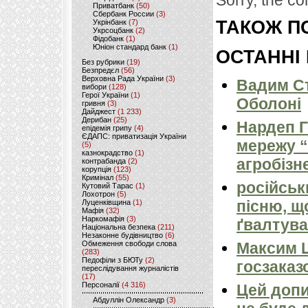
Sorry, the co
Приватбанк
(50)
Сбербанк России
(3)
ТАКОЖ ПО
Укрінбанк
(7)
Укрсоцбанк
(2)
Фідобанк
(1)
Юніон стандард банк
(1)
ОСТАННІ
Без рубрики
(19)
Безпредєл
(56)
Верховна Рада України
(3)
Вадим Ст
вибори
(128)
Герої України
(1)
Оболоні
гривня
(3)
Дайджест
(1 233)
Дерибан
(25)
Нардеп 
епідемія грипу
(4)
ЄДАПС: приватизація України
мережу “
(5)
казнокрадство
(1)
агробізн
контрабанда
(2)
корупція
(123)
Кримінал
(55)
російськ
Кутовий Тарас
(1)
Лохотрон
(5)
пісню, щ
Луценківщина
(1)
Мафія
(32)
Наркомафія
(3)
ґвалтува
Національна безпека
(211)
Незаконне будівництво
(6)
Обмеження свободи слова
Максим 
(283)
Педофіли з БЮТу
(2)
госзаказ
переслідування журналістів
(17)
Персоналії
(4 316)
Цей допи
Абдуллін Олександр
(3)