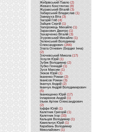
Жебрівський Павло
(2)
Жеваго Констянтин
(8)
Журавський Віталій
(3)
Забарський Владислав
(1)
Заверуха Віта
(3)
Загорій Гліб
(4)
Зайцев Сергій
(1)
Запорожець Михайло
(1)
Зарахович Дмитро
(1)
Захарченко Віталій
(3)
Згуровський Михайло
(1)
Зеленський Володимир
Олександрович
(266)
Злата Огневич (Бордюг Інна)
(2)
Злочевський Микола
(17)
Зозуля Юрій
(1)
Зубик Володимир
(2)
Зубко Геннадій
(1)
Зуєв Максим
(1)
Зюков Юрій
(1)
Іваненко Роман
(2)
Іванісов Роман
(3)
Іванчук Андрій
(2)
Іванчук Андрій Володимирович
(5)
Іванющенко Юрій
(17)
Ілларіонов Андрій
(1)
Ільюк Артем Олександрович
(2)
Іоффе Юлій
(1)
Калетник Григорій
(1)
Калетник Ігор
(33)
Кальцев Володимир
(1)
Камельчук Юрій
(1)
Карабань Володимир
Миколайович
(1)