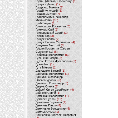
Горган (Лялька) Олександр
(1)
Гордеєв Денис
(1)
Гордієнко Микола
(1)
Гордійчук Андрій
(1)
Гордон Дмитро
(7)
Грановський Олександр
Михайлович
(10)
Гриб Вадим
(1)
Григоришин Костянтин
(5)
Гримчак Юрій
(1)
Гриневецький Сергій
(1)
Гринів Ігор
(3)
Грицак Василь
(2)
Грицак Василь Сергійович
(4)
Гриценко Анатолій
(8)
Грішин Костянтин (Семен
Семенченко)
(8)
Гройсман Володимир
(62)
Губський Богдан
(3)
Гудзь Наталія Ярославівна
(2)
Гужва Ігор
(1)
Гута Микола
(1)
Давиденко Валерій
(1)
Данилець Володимир
(1)
Данилюк Олександр
Олександрович
(6)
Данченко Олександр
(3)
Дегрик Олена
(1)
Дейдей Євген Сергійович
(9)
Дейнеко Сергій
(1)
Демішкан Володимир
(1)
Демчак Руслан
(12)
Демченко Людмила
(1)
Демчина Павло
(4)
Демчишин Володимир
(5)
Демчук Ольга
(1)
Денисенко Анатолій Петрович