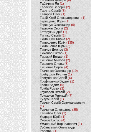
Табачник Дмитро
(6)
Табачник Ян
(1)
Тарасюк Валерій
(2)
Тарута Сергій
(8)
Татаров Олег
(1)
Тацій Юрій Олександрович
(1)
Терещенко Юрій
(1)
Терещук Олександр
(6)
Терьохін Сергій
(2)
Тетерук Андрій
(1)
Тигіпко Сергій
(1)
Тимонькін Борис
(2)
Тимошенко Юлія
(135)
Тимошенко Юрій
(3)
Тимчук Дмитро
(3)
Тихонов Віктор
(1)
Тицький Богдан
(1)
Тищенко Микола
(2)
Тищенко Олена
(8)
Тищенко Сергій
(4)
Ткаченко Олександр
(10)
Требушкін Руслан
(1)
Тригубенко Сергій
(6)
Трофименко Вадим
(1)
Троян Вадим
(6)
Труба Роман
(3)
Трубаров Віталій
(2)
Труханов Геннадій
(7)
Тулуб Сергій
(1)
Турчин Сергій Олександрович
(1)
Турчинов Олександр
(35)
Тягнибок Олег
(2)
Ударцов Юрій
(1)
Уколов Віктор
(4)
Уманський Ігор Іванович
(1)
Урбанський Олександр
Ігорович
(1)