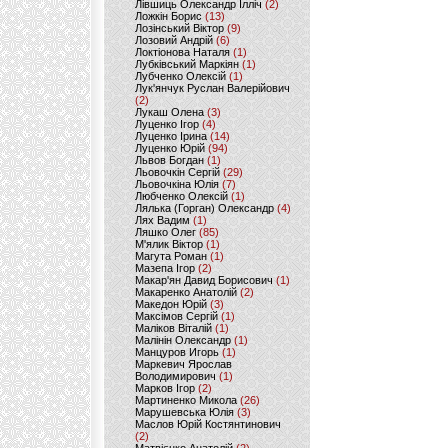
Лівшиць Олександр Ілліч
(2)
Ложкін Борис
(13)
Лозінський Віктор
(9)
Лозовий Андрій
(6)
Локтіонова Наталя
(1)
Лубківський Маркіян
(1)
Лубченко Олексій
(1)
Лук'янчук Руслан Валерійович
(2)
Лукаш Олена
(3)
Луценко Ігор
(4)
Луценко Ірина
(14)
Луценко Юрій
(94)
Львов Богдан
(1)
Льовочкін Сергій
(29)
Льовочкіна Юлія
(7)
Любченко Олексій
(1)
Лялька (Горган) Олександр
(4)
Лях Вадим
(1)
Ляшко Олег
(85)
М'ялик Віктор
(1)
Магута Роман
(1)
Мазепа Ігор
(2)
Макар'ян Давид Борисович
(1)
Макаренко Анатолій
(2)
Македон Юрій
(3)
Максімов Сергій
(1)
Маліков Віталій
(1)
Малінін Олександр
(1)
Манцуров Игорь
(1)
Маркевич Ярослав
Володимирович
(1)
Марков Ігор
(2)
Мартиненко Микола
(26)
Марушевська Юлія
(3)
Маслов Юрій Костянтинович
(2)