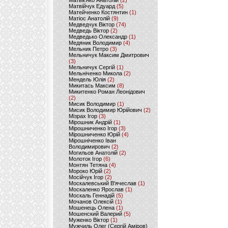
Матвієнко Анатолій
(2)
Матвійчук Едуард
(5)
Матейченко Костянтин
(1)
Матіос Анатолій
(9)
Медведчук Віктор
(74)
Медведь Віктор
(2)
Медведько Олександр
(1)
Медяник Володимир
(4)
Мельник Петро
(3)
Мельничук Максим Дмитрович
(3)
Мельничук Сергій
(1)
Мельніченко Микола
(2)
Мендель Юлія
(2)
Микитась Максим
(8)
Микитенко Роман Леонідович
(2)
Мисик Володимир
(1)
Мисик Володимир Юрійович
(2)
Мізрах Ігор
(3)
Мірошник Андрій
(1)
Мірошниченко Ігор
(3)
Мірошниченко Юрій
(4)
Мірошніченко Іван
Володимирович
(2)
Могильов Анатолій
(2)
Молоток Ігор
(6)
Монтян Тетяна
(4)
Мороко Юрій
(2)
Мосійчук Ігор
(2)
Москалевський В'ячеслав
(1)
Москаленко Ярослав
(1)
Москаль Геннадій
(5)
Мочанов Олексій
(1)
Мошенець Олена
(1)
Мошенский Валерий
(5)
Муженко Віктор
(1)
Мужчиль Олег (Сергій Аміров)