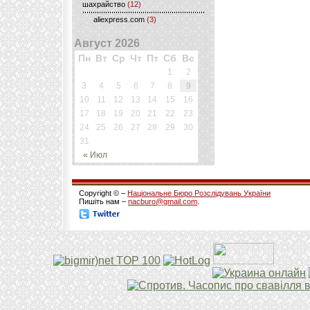
шахрайство
(12)
aliexpress.com
(3)
Август 2026
Пн
Вт
Ср
Чт
Пт
Сб
Вс
1
2
3
4
5
6
7
8
9
10
11
12
13
14
15
16
17
18
19
20
21
22
23
24
25
26
27
28
29
30
31
« Июл
Copyright © –
Національне Бюро Розслідувань України
Пишіть нам –
nacburo@gmail.com
.