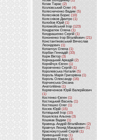
Козак Володимир
(1)
Козак Тарас
(2)
Козловський Олег
(4)
Колесниченко Вадим
(5)
Колесніков Борис
(10)
Колєсніков Дмитро
(1)
Колобов Юрій
(1)
Коломойський Ігор
(123)
Кондратюк Олена
(1)
Кондрашенко Сергій
(1)
Кононенко Ігор Віталійович
(21)
Константіновський Вячеслав
Леонідович
(1)
Копанчук Олена
(1)
Корбан Геннадій
(33)
Корж Віктор
(3)
Корнацький Аркадій
(2)
Корнійчук Євген
(1)
Коровченко Сергій
(1)
Королевська Наталія
(5)
Король Марія Григорівна
(1)
Король Олександр
(16)
Корчинська Оксана
Анатоліївна
(1)
Корявченков Юрій Валерійович
(1)
Костенко Євген
(1)
Костицький Василь
(1)
Костюшко Олег
(1)
Косюк Юрій
(15)
Котвіцький Ігор
(10)
Кошелєва Альона
(3)
Кошмак Вадим
(1)
Кравець Андрій Віталійович
(2)
Кравчук Леонід Макарович
(1)
Краснокутський Сергій
(1)
Кривецький Ігор
(1)
Кривонос Павло
(1)