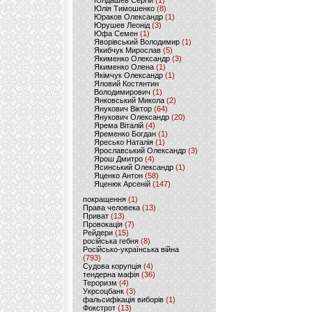
Юлдашев Сергій
(1)
Юлія Тимошенко
(8)
Юраков Олександр
(1)
Юрушев Леонід
(3)
Юфа Семен
(1)
Яворівський Володимир
(1)
Якибчук Мирослав
(5)
Якименко Олександр
(3)
Якименко Олена
(1)
Якімчук Олександр
(1)
Яловий Костянтин
Володимирович
(1)
Янковський Микола
(2)
Янукович Віктор
(64)
Янукович Олександр
(20)
Ярема Віталій
(4)
Яременко Богдан
(1)
Яресько Наталія
(1)
Ярославський Олександр
(3)
Ярош Дмитро
(4)
Ясинський Олександр
(1)
Яценко Антон
(58)
Яценюк Арсеній
(147)
покращення
(1)
Права человека
(13)
Приват
(13)
Провокація
(7)
Рейдери
(15)
російська гебня
(8)
Російсько-українська війна
(793)
Судова корупція
(4)
тендерна мафія
(36)
Тероризм
(4)
Укрсоцбанк
(3)
фальсифікація виборів
(1)
Фокстрот
(13)