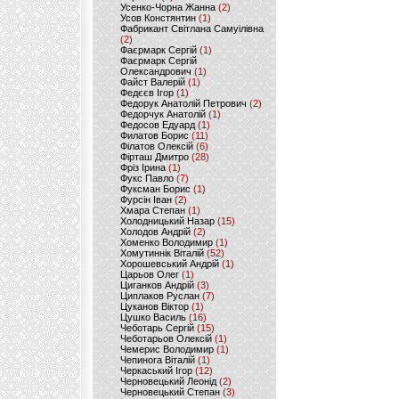
Усенко-Чорна Жанна
(2)
Усов Констянтин
(1)
Фабрикант Світлана Самуілівна
(2)
Фаєрмарк Сергій
(1)
Фаєрмарк Сергій
Олександрович
(1)
Файст Валерій
(1)
Федєєв Ігор
(1)
Федорук Анатолій Петрович
(2)
Федорчук Анатолій
(1)
Федосов Едуард
(1)
Филатов Борис
(11)
Філатов Олексій
(6)
Фірташ Дмитро
(28)
Фріз Ірина
(1)
Фукс Павло
(7)
Фуксман Борис
(1)
Фурсін Іван
(2)
Хмара Степан
(1)
Холодницький Назар
(15)
Холодов Андрій
(2)
Хоменко Володимир
(1)
Хомутиннік Віталій
(52)
Хорошевський Андрій
(1)
Царьов Олег
(1)
Циганков Андрій
(3)
Циплаков Руслан
(7)
Цуканов Віктор
(1)
Цушко Василь
(16)
Чеботарь Сергій
(15)
Чеботарьов Олексій
(1)
Чемерис Володимир
(1)
Чепинога Віталій
(1)
Черкаський Ігор
(12)
Черновецький Леонід
(2)
Черновецький Степан
(3)