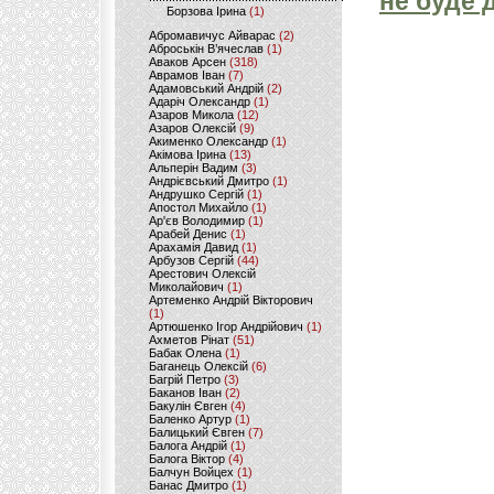
не буде 
Борзова Ірина
(1)
Абромавичус Айварас
(2)
Аброськін В’ячеслав
(1)
Аваков Арсен
(318)
Аврамов Іван
(7)
Адамовський Андрій
(2)
Адаріч Олександр
(1)
Азаров Микола
(12)
Азаров Олексій
(9)
Акименко Олександр
(1)
Акімова Ірина
(13)
Альперін Вадим
(3)
Андрієвський Дмитро
(1)
Андрушко Сергій
(1)
Апостол Михайло
(1)
Ар'єв Володимир
(1)
Арабей Денис
(1)
Арахамія Давид
(1)
Арбузов Сергій
(44)
Арестович Олексій
Миколайович
(1)
Артеменко Андрій Вікторович
(1)
Артюшенко Ігор Андрійович
(1)
Ахметов Рінат
(51)
Бабак Олена
(1)
Баганець Олексій
(6)
Багрій Петро
(3)
Баканов Іван
(2)
Бакулін Євген
(4)
Баленко Артур
(1)
Балицький Євген
(7)
Балога Андрій
(1)
Балога Віктор
(4)
Балчун Войцех
(1)
Банас Дмитро
(1)