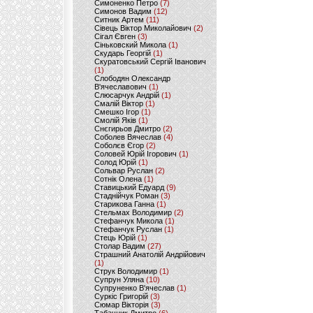
Симоненко Петро
(7)
Симонов Вадим
(12)
Ситник Артем
(11)
Сівець Віктор Миколайович
(2)
Сігал Євген
(3)
Сіньковский Микола
(1)
Скударь Георгій
(1)
Скуратовський Сергій Іванович
(1)
Слободян Олександр
В'ячеславович
(1)
Слюсарчук Андрій
(1)
Смалій Віктор
(1)
Смешко Ігор
(1)
Смолій Яків
(1)
Снєгирьов Дмитро
(2)
Соболев Вячеслав
(4)
Соболєв Єгор
(2)
Соловей Юрій Ігорович
(1)
Солод Юрій
(1)
Сольвар Руслан
(2)
Сотнік Олена
(1)
Ставицький Едуард
(9)
Стаднійчук Роман
(3)
Старикова Ганна
(1)
Стельмах Володимир
(2)
Стефанчук Микола
(1)
Стефанчук Руслан
(1)
Стець Юрій
(1)
Столар Вадим
(27)
Страшний Анатолій Андрійович
(1)
Струк Володимир
(1)
Супрун Уляна
(10)
Супруненко В'ячеслав
(1)
Суркіс Григорій
(3)
Сюмар Вікторія
(3)