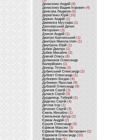
(1)
Денисенко Андрій
(6)
Денисенко Вадим Ігорович
(4)
Денісова Людміла
(6)
Дерев'янко Юрій
(10)
Деркач Андрій
(1)
Джемілєв Мустафа
(1)
Дзензерський Денис
Вікторович
(3)
Дзинзя Андрій
(1)
Дмитро Корчинський
(1)
Дмитрук Микола Ілліч
(1)
Дмитрунь Юрій
(1)
Добкін Дмитро
(1)
Добкін Михайло
(2)
Довгий Олесь
(6)
Долженков Олександр
Валерійович
(1)
Донець Тетяна
(2)
Дубинський Олександр
(2)
Дубілет Олександр
(1)
Дубневич Богдан
(4)
Дубневич Ярослав
(8)
Дубовой Олександр
(9)
Думчев Сергій
(2)
Дунаєв Сергій
(3)
Дурдинець Тиберій
(1)
Дядечко Сергій
(4)
Дятлов Ігор
(1)
Дяченко Сергій
(3)
Єжель Михайло
(1)
Ємельянов Артур
(2)
Єрмак Андрій
(2)
Єршов Олександр
(3)
Єфімов Максим
(3)
Єфімов Максим Вікторович
(2)
Єфремов Олександр
(20)
Жданов Ігор
(1)