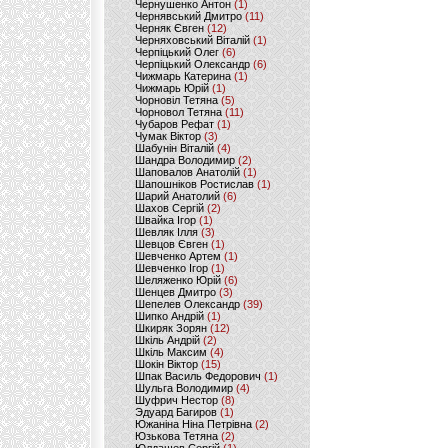
Чернушенко Антон
(1)
Чернявський Дмитро
(11)
Черняк Євген
(12)
Черняховський Віталій
(1)
Черпіцький Олег
(6)
Черпіцький Олександр
(6)
Чижмарь Катерина
(1)
Чижмарь Юрій
(1)
Чорновіл Тетяна
(5)
Чорновол Тетяна
(11)
Чубаров Рефат
(1)
Чумак Віктор
(3)
Шабунін Віталій
(4)
Шандра Володимир
(2)
Шаповалов Анатолій
(1)
Шапошніков Ростислав
(1)
Шарий Анатолий
(6)
Шахов Сергій
(2)
Швайка Ігор
(1)
Шевляк Ілля
(3)
Шевцов Євген
(1)
Шевченко Артем
(1)
Шевченко Ігор
(1)
Шеляженко Юрій
(6)
Шенцев Дмитро
(3)
Шепелев Олександр
(39)
Шипко Андрій
(1)
Шкиряк Зорян
(12)
Шкіль Андрій
(2)
Шкіль Максим
(4)
Шокін Віктор
(15)
Шпак Василь Федорович
(1)
Шульга Володимир
(4)
Шуфрич Нестор
(8)
Эдуард Багиров
(1)
Южаніна Ніна Петрівна
(2)
Юзькова Тетяна
(2)