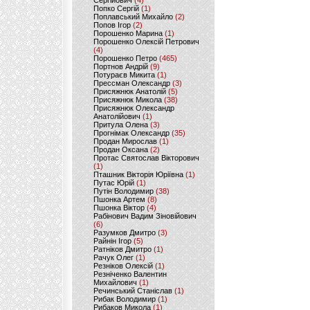
Сергійович
(4)
Попко Сергій
(1)
Поплавський Михайло
(2)
Попов Ігор
(2)
Порошенко Марина
(1)
Порошенко Олексій Петрович
(4)
Порошенко Петро
(465)
Портнов Андрій
(9)
Потураєв Микита
(1)
Прессман Олександр
(3)
Присяжнюк Анатолій
(5)
Присяжнюк Микола
(38)
Присяжнюк Олександр
Анатолійович
(1)
Притула Олена
(3)
Прогнімак Олександр
(35)
Продан Мирослав
(1)
Продан Оксана
(2)
Протас Святослав Вікторович
(1)
Пташник Вікторія Юріївна
(1)
Путас Юрій
(1)
Путін Володимир
(38)
Пшонка Артем
(8)
Пшонка Віктор
(4)
Рабінович Вадим Зіновійович
(6)
Разумков Дмитро
(3)
Райнін Ігор
(5)
Ратніков Дмитро
(1)
Рачук Олег
(1)
Резніков Олексій
(1)
Резніченко Валентин
Михайлович
(1)
Речинський Станіслав
(1)
Рибак Володимир
(1)
Рибаков Микола
(1)