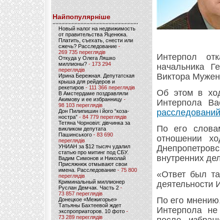
Найпопулярніше
Новый налог на недвижимость
от правительства Яценюка.
Платить, съехать, снести или
сжечь? Расследование
-
269 735 переглядів
Интерпол от
Откуда у Олега Ляшко
миллионы?
- 173 294
начальника Г
переглядів
Виктора Муженк
Ирина Бережная. Депутатская
крыша для рейдеров и
рекетиров
- 111 366 переглядів
Об этом в хо
В Амстердаме поздравляли
Акимову и ее избранницу
-
Интерпола Ва
98 103 переглядів
расследований
Дон Пилипишин і його “коза-
ностра”
- 84 779 переглядів
Тетяна Чорновіл: дівчинка за
По его слова
викликом депутата
Пашинського
- 83 690
отношении хо
переглядів
УНИАН за $12 тысяч удалил
Днепропетров
статью про митинг под СБУ.
внутренних де
Вадим Симонов и Николай
Присяжнюк отмывают свои
имена. Расследование
- 75 800
«Ответ был та
переглядів
Криминальный миллионер
деятельности 
Руслан Демчак. Часть 2
-
73 857 переглядів
По его мнению,
Донецкое «Межигорье»
Татьяны Бахтеевой ждет
Интерпола не
экспроприаторов. 10 фото
-
73 289 переглядів