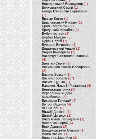
Боровик Саша
(1)
Бородянський Володимир
(1)
Бочковський Сергій
(1)
Боядін В'ячеслав Сергійович
(1)
Брагар Євген
(1)
Браславський Руслан
(1)
Бриль Костянтин
(1)
Бродський Михайло
(1)
Бубенчик Іван
(2)
Бурбак Максим
(5)
Буряк Сергій
(7)
Бусарєв Вячеслав
(1)
Вадатурський Андрій
(1)
Вадим Кайзерман
(2)
Вакарчук Святослав Іванович
(4)
Вальтер Сергій
(1)
Василишин Роман Йосифович
(2)
Василь Вовкун
(1)
Василь Горбаль
(17)
Василь Цушко
(1)
Василюк Наталія Романівна
(4)
Венедіктова Ірина
(5)
Веревський Андрій
Михайлович
(6)
Виходцев Геннадій
(2)
Віктор Ющенко
(4)
Вінник Іван
(8)
Віталій Данілов
(1)
Віталій Циганок
(1)
Вітко Артем Леонідович
(1)
Власенко Сергій
(6)
Вовк Дмитро
(2)
Войцеховський Олексій
(1)
Волга Василь
(1)
Волинець Михайло
(3)