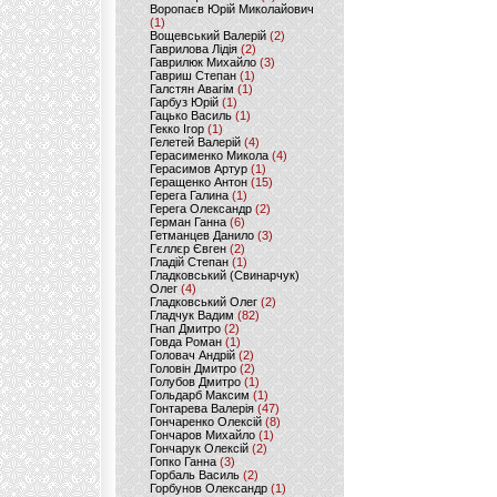
Воропаєв Юрій Миколайович
(1)
Вощевський Валерій
(2)
Гаврилова Лідія
(2)
Гаврилюк Михайло
(3)
Гавриш Степан
(1)
Галстян Авагім
(1)
Гарбуз Юрій
(1)
Гацько Василь
(1)
Гекко Ігор
(1)
Гелетей Валерій
(4)
Герасименко Микола
(4)
Герасимов Артур
(1)
Геращенко Антон
(15)
Герега Галина
(1)
Герега Олександр
(2)
Герман Ганна
(6)
Гетманцев Данило
(3)
Гєллєр Євген
(2)
Гладій Степан
(1)
Гладковський (Свинарчук)
Олег
(4)
Гладковський Олег
(2)
Гладчук Вадим
(82)
Гнап Дмитро
(2)
Говда Роман
(1)
Головач Андрій
(2)
Головін Дмитро
(2)
Голубов Дмитро
(1)
Гольдарб Максим
(1)
Гонтарева Валерія
(47)
Гончаренко Олексій
(8)
Гончаров Михайло
(1)
Гончарук Олексій
(2)
Гопко Ганна
(3)
Горбаль Василь
(2)
Горбунов Олександр
(1)