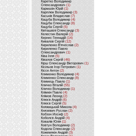
Каретко Володимир
Олександрович
(1)
Кармазін Юрій
(1)
Карплюк Володимир
(3)
Каськів Владислав
(7)
Кацуба Володимир
(4)
Кацуба Олександр
(8)
Кацуба Сергій
(5)
Квіташвілі Олександр
(3)
Келестин Валерій
(2)
Кернес Геннадій
(14)
Кивалов Сергій
(12)
Кириленко В’ячеслав
(2)
Кириленко Павло
Олександрович
(1)
Ківа Ілля
(5)
Ківалов Сергій
(46)
Кірш Олександр Вікторович
(1)
Кісільов Ігор Петрович
(1)
Кіссе Антон
(2)
Клименко Володимир
(4)
Клименко Олександр
(8)
Климець Павло
(1)
Кличко Віталій
(55)
Кличко Володимир
(1)
Клімкін Павло
(4)
Клімов Леонід
(2)
Клюєв Андрій
(6)
Клюєв Сергій
(5)
Княжицький Микола
(4)
Князевич Руслан
(2)
Кобзон Иосиф
(2)
Коболєв Андрій
(4)
Ковалів Юлія
(1)
Ковтун Володимир
(2)
Кодола Олександр
(2)
Кожемякін Андрій
(3)