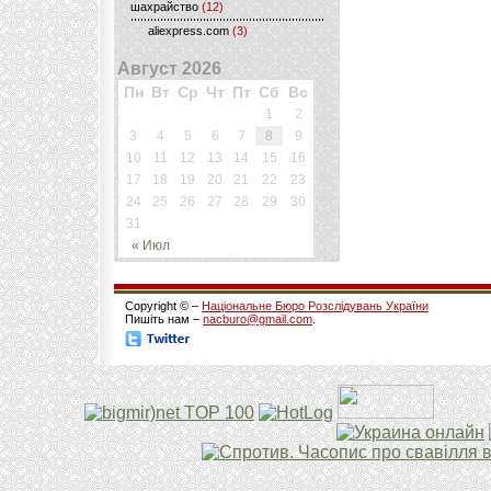
шахрайство
(12)
aliexpress.com
(3)
Август 2026
Пн
Вт
Ср
Чт
Пт
Сб
Вс
1
2
3
4
5
6
7
8
9
10
11
12
13
14
15
16
17
18
19
20
21
22
23
24
25
26
27
28
29
30
31
« Июл
Copyright © –
Національне Бюро Розслідувань України
Пишіть нам –
nacburo@gmail.com
.