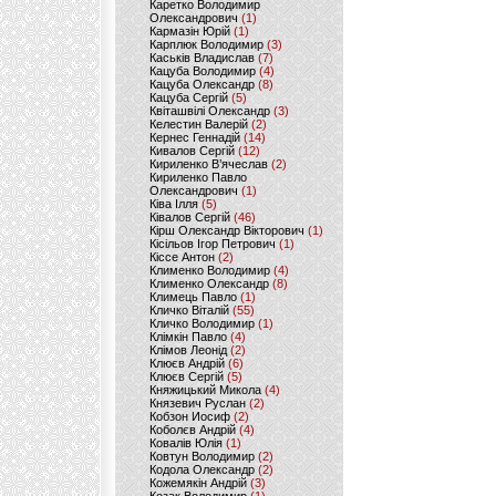
Каретко Володимир
Олександрович
(1)
Кармазін Юрій
(1)
Карплюк Володимир
(3)
Каськів Владислав
(7)
Кацуба Володимир
(4)
Кацуба Олександр
(8)
Кацуба Сергій
(5)
Квіташвілі Олександр
(3)
Келестин Валерій
(2)
Кернес Геннадій
(14)
Кивалов Сергій
(12)
Кириленко В’ячеслав
(2)
Кириленко Павло
Олександрович
(1)
Ківа Ілля
(5)
Ківалов Сергій
(46)
Кірш Олександр Вікторович
(1)
Кісільов Ігор Петрович
(1)
Кіссе Антон
(2)
Клименко Володимир
(4)
Клименко Олександр
(8)
Климець Павло
(1)
Кличко Віталій
(55)
Кличко Володимир
(1)
Клімкін Павло
(4)
Клімов Леонід
(2)
Клюєв Андрій
(6)
Клюєв Сергій
(5)
Княжицький Микола
(4)
Князевич Руслан
(2)
Кобзон Иосиф
(2)
Коболєв Андрій
(4)
Ковалів Юлія
(1)
Ковтун Володимир
(2)
Кодола Олександр
(2)
Кожемякін Андрій
(3)