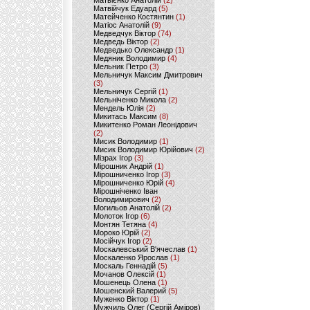
Матвієнко Анатолій
(2)
Матвійчук Едуард
(5)
Матейченко Костянтин
(1)
Матіос Анатолій
(9)
Медведчук Віктор
(74)
Медведь Віктор
(2)
Медведько Олександр
(1)
Медяник Володимир
(4)
Мельник Петро
(3)
Мельничук Максим Дмитрович
(3)
Мельничук Сергій
(1)
Мельніченко Микола
(2)
Мендель Юлія
(2)
Микитась Максим
(8)
Микитенко Роман Леонідович
(2)
Мисик Володимир
(1)
Мисик Володимир Юрійович
(2)
Мізрах Ігор
(3)
Мірошник Андрій
(1)
Мірошниченко Ігор
(3)
Мірошниченко Юрій
(4)
Мірошніченко Іван
Володимирович
(2)
Могильов Анатолій
(2)
Молоток Ігор
(6)
Монтян Тетяна
(4)
Мороко Юрій
(2)
Мосійчук Ігор
(2)
Москалевський В'ячеслав
(1)
Москаленко Ярослав
(1)
Москаль Геннадій
(5)
Мочанов Олексій
(1)
Мошенець Олена
(1)
Мошенский Валерий
(5)
Муженко Віктор
(1)
Мужчиль Олег (Сергій Аміров)