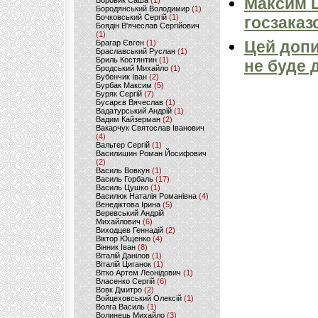
Максим 
Боровик Саша
(1)
Бородянський Володимир
(1)
Бочковський Сергій
(1)
госзаказ
Боядін В'ячеслав Сергійович
(1)
Цей допи
Брагар Євген
(1)
Браславський Руслан
(1)
Бриль Костянтин
(1)
не буде 
Бродський Михайло
(1)
Бубенчик Іван
(2)
Бурбак Максим
(5)
Буряк Сергій
(7)
Бусарєв Вячеслав
(1)
Вадатурський Андрій
(1)
Вадим Кайзерман
(2)
Вакарчук Святослав Іванович
(4)
Вальтер Сергій
(1)
Василишин Роман Йосифович
(2)
Василь Вовкун
(1)
Василь Горбаль
(17)
Василь Цушко
(1)
Василюк Наталія Романівна
(4)
Венедіктова Ірина
(5)
Веревський Андрій
Михайлович
(6)
Виходцев Геннадій
(2)
Віктор Ющенко
(4)
Вінник Іван
(8)
Віталій Данілов
(1)
Віталій Циганок
(1)
Вітко Артем Леонідович
(1)
Власенко Сергій
(6)
Вовк Дмитро
(2)
Войцеховський Олексій
(1)
Волга Василь
(1)
Волинець Михайло
(3)