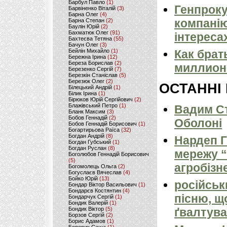
Барбул Павло
(1)
Генпроку
Барвіненко Віталій
(3)
Барна Олег
(4)
компанію
Барна Степан
(2)
Баулін Юрій
(2)
Бахматюк Олег
(91)
інтереса
Бахтеєва Тетяна
(55)
Бачун Олег
(3)
Бейлін Михайло
(1)
Как брат
Бережна Ірина
(12)
Береза Борислав
(2)
миллион
Березенко Сергій
(7)
Березкін Станіслав
(5)
Березюк Олег
(2)
ОСТАННІ
Білецький Андрій
(1)
Білик Ірина
(1)
Бірюков Юрій Сергійович
(2)
Блажівський Петро
(1)
Вадим Ст
Бланк Максим
(3)
Бобов Геннадій
(2)
Оболоні
Бобов Геннадій Борисович
(1)
Богартирьова Раїса
(32)
Богдан Андрій
(8)
Нардеп 
Богдан Губський
(1)
Богдан Руслан
(8)
мережу “
Боголюбов Геннадій Борисович
(5)
агробізн
Богомолець Ольга
(2)
Богуслаєв Вячеслав
(4)
Бойко Юрій
(13)
російськ
Бондар Віктор Васильович
(1)
Бондарєв Костянтин
(4)
пісню, щ
Бондарчук Сергій
(1)
Бондик Валерій
(1)
Бондик Віктор
(5)
ґвалтува
Борзов Сергiй
(2)
Борис Адамов
(1)