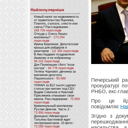
Найпопулярніше
Новый налог на недвижимость
от правительства Яценюка.
Платить, съехать, снести или
сжечь? Расследование
-
269 734 переглядів
Откуда у Олега Ляшко
миллионы?
- 173 294
переглядів
Ирина Бережная. Депутатская
крыша для рейдеров и
рекетиров
- 111 366 переглядів
В Амстердаме поздравляли
Акимову и ее избранницу
-
98 102 переглядів
Дон Пилипишин і його “коза-
ностра”
- 84 778 переглядів
Тетяна Чорновіл: дівчинка за
викликом депутата
Пашинського
- 83 689
Печерський ра
переглядів
прокуратурі п
УНИАН за $12 тысяч удалил
статью про митинг под СБУ.
РНБО, екс-гла
Вадим Симонов и Николай
Присяжнюк отмывают свои
имена. Расследование
- 75 800
Про це йд
переглядів
повідомляє
На
Криминальный миллионер
Руслан Демчак. Часть 2
-
73 856 переглядів
Згідно з док
Донецкое «Межигорье»
Татьяны Бахтеевой ждет
перешкоджанні 
экспроприаторов. 10 фото
-
73 288 переглядів
насильства, а