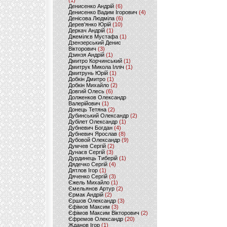
(1)
Денисенко Андрій
(6)
Денисенко Вадим Ігорович
(4)
Денісова Людміла
(6)
Дерев'янко Юрій
(10)
Деркач Андрій
(1)
Джемілєв Мустафа
(1)
Дзензерський Денис
Вікторович
(3)
Дзинзя Андрій
(1)
Дмитро Корчинський
(1)
Дмитрук Микола Ілліч
(1)
Дмитрунь Юрій
(1)
Добкін Дмитро
(1)
Добкін Михайло
(2)
Довгий Олесь
(6)
Долженков Олександр
Валерійович
(1)
Донець Тетяна
(2)
Дубинський Олександр
(2)
Дубілет Олександр
(1)
Дубневич Богдан
(4)
Дубневич Ярослав
(8)
Дубовой Олександр
(9)
Думчев Сергій
(2)
Дунаєв Сергій
(3)
Дурдинець Тиберій
(1)
Дядечко Сергій
(4)
Дятлов Ігор
(1)
Дяченко Сергій
(3)
Єжель Михайло
(1)
Ємельянов Артур
(2)
Єрмак Андрій
(2)
Єршов Олександр
(3)
Єфімов Максим
(3)
Єфімов Максим Вікторович
(2)
Єфремов Олександр
(20)
Жданов Ігор
(1)