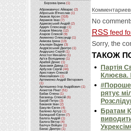
Борзова Ірина
(1)
Комментариев
Абромавичус Айварас
(2)
Аброськін В’ячеслав
(1)
Аваков Арсен
(318)
No comments
Аврамов Іван
(7)
Адамовський Андрій
(2)
Адаріч Олександр
(1)
RSS
Азаров Микола
(12)
feed fo
Азаров Олексій
(9)
Акименко Олександр
(1)
Акімова Ірина
(13)
Sorry, the co
Альперін Вадим
(3)
Андрієвський Дмитро
(1)
Андрушко Сергій
(1)
ТАКОЖ ПО
Апостол Михайло
(1)
Ар'єв Володимир
(1)
Арабей Денис
(1)
Партія С
Арахамія Давид
(1)
Арбузов Сергій
(44)
Арестович Олексій
Клюєва. 
Миколайович
(1)
Артеменко Андрій Вікторович
(1)
#Порошен
Артюшенко Ігор Андрійович
(1)
Ахметов Рінат
(51)
рятує мі
Бабак Олена
(1)
Баганець Олексій
(6)
Розсліду
Багрій Петро
(3)
Баканов Іван
(2)
Бакулін Євген
(4)
Братам 
Баленко Артур
(1)
Балицький Євген
(7)
виводити
Балога Андрій
(1)
Балога Віктор
(4)
Укрексім
Балчун Войцех
(1)
Банас Дмитро
(1)