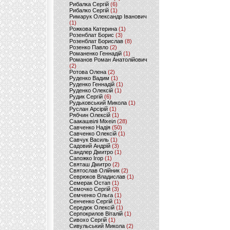
Рибалка Сергій
(6)
Рибалко Сергій
(1)
Римарук Олександр Іванович
(1)
Рожкова Катерина
(1)
Розенблат Борис
(3)
Розенблат Борислав
(8)
Розенко Павло
(2)
Романенко Геннадій
(1)
Романов Роман Анатолійович
(2)
Ротова Олена
(2)
Руденко Вадим
(1)
Руденко Геннадій
(1)
Руденко Олексій
(1)
Рудик Сергій
(6)
Рудьковський Микола
(1)
Руслан Арсірій
(1)
Рябчин Олексій
(1)
Саакашвілі Міхеіл
(28)
Савченко Надія
(50)
Савченко Олексій
(1)
Савчук Василь
(1)
Садовий Андрій
(3)
Сандлер Дмитро
(1)
Сапожко Ігор
(1)
Святаш Дмитро
(2)
Святослав Олійник
(2)
Севрюков Владислав
(1)
Семерак Остап
(1)
Семочко Сергій
(3)
Семченко Ольга
(1)
Сенченко Сергій
(1)
Середюк Олексій
(1)
Серпокрилов Віталій
(1)
Сивохо Сергій
(1)
Сивульський Микола
(2)