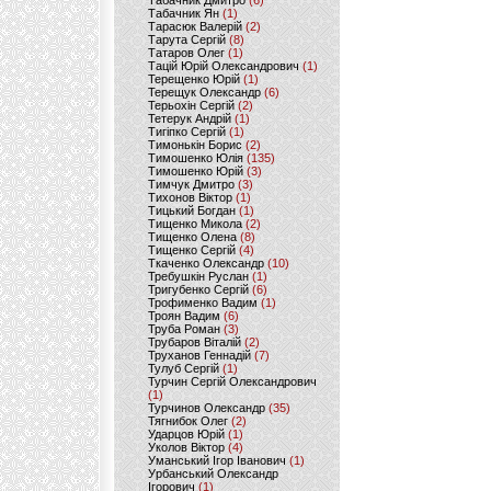
Табачник Дмитро
(6)
Табачник Ян
(1)
Тарасюк Валерій
(2)
Тарута Сергій
(8)
Татаров Олег
(1)
Тацій Юрій Олександрович
(1)
Терещенко Юрій
(1)
Терещук Олександр
(6)
Терьохін Сергій
(2)
Тетерук Андрій
(1)
Тигіпко Сергій
(1)
Тимонькін Борис
(2)
Тимошенко Юлія
(135)
Тимошенко Юрій
(3)
Тимчук Дмитро
(3)
Тихонов Віктор
(1)
Тицький Богдан
(1)
Тищенко Микола
(2)
Тищенко Олена
(8)
Тищенко Сергій
(4)
Ткаченко Олександр
(10)
Требушкін Руслан
(1)
Тригубенко Сергій
(6)
Трофименко Вадим
(1)
Троян Вадим
(6)
Труба Роман
(3)
Трубаров Віталій
(2)
Труханов Геннадій
(7)
Тулуб Сергій
(1)
Турчин Сергій Олександрович
(1)
Турчинов Олександр
(35)
Тягнибок Олег
(2)
Ударцов Юрій
(1)
Уколов Віктор
(4)
Уманський Ігор Іванович
(1)
Урбанський Олександр
Ігорович
(1)