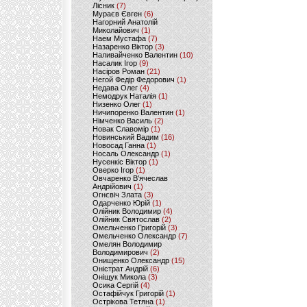
Лісник
(7)
Мураєв Євген
(6)
Нагорний Анатолій
Миколайович
(1)
Наем Мустафа
(7)
Назаренко Віктор
(3)
Наливайченко Валентин
(10)
Насалик Ігор
(9)
Насіров Роман
(21)
Негой Федір Федорович
(1)
Недава Олег
(4)
Немодрук Наталія
(1)
Низенко Олег
(1)
Ничипоренко Валентин
(1)
Німченко Василь
(2)
Новак Славомір
(1)
Новинський Вадим
(16)
Новосад Ганна
(1)
Носаль Олександр
(1)
Нусенкіс Віктор
(1)
Оверко Ігор
(1)
Овчаренко В'ячеслав
Андрійович
(1)
Огнєвіч Злата
(3)
Одарченко Юрій
(1)
Олійник Володимир
(4)
Олійник Святослав
(2)
Омельченко Григорій
(3)
Омельченко Олександр
(7)
Омелян Володимир
Володимирович
(2)
Онищенко Олександр
(15)
Оністрат Андрій
(6)
Оніщук Микола
(3)
Осика Сергій
(4)
Остафійчук Григорій
(1)
Острікова Тетяна
(1)