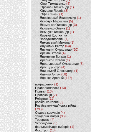
Юлдашев Сергій
(1)
Юлія Тимошенко
(8)
Юраков Олександр
(1)
Юрушев Леонід
(3)
Юфа Семен
(1)
Яворівський Володимир
(1)
Якибчук Мирослав
(5)
Якименко Олександр
(3)
Якименко Олена
(1)
Якімчук Олександр
(1)
Яловий Костянтин
Володимирович
(1)
Янковський Микола
(2)
Янукович Віктор
(64)
Янукович Олександр
(20)
Ярема Віталій
(4)
Яременко Богдан
(1)
Яресько Наталія
(1)
Ярославський Олександр
(3)
Ярош Дмитро
(4)
Ясинський Олександр
(1)
Яценко Антон
(58)
Яценюк Арсеній
(147)
покращення
(1)
Права человека
(13)
Приват
(13)
Провокація
(7)
Рейдери
(15)
російська гебня
(8)
Російсько-українська війна
(793)
Судова корупція
(4)
тендерна мафія
(36)
Тероризм
(4)
Укрсоцбанк
(3)
фальсифікація виборів
(1)
Фокстрот
(13)