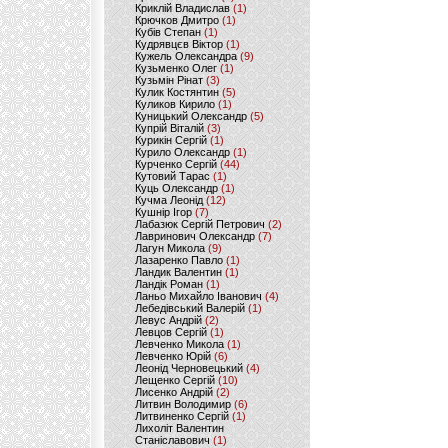
Криклій Владислав
(1)
Крючков Дмитро
(1)
Кубів Степан
(1)
Кудрявцєв Віктор
(1)
Кужель Олександра
(9)
Кузьменко Олег
(1)
Кузьмін Рінат
(3)
Кулик Костянтин
(5)
Куликов Кирило
(1)
Куницький Олександр
(5)
Купрій Віталій
(3)
Курикін Сергій
(1)
Курило Олександр
(1)
Курченко Сергій
(44)
Кутовий Тарас
(1)
Куць Олександр
(1)
Кучма Леонід
(12)
Кушнір Ігор
(7)
Лабазюк Сергій Петрович
(2)
Лавринович Олександр
(7)
Лагун Микола
(9)
Лазаренко Павло
(1)
Ландик Валентин
(1)
Ландік Роман
(1)
Ланьо Михайло Іванович
(4)
Лебедівський Валерій
(1)
Левус Андрій
(2)
Левцов Сергій
(1)
Левченко Микола
(1)
Левченко Юрій
(6)
Леонід Черновецький
(4)
Лещенко Сергій
(10)
Лисенко Андрій
(2)
Литвин Володимир
(6)
Литвиненко Сергій
(1)
Лихоліт Валентин
Станіславович
(1)