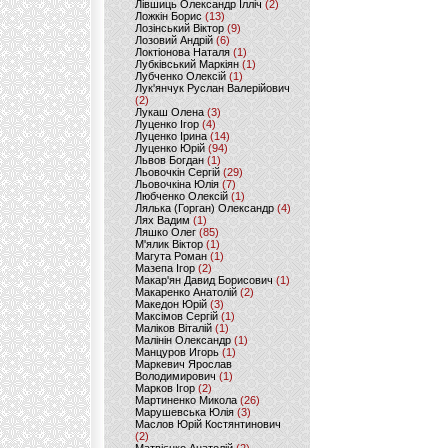
Лівшиць Олександр Ілліч
(2)
Ложкін Борис
(13)
Лозінський Віктор
(9)
Лозовий Андрій
(6)
Локтіонова Наталя
(1)
Лубківський Маркіян
(1)
Лубченко Олексій
(1)
Лук'янчук Руслан Валерійович
(2)
Лукаш Олена
(3)
Луценко Ігор
(4)
Луценко Ірина
(14)
Луценко Юрій
(94)
Львов Богдан
(1)
Льовочкін Сергій
(29)
Льовочкіна Юлія
(7)
Любченко Олексій
(1)
Лялька (Горган) Олександр
(4)
Лях Вадим
(1)
Ляшко Олег
(85)
М'ялик Віктор
(1)
Магута Роман
(1)
Мазепа Ігор
(2)
Макар'ян Давид Борисович
(1)
Макаренко Анатолій
(2)
Македон Юрій
(3)
Максімов Сергій
(1)
Маліков Віталій
(1)
Малінін Олександр
(1)
Манцуров Игорь
(1)
Маркевич Ярослав
Володимирович
(1)
Марков Ігор
(2)
Мартиненко Микола
(26)
Марушевська Юлія
(3)
Маслов Юрій Костянтинович
(2)