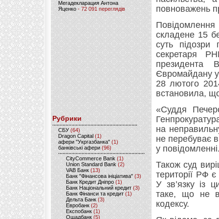
Мегадекларация Антона
повноважень п
Яценко
- 72 091 переглядів
Повідомлення 
складене 15 б
суть підозри 
секретаря РН
президента В
Євромайдану у 
28 лютого 201
встановила, що
«Суддя Печерс
Рубрики
Генпрокуратур
на неправильн
CБУ
(64)
Dragon Capital
(1)
не перебуває в
афери "Укргазбанка"
(1)
у повідомленні
банківські афери
(96)
CityCommerce Bank
(1)
Також суд вир
Union Standard Bank
(2)
VAB Банк
(13)
території РФ 
Банк "Фінансова ініціатива"
(3)
Банк Кредит Дніпро
(1)
У зв’язку із 
Банк Національний кредит
(3)
таке, що не в
Банк Фінанси та кредит
(1)
Дельта Банк
(3)
кодексу.
Евробанк
(2)
Експобанк
(1)
Ощадбанк
(5)