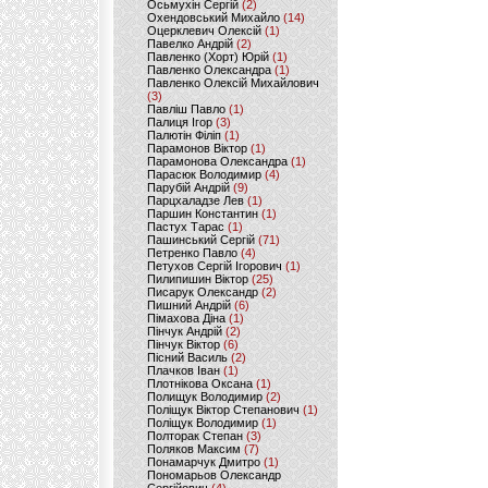
Осьмухін Сергій
(2)
Охендовський Михайло
(14)
Оцерклевич Олексій
(1)
Павелко Андрій
(2)
Павленко (Хорт) Юрій
(1)
Павленко Олександра
(1)
Павленко Олексій Михайлович
(3)
Павліш Павло
(1)
Палиця Ігор
(3)
Палютін Філіп
(1)
Парамонов Віктор
(1)
Парамонова Олександра
(1)
Парасюк Володимир
(4)
Парубій Андрій
(9)
Парцхаладзе Лев
(1)
Паршин Константин
(1)
Пастух Тарас
(1)
Пашинський Сергій
(71)
Петренко Павло
(4)
Петухов Сергій Ігорович
(1)
Пилипишин Віктор
(25)
Писарук Олександр
(2)
Пишний Андрій
(6)
Пімахова Діна
(1)
Пінчук Андрій
(2)
Пінчук Віктор
(6)
Пісний Василь
(2)
Плачков Іван
(1)
Плотнікова Оксана
(1)
Полищук Володимир
(2)
Поліщук Віктор Степанович
(1)
Поліщук Володимир
(1)
Полторак Степан
(3)
Поляков Максим
(7)
Понамарчук Дмитро
(1)
Пономарьов Олександр