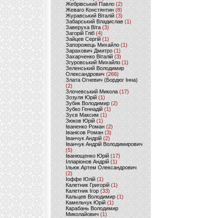
Жебрівський Павло
(2)
Жеваго Констянтин
(8)
Журавський Віталій
(3)
Забарський Владислав
(1)
Заверуха Віта
(3)
Загорій Гліб
(4)
Зайцев Сергій
(1)
Запорожець Михайло
(1)
Зарахович Дмитро
(1)
Захарченко Віталій
(3)
Згуровський Михайло
(1)
Зеленський Володимир
Олександрович
(266)
Злата Огневич (Бордюг Інна)
(2)
Злочевський Микола
(17)
Зозуля Юрій
(1)
Зубик Володимир
(2)
Зубко Геннадій
(1)
Зуєв Максим
(1)
Зюков Юрій
(1)
Іваненко Роман
(2)
Іванісов Роман
(3)
Іванчук Андрій
(2)
Іванчук Андрій Володимирович
(5)
Іванющенко Юрій
(17)
Ілларіонов Андрій
(1)
Ільюк Артем Олександрович
(2)
Іоффе Юлій
(1)
Калетник Григорій
(1)
Калетник Ігор
(33)
Кальцев Володимир
(1)
Камельчук Юрій
(1)
Карабань Володимир
Миколайович
(1)