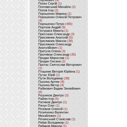
Сергійович
(4)
Попко Сергій
(1)
Поплавський Михайло
(2)
Попов Ігор
(2)
Порошенко Марина
(1)
Порошенко Олексій Петрович
(4)
Порошенко Петро
(465)
Портнов Андрій
(9)
Потураєв Микита
(1)
Прессман Олександр
(3)
Присяжнюк Анатолій
(5)
Присяжнюк Микола
(38)
Присяжнюк Олександр
Анатолійович
(1)
Притула Олена
(3)
Прогнімак Олександр
(35)
Продан Мирослав
(1)
Продан Оксана
(2)
Протас Святослав Вікторович
(1)
Пташник Вікторія Юріївна
(1)
Путас Юрій
(1)
Путін Володимир
(38)
Пшонка Артем
(8)
Пшонка Віктор
(4)
Рабінович Вадим Зіновійович
(6)
Разумков Дмитро
(3)
Райнін Ігор
(5)
Ратніков Дмитро
(1)
Рачук Олег
(1)
Резніков Олексій
(1)
Резніченко Валентин
Михайлович
(1)
Речинський Станіслав
(1)
Рибак Володимир
(1)
Рибаков Микола
(1)