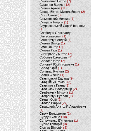
Симоненко Петро
(7)
Симонов Вадим
(12)
Ситник Артем
(11)
Сівець Віктор Миколайович
(2)
Сігал Євген
(3)
Сіньковский Микола
(1)
Скударь Георгій
(1)
Скуратовський Сергій Іванович
(1)
Слободян Олександр
В'ячеславович
(1)
Слюсарчук Андрій
(1)
Смалій Віктор
(1)
Смешко Ігор
(1)
Смолій Яків
(1)
Снєгирьов Дмитро
(2)
Соболев Вячеслав
(4)
Соболєв Єгор
(2)
Соловей Юрій Ігорович
(1)
Солод Юрій
(1)
Сольвар Руслан
(2)
Сотнік Олена
(1)
Ставицький Едуард
(9)
Стаднійчук Роман
(3)
Старикова Ганна
(1)
Стельмах Володимир
(2)
Стефанчук Микола
(1)
Стефанчук Руслан
(1)
Стець Юрій
(1)
Столар Вадим
(27)
Страшний Анатолій Андрійович
(1)
Струк Володимир
(1)
Супрун Уляна
(10)
Супруненко В'ячеслав
(1)
Суркіс Григорій
(3)
Сюмар Вікторія
(3)