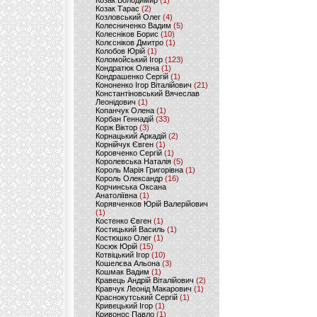
Козак Володимир
(1)
Козак Тарас
(2)
Козловський Олег
(4)
Колесниченко Вадим
(5)
Колесніков Борис
(10)
Колєсніков Дмитро
(1)
Колобов Юрій
(1)
Коломойський Ігор
(123)
Кондратюк Олена
(1)
Кондрашенко Сергій
(1)
Кононенко Ігор Віталійович
(21)
Константіновський Вячеслав
Леонідович
(1)
Копанчук Олена
(1)
Корбан Геннадій
(33)
Корж Віктор
(3)
Корнацький Аркадій
(2)
Корнійчук Євген
(1)
Коровченко Сергій
(1)
Королевська Наталія
(5)
Король Марія Григорівна
(1)
Король Олександр
(16)
Корчинська Оксана
Анатоліївна
(1)
Корявченков Юрій Валерійович
(1)
Костенко Євген
(1)
Костицький Василь
(1)
Костюшко Олег
(1)
Косюк Юрій
(15)
Котвіцький Ігор
(10)
Кошелєва Альона
(3)
Кошмак Вадим
(1)
Кравець Андрій Віталійович
(2)
Кравчук Леонід Макарович
(1)
Краснокутський Сергій
(1)
Кривецький Ігор
(1)
Кривонос Павло
(1)