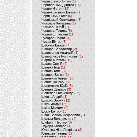
Чернушенко Антон
(1)
Чернявський Дмитро
(11)
Черняк Євген
(12)
Черняховський Віталій
(1)
Черпіцький Олег
(6)
Черпіцький Олександр
(6)
Чижмарь Катерина
(1)
Чижмарь Юрій
(1)
Чорновіл Тетяна
(5)
Чорновол Тетяна
(11)
Чубаров Рефат
(1)
Чумак Віктор
(3)
Шабунін Віталій
(4)
Шандра Володимир
(2)
Шаповалов Анатолій
(1)
Шапошніков Ростислав
(1)
Шарий Анатолий
(6)
Шахов Сергій
(2)
Швайка Ігор
(1)
Шевляк Ілля
(3)
Шевцов Євген
(1)
Шевченко Артем
(1)
Шевченко Ігор
(1)
Шеляженко Юрій
(6)
Шенцев Дмитро
(3)
Шепелев Олександр
(39)
Шипко Андрій
(1)
Шкиряк Зорян
(12)
Шкіль Андрій
(2)
Шкіль Максим
(4)
Шокін Віктор
(15)
Шпак Василь Федорович
(1)
Шульга Володимир
(4)
Шуфрич Нестор
(8)
Эдуард Багиров
(1)
Южаніна Ніна Петрівна
(2)
Юзькова Тетяна
(2)