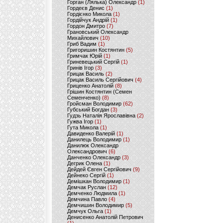
Горган (Лялька) Олександр
(1)
Гордеєв Денис
(1)
Гордієнко Микола
(1)
Гордійчук Андрій
(1)
Гордон Дмитро
(7)
Грановський Олександр
Михайлович
(10)
Гриб Вадим
(1)
Григоришин Костянтин
(5)
Гримчак Юрій
(1)
Гриневецький Сергій
(1)
Гринів Ігор
(3)
Грицак Василь
(2)
Грицак Василь Сергійович
(4)
Гриценко Анатолій
(8)
Грішин Костянтин (Семен
Семенченко)
(8)
Гройсман Володимир
(62)
Губський Богдан
(3)
Гудзь Наталія Ярославівна
(2)
Гужва Ігор
(1)
Гута Микола
(1)
Давиденко Валерій
(1)
Данилець Володимир
(1)
Данилюк Олександр
Олександрович
(6)
Данченко Олександр
(3)
Дегрик Олена
(1)
Дейдей Євген Сергійович
(9)
Дейнеко Сергій
(1)
Демішкан Володимир
(1)
Демчак Руслан
(12)
Демченко Людмила
(1)
Демчина Павло
(4)
Демчишин Володимир
(5)
Демчук Ольга
(1)
Денисенко Анатолій Петрович