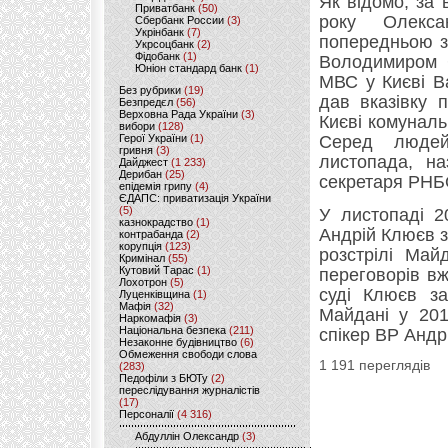
Як відомо, за 
Приватбанк
(50)
року Олексан
Сбербанк России
(3)
Укрінбанк
(7)
попередньою з
Укрсоцбанк
(2)
Фідобанк
(1)
Володимиром С
Юніон стандард банк
(1)
МВС у Києві В
Без рубрики
(19)
дав вказівку 
Безпредєл
(56)
Верховна Рада України
(3)
Києві комуналь
вибори
(128)
Герої України
(1)
Серед людей
гривня
(3)
листопада, н
Дайджест
(1 233)
Дерибан
(25)
секретаря РНБ
епідемія грипу
(4)
ЄДАПС: приватизація України
(5)
У листопаді 2
казнокрадство
(1)
Андрій Клюєв з
контрабанда
(2)
корупція
(123)
розстрілі Май
Кримінал
(55)
Кутовий Тарас
(1)
переговорів в
Лохотрон
(5)
суді Клюєв за
Луценківщина
(1)
Мафія
(32)
Майдані у 201
Наркомафія
(3)
Національна безпека
(211)
спікер ВР Андр
Незаконне будівництво
(6)
Обмеження свободи слова
1 191 переглядів
(283)
Педофіли з БЮТу
(2)
переслідування журналістів
(17)
Персоналії
(4 316)
Абдуллін Олександр
(3)