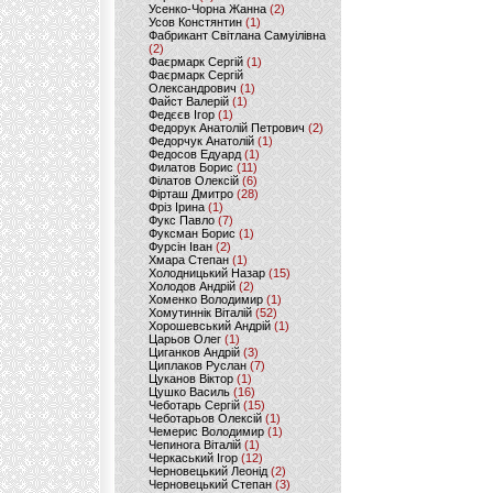
Усенко-Чорна Жанна
(2)
Усов Констянтин
(1)
Фабрикант Світлана Самуілівна
(2)
Фаєрмарк Сергій
(1)
Фаєрмарк Сергій
Олександрович
(1)
Файст Валерій
(1)
Федєєв Ігор
(1)
Федорук Анатолій Петрович
(2)
Федорчук Анатолій
(1)
Федосов Едуард
(1)
Филатов Борис
(11)
Філатов Олексій
(6)
Фірташ Дмитро
(28)
Фріз Ірина
(1)
Фукс Павло
(7)
Фуксман Борис
(1)
Фурсін Іван
(2)
Хмара Степан
(1)
Холодницький Назар
(15)
Холодов Андрій
(2)
Хоменко Володимир
(1)
Хомутиннік Віталій
(52)
Хорошевський Андрій
(1)
Царьов Олег
(1)
Циганков Андрій
(3)
Циплаков Руслан
(7)
Цуканов Віктор
(1)
Цушко Василь
(16)
Чеботарь Сергій
(15)
Чеботарьов Олексій
(1)
Чемерис Володимир
(1)
Чепинога Віталій
(1)
Черкаський Ігор
(12)
Черновецький Леонід
(2)
Черновецький Степан
(3)