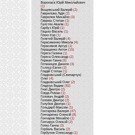
Воропаєв Юрій Миколайович
(1)
Вощевський Валерій
(2)
Гаврилова Лідія
(2)
Гаврилюк Михайло
(3)
Гавриш Степан
(1)
Галстян Авагім
(1)
Гарбуз Юрій
(1)
Гацько Василь
(1)
Гекко Ігор
(1)
Гелетей Валерій
(4)
Герасименко Микола
(4)
Герасимов Артур
(1)
Геращенко Антон
(15)
Герега Галина
(1)
Герега Олександр
(2)
Герман Ганна
(6)
Гетманцев Данило
(3)
Гєллєр Євген
(2)
Гладій Степан
(1)
Гладковський (Свинарчук)
Олег
(4)
Гладковський Олег
(2)
Гладчук Вадим
(82)
Гнап Дмитро
(2)
Говда Роман
(1)
Головач Андрій
(2)
Головін Дмитро
(2)
Голубов Дмитро
(1)
Гольдарб Максим
(1)
Гонтарева Валерія
(47)
Гончаренко Олексій
(8)
Гончаров Михайло
(1)
Гончарук Олексій
(2)
Гопко Ганна
(3)
Горбаль Василь
(2)
Горбунов Олександр
(1)