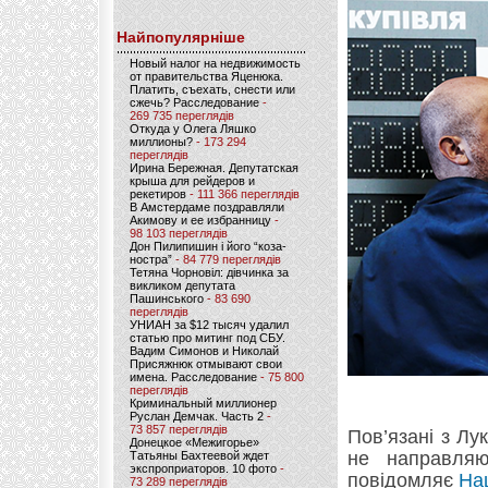
Найпопулярніше
Новый налог на недвижимость
от правительства Яценюка.
Платить, съехать, снести или
сжечь? Расследование
-
269 735 переглядів
Откуда у Олега Ляшко
миллионы?
- 173 294
переглядів
Ирина Бережная. Депутатская
крыша для рейдеров и
рекетиров
- 111 366 переглядів
В Амстердаме поздравляли
Акимову и ее избранницу
-
98 103 переглядів
Дон Пилипишин і його “коза-
ностра”
- 84 779 переглядів
Тетяна Чорновіл: дівчинка за
викликом депутата
Пашинського
- 83 690
переглядів
УНИАН за $12 тысяч удалил
статью про митинг под СБУ.
Вадим Симонов и Николай
Присяжнюк отмывают свои
имена. Расследование
- 75 800
переглядів
Криминальный миллионер
Руслан Демчак. Часть 2
-
73 857 переглядів
Пов’язані з Лу
Донецкое «Межигорье»
не направляю
Татьяны Бахтеевой ждет
экспроприаторов. 10 фото
-
повідомляє
На
73 289 переглядів