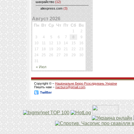
шахрайство
(12)
aliexpress.com
(3)
Август 2026
Пн
Вт
Ср
Чт
Пт
Сб
Вс
1
2
3
4
5
6
7
8
9
10
11
12
13
14
15
16
17
18
19
20
21
22
23
24
25
26
27
28
29
30
31
« Июл
Copyright © –
Національне Бюро Розслідувань України
Пишіть нам –
nacburo@gmail.com
.