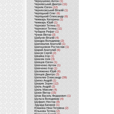
Чернушенко Антон
(1)
Чернявський Дмитро
(11)
Черняк Євген
(12)
Черняховський Віталій
(1)
Черпіцький Олег
(6)
Черпіцький Олександр
(6)
Чижмарь Катерина
(1)
Чижмарь Юрій
(1)
Чорновіл Тетяна
(5)
Чорновол Тетяна
(11)
Чубаров Рефат
(1)
Чумак Віктор
(3)
Шабунін Віталій
(4)
Шандра Володимир
(2)
Шаповалов Анатолій
(1)
Шапошніков Ростислав
(1)
Шарий Анатолий
(6)
Шахов Сергій
(2)
Швайка Ігор
(1)
Шевляк Ілля
(3)
Шевцов Євген
(1)
Шевченко Артем
(1)
Шевченко Ігор
(1)
Шеляженко Юрій
(6)
Шенцев Дмитро
(3)
Шепелев Олександр
(39)
Шипко Андрій
(1)
Шкиряк Зорян
(12)
Шкіль Андрій
(2)
Шкіль Максим
(4)
Шокін Віктор
(15)
Шпак Василь Федорович
(1)
Шульга Володимир
(4)
Шуфрич Нестор
(8)
Эдуард Багиров
(1)
Южаніна Ніна Петрівна
(2)
Юзькова Тетяна
(2)