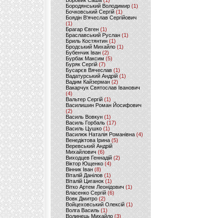
Боровик Саша
(1)
Бородянський Володимир
(1)
Бочковський Сергій
(1)
Боядін В'ячеслав Сергійович
(1)
Брагар Євген
(1)
Браславський Руслан
(1)
Бриль Костянтин
(1)
Бродський Михайло
(1)
Бубенчик Іван
(2)
Бурбак Максим
(5)
Буряк Сергій
(7)
Бусарєв Вячеслав
(1)
Вадатурський Андрій
(1)
Вадим Кайзерман
(2)
Вакарчук Святослав Іванович
(4)
Вальтер Сергій
(1)
Василишин Роман Йосифович
(2)
Василь Вовкун
(1)
Василь Горбаль
(17)
Василь Цушко
(1)
Василюк Наталія Романівна
(4)
Венедіктова Ірина
(5)
Веревський Андрій
Михайлович
(6)
Виходцев Геннадій
(2)
Віктор Ющенко
(4)
Вінник Іван
(8)
Віталій Данілов
(1)
Віталій Циганок
(1)
Вітко Артем Леонідович
(1)
Власенко Сергій
(6)
Вовк Дмитро
(2)
Войцеховський Олексій
(1)
Волга Василь
(1)
Волинець Михайло
(3)