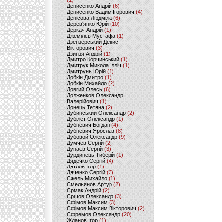
(1)
Денисенко Андрій
(6)
Денисенко Вадим Ігорович
(4)
Денісова Людміла
(6)
Дерев'янко Юрій
(10)
Деркач Андрій
(1)
Джемілєв Мустафа
(1)
Дзензерський Денис
Вікторович
(3)
Дзинзя Андрій
(1)
Дмитро Корчинський
(1)
Дмитрук Микола Ілліч
(1)
Дмитрунь Юрій
(1)
Добкін Дмитро
(1)
Добкін Михайло
(2)
Довгий Олесь
(6)
Долженков Олександр
Валерійович
(1)
Донець Тетяна
(2)
Дубинський Олександр
(2)
Дубілет Олександр
(1)
Дубневич Богдан
(4)
Дубневич Ярослав
(8)
Дубовой Олександр
(9)
Думчев Сергій
(2)
Дунаєв Сергій
(3)
Дурдинець Тиберій
(1)
Дядечко Сергій
(4)
Дятлов Ігор
(1)
Дяченко Сергій
(3)
Єжель Михайло
(1)
Ємельянов Артур
(2)
Єрмак Андрій
(2)
Єршов Олександр
(3)
Єфімов Максим
(3)
Єфімов Максим Вікторович
(2)
Єфремов Олександр
(20)
Жданов Ігор
(1)