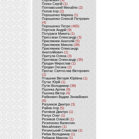
Сергійович
(4)
Попко Сергій
(1)
Поплавський Михайло
(2)
Попов Ігор
(2)
Порошенко Марина
(1)
Порошенко Олексій Петрович
(4)
Порошенко Петро
(465)
Портнов Андрій
(9)
Потураєв Микита
(1)
Прессман Олександр
(3)
Присяжнюк Анатолій
(5)
Присяжнюк Микола
(38)
Присяжнюк Олександр
Анатолійович
(1)
Притула Олена
(3)
Прогнімак Олександр
(35)
Продан Мирослав
(1)
Продан Оксана
(2)
Протас Святослав Вікторович
(1)
Пташник Вікторія Юріївна
(1)
Путас Юрій
(1)
Путін Володимир
(38)
Пшонка Артем
(8)
Пшонка Віктор
(4)
Рабінович Вадим Зіновійович
(6)
Разумков Дмитро
(3)
Райнін Ігор
(5)
Ратніков Дмитро
(1)
Рачук Олег
(1)
Резніков Олексій
(1)
Резніченко Валентин
Михайлович
(1)
Речинський Станіслав
(1)
Рибак Володимир
(1)
Рибаков Микола
(1)