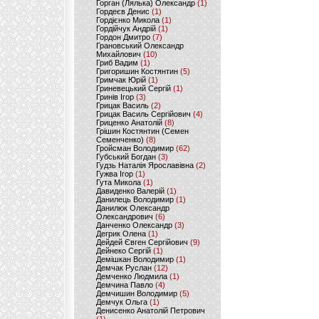
Горган (Лялька) Олександр
(1)
Гордеєв Денис
(1)
Гордієнко Микола
(1)
Гордійчук Андрій
(1)
Гордон Дмитро
(7)
Грановський Олександр
Михайлович
(10)
Гриб Вадим
(1)
Григоришин Костянтин
(5)
Гримчак Юрій
(1)
Гриневецький Сергій
(1)
Гринів Ігор
(3)
Грицак Василь
(2)
Грицак Василь Сергійович
(4)
Гриценко Анатолій
(8)
Грішин Костянтин (Семен
Семенченко)
(8)
Гройсман Володимир
(62)
Губський Богдан
(3)
Гудзь Наталія Ярославівна
(2)
Гужва Ігор
(1)
Гута Микола
(1)
Давиденко Валерій
(1)
Данилець Володимир
(1)
Данилюк Олександр
Олександрович
(6)
Данченко Олександр
(3)
Дегрик Олена
(1)
Дейдей Євген Сергійович
(9)
Дейнеко Сергій
(1)
Демішкан Володимир
(1)
Демчак Руслан
(12)
Демченко Людмила
(1)
Демчина Павло
(4)
Демчишин Володимир
(5)
Демчук Ольга
(1)
Денисенко Анатолій Петрович