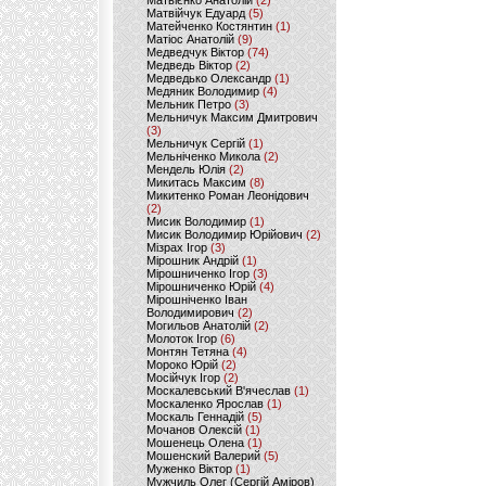
Матвієнко Анатолій
(2)
Матвійчук Едуард
(5)
Матейченко Костянтин
(1)
Матіос Анатолій
(9)
Медведчук Віктор
(74)
Медведь Віктор
(2)
Медведько Олександр
(1)
Медяник Володимир
(4)
Мельник Петро
(3)
Мельничук Максим Дмитрович
(3)
Мельничук Сергій
(1)
Мельніченко Микола
(2)
Мендель Юлія
(2)
Микитась Максим
(8)
Микитенко Роман Леонідович
(2)
Мисик Володимир
(1)
Мисик Володимир Юрійович
(2)
Мізрах Ігор
(3)
Мірошник Андрій
(1)
Мірошниченко Ігор
(3)
Мірошниченко Юрій
(4)
Мірошніченко Іван
Володимирович
(2)
Могильов Анатолій
(2)
Молоток Ігор
(6)
Монтян Тетяна
(4)
Мороко Юрій
(2)
Мосійчук Ігор
(2)
Москалевський В'ячеслав
(1)
Москаленко Ярослав
(1)
Москаль Геннадій
(5)
Мочанов Олексій
(1)
Мошенець Олена
(1)
Мошенский Валерий
(5)
Муженко Віктор
(1)
Мужчиль Олег (Сергій Аміров)