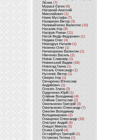
Лісник
(7)
Мураєв Євген
(6)
Нагорний Анатолій
Миколайович
(1)
Наем Мустафа
(7)
Назаренко Віктор
(3)
Наливайченко Валентин
(10)
Насалик Ігор
(9)
Насіров Роман
(21)
Негой Федір Федорович
(1)
Недава Олег
(4)
Немодрук Наталія
(1)
Низенко Олег
(1)
Ничипоренко Валентин
(1)
Німченко Василь
(2)
Новак Славомір
(1)
Новинський Вадим
(16)
Новосад Ганна
(1)
Носаль Олександр
(1)
Нусенкіс Віктор
(1)
Оверко Ігор
(1)
Овчаренко В'ячеслав
Андрійович
(1)
Огнєвіч Злата
(3)
Одарченко Юрій
(1)
Олійник Володимир
(4)
Олійник Святослав
(2)
Омельченко Григорій
(3)
Омельченко Олександр
(7)
Омелян Володимир
Володимирович
(2)
Онищенко Олександр
(15)
Оністрат Андрій
(6)
Оніщук Микола
(3)
Осика Сергій
(4)
Остафійчук Григорій
(1)
Острікова Тетяна
(1)