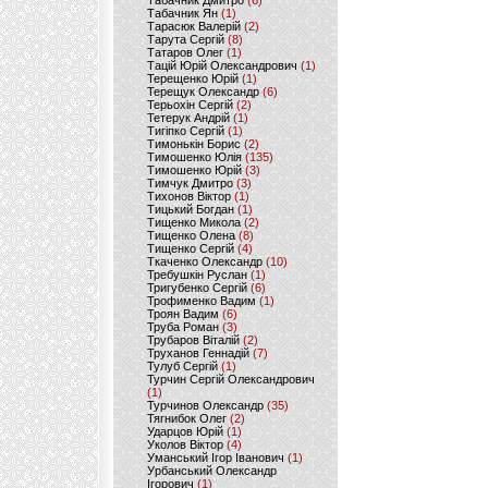
Табачник Дмитро
(6)
Табачник Ян
(1)
Тарасюк Валерій
(2)
Тарута Сергій
(8)
Татаров Олег
(1)
Тацій Юрій Олександрович
(1)
Терещенко Юрій
(1)
Терещук Олександр
(6)
Терьохін Сергій
(2)
Тетерук Андрій
(1)
Тигіпко Сергій
(1)
Тимонькін Борис
(2)
Тимошенко Юлія
(135)
Тимошенко Юрій
(3)
Тимчук Дмитро
(3)
Тихонов Віктор
(1)
Тицький Богдан
(1)
Тищенко Микола
(2)
Тищенко Олена
(8)
Тищенко Сергій
(4)
Ткаченко Олександр
(10)
Требушкін Руслан
(1)
Тригубенко Сергій
(6)
Трофименко Вадим
(1)
Троян Вадим
(6)
Труба Роман
(3)
Трубаров Віталій
(2)
Труханов Геннадій
(7)
Тулуб Сергій
(1)
Турчин Сергій Олександрович
(1)
Турчинов Олександр
(35)
Тягнибок Олег
(2)
Ударцов Юрій
(1)
Уколов Віктор
(4)
Уманський Ігор Іванович
(1)
Урбанський Олександр
Ігорович
(1)