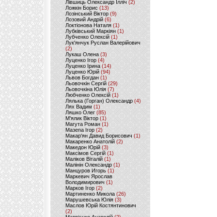
Лівшиць Олександр Ілліч
(2)
Ложкін Борис
(13)
Лозінський Віктор
(9)
Лозовий Андрій
(6)
Локтіонова Наталя
(1)
Лубківський Маркіян
(1)
Лубченко Олексій
(1)
Лук'янчук Руслан Валерійович
(2)
Лукаш Олена
(3)
Луценко Ігор
(4)
Луценко Ірина
(14)
Луценко Юрій
(94)
Львов Богдан
(1)
Льовочкін Сергій
(29)
Льовочкіна Юлія
(7)
Любченко Олексій
(1)
Лялька (Горган) Олександр
(4)
Лях Вадим
(1)
Ляшко Олег
(85)
М'ялик Віктор
(1)
Магута Роман
(1)
Мазепа Ігор
(2)
Макар'ян Давид Борисович
(1)
Макаренко Анатолій
(2)
Македон Юрій
(3)
Максімов Сергій
(1)
Маліков Віталій
(1)
Малінін Олександр
(1)
Манцуров Игорь
(1)
Маркевич Ярослав
Володимирович
(1)
Марков Ігор
(2)
Мартиненко Микола
(26)
Марушевська Юлія
(3)
Маслов Юрій Костянтинович
(2)