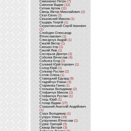
Симоненко Петро
(7)
Симонов Вадим
(12)
Ситник Артем
(11)
Сівець Віктор Миколайович
(2)
Сігал Євген
(3)
Сіньковский Микола
(1)
Скударь Георгій
(1)
Скуратовський Сергій Іванович
(1)
Слободян Олександр
В'ячеславович
(1)
Слюсарчук Андрій
(1)
Смалій Віктор
(1)
Смешко Ігор
(1)
Смолій Яків
(1)
Снєгирьов Дмитро
(2)
Соболев Вячеслав
(4)
Соболєв Єгор
(2)
Соловей Юрій Ігорович
(1)
Солод Юрій
(1)
Сольвар Руслан
(2)
Сотнік Олена
(1)
Ставицький Едуард
(9)
Стаднійчук Роман
(3)
Старикова Ганна
(1)
Стельмах Володимир
(2)
Стефанчук Микола
(1)
Стефанчук Руслан
(1)
Стець Юрій
(1)
Столар Вадим
(27)
Страшний Анатолій Андрійович
(1)
Струк Володимир
(1)
Супрун Уляна
(10)
Супруненко В'ячеслав
(1)
Суркіс Григорій
(3)
Сюмар Вікторія
(3)