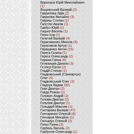
Воропаєв Юрій Миколайович
(1)
Вощевський Валерій
(2)
Гаврилова Лідія
(2)
Гаврилюк Михайло
(3)
Гавриш Степан
(1)
Галстян Авагім
(1)
Гарбуз Юрій
(1)
Гацько Василь
(1)
Гекко Ігор
(1)
Гелетей Валерій
(4)
Герасименко Микола
(4)
Герасимов Артур
(1)
Геращенко Антон
(15)
Герега Галина
(1)
Герега Олександр
(2)
Герман Ганна
(6)
Гетманцев Данило
(3)
Гєллєр Євген
(2)
Гладій Степан
(1)
Гладковський (Свинарчук)
Олег
(4)
Гладковський Олег
(2)
Гладчук Вадим
(82)
Гнап Дмитро
(2)
Говда Роман
(1)
Головач Андрій
(2)
Головін Дмитро
(2)
Голубов Дмитро
(1)
Гольдарб Максим
(1)
Гонтарева Валерія
(47)
Гончаренко Олексій
(8)
Гончаров Михайло
(1)
Гончарук Олексій
(2)
Гопко Ганна
(3)
Горбаль Василь
(2)
Горбунов Олександр
(1)