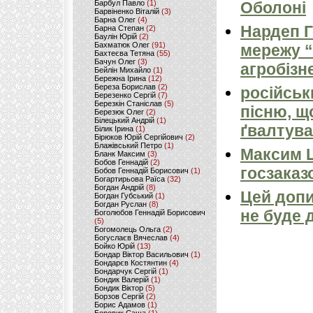
Барбул Павло
(1)
Оболоні
Барвіненко Віталій
(3)
Барна Олег
(4)
Нардеп 
Барна Степан
(2)
Баулін Юрій
(2)
Бахматюк Олег
(91)
мережу “
Бахтеєва Тетяна
(55)
Бачун Олег
(3)
агробізн
Бейлін Михайло
(1)
Бережна Ірина
(12)
Береза Борислав
(2)
російськ
Березенко Сергій
(7)
Березкін Станіслав
(5)
пісню, щ
Березюк Олег
(2)
Білецький Андрій
(1)
ґвалтува
Білик Ірина
(1)
Бірюков Юрій Сергійович
(2)
Блажівський Петро
(1)
Максим 
Бланк Максим
(3)
Бобов Геннадій
(2)
госзаказ
Бобов Геннадій Борисович
(1)
Богартирьова Раїса
(32)
Богдан Андрій
(8)
Цей допи
Богдан Губський
(1)
Богдан Руслан
(8)
не буде 
Боголюбов Геннадій Борисович
(5)
Богомолець Ольга
(2)
Богуслаєв Вячеслав
(4)
Бойко Юрій
(13)
Бондар Віктор Васильович
(1)
Бондарєв Костянтин
(4)
Бондарчук Сергій
(1)
Бондик Валерій
(1)
Бондик Віктор
(5)
Борзов Сергiй
(2)
Борис Адамов
(1)