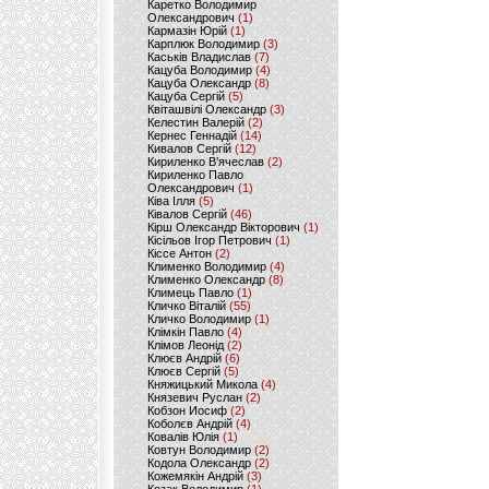
Каретко Володимир
Олександрович
(1)
Кармазін Юрій
(1)
Карплюк Володимир
(3)
Каськів Владислав
(7)
Кацуба Володимир
(4)
Кацуба Олександр
(8)
Кацуба Сергій
(5)
Квіташвілі Олександр
(3)
Келестин Валерій
(2)
Кернес Геннадій
(14)
Кивалов Сергій
(12)
Кириленко В’ячеслав
(2)
Кириленко Павло
Олександрович
(1)
Ківа Ілля
(5)
Ківалов Сергій
(46)
Кірш Олександр Вікторович
(1)
Кісільов Ігор Петрович
(1)
Кіссе Антон
(2)
Клименко Володимир
(4)
Клименко Олександр
(8)
Климець Павло
(1)
Кличко Віталій
(55)
Кличко Володимир
(1)
Клімкін Павло
(4)
Клімов Леонід
(2)
Клюєв Андрій
(6)
Клюєв Сергій
(5)
Княжицький Микола
(4)
Князевич Руслан
(2)
Кобзон Иосиф
(2)
Коболєв Андрій
(4)
Ковалів Юлія
(1)
Ковтун Володимир
(2)
Кодола Олександр
(2)
Кожемякін Андрій
(3)