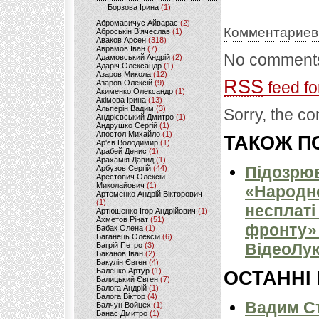
Борзова Ірина
(1)
Абромавичус Айварас
(2)
Комментариев
Аброськін В’ячеслав
(1)
Аваков Арсен
(318)
Аврамов Іван
(7)
No comments
Адамовський Андрій
(2)
Адаріч Олександр
(1)
Азаров Микола
(12)
RSS
Азаров Олексій
(9)
feed fo
Акименко Олександр
(1)
Акімова Ірина
(13)
Альперін Вадим
(3)
Sorry, the co
Андрієвський Дмитро
(1)
Андрушко Сергій
(1)
Апостол Михайло
(1)
ТАКОЖ ПО
Ар'єв Володимир
(1)
Арабей Денис
(1)
Арахамія Давид
(1)
Підозрюв
Арбузов Сергій
(44)
Арестович Олексій
Миколайович
(1)
«Народн
Артеменко Андрій Вікторович
(1)
несплаті
Артюшенко Ігор Андрійович
(1)
Ахметов Рінат
(51)
фронту» 
Бабак Олена
(1)
Баганець Олексій
(6)
ВідеоЛук
Багрій Петро
(3)
Баканов Іван
(2)
Бакулін Євген
(4)
Баленко Артур
(1)
ОСТАННІ
Балицький Євген
(7)
Балога Андрій
(1)
Балога Віктор
(4)
Вадим Ст
Балчун Войцех
(1)
Банас Дмитро
(1)