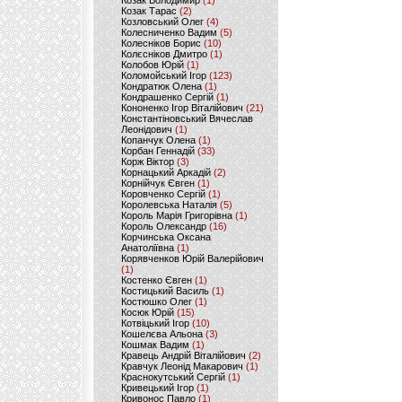
Козак Володимир
(1)
Козак Тарас
(2)
Козловський Олег
(4)
Колесниченко Вадим
(5)
Колесніков Борис
(10)
Колєсніков Дмитро
(1)
Колобов Юрій
(1)
Коломойський Ігор
(123)
Кондратюк Олена
(1)
Кондрашенко Сергій
(1)
Кононенко Ігор Віталійович
(21)
Константіновський Вячеслав
Леонідович
(1)
Копанчук Олена
(1)
Корбан Геннадій
(33)
Корж Віктор
(3)
Корнацький Аркадій
(2)
Корнійчук Євген
(1)
Коровченко Сергій
(1)
Королевська Наталія
(5)
Король Марія Григорівна
(1)
Король Олександр
(16)
Корчинська Оксана
Анатоліївна
(1)
Корявченков Юрій Валерійович
(1)
Костенко Євген
(1)
Костицький Василь
(1)
Костюшко Олег
(1)
Косюк Юрій
(15)
Котвіцький Ігор
(10)
Кошелєва Альона
(3)
Кошмак Вадим
(1)
Кравець Андрій Віталійович
(2)
Кравчук Леонід Макарович
(1)
Краснокутський Сергій
(1)
Кривецький Ігор
(1)
Кривонос Павло
(1)