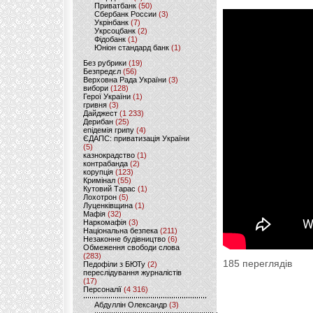
Приватбанк
(50)
Сбербанк России
(3)
Укрінбанк
(7)
Укрсоцбанк
(2)
Фідобанк
(1)
Юніон стандард банк
(1)
Без рубрики
(19)
Безпредєл
(56)
Верховна Рада України
(3)
вибори
(128)
Герої України
(1)
гривня
(3)
Дайджест
(1 233)
Дерибан
(25)
епідемія грипу
(4)
ЄДАПС: приватизація України
(5)
казнокрадство
(1)
контрабанда
(2)
корупція
(123)
Кримінал
(55)
Кутовий Тарас
(1)
Лохотрон
(5)
Луценківщина
(1)
Мафія
(32)
Наркомафія
(3)
Національна безпека
(211)
Незаконне будівництво
(6)
Обмеження свободи слова
(283)
185 переглядів
Педофіли з БЮТу
(2)
переслідування журналістів
(17)
Персоналії
(4 316)
Абдуллін Олександр
(3)