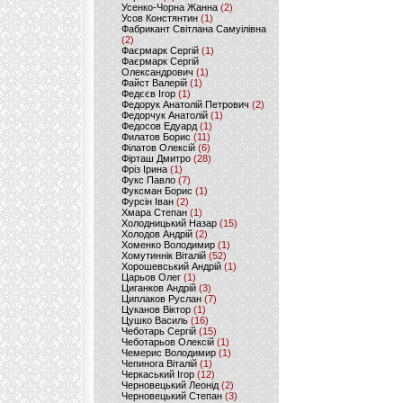
Усенко-Чорна Жанна
(2)
Усов Констянтин
(1)
Фабрикант Світлана Самуілівна
(2)
Фаєрмарк Сергій
(1)
Фаєрмарк Сергій
Олександрович
(1)
Файст Валерій
(1)
Федєєв Ігор
(1)
Федорук Анатолій Петрович
(2)
Федорчук Анатолій
(1)
Федосов Едуард
(1)
Филатов Борис
(11)
Філатов Олексій
(6)
Фірташ Дмитро
(28)
Фріз Ірина
(1)
Фукс Павло
(7)
Фуксман Борис
(1)
Фурсін Іван
(2)
Хмара Степан
(1)
Холодницький Назар
(15)
Холодов Андрій
(2)
Хоменко Володимир
(1)
Хомутиннік Віталій
(52)
Хорошевський Андрій
(1)
Царьов Олег
(1)
Циганков Андрій
(3)
Циплаков Руслан
(7)
Цуканов Віктор
(1)
Цушко Василь
(16)
Чеботарь Сергій
(15)
Чеботарьов Олексій
(1)
Чемерис Володимир
(1)
Чепинога Віталій
(1)
Черкаський Ігор
(12)
Черновецький Леонід
(2)
Черновецький Степан
(3)