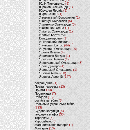
Юлдашев Сергій
(1)
Юлія Тимошенко
(8)
Юраков Олександр
(1)
Юрушев Леонід
(3)
Юфа Семен
(1)
Яворівський Володимир
(1)
Якибчук Мирослав
(5)
Якименко Олександр
(3)
Якименко Олена
(1)
Якімчук Олександр
(1)
Яловий Костянтин
Володимирович
(1)
Янковський Микола
(2)
Янукович Віктор
(64)
Янукович Олександр
(20)
Ярема Віталій
(4)
Яременко Богдан
(1)
Яресько Наталія
(1)
Ярославський Олександр
(3)
Ярош Дмитро
(4)
Ясинський Олександр
(1)
Яценко Антон
(58)
Яценюк Арсеній
(147)
покращення
(1)
Права человека
(13)
Приват
(13)
Провокація
(7)
Рейдери
(15)
російська гебня
(8)
Російсько-українська війна
(793)
Судова корупція
(4)
тендерна мафія
(36)
Тероризм
(4)
Укрсоцбанк
(3)
фальсифікація виборів
(1)
Фокстрот
(13)