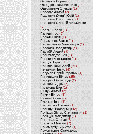
Осьмухін Сергій
(2)
Охендовський Михайло
(14)
Оцерклевич Олексій
(1)
Павелко Андрій
(2)
Павленко (Хорт) Юрій
(1)
Павленко Олександра
(1)
Павленко Олексій Михайлович
(3)
Павліш Павло
(1)
Палиця Ігор
(3)
Палютін Філіп
(1)
Парамонов Віктор
(1)
Парамонова Олександра
(1)
Парасюк Володимир
(4)
Парубій Андрій
(9)
Парцхаладзе Лев
(1)
Паршин Константин
(1)
Пастух Тарас
(1)
Пашинський Сергій
(71)
Петренко Павло
(4)
Петухов Сергій Ігорович
(1)
Пилипишин Віктор
(25)
Писарук Олександр
(2)
Пишний Андрій
(6)
Пімахова Діна
(1)
Пінчук Андрій
(2)
Пінчук Віктор
(6)
Пісний Василь
(2)
Плачков Іван
(1)
Плотнікова Оксана
(1)
Полищук Володимир
(2)
Поліщук Віктор Степанович
(1)
Поліщук Володимир
(1)
Полторак Степан
(3)
Поляков Максим
(7)
Понамарчук Дмитро
(1)
Пономарьов Олександр