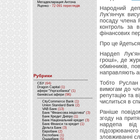
Мегадекларация Антона
Яценко
- 72 091 переглядів
Народний деп
Лук’янчук вис
посаду члена 
контроль за в
фінансових пер
Про це йдеться
Нардеп Лук’ян
гроші», де жур
обмінників, п
направляють ав
Рубрики
Тобто Руслан
CБУ
(64)
Dragon Capital
(1)
вимогам до чл
афери "Укргазбанка"
(1)
репутацію та ві
банківські афери
(96)
числиться в сп
CityCommerce Bank
(1)
Union Standard Bank
(2)
VAB Банк
(13)
Раніше повідо
Банк "Фінансова ініціатива"
(3)
Банк Кредит Дніпро
(1)
згоду на притя
Банк Національний кредит
(3)
нардепа від
Банк Фінанси та кредит
(1)
Дельта Банк
(3)
підозрюваног
Евробанк
(2)
Експобанк
(1)
зловживанні с
Ощадбанк
(5)