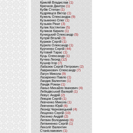
Криклій Владислав
(1)
Крючков Дмитро
(1)
Кубів Степан
(1)
Кудрявцєв Віктор
(1)
Кужель Олександра
(9)
Кузьменко Олег
(1)
Кузьмін Рінат
(3)
Кулик Костянтин
(5)
Куликов Кирило
(1)
Куницький Олександр
(5)
Купрій Віталій
(3)
Курикін Сергій
(1)
Курило Олександр
(1)
Курченко Сергій
(44)
Кутовий Тарас
(1)
Куць Олександр
(1)
Кучма Леонід
(12)
Кушнір Ігор
(7)
Лабазюк Сергій Петрович
(2)
Лавринович Олександр
(7)
Лагун Микола
(9)
Лазаренко Павло
(1)
Ландик Валентин
(1)
Ландік Роман
(1)
Ланьо Михайло Іванович
(4)
Лебедівський Валерій
(1)
Левус Андрій
(2)
Левцов Сергій
(1)
Левченко Микола
(1)
Левченко Юрій
(6)
Леонід Черновецький
(4)
Лещенко Сергій
(10)
Лисенко Андрій
(2)
Литвин Володимир
(6)
Литвиненко Сергій
(1)
Лихоліт Валентин
Станіславович
(1)