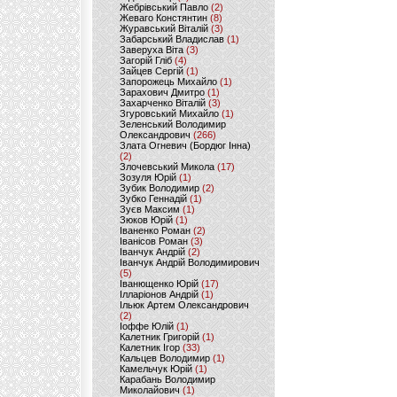
Жебрівський Павло
(2)
Жеваго Констянтин
(8)
Журавський Віталій
(3)
Забарський Владислав
(1)
Заверуха Віта
(3)
Загорій Гліб
(4)
Зайцев Сергій
(1)
Запорожець Михайло
(1)
Зарахович Дмитро
(1)
Захарченко Віталій
(3)
Згуровський Михайло
(1)
Зеленський Володимир
Олександрович
(266)
Злата Огневич (Бордюг Інна)
(2)
Злочевський Микола
(17)
Зозуля Юрій
(1)
Зубик Володимир
(2)
Зубко Геннадій
(1)
Зуєв Максим
(1)
Зюков Юрій
(1)
Іваненко Роман
(2)
Іванісов Роман
(3)
Іванчук Андрій
(2)
Іванчук Андрій Володимирович
(5)
Іванющенко Юрій
(17)
Ілларіонов Андрій
(1)
Ільюк Артем Олександрович
(2)
Іоффе Юлій
(1)
Калетник Григорій
(1)
Калетник Ігор
(33)
Кальцев Володимир
(1)
Камельчук Юрій
(1)
Карабань Володимир
Миколайович
(1)