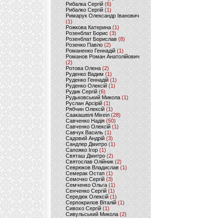
Рибалка Сергій
(6)
Рибалко Сергій
(1)
Римарук Олександр Іванович
(1)
Рожкова Катерина
(1)
Розенблат Борис
(3)
Розенблат Борислав
(8)
Розенко Павло
(2)
Романенко Геннадій
(1)
Романов Роман Анатолійович
(2)
Ротова Олена
(2)
Руденко Вадим
(1)
Руденко Геннадій
(1)
Руденко Олексій
(1)
Рудик Сергій
(6)
Рудьковський Микола
(1)
Руслан Арсірій
(1)
Рябчин Олексій
(1)
Саакашвілі Міхеіл
(28)
Савченко Надія
(50)
Савченко Олексій
(1)
Савчук Василь
(1)
Садовий Андрій
(3)
Сандлер Дмитро
(1)
Сапожко Ігор
(1)
Святаш Дмитро
(2)
Святослав Олійник
(2)
Севрюков Владислав
(1)
Семерак Остап
(1)
Семочко Сергій
(3)
Семченко Ольга
(1)
Сенченко Сергій
(1)
Середюк Олексій
(1)
Серпокрилов Віталій
(1)
Сивохо Сергій
(1)
Сивульський Микола
(2)