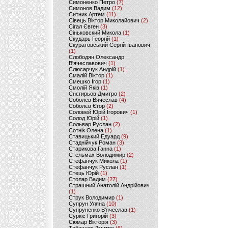
Симоненко Петро
(7)
Симонов Вадим
(12)
Ситник Артем
(11)
Сівець Віктор Миколайович
(2)
Сігал Євген
(3)
Сіньковский Микола
(1)
Скударь Георгій
(1)
Скуратовський Сергій Іванович
(1)
Слободян Олександр
В'ячеславович
(1)
Слюсарчук Андрій
(1)
Смалій Віктор
(1)
Смешко Ігор
(1)
Смолій Яків
(1)
Снєгирьов Дмитро
(2)
Соболев Вячеслав
(4)
Соболєв Єгор
(2)
Соловей Юрій Ігорович
(1)
Солод Юрій
(1)
Сольвар Руслан
(2)
Сотнік Олена
(1)
Ставицький Едуард
(9)
Стаднійчук Роман
(3)
Старикова Ганна
(1)
Стельмах Володимир
(2)
Стефанчук Микола
(1)
Стефанчук Руслан
(1)
Стець Юрій
(1)
Столар Вадим
(27)
Страшний Анатолій Андрійович
(1)
Струк Володимир
(1)
Супрун Уляна
(10)
Супруненко В'ячеслав
(1)
Суркіс Григорій
(3)
Сюмар Вікторія
(3)