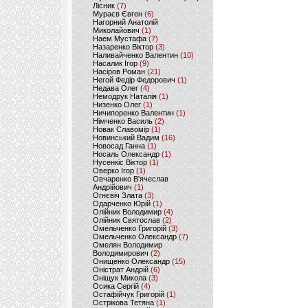
Лісник
(7)
Мураєв Євген
(6)
Нагорний Анатолій
Миколайович
(1)
Наем Мустафа
(7)
Назаренко Віктор
(3)
Наливайченко Валентин
(10)
Насалик Ігор
(9)
Насіров Роман
(21)
Негой Федір Федорович
(1)
Недава Олег
(4)
Немодрук Наталія
(1)
Низенко Олег
(1)
Ничипоренко Валентин
(1)
Німченко Василь
(2)
Новак Славомір
(1)
Новинський Вадим
(16)
Новосад Ганна
(1)
Носаль Олександр
(1)
Нусенкіс Віктор
(1)
Оверко Ігор
(1)
Овчаренко В'ячеслав
Андрійович
(1)
Огнєвіч Злата
(3)
Одарченко Юрій
(1)
Олійник Володимир
(4)
Олійник Святослав
(2)
Омельченко Григорій
(3)
Омельченко Олександр
(7)
Омелян Володимир
Володимирович
(2)
Онищенко Олександр
(15)
Оністрат Андрій
(6)
Оніщук Микола
(3)
Осика Сергій
(4)
Остафійчук Григорій
(1)
Острікова Тетяна
(1)