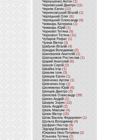
Чернушенко Антон
(1)
Чернявський Дмитро
(11)
Черняк Євген
(12)
Черняховський Віталій
(1)
Черпіцький Олег
(6)
Черпіцький Олександр
(6)
Чижмарь Катерина
(1)
Чижмарь Юрій
(1)
Чорновіл Тетяна
(5)
Чорновол Тетяна
(11)
Чубаров Рефат
(1)
Чумак Віктор
(3)
Шабунін Віталій
(4)
Шандра Володимир
(2)
Шаповалов Анатолій
(1)
Шапошніков Ростислав
(1)
Шарий Анатолий
(6)
Шахов Сергій
(2)
Швайка Ігор
(1)
Шевляк Ілля
(3)
Шевцов Євген
(1)
Шевченко Артем
(1)
Шевченко Ігор
(1)
Шеляженко Юрій
(6)
Шенцев Дмитро
(3)
Шепелев Олександр
(39)
Шипко Андрій
(1)
Шкиряк Зорян
(12)
Шкіль Андрій
(2)
Шкіль Максим
(4)
Шокін Віктор
(15)
Шпак Василь Федорович
(1)
Шульга Володимир
(4)
Шуфрич Нестор
(8)
Эдуард Багиров
(1)
Южаніна Ніна Петрівна
(2)
Юзькова Тетяна
(2)