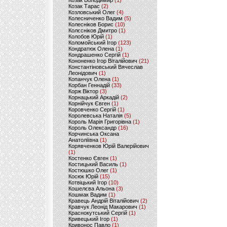
Козак Володимир
(1)
Козак Тарас
(2)
Козловський Олег
(4)
Колесниченко Вадим
(5)
Колесніков Борис
(10)
Колєсніков Дмитро
(1)
Колобов Юрій
(1)
Коломойський Ігор
(123)
Кондратюк Олена
(1)
Кондрашенко Сергій
(1)
Кононенко Ігор Віталійович
(21)
Константіновський Вячеслав
Леонідович
(1)
Копанчук Олена
(1)
Корбан Геннадій
(33)
Корж Віктор
(3)
Корнацький Аркадій
(2)
Корнійчук Євген
(1)
Коровченко Сергій
(1)
Королевська Наталія
(5)
Король Марія Григорівна
(1)
Король Олександр
(16)
Корчинська Оксана
Анатоліївна
(1)
Корявченков Юрій Валерійович
(1)
Костенко Євген
(1)
Костицький Василь
(1)
Костюшко Олег
(1)
Косюк Юрій
(15)
Котвіцький Ігор
(10)
Кошелєва Альона
(3)
Кошмак Вадим
(1)
Кравець Андрій Віталійович
(2)
Кравчук Леонід Макарович
(1)
Краснокутський Сергій
(1)
Кривецький Ігор
(1)
Кривонос Павло
(1)