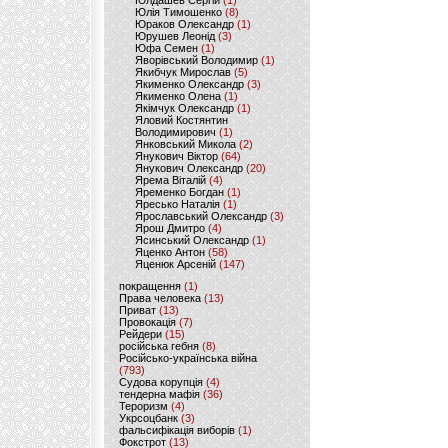
Юлдашев Сергій
(1)
Юлія Тимошенко
(8)
Юраков Олександр
(1)
Юрушев Леонід
(3)
Юфа Семен
(1)
Яворівський Володимир
(1)
Якибчук Мирослав
(5)
Якименко Олександр
(3)
Якименко Олена
(1)
Якімчук Олександр
(1)
Яловий Костянтин
Володимирович
(1)
Янковський Микола
(2)
Янукович Віктор
(64)
Янукович Олександр
(20)
Ярема Віталій
(4)
Яременко Богдан
(1)
Яресько Наталія
(1)
Ярославський Олександр
(3)
Ярош Дмитро
(4)
Ясинський Олександр
(1)
Яценко Антон
(58)
Яценюк Арсеній
(147)
покращення
(1)
Права человека
(13)
Приват
(13)
Провокація
(7)
Рейдери
(15)
російська гебня
(8)
Російсько-українська війна
(793)
Судова корупція
(4)
тендерна мафія
(36)
Тероризм
(4)
Укрсоцбанк
(3)
фальсифікація виборів
(1)
Фокстрот
(13)