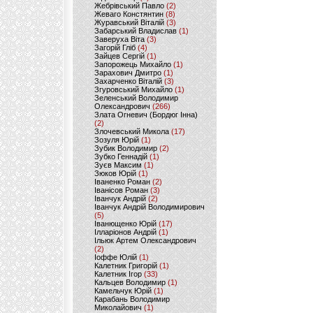
Жебрівський Павло
(2)
Жеваго Констянтин
(8)
Журавський Віталій
(3)
Забарський Владислав
(1)
Заверуха Віта
(3)
Загорій Гліб
(4)
Зайцев Сергій
(1)
Запорожець Михайло
(1)
Зарахович Дмитро
(1)
Захарченко Віталій
(3)
Згуровський Михайло
(1)
Зеленський Володимир
Олександрович
(266)
Злата Огневич (Бордюг Інна)
(2)
Злочевський Микола
(17)
Зозуля Юрій
(1)
Зубик Володимир
(2)
Зубко Геннадій
(1)
Зуєв Максим
(1)
Зюков Юрій
(1)
Іваненко Роман
(2)
Іванісов Роман
(3)
Іванчук Андрій
(2)
Іванчук Андрій Володимирович
(5)
Іванющенко Юрій
(17)
Ілларіонов Андрій
(1)
Ільюк Артем Олександрович
(2)
Іоффе Юлій
(1)
Калетник Григорій
(1)
Калетник Ігор
(33)
Кальцев Володимир
(1)
Камельчук Юрій
(1)
Карабань Володимир
Миколайович
(1)