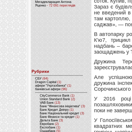
соток. Купив, 
Мегадекларация Антона
Яценко
- 72 091 переглядів
Зараз є будівл
не введений в 
там картоплю,
саджав», — по
В автопарку ро
К’ю7, трицикл
надбань – бар
заощаджень у Т
Дружина Те
зареєструвалас
Рубрики
Але успішною
CБУ
(64)
Dragon Capital
(1)
дружина інспек
афери "Укргазбанка"
(1)
Сорочинського 
банківські афери
(96)
CityCommerce Bank
(1)
У 2016 році
Union Standard Bank
(2)
VAB Банк
(13)
позашляховики
Банк "Фінансова ініціатива"
(3)
поки не заверш
Банк Кредит Дніпро
(1)
Банк Національний кредит
(3)
Банк Фінанси та кредит
(1)
У Голосіївськ
Дельта Банк
(3)
Евробанк
(2)
квадратних ме
Експобанк
(1)
Ощадбанк
(5)