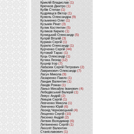
Криклій Владислав
(1)
Крючков Дмитро
(1)
Кубів Степан
(1)
Кудрявцєв Віктор
(1)
Кужель Олександра
(9)
Кузьменко Олег
(1)
Кузьмін Рінат
(3)
Кулик Костянтин
(5)
Куликов Кирило
(1)
Куницький Олександр
(5)
Купрій Віталій
(3)
Курикін Сергій
(1)
Курило Олександр
(1)
Курченко Сергій
(44)
Кутовий Тарас
(1)
Куць Олександр
(1)
Кучма Леонід
(12)
Кушнір Ігор
(7)
Лабазюк Сергій Петрович
(2)
Лавринович Олександр
(7)
Лагун Микола
(9)
Лазаренко Павло
(1)
Ландик Валентин
(1)
Ландік Роман
(1)
Ланьо Михайло Іванович
(4)
Лебедівський Валерій
(1)
Левус Андрій
(2)
Левцов Сергій
(1)
Левченко Микола
(1)
Левченко Юрій
(6)
Леонід Черновецький
(4)
Лещенко Сергій
(10)
Лисенко Андрій
(2)
Литвин Володимир
(6)
Литвиненко Сергій
(1)
Лихоліт Валентин
Станіславович
(1)