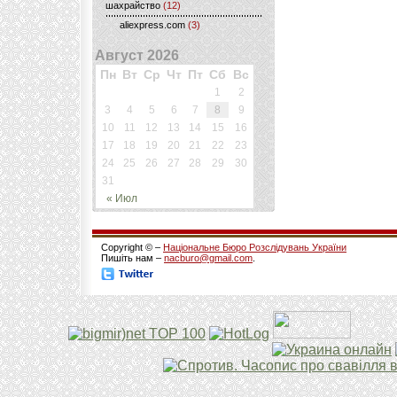
шахрайство
(12)
aliexpress.com
(3)
Август 2026
Пн
Вт
Ср
Чт
Пт
Сб
Вс
1
2
3
4
5
6
7
8
9
10
11
12
13
14
15
16
17
18
19
20
21
22
23
24
25
26
27
28
29
30
31
« Июл
Copyright © –
Національне Бюро Розслідувань України
Пишіть нам –
nacburo@gmail.com
.