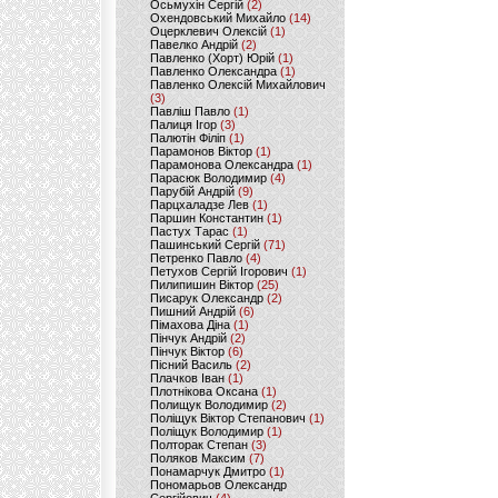
Осьмухін Сергій
(2)
Охендовський Михайло
(14)
Оцерклевич Олексій
(1)
Павелко Андрій
(2)
Павленко (Хорт) Юрій
(1)
Павленко Олександра
(1)
Павленко Олексій Михайлович
(3)
Павліш Павло
(1)
Палиця Ігор
(3)
Палютін Філіп
(1)
Парамонов Віктор
(1)
Парамонова Олександра
(1)
Парасюк Володимир
(4)
Парубій Андрій
(9)
Парцхаладзе Лев
(1)
Паршин Константин
(1)
Пастух Тарас
(1)
Пашинський Сергій
(71)
Петренко Павло
(4)
Петухов Сергій Ігорович
(1)
Пилипишин Віктор
(25)
Писарук Олександр
(2)
Пишний Андрій
(6)
Пімахова Діна
(1)
Пінчук Андрій
(2)
Пінчук Віктор
(6)
Пісний Василь
(2)
Плачков Іван
(1)
Плотнікова Оксана
(1)
Полищук Володимир
(2)
Поліщук Віктор Степанович
(1)
Поліщук Володимир
(1)
Полторак Степан
(3)
Поляков Максим
(7)
Понамарчук Дмитро
(1)
Пономарьов Олександр