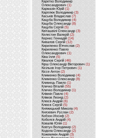
Каретко Володимир
Олександрович
(1)
Кармазін Юрій
(1)
Карплюк Володимир
(3)
Каськів Владислав
(7)
Кацуба Володимир
(4)
Кацуба Олександр
(8)
Кацуба Сергій
(5)
Квіташвілі Олександр
(3)
Келестин Валерій
(2)
Кернес Геннадій
(14)
Кивалов Сергій
(12)
Кириленко В’ячеслав
(2)
Кириленко Павло
Олександрович
(1)
Ківа Ілля
(5)
Ківалов Сергій
(46)
Кірш Олександр Вікторович
(1)
Кісільов Ігор Петрович
(1)
Кіссе Антон
(2)
Клименко Володимир
(4)
Клименко Олександр
(8)
Климець Павло
(1)
Кличко Віталій
(55)
Кличко Володимир
(1)
Клімкін Павло
(4)
Клімов Леонід
(2)
Клюєв Андрій
(6)
Клюєв Сергій
(5)
Княжицький Микола
(4)
Князевич Руслан
(2)
Кобзон Иосиф
(2)
Коболєв Андрій
(4)
Ковалів Юлія
(1)
Ковтун Володимир
(2)
Кодола Олександр
(2)
Кожемякін Андрій
(3)