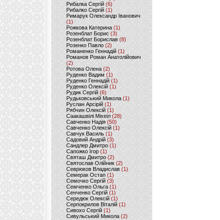
Рибалка Сергій
(6)
Рибалко Сергій
(1)
Римарук Олександр Іванович
(1)
Рожкова Катерина
(1)
Розенблат Борис
(3)
Розенблат Борислав
(8)
Розенко Павло
(2)
Романенко Геннадій
(1)
Романов Роман Анатолійович
(2)
Ротова Олена
(2)
Руденко Вадим
(1)
Руденко Геннадій
(1)
Руденко Олексій
(1)
Рудик Сергій
(6)
Рудьковський Микола
(1)
Руслан Арсірій
(1)
Рябчин Олексій
(1)
Саакашвілі Міхеіл
(28)
Савченко Надія
(50)
Савченко Олексій
(1)
Савчук Василь
(1)
Садовий Андрій
(3)
Сандлер Дмитро
(1)
Сапожко Ігор
(1)
Святаш Дмитро
(2)
Святослав Олійник
(2)
Севрюков Владислав
(1)
Семерак Остап
(1)
Семочко Сергій
(3)
Семченко Ольга
(1)
Сенченко Сергій
(1)
Середюк Олексій
(1)
Серпокрилов Віталій
(1)
Сивохо Сергій
(1)
Сивульський Микола
(2)