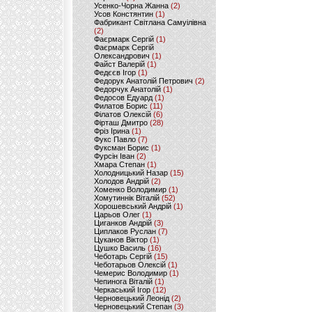
Усенко-Чорна Жанна
(2)
Усов Констянтин
(1)
Фабрикант Світлана Самуілівна
(2)
Фаєрмарк Сергій
(1)
Фаєрмарк Сергій
Олександрович
(1)
Файст Валерій
(1)
Федєєв Ігор
(1)
Федорук Анатолій Петрович
(2)
Федорчук Анатолій
(1)
Федосов Едуард
(1)
Филатов Борис
(11)
Філатов Олексій
(6)
Фірташ Дмитро
(28)
Фріз Ірина
(1)
Фукс Павло
(7)
Фуксман Борис
(1)
Фурсін Іван
(2)
Хмара Степан
(1)
Холодницький Назар
(15)
Холодов Андрій
(2)
Хоменко Володимир
(1)
Хомутиннік Віталій
(52)
Хорошевський Андрій
(1)
Царьов Олег
(1)
Циганков Андрій
(3)
Циплаков Руслан
(7)
Цуканов Віктор
(1)
Цушко Василь
(16)
Чеботарь Сергій
(15)
Чеботарьов Олексій
(1)
Чемерис Володимир
(1)
Чепинога Віталій
(1)
Черкаський Ігор
(12)
Черновецький Леонід
(2)
Черновецький Степан
(3)