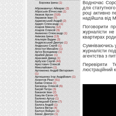
Водночас Соро
Борзова Ірина
(1)
для статутного
Абромавичус Айварас
(2)
Аброськін В’ячеслав
(1)
році активно 
Аваков Арсен
(318)
надійшла від 
Аврамов Іван
(7)
Адамовський Андрій
(2)
Адаріч Олександр
(1)
Поговорити пр
Азаров Микола
(12)
Азаров Олексій
(9)
журналісти не
Акименко Олександр
(1)
квартирах родин
Акімова Ірина
(13)
Альперін Вадим
(3)
Андрієвський Дмитро
(1)
Сумніваючись у
Андрушко Сергій
(1)
Апостол Михайло
(1)
журналісти по
Ар'єв Володимир
(1)
Арабей Денис
(1)
агентства з пит
Арахамія Давид
(1)
Арбузов Сергій
(44)
Перевіряти Т
Арестович Олексій
Миколайович
(1)
люстраційний к
Артеменко Андрій Вікторович
(1)
Артюшенко Ігор Андрійович
(1)
Ахметов Рінат
(51)
Бабак Олена
(1)
Баганець Олексій
(6)
Багрій Петро
(3)
Баканов Іван
(2)
Бакулін Євген
(4)
Баленко Артур
(1)
Балицький Євген
(7)
Балога Андрій
(1)
Балога Віктор
(4)
Балчун Войцех
(1)
Банас Дмитро
(1)