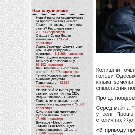
Найпопулярніше
Новый налог на недвижимость
от правительства Яценюка.
Платить, съехать, снести или
сжечь? Расследование
-
269 733 переглядів
Откуда у Олега Ляшко
миллионы?
- 173 294
переглядів
Ирина Бережная. Депутатская
крыша для рейдеров и
рекетиров
- 111 366 переглядів
В Амстердаме поздравляли
Акимову и ее избранницу
-
98 102 переглядів
Дон Пилипишин і його “коза-
Колишній очіл
ностра”
- 84 778 переглядів
голови Одеськ
Тетяна Чорновіл: дівчинка за
викликом депутата
кілька земельн
Пашинського
- 83 689
переглядів
співвласник но
УНИАН за $12 тысяч удалил
статью про митинг под СБУ.
Про це повідо
Вадим Симонов и Николай
Присяжнюк отмывают свои
имена. Расследование
- 75 800
Серед майна Те
переглядів
Криминальный миллионер
у селі Проців
Руслан Демчак. Часть 2
-
73 855 переглядів
столичних Жул
Донецкое «Межигорье»
Татьяны Бахтеевой ждет
«З приводу про
экспроприаторов. 10 фото
-
73 288 переглядів