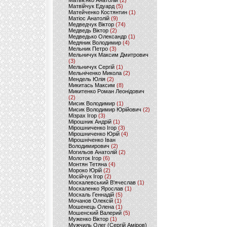
Матвієнко Анатолій
(2)
Матвійчук Едуард
(5)
Матейченко Костянтин
(1)
Матіос Анатолій
(9)
Медведчук Віктор
(74)
Медведь Віктор
(2)
Медведько Олександр
(1)
Медяник Володимир
(4)
Мельник Петро
(3)
Мельничук Максим Дмитрович
(3)
Мельничук Сергій
(1)
Мельніченко Микола
(2)
Мендель Юлія
(2)
Микитась Максим
(8)
Микитенко Роман Леонідович
(2)
Мисик Володимир
(1)
Мисик Володимир Юрійович
(2)
Мізрах Ігор
(3)
Мірошник Андрій
(1)
Мірошниченко Ігор
(3)
Мірошниченко Юрій
(4)
Мірошніченко Іван
Володимирович
(2)
Могильов Анатолій
(2)
Молоток Ігор
(6)
Монтян Тетяна
(4)
Мороко Юрій
(2)
Мосійчук Ігор
(2)
Москалевський В'ячеслав
(1)
Москаленко Ярослав
(1)
Москаль Геннадій
(5)
Мочанов Олексій
(1)
Мошенець Олена
(1)
Мошенский Валерий
(5)
Муженко Віктор
(1)
Мужчиль Олег (Сергій Аміров)