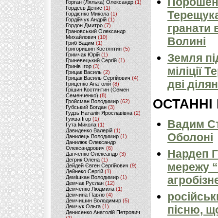
Порошенк
Горган (Лялька) Олександр
(1)
Гордеєв Денис
(1)
Терещука
Гордієнко Микола
(1)
Гордійчук Андрій
(1)
гранати в
Гордон Дмитро
(7)
Грановський Олександр
Михайлович
(10)
Волині
Гриб Вадим
(1)
Григоришин Костянтин
(5)
Гримчак Юрій
(1)
Земля пі
Гриневецький Сергій
(1)
Гринів Ігор
(3)
міліції Т
Грицак Василь
(2)
Грицак Василь Сергійович
(4)
дві ділян
Гриценко Анатолій
(8)
Грішин Костянтин (Семен
Семенченко)
(8)
ОСТАННІ
Гройсман Володимир
(62)
Губський Богдан
(3)
Гудзь Наталія Ярославівна
(2)
Гужва Ігор
(1)
Вадим Ст
Гута Микола
(1)
Давиденко Валерій
(1)
Оболоні
Данилець Володимир
(1)
Данилюк Олександр
Олександрович
(6)
Нардеп 
Данченко Олександр
(3)
Дегрик Олена
(1)
мережу “
Дейдей Євген Сергійович
(9)
Дейнеко Сергій
(1)
агробізн
Демішкан Володимир
(1)
Демчак Руслан
(12)
Демченко Людмила
(1)
російськ
Демчина Павло
(4)
Демчишин Володимир
(5)
Демчук Ольга
(1)
пісню, щ
Денисенко Анатолій Петрович