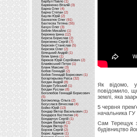
Барбул Павло
(1)
Барвіненко Віталій
(3)
Барна Олег
(4)
Барна Степан
(2)
Баулін Юрій
(2)
Бахматюк Олег
(91)
Бахтеєва Тетяна
(55)
Бачун Олег
(3)
Бейлін Михайло
(1)
Бережна Ірина
(12)
Береза Борислав
(2)
Березенко Сергій
(7)
Березкін Станіслав
(5)
Березюк Олег
(2)
Білецький Андрій
(1)
Білик Ірина
(1)
Бірюков Юрій Сергійович
(2)
Блажівський Петро
(1)
Бланк Максим
(3)
Бобов Геннадій
(2)
Бобов Геннадій Борисович
(1)
Богартирьова Раїса
(32)
Богдан Андрій
(8)
Як відомо, 
Богдан Губський
(1)
Богдан Руслан
(8)
повідомило, щ
Боголюбов Геннадій Борисович
землі, яка заа
(5)
Богомолець Ольга
(2)
Богуслаєв Вячеслав
(4)
5 червня прем’
Бойко Юрій
(13)
Бондар Віктор Васильович
(1)
начальника ГУ 
Бондарєв Костянтин
(4)
Бондарчук Сергій
(1)
Сам Терещук з
Бондик Валерій
(1)
Бондик Віктор
(5)
будівництво йо
Борзов Сергiй
(2)
Борис Адамов
(1)