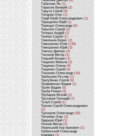
Табачник Дмитро
(6)
Табачник Ян
(1)
Тарасюк Валерій
(2)
Тарута Сергій
(8)
Татаров Олег
(1)
Тацій Юрій Олександрович
(1)
Терещенко Юрій
(1)
Терещук Олександр
(6)
Терьохін Сергій
(2)
Тетерук Андрій
(1)
Тигіпко Сергій
(1)
Тимонькін Борис
(2)
Тимошенко Юлія
(135)
Тимошенко Юрій
(3)
Тимчук Дмитро
(3)
Тихонов Віктор
(1)
Тицький Богдан
(1)
Тищенко Микола
(2)
Тищенко Олена
(8)
Тищенко Сергій
(4)
Ткаченко Олександр
(10)
Требушкін Руслан
(1)
Тригубенко Сергій
(6)
Трофименко Вадим
(1)
Троян Вадим
(6)
Труба Роман
(3)
Трубаров Віталій
(2)
Труханов Геннадій
(7)
Тулуб Сергій
(1)
Турчин Сергій Олександрович
(1)
Турчинов Олександр
(35)
Тягнибок Олег
(2)
Ударцов Юрій
(1)
Уколов Віктор
(4)
Уманський Ігор Іванович
(1)
Урбанський Олександр
Ігорович
(1)