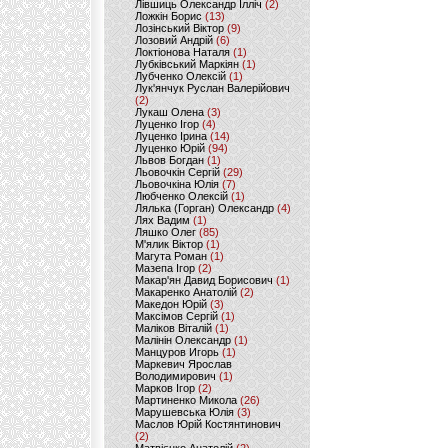
Лівшиць Олександр Ілліч
(2)
Ложкін Борис
(13)
Лозінський Віктор
(9)
Лозовий Андрій
(6)
Локтіонова Наталя
(1)
Лубківський Маркіян
(1)
Лубченко Олексій
(1)
Лук'янчук Руслан Валерійович
(2)
Лукаш Олена
(3)
Луценко Ігор
(4)
Луценко Ірина
(14)
Луценко Юрій
(94)
Львов Богдан
(1)
Льовочкін Сергій
(29)
Льовочкіна Юлія
(7)
Любченко Олексій
(1)
Лялька (Горган) Олександр
(4)
Лях Вадим
(1)
Ляшко Олег
(85)
М'ялик Віктор
(1)
Магута Роман
(1)
Мазепа Ігор
(2)
Макар'ян Давид Борисович
(1)
Макаренко Анатолій
(2)
Македон Юрій
(3)
Максімов Сергій
(1)
Маліков Віталій
(1)
Малінін Олександр
(1)
Манцуров Игорь
(1)
Маркевич Ярослав
Володимирович
(1)
Марков Ігор
(2)
Мартиненко Микола
(26)
Марушевська Юлія
(3)
Маслов Юрій Костянтинович
(2)