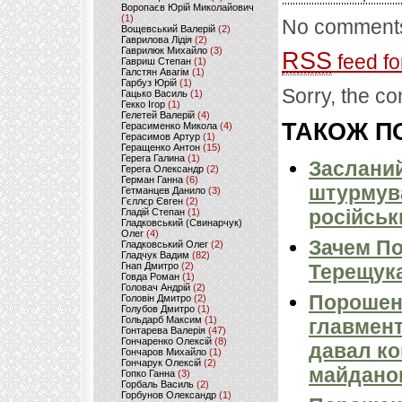
Воропаєв Юрій Миколайович
(1)
No comments
Вощевський Валерій
(2)
Гаврилова Лідія
(2)
Гаврилюк Михайло
(3)
RSS
feed fo
Гавриш Степан
(1)
Галстян Авагім
(1)
Гарбуз Юрій
(1)
Sorry, the co
Гацько Василь
(1)
Гекко Ігор
(1)
Гелетей Валерій
(4)
ТАКОЖ ПО
Герасименко Микола
(4)
Герасимов Артур
(1)
Геращенко Антон
(15)
Герега Галина
(1)
Засланий
Герега Олександр
(2)
Герман Ганна
(6)
штурмува
Гетманцев Данило
(3)
Гєллєр Євген
(2)
російськ
Гладій Степан
(1)
Гладковський (Свинарчук)
Олег
(4)
Зачем П
Гладковський Олег
(2)
Гладчук Вадим
(82)
Гнап Дмитро
(2)
Терещук
Говда Роман
(1)
Головач Андрій
(2)
Порошен
Головін Дмитро
(2)
Голубов Дмитро
(1)
Гольдарб Максим
(1)
главмент
Гонтарева Валерія
(47)
Гончаренко Олексій
(8)
давал ко
Гончаров Михайло
(1)
Гончарук Олексій
(2)
майдано
Гопко Ганна
(3)
Горбаль Василь
(2)
Горбунов Олександр
(1)