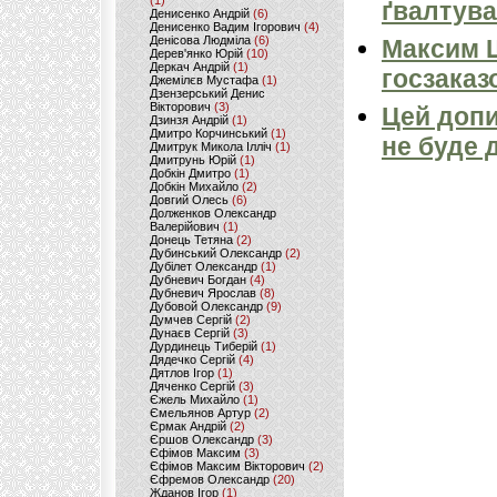
(1)
ґвалтува
Денисенко Андрій
(6)
Денисенко Вадим Ігорович
(4)
Денісова Людміла
(6)
Максим 
Дерев'янко Юрій
(10)
Деркач Андрій
(1)
госзаказ
Джемілєв Мустафа
(1)
Дзензерський Денис
Вікторович
(3)
Цей допи
Дзинзя Андрій
(1)
Дмитро Корчинський
(1)
не буде 
Дмитрук Микола Ілліч
(1)
Дмитрунь Юрій
(1)
Добкін Дмитро
(1)
Добкін Михайло
(2)
Довгий Олесь
(6)
Долженков Олександр
Валерійович
(1)
Донець Тетяна
(2)
Дубинський Олександр
(2)
Дубілет Олександр
(1)
Дубневич Богдан
(4)
Дубневич Ярослав
(8)
Дубовой Олександр
(9)
Думчев Сергій
(2)
Дунаєв Сергій
(3)
Дурдинець Тиберій
(1)
Дядечко Сергій
(4)
Дятлов Ігор
(1)
Дяченко Сергій
(3)
Єжель Михайло
(1)
Ємельянов Артур
(2)
Єрмак Андрій
(2)
Єршов Олександр
(3)
Єфімов Максим
(3)
Єфімов Максим Вікторович
(2)
Єфремов Олександр
(20)
Жданов Ігор
(1)