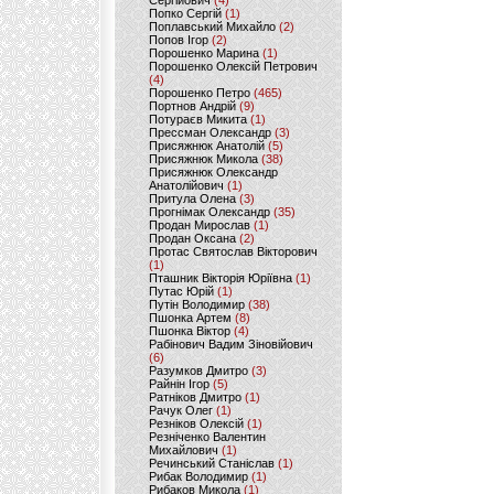
Сергійович
(4)
Попко Сергій
(1)
Поплавський Михайло
(2)
Попов Ігор
(2)
Порошенко Марина
(1)
Порошенко Олексій Петрович
(4)
Порошенко Петро
(465)
Портнов Андрій
(9)
Потураєв Микита
(1)
Прессман Олександр
(3)
Присяжнюк Анатолій
(5)
Присяжнюк Микола
(38)
Присяжнюк Олександр
Анатолійович
(1)
Притула Олена
(3)
Прогнімак Олександр
(35)
Продан Мирослав
(1)
Продан Оксана
(2)
Протас Святослав Вікторович
(1)
Пташник Вікторія Юріївна
(1)
Путас Юрій
(1)
Путін Володимир
(38)
Пшонка Артем
(8)
Пшонка Віктор
(4)
Рабінович Вадим Зіновійович
(6)
Разумков Дмитро
(3)
Райнін Ігор
(5)
Ратніков Дмитро
(1)
Рачук Олег
(1)
Резніков Олексій
(1)
Резніченко Валентин
Михайлович
(1)
Речинський Станіслав
(1)
Рибак Володимир
(1)
Рибаков Микола
(1)