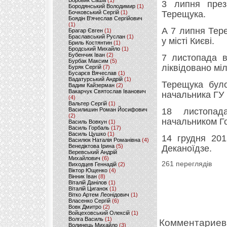
Боровик Саша
(1)
3 липня през
Бородянський Володимир
(1)
Бочковський Сергій
(1)
Терещука.
Боядін В'ячеслав Сергійович
(1)
А 7 липня Тер
Брагар Євген
(1)
Браславський Руслан
(1)
у місті Києві.
Бриль Костянтин
(1)
Бродський Михайло
(1)
Бубенчик Іван
(2)
7 листопада в
Бурбак Максим
(5)
ліквідовано міл
Буряк Сергій
(7)
Бусарєв Вячеслав
(1)
Вадатурський Андрій
(1)
Терещука було
Вадим Кайзерман
(2)
Вакарчук Святослав Іванович
начальника ГУ Н
(4)
Вальтер Сергій
(1)
Василишин Роман Йосифович
18 листопад
(2)
начальником Го
Василь Вовкун
(1)
Василь Горбаль
(17)
Василь Цушко
(1)
14 грудня 201
Василюк Наталія Романівна
(4)
Венедіктова Ірина
(5)
Деканоїдзе.
Веревський Андрій
Михайлович
(6)
261 переглядів
Виходцев Геннадій
(2)
Віктор Ющенко
(4)
Вінник Іван
(8)
Віталій Данілов
(1)
Віталій Циганок
(1)
Вітко Артем Леонідович
(1)
Власенко Сергій
(6)
Вовк Дмитро
(2)
Войцеховський Олексій
(1)
Волга Василь
(1)
Комментариев
Волинець Михайло
(3)