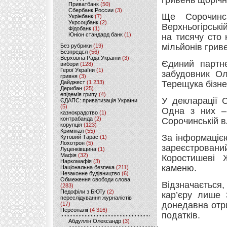
гривень щорічн
Приватбанк
(50)
Сбербанк России
(3)
Ще Сорочинс
Укрінбанк
(7)
Укрсоцбанк
(2)
Верхньогірські
Фідобанк
(1)
Юніон стандард банк
(1)
на тисячу сто
мільйонів грив
Без рубрики
(19)
Безпредєл
(56)
Верховна Рада України
(3)
Єдиний партне
вибори
(128)
Герої України
(1)
забудовник Ол
гривня
(3)
Дайджест
(1 233)
Терещука бізне
Дерибан
(25)
епідемія грипу
(4)
У декларації 
ЄДАПС: приватизація України
(5)
Одна з них –
казнокрадство
(1)
контрабанда
(2)
Сорочинській 
корупція
(123)
Кримінал
(55)
За інформаціє
Кутовий Тарас
(1)
Лохотрон
(5)
зареєстрован
Луценківщина
(1)
Мафія
(32)
Коростишеві 
Наркомафія
(3)
каменю.
Національна безпека
(211)
Незаконне будівництво
(6)
Обмеження свободи слова
Відзначається
(283)
Педофіли з БЮТу
(2)
кар’єру лише 
переслідування журналістів
донедавна отр
(17)
Персоналії
(4 316)
податків.
Абдуллін Олександр
(3)