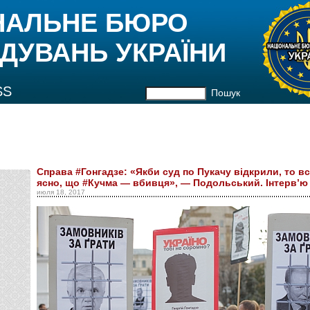
НАЛЬНЕ БЮРО
ДУВАНЬ УКРАЇНИ
SS
Пошук
Справа #Гонгадзе: «Якби суд по Пукачу відкрили, то вс
ясно, що #Кучма — вбивця», — Подольський. Інтерв’ю
июля 18, 2017