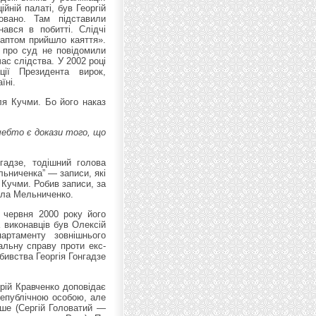
йній палаті, був Георгій
овано. Там підставили
нався в побитті. Слідчі
раптом прийшло каяття».
 про суд не повідомили
ас слідства. У 2002 році
ії Президента вирок,
їні.
я Кучми. Бо його наказ
ачебто є докази того, що
нгадзе, тодішний голова
ьниченка” — записи, які
 Кучми. Робив записи, за
ола Мельниченко.
 червня 2000 року його
а виконавців був Олексій
ртаменту зовнішнього
альну справу проти екс-
бивства Георгія Гонгадзе
рій Кравченко доповідає
непублічною особою, але
нше (Сергій Головатий —