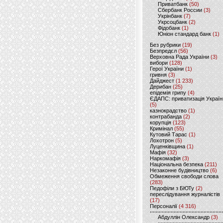
Приватбанк
(50)
Сбербанк России
(3)
Укрінбанк
(7)
Укрсоцбанк
(2)
Фідобанк
(1)
Юніон стандард банк
(1)
Без рубрики
(19)
Безпредєл
(56)
Верховна Рада України
(3)
вибори
(128)
Герої України
(1)
гривня
(3)
Дайджест
(1 233)
Дерибан
(25)
епідемія грипу
(4)
ЄДАПС: приватизація Україн
(5)
казнокрадство
(1)
контрабанда
(2)
корупція
(123)
Кримінал
(55)
Кутовий Тарас
(1)
Лохотрон
(5)
Луценківщина
(1)
Мафія
(32)
Наркомафія
(3)
Національна безпека
(211)
Незаконне будівництво
(6)
Обмеження свободи слова
(283)
Педофіли з БЮТу
(2)
переслідування журналістів
(17)
Персоналії
(4 316)
Абдуллін Олександр
(3)