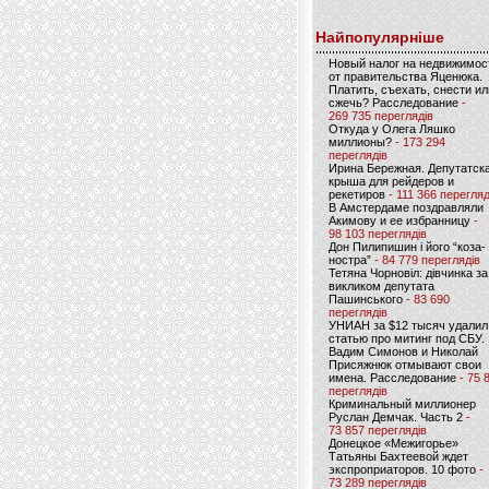
Найпопулярніше
Новый налог на недвижимос
от правительства Яценюка.
Платить, съехать, снести ил
сжечь? Расследование
-
269 735 переглядів
Откуда у Олега Ляшко
миллионы?
- 173 294
переглядів
Ирина Бережная. Депутатск
крыша для рейдеров и
рекетиров
- 111 366 перегляд
В Амстердаме поздравляли
Акимову и ее избранницу
-
98 103 переглядів
Дон Пилипишин і його “коза-
ностра”
- 84 779 переглядів
Тетяна Чорновіл: дівчинка за
викликом депутата
Пашинського
- 83 690
переглядів
УНИАН за $12 тысяч удалил
статью про митинг под СБУ.
Вадим Симонов и Николай
Присяжнюк отмывают свои
имена. Расследование
- 75 
переглядів
Криминальный миллионер
Руслан Демчак. Часть 2
-
73 857 переглядів
Донецкое «Межигорье»
Татьяны Бахтеевой ждет
экспроприаторов. 10 фото
-
73 289 переглядів