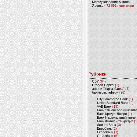
Мегадекларация Антона
Яценко
- 72 091 переглядів
Рубрики
CБУ
(64)
Dragon Capital
(1)
афери "Укргазбанка"
(1)
банківські афери
(96)
CityCommerce Bank
(1)
Union Standard Bank
(2)
VAB Банк
(13)
Банк "Фінансова ініціатив
Банк Кредит Дніпро
(1)
Банк Національний креди
Банк Фінанси та кредит
(1
Дельта Банк
(3)
Евробанк
(2)
Експобанк
(1)
Ощадбанк
(5)