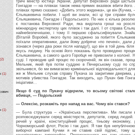
тричі міністр юстиції України, депутат Верховної ради шістьо
Гонгадзе — на плівках також нема прямих вказівок вбити його.
плівках прямо сказано: «Добить этого жиденка», це він (Кучма, 
Єльяшкевича побили. І щоб ви знали, всі ці три справи бул
Єльяшкевича, Гонгадзе і Подольського. По них є кілька резолю
є постанова Верховної Ради, яка виділила гроші на розсл
міжнародну експертизу цих плівок і так далі. І от справа Єль
найнебезпечнішою, і тому її першою сфальсифікували. Знайш
(Віталій Воробей, якого було засуджено за побиття Єльяшке
поїхали оперативники, дали йому добряче «по печені», дали 
зізнався (через два роки після нападу!), що він в той день біл
якусь людину. На основі його показань було проведено проце
Єльяшкевича, а самого цього Горобця не привозили з колонії. 
(2)
суді. І проводив цей процес по скороченій, як він сказав, про
Мельник, який був потім суддею в Печерському суді по спра
звільнився, бо ми вимагаємо кримінальної відповідальності дл
же ж Мельник слухав справу Пукача за закритими дверима, 
ч
(1)
мотивів убивства Гонгадзе. Так виходить, що Пукач бив Гонг
ініціативи…
Якщо б суд по Пукачу відкрили, то всьому світові ста
сович
вбивця, — Подольский
— Олексію, розкажіть про напад на вас. Чому він стався?
ч
(1)
— Була структура – «Українська перспектива». Ми писали ве
розповсюджували серед міністерств, депутатів, серед людей.
речей у країні, конституційний процес, тіньову економіку,
Чорноморський флот, Росію і так далі. Я там був непублічною
виборчої кампанії Кучми я не ставив свій підпис, тому 
конспіративну типографію. Протизаконного ми там нічого 