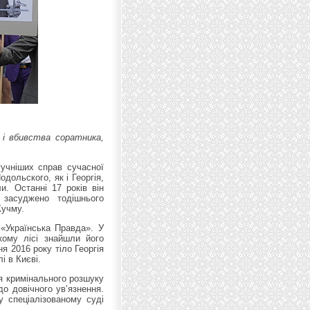
 і вбивства соратника,
гучніших справ сучасної
дольского, як і Георгія,
и. Останні 17 років він
 засуджено тодішнього
Кучму.
 «Українська Правда». У
кому лісі знайшли його
ня 2016 року тіло Георгія
і в Києві.
я кримінального розшуку
о довічного ув’язнення.
 спеціалізованому суді