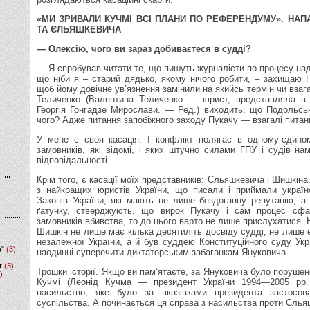
«МИ ЗРИВАЛИ КУЧМІ ВСІ ПЛАНИ ПО РЕФЕРЕНДУМУ». НА
ТА ЄЛЬЯШКЕВИЧА
— Олексію, чого ви зараз добиваєтеся в судді?
— Я спробував читати те, що пишуть журналісти по процесу над
що ніби я – старий дядько, якому нічого робити, – захищаю 
щоб йому довічне ув’язнення замінили на якийсь термін чи взагал
Теличенко (Валентина Теличенко — юрист, представляла в 
Георгія Гонгадзе Мирослави. — Ред.) виходить, що Подольсь
чого? Адже питання запобіжного заходу Пукачу — взагалі питан
У мене є своя касація. І конфлікт полягає в одному-єдином
замовників, які відомі, і яких штучно силами ГПУ і судів на
відповідальності.
Крім того, є касації моїх представників: Єльяшкевича і Шишкіна
з найкращих юристів України, що писали і приймали українс
Законів України, які мають не лише бездоганну репутацію, 
ґатунку, стверджують, що вирок Пукачу і сам процес сфа
замовників вбивства, то до цього варто не лише прислухатися.
Шишкін не лише має кілька десятиліть досвіду судді, не лише
незалежної України, а й був суддею Конституційного суду Укр
а"
(3)
наодинці суперечити диктаторським забаганкам Януковича.
т
(3)
Трошки історії. Якщо ви пам’ятаєте, за Януковича було поруше
)
Кучмі (Леонід Кучма — президент України 1994—2005 рр
насильство, яке було за вказівками президента застосов
суспільства. А починається ця справа з насильства проти Єлья