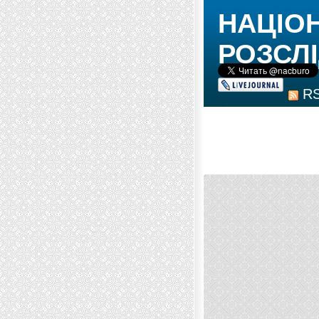
НАЦІО
РОЗСЛІ
R