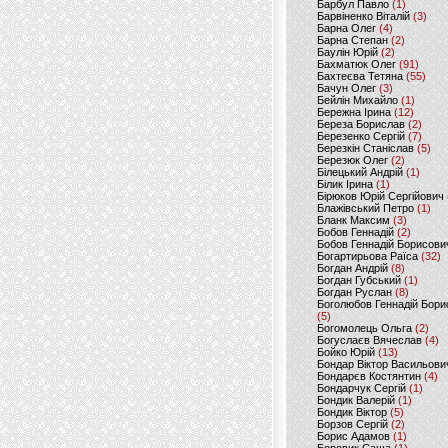
Барбул Павло
(1)
Барвіненко Віталій
(3)
Барна Олег
(4)
Барна Степан
(2)
Баулін Юрій
(2)
Бахматюк Олег
(91)
Бахтеєва Тетяна
(55)
Бачун Олег
(3)
Бейлін Михайло
(1)
Бережна Ірина
(12)
Береза Борислав
(2)
Березенко Сергій
(7)
Березкін Станіслав
(5)
Березюк Олег
(2)
Білецький Андрій
(1)
Білик Ірина
(1)
Бірюков Юрій Сергійович
Блажівський Петро
(1)
Бланк Максим
(3)
Бобов Геннадій
(2)
Бобов Геннадій Борисови
Богартирьова Раїса
(32)
Богдан Андрій
(8)
Богдан Губський
(1)
Богдан Руслан
(8)
Боголюбов Геннадій Бори
(5)
Богомолець Ольга
(2)
Богуслаєв Вячеслав
(4)
Бойко Юрій
(13)
Бондар Віктор Васильови
Бондарєв Костянтин
(4)
Бондарчук Сергій
(1)
Бондик Валерій
(1)
Бондик Віктор
(5)
Борзов Сергiй
(2)
Борис Адамов
(1)