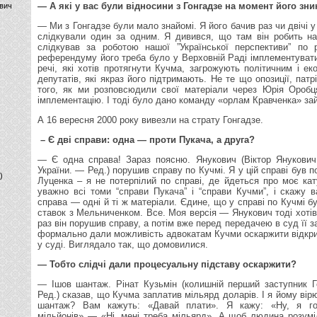
— А які у вас були відносини з Гонгадзе на момент його зн
вич
— Ми з Гонгадзе були мало знайомі. Я його бачив раз чи двічі 
слідкували один за одним. Я дивився, що там він робить на
слідкував за роботою нашої ”Української перспективи” по
референдуму його треба було у Верховній Раді імплементуват
речі, які хотів протягнути Кучма, загрожують політичним і ек
депутатів, які якраз його підтримають. Не те що опозиції, патрі
того, як ми розповсюдили свої матеріали через Юрія Оробц
імплементацію. І тоді було дано команду «орлам Кравченка» за
А 16 вересня 2000 року вивезли на страту Гонгадзе.
– Є дві справи: одна — проти Пукача, а друга?
— Є одна справа! Зараз поясню. Янукович (Віктор Янукови
України. — Ред.) порушив справу по Кучмі. Я у цій справі був п
)
Луценка – я не потерпілий по справі, де йдеться про моє кат
уважно всі томи “справи Пукача” і “справи Кучми”, і скажу
справа — одні й ті ж матеріали. Єдине, що у справі по Кучмі б
ставок з Мельниченком. Все. Моя версія — Янукович тоді хотів
раз він порушив справу, а потім вже перед передачею в суд її 
формально дали можливість адвокатам Кучми оскаржити відкри
у суді. Виглядало так, що домовилися.
— Тобто слідчі дали процесуальну підставу оскаржити?
— Ішов шантаж. Рінат Кузьмін (колишній перший заступник Г
Ред.) сказав, що Кучма заплатив мільярд доларів. І я йому вірю
шантаж? Вам кажуть: «Давай плати». Я кажу: «Ну, я го
мільйонів» — «Ні, мені треба мільярд». А щоб людина розумі