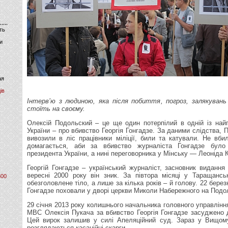
ть
и
ая
ів
Інтерв’ю з людиною, яка після побиття, погроз, залякувань
стоїть на своєму.
Олексій Подольский – це ще один потерпілий в одній із най
України – про вбивство Георгія Гонгадзе. За даними слідства, По
вивозили в ліс працівники міліції, били та катували. Не вбил
домагається, аби за вбивство журналіста Гонгадзе було
президента України, а нині переговорника у Мінську — Леоніда 
Георгій Гонгадзе – український журналіст, засновник видання
вересні 2000 року він зник. За півтора місяці у Таращансь
800
обезголовлене тіло, а лише за кілька років – й голову. 22 берез
Гонгадзе поховали у дворі церкви Миколи Набережного на Подол
29 січня 2013 року колишнього начальника головного управлінн
МВС Олексія Пукача за вбивство Георгія Гонгадзе засуджено д
Цей вирок залишив у силі Апеляційний суд. Зараз у Вищому
розглядаються касаційні скарги.