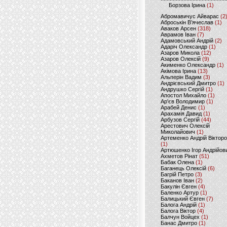
Борзова Ірина
(1)
Абромавичус Айварас
(2
Аброськін В’ячеслав
(1)
Аваков Арсен
(318)
Аврамов Іван
(7)
Адамовський Андрій
(2)
Адаріч Олександр
(1)
Азаров Микола
(12)
Азаров Олексій
(9)
Акименко Олександр
(1)
Акімова Ірина
(13)
Альперін Вадим
(3)
Андрієвський Дмитро
(1)
Андрушко Сергій
(1)
Апостол Михайло
(1)
Ар'єв Володимир
(1)
Арабей Денис
(1)
Арахамія Давид
(1)
Арбузов Сергій
(44)
Арестович Олексій
Миколайович
(1)
Артеменко Андрій Віктор
(1)
Артюшенко Ігор Андрійов
Ахметов Рінат
(51)
Бабак Олена
(1)
Баганець Олексій
(6)
Багрій Петро
(3)
Баканов Іван
(2)
Бакулін Євген
(4)
Баленко Артур
(1)
Балицький Євген
(7)
Балога Андрій
(1)
Балога Віктор
(4)
Балчун Войцех
(1)
Банас Дмитро
(1)