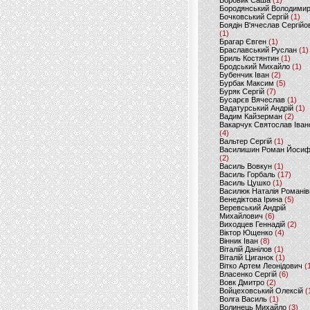
Боровик Саша
(1)
Бородянський Володими
Бочковський Сергій
(1)
Боядін В'ячеслав Сергійо
(1)
Брагар Євген
(1)
Браславський Руслан
(1)
Бриль Костянтин
(1)
Бродський Михайло
(1)
Бубенчик Іван
(2)
Бурбак Максим
(5)
Буряк Сергій
(7)
Бусарєв Вячеслав
(1)
Вадатурський Андрій
(1)
Вадим Кайзерман
(2)
Вакарчук Святослав Іван
(4)
Вальтер Сергій
(1)
Василишин Роман Йоси
(2)
Василь Вовкун
(1)
Василь Горбаль
(17)
Василь Цушко
(1)
Василюк Наталія Романів
Венедіктова Ірина
(5)
Веревський Андрій
Михайлович
(6)
Виходцев Геннадій
(2)
Віктор Ющенко
(4)
Вінник Іван
(8)
Віталій Данілов
(1)
Віталій Циганок
(1)
Вітко Артем Леонідович
(
Власенко Сергій
(6)
Вовк Дмитро
(2)
Войцеховський Олексій
(
Волга Василь
(1)
Волинець Михайло
(3)