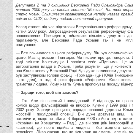
Депутата 2 та 3 скликання Верховної Ради Олександра Єль
лютого 2000 року на сходах готелю “Москва”. Він тоді отри
струс мозку. Єльяшкевич організатором нападу назвав прези
виїхав до СШУ, де йому надали політичний притулок.
Напад стався під час підготовки Всеукраїнського референдуму,
квітня 2000 року. Запровадження результатів референдуму ф
повноваження Президента, обмежити кількість депутатів д
парламенту, але Верховна Рада України так і не імпле
опитування.
— Все починалося з цього референдуму. Він був сфальсифіко
цього. Мав ці докази і Гонгадзе. Ми писали про це, говорили. В
и
тоді змінити Конституцію і зробити себе «Путіним». Це м
авторитарної влади в Україні. Треба розуміти, що у контексті 
пан Єльяшкевич у Верховній Раді був дуже впливовим депутатом
був заступником голови фракції «Громада» (це і Юлія Тимошенк
і так далі), а тоді 4 роки фракції «Реформи». Єльяшкеви
грамотна людина. Йому навіть Кучма пропонував посаду віце-пр
— Заради того, щоб він замовк?
— Так. Але він впертий і послідовний. У відповідь на пропо
комісії щодо фальсифікацій на виборах Кучми у 1999 році і
2002 року. Заради принципів, заради правової держави Єль
жорсткій і послідовній опозиції. Він дуже дратував цим. І 
покалічити, якщо не вбити. В березні 2000-го його під готеле
«Україна» на Хрещатику. – Ред.), де він жив (він іногородній 
квартири), до нього підійшла людина і без жодного слов
перенісся. Лікар сказав, що це був удар на смерть, але він ч