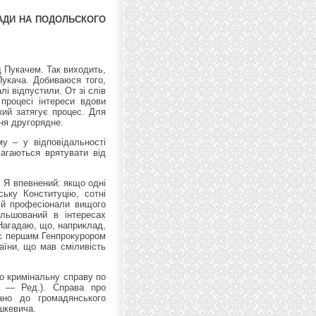
ПАДИ НА ПОДОЛЬСКОГО
 Пукачем. Так виходить,
Пукача. Добиваюся того,
і відпустили. От зі слів
процесі інтереси вдови
кий затягує процес. Для
ня другорядне.
у – у відповідальності
магаються врятувати від
. Я впевнений: якщо одні
ьку Конституцію, сотні
а й професіонали вищого
льшований в інтересах
 Нагадаю, що, наприклад,
 є першим Генпрокурором
аїни, що мав сміливість
но кримінальну справу по
. — Ред.). Справа про
ано до громадянського
шкевича.