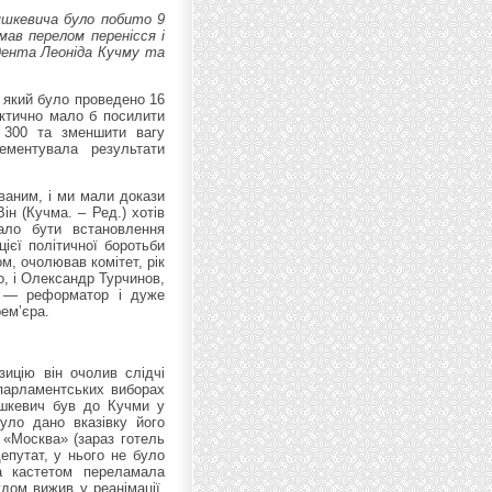
яшкевича було побито 9
мав перелом перенісся і
дента Леоніда Кучму та
 який було проведено 16
актично мало б посилити
о 300 та зменшити вагу
ментувала результати
ваним, і ми мали докази
ін (Кучма. – Ред.) хотів
ало бути встановлення
цієї політичної боротьби
, очолював комітет, рік
о, і Олександр Турчинов,
ч — реформатор і дуже
ем’єра.
зицію він очолив слідчі
 парламентських виборах
яшкевич був до Кучми у
було дано вказівку його
м «Москва» (зараз готель
депутат, у нього не було
а кастетом переламала
удом вижив у реанімації.