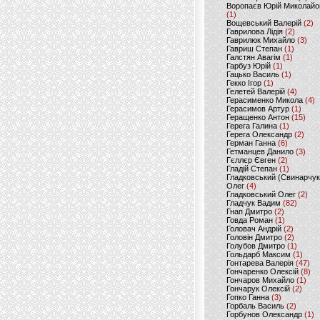
Воропаєв Юрій Миколайо
(1)
Вощевський Валерій
(2)
Гаврилова Лідія
(2)
Гаврилюк Михайло
(3)
Гавриш Степан
(1)
Галстян Авагім
(1)
Гарбуз Юрій
(1)
Гацько Василь
(1)
Гекко Ігор
(1)
Гелетей Валерій
(4)
Герасименко Микола
(4)
Герасимов Артур
(1)
Геращенко Антон
(15)
Герега Галина
(1)
Герега Олександр
(2)
Герман Ганна
(6)
Гетманцев Данило
(3)
Гєллєр Євген
(2)
Гладій Степан
(1)
Гладковський (Свинарчук
Олег
(4)
Гладковський Олег
(2)
Гладчук Вадим
(82)
Гнап Дмитро
(2)
Говда Роман
(1)
Головач Андрій
(2)
Головін Дмитро
(2)
Голубов Дмитро
(1)
Гольдарб Максим
(1)
Гонтарева Валерія
(47)
Гончаренко Олексій
(8)
Гончаров Михайло
(1)
Гончарук Олексій
(2)
Гопко Ганна
(3)
Горбаль Василь
(2)
Горбунов Олександр
(1)