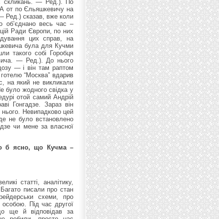
х скликань. — Ред.). По
 А от по Єльяшкевичу на
— Ред.) сказав, вже коли
о об’єднано весь час –
цій Ради Європи, по них
ідування цих справ, на
яшкевича була для Кучми
ли такого собі Горобця
вича. — Ред.). До нього
дозу — і він там раптом
я готелю “Москва” вдарив
с, на який не викликали
Не було жодного свідка у
цедурі отой самий Андрій
ві Гонгадзе. Зараз він
я нього. Невипадково цей
де не було встановлено
адзе чи мене за власної
ло б ясно, що Кучма –
ликі статті, аналітику,
 Багато писали про стан
 рейдерськи схеми, про
 особою. Під час другої
що ще й відповідав за
не робили, просто нас