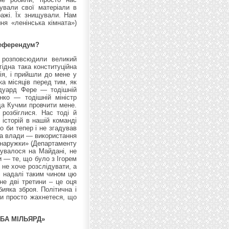
кували свої матеріали в
ражі. Їх знищували. Нам
ня «ленінська кімната»)
 референдум?
 розповсюдили великий
гідна така конституційна
ія, і прийшли до мене у
ка місяців перед тим, як
Едуард Фере — тодішній
нко — тодішній міністр
да Кучми провчити мене.
розбіглися. Нас тоді й
 історій в нашій команді
о би тепер і не згадував
ода влади — використання
 «наружки» (Департаменту
бувалося на Майдані, не
 — те, що було з Ігорем
 не хоче розслідувати, а
і надалі таким чином цю
не дві третини – це оця
ияка зброя. Політична і
ви просто жахнетеся, що
ЕБА МІЛЬЯРД»