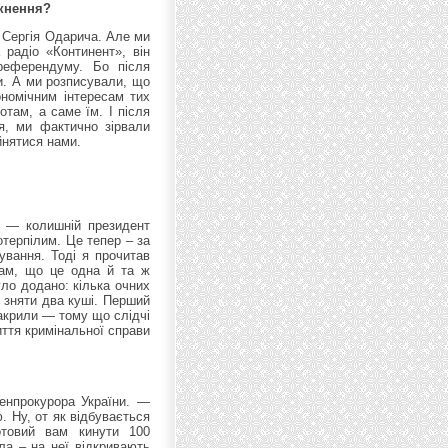
икнення?
у Сергія Одарича. Але ми
 радіо «Континент», він
 референдуму. Бо після
и. А ми розписували, що
ономічним інтересам тих
отам, а саме їм. І після
я, ми фактично зірвали
йнятися нами.
ч — колишній президент
отерпілим. Це тепер – за
ування. Тоді я прочитав
 вам, що це одна й та ж
уло додано: кілька очних
 зняти два куші. Перший
закрили — тому що слідчі
ття кримінальної справи
енпрокурора України. —
. Ну, от як відбувається
товий вам кинути 100
ла – на неї відкривають