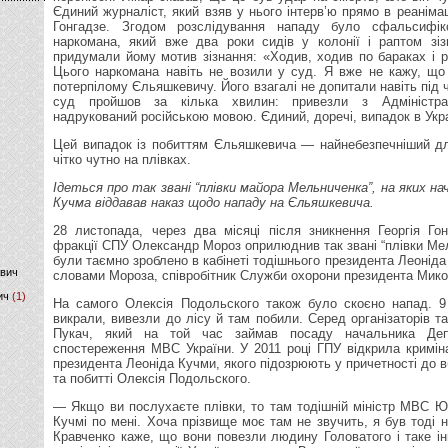
Єдиний журналіст, який взяв у нього інтерв’ю прямо в реанімаці
Гонгадзе. Згодом розслідування нападу було сфальсифік
)
наркомана, який вже два роки сидів у колонії і раптом зіз
придумали йому мотив зізнання: «Ходив, ходив по бараках і 
Цього наркомана навіть не возили у суд. Я вже не кажу, що
потерпілому Єльяшкевичу. Його взагалі не допитали навіть під ч
суд пройшов за кілька хвилин: привезли з Адміністрац
надрукований російською мовою. Єдиний, доречі, випадок в Укра
Цей випадок із побиттям Єльяшкевича — найнебезпечніший дл
чітко чутно на плівках.
Ідеться про так звані “плівки майора Мельниченка”, на яких н
Кучма віддавав наказ щодо нападу на Єльяшкевича.
28 листопада, через два місяці після зникнення Георгія Го
фракції СПУ Олександр Мороз оприлюднив так звані “плівки Мел
були таємно зроблено в кабінеті тодішнього президента Леоніда
ович
словами Мороза, співробітник Служби охорони президента Мик
ич
(1)
На самого Олексія Подольского також було скоєно напад. 9
викрали, вивезли до лісу й там побили. Серед організаторів т
Пукач, який на той час займав посаду начальника Депа
спостереження МВС України. У 2011 році ГПУ відкрила кримін
президента Леоніда Кучми, якого підозрюють у причетності до в
та побитті Олексія Подольского.
— Якщо ви послухаєте плівки, то там тодішній міністр МВС Ю
Кучмі по мені. Хоча прізвище моє там не звучить, я був тоді 
Кравченко каже, що вони повезли людину Головатого і таке і