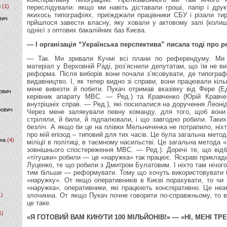
р
(1)
переслідували: якщо ми навіть діставали гроші, папір і дру
якихось типографіях, приїжджали працівники СБУ і різали ти
вич
прйшлося завести власну, яку ховали у актовому залі (колиш
однієї з оптових бакалійних баз Києва.
— І організація “Українська перспектива” писала тоді про
— Так. Ми зривали Кучмі всі плани по референдуму. Ми
матеріал у Верховній Раді, роз’яснили депутатам, що їм не ви
реформа. Після виборів вони почали з’ясовувати, де типограф
видавництво. І, як тепер видно зі справи, вони працювали кіль
мене вивезти й побити. Пукач отримав вказівку від Фере (
ович
керівник апарату МВС. — Ред.) та Кравченко (Юрій Кравче
внутрішніх справ. — Ред.), які посилалися на доручення Леоні
фович
Через мене залякували певну команду, для того, щоб вони 
стріляли, й били, й підпалювали, і що завгодно робили. Таких
безліч. А якщо би це на плівки Мельниченка не потрапило, ніхт
про мій епізод – типовий для тих часів. Це була загальна мет
на
(4)
міліції в політиці, в таємному насильстві. Це загальна метода
зовнішнього спостереження МВС. — Ред.). Доречі те, що від
«тітушки» робили — це «наружка» так працює. Яскраві приклади
Луценко, те що робили з Дмитром Булатовим. І ніхто там нічого
тим більше — реформувати. Тому що хочуть використовувати 
«наружку». От якщо оперативників в Києві порахувати, то чи 
«наружка», оперативники, які працюють конспіративно. Це неаб
1)
злочинна. От якщо Пукач почне говорити по-справжньому, то 
це таке.
1)
«Я ГОТОВИЙ ВАМ КИНУТИ 100 МІЛЬЙОНІВ!» — «НІ, МЕНІ ТР