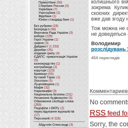
колишнього ві
Приватбанк
(50)
Сбербанк России
(3)
зокрема Кулик
Укрінбанк
(7)
скоєних дире
Укрсоцбанк
(2)
Фідобанк
(1)
вже дав згоду 
Юніон стандард банк
(1)
Без рубрики
(19)
Тож можна не 
Безпредєл
(56)
Верховна Рада України
(3)
не доведеться 
вибори
(128)
Герої України
(1)
Володими
гривня
(3)
Дайджест
(1 233)
розслідувань 
Дерибан
(25)
епідемія грипу
(4)
ЄДАПС: приватизація України
464 переглядів
(5)
казнокрадство
(1)
контрабанда
(2)
корупція
(123)
Кримінал
(55)
Кутовий Тарас
(1)
Лохотрон
(5)
Луценківщина
(1)
Мафія
(32)
Комментариев
Наркомафія
(3)
Національна безпека
(211)
Незаконне будівництво
(6)
No comments
Обмеження свободи слова
(283)
Педофіли з БЮТу
(2)
RSS
feed fo
переслідування журналістів
(17)
Персоналії
(4 316)
Sorry, the co
Абдуллін Олександр
(3)