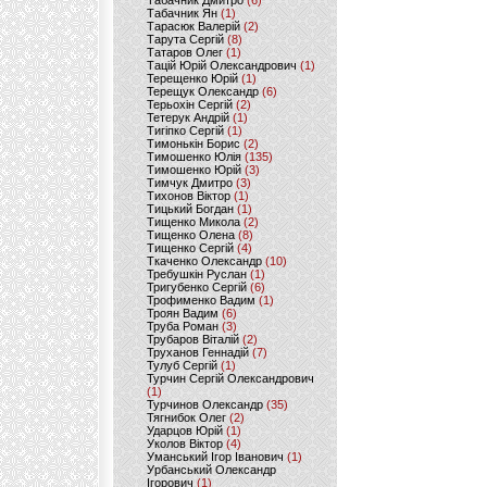
Табачник Дмитро
(6)
Табачник Ян
(1)
Тарасюк Валерій
(2)
Тарута Сергій
(8)
Татаров Олег
(1)
Тацій Юрій Олександрович
(1)
Терещенко Юрій
(1)
Терещук Олександр
(6)
Терьохін Сергій
(2)
Тетерук Андрій
(1)
Тигіпко Сергій
(1)
Тимонькін Борис
(2)
Тимошенко Юлія
(135)
Тимошенко Юрій
(3)
Тимчук Дмитро
(3)
Тихонов Віктор
(1)
Тицький Богдан
(1)
Тищенко Микола
(2)
Тищенко Олена
(8)
Тищенко Сергій
(4)
Ткаченко Олександр
(10)
Требушкін Руслан
(1)
Тригубенко Сергій
(6)
Трофименко Вадим
(1)
Троян Вадим
(6)
Труба Роман
(3)
Трубаров Віталій
(2)
Труханов Геннадій
(7)
Тулуб Сергій
(1)
Турчин Сергій Олександрович
(1)
Турчинов Олександр
(35)
Тягнибок Олег
(2)
Ударцов Юрій
(1)
Уколов Віктор
(4)
Уманський Ігор Іванович
(1)
Урбанський Олександр
Ігорович
(1)