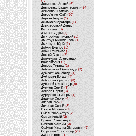
(1)
Денисенко Андрій
(6)
Денисенко Вадим Ігорович
(4)
Денісова Людміла
(6)
Дерев'янко Юрій
(10)
Деркач Андрій
(1)
Джемілєв Мустафа
(1)
Дзензерський Денис
Вікторович
(3)
Дзинзя Андрій
(1)
Дмитро Корчинський
(1)
Дмитрук Микола Ілліч
(1)
Дмитрунь Юрій
(1)
Добкін Дмитро
(1)
Добкін Михайло
(2)
Довгий Олесь
(6)
Долженков Олександр
Валерійович
(1)
Донець Тетяна
(2)
Дубинський Олександр
(2)
Дубілет Олександр
(1)
Дубневич Богдан
(4)
Дубневич Ярослав
(8)
Дубовой Олександр
(9)
Думчев Сергій
(2)
Дунаєв Сергій
(3)
Дурдинець Тиберій
(1)
Дядечко Сергій
(4)
Дятлов Ігор
(1)
Дяченко Сергій
(3)
Єжель Михайло
(1)
Ємельянов Артур
(2)
Єрмак Андрій
(2)
Єршов Олександр
(3)
Єфімов Максим
(3)
Єфімов Максим Вікторович
(2)
Єфремов Олександр
(20)
Жданов Ігор
(1)