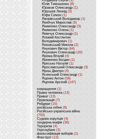
Юлдашев Сергій
(1)
Юлія Тимошенко
(8)
Юраков Олександр
(1)
Юрушев Леонід
(3)
Юфа Семен
(1)
Яворівський Володимир
(1)
Якибчук Мирослав
(5)
Якименко Олександр
(3)
Якименко Олена
(1)
Якімчук Олександр
(1)
Яловий Костянтин
Володимирович
(1)
Янковський Микола
(2)
Янукович Віктор
(64)
Янукович Олександр
(20)
Ярема Віталій
(4)
Яременко Богдан
(1)
Яресько Наталія
(1)
Ярославський Олександр
(3)
Ярош Дмитро
(4)
Ясинський Олександр
(1)
Яценко Антон
(58)
Яценюк Арсеній
(147)
покращення
(1)
Права человека
(13)
Приват
(13)
Провокація
(7)
Рейдери
(15)
російська гебня
(8)
Російсько-українська війна
(793)
Судова корупція
(4)
тендерна мафія
(36)
Тероризм
(4)
Укрсоцбанк
(3)
фальсифікація виборів
(1)
Фокстрот
(13)