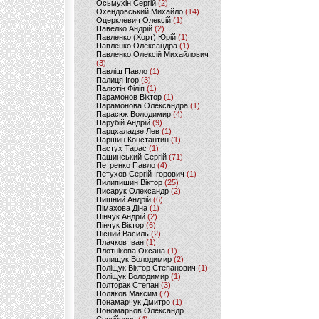
Осьмухін Сергій
(2)
Охендовський Михайло
(14)
Оцерклевич Олексій
(1)
Павелко Андрій
(2)
Павленко (Хорт) Юрій
(1)
Павленко Олександра
(1)
Павленко Олексій Михайлович
(3)
Павліш Павло
(1)
Палиця Ігор
(3)
Палютін Філіп
(1)
Парамонов Віктор
(1)
Парамонова Олександра
(1)
Парасюк Володимир
(4)
Парубій Андрій
(9)
Парцхаладзе Лев
(1)
Паршин Константин
(1)
Пастух Тарас
(1)
Пашинський Сергій
(71)
Петренко Павло
(4)
Петухов Сергій Ігорович
(1)
Пилипишин Віктор
(25)
Писарук Олександр
(2)
Пишний Андрій
(6)
Пімахова Діна
(1)
Пінчук Андрій
(2)
Пінчук Віктор
(6)
Пісний Василь
(2)
Плачков Іван
(1)
Плотнікова Оксана
(1)
Полищук Володимир
(2)
Поліщук Віктор Степанович
(1)
Поліщук Володимир
(1)
Полторак Степан
(3)
Поляков Максим
(7)
Понамарчук Дмитро
(1)
Пономарьов Олександр