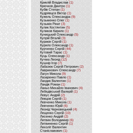
Криклій Владислав
(1)
Крючков Дмитро
(1)
Кубів Степан
(1)
Кудрявцєв Віктор
(1)
Кужель Олександра
(9)
Кузьменко Олег
(1)
Кузьмін Рінат
(3)
Кулик Костянтин
(5)
Куликов Кирило
(1)
Куницький Олександр
(5)
Купрій Віталій
(3)
Курикін Сергій
(1)
Курило Олександр
(1)
Курченко Сергій
(44)
Кутовий Тарас
(1)
Куць Олександр
(1)
Кучма Леонід
(12)
Кушнір Ігор
(7)
Лабазюк Сергій Петрович
(2)
Лавринович Олександр
(7)
Лагун Микола
(9)
Лазаренко Павло
(1)
Ландик Валентин
(1)
Ландік Роман
(1)
Ланьо Михайло Іванович
(4)
Лебедівський Валерій
(1)
Левус Андрій
(2)
Левцов Сергій
(1)
Левченко Микола
(1)
Левченко Юрій
(6)
Леонід Черновецький
(4)
Лещенко Сергій
(10)
Лисенко Андрій
(2)
Литвин Володимир
(6)
Литвиненко Сергій
(1)
Лихоліт Валентин
Станіславович
(1)