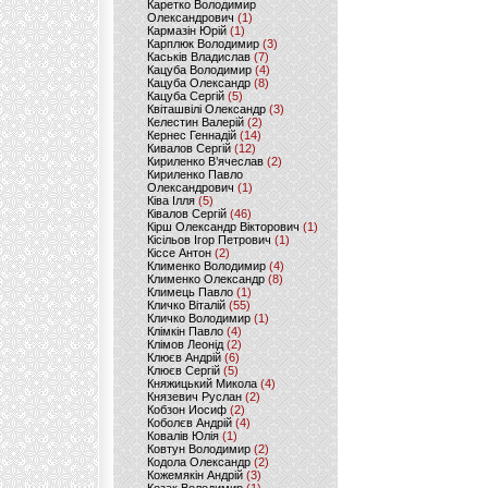
Каретко Володимир
Олександрович
(1)
Кармазін Юрій
(1)
Карплюк Володимир
(3)
Каськів Владислав
(7)
Кацуба Володимир
(4)
Кацуба Олександр
(8)
Кацуба Сергій
(5)
Квіташвілі Олександр
(3)
Келестин Валерій
(2)
Кернес Геннадій
(14)
Кивалов Сергій
(12)
Кириленко В’ячеслав
(2)
Кириленко Павло
Олександрович
(1)
Ківа Ілля
(5)
Ківалов Сергій
(46)
Кірш Олександр Вікторович
(1)
Кісільов Ігор Петрович
(1)
Кіссе Антон
(2)
Клименко Володимир
(4)
Клименко Олександр
(8)
Климець Павло
(1)
Кличко Віталій
(55)
Кличко Володимир
(1)
Клімкін Павло
(4)
Клімов Леонід
(2)
Клюєв Андрій
(6)
Клюєв Сергій
(5)
Княжицький Микола
(4)
Князевич Руслан
(2)
Кобзон Иосиф
(2)
Коболєв Андрій
(4)
Ковалів Юлія
(1)
Ковтун Володимир
(2)
Кодола Олександр
(2)
Кожемякін Андрій
(3)