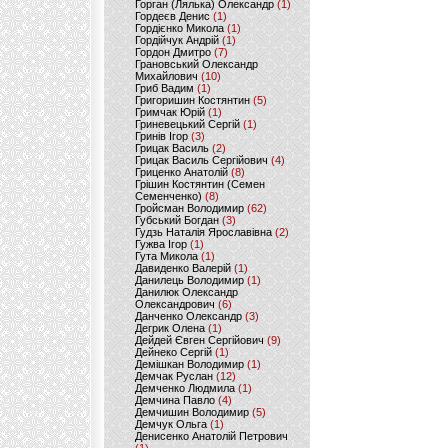
Горган (Лялька) Олександр
(1)
Гордеєв Денис
(1)
Гордієнко Микола
(1)
Гордійчук Андрій
(1)
Гордон Дмитро
(7)
Грановський Олександр
Михайлович
(10)
Гриб Вадим
(1)
Григоришин Костянтин
(5)
Гримчак Юрій
(1)
Гриневецький Сергій
(1)
Гринів Ігор
(3)
Грицак Василь
(2)
Грицак Василь Сергійович
(4)
Гриценко Анатолій
(8)
Грішин Костянтин (Семен
Семенченко)
(8)
Гройсман Володимир
(62)
Губський Богдан
(3)
Гудзь Наталія Ярославівна
(2)
Гужва Ігор
(1)
Гута Микола
(1)
Давиденко Валерій
(1)
Данилець Володимир
(1)
Данилюк Олександр
Олександрович
(6)
Данченко Олександр
(3)
Дегрик Олена
(1)
Дейдей Євген Сергійович
(9)
Дейнеко Сергій
(1)
Демішкан Володимир
(1)
Демчак Руслан
(12)
Демченко Людмила
(1)
Демчина Павло
(4)
Демчишин Володимир
(5)
Демчук Ольга
(1)
Денисенко Анатолій Петрович