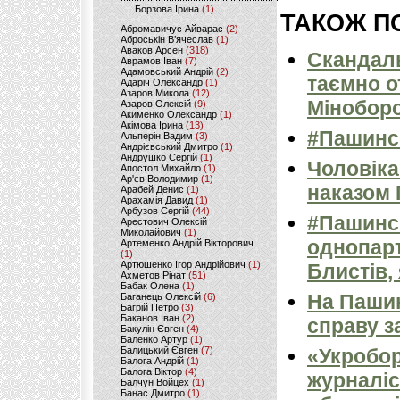
Борзова Ірина
(1)
ТАКОЖ ПО
Абромавичус Айварас
(2)
Аброськін В’ячеслав
(1)
Аваков Арсен
(318)
Скандаль
Аврамов Іван
(7)
Адамовський Андрій
(2)
таємно о
Адаріч Олександр
(1)
Азаров Микола
(12)
Мінобор
Азаров Олексій
(9)
Акименко Олександр
(1)
Акімова Ірина
(13)
#Пашинсь
Альперін Вадим
(3)
Андрієвський Дмитро
(1)
Андрушко Сергій
(1)
Чоловіка
Апостол Михайло
(1)
Ар'єв Володимир
(1)
наказом 
Арабей Денис
(1)
Арахамія Давид
(1)
Арбузов Сергій
(44)
#Пашинс
Арестович Олексій
Миколайович
(1)
однопарт
Артеменко Андрій Вікторович
(1)
Артюшенко Ігор Андрійович
(1)
Блистів,
Ахметов Рінат
(51)
Бабак Олена
(1)
На Пашин
Баганець Олексій
(6)
Багрій Петро
(3)
Баканов Іван
(2)
справу з
Бакулін Євген
(4)
Баленко Артур
(1)
Балицький Євген
(7)
«Укробо
Балога Андрій
(1)
Балога Віктор
(4)
журналіс
Балчун Войцех
(1)
Банас Дмитро
(1)