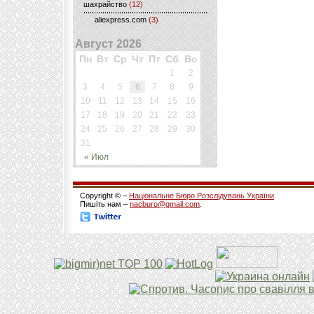
шахрайство
(12)
aliexpress.com
(3)
Август 2026
Пн
Вт
Ср
Чт
Пт
Сб
Вс
1
2
3
4
5
6
7
8
9
10
11
12
13
14
15
16
17
18
19
20
21
22
23
24
25
26
27
28
29
30
31
« Июл
Copyright © –
Національне Бюро Розслідувань України
Пишіть нам –
nacburo@gmail.com
.