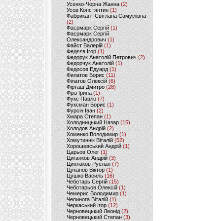
Усенко-Чорна Жанна
(2)
Усов Констянтин
(1)
Фабрикант Світлана Самуілівна
(2)
Фаєрмарк Сергій
(1)
Фаєрмарк Сергій
Олександрович
(1)
Файст Валерій
(1)
Федєєв Ігор
(1)
Федорук Анатолій Петрович
(2)
Федорчук Анатолій
(1)
Федосов Едуард
(1)
Филатов Борис
(11)
Філатов Олексій
(6)
Фірташ Дмитро
(28)
Фріз Ірина
(1)
Фукс Павло
(7)
Фуксман Борис
(1)
Фурсін Іван
(2)
Хмара Степан
(1)
Холодницький Назар
(15)
Холодов Андрій
(2)
Хоменко Володимир
(1)
Хомутиннік Віталій
(52)
Хорошевський Андрій
(1)
Царьов Олег
(1)
Циганков Андрій
(3)
Циплаков Руслан
(7)
Цуканов Віктор
(1)
Цушко Василь
(16)
Чеботарь Сергій
(15)
Чеботарьов Олексій
(1)
Чемерис Володимир
(1)
Чепинога Віталій
(1)
Черкаський Ігор
(12)
Черновецький Леонід
(2)
Черновецький Степан
(3)