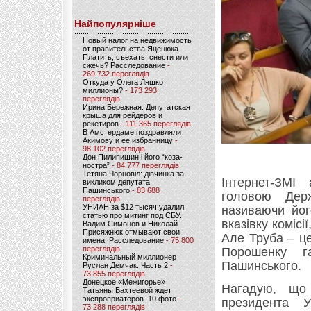
Найпопулярніше
Новый налог на недвижимость
от правительства Яценюка.
Платить, съехать, снести или
сжечь? Расследование
-
269 732 переглядів
Откуда у Олега Ляшко
миллионы?
- 173 293
переглядів
Ирина Бережная. Депутатская
крыша для рейдеров и
рекетиров
- 111 365 переглядів
В Амстердаме поздравляли
Акимову и ее избранницу
-
98 102 переглядів
Дон Пилипишин і його “коза-
ностра”
- 84 777 переглядів
Тетяна Чорновіл: дівчинка за
Інтернет-ЗМІ
викликом депутата
Пашинського
- 83 688
головою Дер
переглядів
УНИАН за $12 тысяч удалил
називаючи йог
статью про митинг под СБУ.
вказівку коміс
Вадим Симонов и Николай
Присяжнюк отмывают свои
Але Труба – ц
имена. Расследование
- 75 800
переглядів
Порошенку г
Криминальный миллионер
Пашинського.
Руслан Демчак. Часть 2
-
73 855 переглядів
Донецкое «Межигорье»
Нагадую, що 
Татьяны Бахтеевой ждет
экспроприаторов. 10 фото
-
президента 
73 288 переглядів