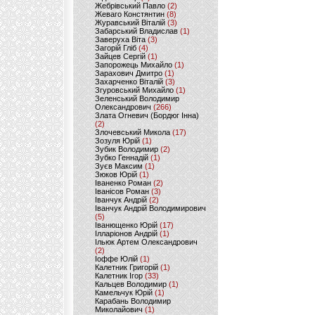
Жебрівський Павло
(2)
Жеваго Констянтин
(8)
Журавський Віталій
(3)
Забарський Владислав
(1)
Заверуха Віта
(3)
Загорій Гліб
(4)
Зайцев Сергій
(1)
Запорожець Михайло
(1)
Зарахович Дмитро
(1)
Захарченко Віталій
(3)
Згуровський Михайло
(1)
Зеленський Володимир
Олександрович
(266)
Злата Огневич (Бордюг Інна)
(2)
Злочевський Микола
(17)
Зозуля Юрій
(1)
Зубик Володимир
(2)
Зубко Геннадій
(1)
Зуєв Максим
(1)
Зюков Юрій
(1)
Іваненко Роман
(2)
Іванісов Роман
(3)
Іванчук Андрій
(2)
Іванчук Андрій Володимирович
(5)
Іванющенко Юрій
(17)
Ілларіонов Андрій
(1)
Ільюк Артем Олександрович
(2)
Іоффе Юлій
(1)
Калетник Григорій
(1)
Калетник Ігор
(33)
Кальцев Володимир
(1)
Камельчук Юрій
(1)
Карабань Володимир
Миколайович
(1)