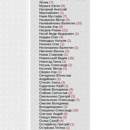
Лісник
(7)
Мураєв Євген
(6)
Нагорний Анатолій
Миколайович
(1)
Наем Мустафа
(7)
Назаренко Віктор
(3)
Наливайченко Валентин
(10)
Насалик Ігор
(9)
Насіров Роман
(21)
Негой Федір Федорович
(1)
Недава Олег
(4)
Немодрук Наталія
(1)
Низенко Олег
(1)
Ничипоренко Валентин
(1)
Німченко Василь
(2)
Новак Славомір
(1)
Новинський Вадим
(16)
Новосад Ганна
(1)
Носаль Олександр
(1)
Нусенкіс Віктор
(1)
Оверко Ігор
(1)
Овчаренко В'ячеслав
Андрійович
(1)
Огнєвіч Злата
(3)
Одарченко Юрій
(1)
Олійник Володимир
(4)
Олійник Святослав
(2)
Омельченко Григорій
(3)
Омельченко Олександр
(7)
Омелян Володимир
Володимирович
(2)
Онищенко Олександр
(15)
Оністрат Андрій
(6)
Оніщук Микола
(3)
Осика Сергій
(4)
Остафійчук Григорій
(1)
Острікова Тетяна
(1)