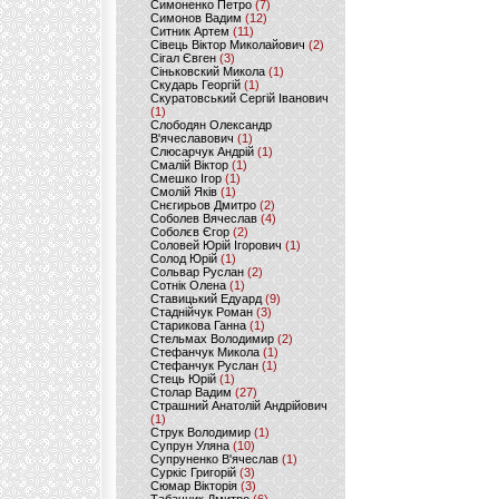
Симоненко Петро
(7)
Симонов Вадим
(12)
Ситник Артем
(11)
Сівець Віктор Миколайович
(2)
Сігал Євген
(3)
Сіньковский Микола
(1)
Скударь Георгій
(1)
Скуратовський Сергій Іванович
(1)
Слободян Олександр
В'ячеславович
(1)
Слюсарчук Андрій
(1)
Смалій Віктор
(1)
Смешко Ігор
(1)
Смолій Яків
(1)
Снєгирьов Дмитро
(2)
Соболев Вячеслав
(4)
Соболєв Єгор
(2)
Соловей Юрій Ігорович
(1)
Солод Юрій
(1)
Сольвар Руслан
(2)
Сотнік Олена
(1)
Ставицький Едуард
(9)
Стаднійчук Роман
(3)
Старикова Ганна
(1)
Стельмах Володимир
(2)
Стефанчук Микола
(1)
Стефанчук Руслан
(1)
Стець Юрій
(1)
Столар Вадим
(27)
Страшний Анатолій Андрійович
(1)
Струк Володимир
(1)
Супрун Уляна
(10)
Супруненко В'ячеслав
(1)
Суркіс Григорій
(3)
Сюмар Вікторія
(3)