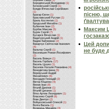
Боровик Саша
(1)
Бородянський Володимир
(1)
Бочковський Сергій
(1)
російськ
Боядін В'ячеслав Сергійович
(1)
пісню, щ
Брагар Євген
(1)
Браславський Руслан
(1)
ґвалтува
Бриль Костянтин
(1)
Бродський Михайло
(1)
Бубенчик Іван
(2)
Максим 
Бурбак Максим
(5)
Буряк Сергій
(7)
госзаказ
Бусарєв Вячеслав
(1)
Вадатурський Андрій
(1)
Вадим Кайзерман
(2)
Цей допи
Вакарчук Святослав Іванович
(4)
не буде 
Вальтер Сергій
(1)
Василишин Роман Йосифович
(2)
Василь Вовкун
(1)
Василь Горбаль
(17)
Василь Цушко
(1)
Василюк Наталія Романівна
(4)
Венедіктова Ірина
(5)
Веревський Андрій
Михайлович
(6)
Виходцев Геннадій
(2)
Віктор Ющенко
(4)
Вінник Іван
(8)
Віталій Данілов
(1)
Віталій Циганок
(1)
Вітко Артем Леонідович
(1)
Власенко Сергій
(6)
Вовк Дмитро
(2)
Войцеховський Олексій
(1)
Волга Василь
(1)
Волинець Михайло
(3)