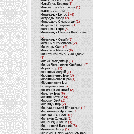
Матвієнко Анатолій
(2)
Матвійчук Едуард
(5)
Матейченко Костянтин
(1)
Матіос Анатолій
(9)
Медведчук Віктор
(74)
Медведь Віктор
(2)
Медведько Олександр
(1)
Медяник Володимир
(4)
Мельник Петро
(3)
Мельничук Максим Дмитрович
(3)
Мельничук Сергій
(1)
Мельніченко Микола
(2)
Мендель Юлія
(2)
Микитась Максим
(8)
Микитенко Роман Леонідович
(2)
Мисик Володимир
(1)
Мисик Володимир Юрійович
(2)
Мізрах Ігор
(3)
Мірошник Андрій
(1)
Мірошниченко Ігор
(3)
Мірошниченко Юрій
(4)
Мірошніченко Іван
Володимирович
(2)
Могильов Анатолій
(2)
Молоток Ігор
(6)
Монтян Тетяна
(4)
Мороко Юрій
(2)
Мосійчук Ігор
(2)
Москалевський В'ячеслав
(1)
Москаленко Ярослав
(1)
Москаль Геннадій
(5)
Мочанов Олексій
(1)
Мошенець Олена
(1)
Мошенский Валерий
(5)
Муженко Віктор
(1)
Мужчиль Олег (Сергій Аміров)