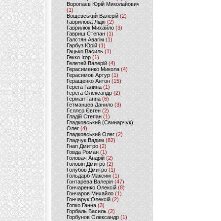
Воропаєв Юрій Миколайович
(1)
Вощевський Валерій
(2)
Гаврилова Лідія
(2)
Гаврилюк Михайло
(3)
Гавриш Степан
(1)
Галстян Авагім
(1)
Гарбуз Юрій
(1)
Гацько Василь
(1)
Гекко Ігор
(1)
Гелетей Валерій
(4)
Герасименко Микола
(4)
Герасимов Артур
(1)
Геращенко Антон
(15)
Герега Галина
(1)
Герега Олександр
(2)
Герман Ганна
(6)
Гетманцев Данило
(3)
Гєллєр Євген
(2)
Гладій Степан
(1)
Гладковський (Свинарчук)
Олег
(4)
Гладковський Олег
(2)
Гладчук Вадим
(82)
Гнап Дмитро
(2)
Говда Роман
(1)
Головач Андрій
(2)
Головін Дмитро
(2)
Голубов Дмитро
(1)
Гольдарб Максим
(1)
Гонтарева Валерія
(47)
Гончаренко Олексій
(8)
Гончаров Михайло
(1)
Гончарук Олексій
(2)
Гопко Ганна
(3)
Горбаль Василь
(2)
Горбунов Олександр
(1)