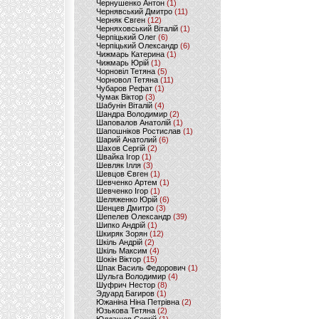
Чернушенко Антон
(1)
Чернявський Дмитро
(11)
Черняк Євген
(12)
Черняховський Віталій
(1)
Черпіцький Олег
(6)
Черпіцький Олександр
(6)
Чижмарь Катерина
(1)
Чижмарь Юрій
(1)
Чорновіл Тетяна
(5)
Чорновол Тетяна
(11)
Чубаров Рефат
(1)
Чумак Віктор
(3)
Шабунін Віталій
(4)
Шандра Володимир
(2)
Шаповалов Анатолій
(1)
Шапошніков Ростислав
(1)
Шарий Анатолий
(6)
Шахов Сергій
(2)
Швайка Ігор
(1)
Шевляк Ілля
(3)
Шевцов Євген
(1)
Шевченко Артем
(1)
Шевченко Ігор
(1)
Шеляженко Юрій
(6)
Шенцев Дмитро
(3)
Шепелев Олександр
(39)
Шипко Андрій
(1)
Шкиряк Зорян
(12)
Шкіль Андрій
(2)
Шкіль Максим
(4)
Шокін Віктор
(15)
Шпак Василь Федорович
(1)
Шульга Володимир
(4)
Шуфрич Нестор
(8)
Эдуард Багиров
(1)
Южаніна Ніна Петрівна
(2)
Юзькова Тетяна
(2)