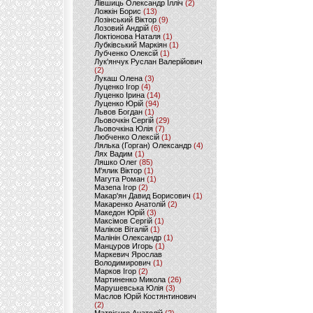
Лівшиць Олександр Ілліч
(2)
Ложкін Борис
(13)
Лозінський Віктор
(9)
Лозовий Андрій
(6)
Локтіонова Наталя
(1)
Лубківський Маркіян
(1)
Лубченко Олексій
(1)
Лук'янчук Руслан Валерійович
(2)
Лукаш Олена
(3)
Луценко Ігор
(4)
Луценко Ірина
(14)
Луценко Юрій
(94)
Львов Богдан
(1)
Льовочкін Сергій
(29)
Льовочкіна Юлія
(7)
Любченко Олексій
(1)
Лялька (Горган) Олександр
(4)
Лях Вадим
(1)
Ляшко Олег
(85)
М'ялик Віктор
(1)
Магута Роман
(1)
Мазепа Ігор
(2)
Макар'ян Давид Борисович
(1)
Макаренко Анатолій
(2)
Македон Юрій
(3)
Максімов Сергій
(1)
Маліков Віталій
(1)
Малінін Олександр
(1)
Манцуров Игорь
(1)
Маркевич Ярослав
Володимирович
(1)
Марков Ігор
(2)
Мартиненко Микола
(26)
Марушевська Юлія
(3)
Маслов Юрій Костянтинович
(2)