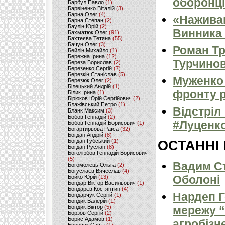
оборонці
Барбул Павло
(1)
Барвіненко Віталій
(3)
Барна Олег
(4)
«Наживаю
Барна Степан
(2)
Баулін Юрій
(2)
Винника 
Бахматюк Олег
(91)
Бахтеєва Тетяна
(55)
Бачун Олег
(3)
Роман Тр
Бейлін Михайло
(1)
Бережна Ірина
(12)
Турчино
Береза Борислав
(2)
Березенко Сергій
(7)
Березкін Станіслав
(5)
Муженко
Березюк Олег
(2)
Білецький Андрій
(1)
фронту р
Білик Ірина
(1)
Бірюков Юрій Сергійович
(2)
Блажівський Петро
(1)
Відстріл
Бланк Максим
(3)
Бобов Геннадій
(2)
#Луценко
Бобов Геннадій Борисович
(1)
Богартирьова Раїса
(32)
Богдан Андрій
(8)
Богдан Губський
(1)
ОСТАННІ
Богдан Руслан
(8)
Боголюбов Геннадій Борисович
(5)
Вадим Ст
Богомолець Ольга
(2)
Богуслаєв Вячеслав
(4)
Оболоні
Бойко Юрій
(13)
Бондар Віктор Васильович
(1)
Бондарєв Костянтин
(4)
Нардеп 
Бондарчук Сергій
(1)
Бондик Валерій
(1)
Бондик Віктор
(5)
мережу “
Борзов Сергiй
(2)
Борис Адамов
(1)
агробізн