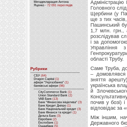
Адміністрацію
Мегадекларация Антона
Яценко
- 72 091 переглядів
Головного слід
Щербини (у Па
ще з тих часі
Пашинський бу
1,7 млн. грн.
розслідував сл
і за допомого
Управління 
Генпрокуратур
області Трубу.
Саме Труба, до
Рубрики
– домовлявся
CБУ
(64)
зняття арешту
Dragon Capital
(1)
афери "Укргазбанка"
(1)
українська вла
банківські афери
(96)
й Злочевськог
CityCommerce Bank
(1)
Union Standard Bank
(2)
Консультативн
VAB Банк
(13)
почив у бозі) 
Банк "Фінансова ініціатива"
(3)
Банк Кредит Дніпро
(1)
відповідає за «
Банк Національний кредит
(3)
Банк Фінанси та кредит
(1)
Дельта Банк
(3)
Між іншим, на
Евробанк
(2)
Державного бю
Експобанк
(1)
Ощадбанк
(5)