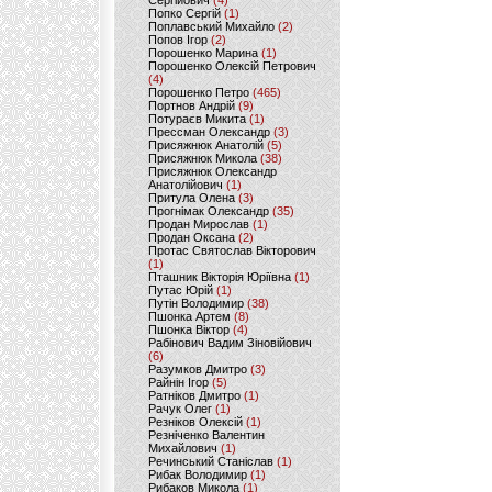
Сергійович
(4)
Попко Сергій
(1)
Поплавський Михайло
(2)
Попов Ігор
(2)
Порошенко Марина
(1)
Порошенко Олексій Петрович
(4)
Порошенко Петро
(465)
Портнов Андрій
(9)
Потураєв Микита
(1)
Прессман Олександр
(3)
Присяжнюк Анатолій
(5)
Присяжнюк Микола
(38)
Присяжнюк Олександр
Анатолійович
(1)
Притула Олена
(3)
Прогнімак Олександр
(35)
Продан Мирослав
(1)
Продан Оксана
(2)
Протас Святослав Вікторович
(1)
Пташник Вікторія Юріївна
(1)
Путас Юрій
(1)
Путін Володимир
(38)
Пшонка Артем
(8)
Пшонка Віктор
(4)
Рабінович Вадим Зіновійович
(6)
Разумков Дмитро
(3)
Райнін Ігор
(5)
Ратніков Дмитро
(1)
Рачук Олег
(1)
Резніков Олексій
(1)
Резніченко Валентин
Михайлович
(1)
Речинський Станіслав
(1)
Рибак Володимир
(1)
Рибаков Микола
(1)