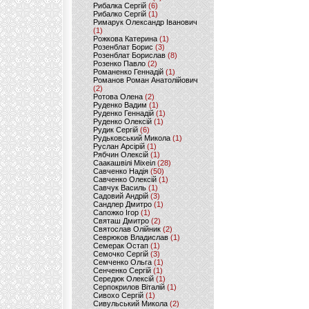
Рибалка Сергій
(6)
Рибалко Сергій
(1)
Римарук Олександр Іванович
(1)
Рожкова Катерина
(1)
Розенблат Борис
(3)
Розенблат Борислав
(8)
Розенко Павло
(2)
Романенко Геннадій
(1)
Романов Роман Анатолійович
(2)
Ротова Олена
(2)
Руденко Вадим
(1)
Руденко Геннадій
(1)
Руденко Олексій
(1)
Рудик Сергій
(6)
Рудьковський Микола
(1)
Руслан Арсірій
(1)
Рябчин Олексій
(1)
Саакашвілі Міхеіл
(28)
Савченко Надія
(50)
Савченко Олексій
(1)
Савчук Василь
(1)
Садовий Андрій
(3)
Сандлер Дмитро
(1)
Сапожко Ігор
(1)
Святаш Дмитро
(2)
Святослав Олійник
(2)
Севрюков Владислав
(1)
Семерак Остап
(1)
Семочко Сергій
(3)
Семченко Ольга
(1)
Сенченко Сергій
(1)
Середюк Олексій
(1)
Серпокрилов Віталій
(1)
Сивохо Сергій
(1)
Сивульський Микола
(2)