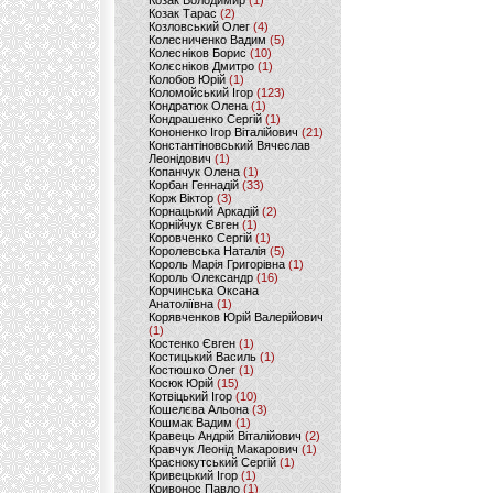
Козак Володимир
(1)
Козак Тарас
(2)
Козловський Олег
(4)
Колесниченко Вадим
(5)
Колесніков Борис
(10)
Колєсніков Дмитро
(1)
Колобов Юрій
(1)
Коломойський Ігор
(123)
Кондратюк Олена
(1)
Кондрашенко Сергій
(1)
Кононенко Ігор Віталійович
(21)
Константіновський Вячеслав
Леонідович
(1)
Копанчук Олена
(1)
Корбан Геннадій
(33)
Корж Віктор
(3)
Корнацький Аркадій
(2)
Корнійчук Євген
(1)
Коровченко Сергій
(1)
Королевська Наталія
(5)
Король Марія Григорівна
(1)
Король Олександр
(16)
Корчинська Оксана
Анатоліївна
(1)
Корявченков Юрій Валерійович
(1)
Костенко Євген
(1)
Костицький Василь
(1)
Костюшко Олег
(1)
Косюк Юрій
(15)
Котвіцький Ігор
(10)
Кошелєва Альона
(3)
Кошмак Вадим
(1)
Кравець Андрій Віталійович
(2)
Кравчук Леонід Макарович
(1)
Краснокутський Сергій
(1)
Кривецький Ігор
(1)
Кривонос Павло
(1)