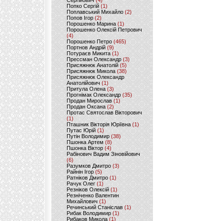
Сергійович
(4)
Попко Сергій
(1)
Поплавський Михайло
(2)
Попов Ігор
(2)
Порошенко Марина
(1)
Порошенко Олексій Петрович
(4)
Порошенко Петро
(465)
Портнов Андрій
(9)
Потураєв Микита
(1)
Прессман Олександр
(3)
Присяжнюк Анатолій
(5)
Присяжнюк Микола
(38)
Присяжнюк Олександр
Анатолійович
(1)
Притула Олена
(3)
Прогнімак Олександр
(35)
Продан Мирослав
(1)
Продан Оксана
(2)
Протас Святослав Вікторович
(1)
Пташник Вікторія Юріївна
(1)
Путас Юрій
(1)
Путін Володимир
(38)
Пшонка Артем
(8)
Пшонка Віктор
(4)
Рабінович Вадим Зіновійович
(6)
Разумков Дмитро
(3)
Райнін Ігор
(5)
Ратніков Дмитро
(1)
Рачук Олег
(1)
Резніков Олексій
(1)
Резніченко Валентин
Михайлович
(1)
Речинський Станіслав
(1)
Рибак Володимир
(1)
Рибаков Микола
(1)