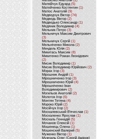
Матвієнко Анатолій
(2)
Матвійчук Едуард
(5)
Матейченко Костянтин
(1)
Матіос Анатолій
(9)
Медведчук Віктор
(74)
Медведь Віктор
(2)
Медведько Олександр
(1)
Медяник Володимир
(4)
Мельник Петро
(3)
Мельничук Максим Дмитрович
(3)
Мельничук Сергій
(1)
Мельніченко Микола
(2)
Мендель Юлія
(2)
Микитась Максим
(8)
Микитенко Роман Леонідович
(2)
Мисик Володимир
(1)
Мисик Володимир Юрійович
(2)
Мізрах Ігор
(3)
Мірошник Андрій
(1)
Мірошниченко Ігор
(3)
Мірошниченко Юрій
(4)
Мірошніченко Іван
Володимирович
(2)
Могильов Анатолій
(2)
Молоток Ігор
(6)
Монтян Тетяна
(4)
Мороко Юрій
(2)
Мосійчук Ігор
(2)
Москалевський В'ячеслав
(1)
Москаленко Ярослав
(1)
Москаль Геннадій
(5)
Мочанов Олексій
(1)
Мошенець Олена
(1)
Мошенский Валерий
(5)
Муженко Віктор
(1)
Мужчиль Олег (Сергій Аміров)