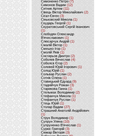
Симоненко Петро
(7)
Симонов Вадим
(12)
Ситник Артем
(11)
Сівець Віктор Миколайович
(2)
Сігал Євген
(3)
Сіньковский Микола
(1)
Скударь Георгій
(1)
Скуратовський Сергій Іванович
(1)
Слободян Олександр
В'ячеславович
(1)
Слюсарчук Андрій
(1)
Смалій Віктор
(1)
Смешко Ігор
(1)
Смолій Яків
(1)
Снєгирьов Дмитро
(2)
Соболев Вячеслав
(4)
Соболєв Єгор
(2)
Соловей Юрій Ігорович
(1)
Солод Юрій
(1)
Сольвар Руслан
(2)
Сотнік Олена
(1)
Ставицький Едуард
(9)
Стаднійчук Роман
(3)
Старикова Ганна
(1)
Стельмах Володимир
(2)
Стефанчук Микола
(1)
Стефанчук Руслан
(1)
Стець Юрій
(1)
Столар Вадим
(27)
Страшний Анатолій Андрійович
(1)
Струк Володимир
(1)
Супрун Уляна
(10)
Супруненко В'ячеслав
(1)
Суркіс Григорій
(3)
Сюмар Вікторія
(3)