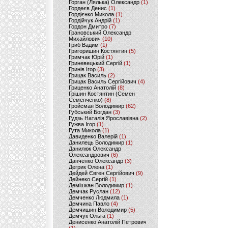
Горган (Лялька) Олександр
(1)
Гордеєв Денис
(1)
Гордієнко Микола
(1)
Гордійчук Андрій
(1)
Гордон Дмитро
(7)
Грановський Олександр
Михайлович
(10)
Гриб Вадим
(1)
Григоришин Костянтин
(5)
Гримчак Юрій
(1)
Гриневецький Сергій
(1)
Гринів Ігор
(3)
Грицак Василь
(2)
Грицак Василь Сергійович
(4)
Гриценко Анатолій
(8)
Грішин Костянтин (Семен
Семенченко)
(8)
Гройсман Володимир
(62)
Губський Богдан
(3)
Гудзь Наталія Ярославівна
(2)
Гужва Ігор
(1)
Гута Микола
(1)
Давиденко Валерій
(1)
Данилець Володимир
(1)
Данилюк Олександр
Олександрович
(6)
Данченко Олександр
(3)
Дегрик Олена
(1)
Дейдей Євген Сергійович
(9)
Дейнеко Сергій
(1)
Демішкан Володимир
(1)
Демчак Руслан
(12)
Демченко Людмила
(1)
Демчина Павло
(4)
Демчишин Володимир
(5)
Демчук Ольга
(1)
Денисенко Анатолій Петрович