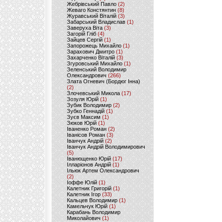
Жебрівський Павло
(2)
Жеваго Констянтин
(8)
Журавський Віталій
(3)
Забарський Владислав
(1)
Заверуха Віта
(3)
Загорій Гліб
(4)
Зайцев Сергій
(1)
Запорожець Михайло
(1)
Зарахович Дмитро
(1)
Захарченко Віталій
(3)
Згуровський Михайло
(1)
Зеленський Володимир
Олександрович
(266)
Злата Огневич (Бордюг Інна)
(2)
Злочевський Микола
(17)
Зозуля Юрій
(1)
Зубик Володимир
(2)
Зубко Геннадій
(1)
Зуєв Максим
(1)
Зюков Юрій
(1)
Іваненко Роман
(2)
Іванісов Роман
(3)
Іванчук Андрій
(2)
Іванчук Андрій Володимирович
(5)
Іванющенко Юрій
(17)
Ілларіонов Андрій
(1)
Ільюк Артем Олександрович
(2)
Іоффе Юлій
(1)
Калетник Григорій
(1)
Калетник Ігор
(33)
Кальцев Володимир
(1)
Камельчук Юрій
(1)
Карабань Володимир
Миколайович
(1)