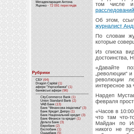
Мегадекларация Антона
том числе 
Яценко
- 72 091 переглядів
расследований
Об этом, ссы
журналист Анд
По словам жу
которые совер
Из списка ви
достоинства, Н
«Давайте п
Рубрики
„революции“ и
революции л
CБУ
(64)
Dragon Capital
(1)
интересное за 
афери "Укргазбанка"
(1)
банківські афери
(96)
Нардеп Муста
CityCommerce Bank
(1)
февраля просто
Union Standard Bank
(2)
VAB Банк
(13)
Банк "Фінансова ініціатива"
(3)
«Часов в 10:00
Банк Кредит Дніпро
(1)
Банк Національний кредит
(3)
что там что-
Банк Фінанси та кредит
(1)
Дельта Банк
(3)
Майдан по Ин
Евробанк
(2)
никого не пу
Експобанк
(1)
Ощадбанк
(5)