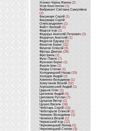
Усенко-Чорна Жанна
(2)
Усов Констянтин
(1)
Фабрикант Світлана Самуілівна
(2)
Фаєрмарк Сергій
(1)
Фаєрмарк Сергій
Олександрович
(1)
Файст Валерій
(1)
Федєєв Ігор
(1)
Федорук Анатолій Петрович
(2)
Федорчук Анатолій
(1)
Федосов Едуард
(1)
Филатов Борис
(11)
Філатов Олексій
(6)
Фірташ Дмитро
(28)
Фріз Ірина
(1)
Фукс Павло
(7)
Фуксман Борис
(1)
Фурсін Іван
(2)
Хмара Степан
(1)
Холодницький Назар
(15)
Холодов Андрій
(2)
Хоменко Володимир
(1)
Хомутиннік Віталій
(52)
Хорошевський Андрій
(1)
Царьов Олег
(1)
Циганков Андрій
(3)
Циплаков Руслан
(7)
Цуканов Віктор
(1)
Цушко Василь
(16)
Чеботарь Сергій
(15)
Чеботарьов Олексій
(1)
Чемерис Володимир
(1)
Чепинога Віталій
(1)
Черкаський Ігор
(12)
Черновецький Леонід
(2)
Черновецький Степан
(3)