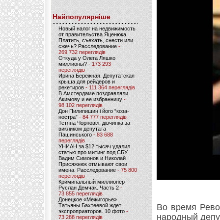
Найпопулярніше
Новый налог на недвижимость
от правительства Яценюка.
Платить, съехать, снести или
сжечь? Расследование
-
269 732 переглядів
Откуда у Олега Ляшко
миллионы?
- 173 293
переглядів
Ирина Бережная. Депутатская
крыша для рейдеров и
рекетиров
- 111 364 переглядів
В Амстердаме поздравляли
Акимову и ее избранницу
-
98 102 переглядів
Дон Пилипишин і його “коза-
ностра”
- 84 777 переглядів
Тетяна Чорновіл: дівчинка за
викликом депутата
Пашинського
- 83 688
переглядів
УНИАН за $12 тысяч удалил
статью про митинг под СБУ.
Вадим Симонов и Николай
Присяжнюк отмывают свои
имена. Расследование
- 75 800
переглядів
Криминальный миллионер
Руслан Демчак. Часть 2
-
73 855 переглядів
Донецкое «Межигорье»
Татьяны Бахтеевой ждет
Во время Рево
экспроприаторов. 10 фото
-
народный депут
73 288 переглядів