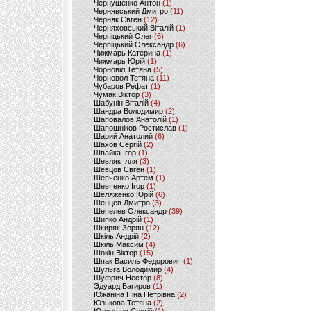
Чернушенко Антон
(1)
Чернявський Дмитро
(11)
Черняк Євген
(12)
Черняховський Віталій
(1)
Черпіцький Олег
(6)
Черпіцький Олександр
(6)
Чижмарь Катерина
(1)
Чижмарь Юрій
(1)
Чорновіл Тетяна
(5)
Чорновол Тетяна
(11)
Чубаров Рефат
(1)
Чумак Віктор
(3)
Шабунін Віталій
(4)
Шандра Володимир
(2)
Шаповалов Анатолій
(1)
Шапошніков Ростислав
(1)
Шарий Анатолий
(6)
Шахов Сергій
(2)
Швайка Ігор
(1)
Шевляк Ілля
(3)
Шевцов Євген
(1)
Шевченко Артем
(1)
Шевченко Ігор
(1)
Шеляженко Юрій
(6)
Шенцев Дмитро
(3)
Шепелев Олександр
(39)
Шипко Андрій
(1)
Шкиряк Зорян
(12)
Шкіль Андрій
(2)
Шкіль Максим
(4)
Шокін Віктор
(15)
Шпак Василь Федорович
(1)
Шульга Володимир
(4)
Шуфрич Нестор
(8)
Эдуард Багиров
(1)
Южаніна Ніна Петрівна
(2)
Юзькова Тетяна
(2)