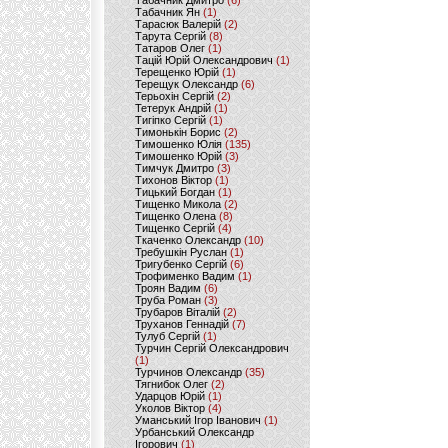
Табачник Дмитро
(6)
Табачник Ян
(1)
Тарасюк Валерій
(2)
Тарута Сергій
(8)
Татаров Олег
(1)
Тацій Юрій Олександрович
(1)
Терещенко Юрій
(1)
Терещук Олександр
(6)
Терьохін Сергій
(2)
Тетерук Андрій
(1)
Тигіпко Сергій
(1)
Тимонькін Борис
(2)
Тимошенко Юлія
(135)
Тимошенко Юрій
(3)
Тимчук Дмитро
(3)
Тихонов Віктор
(1)
Тицький Богдан
(1)
Тищенко Микола
(2)
Тищенко Олена
(8)
Тищенко Сергій
(4)
Ткаченко Олександр
(10)
Требушкін Руслан
(1)
Тригубенко Сергій
(6)
Трофименко Вадим
(1)
Троян Вадим
(6)
Труба Роман
(3)
Трубаров Віталій
(2)
Труханов Геннадій
(7)
Тулуб Сергій
(1)
Турчин Сергій Олександрович
(1)
Турчинов Олександр
(35)
Тягнибок Олег
(2)
Ударцов Юрій
(1)
Уколов Віктор
(4)
Уманський Ігор Іванович
(1)
Урбанський Олександр
Ігорович
(1)