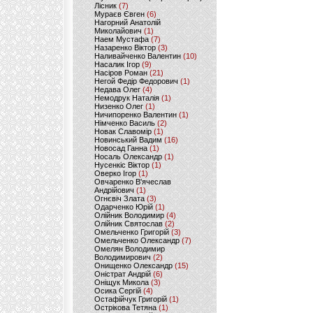
Лісник
(7)
Мураєв Євген
(6)
Нагорний Анатолій
Миколайович
(1)
Наем Мустафа
(7)
Назаренко Віктор
(3)
Наливайченко Валентин
(10)
Насалик Ігор
(9)
Насіров Роман
(21)
Негой Федір Федорович
(1)
Недава Олег
(4)
Немодрук Наталія
(1)
Низенко Олег
(1)
Ничипоренко Валентин
(1)
Німченко Василь
(2)
Новак Славомір
(1)
Новинський Вадим
(16)
Новосад Ганна
(1)
Носаль Олександр
(1)
Нусенкіс Віктор
(1)
Оверко Ігор
(1)
Овчаренко В'ячеслав
Андрійович
(1)
Огнєвіч Злата
(3)
Одарченко Юрій
(1)
Олійник Володимир
(4)
Олійник Святослав
(2)
Омельченко Григорій
(3)
Омельченко Олександр
(7)
Омелян Володимир
Володимирович
(2)
Онищенко Олександр
(15)
Оністрат Андрій
(6)
Оніщук Микола
(3)
Осика Сергій
(4)
Остафійчук Григорій
(1)
Острікова Тетяна
(1)