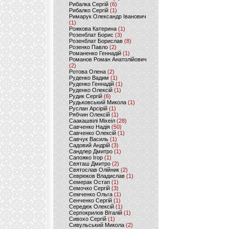
Рибалка Сергій
(6)
Рибалко Сергій
(1)
Римарук Олександр Іванович
(1)
Рожкова Катерина
(1)
Розенблат Борис
(3)
Розенблат Борислав
(8)
Розенко Павло
(2)
Романенко Геннадій
(1)
Романов Роман Анатолійович
(2)
Ротова Олена
(2)
Руденко Вадим
(1)
Руденко Геннадій
(1)
Руденко Олексій
(1)
Рудик Сергій
(6)
Рудьковський Микола
(1)
Руслан Арсірій
(1)
Рябчин Олексій
(1)
Саакашвілі Міхеіл
(28)
Савченко Надія
(50)
Савченко Олексій
(1)
Савчук Василь
(1)
Садовий Андрій
(3)
Сандлер Дмитро
(1)
Сапожко Ігор
(1)
Святаш Дмитро
(2)
Святослав Олійник
(2)
Севрюков Владислав
(1)
Семерак Остап
(1)
Семочко Сергій
(3)
Семченко Ольга
(1)
Сенченко Сергій
(1)
Середюк Олексій
(1)
Серпокрилов Віталій
(1)
Сивохо Сергій
(1)
Сивульський Микола
(2)