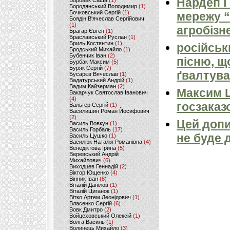
Нардеп 
Боровик Саша
(1)
Бородянський Володимир
(1)
Бочковський Сергій
(1)
мережу “
Боядін В'ячеслав Сергійович
(1)
агробізн
Брагар Євген
(1)
Браславський Руслан
(1)
Бриль Костянтин
(1)
російськ
Бродський Михайло
(1)
Бубенчик Іван
(2)
пісню, щ
Бурбак Максим
(5)
Буряк Сергій
(7)
ґвалтува
Бусарєв Вячеслав
(1)
Вадатурський Андрій
(1)
Вадим Кайзерман
(2)
Максим 
Вакарчук Святослав Іванович
(4)
госзаказ
Вальтер Сергій
(1)
Василишин Роман Йосифович
(2)
Цей допи
Василь Вовкун
(1)
Василь Горбаль
(17)
не буде 
Василь Цушко
(1)
Василюк Наталія Романівна
(4)
Венедіктова Ірина
(5)
Веревський Андрій
Михайлович
(6)
Виходцев Геннадій
(2)
Віктор Ющенко
(4)
Вінник Іван
(8)
Віталій Данілов
(1)
Віталій Циганок
(1)
Вітко Артем Леонідович
(1)
Власенко Сергій
(6)
Вовк Дмитро
(2)
Войцеховський Олексій
(1)
Волга Василь
(1)
Волинець Михайло
(3)