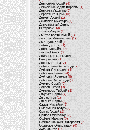
(1)
Денисенко Андрій
(6)
Денисенко Вадим Ігорович
(4)
Денісова Людміла
(6)
Дерев'янко Юрій
(10)
Деркач Андрій
(1)
Джемілєв Мустафа
(1)
Дзензерський Денис
Вікторович
(3)
Дзинзя Андрій
(1)
Дмитро Корчинський
(1)
Дмитрук Микола Ілліч
(1)
Дмитрунь Юрій
(1)
Добкін Дмитро
(1)
Добкін Михайло
(2)
Довгий Олесь
(6)
Долженков Олександр
Валерійович
(1)
Донець Тетяна
(2)
Дубинський Олександр
(2)
Дубілет Олександр
(1)
Дубневич Богдан
(4)
Дубневич Ярослав
(8)
Дубовой Олександр
(9)
Думчев Сергій
(2)
Дунаєв Сергій
(3)
Дурдинець Тиберій
(1)
Дядечко Сергій
(4)
Дятлов Ігор
(1)
Дяченко Сергій
(3)
Єжель Михайло
(1)
Ємельянов Артур
(2)
Єрмак Андрій
(2)
Єршов Олександр
(3)
Єфімов Максим
(3)
Єфімов Максим Вікторович
(2)
Єфремов Олександр
(20)
Жданов Ігор
(1)