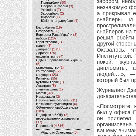
забором, небо
Приватбанк
(50)
Сбербанк России
(3)
незнакомую фо
Укрінбанк
(7)
а прикрывал е
Укрсоцбанк
(2)
Фідобанк
(1)
снайперы. И
Юніон стандард банк
(1)
простреливал
Без рубрики
(19)
снайперов на 
Безпредєл
(56)
Верховна Рада України
(3)
решил обойти
вибори
(128)
Герої України
(1)
другой сторон
гривня
(3)
Оказалось, 
Дайджест
(1 233)
Дерибан
(25)
Институтской.
епідемія грипу
(4)
ЄДАПС: приватизація України
покой, журн
(5)
дипломаты, 
казнокрадство
(1)
контрабанда
(2)
людей….», —
корупція
(123)
Кримінал
(55)
который был п
Кутовий Тарас
(1)
Лохотрон
(5)
Журналист Дзи
Луценківщина
(1)
Мафія
(32)
доказательства
Наркомафія
(3)
Національна безпека
(211)
Незаконне будівництво
(6)
«Посмотрите, 
Обмеження свободи слова
(283)
был у офиса П
Педофіли з БЮТу
(2)
он прилетел 
переслідування журналістів
(17)
организована 
Персоналії
(4 316)
вашему вниман
Абдуллін Олександр
(3)