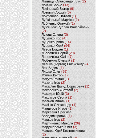
Лівшиць Олександр Ілліч
(2)
Ложкін Борис
(13)
Лозінський Віктор
(9)
Лозовий Андрій
(6)
Локтіонова Наталя
(1)
Лубківський Маркіян
(1)
Лубченко Олексій
(1)
Лук'янчук Руслан Валерійович
(2)
Лукаш Олена
(3)
Луценко Ігор
(4)
Луценко Ірина
(14)
Луценко Юрій
(94)
Львов Богдан
(1)
Льовочкін Сергій
(29)
Льовочкіна Юлія
(7)
Любченко Олексій
(1)
Лялька (Горган) Олександр
(4)
Лях Вадим
(1)
Ляшко Олег
(85)
М'ялик Віктор
(1)
Магута Роман
(1)
Мазепа Ігор
(2)
Макар'ян Давид Борисович
(1)
Макаренко Анатолій
(2)
Македон Юрій
(3)
Максімов Сергій
(1)
Маліков Віталій
(1)
Малінін Олександр
(1)
Манцуров Игорь
(1)
Маркевич Ярослав
Володимирович
(1)
Марков Ігор
(2)
Мартиненко Микола
(26)
Марушевська Юлія
(3)
Маслов Юрій Костянтинович
(2)