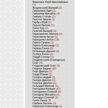
Воропаєв Юрій Миколайович
(1)
Вощевський Валерій
(2)
Гаврилова Лідія
(2)
Гаврилюк Михайло
(3)
Гавриш Степан
(1)
Галстян Авагім
(1)
Гарбуз Юрій
(1)
Гацько Василь
(1)
Гекко Ігор
(1)
Гелетей Валерій
(4)
Герасименко Микола
(4)
Герасимов Артур
(1)
Геращенко Антон
(15)
Герега Галина
(1)
Герега Олександр
(2)
Герман Ганна
(6)
Гетманцев Данило
(3)
Гєллєр Євген
(2)
Гладій Степан
(1)
Гладковський (Свинарчук)
Олег
(4)
Гладковський Олег
(2)
Гладчук Вадим
(82)
Гнап Дмитро
(2)
Говда Роман
(1)
Головач Андрій
(2)
Головін Дмитро
(2)
Голубов Дмитро
(1)
Гольдарб Максим
(1)
Гонтарева Валерія
(47)
Гончаренко Олексій
(8)
Гончаров Михайло
(1)
Гончарук Олексій
(2)
Гопко Ганна
(3)
Горбаль Василь
(2)
Горбунов Олександр
(1)