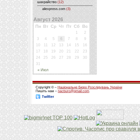
шахрайство
(12)
aliexpress.com
(3)
Август 2026
Пн
Вт
Ср
Чт
Пт
Сб
Вс
1
2
3
4
5
6
7
8
9
10
11
12
13
14
15
16
17
18
19
20
21
22
23
24
25
26
27
28
29
30
31
« Июл
Copyright © –
Національне Бюро Розслідувань України
Пишіть нам –
nacburo@gmail.com
.