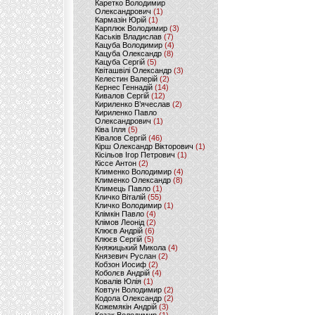
Каретко Володимир
Олександрович
(1)
Кармазін Юрій
(1)
Карплюк Володимир
(3)
Каськів Владислав
(7)
Кацуба Володимир
(4)
Кацуба Олександр
(8)
Кацуба Сергій
(5)
Квіташвілі Олександр
(3)
Келестин Валерій
(2)
Кернес Геннадій
(14)
Кивалов Сергій
(12)
Кириленко В’ячеслав
(2)
Кириленко Павло
Олександрович
(1)
Ківа Ілля
(5)
Ківалов Сергій
(46)
Кірш Олександр Вікторович
(1)
Кісільов Ігор Петрович
(1)
Кіссе Антон
(2)
Клименко Володимир
(4)
Клименко Олександр
(8)
Климець Павло
(1)
Кличко Віталій
(55)
Кличко Володимир
(1)
Клімкін Павло
(4)
Клімов Леонід
(2)
Клюєв Андрій
(6)
Клюєв Сергій
(5)
Княжицький Микола
(4)
Князевич Руслан
(2)
Кобзон Иосиф
(2)
Коболєв Андрій
(4)
Ковалів Юлія
(1)
Ковтун Володимир
(2)
Кодола Олександр
(2)
Кожемякін Андрій
(3)