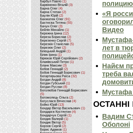
Барбул Павло
(1)
полицию
Барвіненко Віталій
(3)
Барна Олег
(4)
«Я росси
Барна Степан
(2)
Баулін Юрій
(2)
Бахматюк Олег
(91)
оговорил
Бахтеєва Тетяна
(55)
Бачун Олег
(3)
Видео
Бейлін Михайло
(1)
Бережна Ірина
(12)
Береза Борислав
(2)
Мустафа-
Березенко Сергій
(7)
Березкін Станіслав
(5)
лет в тю
Березюк Олег
(2)
Білецький Андрій
(1)
полицейс
Білик Ірина
(1)
Бірюков Юрій Сергійович
(2)
Блажівський Петро
(1)
Найєм пр
Бланк Максим
(3)
Бобов Геннадій
(2)
треба ва
Бобов Геннадій Борисович
(1)
Богартирьова Раїса
(32)
Богдан Андрій
(8)
домовити
Богдан Губський
(1)
Богдан Руслан
(8)
Мустафа 
Боголюбов Геннадій Борисович
(5)
Богомолець Ольга
(2)
Богуслаєв Вячеслав
(4)
ОСТАННІ
Бойко Юрій
(13)
Бондар Віктор Васильович
(1)
Бондарєв Костянтин
(4)
Вадим Ст
Бондарчук Сергій
(1)
Бондик Валерій
(1)
Бондик Віктор
(5)
Оболоні
Борзов Сергiй
(2)
Борис Адамов
(1)