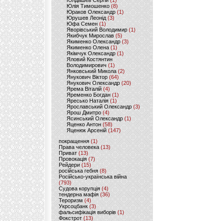
Юлдашев Сергій
(1)
Юлія Тимошенко
(8)
Юраков Олександр
(1)
Юрушев Леонід
(3)
Юфа Семен
(1)
Яворівський Володимир
(1)
Якибчук Мирослав
(5)
Якименко Олександр
(3)
Якименко Олена
(1)
Якімчук Олександр
(1)
Яловий Костянтин
Володимирович
(1)
Янковський Микола
(2)
Янукович Віктор
(64)
Янукович Олександр
(20)
Ярема Віталій
(4)
Яременко Богдан
(1)
Яресько Наталія
(1)
Ярославський Олександр
(3)
Ярош Дмитро
(4)
Ясинський Олександр
(1)
Яценко Антон
(58)
Яценюк Арсеній
(147)
покращення
(1)
Права человека
(13)
Приват
(13)
Провокація
(7)
Рейдери
(15)
російська гебня
(8)
Російсько-українська війна
(793)
Судова корупція
(4)
тендерна мафія
(36)
Тероризм
(4)
Укрсоцбанк
(3)
фальсифікація виборів
(1)
Фокстрот
(13)