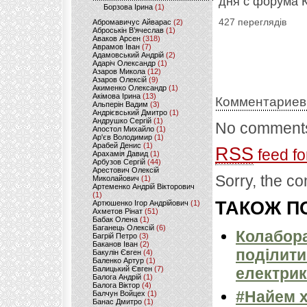
дня с форума 
Борзова Ірина
(1)
427 переглядів
Абромавичус Айварас
(2)
Аброськін В’ячеслав
(1)
Аваков Арсен
(318)
Аврамов Іван
(7)
Адамовський Андрій
(2)
Адаріч Олександр
(1)
Азаров Микола
(12)
Азаров Олексій
(9)
Акименко Олександр
(1)
Акімова Ірина
(13)
Комментариев
Альперін Вадим
(3)
Андрієвський Дмитро
(1)
Андрушко Сергій
(1)
No comments
Апостол Михайло
(1)
Ар'єв Володимир
(1)
Арабей Денис
(1)
RSS
feed fo
Арахамія Давид
(1)
Арбузов Сергій
(44)
Арестович Олексій
Sorry, the co
Миколайович
(1)
Артеменко Андрій Вікторович
(1)
ТАКОЖ ПО
Артюшенко Ігор Андрійович
(1)
Ахметов Рінат
(51)
Бабак Олена
(1)
Баганець Олексій
(6)
Колабора
Багрій Петро
(3)
Баканов Іван
(2)
поділити
Бакулін Євген
(4)
Баленко Артур
(1)
Балицький Євген
(7)
електрик
Балога Андрій
(1)
Балога Віктор
(4)
#Найем 
Балчун Войцех
(1)
Банас Дмитро
(1)