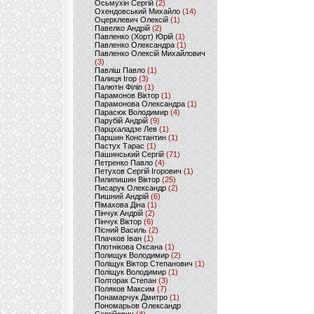
Осьмухін Сергій
(2)
Охендовський Михайло
(14)
Оцерклевич Олексій
(1)
Павелко Андрій
(2)
Павленко (Хорт) Юрій
(1)
Павленко Олександра
(1)
Павленко Олексій Михайлович
(3)
Павліш Павло
(1)
Палиця Ігор
(3)
Палютін Філіп
(1)
Парамонов Віктор
(1)
Парамонова Олександра
(1)
Парасюк Володимир
(4)
Парубій Андрій
(9)
Парцхаладзе Лев
(1)
Паршин Константин
(1)
Пастух Тарас
(1)
Пашинський Сергій
(71)
Петренко Павло
(4)
Петухов Сергій Ігорович
(1)
Пилипишин Віктор
(25)
Писарук Олександр
(2)
Пишний Андрій
(6)
Пімахова Діна
(1)
Пінчук Андрій
(2)
Пінчук Віктор
(6)
Пісний Василь
(2)
Плачков Іван
(1)
Плотнікова Оксана
(1)
Полищук Володимир
(2)
Поліщук Віктор Степанович
(1)
Поліщук Володимир
(1)
Полторак Степан
(3)
Поляков Максим
(7)
Понамарчук Дмитро
(1)
Пономарьов Олександр