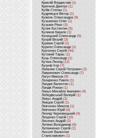
Криклій Владислав
(1)
Крючков Дмитро
(1)
Кубів Степан
(1)
Кудрявцєв Віктор
(1)
Кужель Олександра
(9)
Кузьменко Олег
(1)
Кузьмін Рінат
(3)
Кулик Костянтин
(5)
Куликов Кирило
(1)
Куницький Олександр
(5)
Купрій Віталій
(3)
Курикін Сергій
(1)
Курило Олександр
(1)
Курченко Сергій
(44)
Кутовий Тарас
(1)
Куць Олександр
(1)
Кучма Леонід
(12)
Кушнір Ігор
(7)
Лабазюк Сергій Петрович
(2)
Лавринович Олександр
(7)
Лагун Микола
(9)
Лазаренко Павло
(1)
Ландик Валентин
(1)
Ландік Роман
(1)
Ланьо Михайло Іванович
(4)
Лебедівський Валерій
(1)
Левус Андрій
(2)
Левцов Сергій
(1)
Левченко Микола
(1)
Левченко Юрій
(6)
Леонід Черновецький
(4)
Лещенко Сергій
(10)
Лисенко Андрій
(2)
Литвин Володимир
(6)
Литвиненко Сергій
(1)
Лихоліт Валентин
Станіславович
(1)