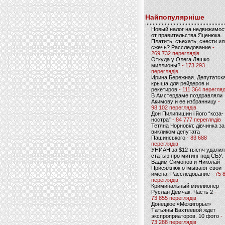
Найпопулярніше
Новый налог на недвижимос
от правительства Яценюка.
Платить, съехать, снести ил
сжечь? Расследование
-
269 732 переглядів
Откуда у Олега Ляшко
миллионы?
- 173 293
переглядів
Ирина Бережная. Депутатск
крыша для рейдеров и
рекетиров
- 111 364 перегляд
В Амстердаме поздравляли
Акимову и ее избранницу
-
98 102 переглядів
Дон Пилипишин і його “коза-
ностра”
- 84 777 переглядів
Тетяна Чорновіл: дівчинка за
викликом депутата
Пашинського
- 83 688
переглядів
УНИАН за $12 тысяч удалил
статью про митинг под СБУ.
Вадим Симонов и Николай
Присяжнюк отмывают свои
имена. Расследование
- 75 
переглядів
Криминальный миллионер
Руслан Демчак. Часть 2
-
73 855 переглядів
Донецкое «Межигорье»
Татьяны Бахтеевой ждет
экспроприаторов. 10 фото
-
73 288 переглядів