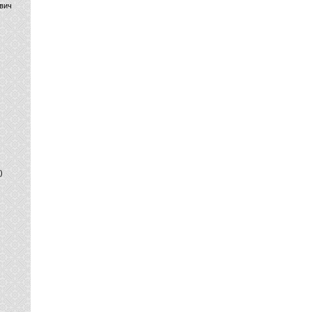
вич
)