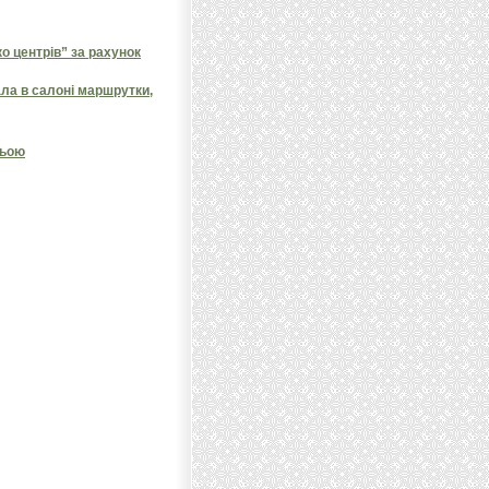
 центрів” за рахунок
ала в салоні маршрутки,
ньою