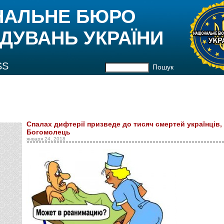
НАЛЬНЕ БЮРО
ДУВАНЬ УКРАЇНИ
SS
Пошук
Спалах дифтерії призведе до тисяч смертей українців
Богомолець
января 24, 2018