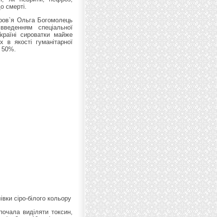
о смерті.
оров`я Ольга Богомолець
веденням спеціальної
країні сироватки майже
х в якості гуманітарної
и 50%.
івки сіро-білого кольору
почала виділяти токсин,