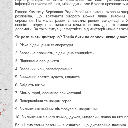
інфекційно-токсичний шок, міокардити, але й часто призводить д
Голова Комітету Верховної Ради України з питань охорони зд
розповіла, що врятувати хворого можна лише вчасним в
сироватки. На жаль, разом з низьким рівнем вакцинації в У
повністю відсутні за винятком кількох сотень доз, отримани
допомоги. За такої ситуації смертність від дифтерії може сягат
Як розпізнати дифтерію? Треба бити на сполох, якщо у вас:
1. Різке підвищення температури
2. Загальна слабкість, підвищена сонливість
3. Підвищене серцебиття
4. Головний біль, запаморочення
5. Знижений апетит, нудота, блювота
6. Блідість шкіри
7. Біль у горлі, особливо при ковтанні
8. Почервоніння та набряк горла
а"
(3)
9. Збільшення шийних лімфовузлів, набряк шиї
т
(3)
)
10. Збільшення зівного язичку, дужок, мигдалин, поява на них пл
Всі ці симптоми разом — є ознакою, що дифтерійна паличка 