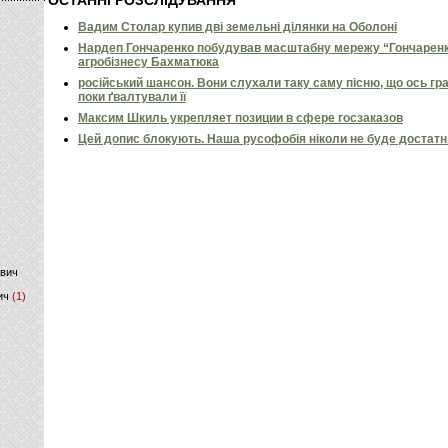
ОСТАННІ РОЗСЛІДУВАННЯ
Вадим Столар купив дві земельні ділянки на Оболоні
)
Нардеп Гончаренко побудував масштабну мережу “Гончаренко
агробізнесу Бахматюка
російський шансон. Вони слухали таку саму пісню, що ось гр
поки ґвалтували її
Максим Шкиль укрепляет позиции в сфере госзаказов
Цей допис блокують. Наша русофобія ніколи не буде достат
ович
ич
(1)