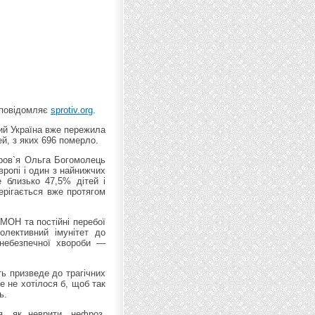
, повідомляє
sprotiv.org
.
ий Україна вже пережила
й, з яких 696 померло.
оров`я Ольга Богомолець
вропі і один з найнижчих
е близько 47,5% дітей і
ерігається вже протягом
 МОН та постійні перебої
олективний iмунiтет до
 небезпечної хвороби —
ь призведе до трагічних
е не хотілося б, щоб так
ь.
я, як неврити, нефроз,