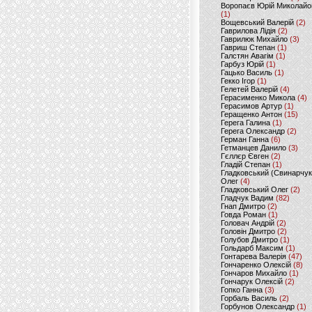
Воропаєв Юрій Миколайо
(1)
Вощевський Валерій
(2)
Гаврилова Лідія
(2)
Гаврилюк Михайло
(3)
Гавриш Степан
(1)
Галстян Авагім
(1)
Гарбуз Юрій
(1)
Гацько Василь
(1)
Гекко Ігор
(1)
Гелетей Валерій
(4)
Герасименко Микола
(4)
Герасимов Артур
(1)
Геращенко Антон
(15)
Герега Галина
(1)
Герега Олександр
(2)
Герман Ганна
(6)
Гетманцев Данило
(3)
Гєллєр Євген
(2)
Гладій Степан
(1)
Гладковський (Свинарчук
Олег
(4)
Гладковський Олег
(2)
Гладчук Вадим
(82)
Гнап Дмитро
(2)
Говда Роман
(1)
Головач Андрій
(2)
Головін Дмитро
(2)
Голубов Дмитро
(1)
Гольдарб Максим
(1)
Гонтарева Валерія
(47)
Гончаренко Олексій
(8)
Гончаров Михайло
(1)
Гончарук Олексій
(2)
Гопко Ганна
(3)
Горбаль Василь
(2)
Горбунов Олександр
(1)