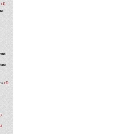
р
(1)
вич
ович
фович
на
(4)
1)
1)