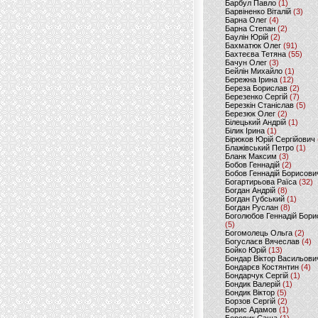
Барбул Павло
(1)
Барвіненко Віталій
(3)
Барна Олег
(4)
Барна Степан
(2)
Баулін Юрій
(2)
Бахматюк Олег
(91)
Бахтеєва Тетяна
(55)
Бачун Олег
(3)
Бейлін Михайло
(1)
Бережна Ірина
(12)
Береза Борислав
(2)
Березенко Сергій
(7)
Березкін Станіслав
(5)
Березюк Олег
(2)
Білецький Андрій
(1)
Білик Ірина
(1)
Бірюков Юрій Сергійович
Блажівський Петро
(1)
Бланк Максим
(3)
Бобов Геннадій
(2)
Бобов Геннадій Борисови
Богартирьова Раїса
(32)
Богдан Андрій
(8)
Богдан Губський
(1)
Богдан Руслан
(8)
Боголюбов Геннадій Бори
(5)
Богомолець Ольга
(2)
Богуслаєв Вячеслав
(4)
Бойко Юрій
(13)
Бондар Віктор Васильови
Бондарєв Костянтин
(4)
Бондарчук Сергій
(1)
Бондик Валерій
(1)
Бондик Віктор
(5)
Борзов Сергiй
(2)
Борис Адамов
(1)