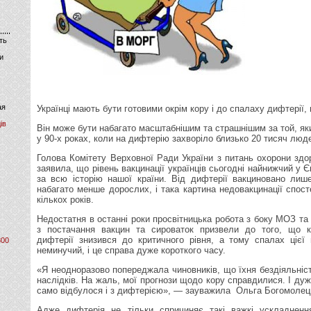
ть
и
ая
Українці мають бути готовими окрім кору і до спалаху дифтерії
ів
Він може бути набагато масштабнішим та страшнішим за той, як
у 90-х роках, коли на дифтерію захворіло близько 20 тисяч люде
Голова Комітету Верховної Ради України з питань охорони зд
заявила, що рівень вакцинації українців сьогодні найнижчий у Є
за всю історію нашої країни. Від дифтерії вакциновано лиш
набагато менше дорослих, і така картина недовакцинації спост
кількох років.
Недостатня в останні роки просвітницька робота з боку МОЗ та
з постачання вакцин та сироваток призвели до того, що к
дифтерiї знизився до критичного рiвня, а тому спалах цієї
800
неминучий, і це справа дуже короткого часу.
«Я неодноразово попереджала чиновників, що їхня бездіяльніст
наслідків. На жаль, мої прогнози щодо кору справдилися. І дуж
само відбулося і з дифтерією», — зауважила Ольга Богомолец
Адже дифтерія не тільки спричиняє такі важкі ускладненн