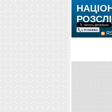
НАЦІО
РОЗСЛІ
R