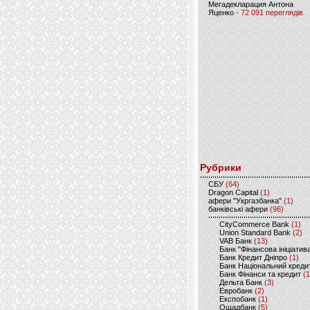
Мегадекларация Антона
Яценко
- 72 091 переглядів
Рубрики
CБУ
(64)
Dragon Capital
(1)
афери "Укргазбанка"
(1)
банківські афери
(96)
CityCommerce Bank
(1)
Union Standard Bank
(2)
VAB Банк
(13)
Банк "Фінансова ініціатив
Банк Кредит Дніпро
(1)
Банк Національний креди
Банк Фінанси та кредит
(1
Дельта Банк
(3)
Евробанк
(2)
Експобанк
(1)
Ощадбанк
(5)