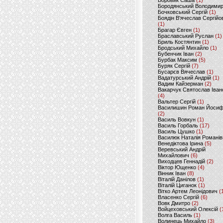
Боровик Саша
(1)
Бородянський Володими
Бочковський Сергій
(1)
Боядін В'ячеслав Сергійо
(1)
Брагар Євген
(1)
Браславський Руслан
(1)
Бриль Костянтин
(1)
Бродський Михайло
(1)
Бубенчик Іван
(2)
Бурбак Максим
(5)
Буряк Сергій
(7)
Бусарєв Вячеслав
(1)
Вадатурський Андрій
(1)
Вадим Кайзерман
(2)
Вакарчук Святослав Іван
(4)
Вальтер Сергій
(1)
Василишин Роман Йоси
(2)
Василь Вовкун
(1)
Василь Горбаль
(17)
Василь Цушко
(1)
Василюк Наталія Романів
Венедіктова Ірина
(5)
Веревський Андрій
Михайлович
(6)
Виходцев Геннадій
(2)
Віктор Ющенко
(4)
Вінник Іван
(8)
Віталій Данілов
(1)
Віталій Циганок
(1)
Вітко Артем Леонідович
(
Власенко Сергій
(6)
Вовк Дмитро
(2)
Войцеховський Олексій
(
Волга Василь
(1)
Волинець Михайло
(3)