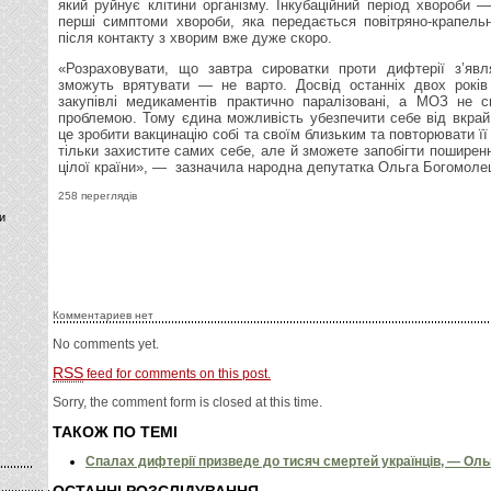
який руйнує клітини організму. Інкубаційний період хвороби —
перші симптоми хвороби, яка передається повітряно-крапель
після контакту з хворим вже дуже скоро.
«Розраховувати, що завтра сироватки проти дифтерії з’явл
зможуть врятувати — не варто. Досвід останніх двох років
закупівлі медикаментів практично паралізовані, а МОЗ не 
проблемою. Тому єдина можливість убезпечити себе від вкра
це зробити вакцинацію собі та своїм близьким та повторювати її 
тільки захистите самих себе, але й зможете запобігти пошире
цілої країни», — зазначила народна депутатка Ольга Богомоле
258 переглядів
и
Комментариев нет
No comments yet.
RSS
feed for comments on this post.
Sorry, the comment form is closed at this time.
ТАКОЖ ПО ТЕМІ
Спалах дифтерії призведе до тисяч смертей українців, — Ол