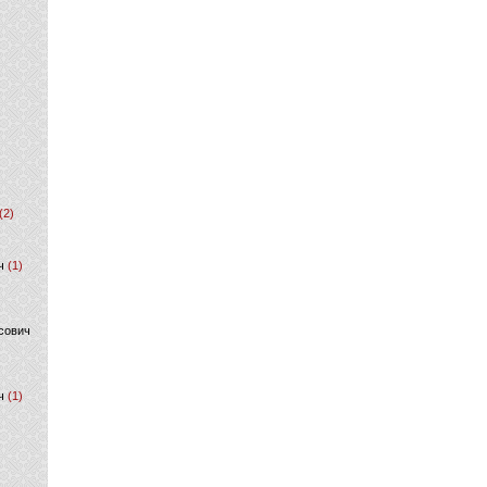
(2)
ч
(1)
сович
ч
(1)