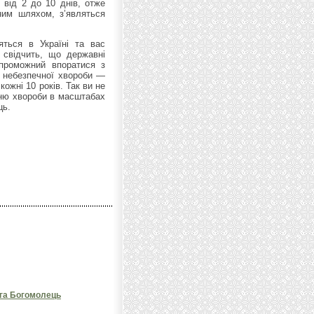
 від 2 до 10 днів, отже
ним шляхом, з’являться
яться в Україні та вас
 свідчить, що державні
спроможний впоратися з
й небезпечної хвороби —
кожні 10 років. Так ви не
нню хвороби в масштабах
ць.
ьга Богомолець