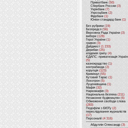
Приватбанк
(50)
Сбербанк России
(3)
Укрінбанк
(7)
Укрсоцбанк
(2)
Фідобанк
(1)
Юніон стандард банк
(1)
Без рубрики
(19)
Безпредєл
(56)
Верховна Рада України
(3)
вибори
(128)
Герої України
(1)
гривня
(3)
Дайджест
(1 233)
Дерибан
(25)
епідемія грипу
(4)
ЄДАПС: приватизація Україн
(5)
казнокрадство
(1)
контрабанда
(2)
корупція
(123)
Кримінал
(55)
Кутовий Тарас
(1)
Лохотрон
(5)
Луценківщина
(1)
Мафія
(32)
Наркомафія
(3)
Національна безпека
(211)
Незаконне будівництво
(6)
Обмеження свободи слова
(283)
Педофіли з БЮТу
(2)
переслідування журналістів
(17)
Персоналії
(4 316)
Абдуллін Олександр
(3)