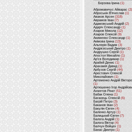
Борзова Ірина
(1)
Абромавичус Айварас
(2
Аброськін В’ячеслав
(1)
Аваков Арсен
(318)
Аврамов Іван
(7)
Адамовський Андрій
(2)
Адаріч Олександр
(1)
Азаров Микола
(12)
Азаров Олексій
(9)
Акименко Олександр
(1)
Акімова Ірина
(13)
Альперін Вадим
(3)
Андрієвський Дмитро
(1)
Андрушко Сергій
(1)
Апостол Михайло
(1)
Ар'єв Володимир
(1)
Арабей Денис
(1)
Арахамія Давид
(1)
Арбузов Сергій
(44)
Арестович Олексій
Миколайович
(1)
Артеменко Андрій Віктор
(1)
Артюшенко Ігор Андрійов
Ахметов Рінат
(51)
Бабак Олена
(1)
Баганець Олексій
(6)
Багрій Петро
(3)
Баканов Іван
(2)
Бакулін Євген
(4)
Баленко Артур
(1)
Балицький Євген
(7)
Балога Андрій
(1)
Балога Віктор
(4)
Балчун Войцех
(1)
Банас Дмитро
(1)