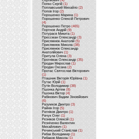
Сергійович
(4)
Попко Сергій
(1)
Поплавський Михайло
(2)
Попов Ігор
(2)
Порошенко Марина
(1)
Порошенко Олексій Петрович
(4)
Порошенко Петро
(465)
Портнов Андрій
(9)
Потураєв Микита
(1)
Прессман Олександр
(3)
Присяжнюк Анатолій
(5)
Присяжнюк Микола
(38)
Присяжнюк Олександр
Анатолійович
(1)
Притула Олена
(3)
Прогнімак Олександр
(35)
Продан Мирослав
(1)
Продан Оксана
(2)
Протас Святослав Вікторович
(1)
Пташник Вікторія Юріївна
(1)
Путас Юрій
(1)
Путін Володимир
(38)
Пшонка Артем
(8)
Пшонка Віктор
(4)
Рабінович Вадим Зіновійович
(6)
Разумков Дмитро
(3)
Райнін Ігор
(5)
Ратніков Дмитро
(1)
Рачук Олег
(1)
Резніков Олексій
(1)
Резніченко Валентин
Михайлович
(1)
Речинський Станіслав
(1)
Рибак Володимир
(1)
Рибаков Микола
(1)