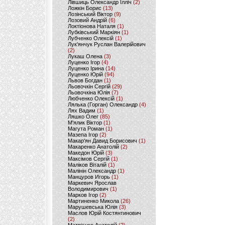
Лівшиць Олександр Ілліч
(2)
Ложкін Борис
(13)
Лозінський Віктор
(9)
Лозовий Андрій
(6)
Локтіонова Наталя
(1)
Лубківський Маркіян
(1)
Лубченко Олексій
(1)
Лук'янчук Руслан Валерійович
(2)
Лукаш Олена
(3)
Луценко Ігор
(4)
Луценко Ірина
(14)
Луценко Юрій
(94)
Львов Богдан
(1)
Льовочкін Сергій
(29)
Льовочкіна Юлія
(7)
Любченко Олексій
(1)
Лялька (Горган) Олександр
(4)
Лях Вадим
(1)
Ляшко Олег
(85)
М'ялик Віктор
(1)
Магута Роман
(1)
Мазепа Ігор
(2)
Макар'ян Давид Борисович
(1)
Макаренко Анатолій
(2)
Македон Юрій
(3)
Максімов Сергій
(1)
Маліков Віталій
(1)
Малінін Олександр
(1)
Манцуров Игорь
(1)
Маркевич Ярослав
Володимирович
(1)
Марков Ігор
(2)
Мартиненко Микола
(26)
Марушевська Юлія
(3)
Маслов Юрій Костянтинович
(2)