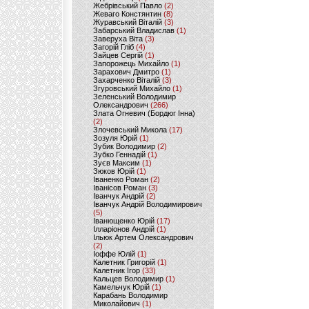
Жебрівський Павло
(2)
Жеваго Констянтин
(8)
Журавський Віталій
(3)
Забарський Владислав
(1)
Заверуха Віта
(3)
Загорій Гліб
(4)
Зайцев Сергій
(1)
Запорожець Михайло
(1)
Зарахович Дмитро
(1)
Захарченко Віталій
(3)
Згуровський Михайло
(1)
Зеленський Володимир
Олександрович
(266)
Злата Огневич (Бордюг Інна)
(2)
Злочевський Микола
(17)
Зозуля Юрій
(1)
Зубик Володимир
(2)
Зубко Геннадій
(1)
Зуєв Максим
(1)
Зюков Юрій
(1)
Іваненко Роман
(2)
Іванісов Роман
(3)
Іванчук Андрій
(2)
Іванчук Андрій Володимирович
(5)
Іванющенко Юрій
(17)
Ілларіонов Андрій
(1)
Ільюк Артем Олександрович
(2)
Іоффе Юлій
(1)
Калетник Григорій
(1)
Калетник Ігор
(33)
Кальцев Володимир
(1)
Камельчук Юрій
(1)
Карабань Володимир
Миколайович
(1)