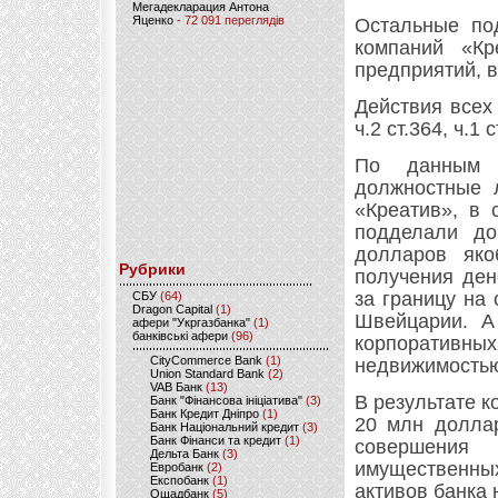
Мегадекларация Антона
Яценко
- 72 091 переглядів
Остальные по
компаний «Кр
предприятий, в
Действия всех
ч.2 ст.364, ч.1 
По данным 
должностные 
«Креатив», в
подделали до
долларов яко
Рубрики
получения ден
за границу на
CБУ
(64)
Dragon Capital
(1)
Швейцарии. А
афери "Укргазбанка"
(1)
банківські афери
(96)
корпоратив
CityCommerce Bank
(1)
недвижимость
Union Standard Bank
(2)
VAB Банк
(13)
В результате 
Банк "Фінансова ініціатива"
(3)
Банк Кредит Дніпро
(1)
20 млн доллар
Банк Національний кредит
(3)
Банк Фінанси та кредит
(1)
совершения 
Дельта Банк
(3)
имущественны
Евробанк
(2)
Експобанк
(1)
активов банка 
Ощадбанк
(5)