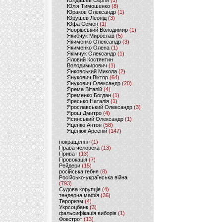
Юлдашев Сергій
(1)
Юлія Тимошенко
(8)
Юраков Олександр
(1)
Юрушев Леонід
(3)
Юфа Семен
(1)
Яворівський Володимир
(1)
Якибчук Мирослав
(5)
Якименко Олександр
(3)
Якименко Олена
(1)
Якімчук Олександр
(1)
Яловий Костянтин
Володимирович
(1)
Янковський Микола
(2)
Янукович Віктор
(64)
Янукович Олександр
(20)
Ярема Віталій
(4)
Яременко Богдан
(1)
Яресько Наталія
(1)
Ярославський Олександр
(3)
Ярош Дмитро
(4)
Ясинський Олександр
(1)
Яценко Антон
(58)
Яценюк Арсеній
(147)
покращення
(1)
Права человека
(13)
Приват
(13)
Провокація
(7)
Рейдери
(15)
російська гебня
(8)
Російсько-українська війна
(793)
Судова корупція
(4)
тендерна мафія
(36)
Тероризм
(4)
Укрсоцбанк
(3)
фальсифікація виборів
(1)
Фокстрот
(13)