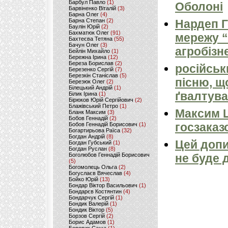
Барбул Павло
(1)
Оболоні
Барвіненко Віталій
(3)
Барна Олег
(4)
Барна Степан
(2)
Нардеп 
Баулін Юрій
(2)
Бахматюк Олег
(91)
мережу “
Бахтеєва Тетяна
(55)
Бачун Олег
(3)
агробізн
Бейлін Михайло
(1)
Бережна Ірина
(12)
Береза Борислав
(2)
російськ
Березенко Сергій
(7)
Березкін Станіслав
(5)
пісню, щ
Березюк Олег
(2)
Білецький Андрій
(1)
ґвалтува
Білик Ірина
(1)
Бірюков Юрій Сергійович
(2)
Блажівський Петро
(1)
Максим 
Бланк Максим
(3)
Бобов Геннадій
(2)
госзаказ
Бобов Геннадій Борисович
(1)
Богартирьова Раїса
(32)
Богдан Андрій
(8)
Цей допи
Богдан Губський
(1)
Богдан Руслан
(8)
Боголюбов Геннадій Борисович
не буде 
(5)
Богомолець Ольга
(2)
Богуслаєв Вячеслав
(4)
Бойко Юрій
(13)
Бондар Віктор Васильович
(1)
Бондарєв Костянтин
(4)
Бондарчук Сергій
(1)
Бондик Валерій
(1)
Бондик Віктор
(5)
Борзов Сергiй
(2)
Борис Адамов
(1)