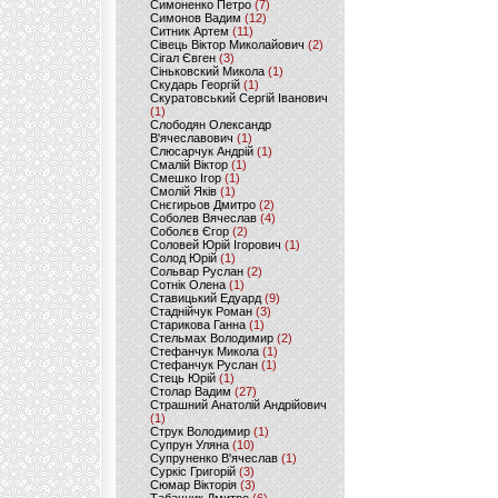
Симоненко Петро
(7)
Симонов Вадим
(12)
Ситник Артем
(11)
Сівець Віктор Миколайович
(2)
Сігал Євген
(3)
Сіньковский Микола
(1)
Скударь Георгій
(1)
Скуратовський Сергій Іванович
(1)
Слободян Олександр
В'ячеславович
(1)
Слюсарчук Андрій
(1)
Смалій Віктор
(1)
Смешко Ігор
(1)
Смолій Яків
(1)
Снєгирьов Дмитро
(2)
Соболев Вячеслав
(4)
Соболєв Єгор
(2)
Соловей Юрій Ігорович
(1)
Солод Юрій
(1)
Сольвар Руслан
(2)
Сотнік Олена
(1)
Ставицький Едуард
(9)
Стаднійчук Роман
(3)
Старикова Ганна
(1)
Стельмах Володимир
(2)
Стефанчук Микола
(1)
Стефанчук Руслан
(1)
Стець Юрій
(1)
Столар Вадим
(27)
Страшний Анатолій Андрійович
(1)
Струк Володимир
(1)
Супрун Уляна
(10)
Супруненко В'ячеслав
(1)
Суркіс Григорій
(3)
Сюмар Вікторія
(3)