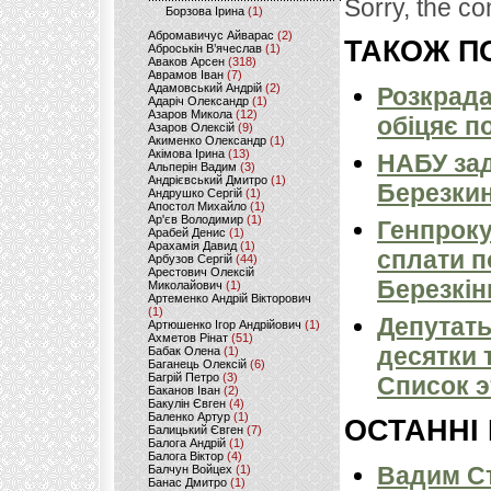
Sorry, the co
Борзова Ірина
(1)
Абромавичус Айварас
(2)
ТАКОЖ ПО
Аброськін В’ячеслав
(1)
Аваков Арсен
(318)
Аврамов Іван
(7)
Адамовський Андрій
(2)
Розкрада
Адаріч Олександр
(1)
Азаров Микола
(12)
обіцяє п
Азаров Олексій
(9)
Акименко Олександр
(1)
Акімова Ірина
(13)
НАБУ за
Альперін Вадим
(3)
Андрієвський Дмитро
(1)
Березки
Андрушко Сергій
(1)
Апостол Михайло
(1)
Ар'єв Володимир
(1)
Генпроку
Арабей Денис
(1)
Арахамія Давид
(1)
сплати п
Арбузов Сергій
(44)
Арестович Олексій
Березкі
Миколайович
(1)
Артеменко Андрій Вікторович
(1)
Депутат
Артюшенко Ігор Андрійович
(1)
Ахметов Рінат
(51)
десятки 
Бабак Олена
(1)
Баганець Олексій
(6)
Багрій Петро
(3)
Список 
Баканов Іван
(2)
Бакулін Євген
(4)
Баленко Артур
(1)
ОСТАННІ
Балицький Євген
(7)
Балога Андрій
(1)
Балога Віктор
(4)
Вадим Ст
Балчун Войцех
(1)
Банас Дмитро
(1)