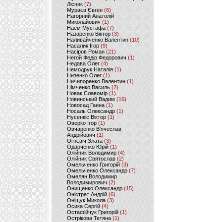
Лісник
(7)
Мураєв Євген
(6)
Нагорний Анатолій
Миколайович
(1)
Наем Мустафа
(7)
Назаренко Віктор
(3)
Наливайченко Валентин
(10)
Насалик Ігор
(9)
Насіров Роман
(21)
Негой Федір Федорович
(1)
Недава Олег
(4)
Немодрук Наталія
(1)
Низенко Олег
(1)
Ничипоренко Валентин
(1)
Німченко Василь
(2)
Новак Славомір
(1)
Новинський Вадим
(16)
Новосад Ганна
(1)
Носаль Олександр
(1)
Нусенкіс Віктор
(1)
Оверко Ігор
(1)
Овчаренко В'ячеслав
Андрійович
(1)
Огнєвіч Злата
(3)
Одарченко Юрій
(1)
Олійник Володимир
(4)
Олійник Святослав
(2)
Омельченко Григорій
(3)
Омельченко Олександр
(7)
Омелян Володимир
Володимирович
(2)
Онищенко Олександр
(15)
Оністрат Андрій
(6)
Оніщук Микола
(3)
Осика Сергій
(4)
Остафійчук Григорій
(1)
Острікова Тетяна
(1)