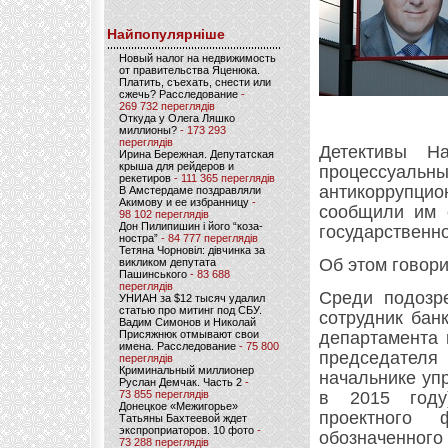
Найпопулярніше
Новый налог на недвижимость
от правительства Яценюка.
Платить, съехать, снести или
сжечь? Расследование
-
269 732 переглядів
Откуда у Олега Ляшко
миллионы?
- 173 293
переглядів
Детективы На
Ирина Бережная. Депутатская
крыша для рейдеров и
процессуал
рекетиров
- 111 365 переглядів
антикоррупци
В Амстердаме поздравляли
Акимову и ее избранницу
-
сообщили им 
98 102 переглядів
Дон Пилипишин і його “коза-
государственн
ностра”
- 84 777 переглядів
Тетяна Чорновіл: дівчинка за
Об этом говор
викликом депутата
Пашинського
- 83 688
переглядів
Среди подозр
УНИАН за $12 тысяч удалил
статью про митинг под СБУ.
сотрудник бан
Вадим Симонов и Николай
Присяжнюк отмывают свои
департамента 
имена. Расследование
- 75 800
председате
переглядів
Криминальный миллионер
начальнике уп
Руслан Демчак. Часть 2
-
73 855 переглядів
в 2015 году
Донецкое «Межигорье»
проектного 
Татьяны Бахтеевой ждет
экспроприаторов. 10 фото
-
обозначенного 
73 288 переглядів