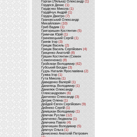
Горган (Лялька) Олександр
(1)
Гордеєв Денис
(1)
Гордієнко Микола
(1)
Гордійчук Андрій
(1)
Гордон Дмитро
(7)
Грановський Олександр
Михайлович
(10)
Гриб Вадим
(1)
Григоришин Костянтин
(5)
Гримчак Юрій
(1)
Гриневецький Сергій
(1)
Гринів Ігор
(3)
Грицак Василь
(2)
Грицак Василь Сергійович
(4)
Гриценко Анатолій
(8)
Грішин Костянтин (Семен
Семенченко)
(8)
Гройсман Володимир
(62)
Губський Богдан
(3)
Гудзь Наталія Ярославівна
(2)
Гужва Ігор
(1)
Гута Микола
(1)
Давиденко Валерій
(1)
Данилець Володимир
(1)
Данилюк Олександр
Олександрович
(6)
Данченко Олександр
(3)
Дегрик Олена
(1)
Дейдей Євген Сергійович
(9)
Дейнеко Сергій
(1)
Демішкан Володимир
(1)
Демчак Руслан
(12)
Демченко Людмила
(1)
Демчина Павло
(4)
Демчишин Володимир
(5)
Демчук Ольга
(1)
Денисенко Анатолій Петрович