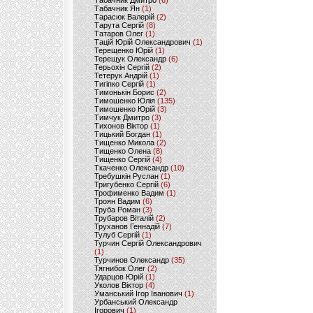
Табачник Дмитро
(6)
Табачник Ян
(1)
Тарасюк Валерій
(2)
Тарута Сергій
(8)
Татаров Олег
(1)
Тацій Юрій Олександрович
(1)
Терещенко Юрій
(1)
Терещук Олександр
(6)
Терьохін Сергій
(2)
Тетерук Андрій
(1)
Тигіпко Сергій
(1)
Тимонькін Борис
(2)
Тимошенко Юлія
(135)
Тимошенко Юрій
(3)
Тимчук Дмитро
(3)
Тихонов Віктор
(1)
Тицький Богдан
(1)
Тищенко Микола
(2)
Тищенко Олена
(8)
Тищенко Сергій
(4)
Ткаченко Олександр
(10)
Требушкін Руслан
(1)
Тригубенко Сергій
(6)
Трофименко Вадим
(1)
Троян Вадим
(6)
Труба Роман
(3)
Трубаров Віталій
(2)
Труханов Геннадій
(7)
Тулуб Сергій
(1)
Турчин Сергій Олександрович
(1)
Турчинов Олександр
(35)
Тягнибок Олег
(2)
Ударцов Юрій
(1)
Уколов Віктор
(4)
Уманський Ігор Іванович
(1)
Урбанський Олександр
Ігорович
(1)