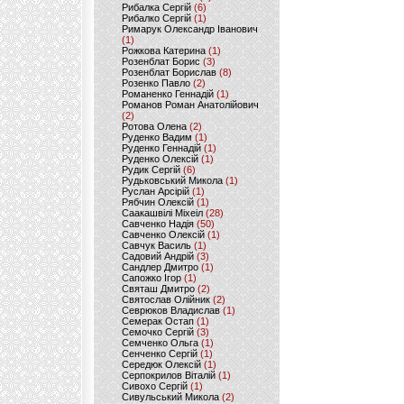
Рибалка Сергій
(6)
Рибалко Сергій
(1)
Римарук Олександр Іванович
(1)
Рожкова Катерина
(1)
Розенблат Борис
(3)
Розенблат Борислав
(8)
Розенко Павло
(2)
Романенко Геннадій
(1)
Романов Роман Анатолійович
(2)
Ротова Олена
(2)
Руденко Вадим
(1)
Руденко Геннадій
(1)
Руденко Олексій
(1)
Рудик Сергій
(6)
Рудьковський Микола
(1)
Руслан Арсірій
(1)
Рябчин Олексій
(1)
Саакашвілі Міхеіл
(28)
Савченко Надія
(50)
Савченко Олексій
(1)
Савчук Василь
(1)
Садовий Андрій
(3)
Сандлер Дмитро
(1)
Сапожко Ігор
(1)
Святаш Дмитро
(2)
Святослав Олійник
(2)
Севрюков Владислав
(1)
Семерак Остап
(1)
Семочко Сергій
(3)
Семченко Ольга
(1)
Сенченко Сергій
(1)
Середюк Олексій
(1)
Серпокрилов Віталій
(1)
Сивохо Сергій
(1)
Сивульський Микола
(2)