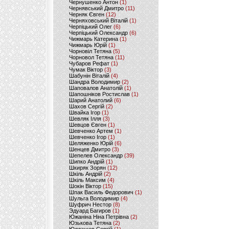
Чернушенко Антон
(1)
Чернявський Дмитро
(11)
Черняк Євген
(12)
Черняховський Віталій
(1)
Черпіцький Олег
(6)
Черпіцький Олександр
(6)
Чижмарь Катерина
(1)
Чижмарь Юрій
(1)
Чорновіл Тетяна
(5)
Чорновол Тетяна
(11)
Чубаров Рефат
(1)
Чумак Віктор
(3)
Шабунін Віталій
(4)
Шандра Володимир
(2)
Шаповалов Анатолій
(1)
Шапошніков Ростислав
(1)
Шарий Анатолий
(6)
Шахов Сергій
(2)
Швайка Ігор
(1)
Шевляк Ілля
(3)
Шевцов Євген
(1)
Шевченко Артем
(1)
Шевченко Ігор
(1)
Шеляженко Юрій
(6)
Шенцев Дмитро
(3)
Шепелев Олександр
(39)
Шипко Андрій
(1)
Шкиряк Зорян
(12)
Шкіль Андрій
(2)
Шкіль Максим
(4)
Шокін Віктор
(15)
Шпак Василь Федорович
(1)
Шульга Володимир
(4)
Шуфрич Нестор
(8)
Эдуард Багиров
(1)
Южаніна Ніна Петрівна
(2)
Юзькова Тетяна
(2)