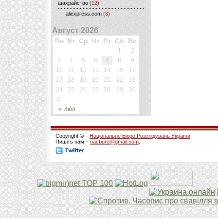
шахрайство
(12)
aliexpress.com
(3)
Август 2026
Пн
Вт
Ср
Чт
Пт
Сб
Вс
1
2
3
4
5
6
7
8
9
10
11
12
13
14
15
16
17
18
19
20
21
22
23
24
25
26
27
28
29
30
31
« Июл
Copyright © –
Національне Бюро Розслідувань України
Пишіть нам –
nacburo@gmail.com
.