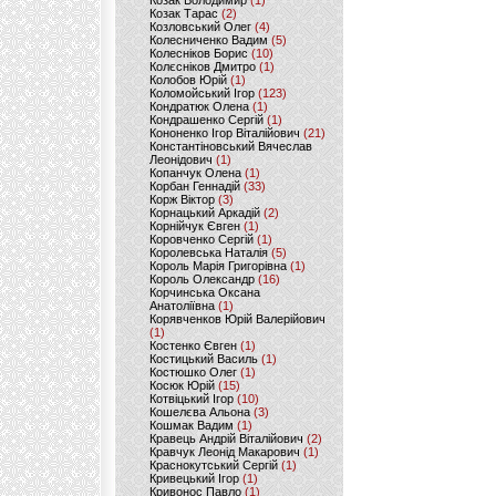
Козак Володимир
(1)
Козак Тарас
(2)
Козловський Олег
(4)
Колесниченко Вадим
(5)
Колесніков Борис
(10)
Колєсніков Дмитро
(1)
Колобов Юрій
(1)
Коломойський Ігор
(123)
Кондратюк Олена
(1)
Кондрашенко Сергій
(1)
Кононенко Ігор Віталійович
(21)
Константіновський Вячеслав
Леонідович
(1)
Копанчук Олена
(1)
Корбан Геннадій
(33)
Корж Віктор
(3)
Корнацький Аркадій
(2)
Корнійчук Євген
(1)
Коровченко Сергій
(1)
Королевська Наталія
(5)
Король Марія Григорівна
(1)
Король Олександр
(16)
Корчинська Оксана
Анатоліївна
(1)
Корявченков Юрій Валерійович
(1)
Костенко Євген
(1)
Костицький Василь
(1)
Костюшко Олег
(1)
Косюк Юрій
(15)
Котвіцький Ігор
(10)
Кошелєва Альона
(3)
Кошмак Вадим
(1)
Кравець Андрій Віталійович
(2)
Кравчук Леонід Макарович
(1)
Краснокутський Сергій
(1)
Кривецький Ігор
(1)
Кривонос Павло
(1)