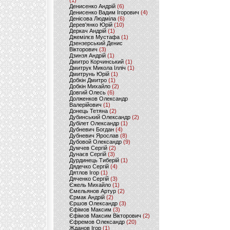
(1)
Денисенко Андрій
(6)
Денисенко Вадим Ігорович
(4)
Денісова Людміла
(6)
Дерев'янко Юрій
(10)
Деркач Андрій
(1)
Джемілєв Мустафа
(1)
Дзензерський Денис
Вікторович
(3)
Дзинзя Андрій
(1)
Дмитро Корчинський
(1)
Дмитрук Микола Ілліч
(1)
Дмитрунь Юрій
(1)
Добкін Дмитро
(1)
Добкін Михайло
(2)
Довгий Олесь
(6)
Долженков Олександр
Валерійович
(1)
Донець Тетяна
(2)
Дубинський Олександр
(2)
Дубілет Олександр
(1)
Дубневич Богдан
(4)
Дубневич Ярослав
(8)
Дубовой Олександр
(9)
Думчев Сергій
(2)
Дунаєв Сергій
(3)
Дурдинець Тиберій
(1)
Дядечко Сергій
(4)
Дятлов Ігор
(1)
Дяченко Сергій
(3)
Єжель Михайло
(1)
Ємельянов Артур
(2)
Єрмак Андрій
(2)
Єршов Олександр
(3)
Єфімов Максим
(3)
Єфімов Максим Вікторович
(2)
Єфремов Олександр
(20)
Жданов Ігор
(1)