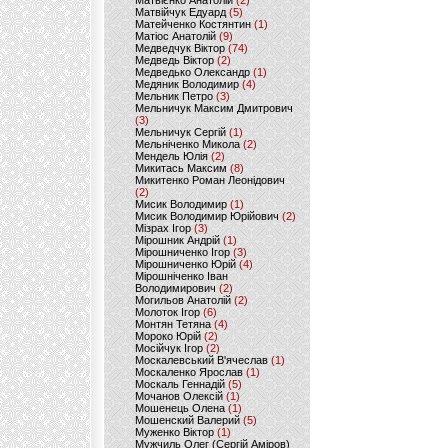
Матвієнко Анатолій
(2)
Матвійчук Едуард
(5)
Матейченко Костянтин
(1)
Матіос Анатолій
(9)
Медведчук Віктор
(74)
Медведь Віктор
(2)
Медведько Олександр
(1)
Медяник Володимир
(4)
Мельник Петро
(3)
Мельничук Максим Дмитрович
(3)
Мельничук Сергій
(1)
Мельніченко Микола
(2)
Мендель Юлія
(2)
Микитась Максим
(8)
Микитенко Роман Леонідович
(2)
Мисик Володимир
(1)
Мисик Володимир Юрійович
(2)
Мізрах Ігор
(3)
Мірошник Андрій
(1)
Мірошниченко Ігор
(3)
Мірошниченко Юрій
(4)
Мірошніченко Іван
Володимирович
(2)
Могильов Анатолій
(2)
Молоток Ігор
(6)
Монтян Тетяна
(4)
Мороко Юрій
(2)
Мосійчук Ігор
(2)
Москалевський В'ячеслав
(1)
Москаленко Ярослав
(1)
Москаль Геннадій
(5)
Мочанов Олексій
(1)
Мошенець Олена
(1)
Мошенский Валерий
(5)
Муженко Віктор
(1)
Мужчиль Олег (Сергій Аміров)