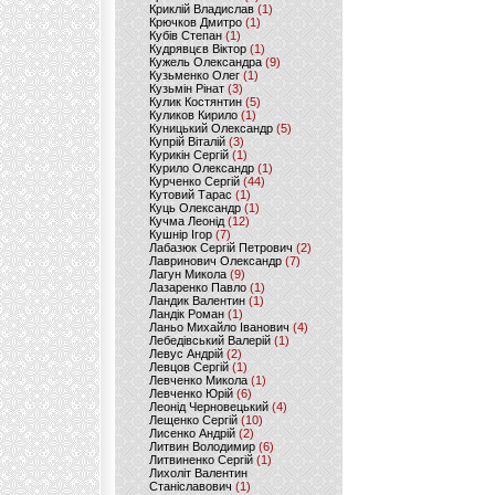
Криклій Владислав
(1)
Крючков Дмитро
(1)
Кубів Степан
(1)
Кудрявцєв Віктор
(1)
Кужель Олександра
(9)
Кузьменко Олег
(1)
Кузьмін Рінат
(3)
Кулик Костянтин
(5)
Куликов Кирило
(1)
Куницький Олександр
(5)
Купрій Віталій
(3)
Курикін Сергій
(1)
Курило Олександр
(1)
Курченко Сергій
(44)
Кутовий Тарас
(1)
Куць Олександр
(1)
Кучма Леонід
(12)
Кушнір Ігор
(7)
Лабазюк Сергій Петрович
(2)
Лавринович Олександр
(7)
Лагун Микола
(9)
Лазаренко Павло
(1)
Ландик Валентин
(1)
Ландік Роман
(1)
Ланьо Михайло Іванович
(4)
Лебедівський Валерій
(1)
Левус Андрій
(2)
Левцов Сергій
(1)
Левченко Микола
(1)
Левченко Юрій
(6)
Леонід Черновецький
(4)
Лещенко Сергій
(10)
Лисенко Андрій
(2)
Литвин Володимир
(6)
Литвиненко Сергій
(1)
Лихоліт Валентин
Станіславович
(1)