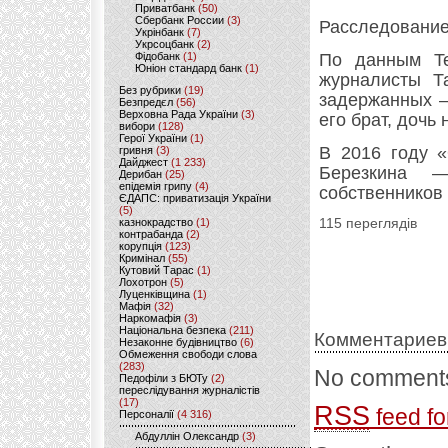
Приватбанк
(50)
Сбербанк России
(3)
Расследование
Укрінбанк
(7)
Укрсоцбанк
(2)
Фідобанк
(1)
По данным Te
Юніон стандард банк
(1)
журналисты Т
Без рубрики
(19)
задержанных —
Безпредєл
(56)
Верховна Рада України
(3)
его брат, дочь
вибори
(128)
Герої України
(1)
В 2016 году 
гривня
(3)
Дайджест
(1 233)
Березкина 
Дерибан
(25)
епідемія грипу
(4)
собственников
ЄДАПС: приватизація України
(5)
казнокрадство
(1)
115 переглядів
контрабанда
(2)
корупція
(123)
Кримінал
(55)
Кутовий Тарас
(1)
Лохотрон
(5)
Луценківщина
(1)
Мафія
(32)
Наркомафія
(3)
Національна безпека
(211)
Комментариев
Незаконне будівництво
(6)
Обмеження свободи слова
(283)
No comments
Педофіли з БЮТу
(2)
переслідування журналістів
(17)
RSS
feed fo
Персоналії
(4 316)
Абдуллін Олександр
(3)