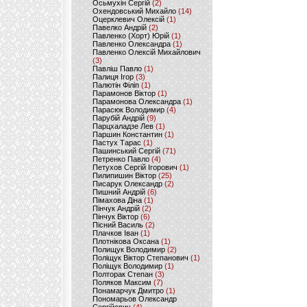
Осьмухін Сергій
(2)
Охендовський Михайло
(14)
Оцерклевич Олексій
(1)
Павелко Андрій
(2)
Павленко (Хорт) Юрій
(1)
Павленко Олександра
(1)
Павленко Олексій Михайлович
(3)
Павліш Павло
(1)
Палиця Ігор
(3)
Палютін Філіп
(1)
Парамонов Віктор
(1)
Парамонова Олександра
(1)
Парасюк Володимир
(4)
Парубій Андрій
(9)
Парцхаладзе Лев
(1)
Паршин Константин
(1)
Пастух Тарас
(1)
Пашинський Сергій
(71)
Петренко Павло
(4)
Петухов Сергій Ігорович
(1)
Пилипишин Віктор
(25)
Писарук Олександр
(2)
Пишний Андрій
(6)
Пімахова Діна
(1)
Пінчук Андрій
(2)
Пінчук Віктор
(6)
Пісний Василь
(2)
Плачков Іван
(1)
Плотнікова Оксана
(1)
Полищук Володимир
(2)
Поліщук Віктор Степанович
(1)
Поліщук Володимир
(1)
Полторак Степан
(3)
Поляков Максим
(7)
Понамарчук Дмитро
(1)
Пономарьов Олександр