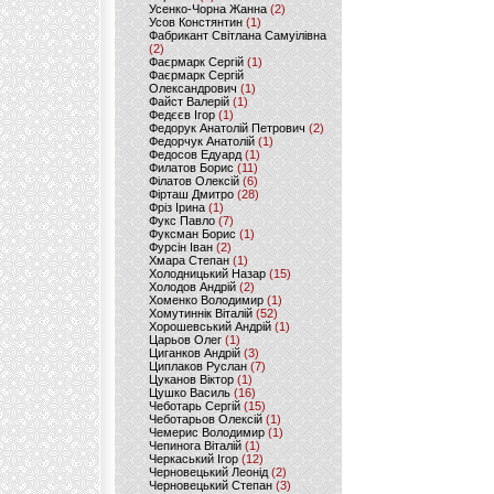
Усенко-Чорна Жанна
(2)
Усов Констянтин
(1)
Фабрикант Світлана Самуілівна
(2)
Фаєрмарк Сергій
(1)
Фаєрмарк Сергій
Олександрович
(1)
Файст Валерій
(1)
Федєєв Ігор
(1)
Федорук Анатолій Петрович
(2)
Федорчук Анатолій
(1)
Федосов Едуард
(1)
Филатов Борис
(11)
Філатов Олексій
(6)
Фірташ Дмитро
(28)
Фріз Ірина
(1)
Фукс Павло
(7)
Фуксман Борис
(1)
Фурсін Іван
(2)
Хмара Степан
(1)
Холодницький Назар
(15)
Холодов Андрій
(2)
Хоменко Володимир
(1)
Хомутиннік Віталій
(52)
Хорошевський Андрій
(1)
Царьов Олег
(1)
Циганков Андрій
(3)
Циплаков Руслан
(7)
Цуканов Віктор
(1)
Цушко Василь
(16)
Чеботарь Сергій
(15)
Чеботарьов Олексій
(1)
Чемерис Володимир
(1)
Чепинога Віталій
(1)
Черкаський Ігор
(12)
Черновецький Леонід
(2)
Черновецький Степан
(3)