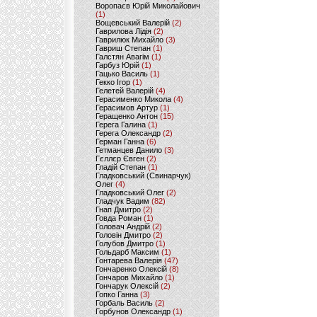
Воропаєв Юрій Миколайович
(1)
Вощевський Валерій
(2)
Гаврилова Лідія
(2)
Гаврилюк Михайло
(3)
Гавриш Степан
(1)
Галстян Авагім
(1)
Гарбуз Юрій
(1)
Гацько Василь
(1)
Гекко Ігор
(1)
Гелетей Валерій
(4)
Герасименко Микола
(4)
Герасимов Артур
(1)
Геращенко Антон
(15)
Герега Галина
(1)
Герега Олександр
(2)
Герман Ганна
(6)
Гетманцев Данило
(3)
Гєллєр Євген
(2)
Гладій Степан
(1)
Гладковський (Свинарчук)
Олег
(4)
Гладковський Олег
(2)
Гладчук Вадим
(82)
Гнап Дмитро
(2)
Говда Роман
(1)
Головач Андрій
(2)
Головін Дмитро
(2)
Голубов Дмитро
(1)
Гольдарб Максим
(1)
Гонтарева Валерія
(47)
Гончаренко Олексій
(8)
Гончаров Михайло
(1)
Гончарук Олексій
(2)
Гопко Ганна
(3)
Горбаль Василь
(2)
Горбунов Олександр
(1)