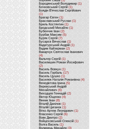
Боровик Саша
(1)
Бородянський Володимир
(1)
Бочковський Сергій
(1)
Боядін В'ячеслав Сергійович
(1)
Брагар Євген
(1)
Браславський Руслан
(1)
Бриль Костянтин
(1)
Бродський Михайло
(1)
Бубенчик Іван
(2)
Бурбак Максим
(5)
Буряк Сергій
(7)
Бусарєв Вячеслав
(1)
Вадатурський Андрій
(1)
Вадим Кайзерман
(2)
Вакарчук Святослав Іванович
(4)
Вальтер Сергій
(1)
Василишин Роман Йосифович
(2)
Василь Вовкун
(1)
Василь Горбаль
(17)
Василь Цушко
(1)
Василюк Наталія Романівна
(4)
Венедіктова Ірина
(5)
Веревський Андрій
Михайлович
(6)
Виходцев Геннадій
(2)
Віктор Ющенко
(4)
Вінник Іван
(8)
Віталій Данілов
(1)
Віталій Циганок
(1)
Вітко Артем Леонідович
(1)
Власенко Сергій
(6)
Вовк Дмитро
(2)
Войцеховський Олексій
(1)
Волга Василь
(1)
Волинець Михайло
(3)