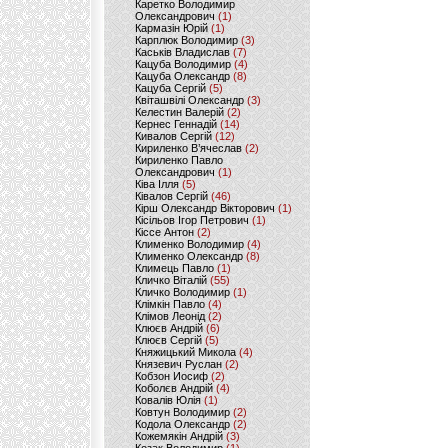
Каретко Володимир
Олександрович
(1)
Кармазін Юрій
(1)
Карплюк Володимир
(3)
Каськів Владислав
(7)
Кацуба Володимир
(4)
Кацуба Олександр
(8)
Кацуба Сергій
(5)
Квіташвілі Олександр
(3)
Келестин Валерій
(2)
Кернес Геннадій
(14)
Кивалов Сергій
(12)
Кириленко В’ячеслав
(2)
Кириленко Павло
Олександрович
(1)
Ківа Ілля
(5)
Ківалов Сергій
(46)
Кірш Олександр Вікторович
(1)
Кісільов Ігор Петрович
(1)
Кіссе Антон
(2)
Клименко Володимир
(4)
Клименко Олександр
(8)
Климець Павло
(1)
Кличко Віталій
(55)
Кличко Володимир
(1)
Клімкін Павло
(4)
Клімов Леонід
(2)
Клюєв Андрій
(6)
Клюєв Сергій
(5)
Княжицький Микола
(4)
Князевич Руслан
(2)
Кобзон Иосиф
(2)
Коболєв Андрій
(4)
Ковалів Юлія
(1)
Ковтун Володимир
(2)
Кодола Олександр
(2)
Кожемякін Андрій
(3)