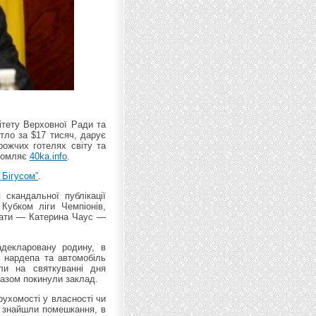
ітету Верховної Ради та
тло за $17 тисяч, дарує
рожчих готелях світу та
ідомляє
40ka.info
.
 Бігусом”
.
скандальної публікації
Кубком ліги Чемпіонів,
 мати — Катерина Чаус —
декларовану родину, в
ж нардепа та автомобіль
ли на святкуванні дня
азом покинули заклад.
рухомості у власності чи
и знайшли помешкання, в