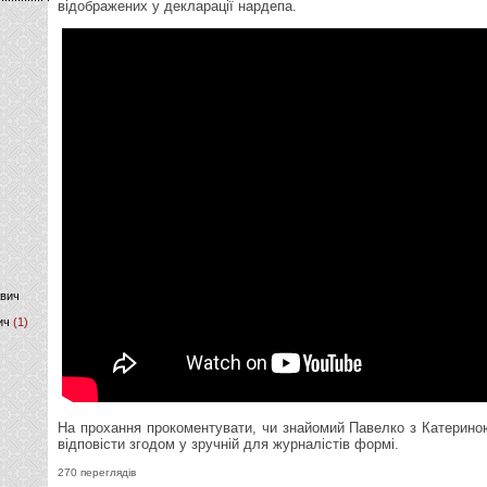
відображених у декларації нардепа.
)
ович
ич
(1)
На прохання прокоментувати, чи знайомий Павелко з Катерино
відповісти згодом у зручній для журналістів формі.
270 переглядів