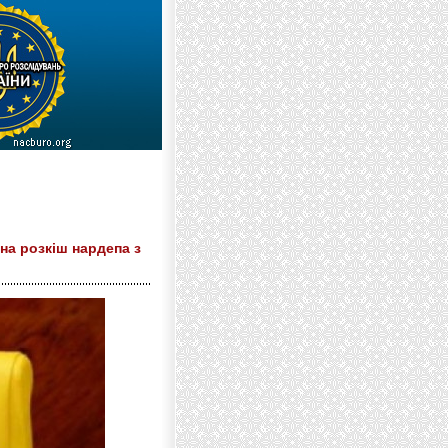
на розкіш нардепа з