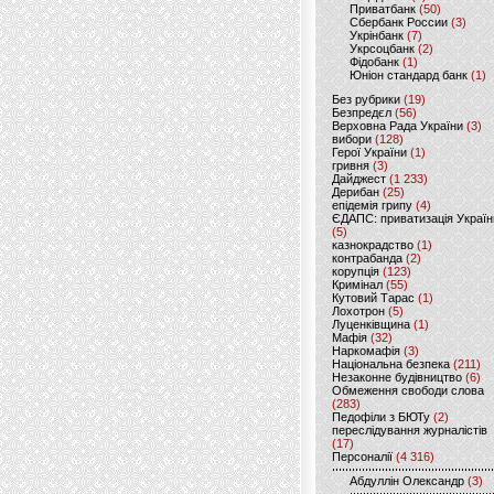
Приватбанк
(50)
Сбербанк России
(3)
Укрінбанк
(7)
Укрсоцбанк
(2)
Фідобанк
(1)
Юніон стандард банк
(1)
Без рубрики
(19)
Безпредєл
(56)
Верховна Рада України
(3)
вибори
(128)
Герої України
(1)
гривня
(3)
Дайджест
(1 233)
Дерибан
(25)
епідемія грипу
(4)
ЄДАПС: приватизація Україн
(5)
казнокрадство
(1)
контрабанда
(2)
корупція
(123)
Кримінал
(55)
Кутовий Тарас
(1)
Лохотрон
(5)
Луценківщина
(1)
Мафія
(32)
Наркомафія
(3)
Національна безпека
(211)
Незаконне будівництво
(6)
Обмеження свободи слова
(283)
Педофіли з БЮТу
(2)
переслідування журналістів
(17)
Персоналії
(4 316)
Абдуллін Олександр
(3)