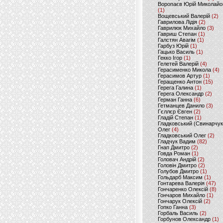
Воропаєв Юрій Миколайо
(1)
Вощевський Валерій
(2)
Гаврилова Лідія
(2)
Гаврилюк Михайло
(3)
Гавриш Степан
(1)
Галстян Авагім
(1)
Гарбуз Юрій
(1)
Гацько Василь
(1)
Гекко Ігор
(1)
Гелетей Валерій
(4)
Герасименко Микола
(4)
Герасимов Артур
(1)
Геращенко Антон
(15)
Герега Галина
(1)
Герега Олександр
(2)
Герман Ганна
(6)
Гетманцев Данило
(3)
Гєллєр Євген
(2)
Гладій Степан
(1)
Гладковський (Свинарчук
Олег
(4)
Гладковський Олег
(2)
Гладчук Вадим
(82)
Гнап Дмитро
(2)
Говда Роман
(1)
Головач Андрій
(2)
Головін Дмитро
(2)
Голубов Дмитро
(1)
Гольдарб Максим
(1)
Гонтарева Валерія
(47)
Гончаренко Олексій
(8)
Гончаров Михайло
(1)
Гончарук Олексій
(2)
Гопко Ганна
(3)
Горбаль Василь
(2)
Горбунов Олександр
(1)