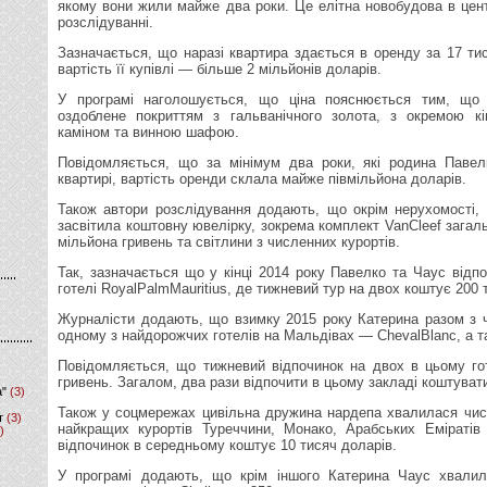
якому вони жили майже два роки. Це елітна новобудова в цен
розслідуванні.
Зазначається, що наразі квартира здається в оренду за 17 тис
вартість її купівлі — більше 2 мільйонів доларів.
У програмі наголошується, що ціна пояснюється тим, щ
оздоблене покриттям з гальванічного золота, з окремою к
каміном та винною шафою.
Повідомляється, що за мінімум два роки, які родина Павел
квартирі, вартість оренди склала майже півмільйона доларів.
Також автори розслідування додають, що окрім нерухомості,
засвітила коштовну ювелірку, зокрема комплект VanCleef загал
мільйона гривень та світлини з численних курортів.
Так, зазначається що у кінці 2014 року Павелко та Чаус відпо
готелі RoyalPalmMauritius, де тижневий тур на двох коштує 200 
Журналісти додають, що взимку 2015 року Катерина разом з 
одному з найдорожчих готелів на Мальдівах — ChevalBlanc, а та
Повідомляється, що тижневий відпочинок на двох в цьому го
гривень. Загалом, два рази відпочити в цьому закладі коштуват
а"
(3)
Також у соцмережах цивільна дружина нардепа хвалилася чис
т
(3)
найкращих курортів Туреччини, Монако, Арабських Еміратів
)
відпочинок в середньому коштує 10 тисяч доларів.
У програмі додають, що крім іншого Катерина Чаус хвалил