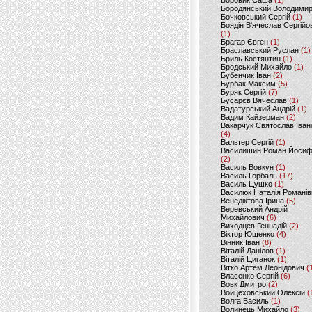
Боровик Саша
(1)
Бородянський Володими
Бочковський Сергій
(1)
Боядін В'ячеслав Сергійо
(1)
Брагар Євген
(1)
Браславський Руслан
(1)
Бриль Костянтин
(1)
Бродський Михайло
(1)
Бубенчик Іван
(2)
Бурбак Максим
(5)
Буряк Сергій
(7)
Бусарєв Вячеслав
(1)
Вадатурський Андрій
(1)
Вадим Кайзерман
(2)
Вакарчук Святослав Іван
(4)
Вальтер Сергій
(1)
Василишин Роман Йоси
(2)
Василь Вовкун
(1)
Василь Горбаль
(17)
Василь Цушко
(1)
Василюк Наталія Романів
Венедіктова Ірина
(5)
Веревський Андрій
Михайлович
(6)
Виходцев Геннадій
(2)
Віктор Ющенко
(4)
Вінник Іван
(8)
Віталій Данілов
(1)
Віталій Циганок
(1)
Вітко Артем Леонідович
(
Власенко Сергій
(6)
Вовк Дмитро
(2)
Войцеховський Олексій
(
Волга Василь
(1)
Волинець Михайло
(3)