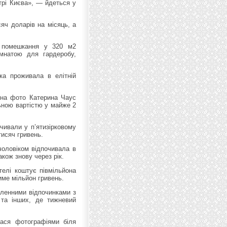
трі Києва», — йдеться у
яч доларів на місяць, а
о помешкання у 320 м2
імнатою для гардеробу,
ка проживала в елітній
 на фото Катерина Чаус
ьною вартістю у майже 2
чивали у п’ятизірковому
тисяч гривень.
чоловіком відпочивала в
кож знову через рік.
телі коштує півмільйона
име мільйон гривень.
ленними відпочинками з
 та інших, де тижневий
ася фотографіями біля