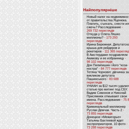
Найпопулярніше
Новый налог на недвижимос
от правительства Яценюка.
Платить, съехать, снести ил
сжечь? Расследование
-
269 732 переглядів
Откуда у Олега Ляшко
миллионы?
- 173 293
переглядів
Ирина Бережная. Депутатск
крыша для рейдеров и
рекетиров
- 111 365 перегляд
В Амстердаме поздравляли
Акимову и ее избранницу
-
98 102 переглядів
Дон Пилипишин і його “коза-
ностра”
- 84 777 переглядів
Тетяна Чорновіл: дівчинка за
викликом депутата
Пашинського
- 83 688
переглядів
УНИАН за $12 тысяч удалил
статью про митинг под СБУ.
Вадим Симонов и Николай
Присяжнюк отмывают свои
имена. Расследование
- 75 
переглядів
Криминальный миллионер
Руслан Демчак. Часть 2
-
73 855 переглядів
Донецкое «Межигорье»
Татьяны Бахтеевой ждет
экспроприаторов. 10 фото
-
73 288 переглядів