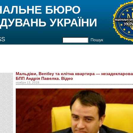
НАЛЬНЕ БЮРО
ДУВАНЬ УКРАЇНИ
SS
Пошук
Мальдіви, Bentley та елітна квартира — незадекларова
БПП Андрія Павелка. Відео
ноября 13, 2018