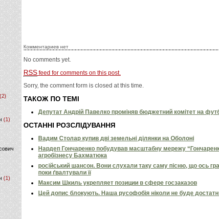
Комментариев нет
No comments yet.
RSS
feed for comments on this post.
Sorry, the comment form is closed at this time.
(2)
ТАКОЖ ПО ТЕМІ
Депутат Андрій Павелко проміняв бюджетний комітет на футб
ч
(1)
ОСТАННІ РОЗСЛІДУВАННЯ
Вадим Столар купив дві земельні ділянки на Оболоні
Нардеп Гончаренко побудував масштабну мережу “Гончаренко
сович
агробізнесу Бахматюка
російський шансон. Вони слухали таку саму пісню, що ось гр
поки ґвалтували її
ч
(1)
Максим Шкиль укрепляет позиции в сфере госзаказов
Цей допис блокують. Наша русофобія ніколи не буде достат