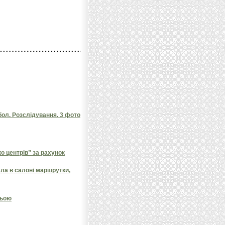
ол. Розслідування. 3 фото
 центрів” за рахунок
ала в салоні маршрутки,
ньою