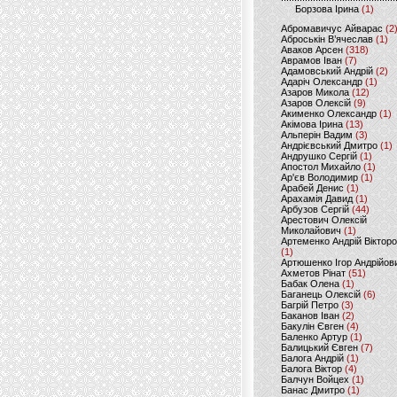
Борзова Ірина
(1)
Абромавичус Айварас
(2
Аброськін В’ячеслав
(1)
Аваков Арсен
(318)
Аврамов Іван
(7)
Адамовський Андрій
(2)
Адаріч Олександр
(1)
Азаров Микола
(12)
Азаров Олексій
(9)
Акименко Олександр
(1)
Акімова Ірина
(13)
Альперін Вадим
(3)
Андрієвський Дмитро
(1)
Андрушко Сергій
(1)
Апостол Михайло
(1)
Ар'єв Володимир
(1)
Арабей Денис
(1)
Арахамія Давид
(1)
Арбузов Сергій
(44)
Арестович Олексій
Миколайович
(1)
Артеменко Андрій Віктор
(1)
Артюшенко Ігор Андрійов
Ахметов Рінат
(51)
Бабак Олена
(1)
Баганець Олексій
(6)
Багрій Петро
(3)
Баканов Іван
(2)
Бакулін Євген
(4)
Баленко Артур
(1)
Балицький Євген
(7)
Балога Андрій
(1)
Балога Віктор
(4)
Балчун Войцех
(1)
Банас Дмитро
(1)