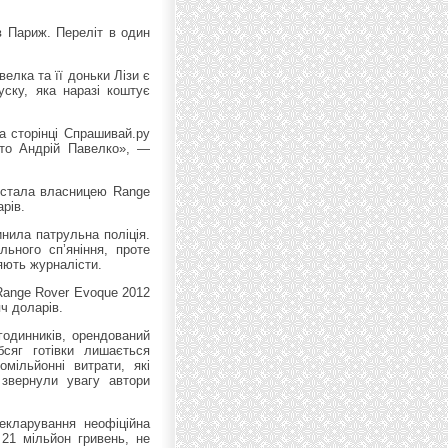
в Париж. Переліт в один
елка та її доньки Лізи є
уску, яка наразі коштує
а сторінці Спрашивай.ру
сто Андрій Павелко», —
 стала власницею Range
арів.
нила патрульна поліція.
льного сп’яніння, проте
яють журналісти.
Range Rover Evoque 2012
яч доларів.
годинників, орендований
бсяг готівки лишається
мільйонні витрати, які
звернули увагу автори
декларування неофіційна
21 мільйон гривень, не