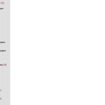
р
(1)
вич
ович
фович
на
(4)
1)
1)