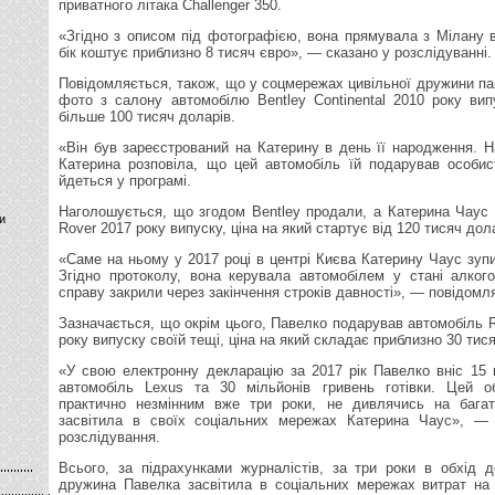
приватного літака Challenger 350.
«Згідно з описом під фотографією, вона прямувала з Мілану 
бік коштує приблизно 8 тисяч євро», — сказано у розслідуванні.
Повідомляється, також, що у соцмережах цивільної дружини пав
фото з салону автомобілю Bentley Continental 2010 року вип
більше 100 тисяч доларів.
«Він був зареєстрований на Катерину в день її народження. Н
Катерина розповіла, що цей автомобіль їй подарував особи
йдеться у програмі.
Наголошується, що згодом Bentley продали, а Катерина Чаус
и
Rover 2017 року випуску, ціна на який стартує від 120 тисяч дол
«Саме на ньому у 2017 році в центрі Києва Катерину Чаус зупи
Згідно протоколу, вона керувала автомобілем у стані алкого
справу закрили через закінчення строків давності», — повідомл
Зазначається, що окрім цього, Павелко подарував автомобіль 
року випуску своїй тещі, ціна на який складає приблизно 30 тис
«У свою електронну декларацію за 2017 рік Павелко вніс 15 
автомобіль Lexus та 30 мільйонів гривень готівки. Цей о
практично незмінним вже три роки, не дивлячись на багато
засвітила в своїх соціальних мережах Катерина Чаус», — 
розслідування.
Всього, за підрахунками журналістів, за три роки в обхід 
дружина Павелка засвітила в соціальних мережах витрат на 