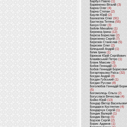
Барбул Павло
(1)
Барвіненко Віталій
(3)
Барна Олег
(4)
Барна Степан
(2)
Баулін Юрій
(2)
Бахматюк Олег
(91)
Бахтеєва Тетяна
(55)
Бачун Олег
(3)
Бейлін Михайло
(1)
Бережна Ірина
(12)
Береза Борислав
(2)
Березенко Сергій
(7)
Березкін Станіслав
(5)
Березюк Олег
(2)
Білецький Андрій
(1)
Білик Ірина
(1)
Бірюков Юрій Сергійович
Блажівський Петро
(1)
Бланк Максим
(3)
Бобов Геннадій
(2)
Бобов Геннадій Борисови
Богартирьова Раїса
(32)
Богдан Андрій
(8)
Богдан Губський
(1)
Богдан Руслан
(8)
Боголюбов Геннадій Бори
(5)
Богомолець Ольга
(2)
Богуслаєв Вячеслав
(4)
Бойко Юрій
(13)
Бондар Віктор Васильови
Бондарєв Костянтин
(4)
Бондарчук Сергій
(1)
Бондик Валерій
(1)
Бондик Віктор
(5)
Борзов Сергiй
(2)
Борис Адамов
(1)