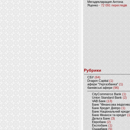
Мегадекларация Антона
Яценко
- 72 091 переглядів
Рубрики
CБУ
(64)
Dragon Capital
(1)
афери "Укргазбанка"
(1)
банківські афери
(96)
CityCommerce Bank
(1)
Union Standard Bank
(2)
VAB Банк
(13)
Банк "Фінансова ініціатив
Банк Кредит Дніпро
(1)
Банк Національний креди
Банк Фінанси та кредит
(1
Дельта Банк
(3)
Евробанк
(2)
Експобанк
(1)
Ощадбанк
(5)