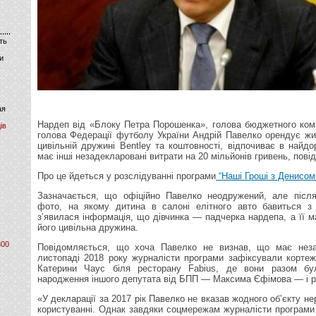
ть
и
ая
Нардеп від «Блоку Петра Порошенка», голова бюджетного ком
ів
голова Федерації футболу України Андрій Павелко орендує жи
цивільній дружині Bentley та коштовності, відпочиває в найдо
має інші незадекларовані витрати на 20 мільйонів гривень, пов
Про це йдеться у розслідуванні програми
“Наші Гроші з Денисом
Зазначається, що офіційно Павелко неодружений, але після 
фото, на якому дитина в салоні елітного авто бавиться з 
з’явилася інформація, що дівчинка — падчерка нардепа, а її
його цивільна дружина.
800
Повідомляється, що хоча Павелко не визнав, що має неза
листопаді 2018 року журналісти програми зафіксували корте
Катерини Чаус біля ресторану Fabius, де вони разом бу
народження іншого депутата від БПП — Максима Єфімова — і р
«У декларації за 2017 рік Павелко не вказав жодного об’єкту не
користуванні. Однак завдяки соцмережам журналісти програм