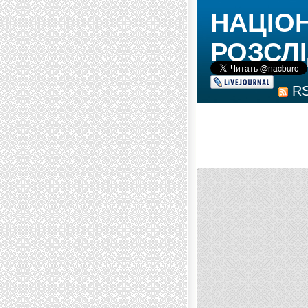
НАЦІО
РОЗСЛІ
R