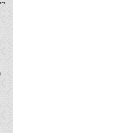
вич
)