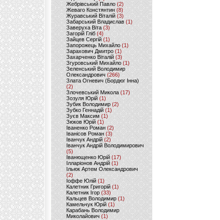
Жебрівський Павло
(2)
Жеваго Констянтин
(8)
Журавський Віталій
(3)
Забарський Владислав
(1)
Заверуха Віта
(3)
Загорій Гліб
(4)
Зайцев Сергій
(1)
Запорожець Михайло
(1)
Зарахович Дмитро
(1)
Захарченко Віталій
(3)
Згуровський Михайло
(1)
Зеленський Володимир
Олександрович
(266)
Злата Огневич (Бордюг Інна)
(2)
Злочевський Микола
(17)
Зозуля Юрій
(1)
Зубик Володимир
(2)
Зубко Геннадій
(1)
Зуєв Максим
(1)
Зюков Юрій
(1)
Іваненко Роман
(2)
Іванісов Роман
(3)
Іванчук Андрій
(2)
Іванчук Андрій Володимирович
(5)
Іванющенко Юрій
(17)
Ілларіонов Андрій
(1)
Ільюк Артем Олександрович
(2)
Іоффе Юлій
(1)
Калетник Григорій
(1)
Калетник Ігор
(33)
Кальцев Володимир
(1)
Камельчук Юрій
(1)
Карабань Володимир
Миколайович
(1)