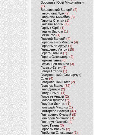
Воропаєв Юрій Миколайович
(1)
Вощевський Валерій
(2)
Гаврилова Лідія
(2)
Гаврилюк Михайло
(3)
Гавриш Степан
(1)
Галстян Авагім
(1)
Гарбуз Юрій
(1)
Гацько Василь
(1)
Гекко Ігор
(1)
Гелетей Валерій
(4)
Герасименко Микола
(4)
Герасимов Артур
(1)
Геращенко Антон
(15)
Герега Галина
(1)
Герега Олександр
(2)
Герман Ганна
(6)
Гетманцев Данило
(3)
Гєллєр Євген
(2)
Гладій Степан
(1)
Гладковський (Свинарчук)
Олег
(4)
Гладковський Олег
(2)
Гладчук Вадим
(82)
Гнап Дмитро
(2)
Говда Роман
(1)
Головач Андрій
(2)
Головін Дмитро
(2)
Голубов Дмитро
(1)
Гольдарб Максим
(1)
Гонтарева Валерія
(47)
Гончаренко Олексій
(8)
Гончаров Михайло
(1)
Гончарук Олексій
(2)
Гопко Ганна
(3)
Горбаль Василь
(2)
Горбунов Олександр
(1)