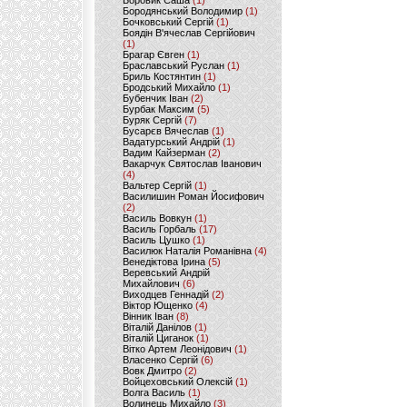
Боровик Саша
(1)
Бородянський Володимир
(1)
Бочковський Сергій
(1)
Боядін В'ячеслав Сергійович
(1)
Брагар Євген
(1)
Браславський Руслан
(1)
Бриль Костянтин
(1)
Бродський Михайло
(1)
Бубенчик Іван
(2)
Бурбак Максим
(5)
Буряк Сергій
(7)
Бусарєв Вячеслав
(1)
Вадатурський Андрій
(1)
Вадим Кайзерман
(2)
Вакарчук Святослав Іванович
(4)
Вальтер Сергій
(1)
Василишин Роман Йосифович
(2)
Василь Вовкун
(1)
Василь Горбаль
(17)
Василь Цушко
(1)
Василюк Наталія Романівна
(4)
Венедіктова Ірина
(5)
Веревський Андрій
Михайлович
(6)
Виходцев Геннадій
(2)
Віктор Ющенко
(4)
Вінник Іван
(8)
Віталій Данілов
(1)
Віталій Циганок
(1)
Вітко Артем Леонідович
(1)
Власенко Сергій
(6)
Вовк Дмитро
(2)
Войцеховський Олексій
(1)
Волга Василь
(1)
Волинець Михайло
(3)