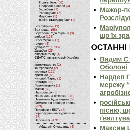
переобу
Приватбанк
(50)
Сбербанк России
(3)
Мажор-по
Укрінбанк
(7)
Укрсоцбанк
(2)
Розсліду
Фідобанк
(1)
Юніон стандард банк
(1)
Маріуполь
Без рубрики
(19)
Безпредєл
(56)
Верховна Рада України
(3)
що їх зр
вибори
(128)
Герої України
(1)
гривня
(3)
ОСТАННІ
Дайджест
(1 233)
Дерибан
(25)
епідемія грипу
(4)
Вадим Ст
ЄДАПС: приватизація України
(5)
казнокрадство
(1)
Оболоні
контрабанда
(2)
корупція
(123)
Кримінал
(55)
Нардеп 
Кутовий Тарас
(1)
Лохотрон
(5)
мережу “
Луценківщина
(1)
Мафія
(32)
агробізн
Наркомафія
(3)
Національна безпека
(211)
Незаконне будівництво
(6)
російськ
Обмеження свободи слова
(283)
пісню, щ
Педофіли з БЮТу
(2)
переслідування журналістів
ґвалтува
(17)
Персоналії
(4 316)
Максим 
Абдуллін Олександр
(3)