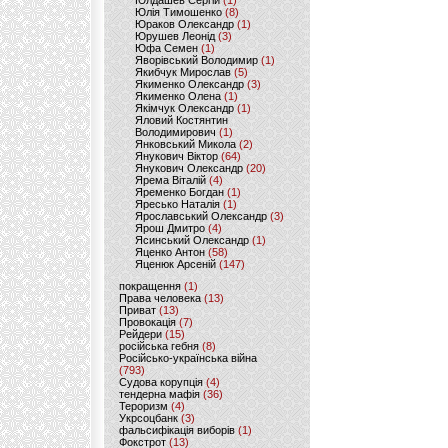
Юлдашев Сергій
(1)
Юлія Тимошенко
(8)
Юраков Олександр
(1)
Юрушев Леонід
(3)
Юфа Семен
(1)
Яворівський Володимир
(1)
Якибчук Мирослав
(5)
Якименко Олександр
(3)
Якименко Олена
(1)
Якімчук Олександр
(1)
Яловий Костянтин
Володимирович
(1)
Янковський Микола
(2)
Янукович Віктор
(64)
Янукович Олександр
(20)
Ярема Віталій
(4)
Яременко Богдан
(1)
Яресько Наталія
(1)
Ярославський Олександр
(3)
Ярош Дмитро
(4)
Ясинський Олександр
(1)
Яценко Антон
(58)
Яценюк Арсеній
(147)
покращення
(1)
Права человека
(13)
Приват
(13)
Провокація
(7)
Рейдери
(15)
російська гебня
(8)
Російсько-українська війна
(793)
Судова корупція
(4)
тендерна мафія
(36)
Тероризм
(4)
Укрсоцбанк
(3)
фальсифікація виборів
(1)
Фокстрот
(13)