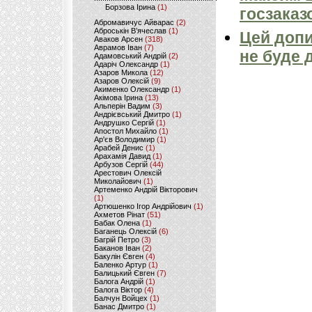
Борзова Ірина
(1)
госзаказ
Абромавичус Айварас
(2)
Аброськін В’ячеслав
(1)
Цей допи
Аваков Арсен
(318)
Аврамов Іван
(7)
не буде 
Адамовський Андрій
(2)
Адаріч Олександр
(1)
Азаров Микола
(12)
Азаров Олексій
(9)
Акименко Олександр
(1)
Акімова Ірина
(13)
Альперін Вадим
(3)
Андрієвський Дмитро
(1)
Андрушко Сергій
(1)
Апостол Михайло
(1)
Ар'єв Володимир
(1)
Арабей Денис
(1)
Арахамія Давид
(1)
Арбузов Сергій
(44)
Арестович Олексій
Миколайович
(1)
Артеменко Андрій Вікторович
(1)
Артюшенко Ігор Андрійович
(1)
Ахметов Рінат
(51)
Бабак Олена
(1)
Баганець Олексій
(6)
Багрій Петро
(3)
Баканов Іван
(2)
Бакулін Євген
(4)
Баленко Артур
(1)
Балицький Євген
(7)
Балога Андрій
(1)
Балога Віктор
(4)
Балчун Войцех
(1)
Банас Дмитро
(1)