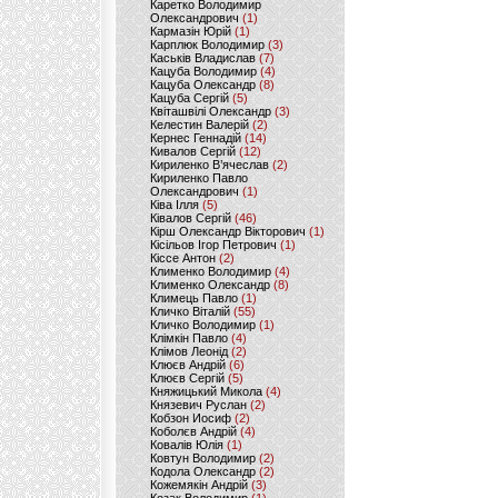
Каретко Володимир
Олександрович
(1)
Кармазін Юрій
(1)
Карплюк Володимир
(3)
Каськів Владислав
(7)
Кацуба Володимир
(4)
Кацуба Олександр
(8)
Кацуба Сергій
(5)
Квіташвілі Олександр
(3)
Келестин Валерій
(2)
Кернес Геннадій
(14)
Кивалов Сергій
(12)
Кириленко В’ячеслав
(2)
Кириленко Павло
Олександрович
(1)
Ківа Ілля
(5)
Ківалов Сергій
(46)
Кірш Олександр Вікторович
(1)
Кісільов Ігор Петрович
(1)
Кіссе Антон
(2)
Клименко Володимир
(4)
Клименко Олександр
(8)
Климець Павло
(1)
Кличко Віталій
(55)
Кличко Володимир
(1)
Клімкін Павло
(4)
Клімов Леонід
(2)
Клюєв Андрій
(6)
Клюєв Сергій
(5)
Княжицький Микола
(4)
Князевич Руслан
(2)
Кобзон Иосиф
(2)
Коболєв Андрій
(4)
Ковалів Юлія
(1)
Ковтун Володимир
(2)
Кодола Олександр
(2)
Кожемякін Андрій
(3)