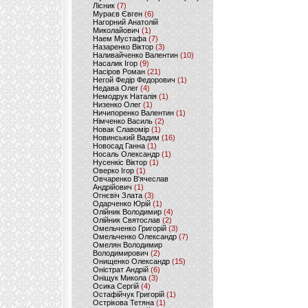
Лісник
(7)
Мураєв Євген
(6)
Нагорний Анатолій
Миколайович
(1)
Наем Мустафа
(7)
Назаренко Віктор
(3)
Наливайченко Валентин
(10)
Насалик Ігор
(9)
Насіров Роман
(21)
Негой Федір Федорович
(1)
Недава Олег
(4)
Немодрук Наталія
(1)
Низенко Олег
(1)
Ничипоренко Валентин
(1)
Німченко Василь
(2)
Новак Славомір
(1)
Новинський Вадим
(16)
Новосад Ганна
(1)
Носаль Олександр
(1)
Нусенкіс Віктор
(1)
Оверко Ігор
(1)
Овчаренко В'ячеслав
Андрійович
(1)
Огнєвіч Злата
(3)
Одарченко Юрій
(1)
Олійник Володимир
(4)
Олійник Святослав
(2)
Омельченко Григорій
(3)
Омельченко Олександр
(7)
Омелян Володимир
Володимирович
(2)
Онищенко Олександр
(15)
Оністрат Андрій
(6)
Оніщук Микола
(3)
Осика Сергій
(4)
Остафійчук Григорій
(1)
Острікова Тетяна
(1)