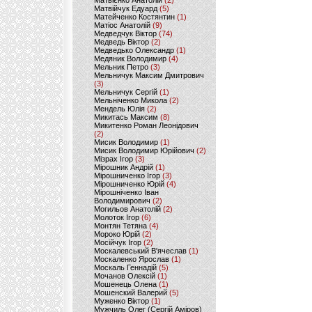
Матвієнко Анатолій
(2)
Матвійчук Едуард
(5)
Матейченко Костянтин
(1)
Матіос Анатолій
(9)
Медведчук Віктор
(74)
Медведь Віктор
(2)
Медведько Олександр
(1)
Медяник Володимир
(4)
Мельник Петро
(3)
Мельничук Максим Дмитрович
(3)
Мельничук Сергій
(1)
Мельніченко Микола
(2)
Мендель Юлія
(2)
Микитась Максим
(8)
Микитенко Роман Леонідович
(2)
Мисик Володимир
(1)
Мисик Володимир Юрійович
(2)
Мізрах Ігор
(3)
Мірошник Андрій
(1)
Мірошниченко Ігор
(3)
Мірошниченко Юрій
(4)
Мірошніченко Іван
Володимирович
(2)
Могильов Анатолій
(2)
Молоток Ігор
(6)
Монтян Тетяна
(4)
Мороко Юрій
(2)
Мосійчук Ігор
(2)
Москалевський В'ячеслав
(1)
Москаленко Ярослав
(1)
Москаль Геннадій
(5)
Мочанов Олексій
(1)
Мошенець Олена
(1)
Мошенский Валерий
(5)
Муженко Віктор
(1)
Мужчиль Олег (Сергій Аміров)