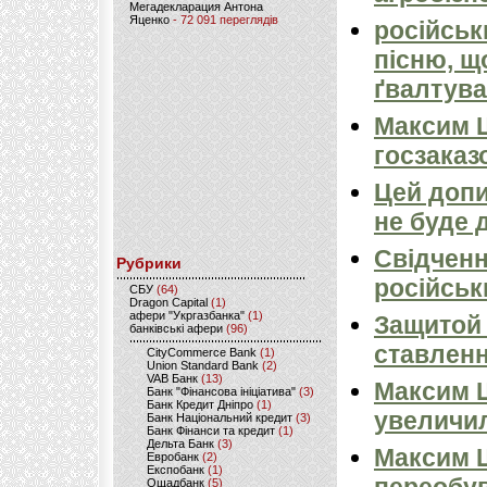
Мегадекларация Антона
Яценко
- 72 091 переглядів
російськ
пісню, щ
ґвалтува
Максим 
госзаказ
Цей допи
не буде 
Свідченн
Рубрики
російськ
CБУ
(64)
Dragon Capital
(1)
афери "Укргазбанка"
(1)
Защитой 
банківські афери
(96)
ставлен
CityCommerce Bank
(1)
Union Standard Bank
(2)
VAB Банк
(13)
Максим Ш
Банк "Фінансова ініціатива"
(3)
Банк Кредит Дніпро
(1)
увеличил
Банк Національний кредит
(3)
Банк Фінанси та кредит
(1)
Дельта Банк
(3)
Максим Ш
Евробанк
(2)
Експобанк
(1)
Ощадбанк
(5)