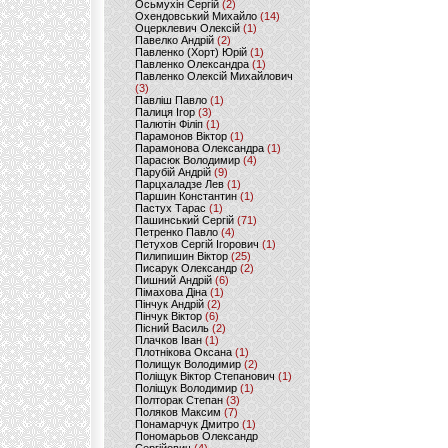
Осьмухін Сергій
(2)
Охендовський Михайло
(14)
Оцерклевич Олексій
(1)
Павелко Андрій
(2)
Павленко (Хорт) Юрій
(1)
Павленко Олександра
(1)
Павленко Олексій Михайлович
(3)
Павліш Павло
(1)
Палиця Ігор
(3)
Палютін Філіп
(1)
Парамонов Віктор
(1)
Парамонова Олександра
(1)
Парасюк Володимир
(4)
Парубій Андрій
(9)
Парцхаладзе Лев
(1)
Паршин Константин
(1)
Пастух Тарас
(1)
Пашинський Сергій
(71)
Петренко Павло
(4)
Петухов Сергій Ігорович
(1)
Пилипишин Віктор
(25)
Писарук Олександр
(2)
Пишний Андрій
(6)
Пімахова Діна
(1)
Пінчук Андрій
(2)
Пінчук Віктор
(6)
Пісний Василь
(2)
Плачков Іван
(1)
Плотнікова Оксана
(1)
Полищук Володимир
(2)
Поліщук Віктор Степанович
(1)
Поліщук Володимир
(1)
Полторак Степан
(3)
Поляков Максим
(7)
Понамарчук Дмитро
(1)
Пономарьов Олександр