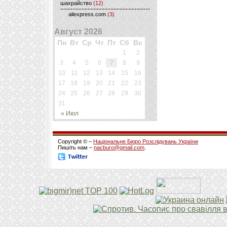
шахрайство
(12)
aliexpress.com
(3)
Август 2026
Пн
Вт
Ср
Чт
Пт
Сб
Вс
1
2
3
4
5
6
7
8
9
10
11
12
13
14
15
16
17
18
19
20
21
22
23
24
25
26
27
28
29
30
31
« Июл
Copyright © –
Національне Бюро Розслідувань України
Пишіть нам –
nacburo@gmail.com
.