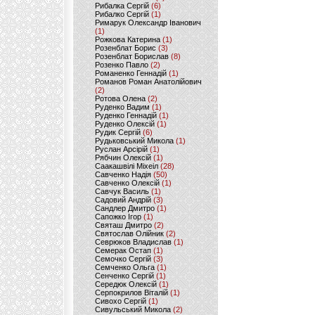
Рибалка Сергій
(6)
Рибалко Сергій
(1)
Римарук Олександр Іванович
(1)
Рожкова Катерина
(1)
Розенблат Борис
(3)
Розенблат Борислав
(8)
Розенко Павло
(2)
Романенко Геннадій
(1)
Романов Роман Анатолійович
(2)
Ротова Олена
(2)
Руденко Вадим
(1)
Руденко Геннадій
(1)
Руденко Олексій
(1)
Рудик Сергій
(6)
Рудьковський Микола
(1)
Руслан Арсірій
(1)
Рябчин Олексій
(1)
Саакашвілі Міхеіл
(28)
Савченко Надія
(50)
Савченко Олексій
(1)
Савчук Василь
(1)
Садовий Андрій
(3)
Сандлер Дмитро
(1)
Сапожко Ігор
(1)
Святаш Дмитро
(2)
Святослав Олійник
(2)
Севрюков Владислав
(1)
Семерак Остап
(1)
Семочко Сергій
(3)
Семченко Ольга
(1)
Сенченко Сергій
(1)
Середюк Олексій
(1)
Серпокрилов Віталій
(1)
Сивохо Сергій
(1)
Сивульський Микола
(2)