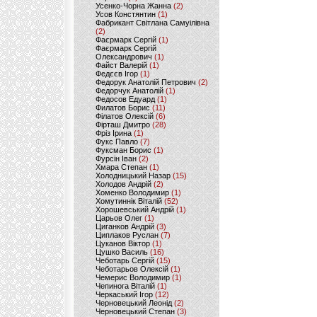
Усенко-Чорна Жанна
(2)
Усов Констянтин
(1)
Фабрикант Світлана Самуілівна
(2)
Фаєрмарк Сергій
(1)
Фаєрмарк Сергій
Олександрович
(1)
Файст Валерій
(1)
Федєєв Ігор
(1)
Федорук Анатолій Петрович
(2)
Федорчук Анатолій
(1)
Федосов Едуард
(1)
Филатов Борис
(11)
Філатов Олексій
(6)
Фірташ Дмитро
(28)
Фріз Ірина
(1)
Фукс Павло
(7)
Фуксман Борис
(1)
Фурсін Іван
(2)
Хмара Степан
(1)
Холодницький Назар
(15)
Холодов Андрій
(2)
Хоменко Володимир
(1)
Хомутиннік Віталій
(52)
Хорошевський Андрій
(1)
Царьов Олег
(1)
Циганков Андрій
(3)
Циплаков Руслан
(7)
Цуканов Віктор
(1)
Цушко Василь
(16)
Чеботарь Сергій
(15)
Чеботарьов Олексій
(1)
Чемерис Володимир
(1)
Чепинога Віталій
(1)
Черкаський Ігор
(12)
Черновецький Леонід
(2)
Черновецький Степан
(3)