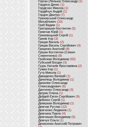
Горган (Лялька) Олександр
(1)
Гордеєв Денис
(1)
Гордієнко Микола
(1)
Гордійчук Андрій
(1)
Гордон Дмитро
(7)
Грановський Олександр
Михайлович
(10)
Гриб Вадим
(1)
Григоришин Костянтин
(5)
Гримчак Юрій
(1)
Гриневецький Сергій
(1)
Гринів Ігор
(3)
Грицак Василь
(2)
Грицак Василь Сергійович
(4)
Гриценко Анатолій
(8)
Грішин Костянтин (Семен
Семенченко)
(8)
Гройсман Володимир
(62)
Губський Богдан
(3)
Гудзь Наталія Ярославівна
(2)
Гужва Ігор
(1)
Гута Микола
(1)
Давиденко Валерій
(1)
Данилець Володимир
(1)
Данилюк Олександр
Олександрович
(6)
Данченко Олександр
(3)
Дегрик Олена
(1)
Дейдей Євген Сергійович
(9)
Дейнеко Сергій
(1)
Демішкан Володимир
(1)
Демчак Руслан
(12)
Демченко Людмила
(1)
Демчина Павло
(4)
Демчишин Володимир
(5)
Демчук Ольга
(1)
Денисенко Анатолій Петрович