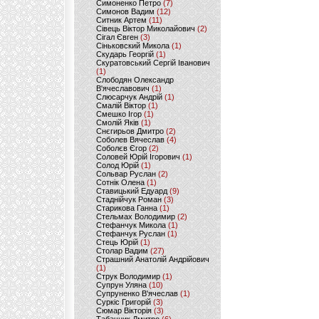
Симоненко Петро
(7)
Симонов Вадим
(12)
Ситник Артем
(11)
Сівець Віктор Миколайович
(2)
Сігал Євген
(3)
Сіньковский Микола
(1)
Скударь Георгій
(1)
Скуратовський Сергій Іванович
(1)
Слободян Олександр
В'ячеславович
(1)
Слюсарчук Андрій
(1)
Смалій Віктор
(1)
Смешко Ігор
(1)
Смолій Яків
(1)
Снєгирьов Дмитро
(2)
Соболев Вячеслав
(4)
Соболєв Єгор
(2)
Соловей Юрій Ігорович
(1)
Солод Юрій
(1)
Сольвар Руслан
(2)
Сотнік Олена
(1)
Ставицький Едуард
(9)
Стаднійчук Роман
(3)
Старикова Ганна
(1)
Стельмах Володимир
(2)
Стефанчук Микола
(1)
Стефанчук Руслан
(1)
Стець Юрій
(1)
Столар Вадим
(27)
Страшний Анатолій Андрійович
(1)
Струк Володимир
(1)
Супрун Уляна
(10)
Супруненко В'ячеслав
(1)
Суркіс Григорій
(3)
Сюмар Вікторія
(3)