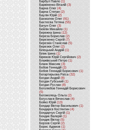
Барбул Павло
(1)
Барвіненко Віталій
(3)
Барна Олег
(4)
Барна Степан
(2)
Баулін Юрій
(2)
Бахматюк Олег
(91)
Бахтеєва Тетяна
(55)
Бачун Олег
(3)
Бейлін Михайло
(1)
Бережна Ірина
(12)
Береза Борислав
(2)
Березенко Сергій
(7)
Березкін Станіслав
(5)
Березюк Олег
(2)
Білецький Андрій
(1)
Білик Ірина
(1)
Бірюков Юрій Сергійович
(2)
Блажівський Петро
(1)
Бланк Максим
(3)
Бобов Геннадій
(2)
Бобов Геннадій Борисович
(1)
Богартирьова Раїса
(32)
Богдан Андрій
(8)
Богдан Губський
(1)
Богдан Руслан
(8)
Боголюбов Геннадій Борисович
(5)
Богомолець Ольга
(2)
Богуслаєв Вячеслав
(4)
Бойко Юрій
(13)
Бондар Віктор Васильович
(1)
Бондарєв Костянтин
(4)
Бондарчук Сергій
(1)
Бондик Валерій
(1)
Бондик Віктор
(5)
Борзов Сергiй
(2)
Борис Адамов
(1)