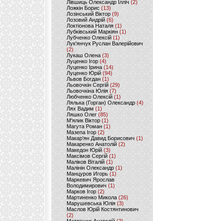
Лівшиць Олександр Ілліч
(2)
Ложкін Борис
(13)
Лозінський Віктор
(9)
Лозовий Андрій
(6)
Локтіонова Наталя
(1)
Лубківський Маркіян
(1)
Лубченко Олексій
(1)
Лук'янчук Руслан Валерійович
(2)
Лукаш Олена
(3)
Луценко Ігор
(4)
Луценко Ірина
(14)
Луценко Юрій
(94)
Львов Богдан
(1)
Льовочкін Сергій
(29)
Льовочкіна Юлія
(7)
Любченко Олексій
(1)
Лялька (Горган) Олександр
(4)
Лях Вадим
(1)
Ляшко Олег
(85)
М'ялик Віктор
(1)
Магута Роман
(1)
Мазепа Ігор
(2)
Макар'ян Давид Борисович
(1)
Макаренко Анатолій
(2)
Македон Юрій
(3)
Максімов Сергій
(1)
Маліков Віталій
(1)
Малінін Олександр
(1)
Манцуров Игорь
(1)
Маркевич Ярослав
Володимирович
(1)
Марков Ігор
(2)
Мартиненко Микола
(26)
Марушевська Юлія
(3)
Маслов Юрій Костянтинович
(2)