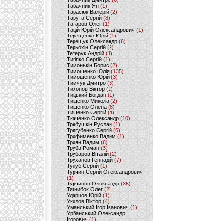
Табачник Дмитро
(6)
Табачник Ян
(1)
Тарасюк Валерій
(2)
Тарута Сергій
(8)
Татаров Олег
(1)
Тацій Юрій Олександрович
(1)
Терещенко Юрій
(1)
Терещук Олександр
(6)
Терьохін Сергій
(2)
Тетерук Андрій
(1)
Тигіпко Сергій
(1)
Тимонькін Борис
(2)
Тимошенко Юлія
(135)
Тимошенко Юрій
(3)
Тимчук Дмитро
(3)
Тихонов Віктор
(1)
Тицький Богдан
(1)
Тищенко Микола
(2)
Тищенко Олена
(8)
Тищенко Сергій
(4)
Ткаченко Олександр
(10)
Требушкін Руслан
(1)
Тригубенко Сергій
(6)
Трофименко Вадим
(1)
Троян Вадим
(6)
Труба Роман
(3)
Трубаров Віталій
(2)
Труханов Геннадій
(7)
Тулуб Сергій
(1)
Турчин Сергій Олександрович
(1)
Турчинов Олександр
(35)
Тягнибок Олег
(2)
Ударцов Юрій
(1)
Уколов Віктор
(4)
Уманський Ігор Іванович
(1)
Урбанський Олександр
Ігорович
(1)