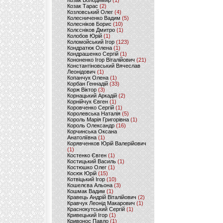
Козак Володимир
(1)
Козак Тарас
(2)
Козловський Олег
(4)
Колесниченко Вадим
(5)
Колесніков Борис
(10)
Колєсніков Дмитро
(1)
Колобов Юрій
(1)
Коломойський Ігор
(123)
Кондратюк Олена
(1)
Кондрашенко Сергій
(1)
Кононенко Ігор Віталійович
(21)
Константіновський Вячеслав
Леонідович
(1)
Копанчук Олена
(1)
Корбан Геннадій
(33)
Корж Віктор
(3)
Корнацький Аркадій
(2)
Корнійчук Євген
(1)
Коровченко Сергій
(1)
Королевська Наталія
(5)
Король Марія Григорівна
(1)
Король Олександр
(16)
Корчинська Оксана
Анатоліївна
(1)
Корявченков Юрій Валерійович
(1)
Костенко Євген
(1)
Костицький Василь
(1)
Костюшко Олег
(1)
Косюк Юрій
(15)
Котвіцький Ігор
(10)
Кошелєва Альона
(3)
Кошмак Вадим
(1)
Кравець Андрій Віталійович
(2)
Кравчук Леонід Макарович
(1)
Краснокутський Сергій
(1)
Кривецький Ігор
(1)
Кривонос Павло
(1)