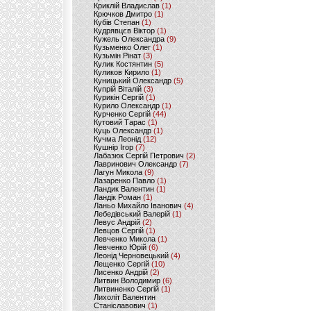
Криклій Владислав
(1)
Крючков Дмитро
(1)
Кубів Степан
(1)
Кудрявцєв Віктор
(1)
Кужель Олександра
(9)
Кузьменко Олег
(1)
Кузьмін Рінат
(3)
Кулик Костянтин
(5)
Куликов Кирило
(1)
Куницький Олександр
(5)
Купрій Віталій
(3)
Курикін Сергій
(1)
Курило Олександр
(1)
Курченко Сергій
(44)
Кутовий Тарас
(1)
Куць Олександр
(1)
Кучма Леонід
(12)
Кушнір Ігор
(7)
Лабазюк Сергій Петрович
(2)
Лавринович Олександр
(7)
Лагун Микола
(9)
Лазаренко Павло
(1)
Ландик Валентин
(1)
Ландік Роман
(1)
Ланьо Михайло Іванович
(4)
Лебедівський Валерій
(1)
Левус Андрій
(2)
Левцов Сергій
(1)
Левченко Микола
(1)
Левченко Юрій
(6)
Леонід Черновецький
(4)
Лещенко Сергій
(10)
Лисенко Андрій
(2)
Литвин Володимир
(6)
Литвиненко Сергій
(1)
Лихоліт Валентин
Станіславович
(1)