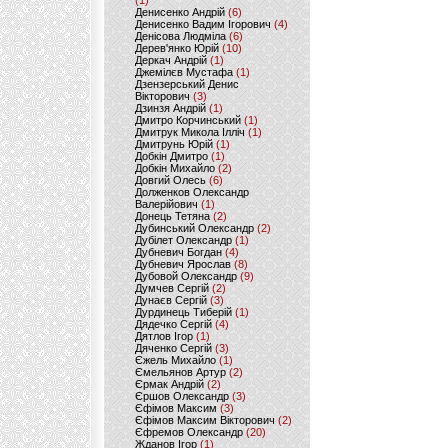
(1)
Денисенко Андрій
(6)
Денисенко Вадим Ігорович
(4)
Денісова Людміла
(6)
Дерев'янко Юрій
(10)
Деркач Андрій
(1)
Джемілєв Мустафа
(1)
Дзензерський Денис
Вікторович
(3)
Дзинзя Андрій
(1)
Дмитро Корчинський
(1)
Дмитрук Микола Ілліч
(1)
Дмитрунь Юрій
(1)
Добкін Дмитро
(1)
Добкін Михайло
(2)
Довгий Олесь
(6)
Долженков Олександр
Валерійович
(1)
Донець Тетяна
(2)
Дубинський Олександр
(2)
Дубілет Олександр
(1)
Дубневич Богдан
(4)
Дубневич Ярослав
(8)
Дубовой Олександр
(9)
Думчев Сергій
(2)
Дунаєв Сергій
(3)
Дурдинець Тиберій
(1)
Дядечко Сергій
(4)
Дятлов Ігор
(1)
Дяченко Сергій
(3)
Єжель Михайло
(1)
Ємельянов Артур
(2)
Єрмак Андрій
(2)
Єршов Олександр
(3)
Єфімов Максим
(3)
Єфімов Максим Вікторович
(2)
Єфремов Олександр
(20)
Жданов Ігор
(1)