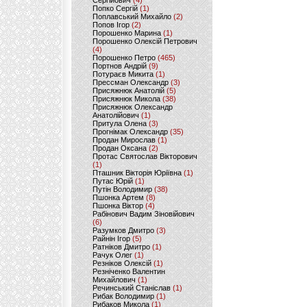
Сергійович
(4)
Попко Сергій
(1)
Поплавський Михайло
(2)
Попов Ігор
(2)
Порошенко Марина
(1)
Порошенко Олексій Петрович
(4)
Порошенко Петро
(465)
Портнов Андрій
(9)
Потураєв Микита
(1)
Прессман Олександр
(3)
Присяжнюк Анатолій
(5)
Присяжнюк Микола
(38)
Присяжнюк Олександр
Анатолійович
(1)
Притула Олена
(3)
Прогнімак Олександр
(35)
Продан Мирослав
(1)
Продан Оксана
(2)
Протас Святослав Вікторович
(1)
Пташник Вікторія Юріївна
(1)
Путас Юрій
(1)
Путін Володимир
(38)
Пшонка Артем
(8)
Пшонка Віктор
(4)
Рабінович Вадим Зіновійович
(6)
Разумков Дмитро
(3)
Райнін Ігор
(5)
Ратніков Дмитро
(1)
Рачук Олег
(1)
Резніков Олексій
(1)
Резніченко Валентин
Михайлович
(1)
Речинський Станіслав
(1)
Рибак Володимир
(1)
Рибаков Микола
(1)