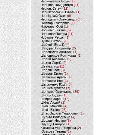
Чернушенко Антон
(1)
Чернявський Дмитро
(11)
Черняк Євген
(12)
Черняховський Віталій
(1)
Черпіцький Олег
(6)
Черпіцький Олександр
(6)
Чижмарь Катерина
(1)
Чижмарь Юрій
(1)
Чорновіл Тетяна
(5)
Чорновол Тетяна
(11)
Чубаров Рефат
(1)
Чумак Віктор
(3)
Шабунін Віталій
(4)
Шандра Володимир
(2)
Шаповалов Анатолій
(1)
Шапошніков Ростислав
(1)
Шарий Анатолий
(6)
Шахов Сергій
(2)
Швайка Ігор
(1)
Шевляк Ілля
(3)
Шевцов Євген
(1)
Шевченко Артем
(1)
Шевченко Ігор
(1)
Шеляженко Юрій
(6)
Шенцев Дмитро
(3)
Шепелев Олександр
(39)
Шипко Андрій
(1)
Шкиряк Зорян
(12)
Шкіль Андрій
(2)
Шкіль Максим
(4)
Шокін Віктор
(15)
Шпак Василь Федорович
(1)
Шульга Володимир
(4)
Шуфрич Нестор
(8)
Эдуард Багиров
(1)
Южаніна Ніна Петрівна
(2)
Юзькова Тетяна
(2)