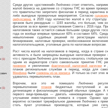
Среди других «достижений» Любченко стоит отметить, наприм
жалоб бизнеса на давление со стороны ГНС во время проверо
что правительство запретило фискалам в период карантина в
либо выездные проверочные мероприятия. Согласно
годовому
омбудсмена
, в 2020 году количество жалоб в эту структуру
органов было рекордным — 1193 жалобы, это больше, чем ко
фискалов за все время существования Совета с 2016 года. Пр
налоговиков также остается самым большим среди других госор
года он вообще впервые превысил 60% и составил 64%. Сред
невыполнение судебных решений по регистрации налог
блокирование, налоговые проверки, необоснованное включени
налогоплательщиков, уголовные дела по налоговым вопросам.
(2)
Рост числа жалоб на налоговиков в период, когда в стране 
активность и были запрещены выездные налоговые проверки 
что с приходом Любченко для бизнеса началось глобальное за
ч
(1)
одним из индикаторов стало самовольное принятие ГНС р
проверок
и увеличении
фактической налоговой нагрузки
и д
планов региональным службам в период, когда для сам
Минфина
были
снижены из-за кризиса
. И только за счет этих
сович
удавалось перевыполнять план.
Впрочем, все это не помешало Любченко регуля
перевыполнении
планов
бюджетных поступлений и анон
ч
(1)
детенизацию и фискализацию операций обычных граждан. А 
первого вице-премьера — двигать «инновационные идеи» о
улучшении инвестиционного климата в стране. Однако одн
вероятно остановит триумфальное движение Любченко к прем
стать букет уголовных производств, которые уже сег