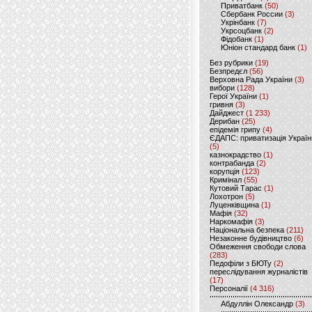
Приватбанк
(50)
Сбербанк России
(3)
Укрінбанк
(7)
Укрсоцбанк
(2)
Фідобанк
(1)
Юніон стандард банк
(1)
Без рубрики
(19)
Безпредєл
(56)
Верховна Рада України
(3)
вибори
(128)
Герої України
(1)
гривня
(3)
Дайджест
(1 233)
Дерибан
(25)
епідемія грипу
(4)
ЄДАПС: приватизація Україн
(5)
казнокрадство
(1)
контрабанда
(2)
корупція
(123)
Кримінал
(55)
Кутовий Тарас
(1)
Лохотрон
(5)
Луценківщина
(1)
Мафія
(32)
Наркомафія
(3)
Національна безпека
(211)
Незаконне будівництво
(6)
Обмеження свободи слова
(283)
Педофіли з БЮТу
(2)
переслідування журналістів
(17)
Персоналії
(4 316)
Абдуллін Олександр
(3)