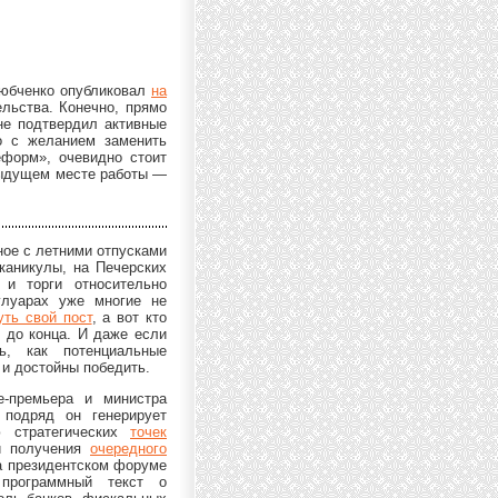
Любченко опубликовал
на
льства. Конечно, прямо
не подтвердил активные
о с желанием заменить
форм», очевидно стоит
дыдущем месте работы —
ное с летними отпусками
каникулы, на Печерских
 и торги относительно
улуарах уже многие не
уть свой пост
, а вот кто
 до конца. И даже если
ь, как потенциальные
 и достойны победить.
е-премьера и министра
 подряд он генерирует
 стратегических
точек
и получения
очередного
 президентском форуме
программный текст о