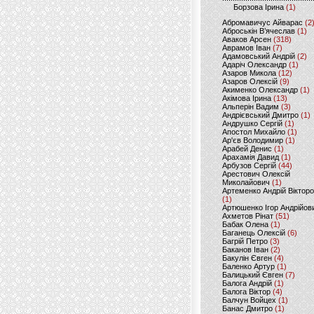
Борзова Ірина
(1)
Абромавичус Айварас
(2
Аброськін В’ячеслав
(1)
Аваков Арсен
(318)
Аврамов Іван
(7)
Адамовський Андрій
(2)
Адаріч Олександр
(1)
Азаров Микола
(12)
Азаров Олексій
(9)
Акименко Олександр
(1)
Акімова Ірина
(13)
Альперін Вадим
(3)
Андрієвський Дмитро
(1)
Андрушко Сергій
(1)
Апостол Михайло
(1)
Ар'єв Володимир
(1)
Арабей Денис
(1)
Арахамія Давид
(1)
Арбузов Сергій
(44)
Арестович Олексій
Миколайович
(1)
Артеменко Андрій Віктор
(1)
Артюшенко Ігор Андрійов
Ахметов Рінат
(51)
Бабак Олена
(1)
Баганець Олексій
(6)
Багрій Петро
(3)
Баканов Іван
(2)
Бакулін Євген
(4)
Баленко Артур
(1)
Балицький Євген
(7)
Балога Андрій
(1)
Балога Віктор
(4)
Балчун Войцех
(1)
Банас Дмитро
(1)