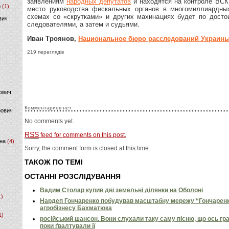
заявлениям
народных депутатов
и находятся на контроле ВСК 
р
(1)
место руководства фискальных органов в многомиллиардны
схемах со «скрутками» и других махинациях будет по досто
вич
следователями, а затем и судьями.
Иван Троянов,
Национальное бюро расследований Украин
219 переглядів
ович
Комментариев нет
фович
No comments yet.
RSS
feed for comments on this post.
на
(4)
Sorry, the comment form is closed at this time.
ТАКОЖ ПО ТЕМІ
ОСТАННІ РОЗСЛІДУВАННЯ
Вадим Столар купив дві земельні ділянки на Оболоні
1)
Нардеп Гончаренко побудував масштабну мережу “Гончаренко
агробізнесу Бахматюка
1)
російський шансон. Вони слухали таку саму пісню, що ось гр
поки ґвалтували її