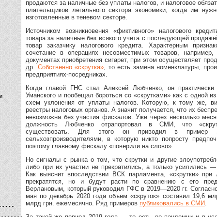
продаются за наличные без уплаты налогов, и налоговое обяза
плательщиков легального сектора экономики, когда им нужн
изготовленные в теневом секторе.
Источником возникновения «фиктивного» налогового кредит
товара за наличные без всякого учета с последующей продаже
товар заказчику налогового кредита. Характерным признак
сочетание в операциях несовместимых товаров, например, 
документах приобретения сигарет, при этом осуществляет прод
др.
Собственно «скрутка»
, то есть замена номенклатуры, про
предприятиях-посредниках.
Когда главой ГНС стал Алексей Любченко, он практически 
Уманского и пообещал бороться со «скрутками» как с одной и
и
схем уклонения от уплаты налогов. Которую, к тому же, в
реестры налоговых органов. А значит получается, что их беспр
невозможна без участия фискалов. Уже через несколько меся
должность Любченко отрапортовал в СМИ, что «скрут
существовать. Для этого он приводил в пример 
сельхозпроизводителями, в которую никто попросту предпоч
поэтому главному фискалу «поверили на слово».
Но сигналы с рынка о том, что скрутки и другие злоупотреб
либо при их участии не прекратились, а только усилились —
Как выяснит впоследствии ВСК парламента, «скрутки» при 
прекратятся, но и будут расти по сравнению с его пре
Верлановым, который руководил ГФС в 2019—2020 гг. Согласно
мая по декабрь 2020 года объем «скруток» составил 19,6 мл
млрд грн. ежемесячно. Ряд примеров
публиковались в СМИ
.
За такой же период 2019 года — то есть до пандемии и в ус