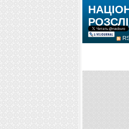
НАЦІО
РОЗСЛІ
R