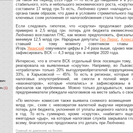
стабильного, хоть и небольшого экономического роста, «скрутк
составили 17 млрд грн.То есть, Любченко сумел «наладить» 
)
органа таким образом, что даже в условиях стремительного па
ключевых схем уклонения от налогообложения стала только пр
Если следовать гипотезе, что «скрутки» продолжают рабо
примерно в 2,5 млрд грн. потерь для бюджета ежемесячно,
Любченко возглавлял ГНС, как можно предположить, фискалы
минимум 12,5 млрд грн. Народные депутаты
Гео Лерос
,
Алекс
ставший к тому моменту советником главы 
Игорь
Уманский
озвучивали цифры в 2-4 раза выше, однако ма
зафиксировать ВСК — 4,3 млрд грн. в ноябре 2020 года.
Интересно, что в отчете ВСК отдельный блок посвящен тому,
реагировала на выявленные «скрутки». Например, во Львовс
«отработали» только 20% выгодоприобретателей коррупцион
33%, в Харьковской — 45%. То есть в регионах, которые 
налоговых злоупотреблений, не смогли в полной мере 
ович
«махинаторов», которые «попались» и зафиксированы в 
фискалов как проблемные. Можно только догадываться, каки
ич
(1)
предприниматели убеждали налоговиков на месте забыть о сво
«По мелочи» комиссия также выявила схемного возмещения 
млрд грн., схем с невозвратом валютной выручки нерезиде
потерь для бюджета, уклонения от уплаты акцизного налога пр
в год. То есть суммарно, кроме «скруток», «набегает» ещ
ежегодных «дыр», на которые налоговая служба закрывала гл
всему, благополучно продолжила это делать при Любченко.
Главный по давлению на бизнес