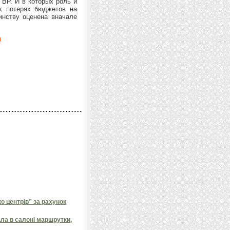
ВР. И в которых роль и
х потерях бюджетов на
инству оценена вначале
ы
 центрів” за рахунок
ала в салоні маршрутки,