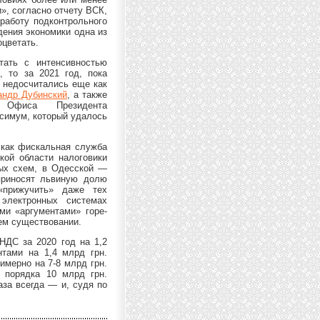
и», согласно отчету ВСК,
работу подконтрольного
дения экономики одна из
оцветать.
тать с интенсивностью
 то за 2021 год, пока
 недосчитались еще как
андр Дубинский
, а также
Офиса Президента
ксимум, который удалось
 как фискальная служба
кой области налоговики
ных схем, в Одесской —
приносят львиную долю
«прижучить» даже тех
электронных системах
ми «аргументами» горе-
ем существовании.
НДС за 2020 год на 1,2
нтами на 1,4 млрд грн.
имерно на 7-8 млрд грн.
е порядка 10 млрд грн.
аза всегда — и, судя по