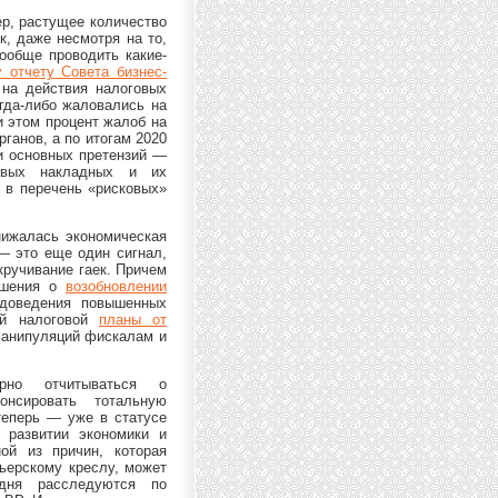
ер, растущее количество
к, даже несмотря на то,
ообще проводить какие-
 отчету Совета бизнес-
 на действия налоговых
гда-либо жаловались на
и этом процент жалоб на
ганов, а по итогам 2020
и основных претензий —
овых накладных и их
е в перечень «рисковых»
снижалась экономическая
— это еще один сигнал,
кручивание гаек. Причем
ешения о
возобновлении
оведения повышенных
ой налоговой
планы от
 манипуляций фискалам и
рно отчитываться о
сировать тотальную
теперь — уже в статусе
 развитии экономики и
ой из причин, которая
ьерскому креслу, может
одня расследуются по