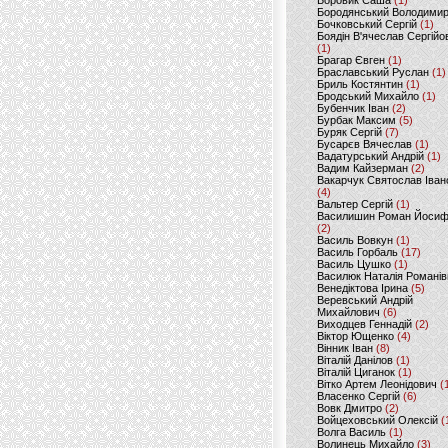
Боровик Саша
(1)
Бородянський Володими
Бочковський Сергій
(1)
Боядін В'ячеслав Сергійо
(1)
Брагар Євген
(1)
Браславський Руслан
(1)
Бриль Костянтин
(1)
Бродський Михайло
(1)
Бубенчик Іван
(2)
Бурбак Максим
(5)
Буряк Сергій
(7)
Бусарєв Вячеслав
(1)
Вадатурський Андрій
(1)
Вадим Кайзерман
(2)
Вакарчук Святослав Іван
(4)
Вальтер Сергій
(1)
Василишин Роман Йоси
(2)
Василь Вовкун
(1)
Василь Горбаль
(17)
Василь Цушко
(1)
Василюк Наталія Романів
Венедіктова Ірина
(5)
Веревський Андрій
Михайлович
(6)
Виходцев Геннадій
(2)
Віктор Ющенко
(4)
Вінник Іван
(8)
Віталій Данілов
(1)
Віталій Циганок
(1)
Вітко Артем Леонідович
(
Власенко Сергій
(6)
Вовк Дмитро
(2)
Войцеховський Олексій
(
Волга Василь
(1)
Волинець Михайло
(3)