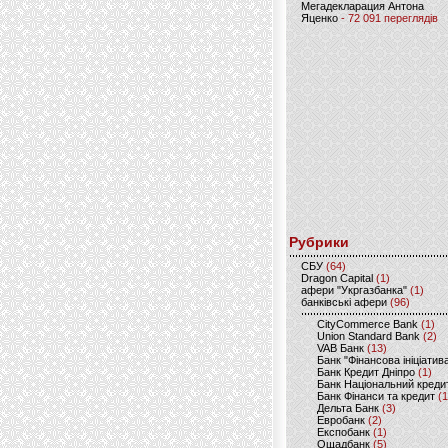
Мегадекларация Антона
Яценко
- 72 091 переглядів
Рубрики
CБУ
(64)
Dragon Capital
(1)
афери "Укргазбанка"
(1)
банківські афери
(96)
CityCommerce Bank
(1)
Union Standard Bank
(2)
VAB Банк
(13)
Банк "Фінансова ініціатив
Банк Кредит Дніпро
(1)
Банк Національний креди
Банк Фінанси та кредит
(1
Дельта Банк
(3)
Евробанк
(2)
Експобанк
(1)
Ощадбанк
(5)