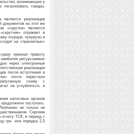
тельство, возникающее у
о легализовать товары,
а является реализация
й документов на этот же
ом «скрутки» является
«скрутчик» отражает в
ажу огурцов, кукурузы и
исходит на «транзитных»
сразу признал правоту
з наиболее ресурсоемких
идно через электронные
епятственная реализация
цев после вступления в
ки» почти перестали
запутанную схему с
итал не углубляться, и
ления налоговых органов
 продолжили поступать.
Любченко не только не
дшественником Сергеем
 отчету ТСК, в период с
рд грн. или порядка 2,5
ловиях более или менее