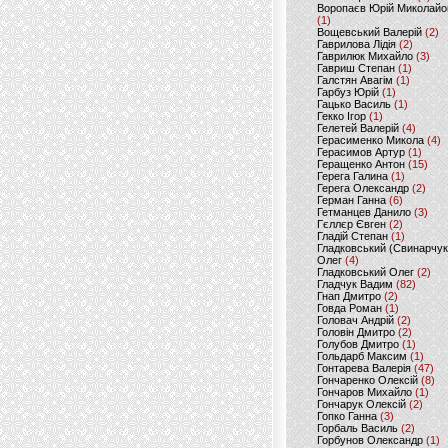
Воропаєв Юрій Миколайо
(1)
Вощевський Валерій
(2)
Гаврилова Лідія
(2)
Гаврилюк Михайло
(3)
Гавриш Степан
(1)
Галстян Авагім
(1)
Гарбуз Юрій
(1)
Гацько Василь
(1)
Гекко Ігор
(1)
Гелетей Валерій
(4)
Герасименко Микола
(4)
Герасимов Артур
(1)
Геращенко Антон
(15)
Герега Галина
(1)
Герега Олександр
(2)
Герман Ганна
(6)
Гетманцев Данило
(3)
Гєллєр Євген
(2)
Гладій Степан
(1)
Гладковський (Свинарчук
Олег
(4)
Гладковський Олег
(2)
Гладчук Вадим
(82)
Гнап Дмитро
(2)
Говда Роман
(1)
Головач Андрій
(2)
Головін Дмитро
(2)
Голубов Дмитро
(1)
Гольдарб Максим
(1)
Гонтарева Валерія
(47)
Гончаренко Олексій
(8)
Гончаров Михайло
(1)
Гончарук Олексій
(2)
Гопко Ганна
(3)
Горбаль Василь
(2)
Горбунов Олександр
(1)