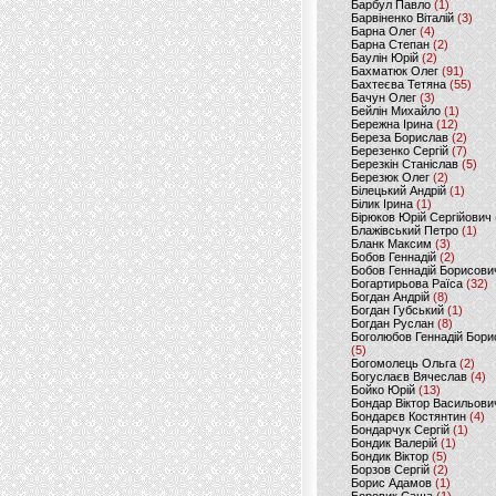
Барбул Павло
(1)
Барвіненко Віталій
(3)
Барна Олег
(4)
Барна Степан
(2)
Баулін Юрій
(2)
Бахматюк Олег
(91)
Бахтеєва Тетяна
(55)
Бачун Олег
(3)
Бейлін Михайло
(1)
Бережна Ірина
(12)
Береза Борислав
(2)
Березенко Сергій
(7)
Березкін Станіслав
(5)
Березюк Олег
(2)
Білецький Андрій
(1)
Білик Ірина
(1)
Бірюков Юрій Сергійович
Блажівський Петро
(1)
Бланк Максим
(3)
Бобов Геннадій
(2)
Бобов Геннадій Борисови
Богартирьова Раїса
(32)
Богдан Андрій
(8)
Богдан Губський
(1)
Богдан Руслан
(8)
Боголюбов Геннадій Бори
(5)
Богомолець Ольга
(2)
Богуслаєв Вячеслав
(4)
Бойко Юрій
(13)
Бондар Віктор Васильови
Бондарєв Костянтин
(4)
Бондарчук Сергій
(1)
Бондик Валерій
(1)
Бондик Віктор
(5)
Борзов Сергiй
(2)
Борис Адамов
(1)