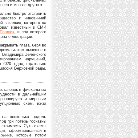
роль банков, фискальных
неса и многое другого.
ально быстро отстроить
общество и чиновничий
й закалки», которого на
ровал известный в СМИ
Павлюк
, и под которого
кона о люстрации.
акрывать глаза, беря во
«результаты» нынешнего
и Владимира Зеленского
тированием нарушений,
и 2020 годах, тщательно
миссия Верховной рады,
рестановок в фискальных
рудности в дальнейшим
оронавируса и мировым
упционных схем, из-за
 на несколько недель
лрд грн потерь госказны
ю стоимость. Суть схемы
дит, сформированный в
 рынке, которые потом