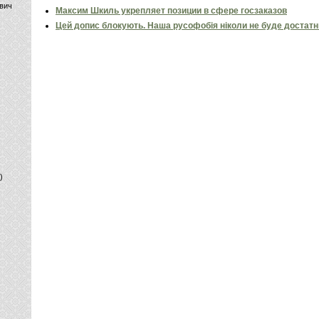
вич
Максим Шкиль укрепляет позиции в сфере госзаказов
Цей допис блокують. Наша русофобія ніколи не буде достат
)