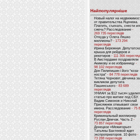
Найпопулярніше
Новый налог на недвижимос
от правительства Яценюка.
Платить, съехать, снести ил
сжечь? Расследование
-
269 735 переглядів
Откуда у Олега Ляшко
миллионы?
- 173 294
переглядів
Ирина Бережная. Депутатск
крыша для рейдеров и
рекетиров
- 111 366 перегляд
В Амстердаме поздравляли
Акимову и ее избранницу
-
98 102 переглядів
Дон Пилипишин і його “коза-
ностра”
- 84 778 переглядів
Тетяна Чорновіл: дівчинка за
викликом депутата
Пашинського
- 83 689
переглядів
УНИАН за $12 тысяч удалил
статью про митинг под СБУ.
Вадим Симонов и Николай
Присяжнюк отмывают свои
имена. Расследование
- 75 
переглядів
Криминальный миллионер
Руслан Демчак. Часть 2
-
73 857 переглядів
Донецкое «Межигорье»
Татьяны Бахтеевой ждет
экспроприаторов. 10 фото
-
73 288 переглядів