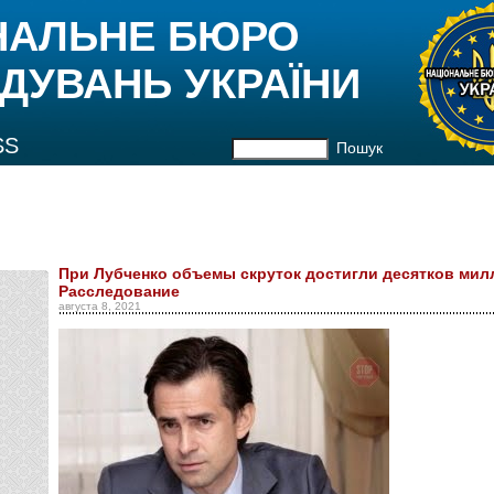
НАЛЬНЕ БЮРО
ДУВАНЬ УКРАЇНИ
SS
Пошук
При Лубченко объемы скруток достигли десятков мил
Расследование
августа 8, 2021