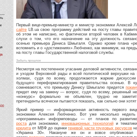
ть
Первый вице-премьер-министр и министр экономики Алексей 
и
сайте
LB.ua свою программу действий на посту главы правите
об этом не написано, но фактически второй человек в Кабми
слухи о том, что его назначение на эту должность связан
осенью премьера Дениса Шмыгаля. Однако кроме плана «ре
ая
вспомнить и о «достижениях» Любченко, как минимум, на пре
на посту главы Государственной налоговой службы.
ів
Забыть прошлое
Несмотря на постепенное угасание деловой активности, связан
и уходом Верховной рады и всей политической верхушки на 
холмах, судя по всему, продолжаются жаркие дискуссии
будущего переформатирования правительства осенью. В к
сомневаются, что премьеру Денису Шмыгалю придется
покин
придет ему на замену — вопрос, судя по всему, решенный не
«конкурс» формально не объявлен, трудно не заметит
претенденты всячески пытаются показать, как сильно они хотят
800
Яркий пример — информационная активность первого виц
экономики Алексея Любченко. Вот уже несколько недель
«программные» информповоды — от планов по развитию
роста
для экономики,
инновационных технологий
и тематик
кредита
от МВФ до оценки
теневой части трудовых ресурсов
на
«Украина 30». Накануне же он и вовсе опубликовал 