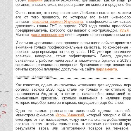
своем
видении
развития экономики, где описал, как он видит 
органов, инвестклимат, вопросы развития малого и среднего биз
Очень похоже, что пиар-советники Любченко пытаются максим
его от того прошлого, по которому его знает бизнес-со
аппарат:
фискала времен Януковича
, «профессионала» «старо
должность главы ГНС в апреле 2020 года якобы пролобби
предприниматель, которого связывают с контрабандой,
Илья 
Минюст
даже пересмотрел
свое видение о правоприменении за
И если на «региональное» прошлое в принципе сейчас принято з
внимание только профессиональные качества, то конкретные 
первого вице-премьера на посту главы ГНС уже при правлени
все-таки, наверное, стоит зафиксировать. Благо, докумен
связанных с работой налоговых и таможенных органов в 2019 
занималась специально созданная Временная следственная ко
отчеты которой публично доступны на сайте
парламента
.
«Скрутки» не закончились
Как известно, одним из ключевых «толчков» для кадровых пе
органах весной 2020 года стали не только и не столько т
наполнением бюджета, в связи с начавшейся пандемией к
финансовым кризисом, сколько обвинения в наличии корр
которых недобор налогов в кризис ощущается еще больнее.
а"
(3)
Одно из самых резонансных заявлений сделал ставший
т
(3)
министром финансов
Игорь Уманский
, который говорил о 60 м
)
ежегодно от так называемых «скруток» налога на добавленну
состоит в том, чтобы совместить в системе налоговый кре
результате ввоза или изготовления товаров на теневом