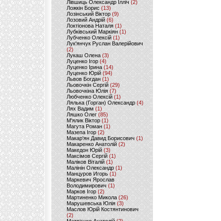
Лівшиць Олександр Ілліч
(2)
Ложкін Борис
(13)
Лозінський Віктор
(9)
Лозовий Андрій
(6)
Локтіонова Наталя
(1)
Лубківський Маркіян
(1)
Лубченко Олексій
(1)
Лук'янчук Руслан Валерійович
(2)
Лукаш Олена
(3)
Луценко Ігор
(4)
Луценко Ірина
(14)
Луценко Юрій
(94)
Львов Богдан
(1)
Льовочкін Сергій
(29)
Льовочкіна Юлія
(7)
Любченко Олексій
(1)
Лялька (Горган) Олександр
(4)
Лях Вадим
(1)
Ляшко Олег
(85)
М'ялик Віктор
(1)
Магута Роман
(1)
Мазепа Ігор
(2)
Макар'ян Давид Борисович
(1)
Макаренко Анатолій
(2)
Македон Юрій
(3)
Максімов Сергій
(1)
Маліков Віталій
(1)
Малінін Олександр
(1)
Манцуров Игорь
(1)
Маркевич Ярослав
Володимирович
(1)
Марков Ігор
(2)
Мартиненко Микола
(26)
Марушевська Юлія
(3)
Маслов Юрій Костянтинович
(2)