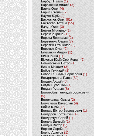
Барбул Павло
(1)
Барвіненко Віталій
(3)
Барна Олег
(4)
Барна Степан
(2)
Баулін Юрій
(2)
Бахматюк Олег
(91)
Бахтеєва Тетяна
(55)
Бачун Олег
(3)
Бейлін Михайло
(1)
Бережна Ірина
(12)
Береза Борислав
(2)
Березенко Сергій
(7)
Березкін Станіслав
(5)
Березюк Олег
(2)
Білецький Андрій
(1)
Білик Ірина
(1)
Бірюков Юрій Сергійович
(2)
Блажівський Петро
(1)
Бланк Максим
(3)
Бобов Геннадій
(2)
Бобов Геннадій Борисович
(1)
Богартирьова Раїса
(32)
Богдан Андрій
(8)
Богдан Губський
(1)
Богдан Руслан
(8)
Боголюбов Геннадій Борисович
(5)
Богомолець Ольга
(2)
Богуслаєв Вячеслав
(4)
Бойко Юрій
(13)
Бондар Віктор Васильович
(1)
Бондарєв Костянтин
(4)
Бондарчук Сергій
(1)
Бондик Валерій
(1)
Бондик Віктор
(5)
Борзов Сергiй
(2)
Борис Адамов
(1)