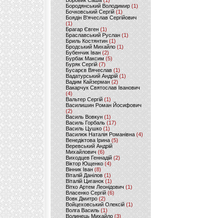
Боровик Саша
(1)
Бородянський Володимир
(1)
Бочковський Сергій
(1)
Боядін В'ячеслав Сергійович
(1)
Брагар Євген
(1)
Браславський Руслан
(1)
Бриль Костянтин
(1)
Бродський Михайло
(1)
Бубенчик Іван
(2)
Бурбак Максим
(5)
Буряк Сергій
(7)
Бусарєв Вячеслав
(1)
Вадатурський Андрій
(1)
Вадим Кайзерман
(2)
Вакарчук Святослав Іванович
(4)
Вальтер Сергій
(1)
Василишин Роман Йосифович
(2)
Василь Вовкун
(1)
Василь Горбаль
(17)
Василь Цушко
(1)
Василюк Наталія Романівна
(4)
Венедіктова Ірина
(5)
Веревський Андрій
Михайлович
(6)
Виходцев Геннадій
(2)
Віктор Ющенко
(4)
Вінник Іван
(8)
Віталій Данілов
(1)
Віталій Циганок
(1)
Вітко Артем Леонідович
(1)
Власенко Сергій
(6)
Вовк Дмитро
(2)
Войцеховський Олексій
(1)
Волга Василь
(1)
Волинець Михайло
(3)