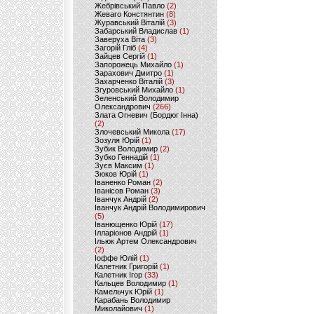
Жебрівський Павло
(2)
Жеваго Констянтин
(8)
Журавський Віталій
(3)
Забарський Владислав
(1)
Заверуха Віта
(3)
Загорій Гліб
(4)
Зайцев Сергій
(1)
Запорожець Михайло
(1)
Зарахович Дмитро
(1)
Захарченко Віталій
(3)
Згуровський Михайло
(1)
Зеленський Володимир
Олександрович
(266)
Злата Огневич (Бордюг Інна)
(2)
Злочевський Микола
(17)
Зозуля Юрій
(1)
Зубик Володимир
(2)
Зубко Геннадій
(1)
Зуєв Максим
(1)
Зюков Юрій
(1)
Іваненко Роман
(2)
Іванісов Роман
(3)
Іванчук Андрій
(2)
Іванчук Андрій Володимирович
(5)
Іванющенко Юрій
(17)
Ілларіонов Андрій
(1)
Ільюк Артем Олександрович
(2)
Іоффе Юлій
(1)
Калетник Григорій
(1)
Калетник Ігор
(33)
Кальцев Володимир
(1)
Камельчук Юрій
(1)
Карабань Володимир
Миколайович
(1)