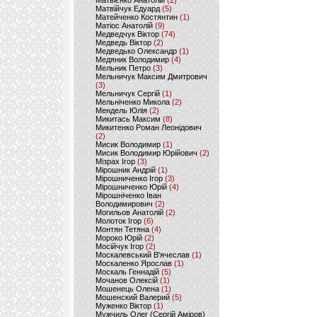
Матвієнко Анатолій
(2)
Матвійчук Едуард
(5)
Матейченко Костянтин
(1)
Матіос Анатолій
(9)
Медведчук Віктор
(74)
Медведь Віктор
(2)
Медведько Олександр
(1)
Медяник Володимир
(4)
Мельник Петро
(3)
Мельничук Максим Дмитрович
(3)
Мельничук Сергій
(1)
Мельніченко Микола
(2)
Мендель Юлія
(2)
Микитась Максим
(8)
Микитенко Роман Леонідович
(2)
Мисик Володимир
(1)
Мисик Володимир Юрійович
(2)
Мізрах Ігор
(3)
Мірошник Андрій
(1)
Мірошниченко Ігор
(3)
Мірошниченко Юрій
(4)
Мірошніченко Іван
Володимирович
(2)
Могильов Анатолій
(2)
Молоток Ігор
(6)
Монтян Тетяна
(4)
Мороко Юрій
(2)
Мосійчук Ігор
(2)
Москалевський В'ячеслав
(1)
Москаленко Ярослав
(1)
Москаль Геннадій
(5)
Мочанов Олексій
(1)
Мошенець Олена
(1)
Мошенский Валерий
(5)
Муженко Віктор
(1)
Мужчиль Олег (Сергій Аміров)