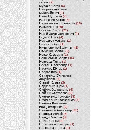
Лісник
(7)
Мураєв Євген
(6)
Нагорний Анатолій
Миколайович
(1)
Наем Мустафа
(7)
Назаренко Віктор
(3)
Наливайченко Валентин
(10)
Насалик Ігор
(9)
Насіров Роман
(21)
Негой Федір Федорович
(1)
Недава Олег
(4)
Немодрук Наталія
(1)
Низенко Олег
(1)
Ничипоренко Валентин
(1)
Німченко Василь
(2)
Новак Славомір
(1)
Новинський Вадим
(16)
Новосад Ганна
(1)
Носаль Олександр
(1)
Нусенкіс Віктор
(1)
Оверко Ігор
(1)
Овчаренко В'ячеслав
Андрійович
(1)
Огнєвіч Злата
(3)
Одарченко Юрій
(1)
Олійник Володимир
(4)
Олійник Святослав
(2)
Омельченко Григорій
(3)
Омельченко Олександр
(7)
Омелян Володимир
Володимирович
(2)
Онищенко Олександр
(15)
Оністрат Андрій
(6)
Оніщук Микола
(3)
Осика Сергій
(4)
Остафійчук Григорій
(1)
Острікова Тетяна
(1)