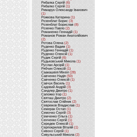
Рибалка Сергій
(6)
Рибалко Сергій
(1)
Римарук Олександр Іванович
(1)
Рожкова Катерина
(1)
Розенблат Борис
(3)
Розенблат Борислав
(8)
Розенко Павло
(2)
Романенко Геннадій
(1)
Романов Роман Анатолійович
(2)
Ротова Олена
(2)
Руденко Вадим
(1)
Руденко Геннадій
(1)
Руденко Олексій
(1)
Рудик Сергій
(6)
Рудьковський Микола
(1)
Руслан Арсірій
(1)
Рябчин Олексій
(1)
Саакашвілі Міхеіл
(28)
Савченко Надія
(50)
Савченко Олексій
(1)
Савчук Василь
(1)
Садовий Андрій
(3)
Сандлер Дмитро
(1)
Сапожко Ігор
(1)
Святаш Дмитро
(2)
Святослав Олійник
(2)
Севрюков Владислав
(1)
Семерак Остап
(1)
Семочко Сергій
(3)
Семченко Ольга
(1)
Сенченко Сергій
(1)
Середюк Олексій
(1)
Серпокрилов Віталій
(1)
Сивохо Сергій
(1)
Сивульський Микола
(2)