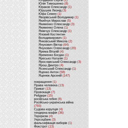
Юлдашев Сергій
(1)
Юлія Тимошенко
(8)
Юраков Олександр
(1)
Юрушев Леонід
(3)
Юфа Семен
(1)
Яворівський Володимир
(1)
Якибчук Мирослав
(5)
Якименко Олександр
(3)
Якименко Олена
(1)
Якімчук Олександр
(1)
Яловий Костянтин
Володимирович
(1)
Янковський Микола
(2)
Янукович Віктор
(64)
Янукович Олександр
(20)
Ярема Віталій
(4)
Яременко Богдан
(1)
Яресько Наталія
(1)
Ярославський Олександр
(3)
Ярош Дмитро
(4)
Ясинський Олександр
(1)
Яценко Антон
(58)
Яценюк Арсеній
(147)
покращення
(1)
Права человека
(13)
Приват
(13)
Провокація
(7)
Рейдери
(15)
російська гебня
(8)
Російсько-українська війна
(793)
Судова корупція
(4)
тендерна мафія
(36)
Тероризм
(4)
Укрсоцбанк
(3)
фальсифікація виборів
(1)
Фокстрот
(13)