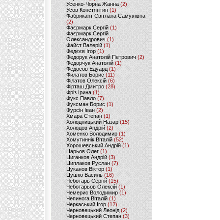
Усенко-Чорна Жанна
(2)
Усов Констянтин
(1)
Фабрикант Світлана Самуілівна
(2)
Фаєрмарк Сергій
(1)
Фаєрмарк Сергій
Олександрович
(1)
Файст Валерій
(1)
Федєєв Ігор
(1)
Федорук Анатолій Петрович
(2)
Федорчук Анатолій
(1)
Федосов Едуард
(1)
Филатов Борис
(11)
Філатов Олексій
(6)
Фірташ Дмитро
(28)
Фріз Ірина
(1)
Фукс Павло
(7)
Фуксман Борис
(1)
Фурсін Іван
(2)
Хмара Степан
(1)
Холодницький Назар
(15)
Холодов Андрій
(2)
Хоменко Володимир
(1)
Хомутиннік Віталій
(52)
Хорошевський Андрій
(1)
Царьов Олег
(1)
Циганков Андрій
(3)
Циплаков Руслан
(7)
Цуканов Віктор
(1)
Цушко Василь
(16)
Чеботарь Сергій
(15)
Чеботарьов Олексій
(1)
Чемерис Володимир
(1)
Чепинога Віталій
(1)
Черкаський Ігор
(12)
Черновецький Леонід
(2)
Черновецький Степан
(3)