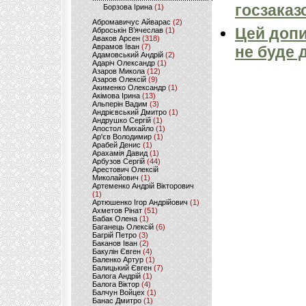
госзаказ
Борзова Ірина
(1)
Абромавичус Айварас
(2)
Цей допи
Аброськін В’ячеслав
(1)
Аваков Арсен
(318)
Аврамов Іван
(7)
не буде 
Адамовський Андрій
(2)
Адаріч Олександр
(1)
Азаров Микола
(12)
Азаров Олексій
(9)
Акименко Олександр
(1)
Акімова Ірина
(13)
Альперін Вадим
(3)
Андрієвський Дмитро
(1)
Андрушко Сергій
(1)
Апостол Михайло
(1)
Ар'єв Володимир
(1)
Арабей Денис
(1)
Арахамія Давид
(1)
Арбузов Сергій
(44)
Арестович Олексій
Миколайович
(1)
Артеменко Андрій Вікторович
(1)
Артюшенко Ігор Андрійович
(1)
Ахметов Рінат
(51)
Бабак Олена
(1)
Баганець Олексій
(6)
Багрій Петро
(3)
Баканов Іван
(2)
Бакулін Євген
(4)
Баленко Артур
(1)
Балицький Євген
(7)
Балога Андрій
(1)
Балога Віктор
(4)
Балчун Войцех
(1)
Банас Дмитро
(1)