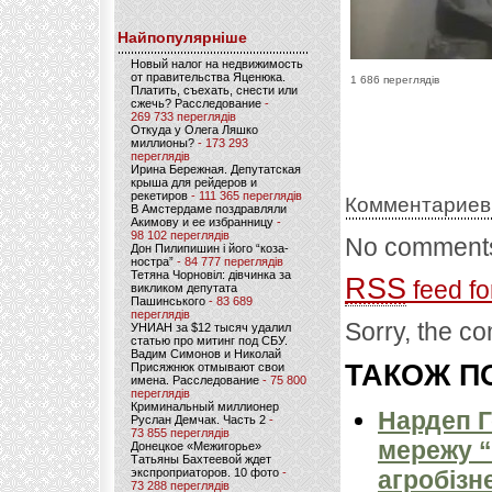
Найпопулярніше
Новый налог на недвижимость
от правительства Яценюка.
1 686 переглядів
Платить, съехать, снести или
сжечь? Расследование
-
269 733 переглядів
Откуда у Олега Ляшко
миллионы?
- 173 293
переглядів
Ирина Бережная. Депутатская
крыша для рейдеров и
рекетиров
- 111 365 переглядів
Комментариев
В Амстердаме поздравляли
Акимову и ее избранницу
-
98 102 переглядів
No comments
Дон Пилипишин і його “коза-
ностра”
- 84 777 переглядів
Тетяна Чорновіл: дівчинка за
RSS
feed fo
викликом депутата
Пашинського
- 83 689
переглядів
Sorry, the co
УНИАН за $12 тысяч удалил
статью про митинг под СБУ.
Вадим Симонов и Николай
ТАКОЖ ПО
Присяжнюк отмывают свои
имена. Расследование
- 75 800
переглядів
Криминальный миллионер
Нардеп 
Руслан Демчак. Часть 2
-
73 855 переглядів
мережу “
Донецкое «Межигорье»
Татьяны Бахтеевой ждет
экспроприаторов. 10 фото
-
агробізн
73 288 переглядів