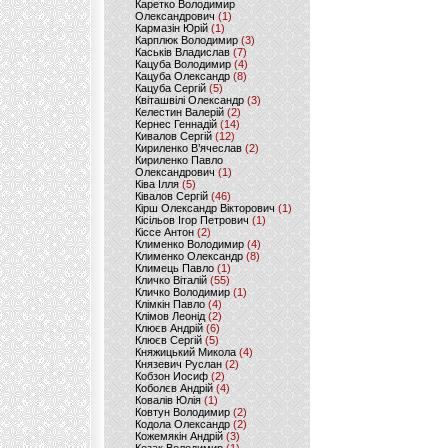
Каретко Володимир
Олександрович
(1)
Кармазін Юрій
(1)
Карплюк Володимир
(3)
Каськів Владислав
(7)
Кацуба Володимир
(4)
Кацуба Олександр
(8)
Кацуба Сергій
(5)
Квіташвілі Олександр
(3)
Келестин Валерій
(2)
Кернес Геннадій
(14)
Кивалов Сергій
(12)
Кириленко В’ячеслав
(2)
Кириленко Павло
Олександрович
(1)
Ківа Ілля
(5)
Ківалов Сергій
(46)
Кірш Олександр Вікторович
(1)
Кісільов Ігор Петрович
(1)
Кіссе Антон
(2)
Клименко Володимир
(4)
Клименко Олександр
(8)
Климець Павло
(1)
Кличко Віталій
(55)
Кличко Володимир
(1)
Клімкін Павло
(4)
Клімов Леонід
(2)
Клюєв Андрій
(6)
Клюєв Сергій
(5)
Княжицький Микола
(4)
Князевич Руслан
(2)
Кобзон Иосиф
(2)
Коболєв Андрій
(4)
Ковалів Юлія
(1)
Ковтун Володимир
(2)
Кодола Олександр
(2)
Кожемякін Андрій
(3)