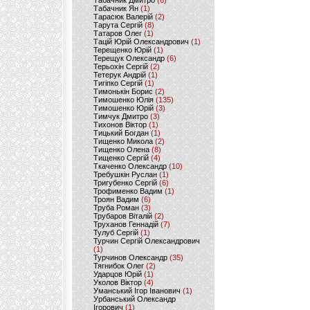
Табачник Дмитро
(6)
Табачник Ян
(1)
Тарасюк Валерій
(2)
Тарута Сергій
(8)
Татаров Олег
(1)
Тацій Юрій Олександрович
(1)
Терещенко Юрій
(1)
Терещук Олександр
(6)
Терьохін Сергій
(2)
Тетерук Андрій
(1)
Тигіпко Сергій
(1)
Тимонькін Борис
(2)
Тимошенко Юлія
(135)
Тимошенко Юрій
(3)
Тимчук Дмитро
(3)
Тихонов Віктор
(1)
Тицький Богдан
(1)
Тищенко Микола
(2)
Тищенко Олена
(8)
Тищенко Сергій
(4)
Ткаченко Олександр
(10)
Требушкін Руслан
(1)
Тригубенко Сергій
(6)
Трофименко Вадим
(1)
Троян Вадим
(6)
Труба Роман
(3)
Трубаров Віталій
(2)
Труханов Геннадій
(7)
Тулуб Сергій
(1)
Турчин Сергій Олександрович
(1)
Турчинов Олександр
(35)
Тягнибок Олег
(2)
Ударцов Юрій
(1)
Уколов Віктор
(4)
Уманський Ігор Іванович
(1)
Урбанський Олександр
Ігорович
(1)