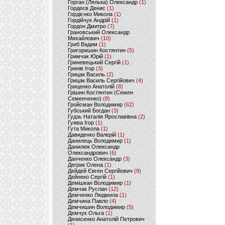
Горган (Лялька) Олександр
(1)
Гордеєв Денис
(1)
Гордієнко Микола
(1)
Гордійчук Андрій
(1)
Гордон Дмитро
(7)
Грановський Олександр
Михайлович
(10)
Гриб Вадим
(1)
Григоришин Костянтин
(5)
Гримчак Юрій
(1)
Гриневецький Сергій
(1)
Гринів Ігор
(3)
Грицак Василь
(2)
Грицак Василь Сергійович
(4)
Гриценко Анатолій
(8)
Грішин Костянтин (Семен
Семенченко)
(8)
Гройсман Володимир
(62)
Губський Богдан
(3)
Гудзь Наталія Ярославівна
(2)
Гужва Ігор
(1)
Гута Микола
(1)
Давиденко Валерій
(1)
Данилець Володимир
(1)
Данилюк Олександр
Олександрович
(6)
Данченко Олександр
(3)
Дегрик Олена
(1)
Дейдей Євген Сергійович
(9)
Дейнеко Сергій
(1)
Демішкан Володимир
(1)
Демчак Руслан
(12)
Демченко Людмила
(1)
Демчина Павло
(4)
Демчишин Володимир
(5)
Демчук Ольга
(1)
Денисенко Анатолій Петрович