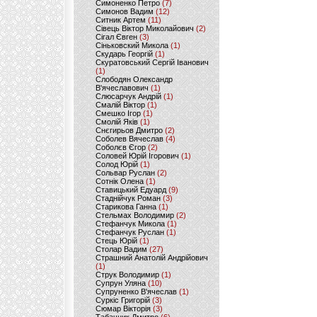
Симоненко Петро
(7)
Симонов Вадим
(12)
Ситник Артем
(11)
Сівець Віктор Миколайович
(2)
Сігал Євген
(3)
Сіньковский Микола
(1)
Скударь Георгій
(1)
Скуратовський Сергій Іванович
(1)
Слободян Олександр
В'ячеславович
(1)
Слюсарчук Андрій
(1)
Смалій Віктор
(1)
Смешко Ігор
(1)
Смолій Яків
(1)
Снєгирьов Дмитро
(2)
Соболев Вячеслав
(4)
Соболєв Єгор
(2)
Соловей Юрій Ігорович
(1)
Солод Юрій
(1)
Сольвар Руслан
(2)
Сотнік Олена
(1)
Ставицький Едуард
(9)
Стаднійчук Роман
(3)
Старикова Ганна
(1)
Стельмах Володимир
(2)
Стефанчук Микола
(1)
Стефанчук Руслан
(1)
Стець Юрій
(1)
Столар Вадим
(27)
Страшний Анатолій Андрійович
(1)
Струк Володимир
(1)
Супрун Уляна
(10)
Супруненко В'ячеслав
(1)
Суркіс Григорій
(3)
Сюмар Вікторія
(3)