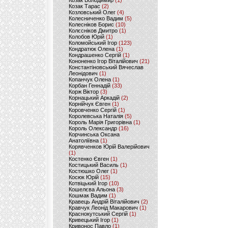
Козак Володимир
(1)
Козак Тарас
(2)
Козловський Олег
(4)
Колесниченко Вадим
(5)
Колесніков Борис
(10)
Колєсніков Дмитро
(1)
Колобов Юрій
(1)
Коломойський Ігор
(123)
Кондратюк Олена
(1)
Кондрашенко Сергій
(1)
Кононенко Ігор Віталійович
(21)
Константіновський Вячеслав
Леонідович
(1)
Копанчук Олена
(1)
Корбан Геннадій
(33)
Корж Віктор
(3)
Корнацький Аркадій
(2)
Корнійчук Євген
(1)
Коровченко Сергій
(1)
Королевська Наталія
(5)
Король Марія Григорівна
(1)
Король Олександр
(16)
Корчинська Оксана
Анатоліївна
(1)
Корявченков Юрій Валерійович
(1)
Костенко Євген
(1)
Костицький Василь
(1)
Костюшко Олег
(1)
Косюк Юрій
(15)
Котвіцький Ігор
(10)
Кошелєва Альона
(3)
Кошмак Вадим
(1)
Кравець Андрій Віталійович
(2)
Кравчук Леонід Макарович
(1)
Краснокутський Сергій
(1)
Кривецький Ігор
(1)
Кривонос Павло
(1)