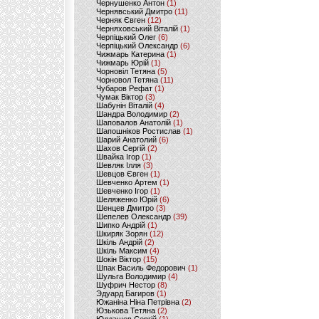
Чернушенко Антон
(1)
Чернявський Дмитро
(11)
Черняк Євген
(12)
Черняховський Віталій
(1)
Черпіцький Олег
(6)
Черпіцький Олександр
(6)
Чижмарь Катерина
(1)
Чижмарь Юрій
(1)
Чорновіл Тетяна
(5)
Чорновол Тетяна
(11)
Чубаров Рефат
(1)
Чумак Віктор
(3)
Шабунін Віталій
(4)
Шандра Володимир
(2)
Шаповалов Анатолій
(1)
Шапошніков Ростислав
(1)
Шарий Анатолий
(6)
Шахов Сергій
(2)
Швайка Ігор
(1)
Шевляк Ілля
(3)
Шевцов Євген
(1)
Шевченко Артем
(1)
Шевченко Ігор
(1)
Шеляженко Юрій
(6)
Шенцев Дмитро
(3)
Шепелев Олександр
(39)
Шипко Андрій
(1)
Шкиряк Зорян
(12)
Шкіль Андрій
(2)
Шкіль Максим
(4)
Шокін Віктор
(15)
Шпак Василь Федорович
(1)
Шульга Володимир
(4)
Шуфрич Нестор
(8)
Эдуард Багиров
(1)
Южаніна Ніна Петрівна
(2)
Юзькова Тетяна
(2)