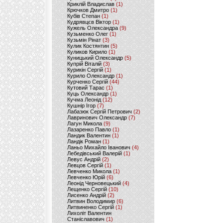
Криклій Владислав
(1)
Крючков Дмитро
(1)
Кубів Степан
(1)
Кудрявцєв Віктор
(1)
Кужель Олександра
(9)
Кузьменко Олег
(1)
Кузьмін Рінат
(3)
Кулик Костянтин
(5)
Куликов Кирило
(1)
Куницький Олександр
(5)
Купрій Віталій
(3)
Курикін Сергій
(1)
Курило Олександр
(1)
Курченко Сергій
(44)
Кутовий Тарас
(1)
Куць Олександр
(1)
Кучма Леонід
(12)
Кушнір Ігор
(7)
Лабазюк Сергій Петрович
(2)
Лавринович Олександр
(7)
Лагун Микола
(9)
Лазаренко Павло
(1)
Ландик Валентин
(1)
Ландік Роман
(1)
Ланьо Михайло Іванович
(4)
Лебедівський Валерій
(1)
Левус Андрій
(2)
Левцов Сергій
(1)
Левченко Микола
(1)
Левченко Юрій
(6)
Леонід Черновецький
(4)
Лещенко Сергій
(10)
Лисенко Андрій
(2)
Литвин Володимир
(6)
Литвиненко Сергій
(1)
Лихоліт Валентин
Станіславович
(1)