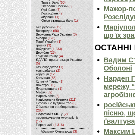
Приватбанк
(50)
Сбербанк России
(3)
Мажор-по
Укрінбанк
(7)
Укрсоцбанк
(2)
Розсліду
Фідобанк
(1)
Юніон стандард банк
(1)
Маріуполь
Без рубрики
(19)
Безпредєл
(56)
що їх зр
Верховна Рада України
(3)
вибори
(128)
Герої України
(1)
ОСТАННІ
гривня
(3)
Дайджест
(1 233)
Дерибан
(25)
епідемія грипу
(4)
Вадим Ст
ЄДАПС: приватизація України
(5)
Оболоні
казнокрадство
(1)
контрабанда
(2)
корупція
(123)
Нардеп 
Кримінал
(55)
Кутовий Тарас
(1)
мережу “
Лохотрон
(5)
Луценківщина
(1)
Мафія
(32)
агробізн
Наркомафія
(3)
Національна безпека
(211)
російськ
Незаконне будівництво
(6)
Обмеження свободи слова
(283)
пісню, щ
Педофіли з БЮТу
(2)
переслідування журналістів
ґвалтува
(17)
Персоналії
(4 316)
Максим 
Абдуллін Олександр
(3)