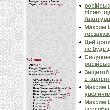
Мегадекларация Антона
російськ
Яценко
- 72 091 переглядів
пісню, щ
ґвалтува
Максим 
госзаказ
Цей допи
не буде 
Свідченн
Рубрики
російськ
CБУ
(64)
Dragon Capital
(1)
Защитой 
афери "Укргазбанка"
(1)
банківські афери
(96)
ставлен
CityCommerce Bank
(1)
Union Standard Bank
(2)
VAB Банк
(13)
Максим Ш
Банк "Фінансова ініціатива"
(3)
Банк Кредит Дніпро
(1)
увеличил
Банк Національний кредит
(3)
Банк Фінанси та кредит
(1)
Дельта Банк
(3)
Максим Ш
Евробанк
(2)
Експобанк
(1)
переобу
Ощадбанк
(5)