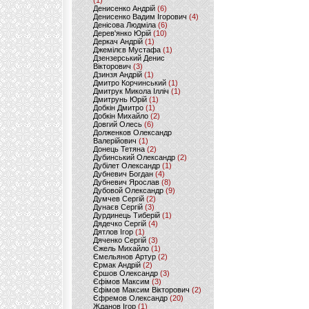
(1)
Денисенко Андрій
(6)
Денисенко Вадим Ігорович
(4)
Денісова Людміла
(6)
Дерев'янко Юрій
(10)
Деркач Андрій
(1)
Джемілєв Мустафа
(1)
Дзензерський Денис
Вікторович
(3)
Дзинзя Андрій
(1)
Дмитро Корчинський
(1)
Дмитрук Микола Ілліч
(1)
Дмитрунь Юрій
(1)
Добкін Дмитро
(1)
Добкін Михайло
(2)
Довгий Олесь
(6)
Долженков Олександр
Валерійович
(1)
Донець Тетяна
(2)
Дубинський Олександр
(2)
Дубілет Олександр
(1)
Дубневич Богдан
(4)
Дубневич Ярослав
(8)
Дубовой Олександр
(9)
Думчев Сергій
(2)
Дунаєв Сергій
(3)
Дурдинець Тиберій
(1)
Дядечко Сергій
(4)
Дятлов Ігор
(1)
Дяченко Сергій
(3)
Єжель Михайло
(1)
Ємельянов Артур
(2)
Єрмак Андрій
(2)
Єршов Олександр
(3)
Єфімов Максим
(3)
Єфімов Максим Вікторович
(2)
Єфремов Олександр
(20)
Жданов Ігор
(1)