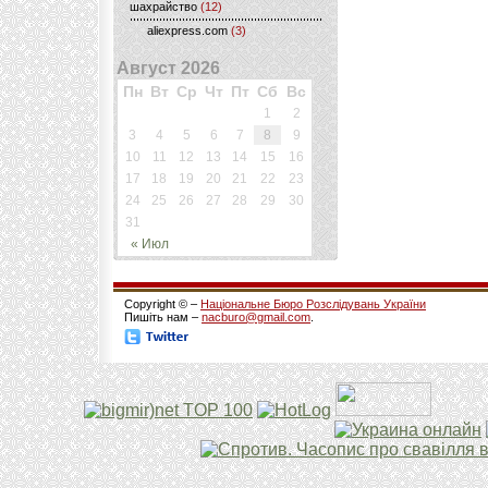
шахрайство
(12)
aliexpress.com
(3)
Август 2026
Пн
Вт
Ср
Чт
Пт
Сб
Вс
1
2
3
4
5
6
7
8
9
10
11
12
13
14
15
16
17
18
19
20
21
22
23
24
25
26
27
28
29
30
31
« Июл
Copyright © –
Національне Бюро Розслідувань України
Пишіть нам –
nacburo@gmail.com
.