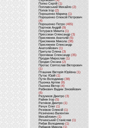
Сергійович
(4)
Попко Сергій
(1)
Поплавський Михайло
(2)
Попов Ігор
(2)
Порошенко Марина
(1)
Порошенко Олексій Петрович
(4)
Порошенко Петро
(465)
Портнов Андрій
(9)
Потураєв Микита
(1)
Прессман Олександр
(3)
Присяжнюк Анатолій
(5)
Присяжнюк Микола
(38)
Присяжнюк Олександр
Анатолійович
(1)
Притула Олена
(3)
Прогнімак Олександр
(35)
Продан Мирослав
(1)
Продан Оксана
(2)
Протас Святослав Вікторович
(1)
Пташник Вікторія Юріївна
(1)
Путас Юрій
(1)
Путін Володимир
(38)
Пшонка Артем
(8)
Пшонка Віктор
(4)
Рабінович Вадим Зіновійович
(6)
Разумков Дмитро
(3)
Райнін Ігор
(5)
Ратніков Дмитро
(1)
Рачук Олег
(1)
Резніков Олексій
(1)
Резніченко Валентин
Михайлович
(1)
Речинський Станіслав
(1)
Рибак Володимир
(1)
Рибаков Микола
(1)