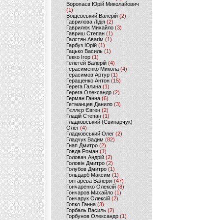
Воропаєв Юрій Миколайович
(1)
Вощевський Валерій
(2)
Гаврилова Лідія
(2)
Гаврилюк Михайло
(3)
Гавриш Степан
(1)
Галстян Авагім
(1)
Гарбуз Юрій
(1)
Гацько Василь
(1)
Гекко Ігор
(1)
Гелетей Валерій
(4)
Герасименко Микола
(4)
Герасимов Артур
(1)
Геращенко Антон
(15)
Герега Галина
(1)
Герега Олександр
(2)
Герман Ганна
(6)
Гетманцев Данило
(3)
Гєллєр Євген
(2)
Гладій Степан
(1)
Гладковський (Свинарчук)
Олег
(4)
Гладковський Олег
(2)
Гладчук Вадим
(82)
Гнап Дмитро
(2)
Говда Роман
(1)
Головач Андрій
(2)
Головін Дмитро
(2)
Голубов Дмитро
(1)
Гольдарб Максим
(1)
Гонтарева Валерія
(47)
Гончаренко Олексій
(8)
Гончаров Михайло
(1)
Гончарук Олексій
(2)
Гопко Ганна
(3)
Горбаль Василь
(2)
Горбунов Олександр
(1)