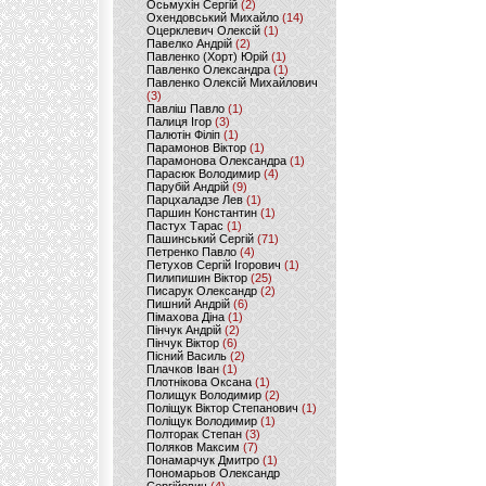
Осьмухін Сергій
(2)
Охендовський Михайло
(14)
Оцерклевич Олексій
(1)
Павелко Андрій
(2)
Павленко (Хорт) Юрій
(1)
Павленко Олександра
(1)
Павленко Олексій Михайлович
(3)
Павліш Павло
(1)
Палиця Ігор
(3)
Палютін Філіп
(1)
Парамонов Віктор
(1)
Парамонова Олександра
(1)
Парасюк Володимир
(4)
Парубій Андрій
(9)
Парцхаладзе Лев
(1)
Паршин Константин
(1)
Пастух Тарас
(1)
Пашинський Сергій
(71)
Петренко Павло
(4)
Петухов Сергій Ігорович
(1)
Пилипишин Віктор
(25)
Писарук Олександр
(2)
Пишний Андрій
(6)
Пімахова Діна
(1)
Пінчук Андрій
(2)
Пінчук Віктор
(6)
Пісний Василь
(2)
Плачков Іван
(1)
Плотнікова Оксана
(1)
Полищук Володимир
(2)
Поліщук Віктор Степанович
(1)
Поліщук Володимир
(1)
Полторак Степан
(3)
Поляков Максим
(7)
Понамарчук Дмитро
(1)
Пономарьов Олександр