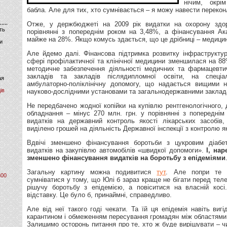
нічим, окрі
бабла. Але для тих, хто сумнівається – я можу навести перекон
Отже, у держбюджеті на 2009 рік видатки на охорону здо
ть
порівнянні з попереднім роком на 3,48%, а фінансування Ак
майже на 28%. Якщо комусь здається, що це дрібниці – медицин
и
Але йдемо далі. Фінансова підтримка розвитку інфраструктур
сфері профілактичної та клінічної медицини зменшилася на 8
методичне забезпечення діяльності медичних та фармацевт
закладів та закладів післядипломної освіти, на спеціал
ая
амбулаторно-поліклінічну допомогу, що надається вищими 
ів
науково-дослідними установами та загальнодержавними заклад
Не передбачено жодної копійки на купівлю рентгенологічного, 
обладнання – мінус 270 млн. грн. у порівнянні з попередні
видатків на державний контроль якості лікарських засобів
виділено грошей на діяльність Державної інспекції з контролю як
Вдвічі зменшено фінансування боротьби з цукровим діабе
видатків на закупівлю автомобілів «швидкої допомоги».
І, нар
зменшено фінансування видатків на боротьбу з епідеміями
Загальну картину можна подивитися
тут
. Але попри те 
800
сумніватися у тому, що Юлі б зараз краще не бігати перед тел
рішучу боротьбу з епідемією, а повіситися на власній кос
відставку. Це було б, принаймні, справедливо.
Але від неї такого годі чекати. Та їй ця епідемія навіть виг
карантином і обмеженням пересування громадян між областями
Залишимо осторонь питання про те, хто ж буде вирішувати – 