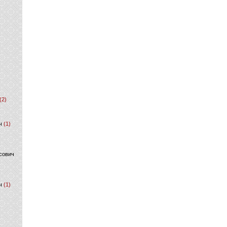
(2)
ч
(1)
сович
ч
(1)