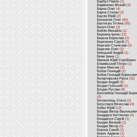
Барбул Павло
(1)
Барвіненко Віталій
(3)
Барна Олег
(4)
Барна Степан
(2)
Баулін Юрій
(2)
Бахматюк Олег
(91)
Бахтеєва Тетяна
(55)
Бачун Олег
(3)
Бейлін Михайло
(1)
Бережна Ірина
(12)
Береза Борислав
(2)
Березенко Сергій
(7)
Березкін Станіслав
(5)
Березюк Олег
(2)
Білецький Андрій
(1)
Білик Ірина
(1)
Бірюков Юрій Сергійович
Блажівський Петро
(1)
Бланк Максим
(3)
Бобов Геннадій
(2)
Бобов Геннадій Борисови
Богартирьова Раїса
(32)
Богдан Андрій
(8)
Богдан Губський
(1)
Богдан Руслан
(8)
Боголюбов Геннадій Бори
(5)
Богомолець Ольга
(2)
Богуслаєв Вячеслав
(4)
Бойко Юрій
(13)
Бондар Віктор Васильови
Бондарєв Костянтин
(4)
Бондарчук Сергій
(1)
Бондик Валерій
(1)
Бондик Віктор
(5)
Борзов Сергiй
(2)
Борис Адамов
(1)