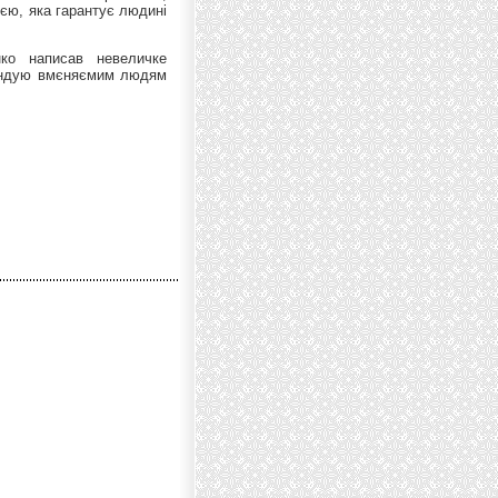
ією, яка гарантує людині
нко написав невеличке
ендую вмєняємим людям