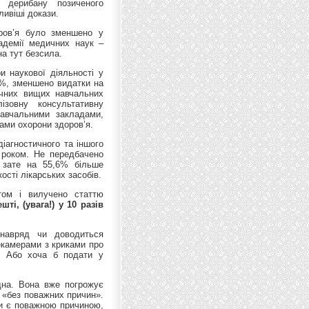
м дерибану позиченого
ливіші докази.
ров’я було зменшено у
адемії медичних наук –
а тут безсила.
и наукової діяльності у
8%, зменшено видатки на
ичних вищих навчальних
ізовну консультативну
навчальними закладами,
ами охорони здоров’я.
діагностичного та іншого
м роком. Не передбачено
, зате на 55,6% більше
ості лікарських засобів.
том і вилучено статтю
ешті, (увага!) у 10 разів
.
навряд чи доводиться
екамерами з криками про
і. Або хоча б подати у
ідна. Вона вже погрожує
 «без поважних причин».
чи є поважною причиною,