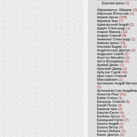
Борзова Ірина
(1)
Абромавичус Айварас
(2
Аброськін В’ячеслав
(1)
Аваков Арсен
(318)
Аврамов Іван
(7)
Адамовський Андрій
(2)
Адаріч Олександр
(1)
Азаров Микола
(12)
Азаров Олексій
(9)
Акименко Олександр
(1)
Акімова Ірина
(13)
Альперін Вадим
(3)
Андрієвський Дмитро
(1)
Андрушко Сергій
(1)
Апостол Михайло
(1)
Ар'єв Володимир
(1)
Арабей Денис
(1)
Арахамія Давид
(1)
Арбузов Сергій
(44)
Арестович Олексій
Миколайович
(1)
Артеменко Андрій Віктор
(1)
Артюшенко Ігор Андрійов
Ахметов Рінат
(51)
Бабак Олена
(1)
Баганець Олексій
(6)
Багрій Петро
(3)
Баканов Іван
(2)
Бакулін Євген
(4)
Баленко Артур
(1)
Балицький Євген
(7)
Балога Андрій
(1)
Балога Віктор
(4)
Балчун Войцех
(1)
Банас Дмитро
(1)