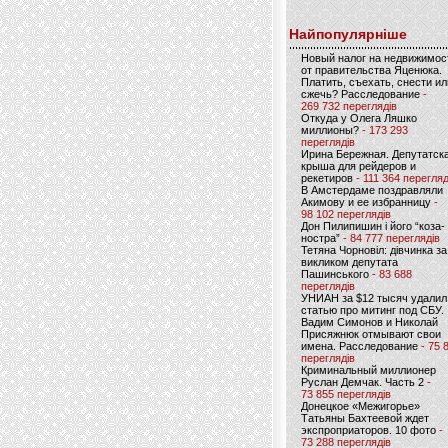
Найпопулярніше
Новый налог на недвижимос
от правительства Яценюка.
Платить, съехать, снести ил
сжечь? Расследование
-
269 732 переглядів
Откуда у Олега Ляшко
миллионы?
- 173 293
переглядів
Ирина Бережная. Депутатск
крыша для рейдеров и
рекетиров
- 111 364 перегляд
В Амстердаме поздравляли
Акимову и ее избранницу
-
98 102 переглядів
Дон Пилипишин і його “коза-
ностра”
- 84 777 переглядів
Тетяна Чорновіл: дівчинка за
викликом депутата
Пашинського
- 83 688
переглядів
УНИАН за $12 тысяч удалил
статью про митинг под СБУ.
Вадим Симонов и Николай
Присяжнюк отмывают свои
имена. Расследование
- 75 
переглядів
Криминальный миллионер
Руслан Демчак. Часть 2
-
73 855 переглядів
Донецкое «Межигорье»
Татьяны Бахтеевой ждет
экспроприаторов. 10 фото
-
73 288 переглядів