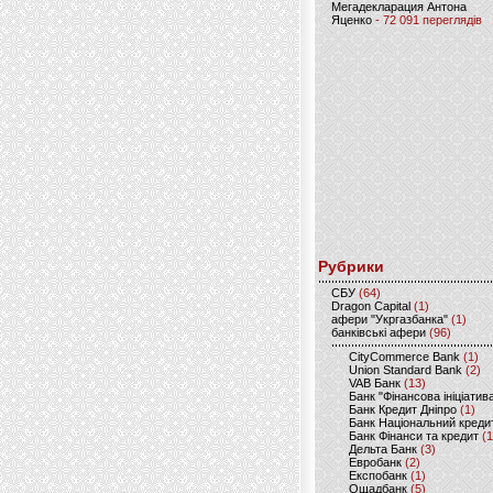
Мегадекларация Антона
Яценко
- 72 091 переглядів
Рубрики
CБУ
(64)
Dragon Capital
(1)
афери "Укргазбанка"
(1)
банківські афери
(96)
CityCommerce Bank
(1)
Union Standard Bank
(2)
VAB Банк
(13)
Банк "Фінансова ініціатив
Банк Кредит Дніпро
(1)
Банк Національний креди
Банк Фінанси та кредит
(1
Дельта Банк
(3)
Евробанк
(2)
Експобанк
(1)
Ощадбанк
(5)