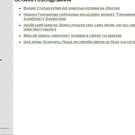
ОСТАННІ РОЗСЛІДУВАННЯ
Вадим Столар купив дві земельні ділянки на Оболоні
Нардеп Гончаренко побудував масштабну мережу “Гончаренко
агробізнесу Бахматюка
російський шансон. Вони слухали таку саму пісню, що ось гр
поки ґвалтували її
Максим Шкиль укрепляет позиции в сфере госзаказов
Цей допис блокують. Наша русофобія ніколи не буде достат
и