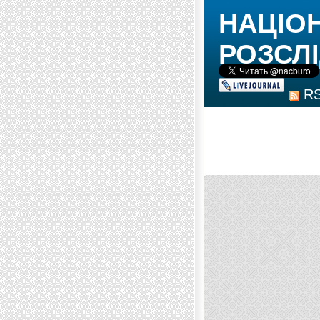
НАЦІО
РОЗСЛІ
R