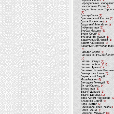
Боровик Саша
(1)
Бородянський Володими
Бочковський Сергій
(1)
Боядін В'ячеслав Сергійо
(1)
Брагар Євген
(1)
Браславський Руслан
(1)
Бриль Костянтин
(1)
Бродський Михайло
(1)
Бубенчик Іван
(2)
Бурбак Максим
(5)
Буряк Сергій
(7)
Бусарєв Вячеслав
(1)
Вадатурський Андрій
(1)
Вадим Кайзерман
(2)
Вакарчук Святослав Іван
(4)
Вальтер Сергій
(1)
Василишин Роман Йоси
(2)
Василь Вовкун
(1)
Василь Горбаль
(17)
Василь Цушко
(1)
Василюк Наталія Романів
Венедіктова Ірина
(5)
Веревський Андрій
Михайлович
(6)
Виходцев Геннадій
(2)
Віктор Ющенко
(4)
Вінник Іван
(8)
Віталій Данілов
(1)
Віталій Циганок
(1)
Вітко Артем Леонідович
(
Власенко Сергій
(6)
Вовк Дмитро
(2)
Войцеховський Олексій
(
Волга Василь
(1)
Волинець Михайло
(3)