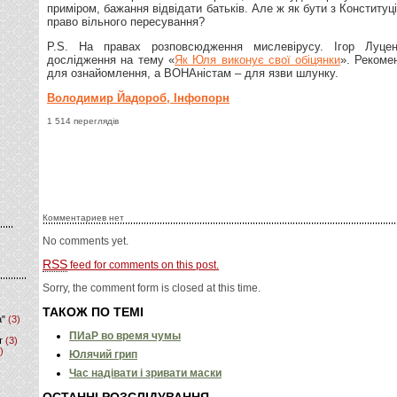
приміром, бажання відвідати батьків. Але ж як бути з Конституц
право вільного пересування?
P.S. На правах розповсюдження мислевірусу. Ігор Луце
дослідження на тему «
Як Юля виконує свої обіцянки
». Реком
для ознайомлення, а ВОНАністам – для язви шлунку.
Володимир Йадороб, Iнфопорн
1 514 переглядів
Комментариев нет
No comments yet.
RSS
feed for comments on this post.
Sorry, the comment form is closed at this time.
ТАКОЖ ПО ТЕМІ
а"
(3)
ПИаР во время чумы
т
(3)
)
Юлячий грип
Час надівати і зривати маски