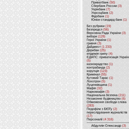
Приватбанк
(50)
Сбербанк России
(3)
Укрінбанк
(7)
Укрсоцбанк
(2)
Фідобанк
(1)
Юніон стандард банк
(1)
Без рубрики
(19)
Безпредєл
(56)
Верховна Рада України
(3)
вибори
(128)
Герої України
(1)
гривня
(3)
Дайджест
(1 233)
Дерибан
(25)
епідемія грипу
(4)
ЄДАПС: приватизація Україн
(5)
казнокрадство
(1)
контрабанда
(2)
корупція
(123)
Кримінал
(55)
Кутовий Тарас
(1)
Лохотрон
(5)
Луценківщина
(1)
Мафія
(32)
Наркомафія
(3)
Національна безпека
(211)
Незаконне будівництво
(6)
Обмеження свободи слова
(283)
Педофіли з БЮТу
(2)
переслідування журналістів
(17)
Персоналії
(4 316)
Абдуллін Олександр
(3)