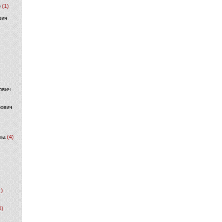
р
(1)
вич
ович
фович
на
(4)
1)
1)