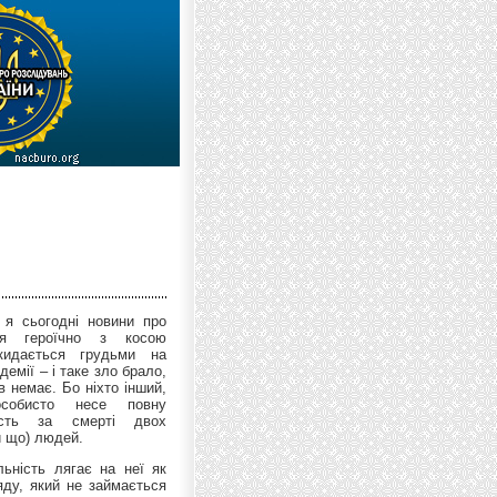
 я сьогодні новини про
я героїчно з косою
кидається грудьми на
демії – і таке зло брало,
 немає. Бо ніхто інший,
собисто несе повну
ність за смерті двох
и що) людей.
льність лягає на неї як
яду, який не займається