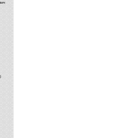
вич
)