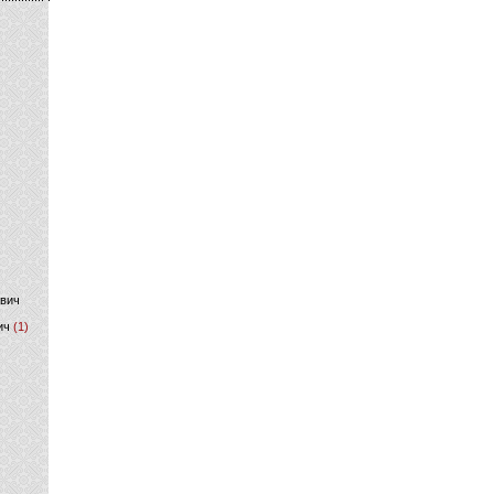
)
ович
ич
(1)