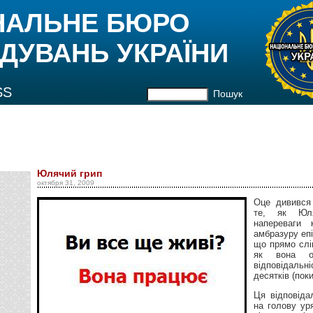
НАЛЬНЕ БЮРО
ДУВАНЬ УКРАЇНИ
SS
Пошук
Юлячий грип
октября 31, 2009
Оце дивився
те, як Юл
напереваги 
амбразуру епі
що прямо слів
як вона о
відповідаль
десятків (пок
Ця відповіда
на голову ур