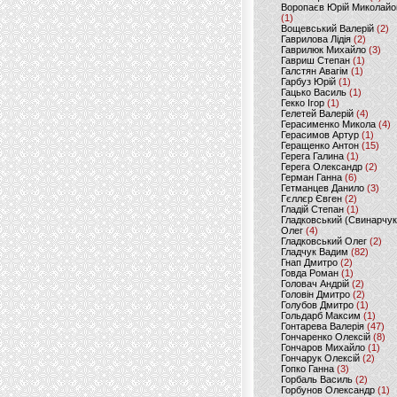
Воропаєв Юрій Миколайо
(1)
Вощевський Валерій
(2)
Гаврилова Лідія
(2)
Гаврилюк Михайло
(3)
Гавриш Степан
(1)
Галстян Авагім
(1)
Гарбуз Юрій
(1)
Гацько Василь
(1)
Гекко Ігор
(1)
Гелетей Валерій
(4)
Герасименко Микола
(4)
Герасимов Артур
(1)
Геращенко Антон
(15)
Герега Галина
(1)
Герега Олександр
(2)
Герман Ганна
(6)
Гетманцев Данило
(3)
Гєллєр Євген
(2)
Гладій Степан
(1)
Гладковський (Свинарчук
Олег
(4)
Гладковський Олег
(2)
Гладчук Вадим
(82)
Гнап Дмитро
(2)
Говда Роман
(1)
Головач Андрій
(2)
Головін Дмитро
(2)
Голубов Дмитро
(1)
Гольдарб Максим
(1)
Гонтарева Валерія
(47)
Гончаренко Олексій
(8)
Гончаров Михайло
(1)
Гончарук Олексій
(2)
Гопко Ганна
(3)
Горбаль Василь
(2)
Горбунов Олександр
(1)