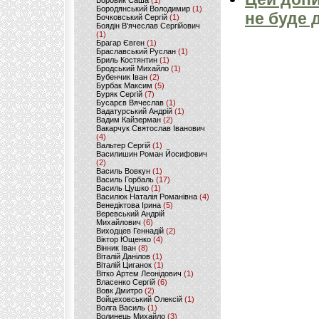
Боровик Саша
(1)
Бородянський Володимир
(1)
не буде 
Бочковський Сергій
(1)
Боядін В'ячеслав Сергійович
(1)
Брагар Євген
(1)
Браславський Руслан
(1)
Бриль Костянтин
(1)
Бродський Михайло
(1)
Бубенчик Іван
(2)
Бурбак Максим
(5)
Буряк Сергій
(7)
Бусарєв Вячеслав
(1)
Вадатурський Андрій
(1)
Вадим Кайзерман
(2)
Вакарчук Святослав Іванович
(4)
Вальтер Сергій
(1)
Василишин Роман Йосифович
(2)
Василь Вовкун
(1)
Василь Горбаль
(17)
Василь Цушко
(1)
Василюк Наталія Романівна
(4)
Венедіктова Ірина
(5)
Веревський Андрій
Михайлович
(6)
Виходцев Геннадій
(2)
Віктор Ющенко
(4)
Вінник Іван
(8)
Віталій Данілов
(1)
Віталій Циганок
(1)
Вітко Артем Леонідович
(1)
Власенко Сергій
(6)
Вовк Дмитро
(2)
Войцеховський Олексій
(1)
Волга Василь
(1)
Волинець Михайло
(3)