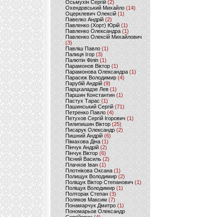
Осьмухін Сергій
(2)
Охендовський Михайло
(14)
Оцерклевич Олексій
(1)
Павелко Андрій
(2)
Павленко (Хорт) Юрій
(1)
Павленко Олександра
(1)
Павленко Олексій Михайлович
(3)
Павліш Павло
(1)
Палиця Ігор
(3)
Палютін Філіп
(1)
Парамонов Віктор
(1)
Парамонова Олександра
(1)
Парасюк Володимир
(4)
Парубій Андрій
(9)
Парцхаладзе Лев
(1)
Паршин Константин
(1)
Пастух Тарас
(1)
Пашинський Сергій
(71)
Петренко Павло
(4)
Петухов Сергій Ігорович
(1)
Пилипишин Віктор
(25)
Писарук Олександр
(2)
Пишний Андрій
(6)
Пімахова Діна
(1)
Пінчук Андрій
(2)
Пінчук Віктор
(6)
Пісний Василь
(2)
Плачков Іван
(1)
Плотнікова Оксана
(1)
Полищук Володимир
(2)
Поліщук Віктор Степанович
(1)
Поліщук Володимир
(1)
Полторак Степан
(3)
Поляков Максим
(7)
Понамарчук Дмитро
(1)
Пономарьов Олександр