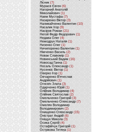
Лісник
(7)
Мураєв Євген
(6)
Нагорний Анатолій
Миколайович
(1)
Наем Мустафа
(7)
Назаренко Віктор
(3)
Наливайченко Валентин
(10)
Насалик Ігор
(9)
Насіров Роман
(21)
Негой Федір Федорович
(1)
Недава Олег
(4)
Немодрук Наталія
(1)
Низенко Олег
(1)
Ничипоренко Валентин
(1)
Німченко Василь
(2)
Новак Славомір
(1)
Новинський Вадим
(16)
Новосад Ганна
(1)
Носаль Олександр
(1)
Нусенкіс Віктор
(1)
Оверко Ігор
(1)
Овчаренко В'ячеслав
Андрійович
(1)
Огнєвіч Злата
(3)
Одарченко Юрій
(1)
Олійник Володимир
(4)
Олійник Святослав
(2)
Омельченко Григорій
(3)
Омельченко Олександр
(7)
Омелян Володимир
Володимирович
(2)
Онищенко Олександр
(15)
Оністрат Андрій
(6)
Оніщук Микола
(3)
Осика Сергій
(4)
Остафійчук Григорій
(1)
Острікова Тетяна
(1)