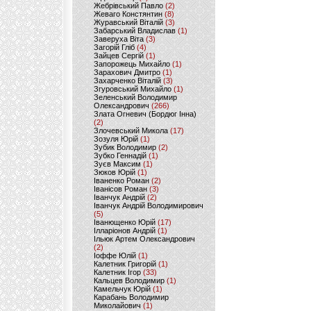
Жебрівський Павло
(2)
Жеваго Констянтин
(8)
Журавський Віталій
(3)
Забарський Владислав
(1)
Заверуха Віта
(3)
Загорій Гліб
(4)
Зайцев Сергій
(1)
Запорожець Михайло
(1)
Зарахович Дмитро
(1)
Захарченко Віталій
(3)
Згуровський Михайло
(1)
Зеленський Володимир
Олександрович
(266)
Злата Огневич (Бордюг Інна)
(2)
Злочевський Микола
(17)
Зозуля Юрій
(1)
Зубик Володимир
(2)
Зубко Геннадій
(1)
Зуєв Максим
(1)
Зюков Юрій
(1)
Іваненко Роман
(2)
Іванісов Роман
(3)
Іванчук Андрій
(2)
Іванчук Андрій Володимирович
(5)
Іванющенко Юрій
(17)
Ілларіонов Андрій
(1)
Ільюк Артем Олександрович
(2)
Іоффе Юлій
(1)
Калетник Григорій
(1)
Калетник Ігор
(33)
Кальцев Володимир
(1)
Камельчук Юрій
(1)
Карабань Володимир
Миколайович
(1)