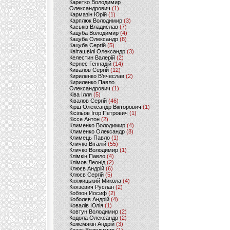
Каретко Володимир
Олександрович
(1)
Кармазін Юрій
(1)
Карплюк Володимир
(3)
Каськів Владислав
(7)
Кацуба Володимир
(4)
Кацуба Олександр
(8)
Кацуба Сергій
(5)
Квіташвілі Олександр
(3)
Келестин Валерій
(2)
Кернес Геннадій
(14)
Кивалов Сергій
(12)
Кириленко В’ячеслав
(2)
Кириленко Павло
Олександрович
(1)
Ківа Ілля
(5)
Ківалов Сергій
(46)
Кірш Олександр Вікторович
(1)
Кісільов Ігор Петрович
(1)
Кіссе Антон
(2)
Клименко Володимир
(4)
Клименко Олександр
(8)
Климець Павло
(1)
Кличко Віталій
(55)
Кличко Володимир
(1)
Клімкін Павло
(4)
Клімов Леонід
(2)
Клюєв Андрій
(6)
Клюєв Сергій
(5)
Княжицький Микола
(4)
Князевич Руслан
(2)
Кобзон Иосиф
(2)
Коболєв Андрій
(4)
Ковалів Юлія
(1)
Ковтун Володимир
(2)
Кодола Олександр
(2)
Кожемякін Андрій
(3)