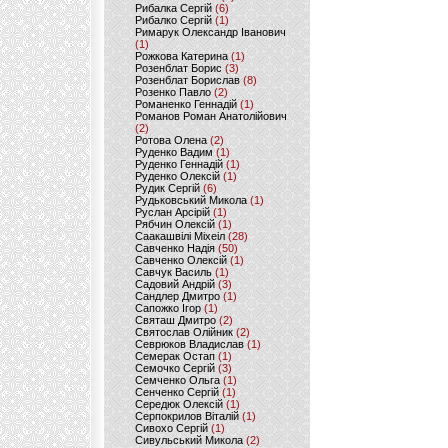
Рибалка Сергій
(6)
Рибалко Сергій
(1)
Римарук Олександр Іванович
(1)
Рожкова Катерина
(1)
Розенблат Борис
(3)
Розенблат Борислав
(8)
Розенко Павло
(2)
Романенко Геннадій
(1)
Романов Роман Анатолійович
(2)
Ротова Олена
(2)
Руденко Вадим
(1)
Руденко Геннадій
(1)
Руденко Олексій
(1)
Рудик Сергій
(6)
Рудьковський Микола
(1)
Руслан Арсірій
(1)
Рябчин Олексій
(1)
Саакашвілі Міхеіл
(28)
Савченко Надія
(50)
Савченко Олексій
(1)
Савчук Василь
(1)
Садовий Андрій
(3)
Сандлер Дмитро
(1)
Сапожко Ігор
(1)
Святаш Дмитро
(2)
Святослав Олійник
(2)
Севрюков Владислав
(1)
Семерак Остап
(1)
Семочко Сергій
(3)
Семченко Ольга
(1)
Сенченко Сергій
(1)
Середюк Олексій
(1)
Серпокрилов Віталій
(1)
Сивохо Сергій
(1)
Сивульський Микола
(2)