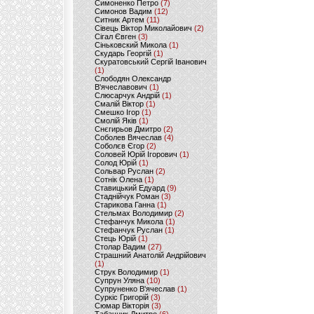
Симоненко Петро
(7)
Симонов Вадим
(12)
Ситник Артем
(11)
Сівець Віктор Миколайович
(2)
Сігал Євген
(3)
Сіньковский Микола
(1)
Скударь Георгій
(1)
Скуратовський Сергій Іванович
(1)
Слободян Олександр
В'ячеславович
(1)
Слюсарчук Андрій
(1)
Смалій Віктор
(1)
Смешко Ігор
(1)
Смолій Яків
(1)
Снєгирьов Дмитро
(2)
Соболев Вячеслав
(4)
Соболєв Єгор
(2)
Соловей Юрій Ігорович
(1)
Солод Юрій
(1)
Сольвар Руслан
(2)
Сотнік Олена
(1)
Ставицький Едуард
(9)
Стаднійчук Роман
(3)
Старикова Ганна
(1)
Стельмах Володимир
(2)
Стефанчук Микола
(1)
Стефанчук Руслан
(1)
Стець Юрій
(1)
Столар Вадим
(27)
Страшний Анатолій Андрійович
(1)
Струк Володимир
(1)
Супрун Уляна
(10)
Супруненко В'ячеслав
(1)
Суркіс Григорій
(3)
Сюмар Вікторія
(3)