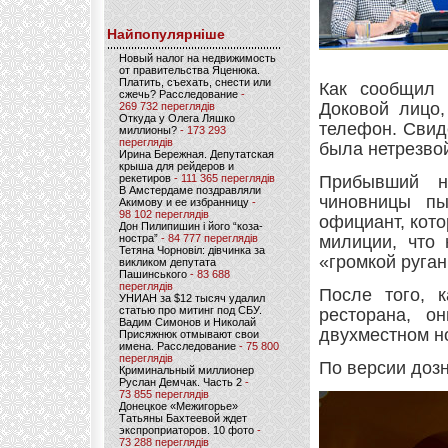
Найпопулярніше
Новый налог на недвижимость
от правительства Яценюка.
Платить, съехать, снести или
Как сообщил 
сжечь? Расследование
-
Доковой лицо,
269 732 переглядів
Откуда у Олега Ляшко
телефон. Свид
миллионы?
- 173 293
переглядів
была нетрезвой
Ирина Бережная. Депутатская
крыша для рейдеров и
рекетиров
- 111 365 переглядів
Прибывший н
В Амстердаме поздравляли
чиновницы пы
Акимову и ее избранницу
-
98 102 переглядів
официант, кото
Дон Пилипишин і його “коза-
ностра”
- 84 777 переглядів
милиции, что 
Тетяна Чорновіл: дівчинка за
«громкой руган
викликом депутата
Пашинського
- 83 688
переглядів
После того, 
УНИАН за $12 тысяч удалил
статью про митинг под СБУ.
ресторана, о
Вадим Симонов и Николай
двухместном н
Присяжнюк отмывают свои
имена. Расследование
- 75 800
переглядів
По версии доз
Криминальный миллионер
Руслан Демчак. Часть 2
-
73 855 переглядів
Донецкое «Межигорье»
Татьяны Бахтеевой ждет
экспроприаторов. 10 фото
-
73 288 переглядів