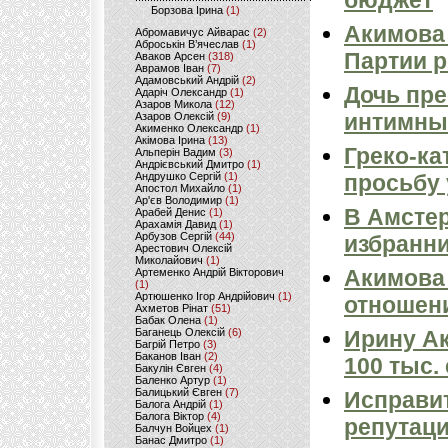
бюджет
Борзова Ірина
(1)
Акимова
Абромавичус Айварас
(2)
Аброськін В’ячеслав
(1)
Партии 
Аваков Арсен
(318)
Аврамов Іван
(7)
Адамовський Андрій
(2)
Дочь пре
Адаріч Олександр
(1)
Азаров Микола
(12)
интимные
Азаров Олексій
(9)
Акименко Олександр
(1)
Акімова Ірина
(13)
Греко-ка
Альперін Вадим
(3)
Андрієвський Дмитро
(1)
Андрушко Сергій
(1)
просьбу 
Апостол Михайло
(1)
Ар'єв Володимир
(1)
В Амстер
Арабей Денис
(1)
Арахамія Давид
(1)
Арбузов Сергій
(44)
избранн
Арестович Олексій
Миколайович
(1)
Акимова 
Артеменко Андрій Вікторович
(1)
Артюшенко Ігор Андрійович
(1)
отношен
Ахметов Рінат
(51)
Бабак Олена
(1)
Баганець Олексій
(6)
Ирину Ак
Багрій Петро
(3)
Баканов Іван
(2)
100 тыс.
Бакулін Євген
(4)
Баленко Артур
(1)
Балицький Євген
(7)
Исправит
Балога Андрій
(1)
Балога Віктор
(4)
репутац
Балчун Войцех
(1)
Банас Дмитро
(1)