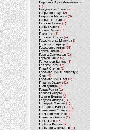
Воропаєв Юрій Миколайович
(1)
Вощевський Валерій
(2)
Гаврилова Лідія
(2)
Гаврилюк Михайло
(3)
Гавриш Степан
(1)
Галстян Авагім
(1)
Гарбуз Юрій
(1)
Гацько Василь
(1)
Гекко Ігор
(1)
Гелетей Валерій
(4)
Герасименко Микола
(4)
Герасимов Артур
(1)
Геращенко Антон
(15)
Герега Галина
(1)
Герега Олександр
(2)
Герман Ганна
(6)
Гетманцев Данило
(3)
Гєллєр Євген
(2)
Гладій Степан
(1)
Гладковський (Свинарчук)
Олег
(4)
Гладковський Олег
(2)
Гладчук Вадим
(82)
Гнап Дмитро
(2)
Говда Роман
(1)
Головач Андрій
(2)
Головін Дмитро
(2)
Голубов Дмитро
(1)
Гольдарб Максим
(1)
Гонтарева Валерія
(47)
Гончаренко Олексій
(8)
Гончаров Михайло
(1)
Гончарук Олексій
(2)
Гопко Ганна
(3)
Горбаль Василь
(2)
Горбунов Олександр
(1)