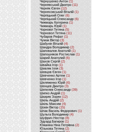
Чернушенко Антон
(1)
Чернявський Дмитро
(11)
Черняк Євген
(12)
Черняховський Віталій
(1)
Черпіцький Олег
(6)
Черпіцький Олександр
(6)
Чижмарь Катерина
(1)
Чижмарь Юрій
(1)
Чорновіл Тетяна
(5)
Чорновол Тетяна
(11)
Чубаров Рефат
(1)
Чумак Віктор
(3)
Шабунін Віталій
(4)
Шандра Володимир
(2)
Шаповалов Анатолій
(1)
Шапошніков Ростислав
(1)
Шарий Анатолий
(6)
Шахов Сергій
(2)
Швайка Ігор
(1)
Шевляк Ілля
(3)
Шевцов Євген
(1)
Шевченко Артем
(1)
Шевченко Ігор
(1)
Шеляженко Юрій
(6)
Шенцев Дмитро
(3)
Шепелев Олександр
(39)
Шипко Андрій
(1)
Шкиряк Зорян
(12)
Шкіль Андрій
(2)
Шкіль Максим
(4)
Шокін Віктор
(15)
Шпак Василь Федорович
(1)
Шульга Володимир
(4)
Шуфрич Нестор
(8)
Эдуард Багиров
(1)
Южаніна Ніна Петрівна
(2)
Юзькова Тетяна
(2)