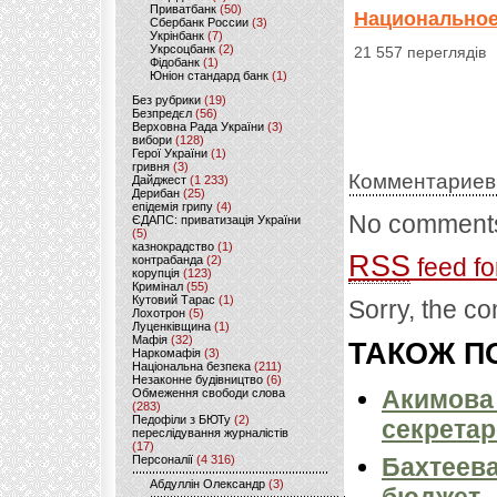
Приватбанк
(50)
Национальное
Сбербанк России
(3)
Укрінбанк
(7)
Укрсоцбанк
(2)
21 557 переглядів
Фідобанк
(1)
Юніон стандард банк
(1)
Без рубрики
(19)
Безпредєл
(56)
Верховна Рада України
(3)
вибори
(128)
Герої України
(1)
гривня
(3)
Комментариев
Дайджест
(1 233)
Дерибан
(25)
епідемія грипу
(4)
No comments
ЄДАПС: приватизація України
(5)
казнокрадство
(1)
RSS
контрабанда
(2)
feed fo
корупція
(123)
Кримінал
(55)
Кутовий Тарас
(1)
Sorry, the co
Лохотрон
(5)
Луценківщина
(1)
Мафія
(32)
ТАКОЖ ПО
Наркомафія
(3)
Національна безпека
(211)
Незаконне будівництво
(6)
Акимова 
Обмеження свободи слова
(283)
Педофіли з БЮТу
(2)
секретар
переслідування журналістів
(17)
Персоналії
(4 316)
Бахтеева
Абдуллін Олександр
(3)