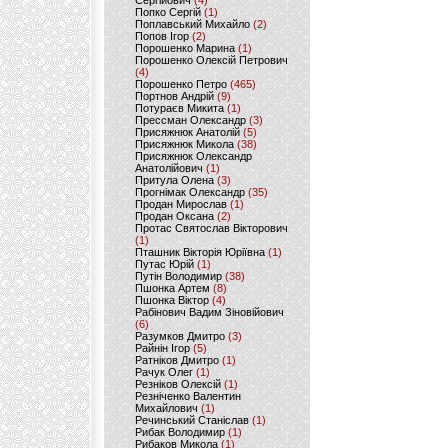
Сергійович
(4)
Попко Сергій
(1)
Поплавський Михайло
(2)
Попов Ігор
(2)
Порошенко Марина
(1)
Порошенко Олексій Петрович
(4)
Порошенко Петро
(465)
Портнов Андрій
(9)
Потураєв Микита
(1)
Прессман Олександр
(3)
Присяжнюк Анатолій
(5)
Присяжнюк Микола
(38)
Присяжнюк Олександр
Анатолійович
(1)
Притула Олена
(3)
Прогнімак Олександр
(35)
Продан Мирослав
(1)
Продан Оксана
(2)
Протас Святослав Вікторович
(1)
Пташник Вікторія Юріївна
(1)
Путас Юрій
(1)
Путін Володимир
(38)
Пшонка Артем
(8)
Пшонка Віктор
(4)
Рабінович Вадим Зіновійович
(6)
Разумков Дмитро
(3)
Райнін Ігор
(5)
Ратніков Дмитро
(1)
Рачук Олег
(1)
Резніков Олексій
(1)
Резніченко Валентин
Михайлович
(1)
Речинський Станіслав
(1)
Рибак Володимир
(1)
Рибаков Микола
(1)