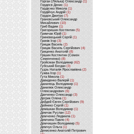
Горган (Лялька) Олександр
(1)
Гордеєв Денис
(1)
Гордієнко Микола
(1)
Гордійчук Андрій
(1)
Гордон Дмитро
(7)
Грановський Олександр
Михайлович
(10)
Гриб Вадим
(1)
Григоришин Костянтин
(5)
Гримчак Юрій
(1)
Гриневецький Сергій
(1)
Гринів Ігор
(3)
Грицак Василь
(2)
Грицак Василь Сергійович
(4)
Гриценко Анатолій
(8)
Грішин Костянтин (Семен
Семенченко)
(8)
Гройсман Володимир
(62)
Губський Богдан
(3)
Гудзь Наталія Ярославівна
(2)
Гужва Ігор
(1)
Гута Микола
(1)
Давиденко Валерій
(1)
Данилець Володимир
(1)
Данилюк Олександр
Олександрович
(6)
Данченко Олександр
(3)
Дегрик Олена
(1)
Дейдей Євген Сергійович
(9)
Дейнеко Сергій
(1)
Демішкан Володимир
(1)
Демчак Руслан
(12)
Демченко Людмила
(1)
Демчина Павло
(4)
Демчишин Володимир
(5)
Демчук Ольга
(1)
Денисенко Анатолій Петрович