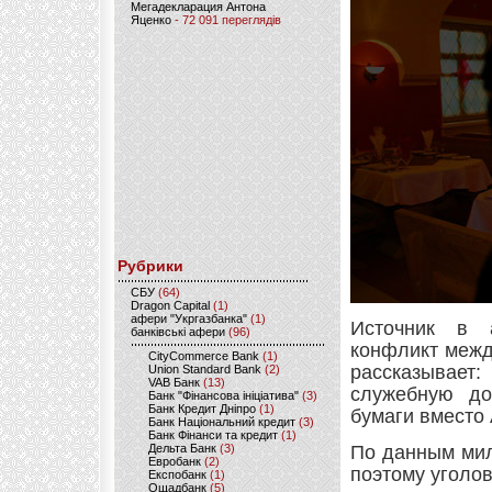
Мегадекларация Антона
Яценко
- 72 091 переглядів
Рубрики
CБУ
(64)
Dragon Capital
(1)
афери "Укргазбанка"
(1)
Источник в а
банківські афери
(96)
конфликт межд
CityCommerce Bank
(1)
рассказывает:
Union Standard Bank
(2)
VAB Банк
(13)
служебную до
Банк "Фінансова ініціатива"
(3)
Банк Кредит Дніпро
(1)
бумаги вместо 
Банк Національний кредит
(3)
Банк Фінанси та кредит
(1)
Дельта Банк
(3)
По данным мил
Евробанк
(2)
поэтому уголов
Експобанк
(1)
Ощадбанк
(5)