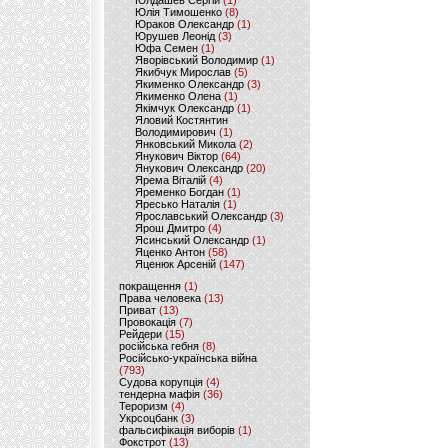
Юлдашев Сергій
(1)
Юлія Тимошенко
(8)
Юраков Олександр
(1)
Юрушев Леонід
(3)
Юфа Семен
(1)
Яворівський Володимир
(1)
Якибчук Мирослав
(5)
Якименко Олександр
(3)
Якименко Олена
(1)
Якімчук Олександр
(1)
Яловий Костянтин
Володимирович
(1)
Янковський Микола
(2)
Янукович Віктор
(64)
Янукович Олександр
(20)
Ярема Віталій
(4)
Яременко Богдан
(1)
Яресько Наталія
(1)
Ярославський Олександр
(3)
Ярош Дмитро
(4)
Ясинський Олександр
(1)
Яценко Антон
(58)
Яценюк Арсеній
(147)
покращення
(1)
Права человека
(13)
Приват
(13)
Провокація
(7)
Рейдери
(15)
російська гебня
(8)
Російсько-українська війна
(793)
Судова корупція
(4)
тендерна мафія
(36)
Тероризм
(4)
Укрсоцбанк
(3)
фальсифікація виборів
(1)
Фокстрот
(13)