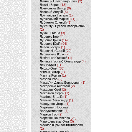
Лівшиць Олександр Ілліч
(2)
Ложкін Борис
(13)
Лозінський Віктор
(9)
Лозовий Андрій
(6)
Локтіонова Наталя
(1)
Лубківський Маркіян
(1)
Лубченко Олексій
(1)
Лук'янчук Руслан Валерійович
(2)
Лукаш Олена
(3)
Луценко Ігор
(4)
Луценко Ірина
(14)
Луценко Юрій
(94)
Львов Богдан
(1)
Льовочкін Сергій
(29)
Льовочкіна Юлія
(7)
Любченко Олексій
(1)
Лялька (Горган) Олександр
(4)
Лях Вадим
(1)
Ляшко Олег
(85)
М'ялик Віктор
(1)
Магута Роман
(1)
Мазепа Ігор
(2)
Макар'ян Давид Борисович
(1)
Макаренко Анатолій
(2)
Македон Юрій
(3)
Максімов Сергій
(1)
Маліков Віталій
(1)
Малінін Олександр
(1)
Манцуров Игорь
(1)
Маркевич Ярослав
Володимирович
(1)
Марков Ігор
(2)
Мартиненко Микола
(26)
Марушевська Юлія
(3)
Маслов Юрій Костянтинович
(2)