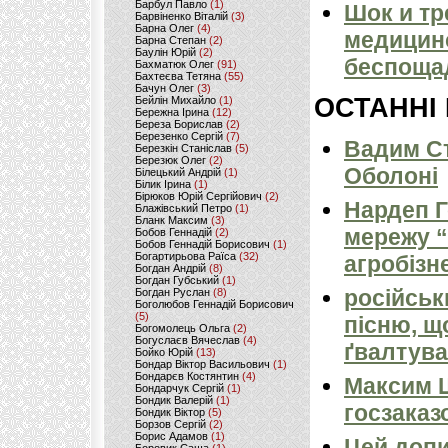
Барбул Павло
(1)
Шок и тр
Барвіненко Віталій
(3)
Барна Олег
(4)
медицин
Барна Степан
(2)
Баулін Юрій
(2)
беспоща
Бахматюк Олег
(91)
Бахтеєва Тетяна
(55)
Бачун Олег
(3)
ОСТАННІ
Бейлін Михайло
(1)
Бережна Ірина
(12)
Береза Борислав
(2)
Березенко Сергій
(7)
Вадим Ст
Березкін Станіслав
(5)
Березюк Олег
(2)
Оболоні
Білецький Андрій
(1)
Білик Ірина
(1)
Бірюков Юрій Сергійович
(2)
Нардеп 
Блажівський Петро
(1)
Бланк Максим
(3)
мережу “
Бобов Геннадій
(2)
Бобов Геннадій Борисович
(1)
Богартирьова Раїса
(32)
агробізн
Богдан Андрій
(8)
Богдан Губський
(1)
російськ
Богдан Руслан
(8)
Боголюбов Геннадій Борисович
(5)
пісню, щ
Богомолець Ольга
(2)
Богуслаєв Вячеслав
(4)
ґвалтува
Бойко Юрій
(13)
Бондар Віктор Васильович
(1)
Бондарєв Костянтин
(4)
Максим 
Бондарчук Сергій
(1)
Бондик Валерій
(1)
госзаказ
Бондик Віктор
(5)
Борзов Сергiй
(2)
Борис Адамов
(1)
Цей допи