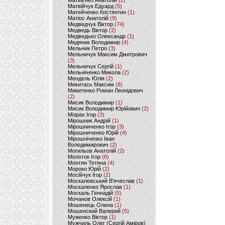
Матвієнко Анатолій
(2)
Матвійчук Едуард
(5)
Матейченко Костянтин
(1)
Матіос Анатолій
(9)
Медведчук Віктор
(74)
Медведь Віктор
(2)
Медведько Олександр
(1)
Медяник Володимир
(4)
Мельник Петро
(3)
Мельничук Максим Дмитрович
(3)
Мельничук Сергій
(1)
Мельніченко Микола
(2)
Мендель Юлія
(2)
Микитась Максим
(8)
Микитенко Роман Леонідович
(2)
Мисик Володимир
(1)
Мисик Володимир Юрійович
(2)
Мізрах Ігор
(3)
Мірошник Андрій
(1)
Мірошниченко Ігор
(3)
Мірошниченко Юрій
(4)
Мірошніченко Іван
Володимирович
(2)
Могильов Анатолій
(2)
Молоток Ігор
(6)
Монтян Тетяна
(4)
Мороко Юрій
(2)
Мосійчук Ігор
(2)
Москалевський В'ячеслав
(1)
Москаленко Ярослав
(1)
Москаль Геннадій
(5)
Мочанов Олексій
(1)
Мошенець Олена
(1)
Мошенский Валерий
(5)
Муженко Віктор
(1)
Мужчиль Олег (Сергій Аміров)