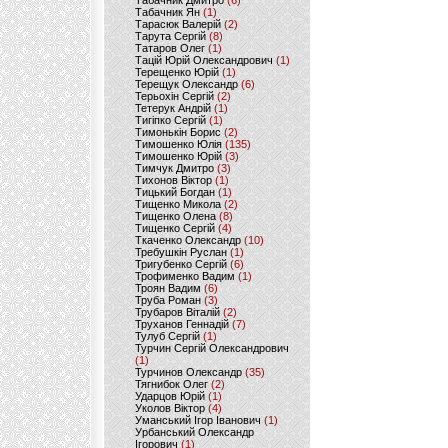
Табачник Дмитро
(6)
Табачник Ян
(1)
Тарасюк Валерій
(2)
Тарута Сергій
(8)
Татаров Олег
(1)
Тацій Юрій Олександрович
(1)
Терещенко Юрій
(1)
Терещук Олександр
(6)
Терьохін Сергій
(2)
Тетерук Андрій
(1)
Тигіпко Сергій
(1)
Тимонькін Борис
(2)
Тимошенко Юлія
(135)
Тимошенко Юрій
(3)
Тимчук Дмитро
(3)
Тихонов Віктор
(1)
Тицький Богдан
(1)
Тищенко Микола
(2)
Тищенко Олена
(8)
Тищенко Сергій
(4)
Ткаченко Олександр
(10)
Требушкін Руслан
(1)
Тригубенко Сергій
(6)
Трофименко Вадим
(1)
Троян Вадим
(6)
Труба Роман
(3)
Трубаров Віталій
(2)
Труханов Геннадій
(7)
Тулуб Сергій
(1)
Турчин Сергій Олександрович
(1)
Турчинов Олександр
(35)
Тягнибок Олег
(2)
Ударцов Юрій
(1)
Уколов Віктор
(4)
Уманський Ігор Іванович
(1)
Урбанський Олександр
Ігорович
(1)