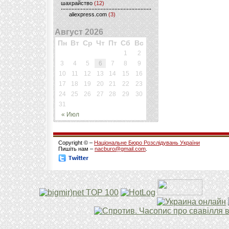
шахрайство
(12)
aliexpress.com
(3)
Август 2026
Пн
Вт
Ср
Чт
Пт
Сб
Вс
1
2
3
4
5
6
7
8
9
10
11
12
13
14
15
16
17
18
19
20
21
22
23
24
25
26
27
28
29
30
31
« Июл
Copyright © –
Національне Бюро Розслідувань України
Пишіть нам –
nacburo@gmail.com
.