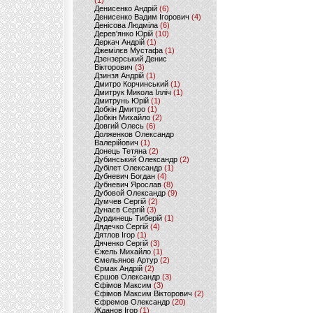
(1)
Денисенко Андрій
(6)
Денисенко Вадим Ігорович
(4)
Денісова Людміла
(6)
Дерев'янко Юрій
(10)
Деркач Андрій
(1)
Джемілєв Мустафа
(1)
Дзензерський Денис
Вікторович
(3)
Дзинзя Андрій
(1)
Дмитро Корчинський
(1)
Дмитрук Микола Ілліч
(1)
Дмитрунь Юрій
(1)
Добкін Дмитро
(1)
Добкін Михайло
(2)
Довгий Олесь
(6)
Долженков Олександр
Валерійович
(1)
Донець Тетяна
(2)
Дубинський Олександр
(2)
Дубілет Олександр
(1)
Дубневич Богдан
(4)
Дубневич Ярослав
(8)
Дубовой Олександр
(9)
Думчев Сергій
(2)
Дунаєв Сергій
(3)
Дурдинець Тиберій
(1)
Дядечко Сергій
(4)
Дятлов Ігор
(1)
Дяченко Сергій
(3)
Єжель Михайло
(1)
Ємельянов Артур
(2)
Єрмак Андрій
(2)
Єршов Олександр
(3)
Єфімов Максим
(3)
Єфімов Максим Вікторович
(2)
Єфремов Олександр
(20)
Жданов Ігор
(1)