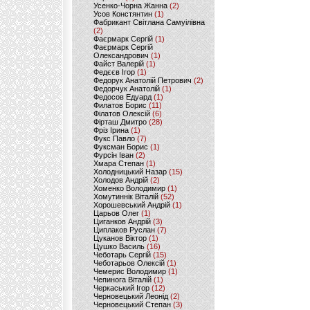
Усенко-Чорна Жанна
(2)
Усов Констянтин
(1)
Фабрикант Світлана Самуілівна
(2)
Фаєрмарк Сергій
(1)
Фаєрмарк Сергій
Олександрович
(1)
Файст Валерій
(1)
Федєєв Ігор
(1)
Федорук Анатолій Петрович
(2)
Федорчук Анатолій
(1)
Федосов Едуард
(1)
Филатов Борис
(11)
Філатов Олексій
(6)
Фірташ Дмитро
(28)
Фріз Ірина
(1)
Фукс Павло
(7)
Фуксман Борис
(1)
Фурсін Іван
(2)
Хмара Степан
(1)
Холодницький Назар
(15)
Холодов Андрій
(2)
Хоменко Володимир
(1)
Хомутиннік Віталій
(52)
Хорошевський Андрій
(1)
Царьов Олег
(1)
Циганков Андрій
(3)
Циплаков Руслан
(7)
Цуканов Віктор
(1)
Цушко Василь
(16)
Чеботарь Сергій
(15)
Чеботарьов Олексій
(1)
Чемерис Володимир
(1)
Чепинога Віталій
(1)
Черкаський Ігор
(12)
Черновецький Леонід
(2)
Черновецький Степан
(3)