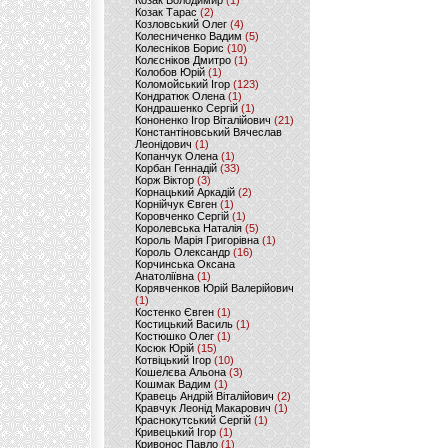
Козак Володимир
(1)
Козак Тарас
(2)
Козловський Олег
(4)
Колесниченко Вадим
(5)
Колесніков Борис
(10)
Колєсніков Дмитро
(1)
Колобов Юрій
(1)
Коломойський Ігор
(123)
Кондратюк Олена
(1)
Кондрашенко Сергій
(1)
Кононенко Ігор Віталійович
(21)
Константіновський Вячеслав
Леонідович
(1)
Копанчук Олена
(1)
Корбан Геннадій
(33)
Корж Віктор
(3)
Корнацький Аркадій
(2)
Корнійчук Євген
(1)
Коровченко Сергій
(1)
Королевська Наталія
(5)
Король Марія Григорівна
(1)
Король Олександр
(16)
Корчинська Оксана
Анатоліївна
(1)
Корявченков Юрій Валерійович
(1)
Костенко Євген
(1)
Костицький Василь
(1)
Костюшко Олег
(1)
Косюк Юрій
(15)
Котвіцький Ігор
(10)
Кошелєва Альона
(3)
Кошмак Вадим
(1)
Кравець Андрій Віталійович
(2)
Кравчук Леонід Макарович
(1)
Краснокутський Сергій
(1)
Кривецький Ігор
(1)
Кривонос Павло
(1)