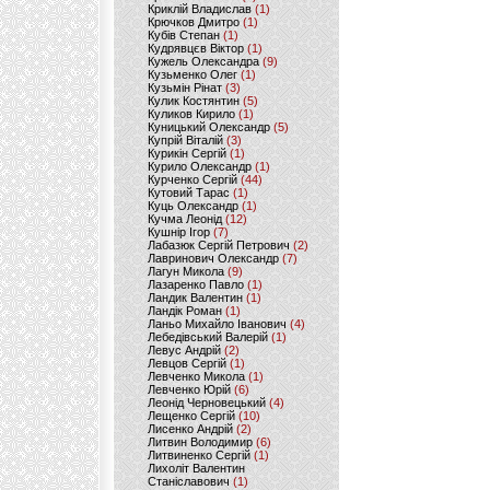
Криклій Владислав
(1)
Крючков Дмитро
(1)
Кубів Степан
(1)
Кудрявцєв Віктор
(1)
Кужель Олександра
(9)
Кузьменко Олег
(1)
Кузьмін Рінат
(3)
Кулик Костянтин
(5)
Куликов Кирило
(1)
Куницький Олександр
(5)
Купрій Віталій
(3)
Курикін Сергій
(1)
Курило Олександр
(1)
Курченко Сергій
(44)
Кутовий Тарас
(1)
Куць Олександр
(1)
Кучма Леонід
(12)
Кушнір Ігор
(7)
Лабазюк Сергій Петрович
(2)
Лавринович Олександр
(7)
Лагун Микола
(9)
Лазаренко Павло
(1)
Ландик Валентин
(1)
Ландік Роман
(1)
Ланьо Михайло Іванович
(4)
Лебедівський Валерій
(1)
Левус Андрій
(2)
Левцов Сергій
(1)
Левченко Микола
(1)
Левченко Юрій
(6)
Леонід Черновецький
(4)
Лещенко Сергій
(10)
Лисенко Андрій
(2)
Литвин Володимир
(6)
Литвиненко Сергій
(1)
Лихоліт Валентин
Станіславович
(1)