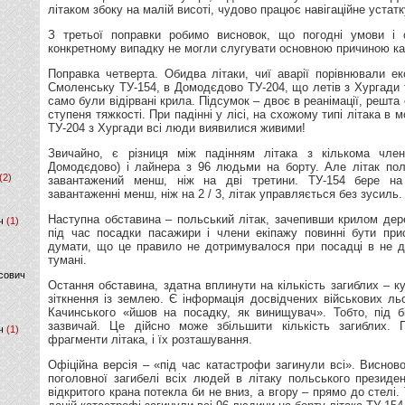
літаком збоку на малій висоті, чудово працює навігаційне устат
З третьої поправки робимо висновок, що погодні умови і 
конкретному випадку не могли слугувати основною причиною к
Поправка четверта. Обидва літаки, чиї аварії порівнювали ек
Смоленську ТУ-154, в Домодєдово ТУ-204, що летів з Хургади т
само були відірвані крила. Підсумок – двоє в реанімації, решта
ступеня тяжкості. При падінні у лісі, на схожому типі літака в
ТУ-204 з Хургади всі люди виявилися живими!
Звичайно, є різниця між падінням літака з кількома член
Домодєдово) і лайнера з 96 людьми на борту. Але літак пол
(2)
завантажений менш, ніж на дві третини. ТУ-154 бере н
завантаженні менш, ніж на 2 / 3, літак управляється без зусиль.
Наступна обставина – польський літак, зачепивши крилом дер
ч
(1)
під час посадки пасажири і члени екіпажу повинні бути при
думати, що це правило не дотримувалося при посадці в не д
тумані.
сович
Остання обставина, здатна вплинути на кількість загиблих – к
зіткнення із землею. Є інформація досвідчених військових ль
Качинського «йшов на посадку, як винищувач». Тобто, під б
зазвичай. Це дійсно може збільшити кількість загиблих. 
ч
(1)
фрагменти літака, і їх розташування.
Офіційна версія – «під час катастрофи загинули всі». Висновок
поголовної загибелі всіх людей в літаку польського президе
відкритого крана потекла би не вниз, а вгору – прямо до стелі. 