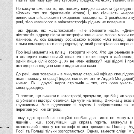
Навіть при тому крутому кутовому градусі, на якому завалили л
Не кажучи вже про те, що пожежу швидко загасили (це видно на
зйомках тих же фрагментів літака) і, що більшість «нерозп
виявилися військовими і охороною президента. З російського к
році, тіло «загиблого в авіакатастрофі» рідним не повернеш.
Такі фрази, як: «Заспокойся!», «Не вбивайте нас!», «Див
пістолет!» відразу після катастрофи польською мовою могли 
лайнера. А, ось команду російською мовою: «Всі назад, йдем
тільки командир того спецпідрозділу, який розстрілював поранен
Про інші моменти на плівці і говорити нічого. Хто ще ранньою в
в холодних смоленський лісах міг стояти поруч з лайнером,
и
одній лише білій сорочці, як не член екіпажу? Інші відомі і пря
яка здорова людина може подивитися сама.
До речі, наш товариш – в минулому старший офіцер спецпідро
після провалу операції (відео, яке встиг зняти Андрій Мендерей
живих. Як і другої черги стрільців – тих, хто брав участь
спецпідрозділу.
Ті поляки, що вижили в катастрофі, зрозуміли, що бійці «в чор
їх убивати і відстрілювалися. Це чути на плівці. Виконавці вказ
глушниками. Але відеозапис зі звуком і зображенням як нап
переграв усі їхні хитрощі.
Тому одні «російські офіційні особи» два тижні не можуть 
ящиків». Інші, зрозумівши, що справа горить, закинули 
«кавказький слід» у катастрофі літака президента Польщі. Бу
Росії та Польщі тільки розгортаються. Однак, замести сліди їм 