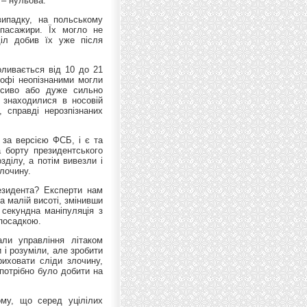
 – нульова.
випадку, на польському
 пасажири. Їх могло не
іл добив їх уже після
оливається від 10 до 21
рофі неопізнаними могли
ісиво або дуже сильно
и знаходилися в носовій
 справді нерозпізнаних
 за версією ФСБ, і є та
а борту президентського
зділу, а потім вивезли і
лочину.
езидента? Експерти нам
а малій висоті, змінивши
 секундна маніпуляція з
 посадкою.
али управління літаком
і розуміли, але зробити
иховати сліди злочину,
, потрібно було добити на
ому, що серед уцілілих