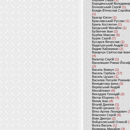
Боровик Саша
(1)
Бородянський Володими
Бочковський Сергій
(1)
Боядін В'ячеслав Сергійо
(1)
Брагар Євген
(1)
Браславський Руслан
(1)
Бриль Костянтин
(1)
Бродський Михайло
(1)
Бубенчик Іван
(2)
Бурбак Максим
(5)
Буряк Сергій
(7)
Бусарєв Вячеслав
(1)
Вадатурський Андрій
(1)
Вадим Кайзерман
(2)
Вакарчук Святослав Іван
(4)
Вальтер Сергій
(1)
Василишин Роман Йоси
(2)
Василь Вовкун
(1)
Василь Горбаль
(17)
Василь Цушко
(1)
Василюк Наталія Романів
Венедіктова Ірина
(5)
Веревський Андрій
Михайлович
(6)
Виходцев Геннадій
(2)
Віктор Ющенко
(4)
Вінник Іван
(8)
Віталій Данілов
(1)
Віталій Циганок
(1)
Вітко Артем Леонідович
(
Власенко Сергій
(6)
Вовк Дмитро
(2)
Войцеховський Олексій
(
Волга Василь
(1)
Волинець Михайло
(3)