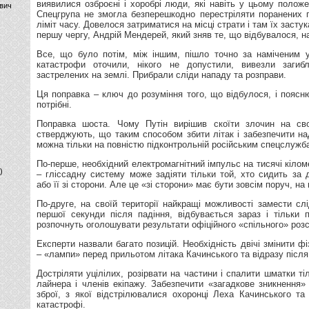
виявилися озброєні і хоробрі люди, які навіть у цьому положе
вич
Спецгрупа не змогла безперешкодно перестріляти поранених 
ліміт часу. Довелося затриматися на місці страти і там їх засту
першу чергу, Андрій Мендерей, який зняв те, що відбувалося, н
Все, що було потім, між іншим, пішло точно за наміченим 
катастрофи оточили, нікого не допустили, вивезли загибл
застрелених на землі. Прибрали сліди нападу та розправи.
Ця поправка – ключ до розуміння того, що відбулося, і поясню
потрібні.
Поправка шоста. Чому Путін вирішив скоїти злочин на сво
стверджують, що таким способом збити літак і забезпечити над
можна тільки на повністю підконтрольній російським спецслужба
По-перше, необхідний електромагнітний імпульс на тисячі кілом
)
– гліссадну систему може задіяти тільки той, хто сидить за
або її зі сторони. Але це «зі сторони» має бути зовсім поруч, на 
По-друге, на своїй території найкращі можливості замести сл
першої секунди після падіння, відбувається зараз і тільки 
розпочнуть оголошувати результати офіційного «спільного» роз
Експерти назвали багато позицій. Необхідність двічі змінити 
– «лампи» перед прильотом літака Качинського та відразу післ
Достріляти уцілілих, розірвати на частини і спалити шматки т
лайнера і членів екіпажу. Забезпечити «загадкове зникнення» 
зброї, з якої відстрілювалися охоронці Леха Качинського та 
катастрофі.