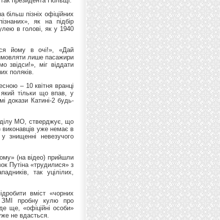
ітак президента Польщі.
 більш пізніх офіційних
ізнаних», як на підбір
улею в голові, як у 1940
ися йому в очі!», «Дай
вимовляти лише пасажири
о звідси!», міг віддати
их поляків.
есною – 10 квітня вранці
 який тільки що впав, у
мі докази Катині-2 будь-
зділу МО, стверджує, що
) виконавців уже немає в
 у знищенні невезучого
ному» (на відео) прийшли
івок Путіна «трудилися» з
адників, так уцілілих,
підробити вміст «чорних
в ЗМІ пробну кулю про
де ще, «офіційні особи»
уже не вдасться.