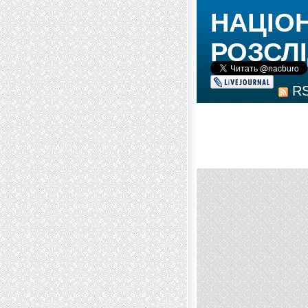
НАЦІО
РОЗСЛІ
R