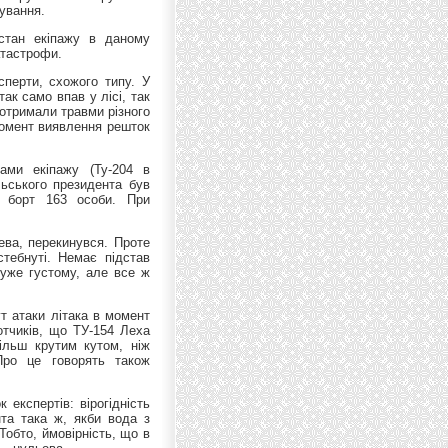
кування.
стан екіпажу в даному
атастрофи.
сперти, схожого типу. У
ак само впав у лісі, так
 отримали травми різного
 момент виявлення решток
ами екіпажу (Ту-204 в
ьського президента був
а борт 163 особи. При
ева, перекинувся. Проте
стебнуті. Немає підстав
уже густому, але все ж
ут атаки літака в момент
отчиків, що ТУ-154 Леха
ільш крутим кутом, ніж
Про це говорять також
 експертів: вірогідність
нта така ж, якби вода з
Тобто, ймовірність, що в