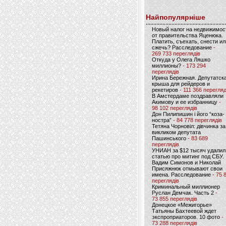
Найпопулярніше
Новый налог на недвижимос
от правительства Яценюка.
Платить, съехать, снести ил
сжечь? Расследование
-
269 733 переглядів
Откуда у Олега Ляшко
миллионы?
- 173 294
переглядів
Ирина Бережная. Депутатск
крыша для рейдеров и
рекетиров
- 111 366 перегляд
В Амстердаме поздравляли
Акимову и ее избранницу
-
98 102 переглядів
Дон Пилипишин і його “коза-
ностра”
- 84 778 переглядів
Тетяна Чорновіл: дівчинка за
викликом депутата
Пашинського
- 83 689
переглядів
УНИАН за $12 тысяч удалил
статью про митинг под СБУ.
Вадим Симонов и Николай
Присяжнюк отмывают свои
имена. Расследование
- 75 
переглядів
Криминальный миллионер
Руслан Демчак. Часть 2
-
73 855 переглядів
Донецкое «Межигорье»
Татьяны Бахтеевой ждет
экспроприаторов. 10 фото
-
73 288 переглядів