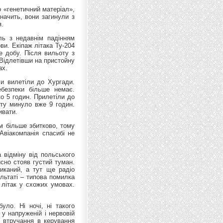
о «генетичний матеріал»,
Значить, вони загинули з
я.
ль з недавнім падінням
ви. Екіпаж літака Ту-204
е добу. Після вильоту з
Відлетівши на пристойну
ах.
и вилетіли до Хургади.
ебезпеки більше немає.
ко 5 годин. Прилетіли до
нту минуло вже 9 годин.
ивати.
м більше збитково, тому
Авіакомпанія спасибі не
 відміну від польського
йсно стояв густий туман.
иканий, а тут ще радіо
ультаті – типова помилка
в літак у схожих умовах.
уло. Ні ночі, ні такого
 у напруженій і нервовій
о втручання в керування