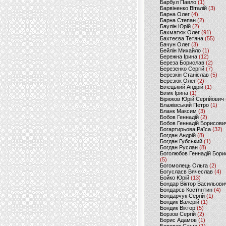
Барбул Павло
(1)
Барвіненко Віталій
(3)
Барна Олег
(4)
Барна Степан
(2)
Баулін Юрій
(2)
Бахматюк Олег
(91)
Бахтеєва Тетяна
(55)
Бачун Олег
(3)
Бейлін Михайло
(1)
Бережна Ірина
(12)
Береза Борислав
(2)
Березенко Сергій
(7)
Березкін Станіслав
(5)
Березюк Олег
(2)
Білецький Андрій
(1)
Білик Ірина
(1)
Бірюков Юрій Сергійович
Блажівський Петро
(1)
Бланк Максим
(3)
Бобов Геннадій
(2)
Бобов Геннадій Борисови
Богартирьова Раїса
(32)
Богдан Андрій
(8)
Богдан Губський
(1)
Богдан Руслан
(8)
Боголюбов Геннадій Бори
(5)
Богомолець Ольга
(2)
Богуслаєв Вячеслав
(4)
Бойко Юрій
(13)
Бондар Віктор Васильови
Бондарєв Костянтин
(4)
Бондарчук Сергій
(1)
Бондик Валерій
(1)
Бондик Віктор
(5)
Борзов Сергiй
(2)
Борис Адамов
(1)