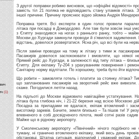
З другої поправки робимо висновок, що «офіційні відомості» пр
)
замість тіл 21 поляка не відповідають стану уламків літака. 
іншої причини. Причину прояснює відео зйомка Андрія Мендере
Поправка третя. Всі експерти в один голос провели парале
літака при посадці в Домодєдово. Але там були зовсім інші умо
з Єгипту знаходився на ногах з раннього ранку, тобто – майж
Москви до Хургади замкнули проводи й з’явилося задимлення. 
відстань, довелося розвертатися. Ясна річ, що всі були на нерв
Після заміни проводки на тому ж літаку з тими ж пасажирам
Пасажирів довелося заспокоювати і вмовляти, що ніякої н
Прямий рейс до Хургади, в залежності від типу літака – близь
Єгипту. Для екіпажу Ту-204 з урахуванням повернення і ремо
Санітарну норму відлітали. По хорошому, треба було йти відпоч
Що робити – замовляти готель і платити за стоянку літака? Ти
що запланованих пасажирів на зворотний рейс вже вивезли. 
ович
скаже. Погодилися летіти назад.
ич
(1)
На підльоті до Москви відмовило навігаційне устаткування. На
літака була глибока ніч, і 21-22 березня над всією Москвою ді
Посадка за приладами не вдалася, екіпаж втомлений і засм
висотомір заревів. Бачите, земля близько – Та пішов ти! У рез
впевненого в собі досвідченого пілота, який сотні разів сади
Майже що в рідному аеропорту.
У Смоленському аеропорту «Північний» нічого подібного не б
туману, ні гранично втомленого екіпажу, який весь день провів
обстановці. Штатна ситуація, відпочилий і уважний екіпаж. Д