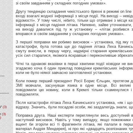
зі своїм завданням у складних погодних умовах».
Другу тенденцію складання чекістського брехні в режимі on line
вході взагалі жодної інформації з місця події. На виході – невід
відомості». У тому числі, нібито, тільки що отримані з місця к
інформації з місця падіння літака. Напевно, зайве уточнювати
на виході давалися під ту ж установку – «літак розбився з
впорався зі своїм завданням у складних погодних умовах».
З першої поправки ми робимо висновок – установка, під яку г
катастрофи, була готова ще до падіння літака Леха Качинсь
смуту внесли, в першу чергу, надмірні старання кремлівських
усіх сил старалися, якомога яскравіше і переконливіше збрехати
Чіткі та однакові вказівки в перші хвилини події нізвідки не в
згадаємо хоча б один приклад поведінки кремлівських інформа
коли не було ніякої завчасно заготовленої установки.
Коли помер перший президент Росії Борис Єльцин, протягом де
ЗМІ мовчали, засунувши язика в одне місце. Всі великі
повідомили цю новину, коли в Кремлі тільки схаменулися і 
повідомляти.
Після катастрофи літака Леха Качинського установка, «як і що
відразу. Значить, були посадові особи, які заздалегідь знали, щ
а"
(3)
т
(3)
Поправка друга. Наші експерти переглянули весь доступний в
)
наступний висновок. Навіть у тому випадку, якщо пожежники н
вщент би згоріли всі ті фрагменти літака, які палали в перш
матеріал Андрія Мендерея), ні про які «двадцять розпізнаних тр