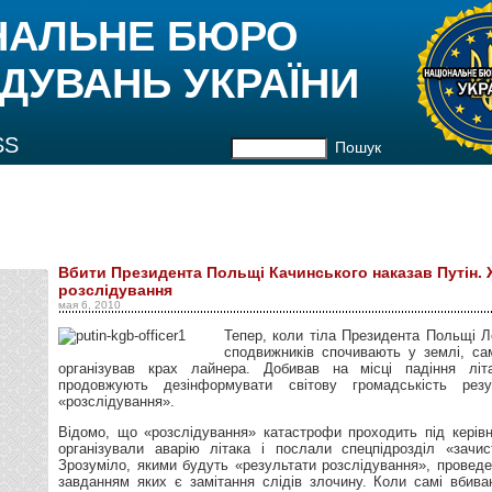
НАЛЬНЕ БЮРО
ДУВАНЬ УКРАЇНИ
SS
Пошук
Вбити Президента Польщі Качинського наказав Путін.
розслідування
мая 6, 2010
Тепер, коли тіла Президента Польщі Л
сподвижників спочивають у землі, са
організував крах лайнера. Добивав на місці падіння літа
продовжують дезінформувати світову громадськість рез
«розслідування».
Відомо, що «розслідування» катастрофи проходить під керівн
організували аварію літака і послали спецпідрозділ «зачис
Зрозуміло, якими будуть «результати розслідування», провед
завданням яких є замітання слідів злочину. Коли самі вбива