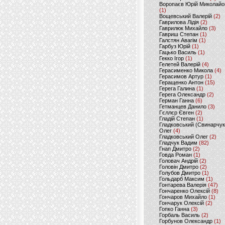
Воропаєв Юрій Миколайо
(1)
Вощевський Валерій
(2)
Гаврилова Лідія
(2)
Гаврилюк Михайло
(3)
Гавриш Степан
(1)
Галстян Авагім
(1)
Гарбуз Юрій
(1)
Гацько Василь
(1)
Гекко Ігор
(1)
Гелетей Валерій
(4)
Герасименко Микола
(4)
Герасимов Артур
(1)
Геращенко Антон
(15)
Герега Галина
(1)
Герега Олександр
(2)
Герман Ганна
(6)
Гетманцев Данило
(3)
Гєллєр Євген
(2)
Гладій Степан
(1)
Гладковський (Свинарчук
Олег
(4)
Гладковський Олег
(2)
Гладчук Вадим
(82)
Гнап Дмитро
(2)
Говда Роман
(1)
Головач Андрій
(2)
Головін Дмитро
(2)
Голубов Дмитро
(1)
Гольдарб Максим
(1)
Гонтарева Валерія
(47)
Гончаренко Олексій
(8)
Гончаров Михайло
(1)
Гончарук Олексій
(2)
Гопко Ганна
(3)
Горбаль Василь
(2)
Горбунов Олександр
(1)