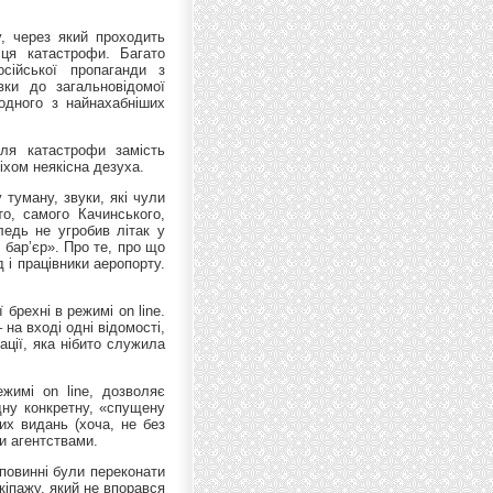
, через який проходить
сця катастрофи. Багато
сійської пропаганди з
ки до загальновідомої
одного з найнахабніших
ля катастрофи замість
іхом неякісна дезуха.
 туману, звуки, які чули
то, самого Качинського,
ледь не угробив літак у
й бар’єр». Про те, про що
 і працівники аеропорту.
брехні в режимі on line.
на вході одні відомості,
ації, яка нібито служила
жимі on line, дозволяє
дну конкретну, «спущену
их видань (хоча, не без
и агентствами.
 повинні були переконати
екіпажу, який не впорався