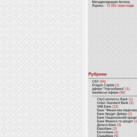
Мегадекларация Антона
Яценко
- 72 091 переглядів
Рубрики
CБУ
(64)
Dragon Capital
(1)
афери "Укргазбанка"
(1)
банківські афери
(96)
CityCommerce Bank
(1)
Union Standard Bank
(2)
VAB Банк
(13)
Банк "Фінансова ініціатив
Банк Кредит Дніпро
(1)
Банк Національний креди
Банк Фінанси та кредит
(1
Дельта Банк
(3)
Евробанк
(2)
Експобанк
(1)
Ощадбанк
(5)