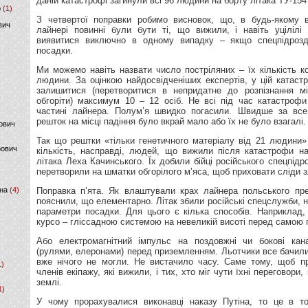
даній катастрофі загинули всі 96 людини на борту літака ТУ-154
р
(1)
З четвертої поправки робимо висновок, що, в будь-якому 
вич
лайнері повинні були бути ті, що вижили, і навіть уцілілі
виявитися виключно в одному випадку – якщо спецпідрозд
посадки.
Ми можемо навіть назвати число постріляних – їх кількість к
людини. За оцінкою найдосвідченіших експертів, у цій катаст
залишитися (перетворитися в непридатне до розпізнання м
обгоріти) максимум 10 – 12 осіб. Не всі під час катастроф
частині лайнера. Полум’я швидко погасили. Швидше за все,
решток на місці падіння було вкрай мало або їх не було взагалі.
ович
Так що рештки «тільки генетичного матеріалу від 21 людини»
фович
кількість, насправді, людей, що вижили після катастрофи н
літака Леха Качинського. Їх добили бійці російського спецпідро
перетворили на шматки обгорілого м’яса, щоб приховати сліди з
на
(4)
Поправка п’ята. Як влаштували крах лайнера польського пр
пояснили, що елементарно. Літак збили російські спецслужби, н
параметри посадки. Для цього є кілька способів. Наприклад,
курсо – гліссадною системою на невеликій висоті перед самою
Або електромагнітний імпульс на поздовжні чи бокові кан
(рулями, елеронами) перед приземленням. Льотчики все бачили 
вже нічого не могли. Не вистачило часу. Саме тому, щоб пр
1)
членів екіпажу, які вижили, і тих, хто міг чути їхні переговори
землі.
1)
У чому прорахувалися виконавці наказу Путіна, то це в т