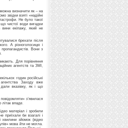
 можна визначити як – на
омо звідки взяті «надійні
атастрофи. Не було такої
, що чистої води вигадки
 вини екіпажу, який не
отувалися брехати після
кого. А різноголосицю і
 пропагандистів. Вони з
.
иникають. Для порівняння
ційних агентств та ЗМІ,
кількох годин російські
 агентства Заходу вже
дали вказівку, як і що
 повідомляти» з’явилася
о літак впаде.
ідео матеріал і зробили
е приїхали би взагалі і
і хвилини зйомок (відео
упів» мова йти не могла.