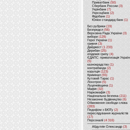
Приватбанк
(50)
Сбербанк России
(3)
Укрінбанк
(7)
Укрсоцбанк
(2)
Фідобанк
(1)
Юніон стандард банк
(1)
Без рубрики
(19)
Безпредєл
(56)
Верховна Рада України
(3)
вибори
(128)
Герої України
(1)
гривня
(3)
Дайджест
(1 233)
Дерибан
(25)
епідемія грипу
(4)
ЄДАПС: приватизація Україн
(5)
казнокрадство
(1)
контрабанда
(2)
корупція
(123)
Кримінал
(55)
Кутовий Тарас
(1)
Лохотрон
(5)
Луценківщина
(1)
Мафія
(32)
Наркомафія
(3)
Національна безпека
(211)
Незаконне будівництво
(6)
Обмеження свободи слова
(283)
Педофіли з БЮТу
(2)
переслідування журналістів
(17)
Персоналії
(4 316)
Абдуллін Олександр
(3)