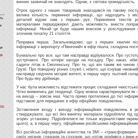
винних зазвичай не знаходять. Однак, є світова громадськість.
Отрок одного з наших товаришів знаходився на такому посту
велика кількість первинної інформації, що надходить з мі
ть
деталей відомі нам з перших рук. Порівняння текстів ро
матеріалами першоджерел дають можливість внести поправ
и
інформації. Нехай це буде нашим внеском у розслідування 
злочинів початку 21 століття.
Поправка перша. Загальновідомо, що з перших хвилин піс
інформації з аеропорту «Північний» в ефір пішла, складена посп
ая
ів
Буквально про все, що там насправді відбувалося. Про густоту
зустрічаючі. Про чотири заходи на посадку. Про наказ, ніби
садити літак в Смоленську. Про те, що він таким же чином 
Грузії. Про поведінку різних служб і, нібито, що існував «мовни
насправді свідчили місцеві жителі, в першу чергу льотний склад
Про будь-яку дрібницю.
У нас була можливість відстежити процес складання чекістської 
Чітко виявились дві тенденції. Одну можна характеризувати як – 
на виході – зовсім інші. Часто прямо протилежні до тієї інформ
підставою для переданих в ефір офіційних повідомлень.
800
Зіставлення входу і виходу інформаційних повідомлень в ре
стверджувати, що всі без винятку матеріали підробляли під о
згори» установку. Підроблялися не тільки журналістами окрем
цього), а, в першу чергу, офіційними російськими інформаційним
Всі російські інформаційні агентства та ЗМІ – «трансформери»
своїх читачів, глядачів та слухачів, що «літак розбився з вини 