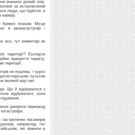
нні вчинили дієвий опір.
поляків за встановлений
кали люди, що підбігли, в
а камеру.
у Кремлі планом. Місце
их в авіакатастрофі і
є все, тут коментарі не
їй території? Експерти
ійне прикриття теракту,
м території.
етрів не пошлеш. І курсо
 диспетчерським пультом
не великій відстані.
іди. Що й відбувалося з
почне відбуватися, коли
слідування.
фізичні джерела перешкод
я катастрофи.
іл застрелених пасажирів
доказів, наприклад, тієї
військові, які вижили в