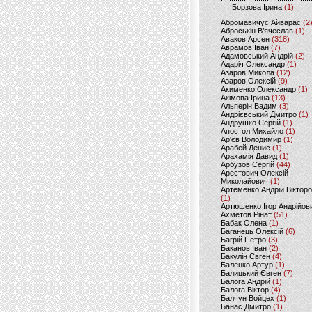
Борзова Ірина
(1)
Абромавичус Айварас
(2
Аброськін В’ячеслав
(1)
Аваков Арсен
(318)
Аврамов Іван
(7)
Адамовський Андрій
(2)
Адаріч Олександр
(1)
Азаров Микола
(12)
Азаров Олексій
(9)
Акименко Олександр
(1)
Акімова Ірина
(13)
Альперін Вадим
(3)
Андрієвський Дмитро
(1)
Андрушко Сергій
(1)
Апостол Михайло
(1)
Ар'єв Володимир
(1)
Арабей Денис
(1)
Арахамія Давид
(1)
Арбузов Сергій
(44)
Арестович Олексій
Миколайович
(1)
Артеменко Андрій Віктор
(1)
Артюшенко Ігор Андрійов
Ахметов Рінат
(51)
Бабак Олена
(1)
Баганець Олексій
(6)
Багрій Петро
(3)
Баканов Іван
(2)
Бакулін Євген
(4)
Баленко Артур
(1)
Балицький Євген
(7)
Балога Андрій
(1)
Балога Віктор
(4)
Балчун Войцех
(1)
Банас Дмитро
(1)