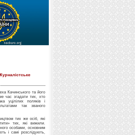
 Журналістське
еха Качинського та його
ме час згадати тих, хто
ка уцілілих поляків і
ультатами так званого
ицтвом тих же осіб, які
тити» тих, які вижили.
еного особами, основним
ють і самі розслідують,