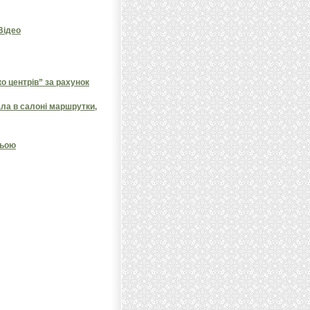
 Відео
 центрів” за рахунок
ала в салоні маршрутки,
ньою