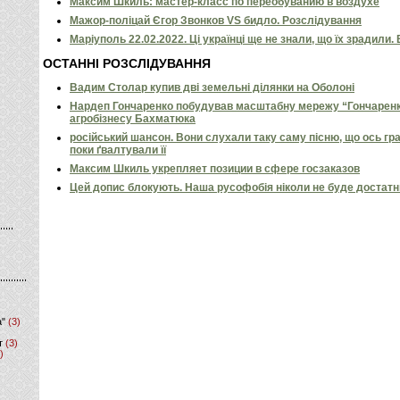
Максим Шкиль: мастер-класс по переобуванию в воздухе
Мажор-поліцай Єгор Звонков VS бидло. Розслідування
Маріуполь 22.02.2022. Ці українці ще не знали, що їх зрадили.
ОСТАННІ РОЗСЛІДУВАННЯ
Вадим Столар купив дві земельні ділянки на Оболоні
Нардеп Гончаренко побудував масштабну мережу “Гончаренко
агробізнесу Бахматюка
російський шансон. Вони слухали таку саму пісню, що ось гр
поки ґвалтували її
Максим Шкиль укрепляет позиции в сфере госзаказов
Цей допис блокують. Наша русофобія ніколи не буде достат
а"
(3)
т
(3)
)