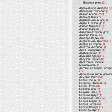
Борзова Ірина
(1)
Абромавичус Айварас
(2
Аброськін В’ячеслав
(1)
Аваков Арсен
(318)
Аврамов Іван
(7)
Адамовський Андрій
(2)
Адаріч Олександр
(1)
Азаров Микола
(12)
Азаров Олексій
(9)
Акименко Олександр
(1)
Акімова Ірина
(13)
Альперін Вадим
(3)
Андрієвський Дмитро
(1)
Андрушко Сергій
(1)
Апостол Михайло
(1)
Ар'єв Володимир
(1)
Арабей Денис
(1)
Арахамія Давид
(1)
Арбузов Сергій
(44)
Арестович Олексій
Миколайович
(1)
Артеменко Андрій Віктор
(1)
Артюшенко Ігор Андрійов
Ахметов Рінат
(51)
Бабак Олена
(1)
Баганець Олексій
(6)
Багрій Петро
(3)
Баканов Іван
(2)
Бакулін Євген
(4)
Баленко Артур
(1)
Балицький Євген
(7)
Балога Андрій
(1)
Балога Віктор
(4)
Балчун Войцех
(1)
Банас Дмитро
(1)