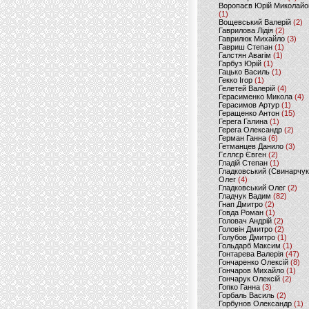
Воропаєв Юрій Миколайо
(1)
Вощевський Валерій
(2)
Гаврилова Лідія
(2)
Гаврилюк Михайло
(3)
Гавриш Степан
(1)
Галстян Авагім
(1)
Гарбуз Юрій
(1)
Гацько Василь
(1)
Гекко Ігор
(1)
Гелетей Валерій
(4)
Герасименко Микола
(4)
Герасимов Артур
(1)
Геращенко Антон
(15)
Герега Галина
(1)
Герега Олександр
(2)
Герман Ганна
(6)
Гетманцев Данило
(3)
Гєллєр Євген
(2)
Гладій Степан
(1)
Гладковський (Свинарчук
Олег
(4)
Гладковський Олег
(2)
Гладчук Вадим
(82)
Гнап Дмитро
(2)
Говда Роман
(1)
Головач Андрій
(2)
Головін Дмитро
(2)
Голубов Дмитро
(1)
Гольдарб Максим
(1)
Гонтарева Валерія
(47)
Гончаренко Олексій
(8)
Гончаров Михайло
(1)
Гончарук Олексій
(2)
Гопко Ганна
(3)
Горбаль Василь
(2)
Горбунов Олександр
(1)