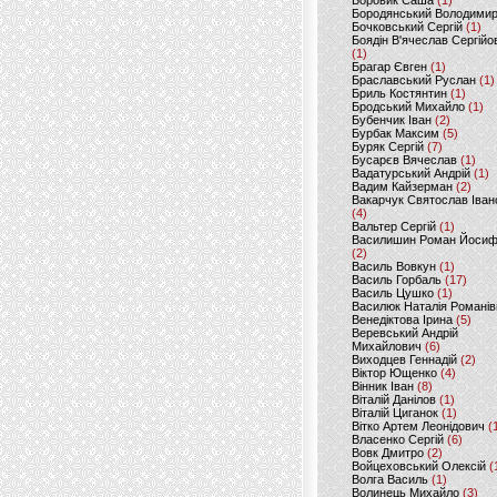
Боровик Саша
(1)
Бородянський Володими
Бочковський Сергій
(1)
Боядін В'ячеслав Сергійо
(1)
Брагар Євген
(1)
Браславський Руслан
(1)
Бриль Костянтин
(1)
Бродський Михайло
(1)
Бубенчик Іван
(2)
Бурбак Максим
(5)
Буряк Сергій
(7)
Бусарєв Вячеслав
(1)
Вадатурський Андрій
(1)
Вадим Кайзерман
(2)
Вакарчук Святослав Іван
(4)
Вальтер Сергій
(1)
Василишин Роман Йоси
(2)
Василь Вовкун
(1)
Василь Горбаль
(17)
Василь Цушко
(1)
Василюк Наталія Романів
Венедіктова Ірина
(5)
Веревський Андрій
Михайлович
(6)
Виходцев Геннадій
(2)
Віктор Ющенко
(4)
Вінник Іван
(8)
Віталій Данілов
(1)
Віталій Циганок
(1)
Вітко Артем Леонідович
(
Власенко Сергій
(6)
Вовк Дмитро
(2)
Войцеховський Олексій
(
Волга Василь
(1)
Волинець Михайло
(3)