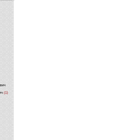
)
ович
ич
(1)