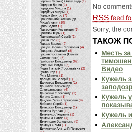
Горган (Лялька) Олександр
(1)
No comments
Гордеєв Денис
(1)
Гордієнко Микола
(1)
Гордійчук Андрій
(1)
RSS
Гордон Дмитро
(7)
feed fo
Грановський Олександр
Михайлович
(10)
Гриб Вадим
(1)
Sorry, the co
Григоришин Костянтин
(5)
Гримчак Юрій
(1)
Гриневецький Сергій
(1)
ТАКОЖ ПО
Гринів Ігор
(3)
Грицак Василь
(2)
Грицак Василь Сергійович
(4)
Гриценко Анатолій
(8)
Месть за
Грішин Костянтин (Семен
Семенченко)
(8)
тимошенк
Гройсман Володимир
(62)
Губський Богдан
(3)
Видео
Гудзь Наталія Ярославівна
(2)
Гужва Ігор
(1)
Гута Микола
(1)
Кужель 
Давиденко Валерій
(1)
Данилець Володимир
(1)
заподозр
Данилюк Олександр
Олександрович
(6)
Данченко Олександр
(3)
Кужель у
Дегрик Олена
(1)
Дейдей Євген Сергійович
(9)
показыва
Дейнеко Сергій
(1)
Демішкан Володимир
(1)
Демчак Руслан
(12)
Кужель 
Демченко Людмила
(1)
Демчина Павло
(4)
Демчишин Володимир
(5)
Александ
Демчук Ольга
(1)
Денисенко Анатолій Петрович