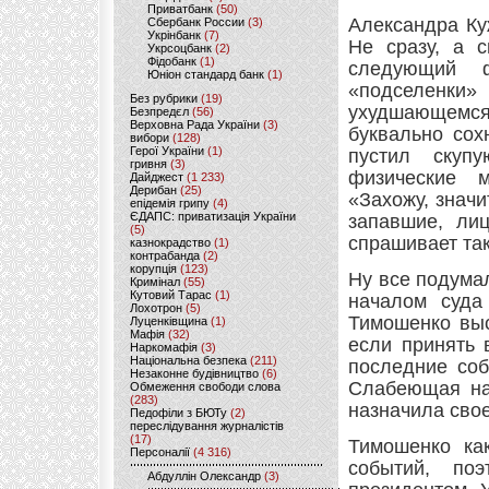
Приватбанк
(50)
Александра Ку
Сбербанк России
(3)
Укрінбанк
(7)
Не сразу, а с
Укрсоцбанк
(2)
Фідобанк
(1)
следующий ф
Юніон стандард банк
(1)
«подселенк
Без рубрики
(19)
ухудшающемся 
Безпредєл
(56)
Верховна Рада України
(3)
буквально сох
вибори
(128)
Герої України
(1)
пустил скуп
гривня
(3)
физические м
Дайджест
(1 233)
Дерибан
(25)
«Захожу, значи
епідемія грипу
(4)
ЄДАПС: приватизація України
запавшие, ли
(5)
спрашивает так
казнокрадство
(1)
контрабанда
(2)
корупція
(123)
Ну все подума
Кримінал
(55)
Кутовий Тарас
(1)
началом суда
Лохотрон
(5)
Тимошенко выс
Луценківщина
(1)
Мафія
(32)
если принять 
Наркомафія
(3)
Національна безпека
(211)
последние соб
Незаконне будівництво
(6)
Слабеющая на 
Обмеження свободи слова
(283)
назначила сво
Педофіли з БЮТу
(2)
переслідування журналістів
(17)
Тимошенко ка
Персоналії
(4 316)
событий, по
Абдуллін Олександр
(3)