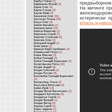
Барбул Павло
(1)
предвыборном 
Барвіненко Віталій
(3)
Барна Олег
(4)
На митинге пр
Барна Степан
(2)
железнодоро
Баулін Юрій
(2)
Бахматюк Олег
(91)
истерически п
Бахтеєва Тетяна
(55)
Бачун Олег
(3)
власть и навод
Бейлін Михайло
(1)
Бережна Ірина
(12)
Береза Борислав
(2)
Березенко Сергій
(7)
Березкін Станіслав
(5)
Березюк Олег
(2)
Білецький Андрій
(1)
Білик Ірина
(1)
Бірюков Юрій Сергійович
(2)
Блажівський Петро
(1)
Бланк Максим
(3)
Бобов Геннадій
(2)
Бобов Геннадій Борисович
(1)
Богартирьова Раїса
(32)
Богдан Андрій
(8)
Богдан Губський
(1)
Богдан Руслан
(8)
Боголюбов Геннадій Борисович
(5)
Богомолець Ольга
(2)
Богуслаєв Вячеслав
(4)
Бойко Юрій
(13)
Бондар Віктор Васильович
(1)
Бондарєв Костянтин
(4)
Бондарчук Сергій
(1)
Бондик Валерій
(1)
Бондик Віктор
(5)
Борзов Сергiй
(2)
Борис Адамов
(1)