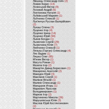
Лівшиць Олександр Ілліч
(2)
Ложкін Борис
(13)
Лозінський Віктор
(9)
Лозовий Андрій
(6)
Локтіонова Наталя
(1)
Лубківський Маркіян
(1)
Лубченко Олексій
(1)
Лук'янчук Руслан Валерійович
(2)
Лукаш Олена
(3)
Луценко Ігор
(4)
Луценко Ірина
(14)
Луценко Юрій
(94)
Львов Богдан
(1)
Льовочкін Сергій
(29)
Льовочкіна Юлія
(7)
Любченко Олексій
(1)
Лялька (Горган) Олександр
(4)
Лях Вадим
(1)
Ляшко Олег
(85)
М'ялик Віктор
(1)
Магута Роман
(1)
Мазепа Ігор
(2)
Макар'ян Давид Борисович
(1)
Макаренко Анатолій
(2)
Македон Юрій
(3)
Максімов Сергій
(1)
Маліков Віталій
(1)
Малінін Олександр
(1)
Манцуров Игорь
(1)
Маркевич Ярослав
Володимирович
(1)
Марков Ігор
(2)
Мартиненко Микола
(26)
Марушевська Юлія
(3)
Маслов Юрій Костянтинович
(2)