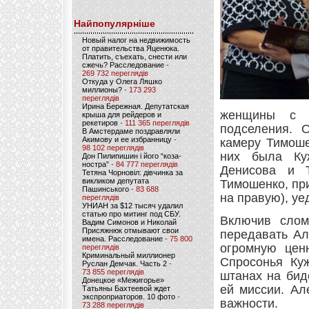
Найпопулярніше
Новый налог на недвижимость
от правительства Яценюка.
Платить, съехать, снести или
сжечь? Расследование
-
269 732 переглядів
Откуда у Олега Ляшко
миллионы?
- 173 293
переглядів
Ирина Бережная. Депутатская
женщины с м
крыша для рейдеров и
рекетиров
- 111 365 переглядів
подселения. 
В Амстердаме поздравляли
Акимову и ее избранницу
-
камеру Тимоше
98 102 переглядів
них была Ку
Дон Пилипишин і його “коза-
ностра”
- 84 777 переглядів
Денисова и Т
Тетяна Чорновіл: дівчинка за
викликом депутата
Тимошенко, пр
Пашинського
- 83 688
на правую), уе
переглядів
УНИАН за $12 тысяч удалил
статью про митинг под СБУ.
Включив слом
Вадим Симонов и Николай
Присяжнюк отмывают свои
передавать Ал
имена. Расследование
- 75 800
огромную ценн
переглядів
Криминальный миллионер
Спросонья Куж
Руслан Демчак. Часть 2
-
73 855 переглядів
штанах на бид
Донецкое «Межигорье»
ей миссии. Ал
Татьяны Бахтеевой ждет
экспроприаторов. 10 фото
-
важности.
73 288 переглядів