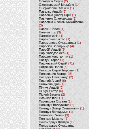
Осьмухін Сергій
(2)
Охендовський Михайло
(14)
Оцерклевич Олексій
(1)
Павелко Андрій
(2)
Павленко (Хорт) Юрій
(1)
Павленко Олександра
(1)
Павленко Олексій Михайлович
(3)
Павліш Павло
(1)
Палиця Ігор
(3)
Палютін Філіп
(1)
Парамонов Віктор
(1)
Парамонова Олександра
(1)
Парасюк Володимир
(4)
Парубій Андрій
(9)
Парцхаладзе Лев
(1)
Паршин Константин
(1)
Пастух Тарас
(1)
Пашинський Сергій
(71)
Петренко Павло
(4)
Петухов Сергій Ігорович
(1)
Пилипишин Віктор
(25)
Писарук Олександр
(2)
Пишний Андрій
(6)
Пімахова Діна
(1)
Пінчук Андрій
(2)
Пінчук Віктор
(6)
Пісний Василь
(2)
Плачков Іван
(1)
Плотнікова Оксана
(1)
Полищук Володимир
(2)
Поліщук Віктор Степанович
(1)
Поліщук Володимир
(1)
Полторак Степан
(3)
Поляков Максим
(7)
Понамарчук Дмитро
(1)
Пономарьов Олександр