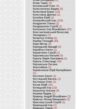
Козак Володимир
(1)
Козак Тарас
(2)
Козловський Олег
(4)
Колесниченко Вадим
(5)
Колесніков Борис
(10)
Колєсніков Дмитро
(1)
Колобов Юрій
(1)
Коломойський Ігор
(123)
Кондратюк Олена
(1)
Кондрашенко Сергій
(1)
Кононенко Ігор Віталійович
(21)
Константіновський Вячеслав
Леонідович
(1)
Копанчук Олена
(1)
Корбан Геннадій
(33)
Корж Віктор
(3)
Корнацький Аркадій
(2)
Корнійчук Євген
(1)
Коровченко Сергій
(1)
Королевська Наталія
(5)
Король Марія Григорівна
(1)
Король Олександр
(16)
Корчинська Оксана
Анатоліївна
(1)
Корявченков Юрій Валерійович
(1)
Костенко Євген
(1)
Костицький Василь
(1)
Костюшко Олег
(1)
Косюк Юрій
(15)
Котвіцький Ігор
(10)
Кошелєва Альона
(3)
Кошмак Вадим
(1)
Кравець Андрій Віталійович
(2)
Кравчук Леонід Макарович
(1)
Краснокутський Сергій
(1)
Кривецький Ігор
(1)
Кривонос Павло
(1)