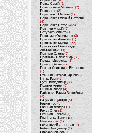
Сергійович
(4)
Попко Сергій
(1)
Поплавський Михайло
(2)
Попов Ігор
(2)
Порошенко Марина
(1)
Порошенко Олексій Петрович
(4)
Порошенко Петро
(465)
Портнов Андрій
(9)
Потураєв Микита
(1)
Прессман Олександр
(3)
Присяжнюк Анатолій
(5)
Присяжнюк Микола
(38)
Присяжнюк Олександр
Анатолійович
(1)
Притула Олена
(3)
Прогнімак Олександр
(35)
Продан Мирослав
(1)
Продан Оксана
(2)
Протас Святослав Вікторович
(1)
Пташник Вікторія Юріївна
(1)
Путас Юрій
(1)
Путін Володимир
(38)
Пшонка Артем
(8)
Пшонка Віктор
(4)
Рабінович Вадим Зіновійович
(6)
Разумков Дмитро
(3)
Райнін Ігор
(5)
Ратніков Дмитро
(1)
Рачук Олег
(1)
Резніков Олексій
(1)
Резніченко Валентин
Михайлович
(1)
Речинський Станіслав
(1)
Рибак Володимир
(1)
Рибаков Микола
(1)