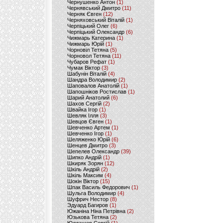
Чернушенко Антон
(1)
Чернявський Дмитро
(11)
Черняк Євген
(12)
Черняховський Віталій
(1)
Черпіцький Олег
(6)
Черпіцький Олександр
(6)
Чижмарь Катерина
(1)
Чижмарь Юрій
(1)
Чорновіл Тетяна
(5)
Чорновол Тетяна
(11)
Чубаров Рефат
(1)
Чумак Віктор
(3)
Шабунін Віталій
(4)
Шандра Володимир
(2)
Шаповалов Анатолій
(1)
Шапошніков Ростислав
(1)
Шарий Анатолий
(6)
Шахов Сергій
(2)
Швайка Ігор
(1)
Шевляк Ілля
(3)
Шевцов Євген
(1)
Шевченко Артем
(1)
Шевченко Ігор
(1)
Шеляженко Юрій
(6)
Шенцев Дмитро
(3)
Шепелев Олександр
(39)
Шипко Андрій
(1)
Шкиряк Зорян
(12)
Шкіль Андрій
(2)
Шкіль Максим
(4)
Шокін Віктор
(15)
Шпак Василь Федорович
(1)
Шульга Володимир
(4)
Шуфрич Нестор
(8)
Эдуард Багиров
(1)
Южаніна Ніна Петрівна
(2)
Юзькова Тетяна
(2)