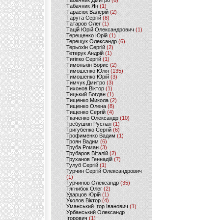
Табачник Дмитро
(6)
Табачник Ян
(1)
Тарасюк Валерій
(2)
Тарута Сергій
(8)
Татаров Олег
(1)
Тацій Юрій Олександрович
(1)
Терещенко Юрій
(1)
Терещук Олександр
(6)
Терьохін Сергій
(2)
Тетерук Андрій
(1)
Тигіпко Сергій
(1)
Тимонькін Борис
(2)
Тимошенко Юлія
(135)
Тимошенко Юрій
(3)
Тимчук Дмитро
(3)
Тихонов Віктор
(1)
Тицький Богдан
(1)
Тищенко Микола
(2)
Тищенко Олена
(8)
Тищенко Сергій
(4)
Ткаченко Олександр
(10)
Требушкін Руслан
(1)
Тригубенко Сергій
(6)
Трофименко Вадим
(1)
Троян Вадим
(6)
Труба Роман
(3)
Трубаров Віталій
(2)
Труханов Геннадій
(7)
Тулуб Сергій
(1)
Турчин Сергій Олександрович
(1)
Турчинов Олександр
(35)
Тягнибок Олег
(2)
Ударцов Юрій
(1)
Уколов Віктор
(4)
Уманський Ігор Іванович
(1)
Урбанський Олександр
Ігорович
(1)