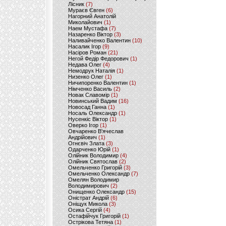
Лісник
(7)
Мураєв Євген
(6)
Нагорний Анатолій
Миколайович
(1)
Наем Мустафа
(7)
Назаренко Віктор
(3)
Наливайченко Валентин
(10)
Насалик Ігор
(9)
Насіров Роман
(21)
Негой Федір Федорович
(1)
Недава Олег
(4)
Немодрук Наталія
(1)
Низенко Олег
(1)
Ничипоренко Валентин
(1)
Німченко Василь
(2)
Новак Славомір
(1)
Новинський Вадим
(16)
Новосад Ганна
(1)
Носаль Олександр
(1)
Нусенкіс Віктор
(1)
Оверко Ігор
(1)
Овчаренко В'ячеслав
Андрійович
(1)
Огнєвіч Злата
(3)
Одарченко Юрій
(1)
Олійник Володимир
(4)
Олійник Святослав
(2)
Омельченко Григорій
(3)
Омельченко Олександр
(7)
Омелян Володимир
Володимирович
(2)
Онищенко Олександр
(15)
Оністрат Андрій
(6)
Оніщук Микола
(3)
Осика Сергій
(4)
Остафійчук Григорій
(1)
Острікова Тетяна
(1)