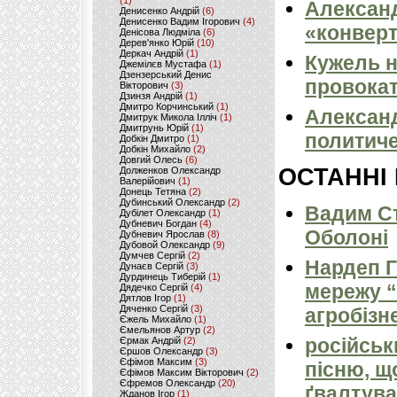
(1)
Александ
Денисенко Андрій
(6)
Денисенко Вадим Ігорович
(4)
«конверт
Денісова Людміла
(6)
Дерев'янко Юрій
(10)
Деркач Андрій
(1)
Кужель н
Джемілєв Мустафа
(1)
Дзензерський Денис
провока
Вікторович
(3)
Дзинзя Андрій
(1)
Дмитро Корчинський
(1)
Александ
Дмитрук Микола Ілліч
(1)
Дмитрунь Юрій
(1)
политиче
Добкін Дмитро
(1)
Добкін Михайло
(2)
Довгий Олесь
(6)
ОСТАННІ
Долженков Олександр
Валерійович
(1)
Донець Тетяна
(2)
Дубинський Олександр
(2)
Вадим Ст
Дубілет Олександр
(1)
Дубневич Богдан
(4)
Оболоні
Дубневич Ярослав
(8)
Дубовой Олександр
(9)
Думчев Сергій
(2)
Нардеп 
Дунаєв Сергій
(3)
Дурдинець Тиберій
(1)
мережу “
Дядечко Сергій
(4)
Дятлов Ігор
(1)
Дяченко Сергій
(3)
агробізн
Єжель Михайло
(1)
Ємельянов Артур
(2)
російськ
Єрмак Андрій
(2)
Єршов Олександр
(3)
Єфімов Максим
(3)
пісню, щ
Єфімов Максим Вікторович
(2)
Єфремов Олександр
(20)
ґвалтува
Жданов Ігор
(1)