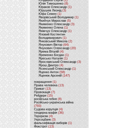
Юлдашев Сергій
(1)
Юлія Тимошенко
(8)
Юраков Олександр
(1)
Юрушев Леонід
(3)
Юфа Семен
(1)
Яворівський Володимир
(1)
Якибчук Мирослав
(5)
Якименко Олександр
(3)
Якименко Олена
(1)
Якімчук Олександр
(1)
Яловий Костянтин
Володимирович
(1)
Янковський Микола
(2)
Янукович Віктор
(64)
Янукович Олександр
(20)
Ярема Віталій
(4)
Яременко Богдан
(1)
Яресько Наталія
(1)
Ярославський Олександр
(3)
Ярош Дмитро
(4)
Ясинський Олександр
(1)
Яценко Антон
(58)
Яценюк Арсеній
(147)
покращення
(1)
Права человека
(13)
Приват
(13)
Провокація
(7)
Рейдери
(15)
російська гебня
(8)
Російсько-українська війна
(793)
Судова корупція
(4)
тендерна мафія
(36)
Тероризм
(4)
Укрсоцбанк
(3)
фальсифікація виборів
(1)
Фокстрот
(13)