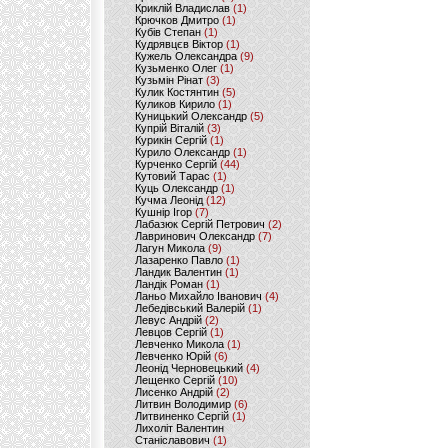
Криклій Владислав
(1)
Крючков Дмитро
(1)
Кубів Степан
(1)
Кудрявцєв Віктор
(1)
Кужель Олександра
(9)
Кузьменко Олег
(1)
Кузьмін Рінат
(3)
Кулик Костянтин
(5)
Куликов Кирило
(1)
Куницький Олександр
(5)
Купрій Віталій
(3)
Курикін Сергій
(1)
Курило Олександр
(1)
Курченко Сергій
(44)
Кутовий Тарас
(1)
Куць Олександр
(1)
Кучма Леонід
(12)
Кушнір Ігор
(7)
Лабазюк Сергій Петрович
(2)
Лавринович Олександр
(7)
Лагун Микола
(9)
Лазаренко Павло
(1)
Ландик Валентин
(1)
Ландік Роман
(1)
Ланьо Михайло Іванович
(4)
Лебедівський Валерій
(1)
Левус Андрій
(2)
Левцов Сергій
(1)
Левченко Микола
(1)
Левченко Юрій
(6)
Леонід Черновецький
(4)
Лещенко Сергій
(10)
Лисенко Андрій
(2)
Литвин Володимир
(6)
Литвиненко Сергій
(1)
Лихоліт Валентин
Станіславович
(1)