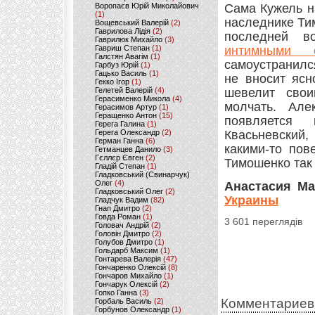
Воропаєв Юрій Миколайович
Сама Кужель н
(1)
наследнике Ти
Вощевський Валерій
(2)
Гаврилова Лідія
(2)
последней в
Гаврилюк Михайло
(3)
Гавриш Степан
(1)
интимными 
Галстян Авагім
(1)
самоустранилс
Гарбуз Юрій
(1)
Гацько Василь
(1)
не вносит ясн
Гекко Ігор
(1)
Гелетей Валерій
(4)
шевелит свои
Герасименко Микола
(4)
молчать. Але
Герасимов Артур
(1)
Геращенко Антон
(15)
появляется
Герега Галина
(1)
Герега Олександр
(2)
Квасьневский
Герман Ганна
(6)
какими-то пов
Гетманцев Данило
(3)
Гєллєр Євген
(2)
Тимошенко так 
Гладій Степан
(1)
Гладковський (Свинарчук)
Олег
(4)
Анастасия М
Гладковський Олег
(2)
Украины
Гладчук Вадим
(82)
Гнап Дмитро
(2)
Говда Роман
(1)
3 601 переглядів
Головач Андрій
(2)
Головін Дмитро
(2)
Голубов Дмитро
(1)
Гольдарб Максим
(1)
Гонтарева Валерія
(47)
Гончаренко Олексій
(8)
Гончаров Михайло
(1)
Гончарук Олексій
(2)
Гопко Ганна
(3)
Комментариев
Горбаль Василь
(2)
Горбунов Олександр
(1)