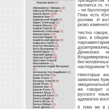
президентом 
Борзова Ірина
(1)
является то, 
Абромавичус Айварас
(2)
– не баллотир
Аброськін В’ячеслав
(1)
Аваков Арсен
(318)
Пока есть Юл
Аврамов Іван
(7)
ролями. И во
Адамовський Андрій
(2)
Адаріч Олександр
(1)
резко изменило
Азаров Микола
(12)
Азаров Олексій
(9)
Акименко Олександр
(1)
Честно говоря,
Акімова Ірина
(13)
трех, в общем
Альперін Вадим
(3)
Андрієвський Дмитро
(1)
парламентар
Андрушко Сергій
(1)
Апостол Михайло
(1)
душеприказчи
Ар'єв Володимир
(1)
Денисенко 
Арабей Денис
(1)
Арахамія Давид
(1)
Владимировны
Арбузов Сергій
(44)
Арестович Олексій
бесчеловечн
Миколайович
(1)
наследником Т
Артеменко Андрій Вікторович
(1)
Артюшенко Ігор Андрійович
(1)
Некоторые ан
Ахметов Рінат
(51)
Бабак Олена
(1)
заявления Куж
Баганець Олексій
(6)
эмоциональной
Багрій Петро
(3)
Баканов Іван
(2)
же говорит н
Бакулін Євген
(4)
Баленко Артур
(1)
русского язык
Балицький Євген
(7)
адекватно вос
Балога Андрій
(1)
Балога Віктор
(4)
Балчун Войцех
(1)
К тому же в 
Банас Дмитро
(1)