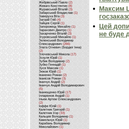
Жебрівський Павло
(2)
Жеваго Констянтин
(8)
Максим 
Журавський Віталій
(3)
Забарський Владислав
(1)
госзаказ
Заверуха Віта
(3)
Загорій Гліб
(4)
Зайцев Сергій
(1)
Цей допи
Запорожець Михайло
(1)
Зарахович Дмитро
(1)
не буде 
Захарченко Віталій
(3)
Згуровський Михайло
(1)
Зеленський Володимир
Олександрович
(266)
Злата Огневич (Бордюг Інна)
(2)
Злочевський Микола
(17)
Зозуля Юрій
(1)
Зубик Володимир
(2)
Зубко Геннадій
(1)
Зуєв Максим
(1)
Зюков Юрій
(1)
Іваненко Роман
(2)
Іванісов Роман
(3)
Іванчук Андрій
(2)
Іванчук Андрій Володимирович
(5)
Іванющенко Юрій
(17)
Ілларіонов Андрій
(1)
Ільюк Артем Олександрович
(2)
Іоффе Юлій
(1)
Калетник Григорій
(1)
Калетник Ігор
(33)
Кальцев Володимир
(1)
Камельчук Юрій
(1)
Карабань Володимир
Миколайович
(1)