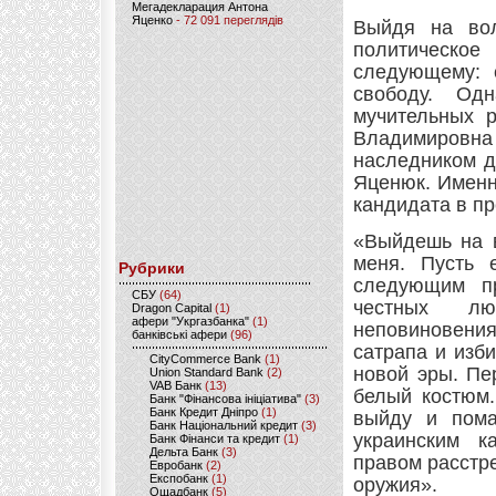
Мегадекларация Антона
Яценко
- 72 091 переглядів
Выйдя на вол
политическое
следующему: 
свободу. Од
мучительных 
Владимировн
наследником д
Яценюк. Именн
кандидата в пр
«Выйдешь на в
меня. Пусть 
Рубрики
следующим пр
CБУ
(64)
честных лю
Dragon Capital
(1)
афери "Укргазбанка"
(1)
неповиновени
банківські афери
(96)
сатрапа и изб
CityCommerce Bank
(1)
новой эры. Пе
Union Standard Bank
(2)
VAB Банк
(13)
белый костюм.
Банк "Фінансова ініціатива"
(3)
Банк Кредит Дніпро
(1)
выйду и пома
Банк Національний кредит
(3)
украинским 
Банк Фінанси та кредит
(1)
Дельта Банк
(3)
правом расстр
Евробанк
(2)
Експобанк
(1)
оружия».
Ощадбанк
(5)