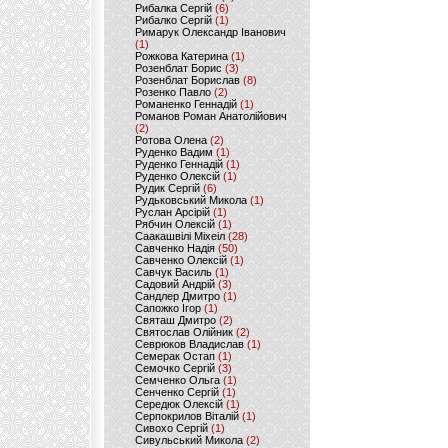
Рибалка Сергій
(6)
Рибалко Сергій
(1)
Римарук Олександр Іванович
(1)
Рожкова Катерина
(1)
Розенблат Борис
(3)
Розенблат Борислав
(8)
Розенко Павло
(2)
Романенко Геннадій
(1)
Романов Роман Анатолійович
(2)
Ротова Олена
(2)
Руденко Вадим
(1)
Руденко Геннадій
(1)
Руденко Олексій
(1)
Рудик Сергій
(6)
Рудьковський Микола
(1)
Руслан Арсірій
(1)
Рябчин Олексій
(1)
Саакашвілі Міхеіл
(28)
Савченко Надія
(50)
Савченко Олексій
(1)
Савчук Василь
(1)
Садовий Андрій
(3)
Сандлер Дмитро
(1)
Сапожко Ігор
(1)
Святаш Дмитро
(2)
Святослав Олійник
(2)
Севрюков Владислав
(1)
Семерак Остап
(1)
Семочко Сергій
(3)
Семченко Ольга
(1)
Сенченко Сергій
(1)
Середюк Олексій
(1)
Серпокрилов Віталій
(1)
Сивохо Сергій
(1)
Сивульський Микола
(2)