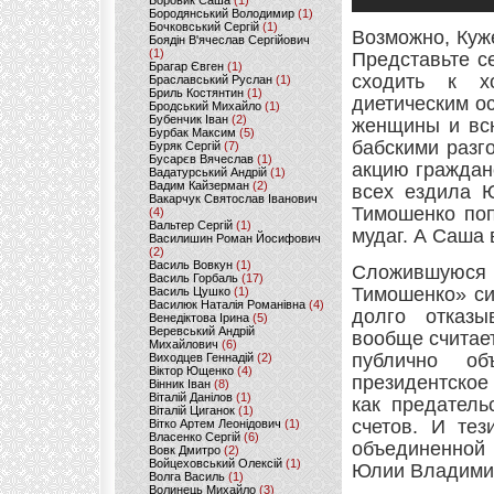
Боровик Саша
(1)
Бородянський Володимир
(1)
Бочковський Сергій
(1)
Возможно, Куж
Боядін В'ячеслав Сергійович
(1)
Представьте с
Брагар Євген
(1)
сходить к х
Браславський Руслан
(1)
Бриль Костянтин
(1)
диетическим о
Бродський Михайло
(1)
Бубенчик Іван
(2)
женщины и всю
Бурбак Максим
(5)
бабскими разг
Буряк Сергій
(7)
Бусарєв Вячеслав
(1)
акцию граждан
Вадатурський Андрій
(1)
Вадим Кайзерман
(2)
всех ездила Ю
Вакарчук Святослав Іванович
Тимошенко поп
(4)
Вальтер Сергій
(1)
мудаг. А Саша 
Василишин Роман Йосифович
(2)
Василь Вовкун
(1)
Сложившуюс
Василь Горбаль
(17)
Тимошенко» си
Василь Цушко
(1)
Василюк Наталія Романівна
(4)
долго отказы
Венедіктова Ірина
(5)
Веревський Андрій
вообще считает
Михайлович
(6)
публично об
Виходцев Геннадій
(2)
Віктор Ющенко
(4)
президентское
Вінник Іван
(8)
Віталій Данілов
(1)
как предатель
Віталій Циганок
(1)
счетов. И тез
Вітко Артем Леонідович
(1)
Власенко Сергій
(6)
объединенной 
Вовк Дмитро
(2)
Войцеховський Олексій
(1)
Юлии Владимир
Волга Василь
(1)
Волинець Михайло
(3)