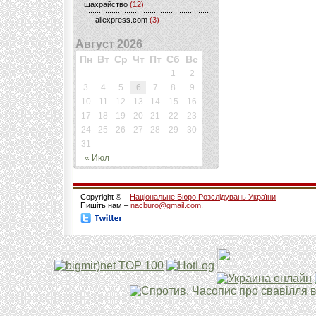
шахрайство
(12)
aliexpress.com
(3)
Август 2026
Пн
Вт
Ср
Чт
Пт
Сб
Вс
1
2
3
4
5
6
7
8
9
10
11
12
13
14
15
16
17
18
19
20
21
22
23
24
25
26
27
28
29
30
31
« Июл
Copyright © –
Національне Бюро Розслідувань України
Пишіть нам –
nacburo@gmail.com
.