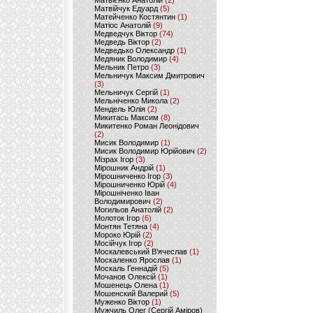
Матвієнко Анатолій
(2)
Матвійчук Едуард
(5)
Матейченко Костянтин
(1)
Матіос Анатолій
(9)
Медведчук Віктор
(74)
Медведь Віктор
(2)
Медведько Олександр
(1)
Медяник Володимир
(4)
Мельник Петро
(3)
Мельничук Максим Дмитрович
(3)
Мельничук Сергій
(1)
Мельніченко Микола
(2)
Мендель Юлія
(2)
Микитась Максим
(8)
Микитенко Роман Леонідович
(2)
Мисик Володимир
(1)
Мисик Володимир Юрійович
(2)
Мізрах Ігор
(3)
Мірошник Андрій
(1)
Мірошниченко Ігор
(3)
Мірошниченко Юрій
(4)
Мірошніченко Іван
Володимирович
(2)
Могильов Анатолій
(2)
Молоток Ігор
(6)
Монтян Тетяна
(4)
Мороко Юрій
(2)
Мосійчук Ігор
(2)
Москалевський В'ячеслав
(1)
Москаленко Ярослав
(1)
Москаль Геннадій
(5)
Мочанов Олексій
(1)
Мошенець Олена
(1)
Мошенский Валерий
(5)
Муженко Віктор
(1)
Мужчиль Олег (Сергій Аміров)