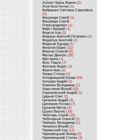
Усенко-Чорна Жанна
(2)
Усов Констянтин
(1)
Фабрикант Світлана Самуілівна
(2)
Фаєрмарк Сергій
(1)
Фаєрмарк Сергій
Олександрович
(1)
Файст Валерій
(1)
Федєєв Ігор
(1)
Федорук Анатолій Петрович
(2)
Федорчук Анатолій
(1)
Федосов Едуард
(1)
Филатов Борис
(11)
Філатов Олексій
(6)
Фірташ Дмитро
(28)
Фріз Ірина
(1)
Фукс Павло
(7)
Фуксман Борис
(1)
Фурсін Іван
(2)
Хмара Степан
(1)
Холодницький Назар
(15)
Холодов Андрій
(2)
Хоменко Володимир
(1)
Хомутиннік Віталій
(52)
Хорошевський Андрій
(1)
Царьов Олег
(1)
Циганков Андрій
(3)
Циплаков Руслан
(7)
Цуканов Віктор
(1)
Цушко Василь
(16)
Чеботарь Сергій
(15)
Чеботарьов Олексій
(1)
Чемерис Володимир
(1)
Чепинога Віталій
(1)
Черкаський Ігор
(12)
Черновецький Леонід
(2)
Черновецький Степан
(3)