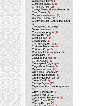
Симоненко Петро
(7)
Симонов Вадим
(12)
Ситник Артем
(11)
Сівець Віктор Миколайович
(2)
Сігал Євген
(3)
Сіньковский Микола
(1)
Скударь Георгій
(1)
Скуратовський Сергій Іванович
(1)
Слободян Олександр
В'ячеславович
(1)
Слюсарчук Андрій
(1)
Смалій Віктор
(1)
Смешко Ігор
(1)
Смолій Яків
(1)
Снєгирьов Дмитро
(2)
Соболев Вячеслав
(4)
Соболєв Єгор
(2)
Соловей Юрій Ігорович
(1)
Солод Юрій
(1)
Сольвар Руслан
(2)
Сотнік Олена
(1)
Ставицький Едуард
(9)
Стаднійчук Роман
(3)
Старикова Ганна
(1)
Стельмах Володимир
(2)
Стефанчук Микола
(1)
Стефанчук Руслан
(1)
Стець Юрій
(1)
Столар Вадим
(27)
Страшний Анатолій Андрійович
(1)
Струк Володимир
(1)
Супрун Уляна
(10)
Супруненко В'ячеслав
(1)
Суркіс Григорій
(3)
Сюмар Вікторія
(3)