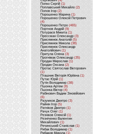
Сергійович
(4)
Попко Сергій
(1)
Поплавський Михайло
(2)
Попов Ігор
(2)
Порошенко Марина
(1)
Порошенко Олексій Петрович
(4)
Порошенко Петро
(465)
Портнов Андрій
(9)
Потураєв Микита
(1)
Прессман Олександр
(3)
Присяжнюк Анатолій
(5)
Присяжнюк Микола
(38)
Присяжнюк Олександр
Анатолійович
(1)
Притула Олена
(3)
Прогнімак Олександр
(35)
Продан Мирослав
(1)
Продан Оксана
(2)
Протас Святослав Вікторович
(1)
Пташник Вікторія Юріївна
(1)
Путас Юрій
(1)
Путін Володимир
(38)
Пшонка Артем
(8)
Пшонка Віктор
(4)
Рабінович Вадим Зіновійович
(6)
Разумков Дмитро
(3)
Райнін Ігор
(5)
Ратніков Дмитро
(1)
Рачук Олег
(1)
Резніков Олексій
(1)
Резніченко Валентин
Михайлович
(1)
Речинський Станіслав
(1)
Рибак Володимир
(1)
Рибаков Микола
(1)