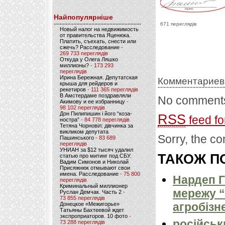
Найпопулярніше
671 переглядів
Новый налог на недвижимость
от правительства Яценюка.
Платить, съехать, снести или
сжечь? Расследование
-
269 733 переглядів
Откуда у Олега Ляшко
миллионы?
- 173 293
переглядів
Ирина Бережная. Депутатская
Комментариев
крыша для рейдеров и
рекетиров
- 111 365 переглядів
В Амстердаме поздравляли
No comments
Акимову и ее избранницу
-
98 102 переглядів
Дон Пилипишин і його “коза-
RSS
feed fo
ностра”
- 84 778 переглядів
Тетяна Чорновіл: дівчинка за
викликом депутата
Sorry, the co
Пашинського
- 83 689
переглядів
УНИАН за $12 тысяч удалил
ТАКОЖ ПО
статью про митинг под СБУ.
Вадим Симонов и Николай
Присяжнюк отмывают свои
имена. Расследование
- 75 800
Нардеп 
переглядів
Криминальный миллионер
мережу “
Руслан Демчак. Часть 2
-
73 855 переглядів
агробізн
Донецкое «Межигорье»
Татьяны Бахтеевой ждет
экспроприаторов. 10 фото
-
російськ
73 288 переглядів