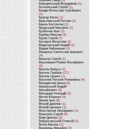
Боровик Саша
(1)
Бородянський Володимир
(1)
Бочковський Сергій
(1)
Боядін В'ячеслав Сергійович
(1)
Брагар Євген
(1)
Браславський Руслан
(1)
Бриль Костянтин
(1)
Бродський Михайло
(1)
Бубенчик Іван
(2)
Бурбак Максим
(5)
Буряк Сергій
(7)
Бусарєв Вячеслав
(1)
Вадатурський Андрій
(1)
Вадим Кайзерман
(2)
Вакарчук Святослав Іванович
(4)
Вальтер Сергій
(1)
Василишин Роман Йосифович
(2)
Василь Вовкун
(1)
Василь Горбаль
(17)
Василь Цушко
(1)
Василюк Наталія Романівна
(4)
Венедіктова Ірина
(5)
Веревський Андрій
Михайлович
(6)
Виходцев Геннадій
(2)
Віктор Ющенко
(4)
Вінник Іван
(8)
Віталій Данілов
(1)
Віталій Циганок
(1)
Вітко Артем Леонідович
(1)
Власенко Сергій
(6)
Вовк Дмитро
(2)
Войцеховський Олексій
(1)
Волга Василь
(1)
Волинець Михайло
(3)