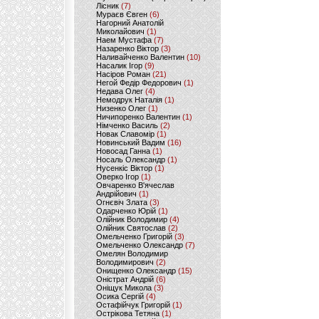
Лісник
(7)
Мураєв Євген
(6)
Нагорний Анатолій
Миколайович
(1)
Наем Мустафа
(7)
Назаренко Віктор
(3)
Наливайченко Валентин
(10)
Насалик Ігор
(9)
Насіров Роман
(21)
Негой Федір Федорович
(1)
Недава Олег
(4)
Немодрук Наталія
(1)
Низенко Олег
(1)
Ничипоренко Валентин
(1)
Німченко Василь
(2)
Новак Славомір
(1)
Новинський Вадим
(16)
Новосад Ганна
(1)
Носаль Олександр
(1)
Нусенкіс Віктор
(1)
Оверко Ігор
(1)
Овчаренко В'ячеслав
Андрійович
(1)
Огнєвіч Злата
(3)
Одарченко Юрій
(1)
Олійник Володимир
(4)
Олійник Святослав
(2)
Омельченко Григорій
(3)
Омельченко Олександр
(7)
Омелян Володимир
Володимирович
(2)
Онищенко Олександр
(15)
Оністрат Андрій
(6)
Оніщук Микола
(3)
Осика Сергій
(4)
Остафійчук Григорій
(1)
Острікова Тетяна
(1)