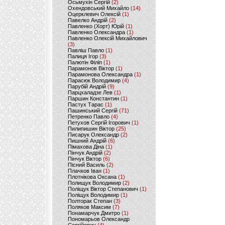
Осьмухін Сергій
(2)
Охендовський Михайло
(14)
Оцерклевич Олексій
(1)
Павелко Андрій
(2)
Павленко (Хорт) Юрій
(1)
Павленко Олександра
(1)
Павленко Олексій Михайлович
(3)
Павліш Павло
(1)
Палиця Ігор
(3)
Палютін Філіп
(1)
Парамонов Віктор
(1)
Парамонова Олександра
(1)
Парасюк Володимир
(4)
Парубій Андрій
(9)
Парцхаладзе Лев
(1)
Паршин Константин
(1)
Пастух Тарас
(1)
Пашинський Сергій
(71)
Петренко Павло
(4)
Петухов Сергій Ігорович
(1)
Пилипишин Віктор
(25)
Писарук Олександр
(2)
Пишний Андрій
(6)
Пімахова Діна
(1)
Пінчук Андрій
(2)
Пінчук Віктор
(6)
Пісний Василь
(2)
Плачков Іван
(1)
Плотнікова Оксана
(1)
Полищук Володимир
(2)
Поліщук Віктор Степанович
(1)
Поліщук Володимир
(1)
Полторак Степан
(3)
Поляков Максим
(7)
Понамарчук Дмитро
(1)
Пономарьов Олександр