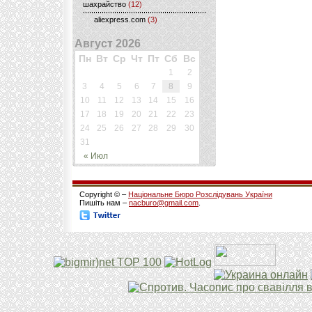
шахрайство
(12)
aliexpress.com
(3)
Август 2026
Пн
Вт
Ср
Чт
Пт
Сб
Вс
1
2
3
4
5
6
7
8
9
10
11
12
13
14
15
16
17
18
19
20
21
22
23
24
25
26
27
28
29
30
31
« Июл
Copyright © –
Національне Бюро Розслідувань України
Пишіть нам –
nacburo@gmail.com
.