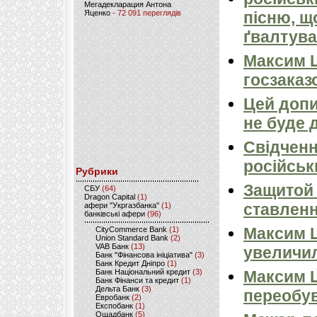
Мегадекларация Антона
Яценко
- 72 091 переглядів
пісню, щ
ґвалтува
Максим 
госзаказ
Цей допи
не буде 
Свідченн
російськ
Рубрики
Защитой 
CБУ
(64)
Dragon Capital
(1)
ставлен
афери "Укргазбанка"
(1)
банківські афери
(96)
Максим Ш
CityCommerce Bank
(1)
Union Standard Bank
(2)
VAB Банк
(13)
увеличил
Банк "Фінансова ініціатива"
(3)
Банк Кредит Дніпро
(1)
Банк Національний кредит
(3)
Максим Ш
Банк Фінанси та кредит
(1)
Дельта Банк
(3)
переобу
Евробанк
(2)
Експобанк
(1)
Ощадбанк
(5)