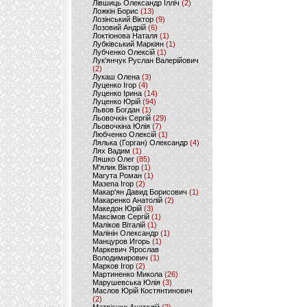
Лівшиць Олександр Ілліч
(2)
Ложкін Борис
(13)
Лозінський Віктор
(9)
Лозовий Андрій
(6)
Локтіонова Наталя
(1)
Лубківський Маркіян
(1)
Лубченко Олексій
(1)
Лук'янчук Руслан Валерійович
(2)
Лукаш Олена
(3)
Луценко Ігор
(4)
Луценко Ірина
(14)
Луценко Юрій
(94)
Львов Богдан
(1)
Льовочкін Сергій
(29)
Льовочкіна Юлія
(7)
Любченко Олексій
(1)
Лялька (Горган) Олександр
(4)
Лях Вадим
(1)
Ляшко Олег
(85)
М'ялик Віктор
(1)
Магута Роман
(1)
Мазепа Ігор
(2)
Макар'ян Давид Борисович
(1)
Макаренко Анатолій
(2)
Македон Юрій
(3)
Максімов Сергій
(1)
Маліков Віталій
(1)
Малінін Олександр
(1)
Манцуров Игорь
(1)
Маркевич Ярослав
Володимирович
(1)
Марков Ігор
(2)
Мартиненко Микола
(26)
Марушевська Юлія
(3)
Маслов Юрій Костянтинович
(2)