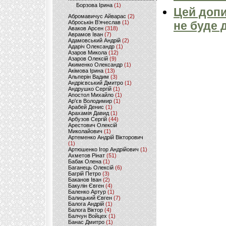
Борзова Ірина
(1)
Цей допи
Абромавичус Айварас
(2)
Аброськін В’ячеслав
(1)
не буде 
Аваков Арсен
(318)
Аврамов Іван
(7)
Адамовський Андрій
(2)
Адаріч Олександр
(1)
Азаров Микола
(12)
Азаров Олексій
(9)
Акименко Олександр
(1)
Акімова Ірина
(13)
Альперін Вадим
(3)
Андрієвський Дмитро
(1)
Андрушко Сергій
(1)
Апостол Михайло
(1)
Ар'єв Володимир
(1)
Арабей Денис
(1)
Арахамія Давид
(1)
Арбузов Сергій
(44)
Арестович Олексій
Миколайович
(1)
Артеменко Андрій Вікторович
(1)
Артюшенко Ігор Андрійович
(1)
Ахметов Рінат
(51)
Бабак Олена
(1)
Баганець Олексій
(6)
Багрій Петро
(3)
Баканов Іван
(2)
Бакулін Євген
(4)
Баленко Артур
(1)
Балицький Євген
(7)
Балога Андрій
(1)
Балога Віктор
(4)
Балчун Войцех
(1)
Банас Дмитро
(1)