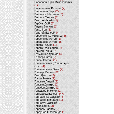
Воропаєв Юрій Миколайович
(1)
Вощевський Валерій
(2)
Гаврилова Лідія
(2)
Гаврилюк Михайло
(3)
Гавриш Степан
(1)
Галстян Авагім
(1)
Гарбуз Юрій
(1)
Гацько Василь
(1)
Гекко Ігор
(1)
Гелетей Валерій
(4)
Герасименко Микола
(4)
Герасимов Артур
(1)
Геращенко Антон
(15)
Герега Галина
(1)
Герега Олександр
(2)
Герман Ганна
(6)
Гетманцев Данило
(3)
Гєллєр Євген
(2)
Гладій Степан
(1)
Гладковський (Свинарчук)
Олег
(4)
Гладковський Олег
(2)
Гладчук Вадим
(82)
Гнап Дмитро
(2)
Говда Роман
(1)
Головач Андрій
(2)
Головін Дмитро
(2)
Голубов Дмитро
(1)
Гольдарб Максим
(1)
Гонтарева Валерія
(47)
Гончаренко Олексій
(8)
Гончаров Михайло
(1)
Гончарук Олексій
(2)
Гопко Ганна
(3)
Горбаль Василь
(2)
Горбунов Олександр
(1)