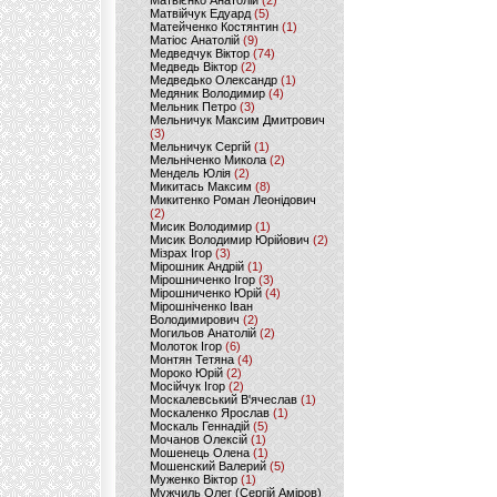
Матвієнко Анатолій
(2)
Матвійчук Едуард
(5)
Матейченко Костянтин
(1)
Матіос Анатолій
(9)
Медведчук Віктор
(74)
Медведь Віктор
(2)
Медведько Олександр
(1)
Медяник Володимир
(4)
Мельник Петро
(3)
Мельничук Максим Дмитрович
(3)
Мельничук Сергій
(1)
Мельніченко Микола
(2)
Мендель Юлія
(2)
Микитась Максим
(8)
Микитенко Роман Леонідович
(2)
Мисик Володимир
(1)
Мисик Володимир Юрійович
(2)
Мізрах Ігор
(3)
Мірошник Андрій
(1)
Мірошниченко Ігор
(3)
Мірошниченко Юрій
(4)
Мірошніченко Іван
Володимирович
(2)
Могильов Анатолій
(2)
Молоток Ігор
(6)
Монтян Тетяна
(4)
Мороко Юрій
(2)
Мосійчук Ігор
(2)
Москалевський В'ячеслав
(1)
Москаленко Ярослав
(1)
Москаль Геннадій
(5)
Мочанов Олексій
(1)
Мошенець Олена
(1)
Мошенский Валерий
(5)
Муженко Віктор
(1)
Мужчиль Олег (Сергій Аміров)