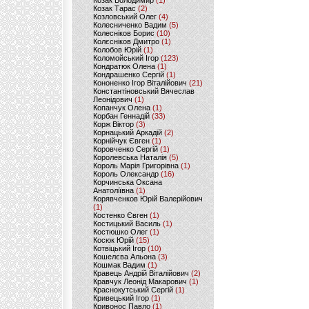
Козак Володимир
(1)
Козак Тарас
(2)
Козловський Олег
(4)
Колесниченко Вадим
(5)
Колесніков Борис
(10)
Колєсніков Дмитро
(1)
Колобов Юрій
(1)
Коломойський Ігор
(123)
Кондратюк Олена
(1)
Кондрашенко Сергій
(1)
Кононенко Ігор Віталійович
(21)
Константіновський Вячеслав
Леонідович
(1)
Копанчук Олена
(1)
Корбан Геннадій
(33)
Корж Віктор
(3)
Корнацький Аркадій
(2)
Корнійчук Євген
(1)
Коровченко Сергій
(1)
Королевська Наталія
(5)
Король Марія Григорівна
(1)
Король Олександр
(16)
Корчинська Оксана
Анатоліївна
(1)
Корявченков Юрій Валерійович
(1)
Костенко Євген
(1)
Костицький Василь
(1)
Костюшко Олег
(1)
Косюк Юрій
(15)
Котвіцький Ігор
(10)
Кошелєва Альона
(3)
Кошмак Вадим
(1)
Кравець Андрій Віталійович
(2)
Кравчук Леонід Макарович
(1)
Краснокутський Сергій
(1)
Кривецький Ігор
(1)
Кривонос Павло
(1)