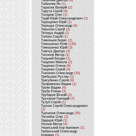
Табачник Дмитро
(6)
Табачник Ян
(1)
Тарасюк Валерій
(2)
Тарута Сергій
(8)
Татаров Олег
(1)
Тацій Юрій Олександрович
(1)
Терещенко Юрій
(1)
Терещук Олександр
(6)
Терьохін Сергій
(2)
Тетерук Андрій
(1)
Тигіпко Сергій
(1)
Тимонькін Борис
(2)
Тимошенко Юлія
(135)
Тимошенко Юрій
(3)
Тимчук Дмитро
(3)
Тихонов Віктор
(1)
Тицький Богдан
(1)
Тищенко Микола
(2)
Тищенко Олена
(8)
Тищенко Сергій
(4)
Ткаченко Олександр
(10)
Требушкін Руслан
(1)
Тригубенко Сергій
(6)
Трофименко Вадим
(1)
Троян Вадим
(6)
Труба Роман
(3)
Трубаров Віталій
(2)
Труханов Геннадій
(7)
Тулуб Сергій
(1)
Турчин Сергій Олександрович
(1)
Турчинов Олександр
(35)
Тягнибок Олег
(2)
Ударцов Юрій
(1)
Уколов Віктор
(4)
Уманський Ігор Іванович
(1)
Урбанський Олександр
Ігорович
(1)