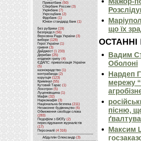
Мажор-по
Приватбанк
(50)
Сбербанк России
(3)
Розсліду
Укрінбанк
(7)
Укрсоцбанк
(2)
Фідобанк
(1)
Маріуполь
Юніон стандард банк
(1)
що їх зр
Без рубрики
(19)
Безпредєл
(56)
Верховна Рада України
(3)
ОСТАННІ
вибори
(128)
Герої України
(1)
гривня
(3)
Дайджест
(1 233)
Вадим Ст
Дерибан
(25)
епідемія грипу
(4)
Оболоні
ЄДАПС: приватизація України
(5)
казнокрадство
(1)
Нардеп 
контрабанда
(2)
корупція
(123)
мережу “
Кримінал
(55)
Кутовий Тарас
(1)
Лохотрон
(5)
агробізн
Луценківщина
(1)
Мафія
(32)
російськ
Наркомафія
(3)
Національна безпека
(211)
Незаконне будівництво
(6)
пісню, щ
Обмеження свободи слова
(283)
ґвалтува
Педофіли з БЮТу
(2)
переслідування журналістів
(17)
Максим 
Персоналії
(4 316)
госзаказ
Абдуллін Олександр
(3)