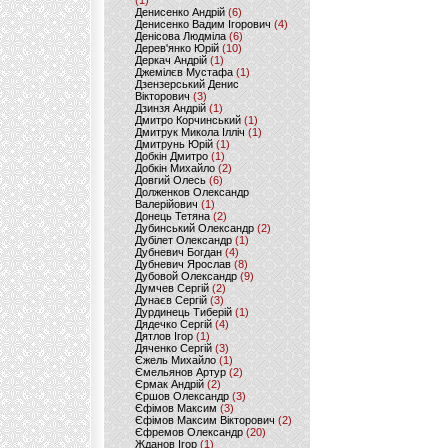
(1)
Денисенко Андрій
(6)
Денисенко Вадим Ігорович
(4)
Денісова Людміла
(6)
Дерев'янко Юрій
(10)
Деркач Андрій
(1)
Джемілєв Мустафа
(1)
Дзензерський Денис
Вікторович
(3)
Дзинзя Андрій
(1)
Дмитро Корчинський
(1)
Дмитрук Микола Ілліч
(1)
Дмитрунь Юрій
(1)
Добкін Дмитро
(1)
Добкін Михайло
(2)
Довгий Олесь
(6)
Долженков Олександр
Валерійович
(1)
Донець Тетяна
(2)
Дубинський Олександр
(2)
Дубілет Олександр
(1)
Дубневич Богдан
(4)
Дубневич Ярослав
(8)
Дубовой Олександр
(9)
Думчев Сергій
(2)
Дунаєв Сергій
(3)
Дурдинець Тиберій
(1)
Дядечко Сергій
(4)
Дятлов Ігор
(1)
Дяченко Сергій
(3)
Єжель Михайло
(1)
Ємельянов Артур
(2)
Єрмак Андрій
(2)
Єршов Олександр
(3)
Єфімов Максим
(3)
Єфімов Максим Вікторович
(2)
Єфремов Олександр
(20)
Жданов Ігор
(1)