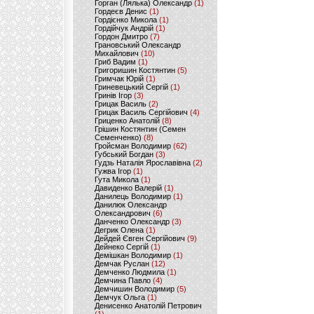
Горган (Лялька) Олександр
(1)
Гордеєв Денис
(1)
Гордієнко Микола
(1)
Гордійчук Андрій
(1)
Гордон Дмитро
(7)
Грановський Олександр
Михайлович
(10)
Гриб Вадим
(1)
Григоришин Костянтин
(5)
Гримчак Юрій
(1)
Гриневецький Сергій
(1)
Гринів Ігор
(3)
Грицак Василь
(2)
Грицак Василь Сергійович
(4)
Гриценко Анатолій
(8)
Грішин Костянтин (Семен
Семенченко)
(8)
Гройсман Володимир
(62)
Губський Богдан
(3)
Гудзь Наталія Ярославівна
(2)
Гужва Ігор
(1)
Гута Микола
(1)
Давиденко Валерій
(1)
Данилець Володимир
(1)
Данилюк Олександр
Олександрович
(6)
Данченко Олександр
(3)
Дегрик Олена
(1)
Дейдей Євген Сергійович
(9)
Дейнеко Сергій
(1)
Демішкан Володимир
(1)
Демчак Руслан
(12)
Демченко Людмила
(1)
Демчина Павло
(4)
Демчишин Володимир
(5)
Демчук Ольга
(1)
Денисенко Анатолій Петрович