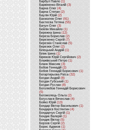
Барбул Павло
(1)
Барвіненко Віталій
(3)
Барна Олег
(4)
Барна Степан
(2)
Баулін Юрій
(2)
Бахматюк Олег
(91)
Бахтеєва Тетяна
(55)
Бачун Олег
(3)
Бейлін Михайло
(1)
Бережна Ірина
(12)
Береза Борислав
(2)
Березенко Сергій
(7)
Березкін Станіслав
(5)
Березюк Олег
(2)
Білецький Андрій
(1)
Білик Ірина
(1)
Бірюков Юрій Сергійович
(2)
Блажівський Петро
(1)
Бланк Максим
(3)
Бобов Геннадій
(2)
Бобов Геннадій Борисович
(1)
Богартирьова Раїса
(32)
Богдан Андрій
(8)
Богдан Губський
(1)
Богдан Руслан
(8)
Боголюбов Геннадій Борисович
(5)
Богомолець Ольга
(2)
Богуслаєв Вячеслав
(4)
Бойко Юрій
(13)
Бондар Віктор Васильович
(1)
Бондарєв Костянтин
(4)
Бондарчук Сергій
(1)
Бондик Валерій
(1)
Бондик Віктор
(5)
Борзов Сергiй
(2)
Борис Адамов
(1)