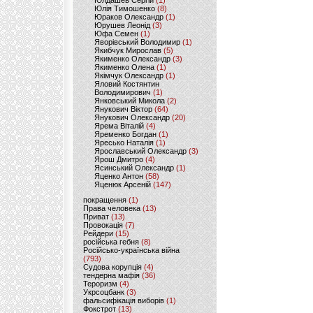
Юлдашев Сергій
(1)
Юлія Тимошенко
(8)
Юраков Олександр
(1)
Юрушев Леонід
(3)
Юфа Семен
(1)
Яворівський Володимир
(1)
Якибчук Мирослав
(5)
Якименко Олександр
(3)
Якименко Олена
(1)
Якімчук Олександр
(1)
Яловий Костянтин
Володимирович
(1)
Янковський Микола
(2)
Янукович Віктор
(64)
Янукович Олександр
(20)
Ярема Віталій
(4)
Яременко Богдан
(1)
Яресько Наталія
(1)
Ярославський Олександр
(3)
Ярош Дмитро
(4)
Ясинський Олександр
(1)
Яценко Антон
(58)
Яценюк Арсеній
(147)
покращення
(1)
Права человека
(13)
Приват
(13)
Провокація
(7)
Рейдери
(15)
російська гебня
(8)
Російсько-українська війна
(793)
Судова корупція
(4)
тендерна мафія
(36)
Тероризм
(4)
Укрсоцбанк
(3)
фальсифікація виборів
(1)
Фокстрот
(13)