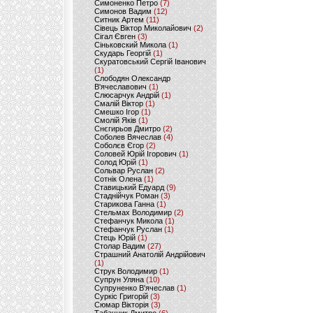
Симоненко Петро
(7)
Симонов Вадим
(12)
Ситник Артем
(11)
Сівець Віктор Миколайович
(2)
Сігал Євген
(3)
Сіньковский Микола
(1)
Скударь Георгій
(1)
Скуратовський Сергій Іванович
(1)
Слободян Олександр
В'ячеславович
(1)
Слюсарчук Андрій
(1)
Смалій Віктор
(1)
Смешко Ігор
(1)
Смолій Яків
(1)
Снєгирьов Дмитро
(2)
Соболев Вячеслав
(4)
Соболєв Єгор
(2)
Соловей Юрій Ігорович
(1)
Солод Юрій
(1)
Сольвар Руслан
(2)
Сотнік Олена
(1)
Ставицький Едуард
(9)
Стаднійчук Роман
(3)
Старикова Ганна
(1)
Стельмах Володимир
(2)
Стефанчук Микола
(1)
Стефанчук Руслан
(1)
Стець Юрій
(1)
Столар Вадим
(27)
Страшний Анатолій Андрійович
(1)
Струк Володимир
(1)
Супрун Уляна
(10)
Супруненко В'ячеслав
(1)
Суркіс Григорій
(3)
Сюмар Вікторія
(3)