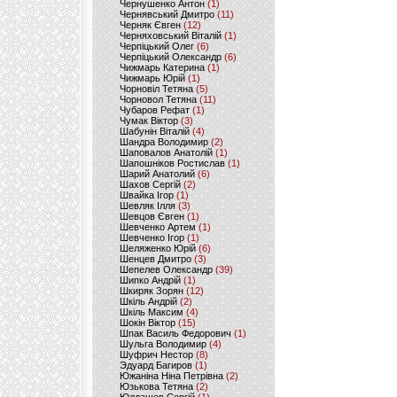
Чернушенко Антон
(1)
Чернявський Дмитро
(11)
Черняк Євген
(12)
Черняховський Віталій
(1)
Черпіцький Олег
(6)
Черпіцький Олександр
(6)
Чижмарь Катерина
(1)
Чижмарь Юрій
(1)
Чорновіл Тетяна
(5)
Чорновол Тетяна
(11)
Чубаров Рефат
(1)
Чумак Віктор
(3)
Шабунін Віталій
(4)
Шандра Володимир
(2)
Шаповалов Анатолій
(1)
Шапошніков Ростислав
(1)
Шарий Анатолий
(6)
Шахов Сергій
(2)
Швайка Ігор
(1)
Шевляк Ілля
(3)
Шевцов Євген
(1)
Шевченко Артем
(1)
Шевченко Ігор
(1)
Шеляженко Юрій
(6)
Шенцев Дмитро
(3)
Шепелев Олександр
(39)
Шипко Андрій
(1)
Шкиряк Зорян
(12)
Шкіль Андрій
(2)
Шкіль Максим
(4)
Шокін Віктор
(15)
Шпак Василь Федорович
(1)
Шульга Володимир
(4)
Шуфрич Нестор
(8)
Эдуард Багиров
(1)
Южаніна Ніна Петрівна
(2)
Юзькова Тетяна
(2)