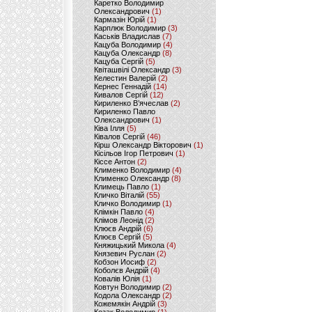
Каретко Володимир
Олександрович
(1)
Кармазін Юрій
(1)
Карплюк Володимир
(3)
Каськів Владислав
(7)
Кацуба Володимир
(4)
Кацуба Олександр
(8)
Кацуба Сергій
(5)
Квіташвілі Олександр
(3)
Келестин Валерій
(2)
Кернес Геннадій
(14)
Кивалов Сергій
(12)
Кириленко В’ячеслав
(2)
Кириленко Павло
Олександрович
(1)
Ківа Ілля
(5)
Ківалов Сергій
(46)
Кірш Олександр Вікторович
(1)
Кісільов Ігор Петрович
(1)
Кіссе Антон
(2)
Клименко Володимир
(4)
Клименко Олександр
(8)
Климець Павло
(1)
Кличко Віталій
(55)
Кличко Володимир
(1)
Клімкін Павло
(4)
Клімов Леонід
(2)
Клюєв Андрій
(6)
Клюєв Сергій
(5)
Княжицький Микола
(4)
Князевич Руслан
(2)
Кобзон Иосиф
(2)
Коболєв Андрій
(4)
Ковалів Юлія
(1)
Ковтун Володимир
(2)
Кодола Олександр
(2)
Кожемякін Андрій
(3)