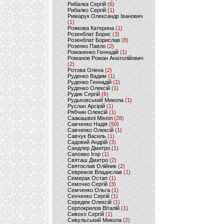
Рибалка Сергій
(6)
Рибалко Сергій
(1)
Римарук Олександр Іванович
(1)
Рожкова Катерина
(1)
Розенблат Борис
(3)
Розенблат Борислав
(8)
Розенко Павло
(2)
Романенко Геннадій
(1)
Романов Роман Анатолійович
(2)
Ротова Олена
(2)
Руденко Вадим
(1)
Руденко Геннадій
(1)
Руденко Олексій
(1)
Рудик Сергій
(6)
Рудьковський Микола
(1)
Руслан Арсірій
(1)
Рябчин Олексій
(1)
Саакашвілі Міхеіл
(28)
Савченко Надія
(50)
Савченко Олексій
(1)
Савчук Василь
(1)
Садовий Андрій
(3)
Сандлер Дмитро
(1)
Сапожко Ігор
(1)
Святаш Дмитро
(2)
Святослав Олійник
(2)
Севрюков Владислав
(1)
Семерак Остап
(1)
Семочко Сергій
(3)
Семченко Ольга
(1)
Сенченко Сергій
(1)
Середюк Олексій
(1)
Серпокрилов Віталій
(1)
Сивохо Сергій
(1)
Сивульський Микола
(2)