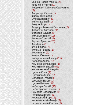
Усенко-Чорна Жанна
(2)
Усов Констянтин
(1)
Фабрикант Світлана Самуілівна
(2)
Фаєрмарк Сергій
(1)
Фаєрмарк Сергій
Олександрович
(1)
Файст Валерій
(1)
Федєєв Ігор
(1)
Федорук Анатолій Петрович
(2)
Федорчук Анатолій
(1)
Федосов Едуард
(1)
Филатов Борис
(11)
Філатов Олексій
(6)
Фірташ Дмитро
(28)
Фріз Ірина
(1)
Фукс Павло
(7)
Фуксман Борис
(1)
Фурсін Іван
(2)
Хмара Степан
(1)
Холодницький Назар
(15)
Холодов Андрій
(2)
Хоменко Володимир
(1)
Хомутиннік Віталій
(52)
Хорошевський Андрій
(1)
Царьов Олег
(1)
Циганков Андрій
(3)
Циплаков Руслан
(7)
Цуканов Віктор
(1)
Цушко Василь
(16)
Чеботарь Сергій
(15)
Чеботарьов Олексій
(1)
Чемерис Володимир
(1)
Чепинога Віталій
(1)
Черкаський Ігор
(12)
Черновецький Леонід
(2)
Черновецький Степан
(3)