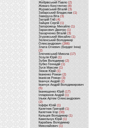
Жебрівський Павло
(2)
Жеваго Констянтин
(8)
Журавський Віталій
(3)
Забарський Владислав
(1)
Заверуха Віта
(3)
Загорій Гліб
(4)
Зайцев Сергій
(1)
Запорожець Михайло
(1)
Зарахович Дмитро
(1)
Захарченко Віталій
(3)
Згуровський Михайло
(1)
Зеленський Володимир
Олександрович
(266)
Злата Огневич (Бордюг Інна)
(2)
Злочевський Микола
(17)
Зозуля Юрій
(1)
Зубик Володимир
(2)
Зубко Геннадій
(1)
Зуєв Максим
(1)
Зюков Юрій
(1)
Іваненко Роман
(2)
Іванісов Роман
(3)
Іванчук Андрій
(2)
Іванчук Андрій Володимирович
(5)
Іванющенко Юрій
(17)
Ілларіонов Андрій
(1)
Ільюк Артем Олександрович
(2)
Іоффе Юлій
(1)
Калетник Григорій
(1)
Калетник Ігор
(33)
Кальцев Володимир
(1)
Камельчук Юрій
(1)
Карабань Володимир
Миколайович
(1)