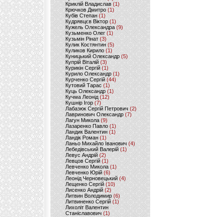
Криклій Владислав
(1)
Крючков Дмитро
(1)
Кубів Степан
(1)
Кудрявцєв Віктор
(1)
Кужель Олександра
(9)
Кузьменко Олег
(1)
Кузьмін Рінат
(3)
Кулик Костянтин
(5)
Куликов Кирило
(1)
Куницький Олександр
(5)
Купрій Віталій
(3)
Курикін Сергій
(1)
Курило Олександр
(1)
Курченко Сергій
(44)
Кутовий Тарас
(1)
Куць Олександр
(1)
Кучма Леонід
(12)
Кушнір Ігор
(7)
Лабазюк Сергій Петрович
(2)
Лавринович Олександр
(7)
Лагун Микола
(9)
Лазаренко Павло
(1)
Ландик Валентин
(1)
Ландік Роман
(1)
Ланьо Михайло Іванович
(4)
Лебедівський Валерій
(1)
Левус Андрій
(2)
Левцов Сергій
(1)
Левченко Микола
(1)
Левченко Юрій
(6)
Леонід Черновецький
(4)
Лещенко Сергій
(10)
Лисенко Андрій
(2)
Литвин Володимир
(6)
Литвиненко Сергій
(1)
Лихоліт Валентин
Станіславович
(1)