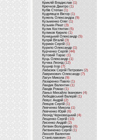
Криклій Владислав
(1)
Крючков Дмитро
(1)
Кубів Степан
(1)
Кудрявцєв Віктор
(1)
Кужель Олександра
(9)
Кузьменко Олег
(1)
Кузьмін Рінат
(3)
Кулик Костянтин
(5)
Куликов Кирило
(1)
Куницький Олександр
(5)
Купрій Віталій
(3)
Курикін Сергій
(1)
Курило Олександр
(1)
Курченко Сергій
(44)
Кутовий Тарас
(1)
Куць Олександр
(1)
Кучма Леонід
(12)
Кушнір Ігор
(7)
Лабазюк Сергій Петрович
(2)
Лавринович Олександр
(7)
Лагун Микола
(9)
Лазаренко Павло
(1)
Ландик Валентин
(1)
Ландік Роман
(1)
Ланьо Михайло Іванович
(4)
Лебедівський Валерій
(1)
Левус Андрій
(2)
Левцов Сергій
(1)
Левченко Микола
(1)
Левченко Юрій
(6)
Леонід Черновецький
(4)
Лещенко Сергій
(10)
Лисенко Андрій
(2)
Литвин Володимир
(6)
Литвиненко Сергій
(1)
Лихоліт Валентин
Станіславович
(1)