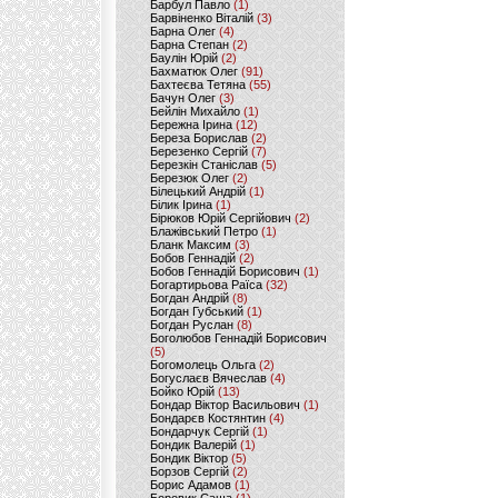
Барбул Павло
(1)
Барвіненко Віталій
(3)
Барна Олег
(4)
Барна Степан
(2)
Баулін Юрій
(2)
Бахматюк Олег
(91)
Бахтеєва Тетяна
(55)
Бачун Олег
(3)
Бейлін Михайло
(1)
Бережна Ірина
(12)
Береза Борислав
(2)
Березенко Сергій
(7)
Березкін Станіслав
(5)
Березюк Олег
(2)
Білецький Андрій
(1)
Білик Ірина
(1)
Бірюков Юрій Сергійович
(2)
Блажівський Петро
(1)
Бланк Максим
(3)
Бобов Геннадій
(2)
Бобов Геннадій Борисович
(1)
Богартирьова Раїса
(32)
Богдан Андрій
(8)
Богдан Губський
(1)
Богдан Руслан
(8)
Боголюбов Геннадій Борисович
(5)
Богомолець Ольга
(2)
Богуслаєв Вячеслав
(4)
Бойко Юрій
(13)
Бондар Віктор Васильович
(1)
Бондарєв Костянтин
(4)
Бондарчук Сергій
(1)
Бондик Валерій
(1)
Бондик Віктор
(5)
Борзов Сергiй
(2)
Борис Адамов
(1)