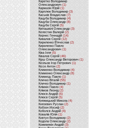
Каретко Володимир
Олександрович
(1)
Кармазін Юрій
(1)
Карплюк Володимир
(3)
Каськів Владислав
(7)
Кацуба Володимир
(4)
Кацуба Олександр
(8)
Кацуба Сергій
(5)
Квіташвілі Олександр
(3)
Келестин Валерій
(2)
Кернес Геннадій
(14)
Кивалов Сергій
(12)
Кириленко В’ячеслав
(2)
Кириленко Павло
Олександрович
(1)
Ківа Ілля
(5)
Ківалов Сергій
(46)
Кірш Олександр Вікторович
(1)
Кісільов Ігор Петрович
(1)
Кіссе Антон
(2)
Клименко Володимир
(4)
Клименко Олександр
(8)
Климець Павло
(1)
Кличко Віталій
(55)
Кличко Володимир
(1)
Клімкін Павло
(4)
Клімов Леонід
(2)
Клюєв Андрій
(6)
Клюєв Сергій
(5)
Княжицький Микола
(4)
Князевич Руслан
(2)
Кобзон Иосиф
(2)
Коболєв Андрій
(4)
Ковалів Юлія
(1)
Ковтун Володимир
(2)
Кодола Олександр
(2)
Кожемякін Андрій
(3)