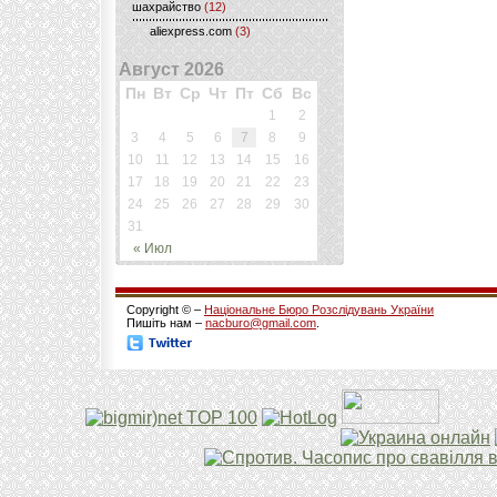
шахрайство
(12)
aliexpress.com
(3)
Август 2026
Пн
Вт
Ср
Чт
Пт
Сб
Вс
1
2
3
4
5
6
7
8
9
10
11
12
13
14
15
16
17
18
19
20
21
22
23
24
25
26
27
28
29
30
31
« Июл
Copyright © –
Національне Бюро Розслідувань України
Пишіть нам –
nacburo@gmail.com
.