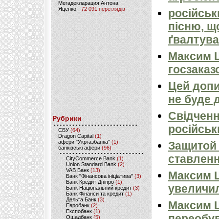
Мегадекларация Антона
Яценко
- 72 091 переглядів
російськ
пісню, щ
ґвалтува
Максим 
госзаказ
Цей допи
не буде 
Свідченн
Рубрики
російськ
CБУ
(64)
Dragon Capital
(1)
афери "Укргазбанка"
(1)
Защитой 
банківські афери
(96)
ставлен
CityCommerce Bank
(1)
Union Standard Bank
(2)
VAB Банк
(13)
Максим Ш
Банк "Фінансова ініціатива"
(3)
Банк Кредит Дніпро
(1)
увеличил
Банк Національний кредит
(3)
Банк Фінанси та кредит
(1)
Дельта Банк
(3)
Максим Ш
Евробанк
(2)
Експобанк
(1)
переобу
Ощадбанк
(5)