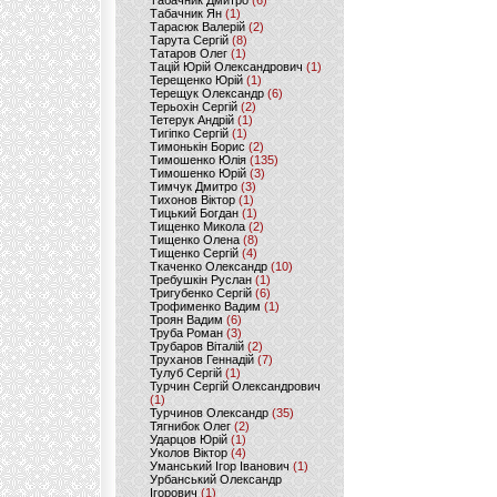
Табачник Дмитро
(6)
Табачник Ян
(1)
Тарасюк Валерій
(2)
Тарута Сергій
(8)
Татаров Олег
(1)
Тацій Юрій Олександрович
(1)
Терещенко Юрій
(1)
Терещук Олександр
(6)
Терьохін Сергій
(2)
Тетерук Андрій
(1)
Тигіпко Сергій
(1)
Тимонькін Борис
(2)
Тимошенко Юлія
(135)
Тимошенко Юрій
(3)
Тимчук Дмитро
(3)
Тихонов Віктор
(1)
Тицький Богдан
(1)
Тищенко Микола
(2)
Тищенко Олена
(8)
Тищенко Сергій
(4)
Ткаченко Олександр
(10)
Требушкін Руслан
(1)
Тригубенко Сергій
(6)
Трофименко Вадим
(1)
Троян Вадим
(6)
Труба Роман
(3)
Трубаров Віталій
(2)
Труханов Геннадій
(7)
Тулуб Сергій
(1)
Турчин Сергій Олександрович
(1)
Турчинов Олександр
(35)
Тягнибок Олег
(2)
Ударцов Юрій
(1)
Уколов Віктор
(4)
Уманський Ігор Іванович
(1)
Урбанський Олександр
Ігорович
(1)