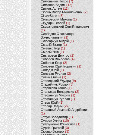
Симоненко Петро
(7)
Симонов Вадим
(12)
Ситник Артем
(11)
Сівець Віктор Миколайович
(2)
Сігал Євген
(3)
Сіньковский Микола
(1)
Скударь Георгій
(1)
Скуратовський Сергій Іванович
(1)
Слободян Олександр
В'ячеславович
(1)
Слюсарчук Андрій
(1)
Смалій Віктор
(1)
Смешко Ігор
(1)
Смолій Яків
(1)
Снєгирьов Дмитро
(2)
Соболев Вячеслав
(4)
Соболєв Єгор
(2)
Соловей Юрій Ігорович
(1)
Солод Юрій
(1)
Сольвар Руслан
(2)
Сотнік Олена
(1)
Ставицький Едуард
(9)
Стаднійчук Роман
(3)
Старикова Ганна
(1)
Стельмах Володимир
(2)
Стефанчук Микола
(1)
Стефанчук Руслан
(1)
Стець Юрій
(1)
Столар Вадим
(27)
Страшний Анатолій Андрійович
(1)
Струк Володимир
(1)
Супрун Уляна
(10)
Супруненко В'ячеслав
(1)
Суркіс Григорій
(3)
Сюмар Вікторія
(3)