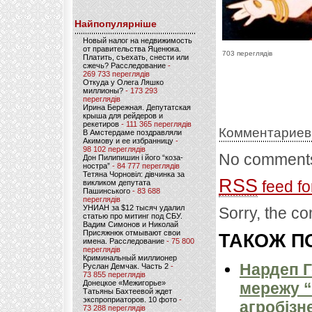
Найпопулярніше
Новый налог на недвижимость
от правительства Яценюка.
703 переглядів
Платить, съехать, снести или
сжечь? Расследование
-
269 733 переглядів
Откуда у Олега Ляшко
миллионы?
- 173 293
переглядів
Ирина Бережная. Депутатская
крыша для рейдеров и
рекетиров
- 111 365 переглядів
Комментариев
В Амстердаме поздравляли
Акимову и ее избранницу
-
98 102 переглядів
No comments
Дон Пилипишин і його “коза-
ностра”
- 84 777 переглядів
Тетяна Чорновіл: дівчинка за
RSS
feed fo
викликом депутата
Пашинського
- 83 688
переглядів
УНИАН за $12 тысяч удалил
Sorry, the co
статью про митинг под СБУ.
Вадим Симонов и Николай
Присяжнюк отмывают свои
ТАКОЖ ПО
имена. Расследование
- 75 800
переглядів
Криминальный миллионер
Нардеп 
Руслан Демчак. Часть 2
-
73 855 переглядів
Донецкое «Межигорье»
мережу “
Татьяны Бахтеевой ждет
экспроприаторов. 10 фото
-
агробізн
73 288 переглядів