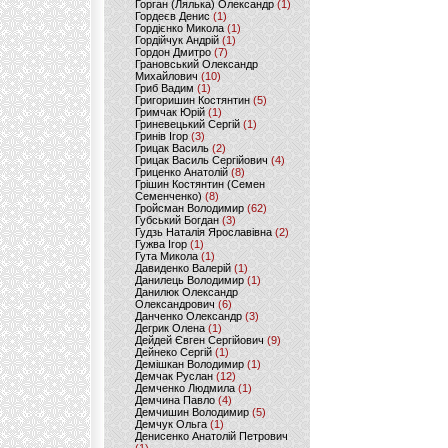
Горган (Лялька) Олександр
(1)
Гордеєв Денис
(1)
Гордієнко Микола
(1)
Гордійчук Андрій
(1)
Гордон Дмитро
(7)
Грановський Олександр
Михайлович
(10)
Гриб Вадим
(1)
Григоришин Костянтин
(5)
Гримчак Юрій
(1)
Гриневецький Сергій
(1)
Гринів Ігор
(3)
Грицак Василь
(2)
Грицак Василь Сергійович
(4)
Гриценко Анатолій
(8)
Грішин Костянтин (Семен
Семенченко)
(8)
Гройсман Володимир
(62)
Губський Богдан
(3)
Гудзь Наталія Ярославівна
(2)
Гужва Ігор
(1)
Гута Микола
(1)
Давиденко Валерій
(1)
Данилець Володимир
(1)
Данилюк Олександр
Олександрович
(6)
Данченко Олександр
(3)
Дегрик Олена
(1)
Дейдей Євген Сергійович
(9)
Дейнеко Сергій
(1)
Демішкан Володимир
(1)
Демчак Руслан
(12)
Демченко Людмила
(1)
Демчина Павло
(4)
Демчишин Володимир
(5)
Демчук Ольга
(1)
Денисенко Анатолій Петрович