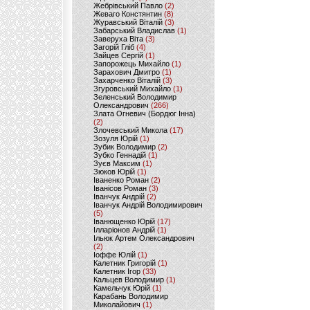
Жебрівський Павло
(2)
Жеваго Констянтин
(8)
Журавський Віталій
(3)
Забарський Владислав
(1)
Заверуха Віта
(3)
Загорій Гліб
(4)
Зайцев Сергій
(1)
Запорожець Михайло
(1)
Зарахович Дмитро
(1)
Захарченко Віталій
(3)
Згуровський Михайло
(1)
Зеленський Володимир
Олександрович
(266)
Злата Огневич (Бордюг Інна)
(2)
Злочевський Микола
(17)
Зозуля Юрій
(1)
Зубик Володимир
(2)
Зубко Геннадій
(1)
Зуєв Максим
(1)
Зюков Юрій
(1)
Іваненко Роман
(2)
Іванісов Роман
(3)
Іванчук Андрій
(2)
Іванчук Андрій Володимирович
(5)
Іванющенко Юрій
(17)
Ілларіонов Андрій
(1)
Ільюк Артем Олександрович
(2)
Іоффе Юлій
(1)
Калетник Григорій
(1)
Калетник Ігор
(33)
Кальцев Володимир
(1)
Камельчук Юрій
(1)
Карабань Володимир
Миколайович
(1)