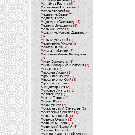
Матвієнко Анатолій
(2)
Матвійчук Едуард
(5)
Матейченко Костянтин
(1)
Матіос Анатолій
(9)
Медведчук Віктор
(74)
Медведь Віктор
(2)
Медведько Олександр
(1)
Медяник Володимир
(4)
Мельник Петро
(3)
Мельничук Максим Дмитрович
(3)
Мельничук Сергій
(1)
Мельніченко Микола
(2)
Мендель Юлія
(2)
Микитась Максим
(8)
Микитенко Роман Леонідович
(2)
Мисик Володимир
(1)
Мисик Володимир Юрійович
(2)
Мізрах Ігор
(3)
Мірошник Андрій
(1)
Мірошниченко Ігор
(3)
Мірошниченко Юрій
(4)
Мірошніченко Іван
Володимирович
(2)
Могильов Анатолій
(2)
Молоток Ігор
(6)
Монтян Тетяна
(4)
Мороко Юрій
(2)
Мосійчук Ігор
(2)
Москалевський В'ячеслав
(1)
Москаленко Ярослав
(1)
Москаль Геннадій
(5)
Мочанов Олексій
(1)
Мошенець Олена
(1)
Мошенский Валерий
(5)
Муженко Віктор
(1)
Мужчиль Олег (Сергій Аміров)