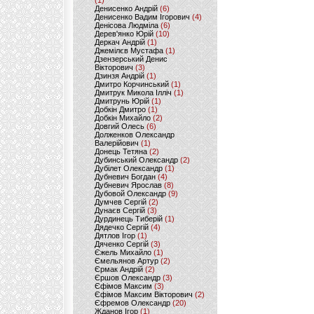
(1)
Денисенко Андрій
(6)
Денисенко Вадим Ігорович
(4)
Денісова Людміла
(6)
Дерев'янко Юрій
(10)
Деркач Андрій
(1)
Джемілєв Мустафа
(1)
Дзензерський Денис
Вікторович
(3)
Дзинзя Андрій
(1)
Дмитро Корчинський
(1)
Дмитрук Микола Ілліч
(1)
Дмитрунь Юрій
(1)
Добкін Дмитро
(1)
Добкін Михайло
(2)
Довгий Олесь
(6)
Долженков Олександр
Валерійович
(1)
Донець Тетяна
(2)
Дубинський Олександр
(2)
Дубілет Олександр
(1)
Дубневич Богдан
(4)
Дубневич Ярослав
(8)
Дубовой Олександр
(9)
Думчев Сергій
(2)
Дунаєв Сергій
(3)
Дурдинець Тиберій
(1)
Дядечко Сергій
(4)
Дятлов Ігор
(1)
Дяченко Сергій
(3)
Єжель Михайло
(1)
Ємельянов Артур
(2)
Єрмак Андрій
(2)
Єршов Олександр
(3)
Єфімов Максим
(3)
Єфімов Максим Вікторович
(2)
Єфремов Олександр
(20)
Жданов Ігор
(1)