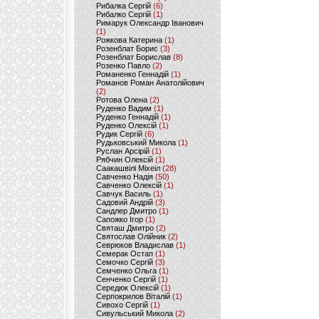
Рибалка Сергій
(6)
Рибалко Сергій
(1)
Римарук Олександр Іванович
(1)
Рожкова Катерина
(1)
Розенблат Борис
(3)
Розенблат Борислав
(8)
Розенко Павло
(2)
Романенко Геннадій
(1)
Романов Роман Анатолійович
(2)
Ротова Олена
(2)
Руденко Вадим
(1)
Руденко Геннадій
(1)
Руденко Олексій
(1)
Рудик Сергій
(6)
Рудьковський Микола
(1)
Руслан Арсірій
(1)
Рябчин Олексій
(1)
Саакашвілі Міхеіл
(28)
Савченко Надія
(50)
Савченко Олексій
(1)
Савчук Василь
(1)
Садовий Андрій
(3)
Сандлер Дмитро
(1)
Сапожко Ігор
(1)
Святаш Дмитро
(2)
Святослав Олійник
(2)
Севрюков Владислав
(1)
Семерак Остап
(1)
Семочко Сергій
(3)
Семченко Ольга
(1)
Сенченко Сергій
(1)
Середюк Олексій
(1)
Серпокрилов Віталій
(1)
Сивохо Сергій
(1)
Сивульський Микола
(2)