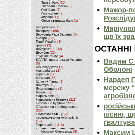
Приватбанк
(50)
Сбербанк России
(3)
Мажор-по
Укрінбанк
(7)
Укрсоцбанк
(2)
Розсліду
Фідобанк
(1)
Юніон стандард банк
(1)
Маріуполь
Без рубрики
(19)
Безпредєл
(56)
Верховна Рада України
(3)
що їх зр
вибори
(128)
Герої України
(1)
гривня
(3)
ОСТАННІ
Дайджест
(1 233)
Дерибан
(25)
епідемія грипу
(4)
Вадим Ст
ЄДАПС: приватизація України
(5)
казнокрадство
(1)
Оболоні
контрабанда
(2)
корупція
(123)
Нардеп 
Кримінал
(55)
Кутовий Тарас
(1)
Лохотрон
(5)
мережу “
Луценківщина
(1)
Мафія
(32)
агробізн
Наркомафія
(3)
Національна безпека
(211)
Незаконне будівництво
(6)
російськ
Обмеження свободи слова
(283)
пісню, щ
Педофіли з БЮТу
(2)
переслідування журналістів
ґвалтува
(17)
Персоналії
(4 316)
Максим 
Абдуллін Олександр
(3)