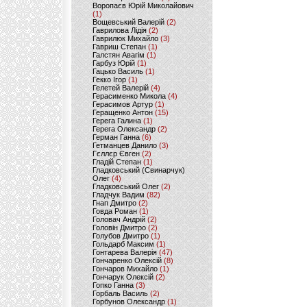
Воропаєв Юрій Миколайович
(1)
Вощевський Валерій
(2)
Гаврилова Лідія
(2)
Гаврилюк Михайло
(3)
Гавриш Степан
(1)
Галстян Авагім
(1)
Гарбуз Юрій
(1)
Гацько Василь
(1)
Гекко Ігор
(1)
Гелетей Валерій
(4)
Герасименко Микола
(4)
Герасимов Артур
(1)
Геращенко Антон
(15)
Герега Галина
(1)
Герега Олександр
(2)
Герман Ганна
(6)
Гетманцев Данило
(3)
Гєллєр Євген
(2)
Гладій Степан
(1)
Гладковський (Свинарчук)
Олег
(4)
Гладковський Олег
(2)
Гладчук Вадим
(82)
Гнап Дмитро
(2)
Говда Роман
(1)
Головач Андрій
(2)
Головін Дмитро
(2)
Голубов Дмитро
(1)
Гольдарб Максим
(1)
Гонтарева Валерія
(47)
Гончаренко Олексій
(8)
Гончаров Михайло
(1)
Гончарук Олексій
(2)
Гопко Ганна
(3)
Горбаль Василь
(2)
Горбунов Олександр
(1)