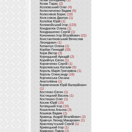
Козак Володимир
(1)
Козак Тарас
(2)
Козловський Олег
(4)
Колесниченко Вадим
(5)
Колесніков Борис
(10)
Колєсніков Дмитро
(1)
Колобов Юрій
(1)
Коломойський Ігор
(123)
Кондратюк Олена
(1)
Кондрашенко Сергій
(1)
Кононенко Ігор Віталійович
(21)
Константіновський Вячеслав
Леонідович
(1)
Копанчук Олена
(1)
Корбан Геннадій
(33)
Корж Віктор
(3)
Корнацький Аркадій
(2)
Корнійчук Євген
(1)
Коровченко Сергій
(1)
Королевська Наталія
(5)
Король Марія Григорівна
(1)
Король Олександр
(16)
Корчинська Оксана
Анатоліївна
(1)
Корявченков Юрій Валерійович
(1)
Костенко Євген
(1)
Костицький Василь
(1)
Костюшко Олег
(1)
Косюк Юрій
(15)
Котвіцький Ігор
(10)
Кошелєва Альона
(3)
Кошмак Вадим
(1)
Кравець Андрій Віталійович
(2)
Кравчук Леонід Макарович
(1)
Краснокутський Сергій
(1)
Кривецький Ігор
(1)
Кривонос Павло
(1)