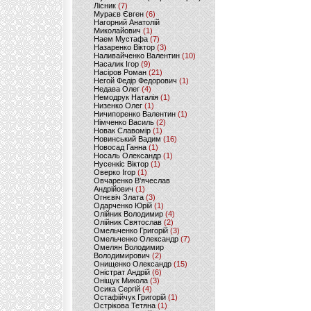
Лісник
(7)
Мураєв Євген
(6)
Нагорний Анатолій
Миколайович
(1)
Наем Мустафа
(7)
Назаренко Віктор
(3)
Наливайченко Валентин
(10)
Насалик Ігор
(9)
Насіров Роман
(21)
Негой Федір Федорович
(1)
Недава Олег
(4)
Немодрук Наталія
(1)
Низенко Олег
(1)
Ничипоренко Валентин
(1)
Німченко Василь
(2)
Новак Славомір
(1)
Новинський Вадим
(16)
Новосад Ганна
(1)
Носаль Олександр
(1)
Нусенкіс Віктор
(1)
Оверко Ігор
(1)
Овчаренко В'ячеслав
Андрійович
(1)
Огнєвіч Злата
(3)
Одарченко Юрій
(1)
Олійник Володимир
(4)
Олійник Святослав
(2)
Омельченко Григорій
(3)
Омельченко Олександр
(7)
Омелян Володимир
Володимирович
(2)
Онищенко Олександр
(15)
Оністрат Андрій
(6)
Оніщук Микола
(3)
Осика Сергій
(4)
Остафійчук Григорій
(1)
Острікова Тетяна
(1)