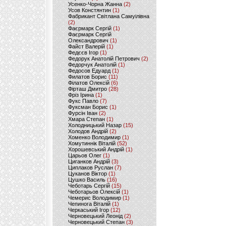
Усенко-Чорна Жанна
(2)
Усов Констянтин
(1)
Фабрикант Світлана Самуілівна
(2)
Фаєрмарк Сергій
(1)
Фаєрмарк Сергій
Олександрович
(1)
Файст Валерій
(1)
Федєєв Ігор
(1)
Федорук Анатолій Петрович
(2)
Федорчук Анатолій
(1)
Федосов Едуард
(1)
Филатов Борис
(11)
Філатов Олексій
(6)
Фірташ Дмитро
(28)
Фріз Ірина
(1)
Фукс Павло
(7)
Фуксман Борис
(1)
Фурсін Іван
(2)
Хмара Степан
(1)
Холодницький Назар
(15)
Холодов Андрій
(2)
Хоменко Володимир
(1)
Хомутиннік Віталій
(52)
Хорошевський Андрій
(1)
Царьов Олег
(1)
Циганков Андрій
(3)
Циплаков Руслан
(7)
Цуканов Віктор
(1)
Цушко Василь
(16)
Чеботарь Сергій
(15)
Чеботарьов Олексій
(1)
Чемерис Володимир
(1)
Чепинога Віталій
(1)
Черкаський Ігор
(12)
Черновецький Леонід
(2)
Черновецький Степан
(3)