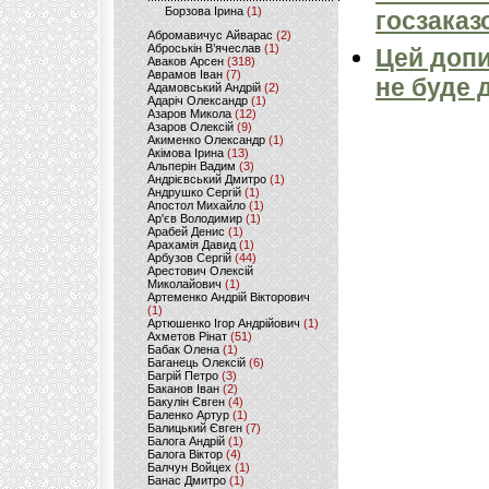
Борзова Ірина
(1)
госзаказ
Абромавичус Айварас
(2)
Аброськін В’ячеслав
(1)
Цей допи
Аваков Арсен
(318)
Аврамов Іван
(7)
не буде 
Адамовський Андрій
(2)
Адаріч Олександр
(1)
Азаров Микола
(12)
Азаров Олексій
(9)
Акименко Олександр
(1)
Акімова Ірина
(13)
Альперін Вадим
(3)
Андрієвський Дмитро
(1)
Андрушко Сергій
(1)
Апостол Михайло
(1)
Ар'єв Володимир
(1)
Арабей Денис
(1)
Арахамія Давид
(1)
Арбузов Сергій
(44)
Арестович Олексій
Миколайович
(1)
Артеменко Андрій Вікторович
(1)
Артюшенко Ігор Андрійович
(1)
Ахметов Рінат
(51)
Бабак Олена
(1)
Баганець Олексій
(6)
Багрій Петро
(3)
Баканов Іван
(2)
Бакулін Євген
(4)
Баленко Артур
(1)
Балицький Євген
(7)
Балога Андрій
(1)
Балога Віктор
(4)
Балчун Войцех
(1)
Банас Дмитро
(1)