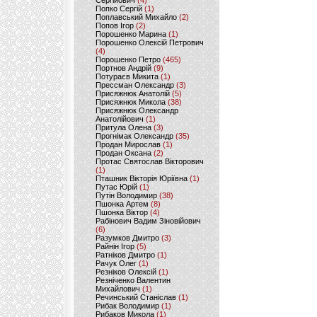
Сергійович
(4)
Попко Сергій
(1)
Поплавський Михайло
(2)
Попов Ігор
(2)
Порошенко Марина
(1)
Порошенко Олексій Петрович
(4)
Порошенко Петро
(465)
Портнов Андрій
(9)
Потураєв Микита
(1)
Прессман Олександр
(3)
Присяжнюк Анатолій
(5)
Присяжнюк Микола
(38)
Присяжнюк Олександр
Анатолійович
(1)
Притула Олена
(3)
Прогнімак Олександр
(35)
Продан Мирослав
(1)
Продан Оксана
(2)
Протас Святослав Вікторович
(1)
Пташник Вікторія Юріївна
(1)
Путас Юрій
(1)
Путін Володимир
(38)
Пшонка Артем
(8)
Пшонка Віктор
(4)
Рабінович Вадим Зіновійович
(6)
Разумков Дмитро
(3)
Райнін Ігор
(5)
Ратніков Дмитро
(1)
Рачук Олег
(1)
Резніков Олексій
(1)
Резніченко Валентин
Михайлович
(1)
Речинський Станіслав
(1)
Рибак Володимир
(1)
Рибаков Микола
(1)