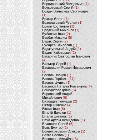
Боровик Саша
(1)
Бородянський Володимир
(1)
Бочковський Сергій
(1)
Боядін В'ячеслав Сергійович
(1)
Брагар Євген
(1)
Браславський Руслан
(1)
Бриль Костянтин
(1)
Бродський Михайло
(1)
Бубенчик Іван
(2)
Бурбак Максим
(5)
Буряк Сергій
(7)
Бусарєв Вячеслав
(1)
Вадатурський Андрій
(1)
Вадим Кайзерман
(2)
Вакарчук Святослав Іванович
(4)
Вальтер Сергій
(1)
Василишин Роман Йосифович
(2)
Василь Вовкун
(1)
Василь Горбаль
(17)
Василь Цушко
(1)
Василюк Наталія Романівна
(4)
Венедіктова Ірина
(5)
Веревський Андрій
Михайлович
(6)
Виходцев Геннадій
(2)
Віктор Ющенко
(4)
Вінник Іван
(8)
Віталій Данілов
(1)
Віталій Циганок
(1)
Вітко Артем Леонідович
(1)
Власенко Сергій
(6)
Вовк Дмитро
(2)
Войцеховський Олексій
(1)
Волга Василь
(1)
Волинець Михайло
(3)