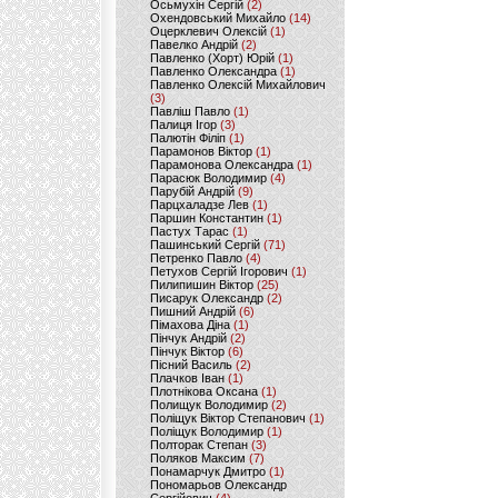
Осьмухін Сергій
(2)
Охендовський Михайло
(14)
Оцерклевич Олексій
(1)
Павелко Андрій
(2)
Павленко (Хорт) Юрій
(1)
Павленко Олександра
(1)
Павленко Олексій Михайлович
(3)
Павліш Павло
(1)
Палиця Ігор
(3)
Палютін Філіп
(1)
Парамонов Віктор
(1)
Парамонова Олександра
(1)
Парасюк Володимир
(4)
Парубій Андрій
(9)
Парцхаладзе Лев
(1)
Паршин Константин
(1)
Пастух Тарас
(1)
Пашинський Сергій
(71)
Петренко Павло
(4)
Петухов Сергій Ігорович
(1)
Пилипишин Віктор
(25)
Писарук Олександр
(2)
Пишний Андрій
(6)
Пімахова Діна
(1)
Пінчук Андрій
(2)
Пінчук Віктор
(6)
Пісний Василь
(2)
Плачков Іван
(1)
Плотнікова Оксана
(1)
Полищук Володимир
(2)
Поліщук Віктор Степанович
(1)
Поліщук Володимир
(1)
Полторак Степан
(3)
Поляков Максим
(7)
Понамарчук Дмитро
(1)
Пономарьов Олександр