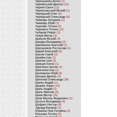
Чернушенко Антон
(1)
Чернявський Дмитро
(11)
Черняк Євген
(12)
Черняховський Віталій
(1)
Черпіцький Олег
(6)
Черпіцький Олександр
(6)
Чижмарь Катерина
(1)
Чижмарь Юрій
(1)
Чорновіл Тетяна
(5)
Чорновол Тетяна
(11)
Чубаров Рефат
(1)
Чумак Віктор
(3)
Шабунін Віталій
(4)
Шандра Володимир
(2)
Шаповалов Анатолій
(1)
Шапошніков Ростислав
(1)
Шарий Анатолий
(6)
Шахов Сергій
(2)
Швайка Ігор
(1)
Шевляк Ілля
(3)
Шевцов Євген
(1)
Шевченко Артем
(1)
Шевченко Ігор
(1)
Шеляженко Юрій
(6)
Шенцев Дмитро
(3)
Шепелев Олександр
(39)
Шипко Андрій
(1)
Шкиряк Зорян
(12)
Шкіль Андрій
(2)
Шкіль Максим
(4)
Шокін Віктор
(15)
Шпак Василь Федорович
(1)
Шульга Володимир
(4)
Шуфрич Нестор
(8)
Эдуард Багиров
(1)
Южаніна Ніна Петрівна
(2)
Юзькова Тетяна
(2)