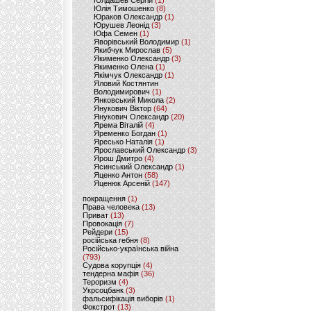
Юлдашев Сергій
(1)
Юлія Тимошенко
(8)
Юраков Олександр
(1)
Юрушев Леонід
(3)
Юфа Семен
(1)
Яворівський Володимир
(1)
Якибчук Мирослав
(5)
Якименко Олександр
(3)
Якименко Олена
(1)
Якімчук Олександр
(1)
Яловий Костянтин
Володимирович
(1)
Янковський Микола
(2)
Янукович Віктор
(64)
Янукович Олександр
(20)
Ярема Віталій
(4)
Яременко Богдан
(1)
Яресько Наталія
(1)
Ярославський Олександр
(3)
Ярош Дмитро
(4)
Ясинський Олександр
(1)
Яценко Антон
(58)
Яценюк Арсеній
(147)
покращення
(1)
Права человека
(13)
Приват
(13)
Провокація
(7)
Рейдери
(15)
російська гебня
(8)
Російсько-українська війна
(793)
Судова корупція
(4)
тендерна мафія
(36)
Тероризм
(4)
Укрсоцбанк
(3)
фальсифікація виборів
(1)
Фокстрот
(13)