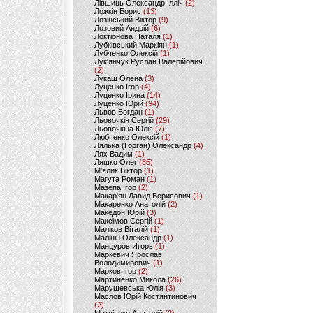
Лівшиць Олександр Ілліч
(2)
Ложкін Борис
(13)
Лозінський Віктор
(9)
Лозовий Андрій
(6)
Локтіонова Наталя
(1)
Лубківський Маркіян
(1)
Лубченко Олексій
(1)
Лук'янчук Руслан Валерійович
(2)
Лукаш Олена
(3)
Луценко Ігор
(4)
Луценко Ірина
(14)
Луценко Юрій
(94)
Львов Богдан
(1)
Льовочкін Сергій
(29)
Льовочкіна Юлія
(7)
Любченко Олексій
(1)
Лялька (Горган) Олександр
(4)
Лях Вадим
(1)
Ляшко Олег
(85)
М'ялик Віктор
(1)
Магута Роман
(1)
Мазепа Ігор
(2)
Макар'ян Давид Борисович
(1)
Макаренко Анатолій
(2)
Македон Юрій
(3)
Максімов Сергій
(1)
Маліков Віталій
(1)
Малінін Олександр
(1)
Манцуров Игорь
(1)
Маркевич Ярослав
Володимирович
(1)
Марков Ігор
(2)
Мартиненко Микола
(26)
Марушевська Юлія
(3)
Маслов Юрій Костянтинович
(2)