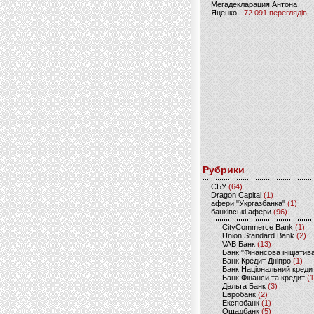
Мегадекларация Антона
Яценко
- 72 091 переглядів
Рубрики
CБУ
(64)
Dragon Capital
(1)
афери "Укргазбанка"
(1)
банківські афери
(96)
CityCommerce Bank
(1)
Union Standard Bank
(2)
VAB Банк
(13)
Банк "Фінансова ініціатив
Банк Кредит Дніпро
(1)
Банк Національний креди
Банк Фінанси та кредит
(1
Дельта Банк
(3)
Евробанк
(2)
Експобанк
(1)
Ощадбанк
(5)