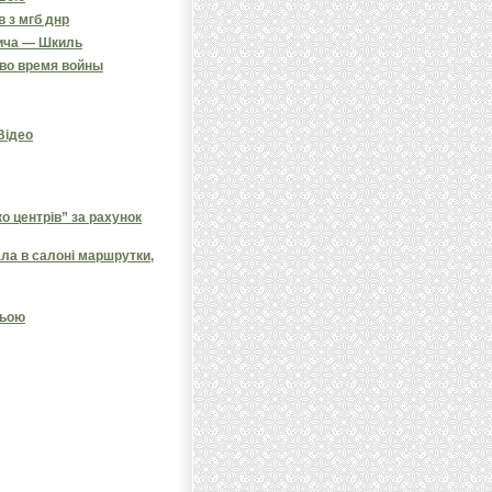
в з мгб днр
вича — Шкиль
 во время войны
 Відео
 центрів” за рахунок
ала в салоні маршрутки,
ньою