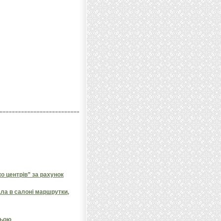
 центрів” за рахунок
ала в салоні маршрутки,
ньою