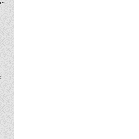
вич
)