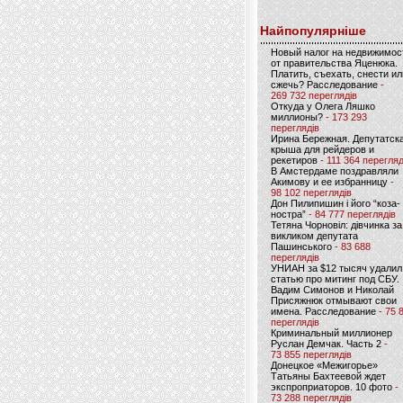
Найпопулярніше
Новый налог на недвижимос
от правительства Яценюка.
Платить, съехать, снести ил
сжечь? Расследование
-
269 732 переглядів
Откуда у Олега Ляшко
миллионы?
- 173 293
переглядів
Ирина Бережная. Депутатск
крыша для рейдеров и
рекетиров
- 111 364 перегляд
В Амстердаме поздравляли
Акимову и ее избранницу
-
98 102 переглядів
Дон Пилипишин і його “коза-
ностра”
- 84 777 переглядів
Тетяна Чорновіл: дівчинка за
викликом депутата
Пашинського
- 83 688
переглядів
УНИАН за $12 тысяч удалил
статью про митинг под СБУ.
Вадим Симонов и Николай
Присяжнюк отмывают свои
имена. Расследование
- 75 
переглядів
Криминальный миллионер
Руслан Демчак. Часть 2
-
73 855 переглядів
Донецкое «Межигорье»
Татьяны Бахтеевой ждет
экспроприаторов. 10 фото
-
73 288 переглядів