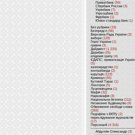
Приватбанк
(50)
Сбербанк России
(3)
Укрінбанк
(7)
Укрсоцбанк
(2)
Фідобанк
(1)
Юніон стандард банк
(1)
Без рубрики
(19)
Безпредєл
(56)
Верховна Рада України
(3)
вибори
(128)
Герої України
(1)
гривня
(3)
Дайджест
(1 233)
Дерибан
(25)
епідемія грипу
(4)
ЄДАПС: приватизація Україн
(5)
казнокрадство
(1)
контрабанда
(2)
корупція
(123)
Кримінал
(55)
Кутовий Тарас
(1)
Лохотрон
(5)
Луценківщина
(1)
Мафія
(32)
Наркомафія
(3)
Національна безпека
(211)
Незаконне будівництво
(6)
Обмеження свободи слова
(283)
Педофіли з БЮТу
(2)
переслідування журналістів
(17)
Персоналії
(4 316)
Абдуллін Олександр
(3)