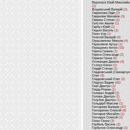
Воропаєв Юрій Миколайо
(1)
Вощевський Валерій
(2)
Гаврилова Лідія
(2)
Гаврилюк Михайло
(3)
Гавриш Степан
(1)
Галстян Авагім
(1)
Гарбуз Юрій
(1)
Гацько Василь
(1)
Гекко Ігор
(1)
Гелетей Валерій
(4)
Герасименко Микола
(4)
Герасимов Артур
(1)
Геращенко Антон
(15)
Герега Галина
(1)
Герега Олександр
(2)
Герман Ганна
(6)
Гетманцев Данило
(3)
Гєллєр Євген
(2)
Гладій Степан
(1)
Гладковський (Свинарчук
Олег
(4)
Гладковський Олег
(2)
Гладчук Вадим
(82)
Гнап Дмитро
(2)
Говда Роман
(1)
Головач Андрій
(2)
Головін Дмитро
(2)
Голубов Дмитро
(1)
Гольдарб Максим
(1)
Гонтарева Валерія
(47)
Гончаренко Олексій
(8)
Гончаров Михайло
(1)
Гончарук Олексій
(2)
Гопко Ганна
(3)
Горбаль Василь
(2)
Горбунов Олександр
(1)