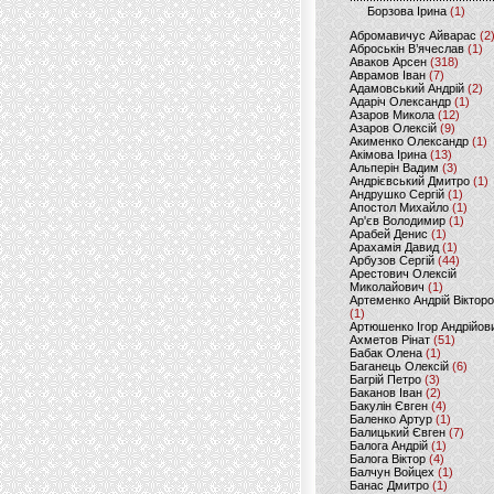
Борзова Ірина
(1)
Абромавичус Айварас
(2
Аброськін В’ячеслав
(1)
Аваков Арсен
(318)
Аврамов Іван
(7)
Адамовський Андрій
(2)
Адаріч Олександр
(1)
Азаров Микола
(12)
Азаров Олексій
(9)
Акименко Олександр
(1)
Акімова Ірина
(13)
Альперін Вадим
(3)
Андрієвський Дмитро
(1)
Андрушко Сергій
(1)
Апостол Михайло
(1)
Ар'єв Володимир
(1)
Арабей Денис
(1)
Арахамія Давид
(1)
Арбузов Сергій
(44)
Арестович Олексій
Миколайович
(1)
Артеменко Андрій Віктор
(1)
Артюшенко Ігор Андрійов
Ахметов Рінат
(51)
Бабак Олена
(1)
Баганець Олексій
(6)
Багрій Петро
(3)
Баканов Іван
(2)
Бакулін Євген
(4)
Баленко Артур
(1)
Балицький Євген
(7)
Балога Андрій
(1)
Балога Віктор
(4)
Балчун Войцех
(1)
Банас Дмитро
(1)