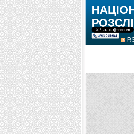
НАЦІО
РОЗСЛІ
R