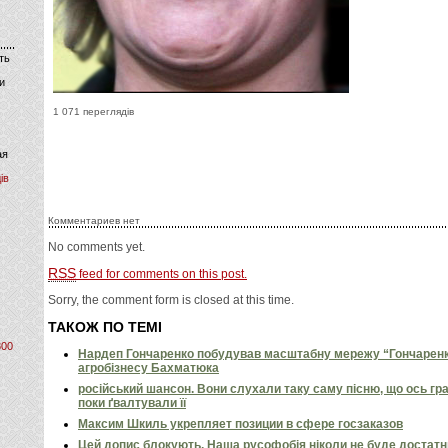
ть
и
1 071 переглядів
ая
ів
Комментариев нет
No comments yet.
RSS
feed for comments on this post.
Sorry, the comment form is closed at this time.
ТАКОЖ ПО ТЕМІ
800
Нардеп Гончаренко побудував масштабну мережу “Гончаренко
агробізнесу Бахматюка
російський шансон. Вони слухали таку саму пісню, що ось гр
поки ґвалтували її
Максим Шкиль укрепляет позиции в сфере госзаказов
Цей допис блокують. Наша русофобія ніколи не буде достат