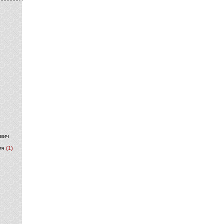
)
ович
ич
(1)