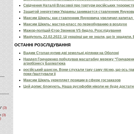
Свідчення Наталії Власової про тортури російських терористі
Защитой энергетики Украины занимается ставленник Януко
Максим Шкиль: как ставленник Януковича увеличил капитал
Максим Шкиль: мастер-класс по переобуванию в воздухе
Мажор-поліцай Єгор Звонков VS бидло. Розслідування
Маріуполь 22.02.2022. Ці українці ще не знали, що їх зрадили.
ОСТАННІ РОЗСЛІДУВАННЯ
Вадим Столар купив дві земельні ділянки на Оболоні
Нардеп Гончаренко побудував масштабну мережу “Гончаренко
агробізнесу Бахматюка
російський шансон. Вони слухали таку саму пісню, що ось гр
поки ґвалтували її
Максим Шкиль укрепляет позиции в сфере госзаказов
Цей допис блокують. Наша русофобія ніколи не буде достат
а"
(3)
т
(3)
)