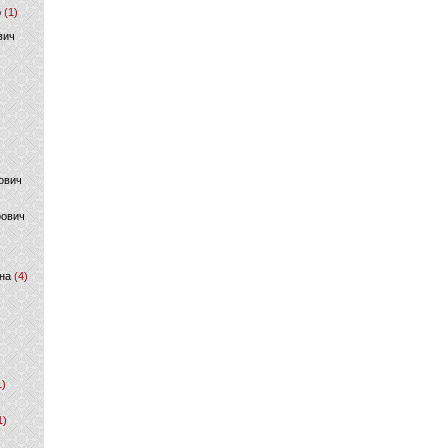
р
(1)
вич
ович
фович
на
(4)
1)
1)