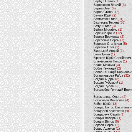
Барбул Павло
(1)
Барвіненко Віталій
(3)
Барна Олег
(4)
Барна Степан
(2)
Баулін Юрій
(2)
Бахматюк Олег
(91)
Бахтеєва Тетяна
(55)
Бачун Олег
(3)
Бейлін Михайло
(1)
Бережна Ірина
(12)
Береза Борислав
(2)
Березенко Сергій
(7)
Березкін Станіслав
(5)
Березюк Олег
(2)
Білецький Андрій
(1)
Білик Ірина
(1)
Бірюков Юрій Сергійович
Блажівський Петро
(1)
Бланк Максим
(3)
Бобов Геннадій
(2)
Бобов Геннадій Борисови
Богартирьова Раїса
(32)
Богдан Андрій
(8)
Богдан Губський
(1)
Богдан Руслан
(8)
Боголюбов Геннадій Бори
(5)
Богомолець Ольга
(2)
Богуслаєв Вячеслав
(4)
Бойко Юрій
(13)
Бондар Віктор Васильови
Бондарєв Костянтин
(4)
Бондарчук Сергій
(1)
Бондик Валерій
(1)
Бондик Віктор
(5)
Борзов Сергiй
(2)
Борис Адамов
(1)