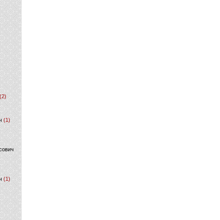
(2)
ч
(1)
сович
ч
(1)