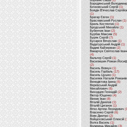
Боровик Саша
(1)
Бородянський Володими
Бочковський Сергій
(1)
Боядін В'ячеслав Сергійо
(1)
Брагар Євген
(1)
Браславський Руслан
(1)
Бриль Костянтин
(1)
Бродський Михайло
(1)
Бубенчик Іван
(2)
Бурбак Максим
(5)
Буряк Сергій
(7)
Бусарєв Вячеслав
(1)
Вадатурський Андрій
(1)
Вадим Кайзерман
(2)
Вакарчук Святослав Іван
(4)
Вальтер Сергій
(1)
Василишин Роман Йоси
(2)
Василь Вовкун
(1)
Василь Горбаль
(17)
Василь Цушко
(1)
Василюк Наталія Романів
Венедіктова Ірина
(5)
Веревський Андрій
Михайлович
(6)
Виходцев Геннадій
(2)
Віктор Ющенко
(4)
Вінник Іван
(8)
Віталій Данілов
(1)
Віталій Циганок
(1)
Вітко Артем Леонідович
(
Власенко Сергій
(6)
Вовк Дмитро
(2)
Войцеховський Олексій
(
Волга Василь
(1)
Волинець Михайло
(3)