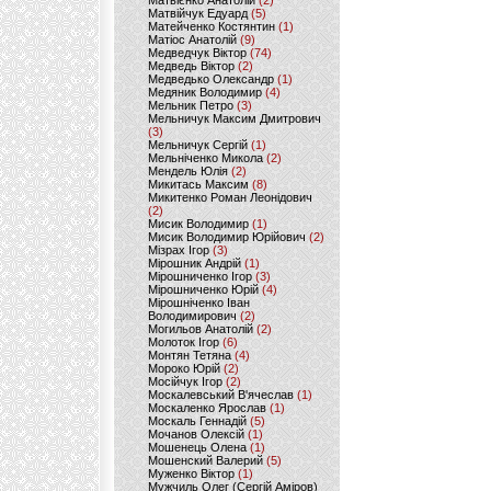
Матвієнко Анатолій
(2)
Матвійчук Едуард
(5)
Матейченко Костянтин
(1)
Матіос Анатолій
(9)
Медведчук Віктор
(74)
Медведь Віктор
(2)
Медведько Олександр
(1)
Медяник Володимир
(4)
Мельник Петро
(3)
Мельничук Максим Дмитрович
(3)
Мельничук Сергій
(1)
Мельніченко Микола
(2)
Мендель Юлія
(2)
Микитась Максим
(8)
Микитенко Роман Леонідович
(2)
Мисик Володимир
(1)
Мисик Володимир Юрійович
(2)
Мізрах Ігор
(3)
Мірошник Андрій
(1)
Мірошниченко Ігор
(3)
Мірошниченко Юрій
(4)
Мірошніченко Іван
Володимирович
(2)
Могильов Анатолій
(2)
Молоток Ігор
(6)
Монтян Тетяна
(4)
Мороко Юрій
(2)
Мосійчук Ігор
(2)
Москалевський В'ячеслав
(1)
Москаленко Ярослав
(1)
Москаль Геннадій
(5)
Мочанов Олексій
(1)
Мошенець Олена
(1)
Мошенский Валерий
(5)
Муженко Віктор
(1)
Мужчиль Олег (Сергій Аміров)