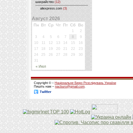
шахрайство
(12)
aliexpress.com
(3)
Август 2026
Пн
Вт
Ср
Чт
Пт
Сб
Вс
1
2
3
4
5
6
7
8
9
10
11
12
13
14
15
16
17
18
19
20
21
22
23
24
25
26
27
28
29
30
31
« Июл
Copyright © –
Національне Бюро Розслідувань України
Пишіть нам –
nacburo@gmail.com
.