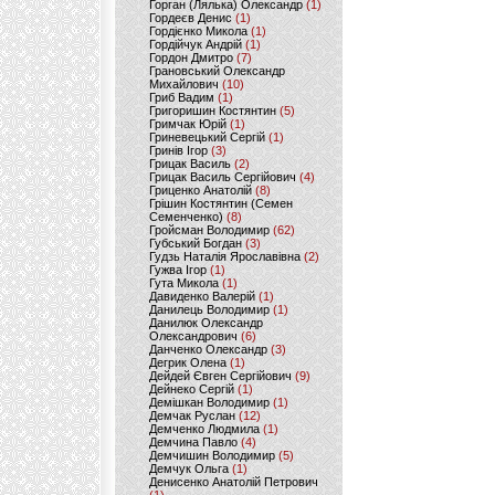
Горган (Лялька) Олександр
(1)
Гордеєв Денис
(1)
Гордієнко Микола
(1)
Гордійчук Андрій
(1)
Гордон Дмитро
(7)
Грановський Олександр
Михайлович
(10)
Гриб Вадим
(1)
Григоришин Костянтин
(5)
Гримчак Юрій
(1)
Гриневецький Сергій
(1)
Гринів Ігор
(3)
Грицак Василь
(2)
Грицак Василь Сергійович
(4)
Гриценко Анатолій
(8)
Грішин Костянтин (Семен
Семенченко)
(8)
Гройсман Володимир
(62)
Губський Богдан
(3)
Гудзь Наталія Ярославівна
(2)
Гужва Ігор
(1)
Гута Микола
(1)
Давиденко Валерій
(1)
Данилець Володимир
(1)
Данилюк Олександр
Олександрович
(6)
Данченко Олександр
(3)
Дегрик Олена
(1)
Дейдей Євген Сергійович
(9)
Дейнеко Сергій
(1)
Демішкан Володимир
(1)
Демчак Руслан
(12)
Демченко Людмила
(1)
Демчина Павло
(4)
Демчишин Володимир
(5)
Демчук Ольга
(1)
Денисенко Анатолій Петрович