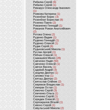
Рибалка Сергій
(6)
Рибалко Сергій
(1)
Римарук Олександр Іванович
(1)
Рожкова Катерина
(1)
Розенблат Борис
(3)
Розенблат Борислав
(8)
Розенко Павло
(2)
Романенко Геннадій
(1)
Романов Роман Анатолійович
(2)
Ротова Олена
(2)
Руденко Вадим
(1)
Руденко Геннадій
(1)
Руденко Олексій
(1)
Рудик Сергій
(6)
Рудьковський Микола
(1)
Руслан Арсірій
(1)
Рябчин Олексій
(1)
Саакашвілі Міхеіл
(28)
Савченко Надія
(50)
Савченко Олексій
(1)
Савчук Василь
(1)
Садовий Андрій
(3)
Сандлер Дмитро
(1)
Сапожко Ігор
(1)
Святаш Дмитро
(2)
Святослав Олійник
(2)
Севрюков Владислав
(1)
Семерак Остап
(1)
Семочко Сергій
(3)
Семченко Ольга
(1)
Сенченко Сергій
(1)
Середюк Олексій
(1)
Серпокрилов Віталій
(1)
Сивохо Сергій
(1)
Сивульський Микола
(2)