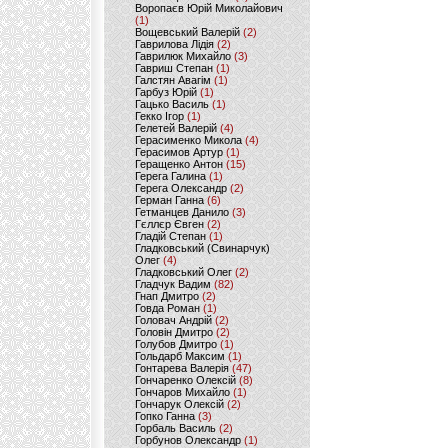
Воропаєв Юрій Миколайович
(1)
Вощевський Валерій
(2)
Гаврилова Лідія
(2)
Гаврилюк Михайло
(3)
Гавриш Степан
(1)
Галстян Авагім
(1)
Гарбуз Юрій
(1)
Гацько Василь
(1)
Гекко Ігор
(1)
Гелетей Валерій
(4)
Герасименко Микола
(4)
Герасимов Артур
(1)
Геращенко Антон
(15)
Герега Галина
(1)
Герега Олександр
(2)
Герман Ганна
(6)
Гетманцев Данило
(3)
Гєллєр Євген
(2)
Гладій Степан
(1)
Гладковський (Свинарчук)
Олег
(4)
Гладковський Олег
(2)
Гладчук Вадим
(82)
Гнап Дмитро
(2)
Говда Роман
(1)
Головач Андрій
(2)
Головін Дмитро
(2)
Голубов Дмитро
(1)
Гольдарб Максим
(1)
Гонтарева Валерія
(47)
Гончаренко Олексій
(8)
Гончаров Михайло
(1)
Гончарук Олексій
(2)
Гопко Ганна
(3)
Горбаль Василь
(2)
Горбунов Олександр
(1)