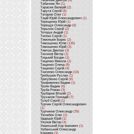
Табачник Дмитро
(6)
Табачник Ян
(1)
Тарасюк Валерій
(2)
Тарута Сергій
(8)
Татаров Олег
(1)
Тацій Юрій Олександрович
(1)
Терещенко Юрій
(1)
Терещук Олександр
(6)
Терьохін Сергій
(2)
Тетерук Андрій
(1)
Тигіпко Сергій
(1)
Тимонькін Борис
(2)
Тимошенко Юлія
(135)
Тимошенко Юрій
(3)
Тимчук Дмитро
(3)
Тихонов Віктор
(1)
Тицький Богдан
(1)
Тищенко Микола
(2)
Тищенко Олена
(8)
Тищенко Сергій
(4)
Ткаченко Олександр
(10)
Требушкін Руслан
(1)
Тригубенко Сергій
(6)
Трофименко Вадим
(1)
Троян Вадим
(6)
Труба Роман
(3)
Трубаров Віталій
(2)
Труханов Геннадій
(7)
Тулуб Сергій
(1)
Турчин Сергій Олександрович
(1)
Турчинов Олександр
(35)
Тягнибок Олег
(2)
Ударцов Юрій
(1)
Уколов Віктор
(4)
Уманський Ігор Іванович
(1)
Урбанський Олександр
Ігорович
(1)