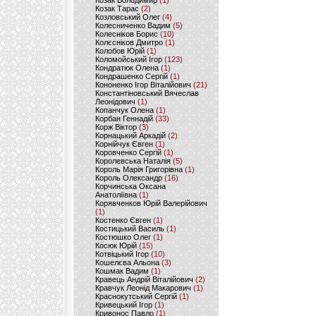
Козак Володимир
(1)
Козак Тарас
(2)
Козловський Олег
(4)
Колесниченко Вадим
(5)
Колесніков Борис
(10)
Колєсніков Дмитро
(1)
Колобов Юрій
(1)
Коломойський Ігор
(123)
Кондратюк Олена
(1)
Кондрашенко Сергій
(1)
Кононенко Ігор Віталійович
(21)
Константіновський Вячеслав
Леонідович
(1)
Копанчук Олена
(1)
Корбан Геннадій
(33)
Корж Віктор
(3)
Корнацький Аркадій
(2)
Корнійчук Євген
(1)
Коровченко Сергій
(1)
Королевська Наталія
(5)
Король Марія Григорівна
(1)
Король Олександр
(16)
Корчинська Оксана
Анатоліївна
(1)
Корявченков Юрій Валерійович
(1)
Костенко Євген
(1)
Костицький Василь
(1)
Костюшко Олег
(1)
Косюк Юрій
(15)
Котвіцький Ігор
(10)
Кошелєва Альона
(3)
Кошмак Вадим
(1)
Кравець Андрій Віталійович
(2)
Кравчук Леонід Макарович
(1)
Краснокутський Сергій
(1)
Кривецький Ігор
(1)
Кривонос Павло
(1)