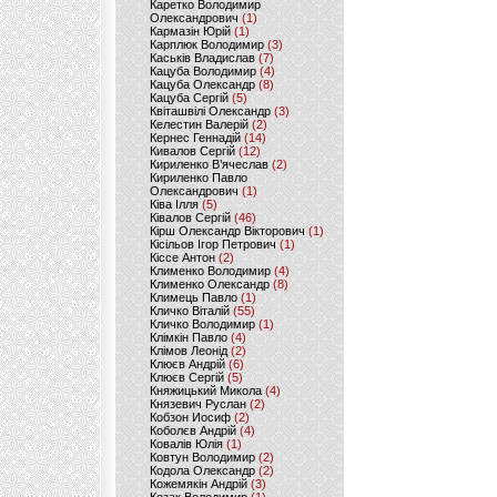
Каретко Володимир
Олександрович
(1)
Кармазін Юрій
(1)
Карплюк Володимир
(3)
Каськів Владислав
(7)
Кацуба Володимир
(4)
Кацуба Олександр
(8)
Кацуба Сергій
(5)
Квіташвілі Олександр
(3)
Келестин Валерій
(2)
Кернес Геннадій
(14)
Кивалов Сергій
(12)
Кириленко В’ячеслав
(2)
Кириленко Павло
Олександрович
(1)
Ківа Ілля
(5)
Ківалов Сергій
(46)
Кірш Олександр Вікторович
(1)
Кісільов Ігор Петрович
(1)
Кіссе Антон
(2)
Клименко Володимир
(4)
Клименко Олександр
(8)
Климець Павло
(1)
Кличко Віталій
(55)
Кличко Володимир
(1)
Клімкін Павло
(4)
Клімов Леонід
(2)
Клюєв Андрій
(6)
Клюєв Сергій
(5)
Княжицький Микола
(4)
Князевич Руслан
(2)
Кобзон Иосиф
(2)
Коболєв Андрій
(4)
Ковалів Юлія
(1)
Ковтун Володимир
(2)
Кодола Олександр
(2)
Кожемякін Андрій
(3)