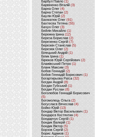
Барбул Павло
(1)
Барвіненко Віталій
(3)
Барна Олег
(4)
Барна Степан
(2)
Баулін Юрій
(2)
Бахматюк Олег
(91)
Бахтеєва Тетяна
(55)
Бачун Олег
(3)
Бейлін Михайло
(1)
Бережна Ірина
(12)
Береза Борислав
(2)
Березенко Сергій
(7)
Березкін Станіслав
(5)
Березюк Олег
(2)
Білецький Андрій
(1)
Білик Ірина
(1)
Бірюков Юрій Сергійович
(2)
Блажівський Петро
(1)
Бланк Максим
(3)
Бобов Геннадій
(2)
Бобов Геннадій Борисович
(1)
Богартирьова Раїса
(32)
Богдан Андрій
(8)
Богдан Губський
(1)
Богдан Руслан
(8)
Боголюбов Геннадій Борисович
(5)
Богомолець Ольга
(2)
Богуслаєв Вячеслав
(4)
Бойко Юрій
(13)
Бондар Віктор Васильович
(1)
Бондарєв Костянтин
(4)
Бондарчук Сергій
(1)
Бондик Валерій
(1)
Бондик Віктор
(5)
Борзов Сергiй
(2)
Борис Адамов
(1)