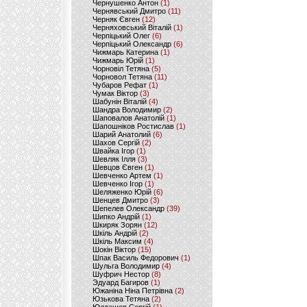
Чернушенко Антон
(1)
Чернявський Дмитро
(11)
Черняк Євген
(12)
Черняховський Віталій
(1)
Черпіцький Олег
(6)
Черпіцький Олександр
(6)
Чижмарь Катерина
(1)
Чижмарь Юрій
(1)
Чорновіл Тетяна
(5)
Чорновол Тетяна
(11)
Чубаров Рефат
(1)
Чумак Віктор
(3)
Шабунін Віталій
(4)
Шандра Володимир
(2)
Шаповалов Анатолій
(1)
Шапошніков Ростислав
(1)
Шарий Анатолий
(6)
Шахов Сергій
(2)
Швайка Ігор
(1)
Шевляк Ілля
(3)
Шевцов Євген
(1)
Шевченко Артем
(1)
Шевченко Ігор
(1)
Шеляженко Юрій
(6)
Шенцев Дмитро
(3)
Шепелев Олександр
(39)
Шипко Андрій
(1)
Шкиряк Зорян
(12)
Шкіль Андрій
(2)
Шкіль Максим
(4)
Шокін Віктор
(15)
Шпак Василь Федорович
(1)
Шульга Володимир
(4)
Шуфрич Нестор
(8)
Эдуард Багиров
(1)
Южаніна Ніна Петрівна
(2)
Юзькова Тетяна
(2)