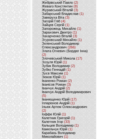
Жебрівський Павло
(2)
Жеваго Констянтин
(8)
Журавський Віталій
(3)
Забарський Владислав
(1)
Заверуха Віта
(3)
Загорій Гліб
(4)
Зайцев Сергій
(1)
Запорожець Михайло
(1)
Зарахович Дмитро
(1)
Захарченко Віталій
(3)
Згуровський Михайло
(1)
Зеленський Володимир
Олександрович
(266)
Злата Огневич (Бордюг Інна)
(2)
Злочевський Микола
(17)
Зозуля Юрій
(1)
Зубик Володимир
(2)
Зубко Геннадій
(1)
Зуєв Максим
(1)
Зюков Юрій
(1)
Іваненко Роман
(2)
Іванісов Роман
(3)
Іванчук Андрій
(2)
Іванчук Андрій Володимирович
(5)
Іванющенко Юрій
(17)
Ілларіонов Андрій
(1)
Ільюк Артем Олександрович
(2)
Іоффе Юлій
(1)
Калетник Григорій
(1)
Калетник Ігор
(33)
Кальцев Володимир
(1)
Камельчук Юрій
(1)
Карабань Володимир
Миколайович
(1)