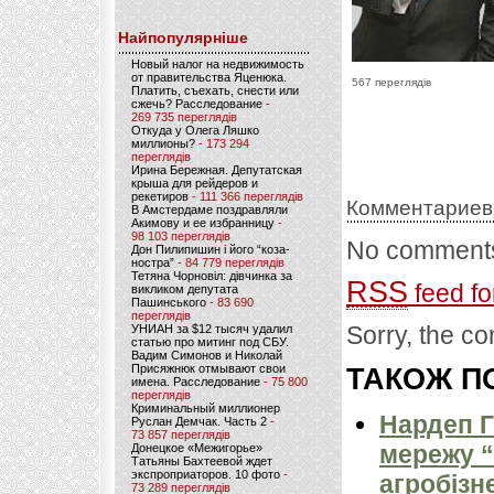
Найпопулярніше
Новый налог на недвижимость
от правительства Яценюка.
567 переглядів
Платить, съехать, снести или
сжечь? Расследование
-
269 735 переглядів
Откуда у Олега Ляшко
миллионы?
- 173 294
переглядів
Ирина Бережная. Депутатская
крыша для рейдеров и
рекетиров
- 111 366 переглядів
Комментариев
В Амстердаме поздравляли
Акимову и ее избранницу
-
98 103 переглядів
No comments
Дон Пилипишин і його “коза-
ностра”
- 84 779 переглядів
Тетяна Чорновіл: дівчинка за
RSS
feed fo
викликом депутата
Пашинського
- 83 690
переглядів
Sorry, the co
УНИАН за $12 тысяч удалил
статью про митинг под СБУ.
Вадим Симонов и Николай
Присяжнюк отмывают свои
ТАКОЖ ПО
имена. Расследование
- 75 800
переглядів
Криминальный миллионер
Нардеп 
Руслан Демчак. Часть 2
-
73 857 переглядів
мережу “
Донецкое «Межигорье»
Татьяны Бахтеевой ждет
экспроприаторов. 10 фото
-
агробізн
73 289 переглядів