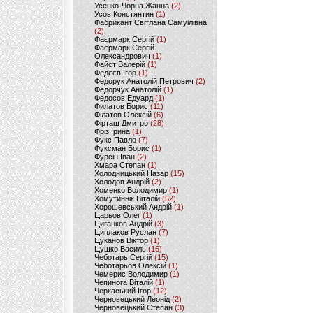
Усенко-Чорна Жанна
(2)
Усов Констянтин
(1)
Фабрикант Світлана Самуілівна
(2)
Фаєрмарк Сергій
(1)
Фаєрмарк Сергій
Олександрович
(1)
Файст Валерій
(1)
Федєєв Ігор
(1)
Федорук Анатолій Петрович
(2)
Федорчук Анатолій
(1)
Федосов Едуард
(1)
Филатов Борис
(11)
Філатов Олексій
(6)
Фірташ Дмитро
(28)
Фріз Ірина
(1)
Фукс Павло
(7)
Фуксман Борис
(1)
Фурсін Іван
(2)
Хмара Степан
(1)
Холодницький Назар
(15)
Холодов Андрій
(2)
Хоменко Володимир
(1)
Хомутиннік Віталій
(52)
Хорошевський Андрій
(1)
Царьов Олег
(1)
Циганков Андрій
(3)
Циплаков Руслан
(7)
Цуканов Віктор
(1)
Цушко Василь
(16)
Чеботарь Сергій
(15)
Чеботарьов Олексій
(1)
Чемерис Володимир
(1)
Чепинога Віталій
(1)
Черкаський Ігор
(12)
Черновецький Леонід
(2)
Черновецький Степан
(3)