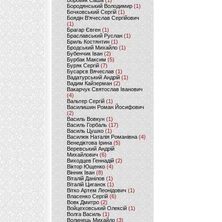
Боровик Саша
(1)
Бородянський Володимир
(1)
Бочковський Сергій
(1)
Боядін В'ячеслав Сергійович
(1)
Брагар Євген
(1)
Браславський Руслан
(1)
Бриль Костянтин
(1)
Бродський Михайло
(1)
Бубенчик Іван
(2)
Бурбак Максим
(5)
Буряк Сергій
(7)
Бусарєв Вячеслав
(1)
Вадатурський Андрій
(1)
Вадим Кайзерман
(2)
Вакарчук Святослав Іванович
(4)
Вальтер Сергій
(1)
Василишин Роман Йосифович
(2)
Василь Вовкун
(1)
Василь Горбаль
(17)
Василь Цушко
(1)
Василюк Наталія Романівна
(4)
Венедіктова Ірина
(5)
Веревський Андрій
Михайлович
(6)
Виходцев Геннадій
(2)
Віктор Ющенко
(4)
Вінник Іван
(8)
Віталій Данілов
(1)
Віталій Циганок
(1)
Вітко Артем Леонідович
(1)
Власенко Сергій
(6)
Вовк Дмитро
(2)
Войцеховський Олексій
(1)
Волга Василь
(1)
Волинець Михайло
(3)