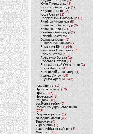
Юлдашев Сергій
(1)
Юлія Тимошенко
(8)
Юраков Олександр
(1)
Юрушев Леонід
(3)
Юфа Семен
(1)
Яворівський Володимир
(1)
Якибчук Мирослав
(5)
Якименко Олександр
(3)
Якименко Олена
(1)
Якімчук Олександр
(1)
Яловий Костянтин
Володимирович
(1)
Янковський Микола
(2)
Янукович Віктор
(64)
Янукович Олександр
(20)
Ярема Віталій
(4)
Яременко Богдан
(1)
Яресько Наталія
(1)
Ярославський Олександр
(3)
Ярош Дмитро
(4)
Ясинський Олександр
(1)
Яценко Антон
(58)
Яценюк Арсеній
(147)
покращення
(1)
Права человека
(13)
Приват
(13)
Провокація
(7)
Рейдери
(15)
російська гебня
(8)
Російсько-українська війна
(793)
Судова корупція
(4)
тендерна мафія
(36)
Тероризм
(4)
Укрсоцбанк
(3)
фальсифікація виборів
(1)
Фокстрот
(13)