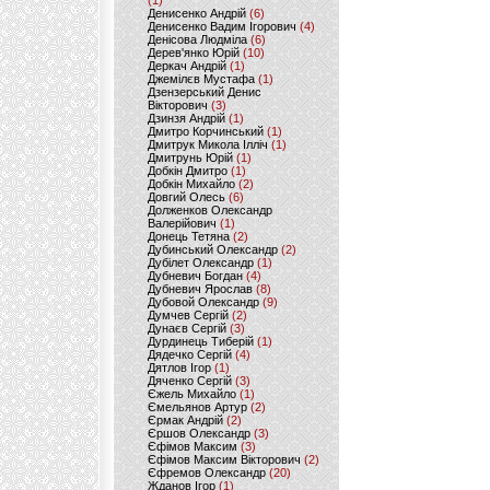
(1)
Денисенко Андрій
(6)
Денисенко Вадим Ігорович
(4)
Денісова Людміла
(6)
Дерев'янко Юрій
(10)
Деркач Андрій
(1)
Джемілєв Мустафа
(1)
Дзензерський Денис
Вікторович
(3)
Дзинзя Андрій
(1)
Дмитро Корчинський
(1)
Дмитрук Микола Ілліч
(1)
Дмитрунь Юрій
(1)
Добкін Дмитро
(1)
Добкін Михайло
(2)
Довгий Олесь
(6)
Долженков Олександр
Валерійович
(1)
Донець Тетяна
(2)
Дубинський Олександр
(2)
Дубілет Олександр
(1)
Дубневич Богдан
(4)
Дубневич Ярослав
(8)
Дубовой Олександр
(9)
Думчев Сергій
(2)
Дунаєв Сергій
(3)
Дурдинець Тиберій
(1)
Дядечко Сергій
(4)
Дятлов Ігор
(1)
Дяченко Сергій
(3)
Єжель Михайло
(1)
Ємельянов Артур
(2)
Єрмак Андрій
(2)
Єршов Олександр
(3)
Єфімов Максим
(3)
Єфімов Максим Вікторович
(2)
Єфремов Олександр
(20)
Жданов Ігор
(1)