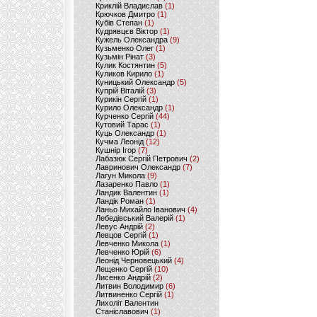
Криклій Владислав
(1)
Крючков Дмитро
(1)
Кубів Степан
(1)
Кудрявцєв Віктор
(1)
Кужель Олександра
(9)
Кузьменко Олег
(1)
Кузьмін Рінат
(3)
Кулик Костянтин
(5)
Куликов Кирило
(1)
Куницький Олександр
(5)
Купрій Віталій
(3)
Курикін Сергій
(1)
Курило Олександр
(1)
Курченко Сергій
(44)
Кутовий Тарас
(1)
Куць Олександр
(1)
Кучма Леонід
(12)
Кушнір Ігор
(7)
Лабазюк Сергій Петрович
(2)
Лавринович Олександр
(7)
Лагун Микола
(9)
Лазаренко Павло
(1)
Ландик Валентин
(1)
Ландік Роман
(1)
Ланьо Михайло Іванович
(4)
Лебедівський Валерій
(1)
Левус Андрій
(2)
Левцов Сергій
(1)
Левченко Микола
(1)
Левченко Юрій
(6)
Леонід Черновецький
(4)
Лещенко Сергій
(10)
Лисенко Андрій
(2)
Литвин Володимир
(6)
Литвиненко Сергій
(1)
Лихоліт Валентин
Станіславович
(1)