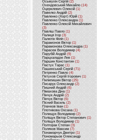
Осьмухін Сергій
(2)
Охендовський Михайло
(14)
Оцерклевич Олексій
(1)
Павелко Андрій
(2)
Павленко (Хорт) Юрій
(1)
Павленко Олександра
(1)
Павленко Олексій Михайлович
(3)
Павліш Павло
(1)
Палиця Ігор
(3)
Палютін Філіп
(1)
Парамонов Віктор
(1)
Парамонова Олександра
(1)
Парасюк Володимир
(4)
Парубій Андрій
(9)
Парцхаладзе Лев
(1)
Паршин Константин
(1)
Пастух Тарас
(1)
Пашинський Сергій
(71)
Петренко Павло
(4)
Петухов Сергій Ігорович
(1)
Пилипишин Віктор
(25)
Писарук Олександр
(2)
Пишний Андрій
(6)
Пімахова Діна
(1)
Пінчук Андрій
(2)
Пінчук Віктор
(6)
Пісний Василь
(2)
Плачков Іван
(1)
Плотнікова Оксана
(1)
Полищук Володимир
(2)
Поліщук Віктор Степанович
(1)
Поліщук Володимир
(1)
Полторак Степан
(3)
Поляков Максим
(7)
Понамарчук Дмитро
(1)
Пономарьов Олександр