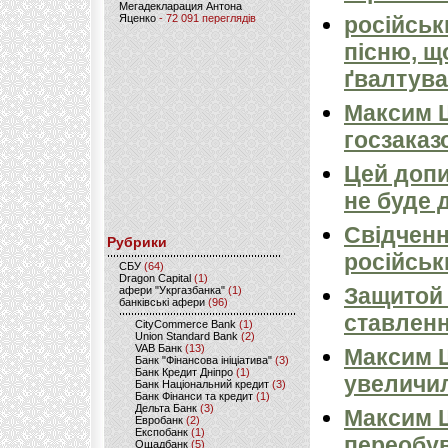
Мегадекларация Антона
Яценко
- 72 091 переглядів
російськ
пісню, щ
ґвалтува
Максим 
госзаказ
Цей допи
не буде 
Свідченн
Рубрики
російськ
CБУ
(64)
Dragon Capital
(1)
Защитой 
афери "Укргазбанка"
(1)
банківські афери
(96)
ставлен
CityCommerce Bank
(1)
Union Standard Bank
(2)
VAB Банк
(13)
Максим Ш
Банк "Фінансова ініціатива"
(3)
Банк Кредит Дніпро
(1)
увеличил
Банк Національний кредит
(3)
Банк Фінанси та кредит
(1)
Дельта Банк
(3)
Максим Ш
Евробанк
(2)
Експобанк
(1)
переобу
Ощадбанк
(5)