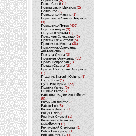
Сергійович
(4)
Попко Сергій
(1)
Поплавський Михайло
(2)
Попов Ігор
(2)
Порошенко Марина
(1)
Порошенко Олексій Петрович
(4)
Порошенко Петро
(465)
Портнов Андрій
(9)
Потураєв Микита
(1)
Прессман Олександр
(3)
Присяжнюк Анатолій
(5)
Присяжнюк Микола
(38)
Присяжнюк Олександр
Анатолійович
(1)
Притула Олена
(3)
Прогнімак Олександр
(35)
Продан Мирослав
(1)
Продан Оксана
(2)
Протас Святослав Вікторович
(1)
Пташник Вікторія Юріївна
(1)
Путас Юрій
(1)
Путін Володимир
(38)
Пшонка Артем
(8)
Пшонка Віктор
(4)
Рабінович Вадим Зіновійович
(6)
Разумков Дмитро
(3)
Райнін Ігор
(5)
Ратніков Дмитро
(1)
Рачук Олег
(1)
Резніков Олексій
(1)
Резніченко Валентин
Михайлович
(1)
Речинський Станіслав
(1)
Рибак Володимир
(1)
Рибаков Микола
(1)