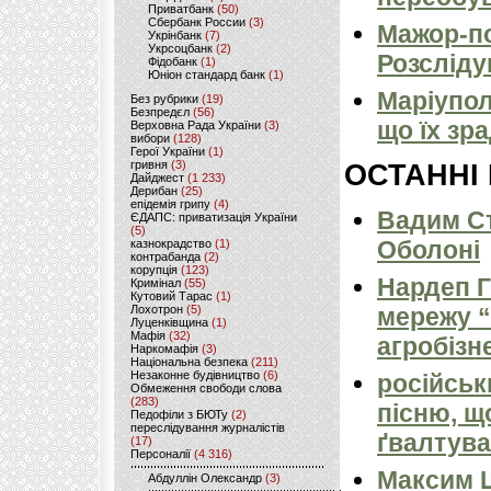
Приватбанк
(50)
Сбербанк России
(3)
Мажор-по
Укрінбанк
(7)
Укрсоцбанк
(2)
Розсліду
Фідобанк
(1)
Юніон стандард банк
(1)
Маріуполь
Без рубрики
(19)
Безпредєл
(56)
що їх зр
Верховна Рада України
(3)
вибори
(128)
Герої України
(1)
гривня
(3)
ОСТАННІ
Дайджест
(1 233)
Дерибан
(25)
епідемія грипу
(4)
Вадим Ст
ЄДАПС: приватизація України
(5)
Оболоні
казнокрадство
(1)
контрабанда
(2)
корупція
(123)
Нардеп 
Кримінал
(55)
Кутовий Тарас
(1)
Лохотрон
(5)
мережу “
Луценківщина
(1)
Мафія
(32)
агробізн
Наркомафія
(3)
Національна безпека
(211)
Незаконне будівництво
(6)
російськ
Обмеження свободи слова
(283)
пісню, щ
Педофіли з БЮТу
(2)
переслідування журналістів
ґвалтува
(17)
Персоналії
(4 316)
Максим 
Абдуллін Олександр
(3)