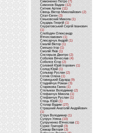
Симоненко Петро
(7)
Симонов Вадим
(12)
Ситник Артем
(11)
Сівець Віктор Миколайович
(2)
Сігал Євген
(3)
Сіньковский Микола
(1)
Скударь Георгій
(1)
Скуратовський Сергій Іванович
(1)
Слободян Олександр
В'ячеславович
(1)
Слюсарчук Андрій
(1)
Смалій Віктор
(1)
Смешко Ігор
(1)
Смолій Яків
(1)
Снєгирьов Дмитро
(2)
Соболев Вячеслав
(4)
Соболєв Єгор
(2)
Соловей Юрій Ігорович
(1)
Солод Юрій
(1)
Сольвар Руслан
(2)
Сотнік Олена
(1)
Ставицький Едуард
(9)
Стаднійчук Роман
(3)
Старикова Ганна
(1)
Стельмах Володимир
(2)
Стефанчук Микола
(1)
Стефанчук Руслан
(1)
Стець Юрій
(1)
Столар Вадим
(27)
Страшний Анатолій Андрійович
(1)
Струк Володимир
(1)
Супрун Уляна
(10)
Супруненко В'ячеслав
(1)
Суркіс Григорій
(3)
Сюмар Вікторія
(3)