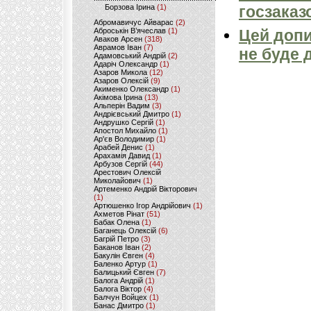
Борзова Ірина
(1)
госзаказ
Абромавичус Айварас
(2)
Аброськін В’ячеслав
(1)
Цей допи
Аваков Арсен
(318)
Аврамов Іван
(7)
не буде 
Адамовський Андрій
(2)
Адаріч Олександр
(1)
Азаров Микола
(12)
Азаров Олексій
(9)
Акименко Олександр
(1)
Акімова Ірина
(13)
Альперін Вадим
(3)
Андрієвський Дмитро
(1)
Андрушко Сергій
(1)
Апостол Михайло
(1)
Ар'єв Володимир
(1)
Арабей Денис
(1)
Арахамія Давид
(1)
Арбузов Сергій
(44)
Арестович Олексій
Миколайович
(1)
Артеменко Андрій Вікторович
(1)
Артюшенко Ігор Андрійович
(1)
Ахметов Рінат
(51)
Бабак Олена
(1)
Баганець Олексій
(6)
Багрій Петро
(3)
Баканов Іван
(2)
Бакулін Євген
(4)
Баленко Артур
(1)
Балицький Євген
(7)
Балога Андрій
(1)
Балога Віктор
(4)
Балчун Войцех
(1)
Банас Дмитро
(1)