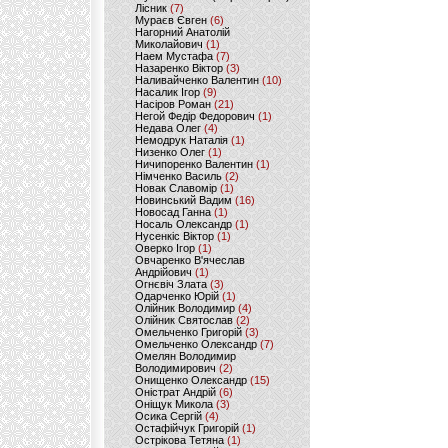
Лісник
(7)
Мураєв Євген
(6)
Нагорний Анатолій
Миколайович
(1)
Наем Мустафа
(7)
Назаренко Віктор
(3)
Наливайченко Валентин
(10)
Насалик Ігор
(9)
Насіров Роман
(21)
Негой Федір Федорович
(1)
Недава Олег
(4)
Немодрук Наталія
(1)
Низенко Олег
(1)
Ничипоренко Валентин
(1)
Німченко Василь
(2)
Новак Славомір
(1)
Новинський Вадим
(16)
Новосад Ганна
(1)
Носаль Олександр
(1)
Нусенкіс Віктор
(1)
Оверко Ігор
(1)
Овчаренко В'ячеслав
Андрійович
(1)
Огнєвіч Злата
(3)
Одарченко Юрій
(1)
Олійник Володимир
(4)
Олійник Святослав
(2)
Омельченко Григорій
(3)
Омельченко Олександр
(7)
Омелян Володимир
Володимирович
(2)
Онищенко Олександр
(15)
Оністрат Андрій
(6)
Оніщук Микола
(3)
Осика Сергій
(4)
Остафійчук Григорій
(1)
Острікова Тетяна
(1)