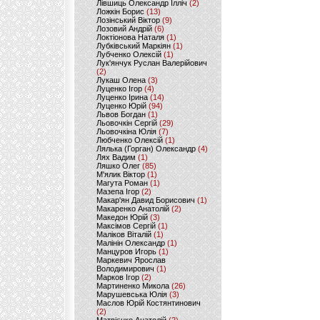
Лівшиць Олександр Ілліч
(2)
Ложкін Борис
(13)
Лозінський Віктор
(9)
Лозовий Андрій
(6)
Локтіонова Наталя
(1)
Лубківський Маркіян
(1)
Лубченко Олексій
(1)
Лук'янчук Руслан Валерійович
(2)
Лукаш Олена
(3)
Луценко Ігор
(4)
Луценко Ірина
(14)
Луценко Юрій
(94)
Львов Богдан
(1)
Льовочкін Сергій
(29)
Льовочкіна Юлія
(7)
Любченко Олексій
(1)
Лялька (Горган) Олександр
(4)
Лях Вадим
(1)
Ляшко Олег
(85)
М'ялик Віктор
(1)
Магута Роман
(1)
Мазепа Ігор
(2)
Макар'ян Давид Борисович
(1)
Макаренко Анатолій
(2)
Македон Юрій
(3)
Максімов Сергій
(1)
Маліков Віталій
(1)
Малінін Олександр
(1)
Манцуров Игорь
(1)
Маркевич Ярослав
Володимирович
(1)
Марков Ігор
(2)
Мартиненко Микола
(26)
Марушевська Юлія
(3)
Маслов Юрій Костянтинович
(2)